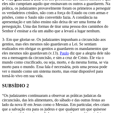
eles não cumpriam aquilo que ensinavam os outros a guardarem. Na
prática, os judaizantes provavelmente foram os primeiros a perseguir
os verdadeiros cristãos, não com a força do Estado ou com armas e
prisões, como o Saulo não convertido fazia. A constância na
apresentação e um falso ensino não deixa de ser uma forma de
perseguição. Uma das formas de tirar uma pessoa dos caminhos do
Senhor é ensinar a ela um atalho que a levará a lugar nenhum.
3- Em que gloriar-se. Os judaizantes impunham a circuncisão aos
gentios, mas eles mesmos não guardavam a Lei. Se sentiam
realizados em obrigar os gentios a guardarem os mandamentos que
eles mesmos não guardavam (v.13).
Paulo
diz que a alegria dele não
era a mensagem da circuncisão, e sim a cruz de Cristo. Ele via o
mundo como crucificado, ou seja, morto, e da mesma forma, se via
morto para o mundo. Essa fala é necessária, pois uma pessoa pode
ver o mundo como um sistema morto, mas estar disponível para
torná-lo vivo em sua vida.
SUBSÍDIO 2
“Os judaizantes continuaram a observar as práticas judaicas da
circuncisão, das leis alimentares, do sábado e das outras festas ao
lado da nova fé em Jesus como o Messias. Em particular, eles criam
que a salvação era para os judeus e que qualquer um que quisesse