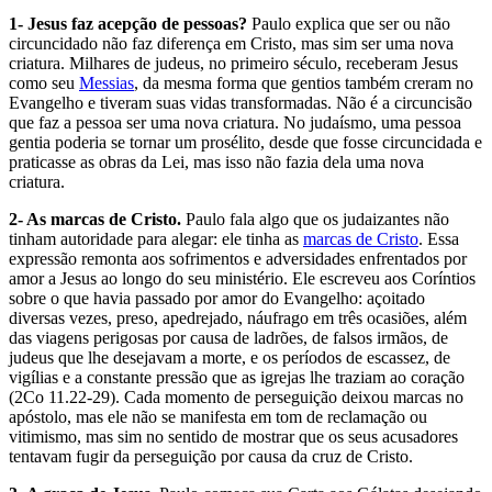
1- Jesus faz acepção de pessoas?
Paulo explica que ser ou não
circuncidado não faz diferença em Cristo, mas sim ser uma nova
criatura. Milhares de judeus, no primeiro século, receberam Jesus
como seu
Messias
, da mesma forma que gentios também creram no
Evangelho e tiveram suas vidas transformadas. Não é a circuncisão
que faz a pessoa ser uma nova criatura. No judaísmo, uma pessoa
gentia poderia se tornar um prosélito, desde que fosse circuncidada e
praticasse as obras da Lei, mas isso não fazia dela uma nova
criatura.
2- As marcas de Cristo.
Paulo fala algo que os judaizantes não
tinham autoridade para alegar: ele tinha as
marcas de Cristo
. Essa
expressão remonta aos sofrimentos e adversidades enfrentados por
amor a Jesus ao longo do seu ministério. Ele escreveu aos Coríntios
sobre o que havia passado por amor do Evangelho: açoitado
diversas vezes, preso, apedrejado, náufrago em três ocasiões, além
das viagens perigosas por causa de ladrões, de falsos irmãos, de
judeus que lhe desejavam a morte, e os períodos de escassez, de
vigílias e a constante pressão que as igrejas lhe traziam ao coração
(2Co 11.22-29). Cada momento de perseguição deixou marcas no
apóstolo, mas ele não se manifesta em tom de reclamação ou
vitimismo, mas sim no sentido de mostrar que os seus acusadores
tentavam fugir da perseguição por causa da cruz de Cristo.