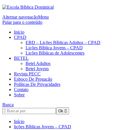
Alternar navegação
Menu
Pular para o conteúdo
Início
CPAD
EBD – Lições Bíblicas Adultos – CPAD
Lições Bíblica Jovens – CPAD
Lições Bíblicas de Adolescentes
BETEL
Betel Adultos
Betel Jovens
Revista PECC
Esboço De Pregação
Políticas De Privacidades
Contato
Sobre
Busca
Início
lições Bíblicas Jovens – CPAD