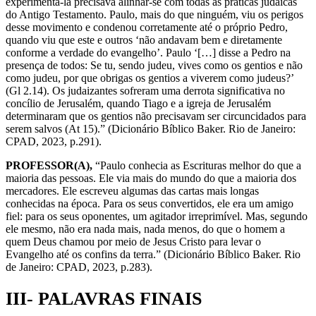
experimentá-la precisava alinhar-se com todas as práticas judaicas
do Antigo Testamento. Paulo, mais do que ninguém, viu os perigos
desse movimento e condenou corretamente até o próprio Pedro,
quando viu que este e outros ‘não andavam bem e diretamente
conforme a verdade do evangelho’. Paulo ‘[…] disse a Pedro na
presença de todos: Se tu, sendo judeu, vives como os gentios e não
como judeu, por que obrigas os gentios a viverem como judeus?’
(Gl 2.14). Os judaizantes sofreram uma derrota significativa no
concílio de Jerusalém, quando Tiago e a igreja de Jerusalém
determinaram que os gentios não precisavam ser circuncidados para
serem salvos (At 15).” (Dicionário Bíblico Baker. Rio de Janeiro:
CPAD, 2023, p.291).
PROFESSOR(A),
“Paulo conhecia as Escrituras melhor do que a
maioria das pessoas. Ele via mais do mundo do que a maioria dos
mercadores. Ele escreveu algumas das cartas mais longas
conhecidas na época. Para os seus convertidos, ele era um amigo
fiel: para os seus oponentes, um agitador irreprimível. Mas, segundo
ele mesmo, não era nada mais, nada menos, do que o homem a
quem Deus chamou por meio de Jesus Cristo para levar o
Evangelho até os confins da terra.” (Dicionário Bíblico Baker. Rio
de Janeiro: CPAD, 2023, p.283).
III- PALAVRAS FINAIS