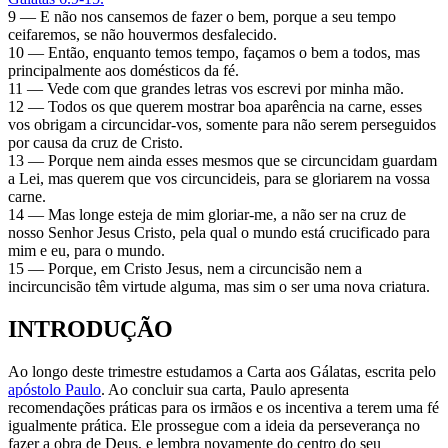
9 — E não nos cansemos de fazer o bem, porque a seu tempo
ceifaremos, se não houvermos desfalecido.
10 — Então, enquanto temos tempo, façamos o bem a todos, mas
principalmente aos domésticos da fé.
11 — Vede com que grandes letras vos escrevi por minha mão.
12 — Todos os que querem mostrar boa aparência na carne, esses
vos obrigam a circuncidar-vos, somente para não serem perseguidos
por causa da cruz de Cristo.
13 — Porque nem ainda esses mesmos que se circuncidam guardam
a Lei, mas querem que vos circuncideis, para se gloriarem na vossa
carne.
14 — Mas longe esteja de mim gloriar-me, a não ser na cruz de
nosso Senhor Jesus Cristo, pela qual o mundo está crucificado para
mim e eu, para o mundo.
15 — Porque, em Cristo Jesus, nem a circuncisão nem a
incircuncisão têm virtude alguma, mas sim o ser uma nova criatura.
INTRODUÇÃO
Ao longo deste trimestre estudamos a Carta aos Gálatas, escrita pelo
apóstolo Paulo
. Ao concluir sua carta, Paulo apresenta
recomendações práticas para os irmãos e os incentiva a terem uma fé
igualmente prática. Ele prossegue com a ideia da perseverança no
fazer a obra de Deus, e lembra novamente do centro do seu