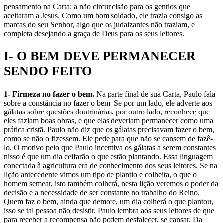
pensamento na Carta: a não circuncisão para os gentios que
aceitaram a Jesus. Como um bom soldado, ele trazia consigo as
marcas do seu Senhor, algo que os judaizantes não traziam, e
completa desejando a graça de Deus para os seus leitores.
I- O BEM DEVE PERMANECER
SENDO FEITO
1- Firmeza no fazer o bem.
Na parte final de sua Carta, Paulo fala
sobre a constância no fazer o bem. Se por um lado, ele adverte aos
gálatas sobre questões doutrinárias, por outro lado, reconhece que
eles faziam boas obras, e que elas deveriam permanecer como uma
prática cristã. Paulo não diz que os gálatas precisavam fazer o bem,
como se não o fizessem. Ele pede para que não se cansem de fazê-
lo. O motivo pelo que Paulo incentiva os gálatas a serem constantes
nisso é que um dia ceifarão o que estão plantando. Essa linguagem
conectada à agricultura era de conhecimento dos seus leitores. Se na
lição antecedente vimos um tipo de plantio e colheita, o que o
homem semear, isto também colherá, nesta lição veremos o poder da
decisão e a necessidade de ser constante no trabalho do Reino.
Quem faz o bem, ainda que demore, um dia colherá o que plantou,
isso se tal pessoa não desistir. Paulo lembra aos seus leitores de que
para receber a recompensa não podem desfalecer, se cansar. Da