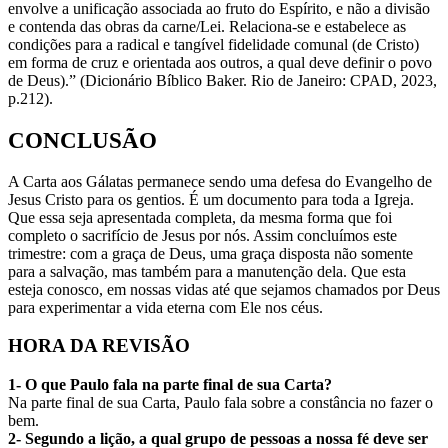
envolve a unificação associada ao fruto do Espírito, e não a divisão
e contenda das obras da carne/Lei. Relaciona-se e estabelece as
condições para a radical e tangível fidelidade comunal (de Cristo)
em forma de cruz e orientada aos outros, a qual deve definir o povo
de Deus).” (Dicionário Bíblico Baker. Rio de Janeiro: CPAD, 2023,
p.212).
CONCLUSÃO
A Carta aos Gálatas permanece sendo uma defesa do Evangelho de
Jesus Cristo para os gentios. É um documento para toda a Igreja.
Que essa seja apresentada completa, da mesma forma que foi
completo o sacrifício de Jesus por nós. Assim concluímos este
trimestre: com a graça de Deus, uma graça disposta não somente
para a salvação, mas também para a manutenção dela. Que esta
esteja conosco, em nossas vidas até que sejamos chamados por Deus
para experimentar a vida eterna com Ele nos céus.
HORA DA REVISÃO
1- O que Paulo fala na parte final de sua Carta?
Na parte final de sua Carta, Paulo fala sobre a constância no fazer o
bem.
2- Segundo a lição, a qual grupo de pessoas a nossa fé deve ser