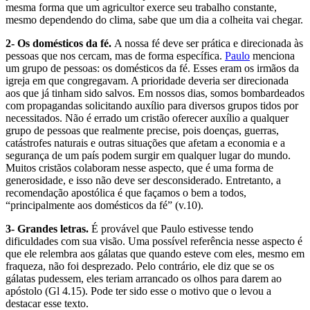
mesma forma que um agricultor exerce seu trabalho constante,
mesmo dependendo do clima, sabe que um dia a colheita vai chegar.
2- Os domésticos da fé.
A nossa fé deve ser prática e direcionada às
pessoas que nos cercam, mas de forma específica.
Paulo
menciona
um grupo de pessoas: os domésticos da fé. Esses eram os irmãos da
igreja em que congregavam. A prioridade deveria ser direcionada
aos que já tinham sido salvos. Em nossos dias, somos bombardeados
com propagandas solicitando auxílio para diversos grupos tidos por
necessitados. Não é errado um cristão oferecer auxílio a qualquer
grupo de pessoas que realmente precise, pois doenças, guerras,
catástrofes naturais e outras situações que afetam a economia e a
segurança de um país podem surgir em qualquer lugar do mundo.
Muitos cristãos colaboram nesse aspecto, que é uma forma de
generosidade, e isso não deve ser desconsiderado. Entretanto, a
recomendação apostólica é que façamos o bem a todos,
“principalmente aos domésticos da fé” (v.10).
3- Grandes letras.
É provável que Paulo estivesse tendo
dificuldades com sua visão. Uma possível referência nesse aspecto é
que ele relembra aos gálatas que quando esteve com eles, mesmo em
fraqueza, não foi desprezado. Pelo contrário, ele diz que se os
gálatas pudessem, eles teriam arrancado os olhos para darem ao
apóstolo (Gl 4.15). Pode ter sido esse o motivo que o levou a
destacar esse texto.