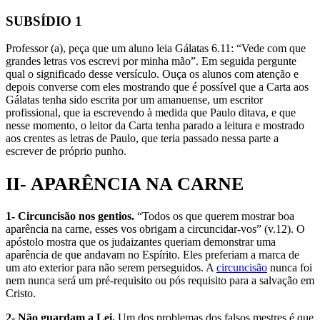
SUBSÍDIO 1
Professor (a), peça que um aluno leia Gálatas 6.11: “Vede com que
grandes letras vos escrevi por minha mão”. Em seguida pergunte
qual o significado desse versículo. Ouça os alunos com atenção e
depois converse com eles mostrando que é possível que a Carta aos
Gálatas tenha sido escrita por um amanuense, um escritor
profissional, que ia escrevendo à medida que Paulo ditava, e que
nesse momento, o leitor da Carta tenha parado a leitura e mostrado
aos crentes as letras de Paulo, que teria passado nessa parte a
escrever de próprio punho.
II- APARÊNCIA NA CARNE
1- Circuncisão nos gentios.
“Todos os que querem mostrar boa
aparência na carne, esses vos obrigam a circuncidar-vos” (v.12). O
apóstolo mostra que os judaizantes queriam demonstrar uma
aparência de que andavam no Espírito. Eles preferiam a marca de
um ato exterior para não serem perseguidos. A
circuncisão
nunca foi
nem nunca será um pré-requisito ou pós requisito para a salvação em
Cristo.
2- Não guardam a Lei.
Um dos problemas dos falsos mestres é que