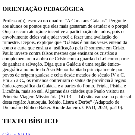
ORIENTAÇÃO PEDAGÓGICA
Professor(a), escreva no quadro: “A Carta aos Gálatas”. Pergunte
aos alunos os pontos que eles mais gostaram de estudar e o porquê.
Ouça-os com atenção e incentive a participação de todos, pois o
envolvimento deles vai ajudar você a fazer uma avaliação do
trimestre. Depois, explique que “Gálatas é muitas vezes entendida
como a carta que ensina a justificação pela fé somente em Cristo.
Paulo investe contra falsos mestres que ensinam os cristãos a
complementarem a obra de Cristo com a guarda da Lei como parte
de ganhar a salvação. Diga que a Galácia é uma região étnico-
geográfica no norte da Ásia Menor habitada principalmente por
povos de origem gaulesa e celta desde meados do século IV a.C.
Em 25 a.C., os romanos conferiram o status de província à região
étnico-geográfica da Galácia e a partes do Ponto, Frígia, Pisídia e
Licaônia, mais ao sul. Algumas das cidades que Paulo visitou na
Primeira Viagem Missionária (At 13 — 14) situavam-se na parte sul
desta região: Antioquia, Icônio, Listra e Derbe” (Adaptado de
Dicionário Bíblico Baker. Rio de Janeiro: CPAD, 2023, p.210).
TEXTO BÍBLICO
Gálatas 6.9-15.