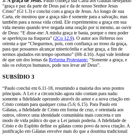
3- A graça de Jesus.
Paulo começa sua Carta aos Gálatas desejando
“graça e paz da parte de Deus pai e da de nosso Senhor Jesus
Cristo” (Gl 1.3) e conclui com a graça de Jesus. Ao longo de sua
Carta, ele mostrou que a graça não é somente para a salvação, mas
também para a nossa vida cristã. Ele experimentou a graça em sua
vida mesmo quando teve negada uma oração por si mesmo, ao ouvir
de Deus: “E disse-me: A minha graça te basta, porque o meu poder
se aperfeiçoa na fraqueza” (
2Co 12.9
). O autor aos Hebreus nos
orienta a que “Cheguemos, pois, com confiança ao trono da graça,
para que possamos alcançar misericórdia e achar graça, a fim de
sermos ajudados em tempo oportuno” (Hb 4.16). Aqui vale lembrar
de que um dos lemas da
Reforma Protestante:
“Somente a graça, e
não os esforços humanos, pode nos levar até Deus”.
SUBSÍDIO 3
“Paulo conclui em 6.11-18, resumindo a maioria dos seus pontos
principais. A Lei e a circuncisão agora não contam para nada:
somente a fidelidade operando através do amor e a nova criação em
Cristo contam para qualquer coisa (5.6; 6.15). Para Paulo em
Gálatas, a fidelidade de Cristo em forma de cruz, e orientada aos
outros, oferece uma identidade comunitária mais concreta e um
modo de vida prático do que a Lei jamais poderia. A fidelidade de
Cristo e do Espírito define os gálatas como povo da nova criação. A
justificação em Gálatas envolve mais do que a doutrina tradicional: