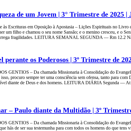
queza de um Jovem | 3° Trimestre de 2025 
scrituras em Oposição à Apostasia – Lições Espirituais no Livro de 
r um filho e chamou o seu nome Sansão; e o menino cresceu, e o S
nda carrega fragilidades. LEITURA SEMANAL SEGUNDA — Rm 12.2 Nã
 perante os Poderosos | 3º Trimestre de 
 GENTIOS – Da chamada Missionaria à Consolidação do Evangelho e
isso, procuro sempre ter uma consciência sem ofensa, tanto para
nsível diante de Deus e dos homens. LEITURA DIÁRIA Segunda — At 24
r – Paulo diante da Multidão | 3º Trimest
 GENTIOS – Da chamada Missionaria à Consolidação do Evangelho e
e hás de ser sua testemunha para com todos os homens do que tens