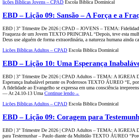
lições Bíblicas Jovens – CPAD
Escola Biblica Dominical
EBD – Lição 09: Sansão – A Força e a Fra
EBD | 3° Trimestre De 2026 | CPAD – JOVENS – TEMA: Fidelidade às E
Fraqueza de um Jovem TEXTO PRINCIPAL “Depois, teve esta mulhe
Deus use alguém de forma extraordinária, a natureza humana ai
Lições Bíblicas Adultos – CPAD
Escola Biblica Dominical
EBD – Lição 10: Uma Esperança Inabalável
EBD | 3° Trimestre De 2026 | CPAD Adultos – TEMA: A IGREJA DOS
Esperança Inabalável perante os Poderosos TEXTO ÁUREO “E, por 
A fidelidade ao Evangelho se expressa em uma consciência irrepree
— At 24.10-13 Uma
Continue lendo
→
Lições Bíblicas Adultos – CPAD
Escola Biblica Dominical
EBD – Lição 09: Coragem para Testemunha
EBD | 3° Trimestre De 2026 | CPAD Adultos – TEMA: A IGREJA DOS
para Testemunhar – Paulo diante da Multidão TEXTO ÁUREO “Porqu