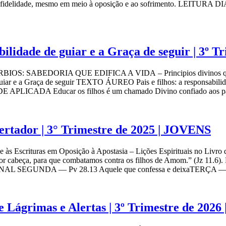
om fidelidade, mesmo em meio à oposição e ao sofrimento. LEITURA 
bilidade de guiar e a Graça de seguir | 3º 
S: SABEDORIA QUE EDIFICA A VIDA – Principios divinos que molda
guiar e a Graça de seguir TEXTO ÁUREO Pais e filhos: a responsabilidade
DADE APLICADA Educar os filhos é um chamado Divino confiado aos p
bertador | 3° Trimestre de 2025 | JOVENS
scrituras em Oposição à Apostasia – Lições Espirituais no Livro de J
r cabeça, para que combatamos contra os filhos de Amom.” (Jz 11.6
EMANAL SEGUNDA — Pv 28.13 Aquele que confessa e deixaTERÇA —
e Lágrimas e Alertas | 3º Trimestre de 20