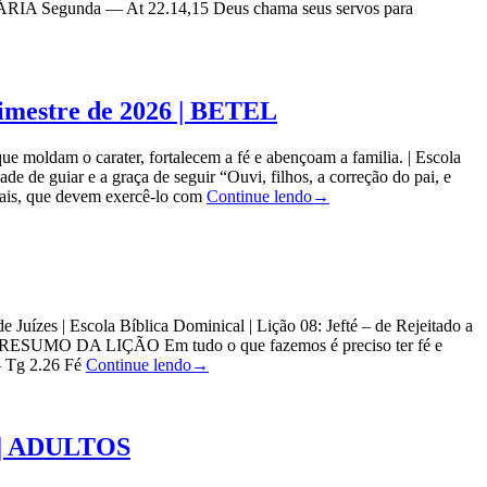
DIÁRIA Segunda — At 22.14,15 Deus chama seus servos para
Trimestre de 2026 | BETEL
m o carater, fortalecem a fé e abençoam a familia. | Escola
 de guiar e a graça de seguir “Ouvi, filhos, a correção do pai, e
ais, que devem exercê-lo com
Continue lendo
→
uízes | Escola Bíblica Dominical | Lição 08: Jefté – de Rejeitado a
). RESUMO DA LIÇÃO Em tudo o que fazemos é preciso ter fé e
 Tg 2.26 Fé
Continue lendo
→
26 | ADULTOS