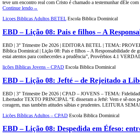
teve um encontro real com Cristo é chamado a testemunhar dEle c
Continue lendo
→
Liçoes Biblicas Adultos BETEL
Escola Biblica Dominical
EBD – Lição 08: Pais e filhos – A Responsa
EBD | 3° Trimestre De 2026 | EDITORA BETEL | TEMA: PROVERBIO
Bíblica Dominical | Lição 08: Pais e filhos – A Responsabilidade de 
estai atentos para conhecerdes a prudência”, Provérbios 4.1 VER
lições Bíblicas Jovens – CPAD
Escola Biblica Dominical
EBD – Lição 08: Jefté – de Rejeitado a Li
EBD | 3° Trimestre De 2026 | CPAD – JOVENS – TEMA: Fidelidade às E
Libertador TEXTO PRINCIPAL “E disseram a Jefté: Vem e sê-nos po
coragem, mas também atitudes sábias e prudentes. LEITURA S
Lições Bíblicas Adultos – CPAD
Escola Biblica Dominical
EBD – Lição 08: Despedida em Éfeso: entr