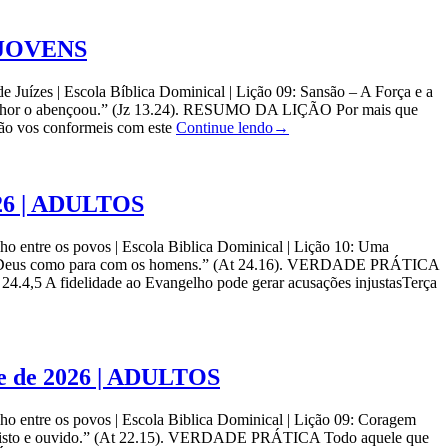
| JOVENS
Juízes | Escola Bíblica Dominical | Lição 09: Sansão – A Força e a
enhor o abençoou.” (Jz 13.24). RESUMO DA LIÇÃO Por mais que
o vos conformeis com este
Continue lendo
→
2026 | ADULTOS
ntre os povos | Escola Biblica Dominical | Lição 10: Uma
 com Deus como para com os homens.” (At 24.16). VERDADE PRÁTICA
.4,5 A fidelidade ao Evangelho pode gerar acusações injustasTerça
re de 2026 | ADULTOS
ntre os povos | Escola Biblica Dominical | Lição 09: Coragem
 visto e ouvido.” (At 22.15). VERDADE PRÁTICA Todo aquele que