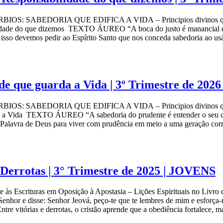
S: SABEDORIA QUE EDIFICA A VIDA – Principios divinos que molda
lidade do que dizemos TEXTO ÁUREO “A boca do justo é manancial de 
sso devemos pedir ao Espírito Santo que nos conceda sabedoria ao
e que guarda a Vida | 3º Trimestre de 202
S: SABEDORIA QUE EDIFICA A VIDA – Principios divinos que molda
a a Vida TEXTO ÁUREO “A sabedoria do prudente é entender o seu cami
lavra de Deus para viver com prudência em meio a uma geração c
 Derrotas | 3° Trimestre de 2025 | JOVENS
scrituras em Oposição à Apostasia – Lições Espirituais no Livro de 
or e disse: Senhor Jeová, peço-te que te lembres de mim e esforça-m
e vitórias e derrotas, o cristão aprende que a obediência fortalece, 