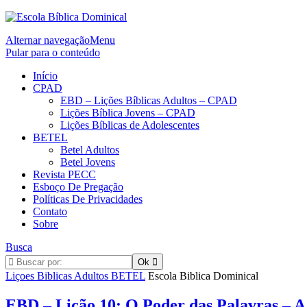
Alternar navegação
Menu
Pular para o conteúdo
Início
CPAD
EBD – Lições Bíblicas Adultos – CPAD
Lições Bíblica Jovens – CPAD
Lições Bíblicas de Adolescentes
BETEL
Betel Adultos
Betel Jovens
Revista PECC
Esboço De Pregação
Políticas De Privacidades
Contato
Sobre
Busca
Liçoes Biblicas Adultos BETEL
Escola Biblica Dominical
EBD – Lição 10: O Poder das Palavras – A