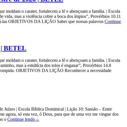
m o carater, fortalecem a fé e abençoam a familia. | Escola
vida, mas a violência cobre a boca dos ímpios”, Provérbios 10.11
 usá-las OBJETIVOS DA LIÇÃO Saber que nossas palavras
Continue
6 | BETEL
m o carater, fortalecem a fé e abençoam a familia. | Escola
nho, mas a estultícia dos tolos é enganar”, Provérbios 14.8
orrompida. OBJETIVOS DA LIÇÃO Reconhecer a necessidade
Juízes | Escola Bíblica Dominical | Lição 10: Sansão – Entre
e agora, só esta vez, ó Deus, para que de uma vez me vingue dos
mas o
Continue lendo
→