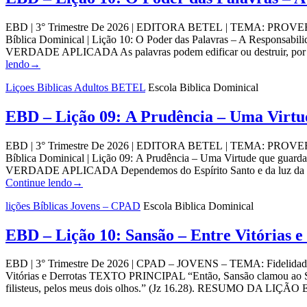
EBD | 3° Trimestre De 2026 | EDITORA BETEL | TEMA: PROVERBIO
Bíblica Dominical | Lição 10: O Poder das Palavras – A Responsabi
VERDADE APLICADA As palavras podem edificar ou destruir, por i
lendo
→
Liçoes Biblicas Adultos BETEL
Escola Biblica Dominical
EBD – Lição 09: A Prudência – Uma Virtud
EBD | 3° Trimestre De 2026 | EDITORA BETEL | TEMA: PROVERBIO
Bíblica Dominical | Lição 09: A Prudência – Uma Virtude que guard
VERDADE APLICADA Dependemos do Espírito Santo e da luz da Pa
Continue lendo
→
lições Bíblicas Jovens – CPAD
Escola Biblica Dominical
EBD – Lição 10: Sansão – Entre Vitórias e
EBD | 3° Trimestre De 2026 | CPAD – JOVENS – TEMA: Fidelidade às E
Vitórias e Derrotas TEXTO PRINCIPAL “Então, Sansão clamou ao Senh
filisteus, pelos meus dois olhos.” (Jz 16.28). RESUMO DA LIÇÃO Entr