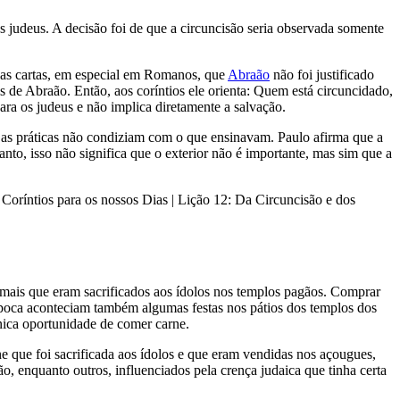
dos judeus. A decisão foi de que a circuncisão seria observada somente
as cartas, em especial em Romanos, que
Abraão
não foi justificado
s de Abraão. Então, aos coríntios ele orienta: Quem está circuncidado,
ara os judeus e não implica diretamente a salvação.
e as práticas não condiziam com o que ensinavam. Paulo afirma que a
nto, isso não significa que o exterior não é importante, mas sim que a
Coríntios para os nossos Dias | Lição 12: Da Circuncisão e dos
imais que eram sacrificados aos ídolos nos templos pagãos. Comprar
época aconteciam também algumas festas nos pátios dos templos dos
única oportunidade de comer carne.
ne que foi sacrificada aos ídolos e que eram vendidas nos açougues,
 enquanto outros, influenciados pela crença judaica que tinha certa