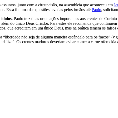
s assuntos, junto com a circuncisão, na assembleia que aconteceu em
Je
ícios. Essa foi uma das questões levadas pelos irmãos até
Paulo
, solicita
 ídolos.
Paulo traz duas orientações importantes aos crentes de Corinto q
s além do único Deus Criador. Para estes ele recomenda que continue
acos, que acreditam em um único Deus, mas na prática temem os falsos 
 “liberdade não seja de alguma maneira escândalo para os fracos” (v.g).
alize”. Os crentes maduros deveriam evitar comer a carne oferecida aos