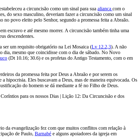
estabeleceu a circuncisão como um sinal para sua
aliança
com o
es, do sexo masculino, deveriam fazer a circuncisão como um sinal
duo no povo eleito pelo Senhor, segundo a promessa feita a Abraão.
ado em escravo e até mesmo morrer. A circuncisão também tinha uma
eus descendentes.
 ser um requisito obrigatório na Lei Mosaica (
Lv 12.2,3
). A não
avo dia, mesmo que coincidisse com o dia de sábado. No Novo
euco
(Dt 10.16; 30.6) e os profetas do Antigo Testamento, com o em
erdeiros da promessa feita por Deus a Abraão e por serem os
 e a hipocrisia. Eles buscavam a Deus, mas de maneira equivocada. Os
 A justificação do homem se dá mediante a fé no Filho de Deus.
Coríntios para os nossos Dias | Lição 12: Da Circuncisão e dos
eio da evangelização fez com que muitos conflitos com relação à
icipação de Paulo,
Barnabé
e alguns apoiadores da igreja em