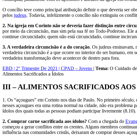
O concílio teve como principal atribuição definir o que deveria ser ob
pelos
judeus
. Todavia, infelizmente o concílio não extinguiu os conflit
2. Na igreja em Corinto não se deveria fazer distinção entre circu
por meio da circuncisão, mas sim pela sua fé no Todo-Poderoso. Ele af
continue circuncidado; quem não está circuncidado, continue incircun
3. A verdadeira circuncisão é a do coração
. Os judeus ensinavam, m
verdadeira circuncisão é a que ocorre no interior do ser humano, em s
verdadeira transformação deve acontecer de dentro para fora.
EBD | 2° Trimestre De 2021 | CPAD – Jovens
|
Tema:
O Cuidado de
Alimentos Sacrificados a Ídolos
III – ALIMENTOS SACRIFICADOS AO
1. Os “açougues” em Corinto nos dias de Paulo. No primeiro século, 
nesses açougues era uma rotina normal na cidade, não era problema 
ídolos dos quais todas as pessoas podiam participar livremente (8.10
2. Comprar carne sacrificada aos ídolos?
Com a chegada do
Evan
começou a gerar conflitos entre os crentes. Alguns membros continua
influência nas comunidades cristãs, deixaram de comprar desses açoug