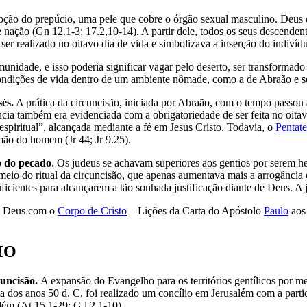
moção do prepúcio, uma pele que cobre o órgão sexual masculino. Deus 
ção (Gn 12.1-3; 17.2,10-14). A partir dele, todos os seus descendent
a ser realizado no oitavo dia de vida e simbolizava a inserção do indiví
munidade, e isso poderia significar vagar pelo deserto, ser transform
ondições de vida dentro de um ambiente nômade, como a de Abraão e s
és.
A prática da circuncisão, iniciada por Abraão, com o tempo passou a
ncia também era evidenciada com a obrigatoriedade de ser feita no oit
espiritual”, alcançada mediante a fé em Jesus Cristo. Todavia, o
Pentat
 mão do homem (Jr 44; Jr 9.25).
ão do pecado
. Os judeus se achavam superiores aos gentios por serem h
 meio do ritual da circuncisão, que apenas aumentava mais a arrogância
 suficientes para alcançarem a tão sonhada justificação diante de Deus.
 Deus com o
Corpo de Cristo
– Lições da Carta do Apóstolo
Paulo
aos 
SMO
cuncisão.
A expansão do Evangelho para os territórios gentílicos por m
a dos anos 50 d. C. foi realizado um concílio em Jerusalém com a part
lém (At 15.1-29; G l 2.1-10).