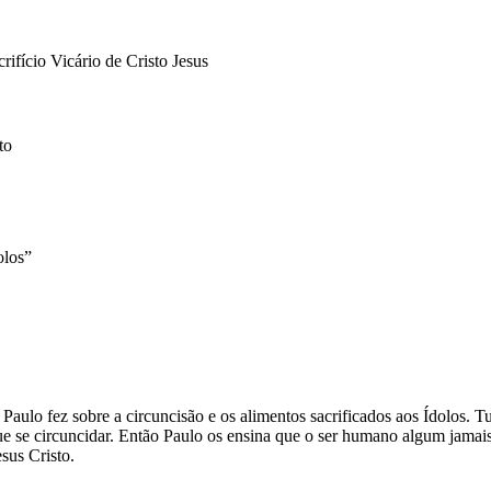
rifício Vicário de Cristo Jesus
to
olos”
e Paulo fez sobre a circuncisão e os alimentos sacrificados aos Ídolos.
 se circuncidar. Então Paulo os ensina que o ser humano algum jamais s
sus Cristo.