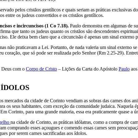
servado pelos cristãos gentílicos e quais seriam as práticas exclusivas 
os entre os judeus convertidos e os cristãos gentílicos.
ncisos e incircuncisos (1 Co 7.18).
Paulo demonstra em algumas de su
irma que tanto os judeus quanto os cristãos são descendentes espirituai
ciso. Ele deixa bem claro que a circuncisão é apenas um sinal externo p
as não praticavam a Lei. Portanto, de nada valeria um sinal externo s
eu coração, que só pode ser realizada pelo Senhor (Rm 2.25-29). Entreta
 Deus com o
Corpo de Cristo
– Lições da Carta do Apóstolo
Paulo
aos 
S ÍDOLOS
os mercados da cidade de Corinto vendiam as sobras das carnes dos an
para os seus habitantes, com exceção da comunidade judaica. Naquela 
). Em Corinto, para uma grande maioria, essa era praticamente quase a 
gelho
na cidade de Corinto, as práticas idólatras, como a compra de car
ram comprando esses açougues e comendo essas carnes sem preocupação,
ues por serem carnes sacrificadas aos ídolos.