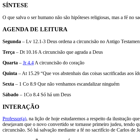
SÍNTESE
O que salva o ser humano não são hipóteses religiosas, mas a fé no sac
AGENDA DE LEITURA
Segunda
– Lv 12.1-3 Deus ordena a circuncisão no Antigo Testamen
Terça
– Dt 10.16 A circuncisão que agrada a Deus
Quarta
–
Jr 4.4
A circuncisão do coração
Quinta
– At 15.29 “Que vos abstenhais das coisas sacrificadas aos íd
Sexta
– 1 Co 8.9 Que não venhamos escandalizar ninguém
Sábado
– 1Co 8.4 Só há um Deus
INTERAÇÃO
Professor(a)
, na lição de hoje estudaremos a respeito da ilustração qu
desejavam que o novo convertido se tornasse primeiro judeu, tendo que
circuncisão. Só há salvação mediante a fé no sacrifício de Carlos de Je