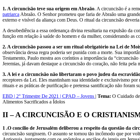
1. A circuncisão teve sua origem em Abraão
. A circuncisão é a re
patriarca
Abraão. O Senhor prometeu que faria de Abraão uma grande na
externo e visível da aliança com Deus. O ritual da circuncisão deveri
A desobediência a essa ordenança divina resultaria na expulsão da co
função em relação à saúde do homem e da mulher, considerando as c
2. A circuncisão passou a ser um ritual obrigatório na Lei de Mois
observância dessa regra poderia ser punida com a morte. Sua importâ
Testamento, Paulo mostra aos coríntios a importância da “circuncisão 
Jeremias, já davam destaque a circuncisão do coração, não feita pela
3. A lei e a circuncisão não libertaram o povo judeu da escravid
receptores da Lei. Eles mantinham sua identidade e exclusivismo por
rituais e as práticas de purificação e pretensa santificação não foram
EBD | 2° Trimestre De 2021 | CPAD – Jovens
|
Tema:
O Cuidado de
Alimentos Sacrificados a Ídolos
II – A CIRCUNCISÃO E O CRISTIANI
1 .O concílio de Jerusalém deliberou a respeito da questão da cir
circuncisão surgissem. O assunto se tornou tão incômodo que por volt
Antioquia, juntamente com os apóstolos e anciãos da igreja em Jerusa