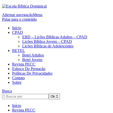
Alternar navegação
Menu
Pular para o conteúdo
Início
CPAD
EBD – Lições Bíblicas Adultos – CPAD
Lições Bíblica Jovens – CPAD
Lições Bíblicas de Adolescentes
BETEL
Betel Adultos
Betel Jovens
Revista PECC
Esboço De Pregação
Políticas De Privacidades
Contato
Sobre
Busca
Início
Revista PECC