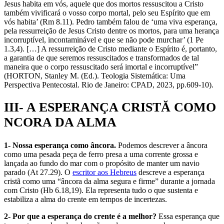
Jesus habita em vós, aquele que dos mortos ressuscitou a Cristo
também vivificará o vosso corpo mortal, pelo seu Espírito que em
vós habita’ (Rm 8.11). Pedro também falou de ‘uma viva esperança,
pela ressurreição de Jesus Cristo dentre os mortos, para uma herança
incorruptível, incontaminável e que se não pode murchar’ (1 Pe
1.3,4). […] A ressurreição de Cristo mediante o Espírito é, portanto,
a garantia de que seremos ressuscitados e transformados de tal
maneira que o corpo ressuscitado será imortal e incorruptível”
(HORTON, Stanley M. (Ed.). Teologia Sistemática: Uma
Perspectiva Pentecostal. Rio de Janeiro: CPAD, 2023, pp.609-10).
III- A ESPERANÇA CRISTĂ COMO
NCORA DA ALMA
1- Nossa esperança como âncora.
Podemos descrever a âncora
como uma pesada peça de ferro presa a uma corrente grossa e
lançada ao fundo do mar com o propósito de manter um navio
parado (At 27.29). O
escritor aos Hebreus
descreve a esperança
cristã como uma “âncora da alma segura e firme” durante a jornada
com Cristo (Hb 6.18,19). Ela representa tudo o que sustenta e
estabiliza a alma do crente em tempos de incertezas.
2- Por que a esperança do crente é a melhor?
Essa esperança que