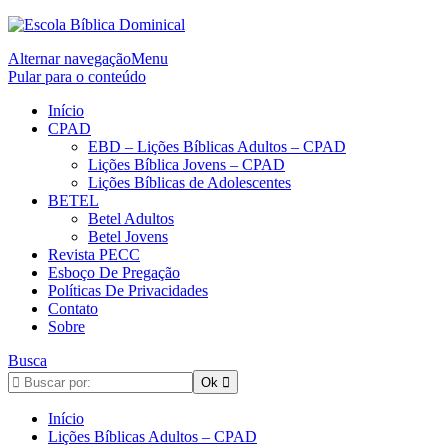
Alternar navegação
Menu
Pular para o conteúdo
Início
CPAD
EBD – Lições Bíblicas Adultos – CPAD
Lições Bíblica Jovens – CPAD
Lições Bíblicas de Adolescentes
BETEL
Betel Adultos
Betel Jovens
Revista PECC
Esboço De Pregação
Políticas De Privacidades
Contato
Sobre
Busca
Início
Lições Bíblicas Adultos – CPAD