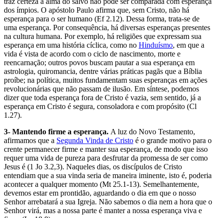
traz certeza a alma do salvo não pode ser comparada com esperança
dos ímpios. O apóstolo Paulo afirma que, sem Cristo, não há
esperança para o ser humano (Ef 2.12). Dessa forma, trata-se de
uma esperança. Por consequência, há diversas esperanças presentes
na cultura humana. Por exemplo, há religiões que expressam sua
esperança em uma história cíclica, como no
Hinduísmo
, em que a
vida é vista de acordo com o ciclo de nascimento, morte e
reencarnação; outros povos buscam pautar a sua esperança em
astrologia, quiromancia, dentre várias práticas pagãs que a Bíblia
proíbe; na política, muitos fundamentam suas esperanças em ações
revolucionárias que não passam de ilusão. Em síntese, podemos
dizer que toda esperança fora de Cristo é vazia, sem sentido, já a
esperança em Cristo é segura, consoladora e com propósito (Cl
1.27).
3- Mantendo firme a esperança.
A luz do Novo Testamento,
afirmamos que a
Segunda Vinda de Cristo
é o grande motivo para o
crente permanecer firme e manter sua esperança, de modo que isso
requer uma vida de pureza para desfrutar da promessa de ser como
Jesus é (1 Jo 3.2,3). Naqueles dias, os discípulos de Cristo
entendiam que a sua vinda seria de maneira iminente, isto é, poderia
acontecer a qualquer momento (Mt 25.1-13). Semelhantemente,
devemos estar em prontidão, aguardando o dia em que o nosso
Senhor arrebatará a sua Igreja. Não sabemos o dia nem a hora que o
Senhor virá, mas a nossa parte é manter a nossa esperança viva e