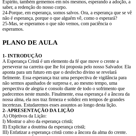
Espírito, também gememos em nós mesmos, esperando a adoção, a
saber, a redenção do nosso corpo.
24-Porque, em esperança, somos salvos. Ora, a esperança que se vê
não é esperança, porque o que alguém vê, como o esperará?
25-Mas, se esperamos o que não vemos, com paciência o
esperamos.
PLANO DE AULA
1- INTRODUÇÃO
A Esperança Cristă é um elemento da fé que move o crente a
perseverar na carreira que lhe foi proposta pelo nosso Salvador. Ela
aponta para um futuro em que o desfecho divino se revelará
fielmente. Essa esperança traz uma perspectiva de vigilância para
não sermos apanhados de surpresa e, ao mesmo tempo, uma
perspectiva de alegria e consolo diante de todo o sofrimento que
padecemos neste mundo. Finalmente, essa esperança é a âncora da
nossa alma, ela nos traz firmeza e solidez em tempos de grandes
incertezas. Estudaremos esses assuntos ao longo desta lição.
2- APRESENTAÇÃO DA LIÇÃO
A) Objetivos da Lição:
I) Mostrar o alvo da esperança cristã;
II) Explicitar a doutrina da esperança cristã;
III) Enfatizar a esperança cristã como a âncora da alma do crente.