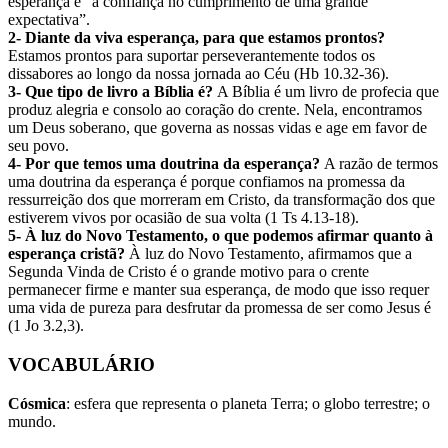
esperança é “a confiança no cumprimento de uma grande
expectativa”.
2- Diante da viva esperança, para que estamos prontos?
Estamos prontos para suportar perseverantemente todos os
dissabores ao longo da nossa jornada ao Céu (Hb 10.32-36).
3- Que tipo de livro a Bíblia é?
A Bíblia é um livro de profecia que
produz alegria e consolo ao coração do crente. Nela, encontramos
um Deus soberano, que governa as nossas vidas e age em favor de
seu povo.
4- Por que temos uma doutrina da esperança?
A razão de termos
uma doutrina da esperança é porque confiamos na promessa da
ressurreição dos que morreram em Cristo, da transformação dos que
estiverem vivos por ocasião de sua volta (1 Ts 4.13-18).
5- À luz do Novo Testamento, o que podemos afirmar quanto à
esperança cristã?
À luz do Novo Testamento, afirmamos que a
Segunda Vinda de Cristo é o grande motivo para o crente
permanecer firme e manter sua esperança, de modo que isso requer
uma vida de pureza para desfrutar da promessa de ser como Jesus é
(1 Jo 3.2,3).
VOCABULÁRIO
Cósmica
: esfera que representa o planeta Terra; o globo terrestre; o
mundo.