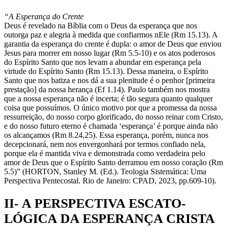
“A Esperança do Crente
Deus é revelado na Bíblia com o Deus da esperança que nos
outorga paz e alegria à medida que confiarmos nEle (Rm 15.13). A
garantia da esperança do crente é dupla: o amor de Deus que enviou
Jesus para morrer em nosso lugar (Rm 5.5-10) e os atos poderosos
do Espírito Santo que nos levam a abundar em esperança pela
virtude do Espírito Santo (Rm 15.13). Dessa maneira, o Espírito
Santo que nos batiza e nos dá a sua plenitude é o penhor [primeira
prestação] da nossa herança (Ef 1.14). Paulo também nos mostra
que a nossa esperança não é incerta; é tão segura quanto qualquer
coisa que possuímos. O único motivo por que a promessa da nossa
ressurreição, do nosso corpo glorificado, do nosso reinar com Cristo,
e do nosso futuro eterno é chamada ‘esperança’ é porque ainda não
os alcançamos (Rm 8.24,25). Essa esperança, porém, nunca nos
decepcionará, nem nos envergonhará por termos confiado nela,
porque ela é mantida viva e demonstrada como verdadeira pelo
amor de Deus que o Espírito Santo derramou em nosso coração (Rm
5.5)” (HORTON, Stanley M. (Ed.). Teologia Sistemática: Uma
Perspectiva Pentecostal. Rio de Janeiro: CPAD, 2023, pp.609-10).
II- A PERSPECTIVA ESCATO-
LÓGICA DA ESPERANÇA CRISTA