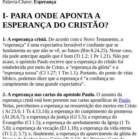
Palavra-Chave:
Esperança
I- PARA ONDE APONTA A
ESPERANÇA DO CRISTÃO?
1- A esperança cristã.
De acordo com o Novo Testamento, a
“esperança” é uma expectativa favorável e confiante que se
fundamenta ao que não se vê, ao futuro (Rm 8.24,25). Nesse caso,
ela pode antecipar aquilo que é bom (Tt 1.2; 1 Pe 1.21). Não por
acaso, o apóstolo Paulo escreve que a esperança do cristão foi
estabelecida por meio de Cristo, a “esperança da glória” e a
“esperança nossa” (Cl 1.27; 1 Tm 1.1). Portanto, do ponto de vista
bíblico, podemos dizer que a esperança é “a confiança no
cumprimento de uma grande expectativa”.
2- A esperança nas cartas do apóstolo Paulo.
O assunto da
esperança cristã está bem presente nas cartas apostólicas de
Paulo
.
Nelas, percebemos a esperança na ressurreição dos mortos em Cristo
( At 23.6; 1 Ts 4.13,14); a esperança do cumprimento da promessa
(At 26.6,7); a esperança da justiça (Gl 5.5); a esperança do
Evangelho (Cl 1.5); a esperança do arrebatamento da Igreja (1 Ts
5.8); a esperança da vocação (Ef 1.18); a esperança da vida eterna
(Tt 1.2; 3.7); e, finalmente, a esperança do aparecimento da glória de