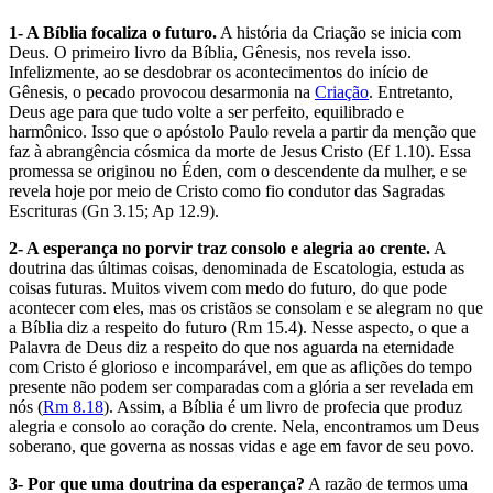
1- A Bíblia focaliza o futuro.
A história da Criação se inicia com
Deus. O primeiro livro da Bíblia, Gênesis, nos revela isso.
Infelizmente, ao se desdobrar os acontecimentos do início de
Gênesis, o pecado provocou desarmonia na
Criação
. Entretanto,
Deus age para que tudo volte a ser perfeito, equilibrado e
harmônico. Isso que o apóstolo Paulo revela a partir da menção que
faz à abrangência cósmica da morte de Jesus Cristo (Ef 1.10). Essa
promessa se originou no Éden, com o descendente da mulher, e se
revela hoje por meio de Cristo como fio condutor das Sagradas
Escrituras (Gn 3.15; Ap 12.9).
2- A esperança no porvir traz consolo e alegria ao crente.
A
doutrina das últimas coisas, denominada de Escatologia, estuda as
coisas futuras. Muitos vivem com medo do futuro, do que pode
acontecer com eles, mas os cristãos se consolam e se alegram no que
a Bíblia diz a respeito do futuro (Rm 15.4). Nesse aspecto, o que a
Palavra de Deus diz a respeito do que nos aguarda na eternidade
com Cristo é glorioso e incomparável, em que as aflições do tempo
presente não podem ser comparadas com a glória a ser revelada em
nós (
Rm 8.18
). Assim, a Bíblia é um livro de profecia que produz
alegria e consolo ao coração do crente. Nela, encontramos um Deus
soberano, que governa as nossas vidas e age em favor de seu povo.
3- Por que uma doutrina da esperança?
A razão de termos uma