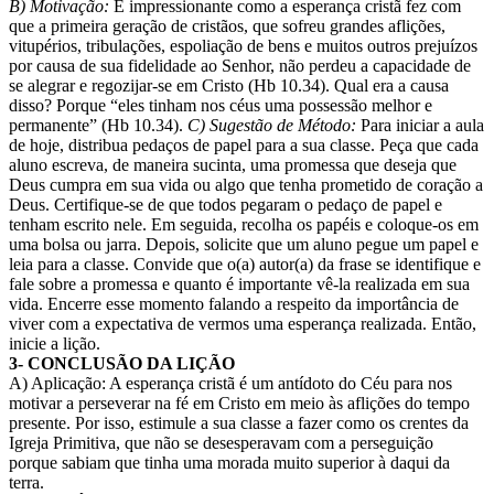
B) Motivação:
É impressionante como a esperança cristã fez com
que a primeira geração de cristãos, que sofreu grandes aflições,
vitupérios, tribulações, espoliação de bens e muitos outros prejuízos
por causa de sua fidelidade ao Senhor, não perdeu a capacidade de
se alegrar e regozijar-se em Cristo (Hb 10.34). Qual era a causa
disso? Porque “eles tinham nos céus uma possessão melhor e
permanente” (Hb 10.34).
C) Sugestão de Método:
Para iniciar a aula
de hoje, distribua pedaços de papel para a sua classe. Peça que cada
aluno escreva, de maneira sucinta, uma promessa que deseja que
Deus cumpra em sua vida ou algo que tenha prometido de coração a
Deus. Certifique-se de que todos pegaram o pedaço de papel e
tenham escrito nele. Em seguida, recolha os papéis e coloque-os em
uma bolsa ou jarra. Depois, solicite que um aluno pegue um papel e
leia para a classe. Convide que o(a) autor(a) da frase se identifique e
fale sobre a promessa e quanto é importante vê-la realizada em sua
vida. Encerre esse momento falando a respeito da importância de
viver com a expectativa de vermos uma esperança realizada. Então,
inicie a lição.
3- CONCLUSÃO DA LIÇÃO
A) Aplicação: A esperança cristã é um antídoto do Céu para nos
motivar a perseverar na fé em Cristo em meio às aflições do tempo
presente. Por isso, estimule a sua classe a fazer como os crentes da
Igreja Primitiva, que não se desesperavam com a perseguição
porque sabiam que tinha uma morada muito superior à daqui da
terra.