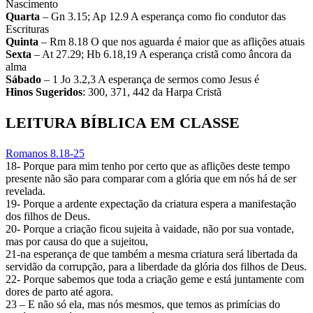
Nascimento
Quarta
– Gn 3.15; Ap 12.9 A esperança como fio condutor das
Escrituras
Quinta
– Rm 8.18 O que nos aguarda é maior que as aflições atuais
Sexta
– At 27.29; Hb 6.18,19 A esperança cristã como âncora da
alma
Sábado
– 1 Jo 3.2,3 A esperança de sermos como Jesus é
Hinos Sugeridos
: 300, 371, 442 da Harpa Cristã
LEITURA BÍBLICA EM CLASSE
Romanos 8.18-25
18- Porque para mim tenho por certo que as aflições deste tempo
presente não são para comparar com a glória que em nós há de ser
revelada.
19- Porque a ardente expectação da criatura espera a manifestação
dos filhos de Deus.
20- Porque a criação ficou sujeita à vaidade, não por sua vontade,
mas por causa do que a sujeitou,
21-na esperança de que também a mesma criatura será libertada da
servidão da corrupção, para a liberdade da glória dos filhos de Deus.
22- Porque sabemos que toda a criação geme e está juntamente com
dores de parto até agora.
23 – E não só ela, mas nós mesmos, que temos as primícias do