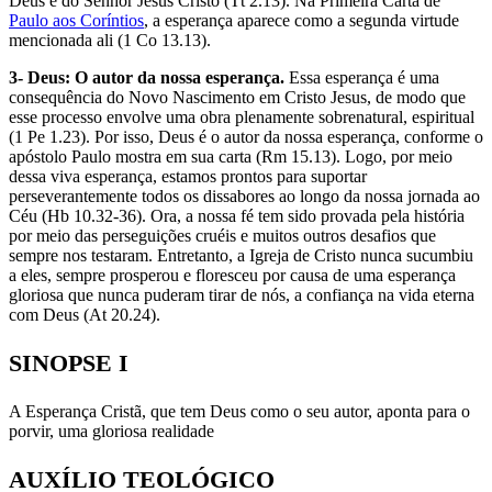
Deus e do Senhor Jesus Cristo (Tt 2.13). Na Primeira Carta de
Paulo aos Coríntios
, a esperança aparece como a segunda virtude
mencionada ali (1 Co 13.13).
3- Deus: O autor da nossa esperança.
Essa esperança é uma
consequência do Novo Nascimento em Cristo Jesus, de modo que
esse processo envolve uma obra plenamente sobrenatural, espiritual
(1 Pe 1.23). Por isso, Deus é o autor da nossa esperança, conforme o
apóstolo Paulo mostra em sua carta (Rm 15.13). Logo, por meio
dessa viva esperança, estamos prontos para suportar
perseverantemente todos os dissabores ao longo da nossa jornada ao
Céu (Hb 10.32-36). Ora, a nossa fé tem sido provada pela história
por meio das perseguições cruéis e muitos outros desafios que
sempre nos testaram. Entretanto, a Igreja de Cristo nunca sucumbiu
a eles, sempre prosperou e floresceu por causa de uma esperança
gloriosa que nunca puderam tirar de nós, a confiança na vida eterna
com Deus (At 20.24).
SINOPSE I
A Esperança Cristã, que tem Deus como o seu autor, aponta para o
porvir, uma gloriosa realidade
AUXÍLIO TEOLÓGICO