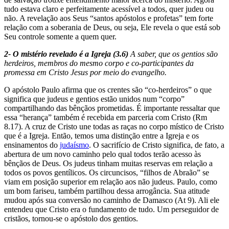
tudo estava claro e perfeitamente acessível a todos, quer judeu ou
não. A revelação aos Seus “santos apóstolos e profetas” tem forte
relação com a soberania de Deus, ou seja, Ele revela o que está sob
Seu controle somente a quem quer.
2- O mistério revelado é a Igreja (3.6)
A saber, que os gentios são
herdeiros, membros do mesmo corpo e co-participantes da
promessa em Cristo Jesus por meio do evangelho.
O apóstolo Paulo afirma que os crentes são “co-herdeiros” o que
significa que judeus e gentios estão unidos num “corpo”
compartilhando das bênçãos prometidas. É importante ressaltar que
essa “herança” também é recebida em parceria com Cristo (Rm
8.17). A cruz de Cristo une todas as raças no corpo místico de Cristo
que é a Igreja. Então, temos uma distinção entre a Igreja e os
ensinamentos do
judaísmo
. O sacrifício de Cristo significa, de fato, a
abertura de um novo caminho pelo qual todos terão acesso às
bênçãos de Deus. Os judeus tinham muitas reservas em relação a
todos os povos gentílicos. Os circuncisos, “filhos de Abraão” se
viam em posição superior em relação aos não judeus. Paulo, como
um bom fariseu, também partilhou dessa arrogância. Sua atitude
mudou após sua conversão no caminho de Damasco (At 9). Ali ele
entendeu que Cristo era o fundamento de tudo. Um perseguidor de
cristãos, tornou-se o apóstolo dos gentios.