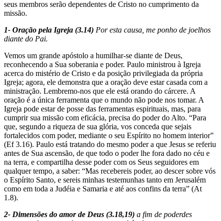
seus membros serão dependentes de Cristo no cumprimento da
missão.
1- Oração pela Igreja (3.14)
Por esta causa, me ponho de joelhos
diante do Pai.
Vemos um grande apóstolo a humilhar-se diante de Deus,
reconhecendo a Sua soberania e poder. Paulo ministrou à Igreja
acerca do mistério de Cristo e da posição privilegiada da própria
Igreja; agora, ele demonstra que a oração deve estar casada com a
ministração. Lembremo-nos que ele está orando do cárcere. A
oração é a única ferramenta que o mundo não pode nos tomar. A
Igreja pode estar de posse das ferramentas espirituais, mas, para
cumprir sua missão com eficácia, precisa do poder do Alto. “Para
que, segundo a riqueza de sua glória, vos conceda que sejais
fortalecidos com poder, mediante o seu Espírito no homem interior”
(Ef 3.16). Paulo está tratando do mesmo poder a que Jesus se referiu
antes de Sua ascensão, de que todo o poder lhe fora dado no céu e
na terra, e compartilha desse poder com os Seus seguidores em
qualquer tempo, a saber: “Mas recebereis poder, ao descer sobre vós
o Espírito Santo, e sereis minhas testemunhas tanto em Jerusalém
como em toda a Judéia e Samaria e até aos confins da terra” (At
1.8).
2- Dimensões do amor de Deus (3.18,19)
a fim de poderdes