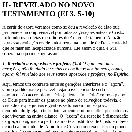
II- REVELADO NO NOVO
TESTAMENTO (Ef 3. 5-10)
A partir de agora veremos como se deu a revelação de algo que
permanece incompreensível por todas as gerações antes de Cristo,
incluindo os profetas e escritores do Antigo Testamento. A razão
para essa ocultação reside unicamente na vontade de Deus e não há
que se falar em incapacidade humana. Ele assim o quis, e Sua
soberania o permite agir assim.
1- Revelado aos apóstolos e profetas (3.5)
O qual, em outras
gerações, não foi dado a conhecer aos filhos dos homens, como,
agora, foi revelado aos seus santos apóstolos e profetas, no Espírito.
Aqui temos um contraste entre as gerações anteriores e o “agora”.
Como já dito, não é possível negar a existência de certa
compreensão acerca do mistério (entenda “mistério” como o plano
de Deus para incluir os gentios no plano da salvação); todavia, a
verdade de que judeus e gentios se tornaram um só povo
denominado Igreja, não foi inteiramente compreendida por todos os
que viveram na antiga aliança. O “agora” diz respeito à dispensação
da graça inaugurada a partir da morte substitutiva de Cristo em favor
de toda a humanidade. A morte de Cristo como execução do plano
de salvação trouxe entendimento maior acerca do mistério. Agora