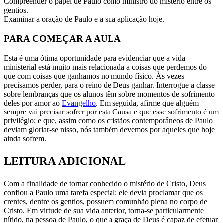
Compreender o papel de Paulo como ministro do mistério entre os
gentios.
Examinar a oração de Paulo e a sua aplicação hoje.
PARA COMEÇAR A AULA
Esta é uma ótima oportunidade para evidenciar que a vida
ministerial está muito mais relacionada a coisas que perdemos do
que com coisas que ganhamos no mundo físico. Às vezes
precisamos perder, para o reino de Deus ganhar. Interrogue a classe
sobre lembranças que os alunos têm sobre momentos de sofrimento
deles por amor ao
Evangelho
. Em seguida, afirme que alguém
sempre vai precisar sofrer por esta Causa e que esse sofrimento é um
privilégio; e que, assim como os cristãos contemporâneos de Paulo
deviam gloriar-se nisso, nós também devemos por aqueles que hoje
ainda sofrem.
LEITURA ADICIONAL
Com a finalidade de tornar conhecido o mistério de Cristo, Deus
confiou a Paulo uma tarefa especial: ele devia proclamar que os
crentes, dentre os gentios, possuem comunhão plena no corpo de
Cristo. Em virtude de sua vida anterior, torna-se particularmente
nítido, na pessoa de Paulo, o que a graça de Deus é capaz de efetuar