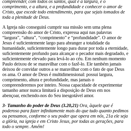
compreender, com todos os santos, qual é a largura, e o
comprimento, e a altura, e a profundidade e conhecer o amor de
Cristo, que excede todo entendimento, para que sejais tomados de
toda a plenitude de Deus.
A Igreja não conseguirá cumprir sua missão sem uma plena
compreensão do amor de Cristo, expressa aqui nas palavras
“largura”, “altura”, “comprimento” e “profundidade”. O amor de
Jesus é suficientemente largo para abranger a totalidade da
humanidade, suficientemente longo para durar por toda a eternidade,
suficientemente profundo para alcançar o pecador mais degradado, e
suficientemente elevado para levá-lo ao céu. Em nenhum momento
Paulo deixou de se maravilhar com o fazê-lo. Ele também jamais
deixou de convidar outros a se maravilhar com o fato de que Deus
os ama. O amor de Deus é multidimensional: possui largura,
comprimento, altura e profundidade, mas jamais o
compreenderemos por inteiro. Nossa capacidade de experimentar
tamanho amor nunca limitará a disposição de Deus em nos
abençoar, enchendo-nos do Seu inesgotável amor.
3- Tamanho do poder de Deus (3.20,21)
Ora, àquele que é
poderoso para fazer infinitamente mais do que tudo quanto pedimos
ou pensamos, conforme o seu poder que opera em nós, 21a ele seja
a glória, na igreja e em Cristo Jesus, por todas as gerações, para
todo o sempre. Amém!