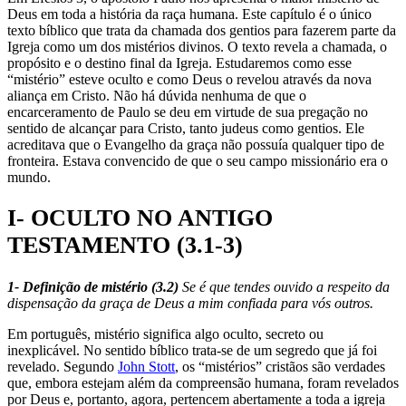
Deus em toda a história da raça humana. Este capítulo é o único
texto bíblico que trata da chamada dos gentios para fazerem parte da
Igreja como um dos mistérios divinos. O texto revela a chamada, o
propósito e o destino final da Igreja. Estudaremos como esse
“mistério” esteve oculto e como Deus o revelou através da nova
aliança em Cristo. Não há dúvida nenhuma de que o
encarceramento de Paulo se deu em virtude de sua pregação no
sentido de alcançar para Cristo, tanto judeus como gentios. Ele
acreditava que o Evangelho da graça não possuía qualquer tipo de
fronteira. Estava convencido de que o seu campo missionário era o
mundo.
I- OCULTO NO ANTIGO
TESTAMENTO (3.1-3)
1- Definição de mistério (3.2)
Se é que tendes ouvido a respeito da
dispensação da graça de Deus a mim confiada para vós outros.
Em português, mistério significa algo oculto, secreto ou
inexplicável. No sentido bíblico trata-se de um segredo que já foi
revelado. Segundo
John Stott
, os “mistérios” cristãos são verdades
que, embora estejam além da compreensão humana, foram revelados
por Deus e, portanto, agora, pertencem abertamente a toda a igreja