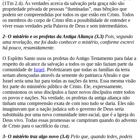
(1Tm 2.4). As verdades acerca da salvação pela graça não são
propriedade privada de pessoas “iluminadas”, mas bênçãos que
podem ser compreendidas por todos os que estão em Cristo. Todos
os membros do corpo de Cristo têm a possibilidade de entender e
viver essas verdades pela Palavra de Deus e sem intermediários.
2- O mistério e os profetas da Antiga Aliança (3.3)
Pois, segundo
uma revelação, me foi dado conhecer o mistério, conforme escrevi
há pouco, resumidamente.
O Espírito Santo usou os profetas do Antigo Testamento para falar a
respeito do alcance da salvação a todos os que não faziam parte da
comunidade de
Israel
. Profetizaram que todas as famílias da terra
seriam abençoadas através da semente do patriarca Abraão e que
Israel seria uma luz para todas as nações da terra. Essa mesma visão
fez parte do ministério público de Cristo. Ele, expressamente,
comissionou os seus discípulos a fazer novos discípulos entre todos
os povos e nações. Na verdade, os profetas da antiga aliança não
tinham uma compreensão exata de com isso tudo se daria. Eles não
imaginavam que a nação judaica sob o governo de Deus seria
substituída por uma nova comunidade inter-racial, que é a Igreja do
Deus vivo. Todas essas promessas se cumpriram quando do advento
de Cristo para o sacrifício da cruz.
3- O mistério traz algo novo (3.4)
Pelo que, quando ledes, podeis