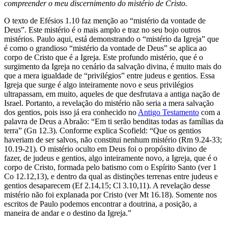
compreender o meu discernimento do mistério de Cristo.
O texto de Efésios 1.10 faz menção ao “mistério da vontade de
Deus”. Este mistério é o mais amplo e traz no seu bojo outros
mistérios. Paulo aqui, está demonstrando o “mistério da Igreja” que
é como o grandioso “mistério da vontade de Deus” se aplica ao
corpo de Cristo que é a Igreja. Este profundo mistério, que é o
surgimento da Igreja no cenário da salvação divina, é muito mais do
que a mera igualdade de “privilégios” entre judeus e gentios. Essa
Igreja que surge é algo inteiramente novo e seus privilégios
ultrapassam, em muito, aqueles de que desfrutava a antiga nação de
Israel. Portanto, a revelação do mistério não seria a mera salvação
dos gentios, pois isso já era conhecido no
Antigo Testamento
com a
palavra de Deus a Abraão: “Em ti serão benditas todas as famílias da
terra” (Gn 12.3). Conforme explica Scofield: “Que os gentios
haveriam de ser salvos, não constitui nenhum mistério (Rm 9.24-33;
10.19-21). O mistério oculto em Deus foi o propósito divino de
fazer, de judeus e gentios, algo inteiramente novo, a Igreja, que é o
corpo de Cristo, formada pelo batismo com o Espírito Santo (ver 1
Со 12.12,13), e dentro da qual as distinções terrenas entre judeus e
gentios desaparecem (Ef 2.14,15; Cl 3.10,11). A revelação desse
mistério não foi explanada por Cristo (ver Mt 16.18). Somente nos
escritos de Paulo podemos encontrar a doutrina, a posição, a
maneira de andar e o destino da Igreja.”