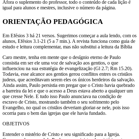
Afora o suplemento do professor, todo o conteúdo de cada lição é
igual para alunos e mestres, inclusive o número da página.
ORIENTAÇÃO PEDAGÓGICA
Em Efésios 3 há 21 versos. Sugerimos começar a aula lendo, com os
alunos, Efésios 3.1-21 (5 a 7 min.). A revista funciona como guia de
estudo e leitura complementar, mas não substitui a leitura da Bíblia
Caro mestre, tenha em mente que o desígnio eterno de Paulo
consistia em ser ele uma voz de salvação aos gentios, o que
influenciou na sua estratégia de evangelização (Gl 2.7; Rm 15.20).
Todavia, esse alcance aos gentios gerou conflitos entres os cristãos
judeus, que acreditavam serem eles os únicos herdeiros da salvação.
Ainda assim, Paulo persistia em pregar que o Cristo havia quebrado
a barreira da lei e que o acesso a Deus estava aberto a qualquer um
que cresse Nele. E tudo isso Paulo anunciava na condição de
escravo de Cristo, mostrando também o seu sofrimento pelo
Evangelho, no qual os cristãos deveriam gloriar-se nele, pois isso
ocorria para o bem das igrejas que ele havia fundado.
OBJETIVOS
Entender o mistério de Cristo e seu significado para a Igreja.