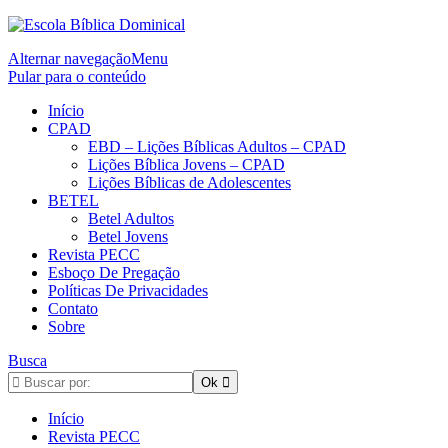
Alternar navegação
Menu
Pular para o conteúdo
Início
CPAD
EBD – Lições Bíblicas Adultos – CPAD
Lições Bíblica Jovens – CPAD
Lições Bíblicas de Adolescentes
BETEL
Betel Adultos
Betel Jovens
Revista PECC
Esboço De Pregação
Políticas De Privacidades
Contato
Sobre
Busca
Início
Revista PECC