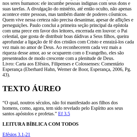
nos seres humanos: ele incumbe pessoas indignas com seus dons e
suas tarefas. A divulgação do mistério, até então oculto, não apenas
acontece entre pessoas, mas também diante de poderes cósmicos.
Quem vive nessa certeza não precisa desanimar, apesar de aflições e
perseguições. Paulo conclui a primeira seção principal da epístola
com uma prece em favor dos leitores, encerrada em louvor: o Pai
celestial, que gosta de distribuir boas dádivas a Seus filhos, queira
aprofundar a ligação de fé dos cristãos com Cristo e enraizá-los cada
vez mais no amor de Deus. Ao reconhecerem cada vez mais a
riqueza desse amor, ao se ocuparem com o Evangelho, eles são
presenteados de modo crescente com a plenitude de Deus.
Livro: Carta aos Efésios, Filipenses e Colossenses: Comentário
Esperança (Eberhard Hahn, Werner de Boor, Esperança, 2006, Pg.
43).
TEXTO ÁUREO
“O qual, noutros séculos, não foi manifestado aos filhos dos
homens, como, agora, tem sido revelado pelo Espírito aos seus
santos apóstolos e profetas.”
Ef 3.5
LEITURA BÍBLICA COM TODOS
Efésios 3.1-21