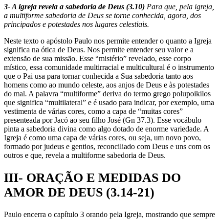
3- A igreja revela a sabedoria de Deus (3.10)
Para que, pela igreja,
a multiforme sabedoria de Deus se torne conhecida, agora, dos
principados e potestades nos lugares celestiais.
Neste texto o apóstolo Paulo nos permite entender o quanto a Igreja
significa na ótica de Deus. Nos permite entender seu valor e a
extensão de sua missão. Esse “mistério” revelado, esse corpo
místico, essa comunidade multirracial e multicultural é o instrumento
que o Pai usa para tornar conhecida a Sua sabedoria tanto aos
homens como ao mundo celeste, aos anjos de Deus e às potestades
do mal. A palavra “multiforme” deriva do termo grego polupoikilos
que significa “multilateral” e é usado para indicar, por exemplo, uma
vestimenta de várias cores, como a capa de “muitas cores”
presenteada por Jacó ao seu filho José (Gn 37.3). Esse vocábulo
pinta a sabedoria divina como algo dotado de enorme variedade. A
Igreja é como uma capa de várias cores, ou seja, um novo povo,
formado por judeus e gentios, reconciliado com Deus e uns com os
outros e que, revela a multiforme sabedoria de Deus.
III- ORAÇÃO E MEDIDAS DO
AMOR DE DEUS (3.14-21)
Paulo encerra o capítulo 3 orando pela Igreja, mostrando que sempre