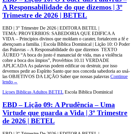
A Responsabilidade do que dizemos | 3º
Trimestre de 2026 | BETEL
EBD | 3° Trimestre De 2026 | EDITORA BETEL |
TEMA: PROVERBIOS: SABEDORIA QUE EDIFICA A
VIDA – Principios divinos que moldam o carater, fortalecem a fé e
abençoam a familia. | Escola Bíblica Dominical | Lição 10: O Poder
das Palavras – A Responsabilidade do que dizemos TEXTO
ÁUREO “A boca do justo é manancial de vida, mas a violência
cobre a boca dos ímpios”, Provérbios 10.11 VERDADE
APLICADA As palavras podem edificar ou destruir, por isso
devemos pedir ao Espírito Santo que nos conceda sabedoria ao usá-
las OBJETIVOS DA LIÇÃO Saber que nossas palavras
Continue
lendo
→
Liçoes Biblicas Adultos BETEL
Escola Biblica Dominical
EBD – Lição 09: A Prudência – Uma
Virtude que guarda a Vida | 3º Trimestre
de 2026 | BETEL
EBD | 3° Trimestre De 2026 | EDITORA BETEL |