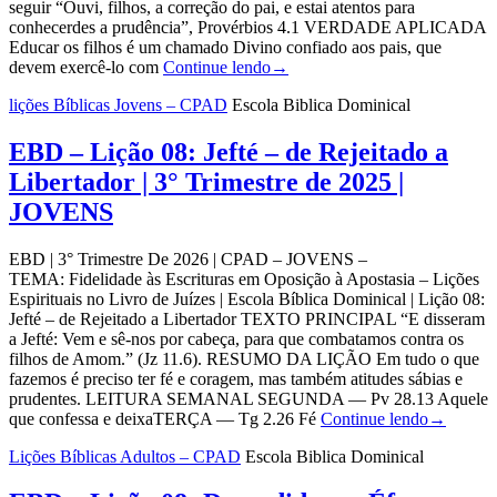
seguir “Ouvi, filhos, a correção do pai, e estai atentos para
conhecerdes a prudência”, Provérbios 4.1 VERDADE APLICADA
Educar os filhos é um chamado Divino confiado aos pais, que
devem exercê-lo com
Continue lendo
→
lições Bíblicas Jovens – CPAD
Escola Biblica Dominical
EBD – Lição 08: Jefté – de Rejeitado a
Libertador | 3° Trimestre de 2025 |
JOVENS
EBD | 3° Trimestre De 2026 | CPAD – JOVENS –
TEMA: Fidelidade às Escrituras em Oposição à Apostasia – Lições
Espirituais no Livro de Juízes | Escola Bíblica Dominical | Lição 08:
Jefté – de Rejeitado a Libertador TEXTO PRINCIPAL “E disseram
a Jefté: Vem e sê-nos por cabeça, para que combatamos contra os
filhos de Amom.” (Jz 11.6). RESUMO DA LIÇÃO Em tudo o que
fazemos é preciso ter fé e coragem, mas também atitudes sábias e
prudentes. LEITURA SEMANAL SEGUNDA — Pv 28.13 Aquele
que confessa e deixaTERÇA — Tg 2.26 Fé
Continue lendo
→
Lições Bíblicas Adultos – CPAD
Escola Biblica Dominical