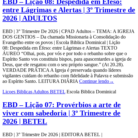
EBD – Lição 08: Despedida em Éfeso:
entre Lágrimas e Alertas | 3º Trimestre de
2026 | ADULTOS
EBD | 3° Trimestre De 2026 | CPAD Adultos – TEMA: A IGREJA
DOS GENTIOS – Da chamada Missionaria à Consolidação do
Evangelho entre os povos | Escola Biblica Dominical | Lição
08: Despedida em Éfeso: entre Lágrimas e Alertas TEXTO
ÁUREO “Olhai, pois, por vós e por todo o rebanho sobre que o
Espírito Santo vos constituiu bispos, para apascentardes a igreja de
Deus, que ele resgatou com o seu próprio sangue.” (At 20.28).
VERDADE PRÁTICA A Igreja é preservada quando líderes
vigilantes cuidam do rebanho com fidelidade à Palavra e submissão
ao Espírito Santo. LEITURA DIÁRIA
Continue lendo
→
Liçoes Biblicas Adultos BETEL
Escola Biblica Dominical
EBD – Lição 07: Provérbios a arte de
viver com sabedoria | 3º Trimestre de
2026 | BETEL
EBD | 3° Trimestre De 2026 | EDITORA BETEL |