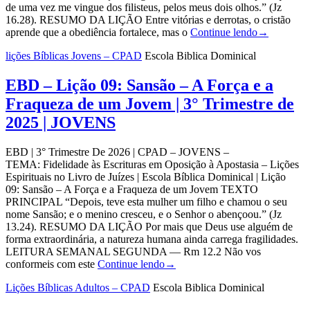
de uma vez me vingue dos filisteus, pelos meus dois olhos.” (Jz
16.28). RESUMO DA LIÇÃO Entre vitórias e derrotas, o cristão
aprende que a obediência fortalece, mas o
Continue lendo
→
lições Bíblicas Jovens – CPAD
Escola Biblica Dominical
EBD – Lição 09: Sansão – A Força e a
Fraqueza de um Jovem | 3° Trimestre de
2025 | JOVENS
EBD | 3° Trimestre De 2026 | CPAD – JOVENS –
TEMA: Fidelidade às Escrituras em Oposição à Apostasia – Lições
Espirituais no Livro de Juízes | Escola Bíblica Dominical | Lição
09: Sansão – A Força e a Fraqueza de um Jovem TEXTO
PRINCIPAL “Depois, teve esta mulher um filho e chamou o seu
nome Sansão; e o menino cresceu, e o Senhor o abençoou.” (Jz
13.24). RESUMO DA LIÇÃO Por mais que Deus use alguém de
forma extraordinária, a natureza humana ainda carrega fragilidades.
LEITURA SEMANAL SEGUNDA — Rm 12.2 Não vos
conformeis com este
Continue lendo
→
Lições Bíblicas Adultos – CPAD
Escola Biblica Dominical