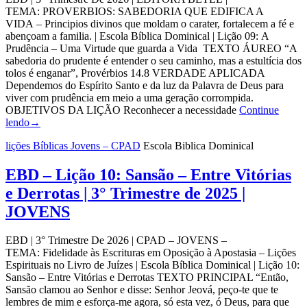
TEMA: PROVERBIOS: SABEDORIA QUE EDIFICA A
VIDA – Principios divinos que moldam o carater, fortalecem a fé e
abençoam a familia. | Escola Bíblica Dominical | Lição 09: A
Prudência – Uma Virtude que guarda a Vida TEXTO ÁUREO “A
sabedoria do prudente é entender o seu caminho, mas a estultícia dos
tolos é enganar”, Provérbios 14.8 VERDADE APLICADA
Dependemos do Espírito Santo e da luz da Palavra de Deus para
viver com prudência em meio a uma geração corrompida.
OBJETIVOS DA LIÇÃO Reconhecer a necessidade
Continue
lendo
→
lições Bíblicas Jovens – CPAD
Escola Biblica Dominical
EBD – Lição 10: Sansão – Entre Vitórias
e Derrotas | 3° Trimestre de 2025 |
JOVENS
EBD | 3° Trimestre De 2026 | CPAD – JOVENS –
TEMA: Fidelidade às Escrituras em Oposição à Apostasia – Lições
Espirituais no Livro de Juízes | Escola Bíblica Dominical | Lição 10:
Sansão – Entre Vitórias e Derrotas TEXTO PRINCIPAL “Então,
Sansão clamou ao Senhor e disse: Senhor Jeová, peço-te que te
lembres de mim e esforça-me agora, só esta vez, ó Deus, para que