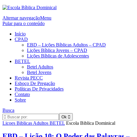
Alternar navegação
Menu
Pular para o conteúdo
Início
CPAD
EBD – Lições Bíblicas Adultos – CPAD
Lições Bíblica Jovens – CPAD
Lições Bíblicas de Adolescentes
BETEL
Betel Adultos
Betel Jovens
Revista PECC
Esboço De Pregação
Políticas De Privacidades
Contato
Sobre
Busca
Liçoes Biblicas Adultos BETEL
Escola Biblica Dominical
EBD – Lição 10: O Poder das Palavras –