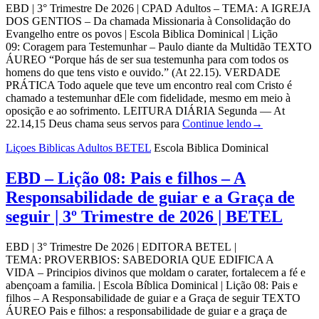
EBD | 3° Trimestre De 2026 | CPAD Adultos – TEMA: A IGREJA
DOS GENTIOS – Da chamada Missionaria à Consolidação do
Evangelho entre os povos | Escola Biblica Dominical | Lição
09: Coragem para Testemunhar – Paulo diante da Multidão TEXTO
ÁUREO “Porque hás de ser sua testemunha para com todos os
homens do que tens visto e ouvido.” (At 22.15). VERDADE
PRÁTICA Todo aquele que teve um encontro real com Cristo é
chamado a testemunhar dEle com fidelidade, mesmo em meio à
oposição e ao sofrimento. LEITURA DIÁRIA Segunda — At
22.14,15 Deus chama seus servos para
Continue lendo
→
Liçoes Biblicas Adultos BETEL
Escola Biblica Dominical
EBD – Lição 08: Pais e filhos – A
Responsabilidade de guiar e a Graça de
seguir | 3º Trimestre de 2026 | BETEL
EBD | 3° Trimestre De 2026 | EDITORA BETEL |
TEMA: PROVERBIOS: SABEDORIA QUE EDIFICA A
VIDA – Principios divinos que moldam o carater, fortalecem a fé e
abençoam a familia. | Escola Bíblica Dominical | Lição 08: Pais e
filhos – A Responsabilidade de guiar e a Graça de seguir TEXTO
ÁUREO Pais e filhos: a responsabilidade de guiar e a graça de