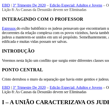
EBD
|
3° Trimestre De 2020
–
Edição Especial: Adultos e Jovens
– Os
Lição 8: As Causas da Desunião devem ser Eliminadas
INTERAGINDO COM O PROFESSOR
Egressos
do exílio babilônico os judeus pensavam que encontrariam um
decorrentes da relação complexa com os povos vizinhos, havia também
judeus a manterem-se unidos em um só propósito. Semelhantemente, a 
edificada e muitas vidas possam ser salvas.
INTRODUÇÃO
Veremos nesta lição um conflito que surgiu entre diferentes classes 
PONTO CENTRAL
Cristo derrubou o muro da separação que havia entre gentios e judeu
EBD
|
3° Trimestre De 2020
–
Edição Especial: Adultos e Jovens
– Os
Lição 8: As Causas da Desunião devem ser Eliminadas
I – A UNIÃO CARACTERIZAVA OS JU