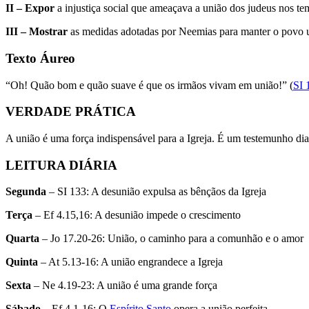
II – Expor
a injustiça social que ameaçava a união dos judeus nos t
III – Mostrar
as medidas adotadas por Neemias para manter o povo u
Texto Áureo
“Oh! Quão bom e quão suave é que os irmãos vivam em união!” (
SI 
VERDADE PRÁTICA
A união é uma força indispensável para a Igreja. É um testemunho di
LEITURA DIÁRIA
Segunda
– SI 133: A desunião expulsa as bênçãos da Igreja
Terça
– Ef 4.15,16: A desunião impede o crescimento
Quarta
– Jo 17.20-26: União, o caminho para a comunhão e o amor
Quinta
– At 5.13-16: A união engrandece a Igreja
Sexta
– Ne 4.19-23: A união é uma grande força
Sábado
– Ef 4.1-16: O
Espírito Santo
opera a união perfeita