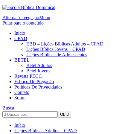
Alternar navegação
Menu
Pular para o conteúdo
Início
CPAD
EBD – Lições Bíblicas Adultos – CPAD
Lições Bíblica Jovens – CPAD
Lições Bíblicas de Adolescentes
BETEL
Betel Adultos
Betel Jovens
Revista PECC
Esboço De Pregação
Políticas De Privacidades
Contato
Sobre
Busca
Início
Lições Bíblicas Adultos – CPAD