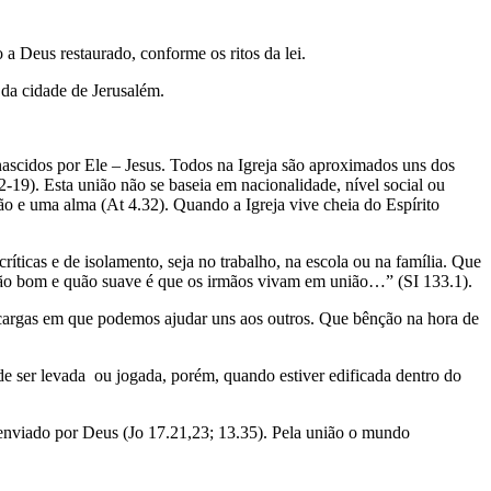
 Deus restaurado, conforme os ritos da lei.
da cidade de Jerusalém.
scidos por Ele – Jesus. Todos na Igreja são aproximados uns dos
2-19). Esta união não se baseia em nacionalidade, nível social ou
ão e uma alma (At 4.32). Quando a Igreja vive cheia do Espírito
ríticas e de isolamento, seja no trabalho, na escola ou na família. Que
“Quão bom e quão suave é que os irmãos vivam em união…” (SI 133.1).
cargas em que podemos ajudar uns aos outros. Que bênção na hora de
 ser levada ou jogada, porém, quando estiver edificada dentro do
 enviado por Deus (Jo 17.21,23; 13.35). Pela união o mundo