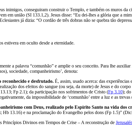
eus inimigos, conseguiram construir o Templo, e também os muros da ci
vem em união (SI 133.1,2). Jesus disse: “Eu dei-lhes a glória que a m
clesiastes já dizia: “O cordão de três dobras não se quebra tão depress
os estivera em oculto desde a eternidade.
amente a palavra “comunhão” e amplie o seu conceito. Para lhe auxiliar 
nos), sociedade, companheirismo’, denota:
o reconhecido e desfrutado.
É, assim, usado acerca: das experiências e
alização dos efeitos do sangue (ou seja, da morte) de Jesus e do corp
13.13; Fp 2.1); da participação nos sofrimentos de Cristo (
Fp 3.10
); do
egativamente, da impossibilidade de ‘comunhão’ entre a luz e as trevas 
anheirismo com Deus, realizado pelo Espírito Santo na vida dos cr
 Hb 13.16) e na proclamação do Evangelho pelos dons (Fp 1.5)” (Dici
 Princípios Divinos em Tempos de Crise – A reconstrução de
Jerusal