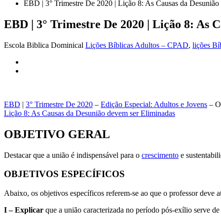
EBD | 3° Trimestre De 2020 | Lição 8: As Causas da Desunião
EBD | 3° Trimestre De 2020 | Lição 8: As 
Escola Biblica Dominical
Lições Bíblicas Adultos – CPAD
,
lições B
EBD
|
3° Trimestre De 2020
–
Edição Especial: Adultos e Jovens
– Os
Lição 8: As Causas da Desunião devem ser Eliminadas
OBJETIVO GERAL
Destacar que a união é indispensável para o
crescimento
e sustentabil
OBJETIVOS ESPECÍFICOS
Abaixo, os objetivos específicos referem-se ao que o professor deve at
I – Explicar
que a união caracterizada no período pós-exílio serve de 