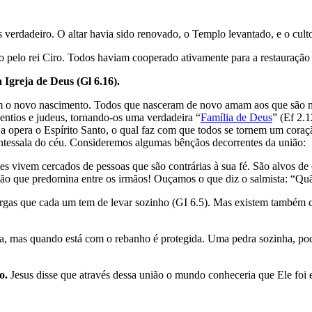
rdadeiro. O altar havia sido renovado, o Templo levantado, e o culto a
 pelo rei Ciro. Todos haviam cooperado ativamente para a restauração 
 Igreja de Deus (Gl 6.16).
m o novo nascimento. Todos que nasceram de novo amam aos que são na
entios e judeus, tornando-os uma verdadeira “
Família de Deus
” (Ef 2.1
ja opera o Espírito Santo, o qual faz com que todos se tornem um coraç
 antessala do céu. Consideremos algumas bênçãos decorrentes da união:
s vivem cercados de pessoas que são contrárias à sua fé. São alvos de c
a união que predomina entre os irmãos! Ouçamos o que diz o salmista: 
gas que cada um tem de levar sozinho (GI 6.5). Mas existem também 
a, mas quando está com o rebanho é protegida. Uma pedra sozinha, pode
o.
Jesus disse que através dessa união o mundo conheceria que Ele foi