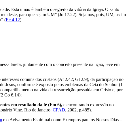
dade. Esta união é também o segredo da vitória da Igreja. O santo
im me deste, para que sejam UM” (Jo 17.22). Sejamos, pois, UM; assim
a” (
Ec 4.12
).
nessa tarefa, juntamente com o conceito presente na lição, leve em
 interesses comuns dos cristãos (At 2.42; Gl 2.9); da participação no
o de Jesus, conforme é exposto pelos emblemas da Ceia do Senhor (1
 compartilhamento na vida da ressurreição possuída em Cristo e, por
(2 Co 6.14);
entes em resultado da fé (Fm 6),
e encontrando expressão no
onário Vine. Rio de Janeiro:
CPAD
, 2002, p.485).
ém
e o Avivamento Espiritual como Exemplos para os Nossos Dias –