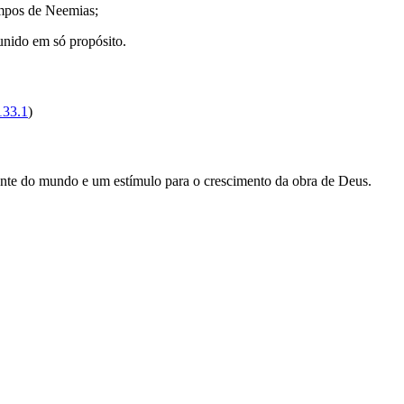
empos de Neemias;
nido em só propósito.
133.1
)
ante do mundo e um estímulo para o crescimento da obra de Deus.