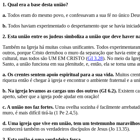
1. Qual era a base desta união?
a.
Todos eram do mesmo povo, e confessavam a sua fé no único Deus ve
b.
Todos haviam experimentado o despertamento que se havia iniciado
2. Esta união entre os judeus simboliza a união que deve haver na
Também na Igreja há muitas coisas unificantes. Todos experimentara
outros, porque Cristo derrubou o muro da separação que havia entre g
cultural, mas todos são UM EM CRISTO (
GI 3.28
). No meio da Igre
Santo, a união funciona em sua plenitude, e, então, ela se torna uma
a. Os crentes sentem apoio espiritual para a sua vida.
Muitos crente
riqueza então é chegar à igreja e encontrar o ambiente fraternal e 
b. Na igreja levamos as cargas uns dos outros (GI 6.2).
Existem car
aperto, saber que a igreja pode ajudar em oração!
c. A união nos faz fortes.
Uma ovelha sozinha é facilmente arrebatad
muro, é mais difícil tirá-la (1 Pe 2.4,5).
d. Uma igreja que vive em união, tem um testemunho maravilhos
conhecerá também os verdadeiros discípulos de Jesus (Jo 13.35).
3. Esta união é uma verdadeira força.