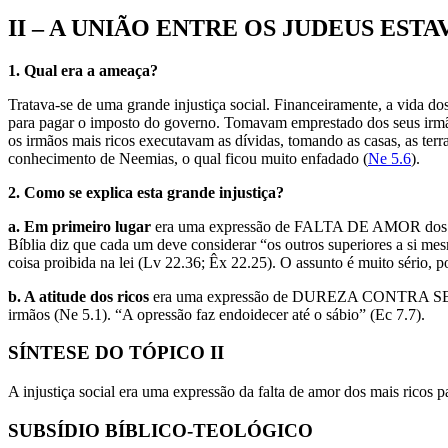
II – A UNIÃO ENTRE OS JUDEUS EST
1. Qual era a ameaça?
Tratava-se de uma grande injustiça social. Financeiramente, a vida d
para pagar o imposto do governo. Tomavam emprestado dos seus irmã
os irmãos mais ricos executavam as dívidas, tomando as casas, as terra
conhecimento de Neemias, o qual ficou muito enfadado (
Ne 5.6
).
2. Como se explica esta grande injustiça?
a. Em primeiro lugar
era uma expressão de FALTA DE AMOR dos mais 
Bíblia diz que cada um deve considerar “os outros superiores a si me
coisa proibida na lei (Lv 22.36; Êx 22.25). O assunto é muito sério, 
b. A atitude dos ricos
era uma expressão de DUREZA CONTRA SEUS IRM
irmãos (Ne 5.1). “A opressão faz endoidecer até o sábio” (Ec 7.7).
SÍNTESE DO TÓPICO II
A injustiça social era uma expressão da falta de amor dos mais ricos 
SUBSÍDIO BÍBLICO-TEOLÓGICO