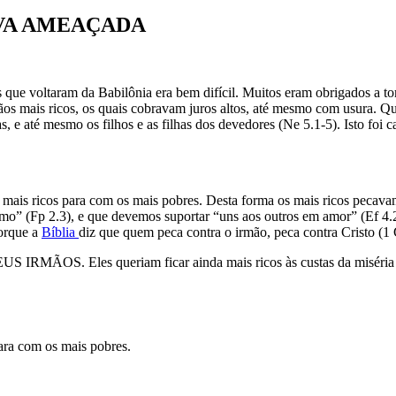
AVA AMEAÇADA
os que voltaram da Babilônia era bem difícil. Muitos eram obrigados a 
os mais ricos, os quais cobravam juros altos, até mesmo com usura. 
s, e até mesmo os filhos e as filhas dos devedores (Ne 5.1-5). Isto foi
ricos para com os mais pobres. Desta forma os mais ricos pecavam c
smo” (Fp 2.3), e que devemos suportar “uns aos outros em amor” (Ef 4.2)
porque a
Bíblia
diz que quem peca contra o irmão, peca contra Cristo (1 
ÃOS. Eles queriam ficar ainda mais ricos às custas da miséria de 
para com os mais pobres.