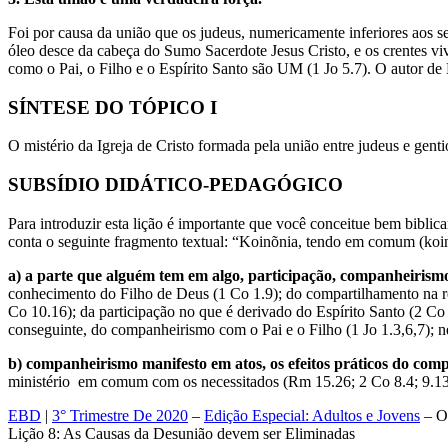
Foi por causa da união que os judeus, numericamente inferiores aos s
óleo desce da cabeça do Sumo Sacerdote Jesus Cristo, e os crentes vi
como o Pai, o Filho e o Espírito Santo são UM (1 Jo 5.7). O autor de E
SÍNTESE DO TÓPICO I
O mistério da Igreja de Cristo formada pela união entre judeus e genti
SUBSÍDIO DIDÁTICO-PEDAGÓGICO
Para introduzir esta lição é importante que você conceitue bem biblic
conta o seguinte fragmento textual: “Koinõnia, tendo em comum (koi
a) a parte que alguém tem em algo, participação, companheirism
conhecimento do Filho de Deus (1 Co 1.9); do compartilhamento na re
Co 10.16); da participação no que é derivado do Espírito Santo (2 Co 
conseguinte, do companheirismo com o Pai e o Filho (1 Jo 1.3,6,7); n
b) companheirismo manifesto em atos, os efeitos práticos do comp
ministério em comum com os necessitados (Rm 15.26; 2 Co 8.4; 9.13;
EBD
|
3° Trimestre De 2020
–
Edição Especial: Adultos e Jovens
– Os
Lição 8: As Causas da Desunião devem ser Eliminadas