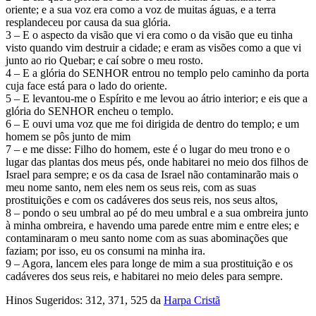
oriente; e a sua voz era como a voz de muitas águas, e a terra
resplandeceu por causa da sua glória.
3 – E o aspecto da visão que vi era como o da visão que eu tinha
visto quando vim destruir a cidade; e eram as visões como a que vi
junto ao rio Quebar; e caí sobre o meu rosto.
4 – E a glória do SENHOR entrou no templo pelo caminho da porta
cuja face está para o lado do oriente.
5 – E levantou-me o Espírito e me levou ao átrio interior; e eis que a
glória do SENHOR encheu o templo.
6 – E ouvi uma voz que me foi dirigida de dentro do templo; e um
homem se pôs junto de mim
7 – e me disse: Filho do homem, este é o lugar do meu trono e o
lugar das plantas dos meus pés, onde habitarei no meio dos filhos de
Israel para sempre; e os da casa de Israel não contaminarão mais o
meu nome santo, nem eles nem os seus reis, com as suas
prostituições e com os cadáveres dos seus reis, nos seus altos,
8 – pondo o seu umbral ao pé do meu umbral e a sua ombreira junto
à minha ombreira, e havendo uma parede entre mim e entre eles; e
contaminaram o meu santo nome com as suas abominações que
faziam; por isso, eu os consumi na minha ira.
9 – Agora, lancem eles para longe de mim a sua prostituição e os
cadáveres dos seus reis, e habitarei no meio deles para sempre.
Hinos Sugeridos: 312, 371, 525 da
Harpa Cristã