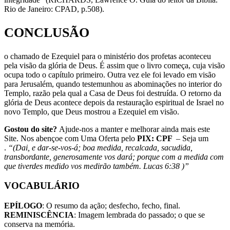
Rio de Janeiro: CPAD, p.508).
CONCLUSÃO
o chamado de Ezequiel para o ministério dos profetas aconteceu
pela visão da glória de Deus. É assim que o livro começa, cuja visão
ocupa todo o capítulo primeiro. Outra vez ele foi le­vado em visão
para Jerusalém, quando testemunhou as abominações no interior do
Templo, razão pela qual a Casa de Deus foi destruída. O retorno da
glória de Deus acontece depois da restauração espiritual de Israel no
novo Templo, que Deus mostrou a Ezequiel em visão.
Gostou do site?
Ajude-nos a manter e melhorar ainda mais este
Site. Nos abençoe com Uma Oferta pelo
PIX: CPF
– Seja um
.
“(Dai, e dar-se-vos-á; boa medida, recalcada, sacudida,
transbordante, generosamente vos dará; porque com a medida com
que tiverdes medido vos medirão também. Lucas 6:38 )”
VOCABULÁRIO
EPÍLOGO
: O resumo da ação; desfecho, fecho, final.
REMINISCÊNCIA
: Imagem lembrada do passado; o que se
conserva na memória.