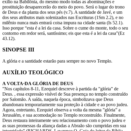
exílio na Babilônia, do mesmo modo todas as abominações e
prostituição desaparecerão do meio do povo. Será o lugar do trono
de Deus e da planta dos seus pés (v.7). A santidade de Javé, e um
dos seus atributos mais solenizados nas Escrituras (1Sm 2.2), e no
milênio nunca mais entrará coisa impura na cidade santa (Is 52.1).
Isso porque “esta é a lei da casa. Sobre o cume do monte, todo o seu
contorno em redor será, santíssimo; eis que esta é a lei da casa”(Ez
43.12).
SINOPSE III
A glória e a santidade estarão para sempre no novo Templo.
AUXÍLIO TEOLÓGICO
A VOLTA·DA GLÓRIA DE DEUS
”Nos capítulos 8-11, Ezequiel descreve à partida da ”glória” de
Deus. , essa expressão visível de Sua presença no templo construído
por Salomão. A saída, naquela época, simbolizava que Deus
abandonara temporariamente sua proteção à cidade e ao povo judeu.
Agora, entretanto, Ezequiel observa a volta da mesma ”glória” a
Jerusalém, e sua acomodação no Templo reconstruído. Finalmente,
Deus restaura inteiramente seu relacionamento com o povo judeu e
as suas promessas da aliança dadas a Abraão são cumpridas em sua
integridade” (RICHARDS, Lawrence O. Guia do leitor da Bíblia.