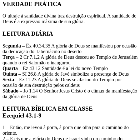
VERDADE PRÁTICA
O ultraje à santidade divina traz destruição espiritual. A santidade de
Deus é a expressão máxima de sua glória.
LEITURA DIÁRIA
Segunda
– Êx 40.34,35 A glória de Deus se manifestou por ocasião
da dedicação do Tabernáculo no deserto
Terça
– 2 Cr 7.1,2 A glória de Deus desceu ao Templo de Jerusalém
quando o rei Salomão o inaugurou
Quarta
– Ez 43.12 Santidade é a lei do novo Templo
Quinta
– SI 26.8 A glória de Javé simboliza a presença de Deus
Sexta
– Ez 11.23 A glória de Deus se afastou do Templo por
ocasião de sua destruição pelos caldeus
Sábado
– Jo 1.14 O Senhor Jesus Cristo é o clímax da manifestação
da glória de Deus
LEITURA BÍBLICA EM CLASSE
Ezequiel 43.1-9
1 – Então, me levou à porta, à porta que olha para o caminho do
oriente.
2 – E eis que a glória do Deus de Israel vinha do caminho do