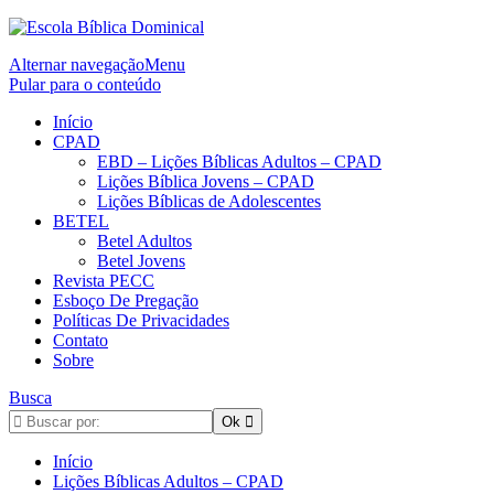
Alternar navegação
Menu
Pular para o conteúdo
Início
CPAD
EBD – Lições Bíblicas Adultos – CPAD
Lições Bíblica Jovens – CPAD
Lições Bíblicas de Adolescentes
BETEL
Betel Adultos
Betel Jovens
Revista PECC
Esboço De Pregação
Políticas De Privacidades
Contato
Sobre
Busca
Início
Lições Bíblicas Adultos – CPAD