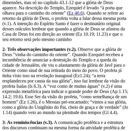
dimensões, mas só no capítulo 43.1-12 que a glória de Deus
aparece. Na descrição do Templo, Ezequiel é levado “à porta que
olhava para o caminho do oriente” (
Ez 40.6
). Quando se refere ao
retorno da glória de Deus, o profeta volta a falar dessa mesma porta
(v.1). A intenção do Espírito Santo é fazer o destinatário original
desses oráculos lembrar que quando a glória de Deus se afastou da
Casa de Deus foi em direção ao oriente (Ez 10.19; 11.23) e que o
seu retorno será pelo mesmo caminho
2- Três observações importantes (v.2).
Observe que a glória de
Deus ”vinha do caminho do oriente”. Quando Ezequiel recebeu a
incumbência de anunciar a destruição do Templo e a queda da
cidade de Jerusalém, ele viu o afastamento da glória de Javé para o
Oriente como sinal de sua retirada do meio do povo. O profeta já
tinha visto isso na revelação inaugural (Ez1.24); “a terra
resplandeceu por causa da sua glória”, isso faz lembrar da visão do
profeta Isaías (Is 6.3). A “voz como de muitas águas” (v.2) é uma
expressão metafórica para indicar o grande poder de Deus (Ap 1.15;
14.2; 19.6). Esse Ser da visão do profeta, “como semelhança de um
homem” (Ez 1.26), é o Messias pré­-encarnado; “vimos a sua glória,
como a glória do Unigênito do Pai, cheio de graça e de verdade” (Jo
1.14) quando veio ao mundo na plenitude dos tempos (Gl 4.4).
3- As reminiscências (v.3).
A comunicação profética e a estrutura
dos discursos continuam na mesma forma da atividade profética de