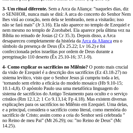
3- Um ritual diferente.
Sem a Arca da Aliança: ”naqueles dias, diz
o SENHOR, nunca mais se dirá: A arca do concerto do Senhor Nem
lhes virá ao coração, nem dela se lembrarão, nem a visitarão; isso
não se fará mais” (Jr 3.16). Ela não aparece no templo de Ezequiel e
nem mesmo no templo de Zorobabel. Ela aparece pela última vez na
Bíblia no reinado de Josias (2 Cr 35.3). Depois disso, a Arca
desapareceu completamente da história da
Arca da Aliança
era o
símbolo da presença de Deus (Êx 25.22; Lv 16.2) e foi
confeccionada pelos israelitas por ordem de Deus durante a
peregrinação 110 deserto (Êx 25.10-16; 37.1-9).
4- Como explicar os sacrifícios no Milênio?
O ponto mais crucial
da visão de Ezequiel é a descrição dos sacrifícios (Ez 43.18-27) no
sistema levítico, visto que o Senhor Jesus já cumpriu toda a lei,
‘tornando sem efeito a eficácia do modelo mosaico (Hb 9.10-15;
10.1-4,8). O apóstolo Paulo usa uma metafórica linguagem do
sistema de sacrifícios do Antigo Testamento para oculto e o serviço
cristãos (Rm 12.1,2; 1 Co 9.13,14; Fp 4.18). Mas existem diversas
explicações para os sacrifícios no Milênio em Ezequiel. Uma delas,
e a principal, considera o sacrifício como literal, como memória do
sacrifício de Cristo; assim como a ceia do Senhor será celebrada ”
no Reino de meu Pai” (Mt 26.29); ou: ”no Reino de Deus” (Mc
14.25).