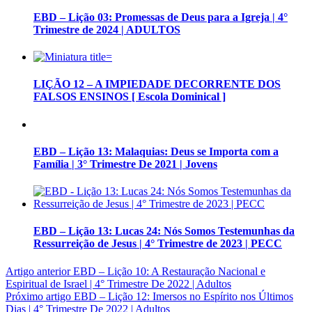
EBD – Lição 03: Promessas de Deus para a Igreja | 4°
Trimestre de 2024 | ADULTOS
LIÇÃO 12 – A IMPIEDADE DECORRENTE DOS
FALSOS ENSINOS [ Escola Dominical ]
EBD – Lição 13: Malaquias: Deus se Importa com a
Família | 3° Trimestre De 2021 | Jovens
EBD – Lição 13: Lucas 24: Nós Somos Testemunhas da
Ressurreição de Jesus | 4° Trimestre de 2023 | PECC
Artigo anterior
EBD – Lição 10: A Restauração Nacional e
Espiritual de Israel | 4° Trimestre De 2022 | Adultos
Próximo artigo
EBD – Lição 12: Imersos no Espírito nos Últimos
Dias | 4° Trimestre De 2022 | Adultos