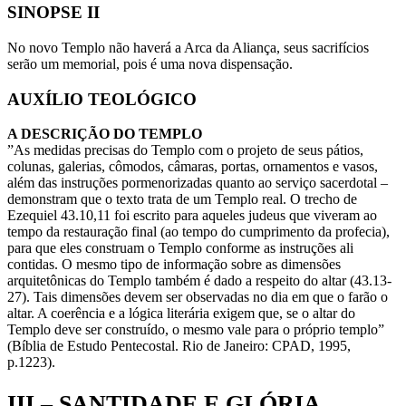
SINOPSE II
No novo Templo não haverá a Arca da Aliança, seus sacrifícios
serão um memorial, pois é uma nova dispensação.
AUXÍLIO TEOLÓGICO
A DESCRIÇÃO DO TEMPLO
”As medidas precisas do Templo com o projeto de seus pátios,
colunas, galerias, cômodos, câmaras, portas, ornamentos e vasos,
além das instruções pormenorizadas quanto ao serviço sacerdotal –
demonstram que o texto trata de um Templo real. O trecho de
Ezequiel 43.10,11 foi escrito para aqueles judeus que viveram ao
tempo da restauração final (ao tempo do cumprimento da profecia),
para que eles construam o Templo conforme as instruções ali
contidas. O mesmo tipo de informação sobre as dimensões
arquitetônicas do Templo também é dado a respeito do altar (43.13-
27). Tais dimensões devem ser observadas no dia em que o farão o
altar. A coerência e a lógica literária exigem que, se o altar do
Templo deve ser construído, o mesmo vale para o próprio templo”
(Bíblia de Estudo Pentecostal. Rio de Janeiro: CPAD, 1995,
p.1223).
III – SANTIDADE E GLÓRIA