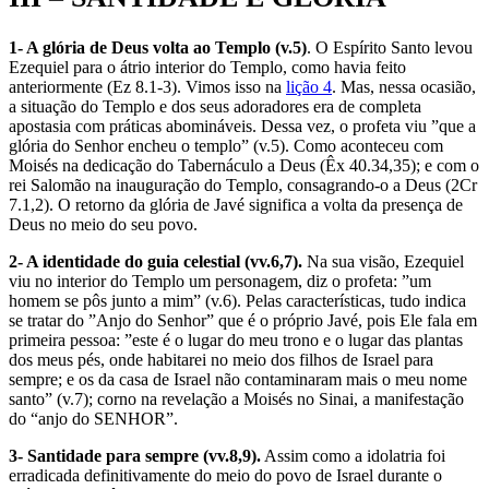
1- A glória de Deus volta ao Templo (v.5)
. O Espírito Santo levou
Ezequiel para o átrio interior do Templo, como havia feito
anteriormente (Ez 8.1-3). Vimos isso na
lição 4
. Mas, nessa ocasião,
a situação do Templo e dos seus adoradores era de completa
apostasia com práticas abomináveis. Dessa vez, o profeta viu ”que a
glória do Senhor encheu o templo” (v.5). Como aconteceu com
Moisés na dedicação do Tabernáculo a Deus (Êx 40.34,35); e com o
rei Salomão na inauguração do Templo, consagrando-o a Deus (2Cr
7.1,2). O retorno da glória de Javé significa a volta da presença de
Deus no meio do seu povo.
2- A identidade do guia celestial (vv.6,7).
Na sua visão, Ezequiel
viu no interior do Templo um personagem, diz o profeta: ”um
homem se pôs junto a mim” (v.6). Pelas características, tudo indica
se tratar do ”Anjo do Senhor” que é o próprio Javé, pois Ele fala em
primeira pessoa: ”este é o lugar do meu trono e o lugar das plantas
dos meus pés, onde habitarei no meio dos filhos de Israel para
sempre; e os da casa de Israel não contaminaram mais o meu nome
santo” (v.7); corno na revelação a Moisés no Sinai, a manifestação
do “anjo do SENHOR”.
3- Santidade para sempre (vv.8,9).
Assim como a idolatria foi
erradicada definitivamente do meio do povo de Israel durante o