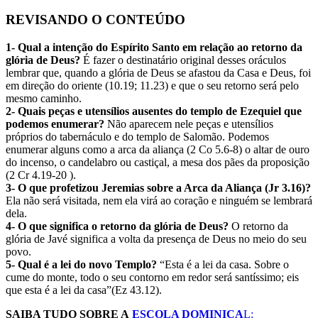
REVISANDO O CONTEÚDO
1- Qual a intenção do Espírito Santo em relação ao retorno da
glória de Deus?
É fazer o destinatário original desses oráculos
lembrar que, quando a glória de Deus se afastou da Casa e Deus, foi
em direção do oriente (10.19; 11.23) e que o seu retorno será pelo
mesmo caminho.
2- Quais peças e utensílios ausentes do templo de Ezequiel que
podemos enumerar?
Não aparecem nele peças e utensílios
próprios do tabernáculo e do templo de Salomão. Podemos
enumerar alguns como a arca da aliança (2 Co 5.6-8) o altar de ouro
do incenso, o candelabro ou castiçal, a mesa dos pães da proposição
(2 Cr 4.19-20 ).
3- O que profetizou Jeremias sobre a Arca da Aliança (Jr 3.16)?
Ela não será visitada, nem ela virá ao coração e ninguém se lembrará
dela.
4- O que significa o retorno da glória de Deus?
O retorno da
glória de Javé significa a volta da presença de Deus no meio do seu
povo.
5- Qual é a lei do novo Templo?
“Esta é a lei da casa. Sobre o
cume do monte, todo o seu contorno em redor será santíssimo; eis
que esta é a lei da casa”(Ez 43.12).
SAIBA TUDO SOBRE A
ESCOLA DOMINICA
L: