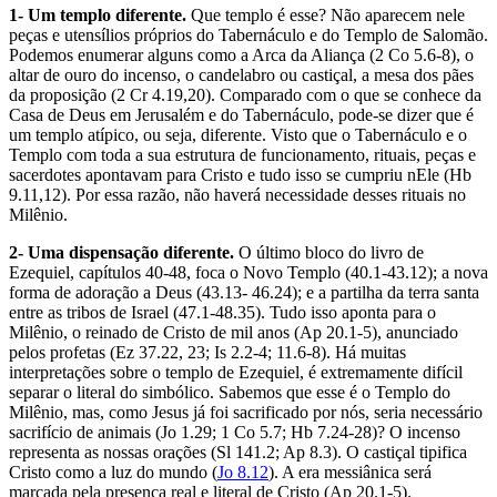
1- Um templo diferente.
Que templo é esse? Não aparecem nele
peças e utensílios próprios do Tabernáculo e do Templo de Salomão.
Podemos enumerar alguns como a Arca da Aliança (2 Co 5.6-8), o
altar de ouro do incenso, o candelabro ou castiçal, a mesa dos pães
da proposição (2 Cr 4.19,20). Comparado com o que se conhece da
Casa de Deus em Jerusalém e do Tabernáculo, pode-se dizer que é
um templo atípico, ou seja, diferente. Visto que o Tabernáculo e o
Templo com toda a sua estrutura de funcionamento, rituais, peças e
sacerdotes apontavam para Cristo e tudo isso se cumpriu nEle (Hb
9.11,12). Por essa razão, não haverá necessidade desses rituais no
Milênio.
2- Uma dispensação diferente.
O último bloco do livro de
Ezequiel, capítulos 40-48, foca o Novo Templo (40.1-43.12); a nova
forma de adoração a Deus (43.13- 46.24); e a partilha da terra santa
entre as tribos de Israel (47.1-48.35). Tudo isso aponta para o
Milênio, o reinado de Cristo de mil anos (Ap 20.1-5), anunciado
pelos profetas (Ez 37.22, 23; Is 2.2-4; 11.6-8). Há muitas
interpretações sobre o templo de Ezequiel, é extremamente difícil
separar o literal do simbólico. Sabemos que esse é o Templo do
Milênio, mas, como Jesus já foi sacrificado por nós, seria necessário
sacrifício de animais (Jo 1.29; 1 Co 5.7; Hb 7.24-28)? O incenso
representa as nossas orações (Sl 141.2; Ap 8.3). O castiçal tipifica
Cristo como a luz do mundo (
Jo 8.12
). A era messiânica será
marcada pela presença real e literal de Cristo (Ap 20.1-5).