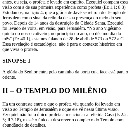
antes, ou seja, o profeta é levado em espírito. Ezequiel compara essa
visão com a de sua primeira experiência como profeta (Ez 1.1; 8.3).
Estudamos, na lição 4, que a glória de Javé se retirou do Templo de
Jerusalém como sinal da retirada de sua presença do meio do seu
povo. Depois de 14 anos da destruição da Cidade Santa, Ezequiel
foi levado de volta, em visão, para Jerusalém, “No ano vigésimo
quinto do nosso cativeiro, no princípio do ano, no décimo dia do
mês” (Ez 40.1), estamos falando de 28 de abril de 573 ou 572 a.C.
Essa revelação é escatológica, não é para o contexto histórico em
que vivia o profeta.
SINOPSE I
A glória do Senhor entra pelo caminho da porta cuja face está para o
oriente.
II – O TEMPLO DO MILÊNIO
Há um contraste entre o que o profeta viu quando foi levado em
visão ao Templo de Jerusalém e oque ele vê nessa última visão.
Ezequiel não foi o único profeta a mencionar a referida Casa (Is 2.2-
5; Jl 3.18), mas é o único a descrever o complexo do Templo com
abundância de detalhes.