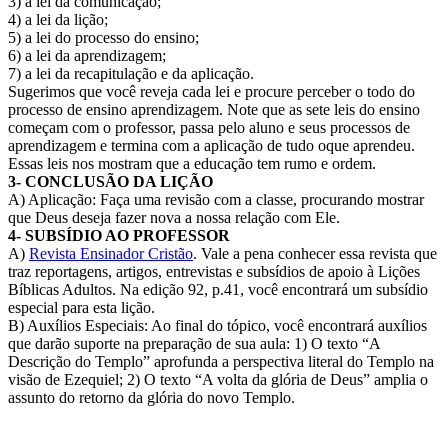
3) a lei da comunicação;
4) a lei da lição;
5) a lei do processo do ensino;
6) a lei da aprendizagem;
7) a lei da recapitulação e da aplicação.
Sugerimos que você reveja cada lei e procure perceber o todo do
processo de ensino aprendizagem. Note que as sete leis do ensino
começam com o professor, passa pelo aluno e seus processos de
aprendizagem e termina com a aplicação de tudo oque aprendeu.
Essas leis nos mostram que a educação tem rumo e ordem.
3- CONCLUSÃO DA LIÇÃO
A) Aplicação: Faça uma revisão com a classe, procurando mostrar
que Deus deseja fazer nova a nossa relação com Ele.
4- SUBSÍDIO AO PROFESSOR
A)
Revista Ensinador Cristão
. Vale a pena conhecer essa revista que
traz reportagens, artigos, entrevistas e subsídios de apoio à Lições
Bíblicas Adultos. Na edição 92, p.41, você encontrará um subsídio
especial para esta lição.
B) Auxílios Especiais: Ao final do tópico, você encontrará auxílios
que darão suporte na preparação de sua aula: 1) O texto “A
Descrição do Templo” aprofunda a perspectiva literal do Templo na
visão de Ezequiel; 2) O texto “A volta da glória de Deus” amplia o
assunto do retorno da glória do novo Templo.