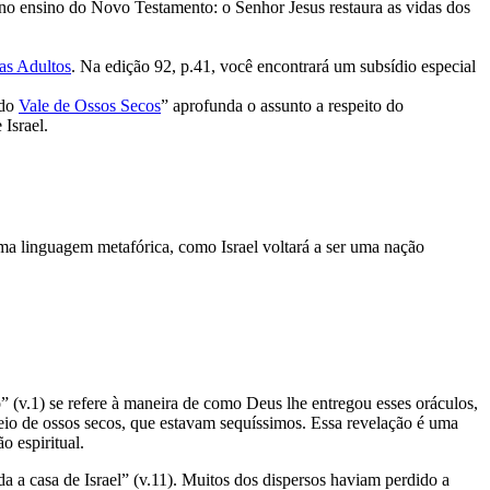
e no ensino do Novo Testamento: o Senhor Jesus restaura as vidas dos
as Adultos
. Na edição 92, p.41, você encontrará um subsídio especial
 do
Vale de Ossos Secos
” aprofunda o assunto a respeito do
Israel.
numa linguagem metafórica, como Israel voltará a ser uma nação
v.1) se refere à maneira de como Deus lhe entregou esses oráculos,
heio de ossos secos, que estavam sequíssimos. Essa revelação é uma
o espiritual.
a a casa de Israel” (v.11). Muitos dos dispersos haviam per­dido a