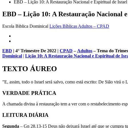
EBD – Lição 10: A Restauração Nacional e Espiritual de Israel 
EBD – Lição 10: A Restauração Nacional e E
Escola Biblica Dominical
Lições Bíblicas Adultos – CPAD
EBD
| 4° Trimestre De 2022 |
CPAD
–
Adultos
– Tema do Trimes
Dominical
|
Lição 10: A Restauração Nacional e Espiritual de Isr
TEXTO ÁUREO
”E, assim, todo o Israel será salvo, como está escrito: De Sião virá o 
VERDADE PRÁTICA
A chamada divina à restauração tem a ver com o restabelecimento espi
LEITURA DIÁRIA
Segunda
– Gn 28.13-15 Deus não deixará Israel até que se cumpra tu