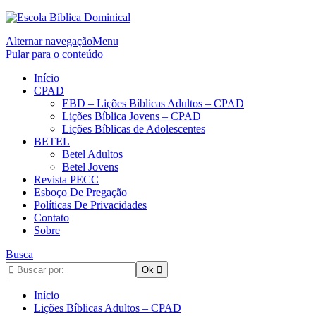
Alternar navegação
Menu
Pular para o conteúdo
Início
CPAD
EBD – Lições Bíblicas Adultos – CPAD
Lições Bíblica Jovens – CPAD
Lições Bíblicas de Adolescentes
BETEL
Betel Adultos
Betel Jovens
Revista PECC
Esboço De Pregação
Políticas De Privacidades
Contato
Sobre
Busca
Início
Lições Bíblicas Adultos – CPAD