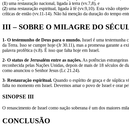
(
1
) uma restauração nacional, ligada à terra (vv.7,8), e
(
2
) uma restauração espiritual, ligada à fé (vv.9,10). Esta visão obje
críticas de então (vv.11-14). Não há menção da duração do tempo ent
III – SOBRE O MILAGRE DO SÉCU
1- O testemunho de Deus para o mundo.
Israel é uma testemunha co
da Terra. Isso se cumpre hoje·(Jr 30.11), mas a promessa garante a exis
palavra profética (v.8). É isso que falta hoje em Israel.
2- O status de Jerusalém entre as nações.
As potências estrangeiras
reconhecida pelas Nações Unidas, depois de mais de 18 séculos de diá
como anunciou o Senhor Jesus (Lc 21.24).
3- Restauração espiritual.
Quando o espírito de graça e de súplica vi
falta no momento em Israel. Devemos amar o povo de Israel e orar pel
SINOPSE III
O renascimento de Israel como nação soberana é um dos maiores milag
CONCLUSÃO