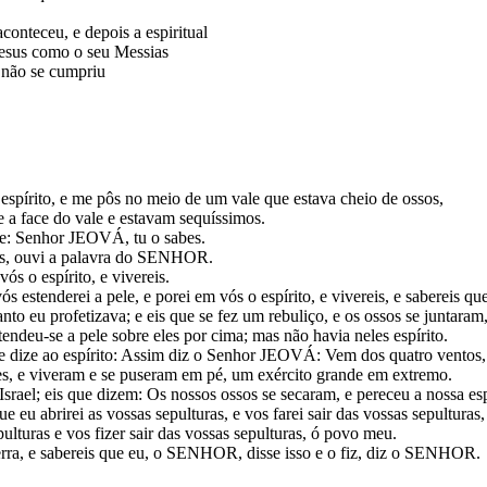
conteceu, e depois a espiritual
Jesus como o seu Messias
 não se cumpriu
rito, e me pôs no meio de um vale que estava cheio de ossos,
e a face do vale e estavam sequíssimos.
se: Senhor JEOVÁ, tu o sabes.
ecos, ouvi a palavra do SENHOR.
s o espírito, e vivereis.
 vós estenderei a pele, e porei em vós o espírito, e vivereis, e saberei
o eu profetizava; e eis que se fez um rebuliço, e os ossos se juntaram
stendeu-se a pele sobre eles por cima; mas não havia neles espírito.
, e dize ao espírito: Assim diz o Senhor JEOVÁ: Vem dos quatro ventos, 
les, e viveram e se puseram em pé, um exército grande em extremo.
Israel; eis que dizem: Os nossos ossos se secaram, e pereceu a nossa es
eu abrirei as vossas sepulturas, e vos farei sair das vossas sepulturas, 
turas e vos fizer sair das vossas sepulturas, ó povo meu.
 terra, e sabereis que eu, o SENHOR, disse isso e o fiz, diz o SENHOR.