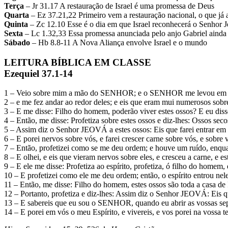
Terça
– Jr 31.17 A restauração de Israel é uma promessa de Deus
Quarta
– Ez 37.21,22 Primeiro vem a restauração nacional, o que já a
Quinta
– Zc 12.10 Esse é o dia em que Israel reconhecerá o Senhor 
Sexta
– Lc 1.32,33 Essa promessa anunciada pelo anjo Gabriel ainda
Sábado
– Hb 8.8-11 A Nova Aliança envolve Israel e o mundo
LEITURA BÍBLICA EM CLASSE
Ezequiel 37.1-14
1 – Veio sobre mim a mão do SENHOR; e o SENHOR me levou em espí
2 – e me fez andar ao redor deles; e eis que eram mui numerosos sobr
3 – E me disse: Filho do homem, poderão viver estes ossos? E eu dis
4 – Então, me disse: Profetiza sobre estes ossos e diz-lhes: Ossos s
5 – Assim diz o Senhor JEOVÁ a estes ossos: Eis que farei entrar em vó
6 – E porei nervos sobre vós, e farei crescer carne sobre vós, e sobre
7 – Então, profetizei como se me deu ordem; e houve um ruído, enquant
8 – E olhei, e eis que vieram nervos sobre eles, e cresceu a carne, e e
9 – E ele me disse: Profetiza ao espírito, profetiza, ó filho do homem
10 – E profetizei como ele me deu ordem; então, o espírito entrou ne
11 – Então, me disse: Filho do homem, estes ossos são toda a casa de 
12 – Portanto, profetiza e diz-lhes: Assim diz o Senhor JEOVÁ: Eis que 
13 – E sabereis que eu sou o SENHOR, quando eu abrir as vossas sepul
14 – E porei em vós o meu Espírito, e vivereis, e vos porei na vossa