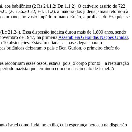
os babilônios (2 Rs 24.1,2; Dn 1.1,2). O cativeiro assírio de 722
a.C. (2Cr 36.20-22; Ed.1.1,2), a maioria dos judeus jamais retornou à
os urbanos no vasto império romano. Então, a profecia de Ezequiel se
s (Lc 21.24). Essa dispersão judaica durou mais de 1.800 anos, sendo
e novembro de 1947, na primeira
Assembleia Geral das Nações Unidas
,
m 10 abstenções. Estavam criadas as bases legais para o
opas britânicas deixaram o país e Ben Gurion, o primeiro chefe do
s recobriram esses ossos, estava, pois, o corpo pronto – a restauração
o período nazista que terminou com o renascimento de Israel. A
anto Israel como Judá, no exílio, cuja espe­rança pereceu na dispersão