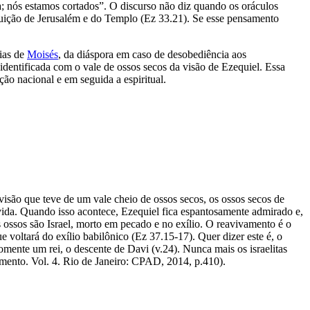
ça; nós estamos cortados”. O discurso não diz quando os oráculos
truição de Jerusalém e do Templo (Ez 33.21). Se esse pensamento
ias de
Moisés
, da diáspora em caso de desobediência aos
identificada com o vale de ossos secos da visão de Ezequiel. Essa
ão nacional e em seguida a espiritual.
 visão que teve de um vale cheio de ossos secos, os ossos secos de
vida. Quando isso acontece, Ezequiel fica espantosamente admi­rado e,
s ossos são Israel, morto em pecado e no exílio. O reavivamento é o
e voltará do exílio babilônico (Ez 37.15-17). Quer dizer este é, o
somente um rei, o descente de Davi (v.24). Nunca mais os israelitas
ento. Vol. 4. Rio de Janeiro: CPAD, 2014, p.410).