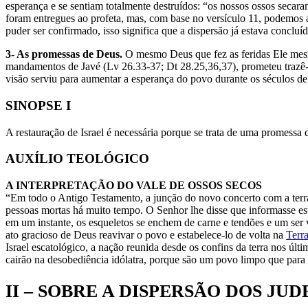
esperança e se sentiam totalmente destruídos: “os nossos ossos secara
foram entregues ao profeta, mas, com base no versículo 11, podemos 
puder ser confirmado, isso significa que a dispersão já estava concluí
3- As promessas de Deus.
O mesmo Deus que fez as feridas Ele mes
mandamentos de Javé (Lv 26.33-37; Dt 28.25,36,37), prometeu trazê-lo 
visão serviu para aumentar a esperança do povo durante os séculos de 
SINOPSE I
A restauração de Israel é necessária porque se trata de uma promessa 
AUXÍLIO TEOLÓGICO
A INTERPRETAÇÃO DO VALE DE OSSOS SECOS
“Em todo o Antigo Testamento, a junção do novo concerto com a ter
pessoas mortas há muito tempo. O Senhor lhe disse que informasse este
em um instante, os esqueletos se enchem de carne e tendões e um ser v
ato gracioso de Deus reavivar o povo e estabelece-lo de volta na
Terr
Israel escatológico, a nação reunida desde os confins da terra nos últ
cairão na desobediência idólatra, porque são um povo limpo que pa
II – SOBRE A DISPERSÃO DOS JU