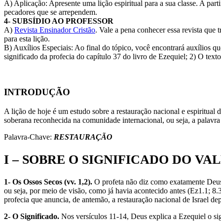
A) Aplicação: Apresente uma lição espiritual para a sua classe. A par
pecadores que se arrependem.
4- SUBSÍDIO AO PROFESSOR
A)
Revista Ensinador Cristão
. Vale a pena conhecer essa revista que t
para esta lição.
B) Auxílios Especiais: Ao final do tópico, você encontrará auxílios q
significado da profecia do capítulo 37 do livro de Ezequiel; 2) O tex
INTRODUÇÃO
A lição de hoje é um estudo sobre a restauração nacional e espiritual
soberana reconhecida na comunidade internacional, ou seja, a palavra 
Palavra-Chave:
RESTAURAÇÃO
I – SOBRE O SIGNIFICADO DO VA
1- Os Ossos Secos (vv. 1,2).
O profeta não diz como exatamente Deus 
ou seja, por meio de visão, como já havia acontecido antes (Ez1.1; 8
profecia que anuncia, de antemão, a restauração nacional de Israel dep
2- O Significado.
Nos versículos 11-14, Deus explica a Ezequiel o sign