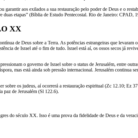
tivou garantir aos exilados a sua restauração pelo poder de Deus e o res
re duas etapas” (Bíblia de Estudo Pentecostal. Rio de Janeiro: CPAD, 1
LO XX
ntínua de Deus sobre a Terra. As potências estrangeiras que levaram os 
tência de Israel até o fim de tudo. Israel está aí, os ossos secos já rev
 pressionam o governo de Israel sobre o status de Jerusalém, entre outr
spora, mas está ainda sob pressão internacional. Jerusalém continua se
er sobre os judeus, aí ocorrerá a restauração espiritual (Zc 12.10; Ez 3
a paz de Jerusalém (Sl 122.6).
res do século XX. Isso é uma prova da fidelidade de Deus e da veraci