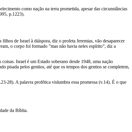
tabelecimento como nação na terra prometida, apesar das circunstâncias
995, p.1223).
filhos de Israel à diáspora, diz o profeta Jeremias, vão desaparecer
iveram, o corpo foi formado ”mas não havia neles espírito”, diz a
as coisas. Israel é um Estado soberano desde 1948, uma nação
ndo pisada pelos gentios, até que os tempos dos gentios se completem,
7.23-28). A palavra profética vislumbra essa promessa (v.14). É o que
dade da Bíblia.