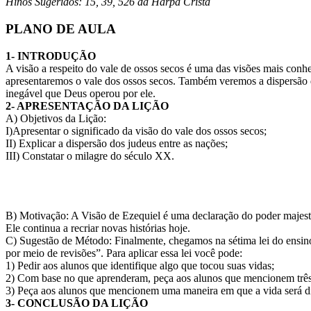
Hinos Sugeridos: 15, 39, 526 da Harpa Cristã
PLANO DE AULA
1- INTRODUÇÃO
A visão a respeito do vale de ossos secos é uma das visões mais conh
apresentaremos o vale dos ossos secos. Também veremos a dispersão do
inegável que Deus operou por ele.
2- APRESENTAÇÃO DA LIÇÃO
A) Objetivos da Lição:
I)Apresentar o significado da visão do vale dos ossos secos;
II) Explicar a dispersão dos judeus entre as nações;
III) Constatar o milagre do século XX.
B) Motivação: A Visão de Ezequiel é uma declaração do poder majestos
Ele continua a recriar novas histórias hoje.
C) Sugestão de Método: Finalmen­te, chegamos na sétima lei do ensino: 
por meio de revisões”. Para aplicar essa lei você pode:
1) Pedir aos alunos que identifique algo que tocou suas vidas;
2) Com base no que aprenderam, peça aos alunos que mencionem três 
3) Peça aos alunos que mencionem uma maneira em que a vida será dif
3- CONCLUSÃO DA LIÇÃO