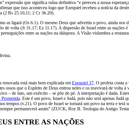
m” expressão que significa ruína definitiva “e pereceu a nossa esperan
afirmar que isso aconteceu logo que Ezequiel recebeu a notícia da des
da (2 Rs 25.10,11; 2 Cr 36.20).
mo as ligará (Os 6.1). O mesmo Deus que advertiu o povo, ainda nos d
de volta (Jr 31.17; Ez 11.17). A dispersão de Israel entre as nações é 
perseguições entre as nações na diáspora. A Visão vislumbra a restauraç
divina.
ra renovada está mais bem explicada em
Ezequiel 37
. O profeta conta a
s ossos que o Espírito de Deus entrou neles e os reavivará de volta à 
ivo – de fato, um exército – se põe de pé. A interpretação é dada. Este
a Prometida
. Este é um povo, Israel e Judá, pois não será apenas Judá qu
imos tempos (v.21). O povo de Israel se tornará um povo na terra e terá 
ra sempre permanecerá assim” (ZUCK, Roy B. Teologia do Antigo Testam
DEUS ENTRE AS NAÇÕES