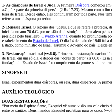
1- As diásporas de Israel e Judá
. A Primeira
Diáspora
começou em 60
a.C., faz parte da primeira dispersão (2 Rs 17.23). Mesmo com o fim d
terra de Israel. Desde então, eles continuaram por toda parte. Nos 
refere a uma diáspora posterior.
2- Renasce Israel
. O retorno dos judeus, a que se refere a profecia,
iniciada no ano 70 d.C. por ocasião da destruição de Jerusalém pelo
presidida pelo brasileiro,
Osvaldo Aranha
, quando foi pronunciada por
estabelecimento do
Estado de Israel.
O dia 14 de maio de 1948 foi a da
Estado, como ministro de Israel, assumiu o governo do país. Desde en
3- Restauração nacional (vv.6-8).
Primeiro, a restauração nacional’ 
de Israel, em um só dia, e depois das ”dores de parto” (Is 66.8). Ess
fundação do Estado de Israel é o cumprimento da promessa do retorn
SINOPSE II
Israel experimentou duas diásporas, ou seja, duas dispersões. A prime
AUXÍLIO TEOLÓGICO
DUAS RESTAURAÇÕES
“Por meio do Espírito Santo, Ezequiel vê numa visão um vale cheio de o
entre os pagãos. Deus mandou Ezequiel profetizar para os ossos (vv.4