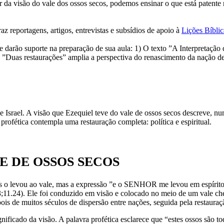
tir da visão do vale dos ossos secos, podemos ensinar o que está patent
raz reportagens, artigos, entrevistas e subsídios de apoio à
Lições Bíblic
ue darão suporte na preparação de sua aula: 1) O texto ”A Interpretação
to ”Duas restaurações” amplia a perspectiva do renascimento da nação de 
 de Israel. A visão que Ezequiel teve do vale de ossos secos descreve, 
profética contempla uma restauração completa: política e espiritual.
LE DE OSSOS SECOS
o levou ao vale, mas a expressão ”e o SENHOR me levou em espírito” (
.3;11.24). Ele foi conduzido em visão e colocado no meio de um vale c
ois de muitos séculos de dispersão entre nações, seguida pela restauraçã
ificado da visão. A palavra profética esclarece que “estes ossos são tod