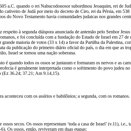
5 a.C. quando o rei Nabucodonosor subordinou Jeoaquim, rei de Judá, a
o cativeiro de Judá por meio do decreto de Ciro, rei da Pérsia, em 538 
tempos do Novo Testamento havia comunidades judaicas nos grandes centr
 diz respeito à segunda diáspora anunciada de antemão pelo Senhor Jesu
s romanos, e foi concluída com a fundação do Estado de Israel em 27 d
 grande maioria de votos (33 x 14) a favor da Partilha da Palestina, co
ta da publicação do primeiro diário oficial do país, o dia em que as tr
tão, Israel se tornou uma nação soberana.
isto é quando todos os ossos se juntaram e formaram os nervos e as carne
a profecia é geralmente interpretada como o sofrimento do povo judeu n
o (Ez 36.24; 37.21; Am 9.14,15).
ira aconteceu com os assírios e babilônios; a segunda, com os romanos.
ssos secos. Os ossos representam ‘toda a casa de Israel’ (v.11), i.e., t
-6). Os ossos, então, reviveram em duas etapas: