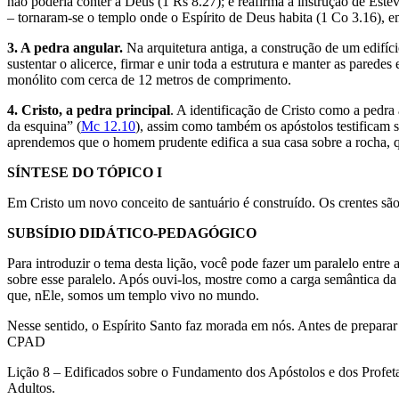
não poderia conter a Deus (1 Rs 8.27); e reafirma a instrução de Est
– tornaram-se o templo onde o Espírito de Deus habita (1 Co 3.16), em
3. A pedra angular.
Na arquitetura antiga, a construção de um edifíc
sustentar o alicerce, firmar e unir toda a estrutura e manter as pare
monólito com cerca de 12 metros de comprimento.
4. Cristo, a pedra principal
. A identificação de Cristo como a pedra
da esquina” (
Mc 12.10
), assim como também os apóstolos testificam s
aprendemos que o homem prudente edifica a sua casa sobre a rocha, q
SÍNTESE DO TÓPICO I
Em Cristo um novo conceito de santuário é construído. Os crentes são 
SUBSÍDIO DIDÁTICO-PEDAGÓGICO
Para introduzir o tema desta lição, você pode fazer um paralelo entr
sobre esse paralelo. Após ouvi-los, mostre como a carga semântica da
que, nEle, somos um templo vivo no mundo.
Nesse sentido, o Espírito Santo faz morada em nós. Antes de prepara
CPAD
Lição 8 – Edificados sobre o Fundamento dos Apóstolos e dos Profet
Adultos.