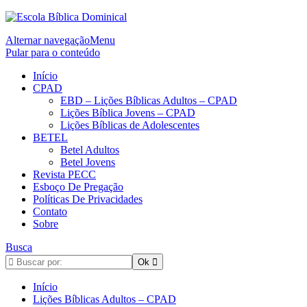
Alternar navegação
Menu
Pular para o conteúdo
Início
CPAD
EBD – Lições Bíblicas Adultos – CPAD
Lições Bíblica Jovens – CPAD
Lições Bíblicas de Adolescentes
BETEL
Betel Adultos
Betel Jovens
Revista PECC
Esboço De Pregação
Políticas De Privacidades
Contato
Sobre
Busca
Início
Lições Bíblicas Adultos – CPAD