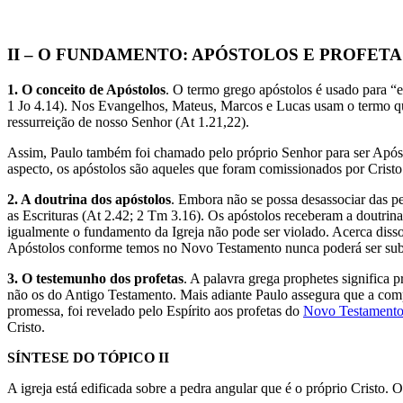
II – O FUNDAMENTO: APÓSTOLOS E PROFET
1. O conceito de Apóstolos
. O termo grego apóstolos é usado para “
1 Jo 4.14). Nos Evangelhos, Mateus, Marcos e Lucas usam o termo qua
ressurreição de nosso Senhor (At 1.21,22).
Assim, Paulo também foi chamado pelo próprio Senhor para ser Apósto
aspecto, os apóstolos são aqueles que foram comissionados por Cristo
2. A doutrina dos apóstolos
. Embora não se possa desassociar das pe
as Escrituras (At 2.42; 2 Tm 3.16). Os apóstolos receberam a doutrin
igualmente o fundamento da Igreja não pode ser violado. Acerca disso
Apóstolos conforme temos no Novo Testamento nunca poderá ser subst
3. O testemunho dos profetas
. A palavra grega prophetes significa 
não os do Antigo Testamento. Mais adiante Paulo assegura que a compr
promessa, foi revelado pelo Espírito aos profetas do
Novo Testament
Cristo.
SÍNTESE DO TÓPICO II
A igreja está edificada sobre a pedra angular que é o próprio Cristo. 