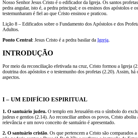
Nosso Senhor Jesus Cristo é o edificador da Igreja. Os santos profeta
pedra angular, isto é, a pedra principal; e os ensinos dos apóstolos e
testemunharam é fiel ao que Cristo ensinou e praticou.
Lição 8 – Edificados sobre o Fundamento dos Apóstolos e dos Profet
Adultos.
Ponto
Central
: Jesus Cristo é a pedra basilar da
Igreja
.
INTRODUÇÃO
Por meio da reconciliação efetivada na cruz, Cristo formou a Igreja 
doutrina dos apóstolos e o testemunho dos profetas (2.20). Assim, há
aspectos.
I – UM EDIFÍCIO ESPIRITUAL
1. O santuário judeu.
O templo em Jerusalém era o símbolo do exclu
judeus e gentios (2.14). Ao reconciliar ambos os povos, Cristo aboliu
relevância e um novo conceito de santuário é apresentado.
2. O santuário cristão
. Os que pertencem a Cristo são comparados a 