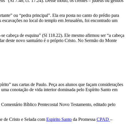
ns” (At 7.48; cf. 17.24). Desse modo, os crentes – judeus ou gentios
tante” ou “pedra principal”. Ela era posta no canto do prédio para
das escavações no local do templo em Jerusalém, foi encontrado um
u-se cabeça de esquina” (Sl 118.22). Ele mesmo afirmou ser “a cabeça
gular deste novo santuário é o próprio Cristo. No Sermão do Monte
pírito” nas cartas de Paulo. Peça aos alunos que façam considerações
az uma conotação de vida interior dominada pelo Espírito Santo em
o Comentário Bíblico Pentecostal Novo Testamento, editado pelo
e de Cristo e Selada com
Espirito Santo
da Promessa
CPAD
–