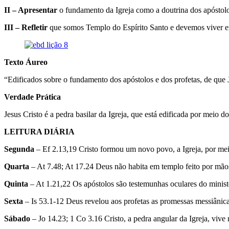
II – Apresentar
o fundamento da Igreja como a doutrina dos apóstolo
III – Refletir
que somos Templo do Espírito Santo e devemos viver e
Texto Áureo
“Edificados sobre o fundamento dos apóstolos e dos profetas, de que J
Verdade Prática
Jesus Cristo é a pedra basilar da Igreja, que está edificada por meio 
LEITURA DIÁRIA
Segunda
– Ef 2.13,19 Cristo formou um novo povo, a Igreja, por mei
Quarta
– At 7.48; At 17.24 Deus não habita em templo feito por m
Quinta
– At 1.21,22 Os apóstolos são testemunhas oculares do ministé
Sexta
– Is 53.1-12 Deus revelou aos profetas as promessas messiânic
Sábado
– Jo 14.23; 1 Co 3.16 Cristo, a pedra angular da Igreja, vive 