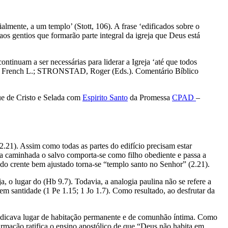
lmente, a um templo’ (Stott, 106). A frase ‘edificados sobre o
os gentios que formarão parte integral da igreja que Deus está
continuam a ser necessárias para liderar a Igreja ‘até que todos
ON, French L.; STRONSTAD, Roger (Eds.). Comentário Bíblico
e de Cristo e Selada com
Espirito Santo
da Promessa
CPAD
–
2.21). Assim como todas as partes do edifício precisam estar
sa caminhada o salvo comporta-se como filho obediente e passa a
todo crente bem ajustado torna-se “templo santo no Senhor” (2.21).
a, o lugar do (Hb 9.7). Todavia, a analogia paulina não se refere a
em santidade (1 Pe 1.15; 1 Jo 1.7). Como resultado, ao desfrutar da
 Indicava lugar de habitação permanente e de comunhão íntima. Como
firmação ratifica o ensino apostólico de que “Deus não habita em