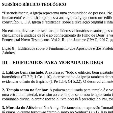
SUBSÍDIO BÍBLICO-TEOLÓGICO
“Essencialmente, a igreja representa uma comunidade de pessoas. No e
fundamento’ é a transição para essa analogia da Igreja como um edifí
construído. […] A Igreja é ‘edificada’ sobre a revelação original e infa
No entanto, deve-se acrescentar que líderes visionários e santos, pesso
cheguemos à unidade da fé e ao conhecimento do Filho de Deus, a 
Pentecostal Novo Testamento. Vol.2. Rio de Janeiro: CPAD, 2017, pp
Lição 8 – Edificados sobre o Fundamento dos Apóstolos e dos Profet
Adultos.
III – EDIFICADOS PARA MORADA DE DEUS
1. Edifício bem ajustado
. A expressão “todo o edifício, bem ajustad
harmônicas (Cl 2.2; 1 Co 1.10), o crescimento da igreja também depe
evidenciar o fruto do Espírito (1 Pe 1.14; Gl 5.22). O desenvolviment
2. Templo santo no Senhor
. A palavra aqui usada para templo é o vo
uma estrutura material, mas sim ao crente que se tornou templo santo 
comunhão divina, o crente recebe o livre acesso à presença do Pai, t
3. Morada do Altíssimo
. No Antigo Testamento, a expressão “morada
já vimos, o crente tornou-se “templo santo no Senhor” (2.21). Isso in