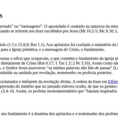
AS
enviado” ou “mensageiro”. O apostolado é centrado na natureza da miss
ndo se referem aos doze escolhidos por Jesus (Mt 10.2-5; Mc 6.30; Lc 
lo (1 Co 15.8,9; Rm 1.1). Aos apóstolos foi confiado o ministério da 
 para a Igreja primitiva, e a mensagem de Cristo, o fundamento.
ssoas o ofício que ocupavam, o que constitui o fundamento da igreja nã
a diretamente de Cristo (Rm 6.17; 1 Tm 1.3; 2 Pe 3.16). Assim como nã
, o Senhor Jesus asseverou: “as minhas palavras não hão de passar” (Lc 
ituída ou anulada por revelação, testemunho ou profecia posterior.
proclamador e intérprete da revelação divina. A ordem da frase em
Efési
eensão do mistério que no passado estivera oculto, de que os gentios 
o
(3.4- 6). Assim, os profetas neotestamentários que “falaram inspirados 
O seu fundamento é a doutrina dos apóstolos e o testemunho dos profetas