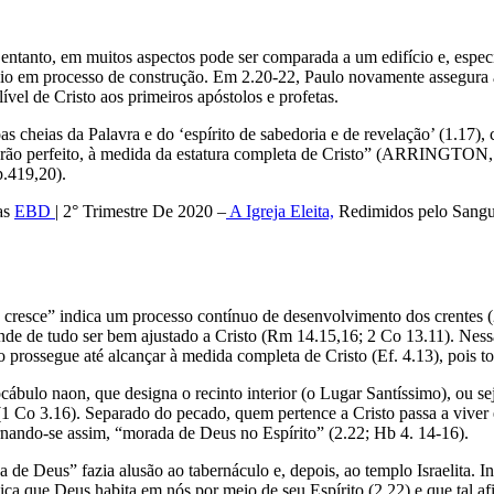
ntanto, em muitos aspectos pode ser comparada a um edifício e, especia
cio em processo de construção. Em 2.20-22, Paulo novamente assegura a
lível de Cristo aos primeiros apóstolos e profetas.
as cheias da Palavra e do ‘espírito de sabedoria e de revelação’ (1.17), 
varão perfeito, à medida da estatura completa de Cristo” (ARRINGT
.419,20).
as
EBD
| 2° Trimestre De 2020 –
A Igreja Eleita,
Redimidos pelo Sangu
o cresce” indica um processo contínuo de desenvolvimento dos crentes (
nde de tudo ser bem ajustado a Cristo (Rm 14.15,16; 2 Co 13.11). Nes
o prossegue até alcançar à medida completa de Cristo (Ef. 4.13), pois 
cábulo naon, que designa o recinto interior (o Lugar Santíssimo), ou sej
(1 Co 3.16). Separado do pecado, quem pertence a Cristo passa a viver 
ornando-se assim, “morada de Deus no Espírito” (2.22; Hb 4. 14-16).
 de Deus” fazia alusão ao tabernáculo e, depois, ao templo Israelita.
dica que Deus habita em nós por meio de seu Espírito (2.22) e que tal a