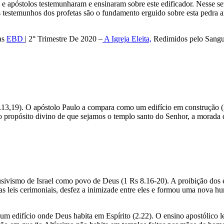
s e apóstolos testemunharam e ensinaram sobre este edificador. Nesse se
 os testemunhos dos profetas são o fundamento erguido sobre esta pedra a
as
EBD
| 2° Trimestre De 2020 –
A Igreja Eleita,
Redimidos pelo Sangu
(2.13,19). O apóstolo Paulo a compara como um edifício em construção (
 o propósito divino de que sejamos o templo santo do Senhor, a morada 
sivismo de Israel como povo de Deus (1 Rs 8.16-20). A proibição dos 
 as leis cerimoniais, desfez a inimizade entre eles e formou uma nova h
um edifício onde Deus habita em Espírito (2.22). O ensino apostólico 