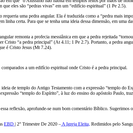
evão em que “o Altíssimo não habita em templos feitos por mãos de home
 que eles são “pedras vivas” em um “edifício espiritual” (1 Pe 2.5).
io requeria uma pedra angular. Ela é traduzida como a “pedra mais impor
des em linha certa. Para que se tenha uma ideia dessa dimensão, em uma 
 angular remonta a profecia messiânica em que a pedra rejeitada “torno
er Cristo “a pedra principal” (At 4.11; 1 Pe 2.7). Portanto, a pedra an
ue é Cristo Jesus (Mt 7.24).
comparados a um edifício espiritual onde Cristo é a pedra principal.
e a ideia de templo do Antigo Testamento com a expressão “templo do Es
 expressão “templo do Espírito”, à luz do ensino do apóstolo Paulo, tr
r essa reflexão, aprofunde-se num bom comentário Bíblico. Sugerimos 
as
EBD
| 2° Trimestre De 2020 –
A Igreja Eleita,
Redimidos pelo Sangu