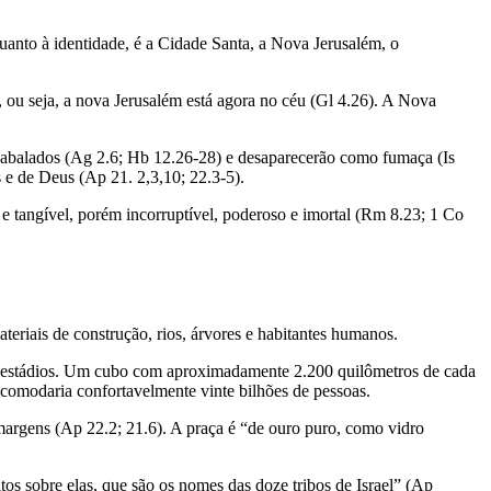
anto à identidade, é a Cidade Santa, a Nova Jerusalém, o
ou seja, a nova Jerusalém está agora no céu (Gl 4.26). A Nova
erão abalados (Ag 2.6; Hb 12.26-28) e desaparecerão como fumaça (Is
s e de Deus (Ap 21. 2,3,10; 22.3-5).
l e tangível, porém incorruptível, poderoso e imortal (Rm 8.23; 1 Co
teriais de construção, rios, árvores e habitantes humanos.
l estádios. Um cubo com aproximadamente 2.200 quilômetros de cada
acomodaria confortavelmente vinte bilhões de pessoas.
margens (Ap 22.2; 21.6). A praça é “de ouro puro, como vidro
tos sobre elas, que são os nomes das doze tribos de Israel” (Ap