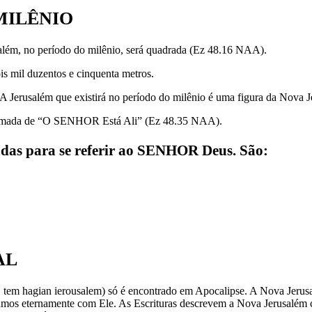
 MILÊNIO
salém, no período do milênio, será quadrada (Ez 48.16 NAA).
is mil duzentos e cinquenta metros.
A Jerusalém que existirá no período do milênio é uma figura da Nova Jer
hamada de “O SENHOR Está Ali” (Ez 48.35 NAA).
sadas para se referir ao SENHOR Deus. São:
AL
 tem hagian ierousalem) só é encontrado em Apocalipse. A Nova Jerus
jamos eternamente com Ele. As Escrituras descrevem a Nova Jerusalém 