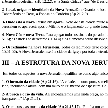
à Jerusalém celestial” (Hb 12.22), e “a Santa Cidade” que “de Deus 
2- Local, origem e identidade da Nova Jerusalém.
Quanto ao local
Tabernáculo de Deus, a Esposa do Cordeiro (Ap 21.2,9).
3- Onde está a Novo Jerusalém agora?
Acha-se esta cidade muito a
Jerusalém só aparecerá após o Milênio e o julgamento do grande tron
4- Novo Céu e nova Terra.
Para apagar todos os sinais do pecado, h
51.6); as estrelas se derreterão (Is 34.4) e os elementos serão dissol
5- Os redimidos na nova Jerusalém.
Todos os redimidos terão corpos
15.51-56). A Nova Jerusalém será a cidade da Igreja por toda a eterni
III – A ESTRUTURA DA NOVA JERUSA
Em todos os aspectos, a nova Jerusalém qualifica-se como algo físico 
1- O formato da cidade (Ap 21.16).
“A cidade, de ouro puro, seme
lado, incluindo a altura, com um muro de 66 metros de espessura. Ca
2- A praça e o rio da vida.
Ali encontraremos uma linda praça, no me
transparente” (Ap 21.21).
3- Os muros e as portas da cidade (Ap 21.15,17).
“E tinha um grand