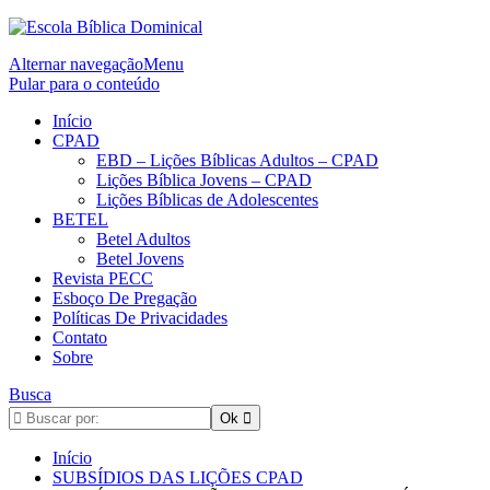
Alternar navegação
Menu
Pular para o conteúdo
Início
CPAD
EBD – Lições Bíblicas Adultos – CPAD
Lições Bíblica Jovens – CPAD
Lições Bíblicas de Adolescentes
BETEL
Betel Adultos
Betel Jovens
Revista PECC
Esboço De Pregação
Políticas De Privacidades
Contato
Sobre
Busca
Início
SUBSÍDIOS DAS LIÇÕES CPAD