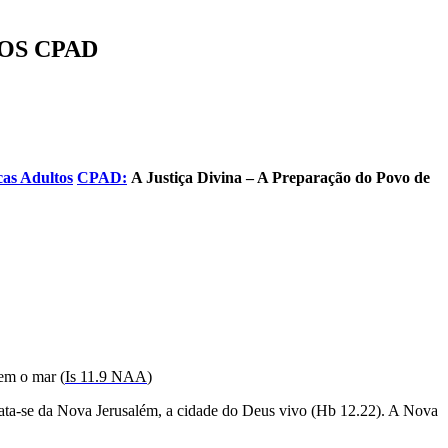
TOS CPAD
cas Adultos
CPAD:
A Justiça Divina – A Preparação do Povo de
em o mar (
Is 11.9 NAA
)
trata-se da Nova Jerusalém, a cidade do Deus vivo (Hb 12.22). A Nova