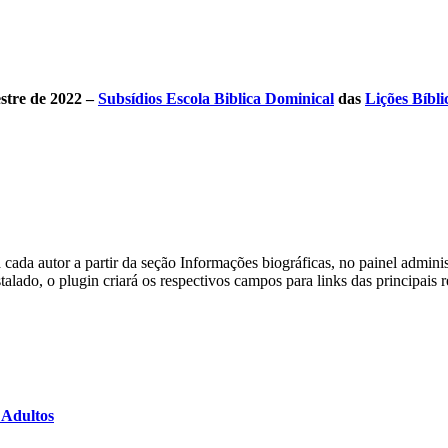
tre de 2022
–
Subsídios Escola Biblica Dominical
das
Lições Bíbli
a cada autor a partir da seção Informações biográficas, no painel administ
lado, o plugin criará os respectivos campos para links das principais 
 Adultos