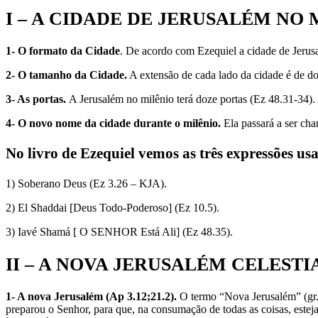
I – A CIDADE DE JERUSALÉM NO
1- O formato da Cidade
. De acordo com Ezequiel a cidade de Jeru
2- O tamanho da Cidade.
A extensão de cada lado da cidade é de do
3- As portas.
A Jerusalém no milênio terá doze portas (Ez 48.31-34). 
4- O novo nome da cidade durante o milênio.
Ela passará a ser c
No livro de Ezequiel vemos as três expressões u
1) Soberano Deus (Ez 3.26 – KJA).
2) El Shaddai [Deus Todo-Poderoso] (Ez 10.5).
3) Iavé Shamá [ O SENHOR Está Ali] (Ez 48.35).
II – A NOVA JERUSALÉM CELESTI
1- A nova Jerusalém (Ap 3.12;21.2).
O termo “Nova Jerusalém” (gr.
preparou o Senhor, para que, na consumação de todas as coisas, este