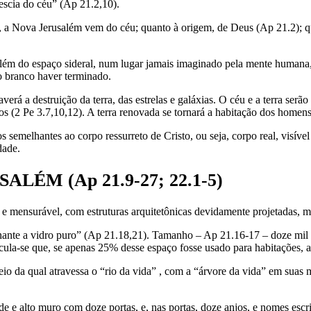
descia do céu” (Ap 21.2,10).
, a Nova Jerusalém vem do céu; quanto à origem, de Deus (Ap 21.2); qu
lém do espaço sideral, num lugar jamais imaginado pela mente humana, 
o branco haver terminado.
averá a destruição da terra, das estrelas e galáxias. O céu e a terra s
vidos (2 Pe 3.7,10,12). A terra renovada se tornará a habitação dos homen
 semelhantes ao corpo ressurreto de Cristo, ou seja, corpo real, visíve
dade.
LÉM (Ap 21.9-27; 22.1-5)
e mensurável, com estruturas arquitetônicas devidamente projetadas, ma
lhante a vidro puro” (Ap 21.18,21). Tamanho – Ap 21.16-17 – doze mi
lcula-se que, se apenas 25% desse espaço fosse usado para habitações, 
io da qual atravessa o “rio da vida” , com a “árvore da vida” em suas 
e e alto muro com doze portas, e, nas portas, doze anjos, e nomes escri