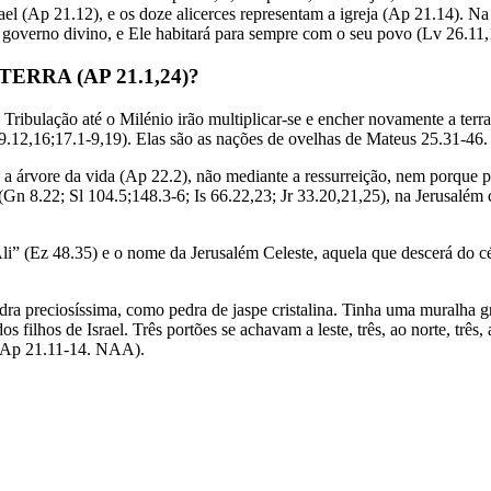
ael (Ap 21.12), e os doze alicerces representam a igreja (Ap 21.14). Na
do governo divino, e Ele habitará para sempre com o seu povo (Lv 26.11,
RRA (AP 21.1,24)?
 Tribulação até o Milénio irão multiplicar-se e encher novamente a ter
9.12,16;17.1-9,19). Elas são as nações de ovelhas de Mateus 25.31-46.
 a árvore da vida (Ap 22.2), não mediante a ressurreição, nem porque p
Gn 8.22; Sl 104.5;148.3-6; Is 66.22,23; Jr 33.20,21,25), na Jerusalém c
 (Ez 48.35) e o nome da Jerusalém Celeste, aquela que descerá do cé
ra preciosíssima, como pedra de jaspe cristalina. Tinha uma muralha gra
 filhos de Israel. Três portões se achavam a leste, três, ao norte, três,
(Ap 21.11-14. NAA).