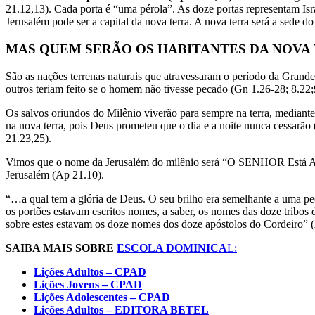
21.12,13). Cada porta é “uma pérola”. As doze portas representam Isr
Jerusalém pode ser a capital da nova terra. A nova terra será a sede 
MAS QUEM SERÃO OS HABITANTES DA NOVA TE
São as nações terrenas naturais que atravessaram o período da Grande
outros teriam feito se o homem não tivesse pecado (Gn 1.26-28; 8.22;
Os salvos oriundos do Milênio viverão para sempre na terra, mediante
na nova terra, pois Deus prometeu que o dia e a noite nunca cessarão (
21.23,25).
Vimos que o nome da Jerusalém do milênio será “O SENHOR Está Ali”
Jerusalém (Ap 21.10).
“…a qual tem a glória de Deus. O seu brilho era semelhante a uma ped
os portões estavam escritos nomes, a saber, os nomes das doze tribos dos
sobre estes estavam os doze nomes dos doze
apóstolos
do Cordeiro” 
SAIBA MAIS SOBRE
ESCOLA DOMINICA
L:
Lições Adultos – CPAD
Lições Jovens – CPAD
Lições Adolescentes – CPAD
Lições Adultos – EDITORA BETEL