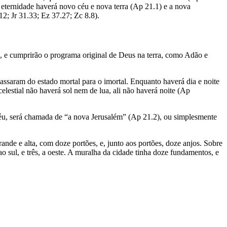
 eternidade haverá novo céu e nova terra (Ap 21.1) e a nova
12; Jr 31.33; Ez 37.27; Zc 8.8).
ra, e cumprirão o programa original de Deus na terra, como Adão e
assaram do estado mortal para o imortal. Enquanto haverá dia e noite
elestial não haverá sol nem de lua, ali não haverá noite (Ap
u, será chamada de “a nova Jerusalém” (Ap 21.2), ou simplesmente
nde e alta, com doze portões, e, junto aos portões, doze anjos. Sobre
 ao sul, e três, a oeste. A muralha da cidade tinha doze fundamentos, e