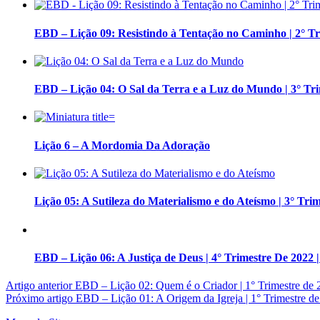
EBD – Lição 09: Resistindo à Tentação no Caminho | 2° 
EBD – Lição 04: O Sal da Terra e a Luz do Mundo | 3° Tr
Lição 6 – A Mordomia Da Adoração
Lição 05: A Sutileza do Materialismo e do Ateísmo | 3° Tri
EBD – Lição 06: A Justiça de Deus | 4° Trimestre De 2022 |
Artigo anterior
EBD – Lição 02: Quem é o Criador | 1° Trimestre
Próximo artigo
EBD – Lição 01: A Origem da Igreja | 1° Trimestre