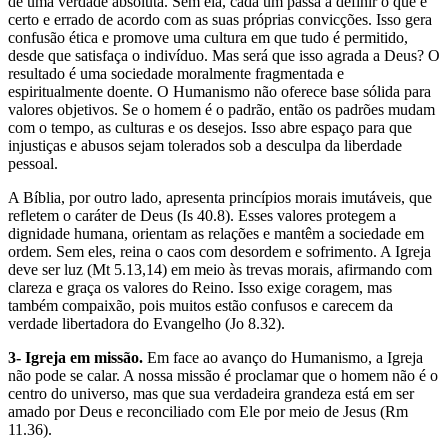
de uma verdade absoluta. Sem ela, cada um passa a definir o que é
certo e errado de acordo com as suas próprias convicções. Isso gera
confusão ética e promove uma cultura em que tudo é permitido,
desde que satisfaça o indivíduo. Mas será que isso agrada a Deus? O
resultado é uma sociedade moralmente fragmentada e
espiritualmente doente. O Humanismo não oferece base sólida para
valores objetivos. Se o homem é o padrão, então os padrões mudam
com o tempo, as culturas e os desejos. Isso abre espaço para que
injustiças e abusos sejam tolerados sob a desculpa da liberdade
pessoal.
A Bíblia, por outro lado, apresenta princípios morais imutáveis, que
refletem o caráter de Deus (Is 40.8). Esses valores protegem a
dignidade humana, orientam as relações e mantêm a sociedade em
ordem. Sem eles, reina o caos com desordem e sofrimento. A Igreja
deve ser luz (Mt 5.13,14) em meio às trevas morais, afirmando com
clareza e graça os valores do Reino. Isso exige coragem, mas
também compaixão, pois muitos estão confusos e carecem da
verdade libertadora do Evangelho (Jo 8.32).
3- Igreja em missão.
Em face ao avanço do Humanismo, a Igreja
não pode se calar. A nossa missão é proclamar que o homem não é o
centro do universo, mas que sua verdadeira grandeza está em ser
amado por Deus e reconciliado com Ele por meio de Jesus (Rm
11.36).