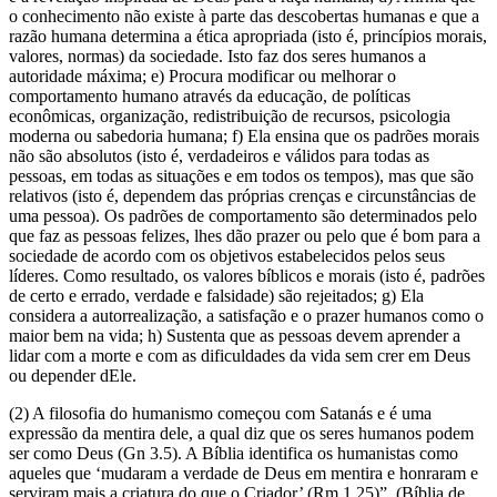
o conhecimento não existe à parte das descobertas humanas e que a
razão humana determina a ética apropriada (isto é, princípios morais,
valores, normas) da sociedade. Isto faz dos seres humanos a
autoridade máxima; e) Procura modificar ou melhorar o
comportamento humano através da educação, de políticas
econômicas, organização, redistribuição de recursos, psicologia
moderna ou sabedoria humana; f) Ela ensina que os padrões morais
não são absolutos (isto é, verdadeiros e válidos para todas as
pessoas, em todas as situações e em todos os tempos), mas que são
relativos (isto é, dependem das próprias crenças e circunstâncias de
uma pessoa). Os padrões de comportamento são determinados pelo
que faz as pessoas felizes, lhes dão prazer ou pelo que é bom para a
sociedade de acordo com os objetivos estabelecidos pelos seus
líderes. Como resultado, os valores bíblicos e morais (isto é, padrões
de certo e errado, verdade e falsidade) são rejeitados; g) Ela
considera a autorrealização, a satisfação e o prazer humanos como o
maior bem na vida; h) Sustenta que as pessoas devem aprender a
lidar com a morte e com as dificuldades da vida sem crer em Deus
ou depender dEle.
(2) A filosofia do humanismo começou com Satanás e é uma
expressão da mentira dele, a qual diz que os seres humanos podem
ser como Deus (Gn 3.5). A Bíblia identifica os humanistas como
aqueles que ‘mudaram a verdade de Deus em mentira e honraram e
serviram mais a criatura do que o Criador’ (Rm 1.25)”. (Bíblia de