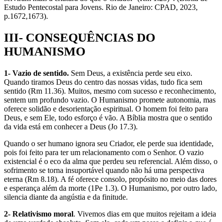
Estudo Pentecostal para Jovens. Rio de Janeiro: CPAD, 2023,
p.1672,1673).
III- CONSEQUÊNCIAS DO
HUMANISMO
1- Vazio de sentido.
Sem Deus, a existência perde seu eixo.
Quando tiramos Deus do centro das nossas vidas, tudo fica sem
sentido (Rm 11.36). Muitos, mesmo com sucesso e reconhecimento,
sentem um profundo vazio. O Humanismo promete autonomia, mas
oferece solidão e desorientação espiritual. O homem foi feito para
Deus, e sem Ele, todo esforço é vão. A Bíblia mostra que o sentido
da vida está em conhecer a Deus (Jo 17.3).
Quando o ser humano ignora seu Criador, ele perde sua identidade,
pois foi feito para ter um relacionamento com o Senhor. O vazio
existencial é o eco da alma que perdeu seu referencial. Além disso, o
sofrimento se torna insuportável quando não há uma perspectiva
eterna (Rm 8.18). A fé oferece consolo, propósito no meio das dores
e esperança além da morte (1Pe 1.3). O Humanismo, por outro lado,
silencia diante da angústia e da finitude.
2- Relativismo moral
. Vivemos dias em que muitos rejeitam a ideia