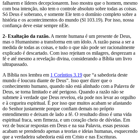
falharem e líderes decepcionarem. Isso mostra que o homem, mesmo
com boa intenção, não tem o controle absoluto sobre todas as coisas.
Só Deus é soberano, e somente Ele tem o domínio completo sobre a
história e os acontecimentos do mundo (Sl 103.19). Por isso, nossa
confiança deve estar sempre nEle.
2- Exaltação da razão.
A mente humana é um presente de Deus,
mas o Humanismo a transforma em um ídolo. A razão passa a ser a
medida de todas as coisas, e tudo o que não pode ser racionalmente
explicado é descartado. Com isso rejeitam os milagres, desprezam a
fé e até mesmo a revelação divina, considerando a Bíblia um livro
ultrapassado.
A Bíblia nos lembra em
1 Coríntios 3.19
que “a sabedoria deste
mundo é loucura diante de Deus”. Isso quer dizer que o
conhecimento humano, quando não está alinhado com a Palavra de
Deus, se torna limitado e até perigoso. Quando a razão não se
submete à verdade que Deus revelou, ela pode nos levar ao orgulho
e à cegueira espiritual. É por isso que muitos acabam se afastando
do Senhor justamente porque confiam demais no próprio
entendimento e deixam de lado a fé. O resultado disso é uma vida
espiritual fraca, sem firmeza, e um coração cheio de dúvidas. Em
vez de buscar respostas em Deus e na sua Palavra, essas pessoas
acabam se prendendo apenas a teorias e ideias humanas, esquecendo
que a verdadeira sabedoria está em Cristo e nas Escrituras.