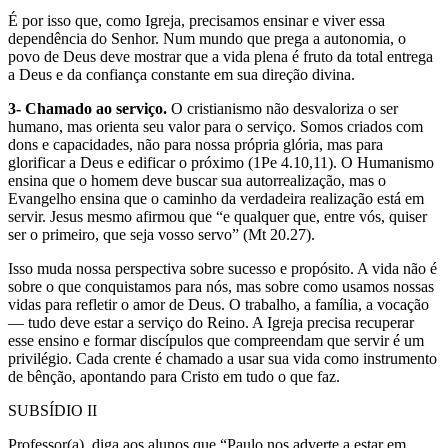
É por isso que, como Igreja, precisamos ensinar e viver essa
dependência do Senhor. Num mundo que prega a autonomia, o
povo de Deus deve mostrar que a vida plena é fruto da total entrega
a Deus e da confiança constante em sua direção divina.
3- Chamado ao serviço.
O cristianismo não desvaloriza o ser
humano, mas orienta seu valor para o serviço. Somos criados com
dons e capacidades, não para nossa própria glória, mas para
glorificar a Deus e edificar o próximo (1Pe 4.10,11). O Humanismo
ensina que o homem deve buscar sua autorrealização, mas o
Evangelho ensina que o caminho da verdadeira realização está em
servir. Jesus mesmo afirmou que “e qualquer que, entre vós, quiser
ser o primeiro, que seja vosso servo” (Mt 20.27).
Isso muda nossa perspectiva sobre sucesso e propósito. A vida não é
sobre o que conquistamos para nós, mas sobre como usamos nossas
vidas para refletir o amor de Deus. O trabalho, a família, a vocação
— tudo deve estar a serviço do Reino. A Igreja precisa recuperar
esse ensino e formar discípulos que compreendam que servir é um
privilégio. Cada crente é chamado a usar sua vida como instrumento
de bênção, apontando para Cristo em tudo o que faz.
SUBSÍDIO II
Professor(a), diga aos alunos que “Paulo nos adverte a estar em