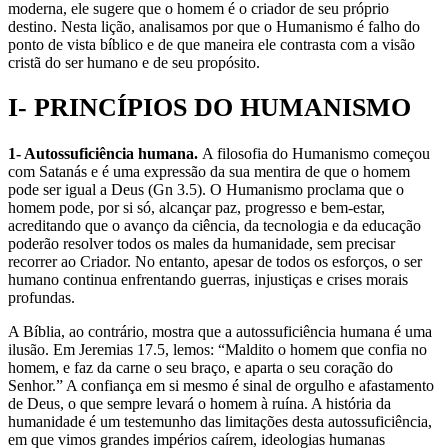
moderna, ele sugere que o homem é o criador de seu próprio
destino. Nesta lição, analisamos por que o Humanismo é falho do
ponto de vista bíblico e de que maneira ele contrasta com a visão
cristã do ser humano e de seu propósito.
I- PRINCÍPIOS DO HUMANISMO
1- Autossuficiência humana.
A filosofia do Humanismo começou
com Satanás e é uma expressão da sua mentira de que o homem
pode ser igual a Deus (Gn 3.5). O Humanismo proclama que o
homem pode, por si só, alcançar paz, progresso e bem-estar,
acreditando que o avanço da ciência, da tecnologia e da educação
poderão resolver todos os males da humanidade, sem precisar
recorrer ao Criador. No entanto, apesar de todos os esforços, o ser
humano continua enfrentando guerras, injustiças e crises morais
profundas.
A Bíblia, ao contrário, mostra que a autossuficiência humana é uma
ilusão. Em Jeremias 17.5, lemos: “Maldito o homem que confia no
homem, e faz da carne o seu braço, e aparta o seu coração do
Senhor.” A confiança em si mesmo é sinal de orgulho e afastamento
de Deus, o que sempre levará o homem à ruína. A história da
humanidade é um testemunho das limitações desta autossuficiência,
em que vimos grandes impérios caírem, ideologias humanas