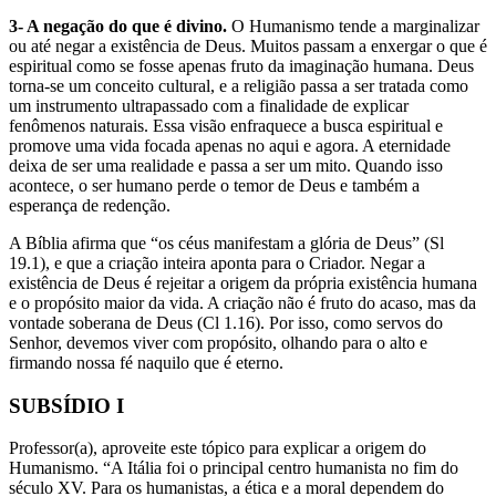
3- A negação do que é divino.
O Humanismo tende a marginalizar
ou até negar a existência de Deus. Muitos passam a enxergar o que é
espiritual como se fosse apenas fruto da imaginação humana. Deus
torna-se um conceito cultural, e a religião passa a ser tratada como
um instrumento ultrapassado com a finalidade de explicar
fenômenos naturais. Essa visão enfraquece a busca espiritual e
promove uma vida focada apenas no aqui e agora. A eternidade
deixa de ser uma realidade e passa a ser um mito. Quando isso
acontece, o ser humano perde o temor de Deus e também a
esperança de redenção.
A Bíblia afirma que “os céus manifestam a glória de Deus” (Sl
19.1), e que a criação inteira aponta para o Criador. Negar a
existência de Deus é rejeitar a origem da própria existência humana
e o propósito maior da vida. A criação não é fruto do acaso, mas da
vontade soberana de Deus (Cl 1.16). Por isso, como servos do
Senhor, devemos viver com propósito, olhando para o alto e
firmando nossa fé naquilo que é eterno.
SUBSÍDIO I
Professor(a), aproveite este tópico para explicar a origem do
Humanismo. “A Itália foi o principal centro humanista no fim do
século XV. Para os humanistas, a ética e a moral dependem do