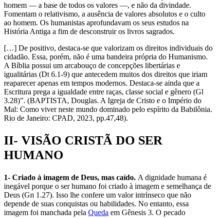
homem — a base de todos os valores —, e não da divindade.
Fomentam o relativismo, a ausência de valores absolutos e o culto
ao homem. Os humanistas aprofundavam os seus estudos na
História Antiga a fim de desconstruir os livros sagrados.
[…] De positivo, destaca-se que valorizam os direitos individuais do
cidadão. Essa, porém, não é uma bandeira própria do Humanismo.
A Bíblia possui um arcabouço de concepções libertárias e
igualitárias (Dt 6.1-9) que antecedem muitos dos direitos que iriam
reaparecer apenas em tempos modernos. Destaca-se ainda que a
Escritura prega a igualdade entre raças, classe social e gênero (Gl
3.28)”. (BAPTISTA, Douglas. A Igreja de Cristo e o Império do
Mal: Como viver neste mundo dominado pelo espírito da Babilônia.
Rio de Janeiro: CPAD, 2023, pp.47,48).
II- VISÃO CRISTÃ DO SER
HUMANO
1- Criado à imagem de Deus, mas caído.
A dignidade humana é
inegável porque o ser humano foi criado à imagem e semelhança de
Deus (Gn 1.27). Isso lhe confere um valor intrínseco que não
depende de suas conquistas ou habilidades. No entanto, essa
imagem foi manchada pela
Queda
em Gênesis 3. O pecado