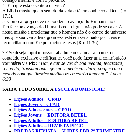
consigo mesmo e com o próximo.
4- Em que está o sentido da vida?
A Bíblia mostra que o sentido da vida está em conhecer a Deus (Jo
17.3).
5- Como a Igreja deve responder ao avanço do Humanismo?
Em face ao avanço do Humanismo, a Igreja não pode se calar. A
nossa missão é proclamar que o homem não é o centro do universo,
mas que sua verdadeira grandeza está em ser amado por Deus e
reconciliado com Ele por meio de Jesus (Rm 11.36).
? ? Se desejar apoiar nosso trabalho e nos ajudar a manter o
conteúdo exclusivo e edificante, você pode fazer uma contribuição
voluntária via
Pix:
“Dai, e dar-se-vos-á; boa medida, recalcada,
sacudida, transbordante, generosamente vos dará; porque com a
medida com que tiverdes medido vos medirão também.” Lucas
6:38
SAIBA TUDO SOBRE A
ESCOLA DOMINICAL
:
Lições Adultos – CPAD
Lições Jovens – CPAD
Lições Adolescentes – CPAD
Lições Jovens – EDITORA BETEL
Lições Adultos – EDITORA BETEL
Lições Adultos – REVISTA PECC
PDF DAS REVISTA + SLIDES EBD 2° TRIMESTRE