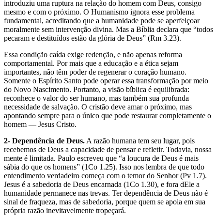
introduziu uma ruptura na relação do homem com Deus, consigo
mesmo e com o próximo. O Humanismo ignora esse problema
fundamental, acreditando que a humanidade pode se aperfeiçoar
moralmente sem intervenção divina. Mas a Bíblia declara que “todos
pecaram e destituídos estão da glória de Deus” (Rm 3.23).
Essa condição caída exige redenção, e não apenas reforma
comportamental. Por mais que a educação e a ética sejam
importantes, não têm poder de regenerar o coração humano.
Somente o Espírito Santo pode operar essa transformação por meio
do Novo Nascimento. Portanto, a visão bíblica é equilibrada:
reconhece o valor do ser humano, mas também sua profunda
necessidade de salvação. O cristão deve amar o próximo, mas
apontando sempre para o único que pode restaurar completamente o
homem — Jesus Cristo.
2- Dependência de Deus.
A razão humana tem seu lugar, pois
recebemos de Deus a capacidade de pensar e refletir. Todavia, nossa
mente é limitada. Paulo escreveu que “a loucura de Deus é mais
sábia do que os homens” (1Co 1.25). Isso nos lembra de que todo
entendimento verdadeiro começa com o temor do Senhor (Pv 1.7).
Jesus é a sabedoria de Deus encarnada (1Co 1.30), e fora dEle a
humanidade permanece nas trevas. Ter dependência de Deus não é
sinal de fraqueza, mas de sabedoria, porque quem se apoia em sua
própria razão inevitavelmente tropeçará.