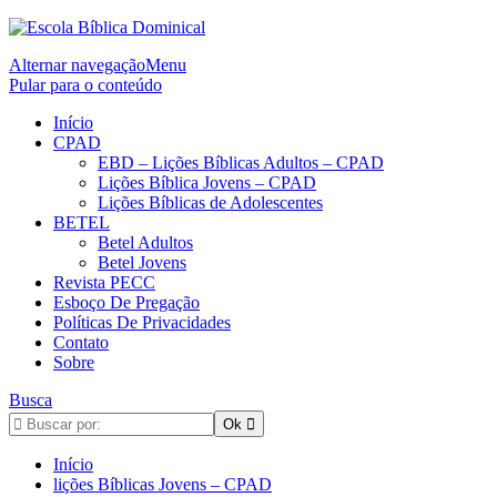
Alternar navegação
Menu
Pular para o conteúdo
Início
CPAD
EBD – Lições Bíblicas Adultos – CPAD
Lições Bíblica Jovens – CPAD
Lições Bíblicas de Adolescentes
BETEL
Betel Adultos
Betel Jovens
Revista PECC
Esboço De Pregação
Políticas De Privacidades
Contato
Sobre
Busca
Início
lições Bíblicas Jovens – CPAD