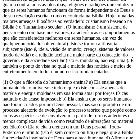
guarda contra todas as filosofias, religiões e tradições que enfatizam
que os seres humanos funcionam de forma independente de Deus e
de sua revelação escrita, como encontrada na Bíblia. Hoje, uma das
maiores ameaças filosóficas ao verdadeiro cristianismo baseado na
Bíblia é o ‘humanismo secular’. (O humanismo é um sistema de
pensamento com base nos valores, características e comportamentos
que são considerados melhores em seres humanos, em vez de
qualquer autoridade sobrenatural). Isto se tornou a filosofia
subjacente (isto é, ideia, visão de mundo, crença, sistema de valores,
modo de vida) e a religião aceita na maior parte da educação, do
governo, e da sociedade secular (isto é, mundana, não espiritual). É
também o ponto de vista no qual a maioria das notícias e meios de
entretenimento em todo o mundo estão fundamentados.
(1) O que a filosofia do humanismo ensina? a) Ela ensina que a
humanidade, o universo e tudo o que existe consiste apenas de
matéria e energia moldadas em sua forma atual por forças físicas
naturais e do acaso impessoal; b) Ela ensina que os seres humanos
não foram criados por um Deus pessoal, mas são o produto de um
processo aleatório da evolução (o processo teórico que propõe como
todas as espécies se desenvolveram a partir de formas anteriores e
menos complexas de vida como resultado de alterações no material
genético); c) Ela rejeita a crença em um Deus pessoal, Todo-
Poderoso e infinito (isto é, sem começo ou fim) e nega que a Bíblia
é a revelação inspirada de Deus para a raça humana; d) Afirma que