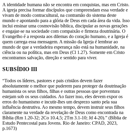
A identidade humana não se encontra em conquistas, mas em Cristo.
A igreja precisa formar discípulos que compreendam essa verdade e
vivam de modo contracultural, na contramão do sistema deste
mundo e apontando para a glória de Deus em cada área da vida. Isso
inclui ensinar uma cosmovisão bíblica, discipular as novas gerações
e engajar-se na sociedade com compaixão e firmeza doutrinária. O
Evangelho é a resposta aos dilemas do coração humano, e a Igreja é
quem carrega essa mensagem. A missão da Igreja é lembrar ao
mundo de que a verdadeira esperança não está na humanidade, na
ciência ou na política, mas em Deus (Cl 1.27). Somente em Cristo
encontramos salvação, direção e sentido para viver.
SUBSÍDIO III
“Todos os líderes, pastores e pais cristãos devem fazer
absolutamente o melhor que puderem para proteger da doutrinação
humanista os seus filhos, filhas e outras pessoas que porventura
estejam sob os seus cuidados. Ao fazer isso, eles devem expor os
erros do humanismo e incutir-lhes um desprezo santo pela sua
influência destrutiva. Ao mesmo tempo, devem instruir seus filhos
claramente na verdade da revelação de Deus como encontrada na
Bíblia (Rm 1.20-32; 2Co 10.4,5; 2Tm 3.1-10; Jd 4-20).” (Bíblia de
Estudo Pentecostal para Jovens. Rio de Janeiro: CPAD, 2023,
p.1673)