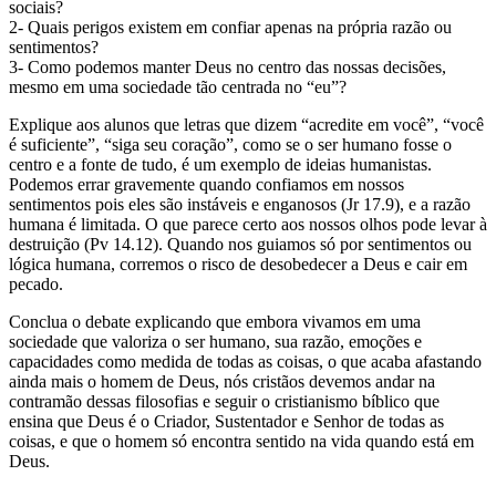
sociais?
2- Quais perigos existem em confiar apenas na própria razão ou
sentimentos?
3- Como podemos manter Deus no centro das nossas decisões,
mesmo em uma sociedade tão centrada no “eu”?
Explique aos alunos que letras que dizem “acredite em você”, “você
é suficiente”, “siga seu coração”, como se o ser humano fosse o
centro e a fonte de tudo, é um exemplo de ideias humanistas.
Podemos errar gravemente quando confiamos em nossos
sentimentos pois eles são instáveis e enganosos (Jr 17.9), e a razão
humana é limitada. O que parece certo aos nossos olhos pode levar à
destruição (Pv 14.12). Quando nos guiamos só por sentimentos ou
lógica humana, corremos o risco de desobedecer a Deus e cair em
pecado.
Conclua o debate explicando que embora vivamos em uma
sociedade que valoriza o ser humano, sua razão, emoções e
capacidades como medida de todas as coisas, o que acaba afastando
ainda mais o homem de Deus, nós cristãos devemos andar na
contramão dessas filosofias e seguir o cristianismo bíblico que
ensina que Deus é o Criador, Sustentador e Senhor de todas as
coisas, e que o homem só encontra sentido na vida quando está em
Deus.