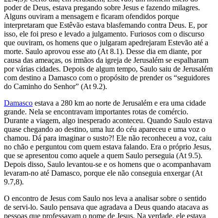
poder de Deus, estava pregando sobre Jesus e fazendo milagres.
Alguns ouviram a mensagem e ficaram ofendidos porque
interpretaram que Estêvão estava blasfemando contra Deus. E, por
isso, ele foi preso e levado a julgamento. Furiosos com o discurso
que ouviram, os homens que o julgaram apedrejaram Estevão até a
morte. Saulo aprovou esse ato (At 8.1). Desse dia em diante, por
causa das ameaças, os irmãos da igreja de Jerusalém se espalharam
por várias cidades. Depois de algum tempo, Saulo saiu de Jerusalém
com destino a Damasco com o propósito de prender os “seguidores
do Caminho do Senhor” (At 9.2).
Damasco
estava a 280 km ao norte de Jerusalém e era uma cidade
grande. Nela se encontravam importantes rotas de comércio.
Durante a viagem, algo inesperado aconteceu. Quando Saulo estava
quase chegando ao destino, uma luz do céu apareceu e uma voz o
chamou. Dá para imaginar o susto?! Ele não reconheceu a voz, caiu
no chão e perguntou com quem estava falando. Era o próprio Jesus,
que se apresentou como aquele a quem Saulo perseguia (At 9.5).
Depois disso, Saulo levantou-se e os homens que o acompanhavam
levaram-no até Damasco, porque ele não conseguia enxergar (At
9.7,8).
O encontro de Jesus com Saulo nos leva a analisar sobre o sentido
de servi-lo. Saulo pensava que agradava a Deus quando atacava as
pessoas que professavam o nome de Jesus. Na verdade, ele estava