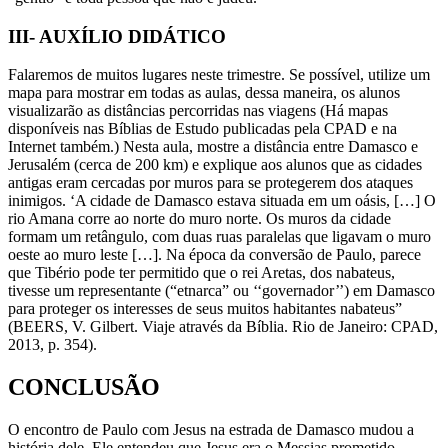
III- AUXÍLIO DIDÁTICO
Falaremos de muitos lugares neste trimestre. Se possível, utilize um
mapa para mostrar em todas as aulas, dessa maneira, os alunos
visualizarão as distâncias percorridas nas viagens (Há mapas
disponíveis nas Bíblias de Estudo publicadas pela CPAD e na
Internet também.) Nesta aula, mostre a distância entre Damasco e
Jerusalém (cerca de 200 km) e explique aos alunos que as cidades
antigas eram cercadas por muros para se protegerem dos ataques
inimigos. ‘A cidade de Damasco estava situada em um oásis, […] O
rio Amana corre ao norte do muro norte. Os muros da cidade
formam um retângulo, com duas ruas paralelas que ligavam o muro
oeste ao muro leste […]. Na época da conversão de Paulo, parece
que Tibério pode ter permitido que o rei Aretas, dos nabateus,
tivesse um representante (“etnarca” ou ‘‘governador’’) em Damasco
para proteger os interesses de seus muitos habitantes nabateus”
(BEERS, V. Gilbert. Viaje através da Bíblia. Rio de Janeiro: CPAD,
2013, p. 354).
CONCLUSÃO
O encontro de Paulo com Jesus na estrada de Damasco mudou a
história dele. Ele entendeu que Jesus era o Messias prometido,