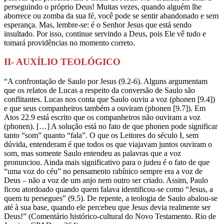
perseguindo o próprio Deus! Muitas vezes, quando alguém lhe
aborrece ou zomba da sua fé, você pode se sentir abandonado e sem
esperança. Mas, lembre-se: é o Senhor Jesus que está sendo
insultado. Por isso, continue servindo a Deus, pois Ele vê tudo e
tomará providências no momento correto.
II- AUXÍLIO TEOLÓGICO
“A confrontação de Saulo por Jesus (9.2-6). Alguns argumentam
que os relatos de Lucas a respeito da conversão de Saulo são
conflitantes. Lucas nos conta que Saulo ouviu a voz (phonen [9.4])
e que seus companheiros também a ouviram (phonen [9.7]). Em
Atos 22.9 está escrito que os companheiros não ouviram a voz
(phonen). […] A solução está no fato de que phonen pode significar
tanto “som” quanto “fala”. O que os Leitores do século I, sem
dúvida, entenderam é que todos os que viajavam juntos ouviram o
som, mas somente Saulo entendeu as palavras que a voz
pronunciou. Ainda mais significativo para o judeu é o fato de que
“uma voz do céu” no pensamento rabínico sempre era a voz de
Deus – não a voz de um anjo nem outro ser criado. Assim, Paulo
ficou atordoado quando quem falava identificou-se como “Jesus, a
quem tu persegues” (9.5). De repente, a teologia de Saulo abalou-se
até à sua base, quando ele percebeu que Jesus devia realmente ser
Deus!” (Comentário histórico-cultural do Novo Testamento. Rio de