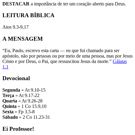
DESTACAR
a importância de ter um coração aberto para Deus.
LEITURA BÍBLICA
Atos 9.3-9,17
A MENSAGEM
“Eu, Paulo, escrevo esta carta — eu que fui chamado para ser
apóstolo, não por pessoas ou por meio de uma pessoa, mas por Jesus
Cristo e por Deus, o Pai, que ressuscitou Jesus da morte.”
Gálatas
1.1
Devocional
Segunda
» At 9.10-15
Terça
» At 9.17-22
Quarta
» At 9.26-28
Quinta
» 1 Co 15.9,10
Sexta
» Fp 3.5-8
Sábado
» 2 Co 11.23-31
Ei Professor!