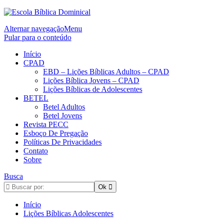
Alternar navegação
Menu
Pular para o conteúdo
Início
CPAD
EBD – Lições Bíblicas Adultos – CPAD
Lições Bíblica Jovens – CPAD
Lições Bíblicas de Adolescentes
BETEL
Betel Adultos
Betel Jovens
Revista PECC
Esboço De Pregação
Políticas De Privacidades
Contato
Sobre
Busca
Início
Lições Bíblicas Adolescentes