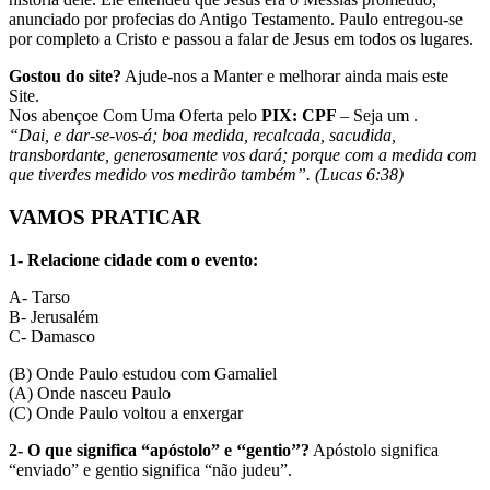
anunciado por profecias do Antigo Testamento. Paulo entregou-se
por completo a Cristo e passou a falar de Jesus em todos os lugares.
Gostou do site?
Ajude-nos a Manter e melhorar ainda mais este
Site.
Nos abençoe Com Uma Oferta pelo
PIX: CPF
– Seja um .
“Dai, e dar-se-vos-á; boa medida, recalcada, sacudida,
transbordante, generosamente vos dará; porque com a medida com
que tiverdes medido vos medirão também”. (Lucas 6:38)
VAMOS PRATICAR
1- Relacione cidade com o evento:
A- Tarso
B- Jerusalém
C- Damasco
(
B
) Onde Paulo estudou com Gamaliel
(
A
) Onde nasceu Paulo
(
C
) Onde Paulo voltou a enxergar
2- O que significa “apóstolo” e ‘‘gentio’’?
Apóstolo significa
“enviado” e gentio significa “não judeu”.