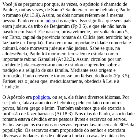
Você já se perguntou por que, às vezes, o apóstolo é chamado de
Paulo e, outras vezes, de Saulo? Saulo era o nome hebraico; Paulo,
o romano (At 13.9). Assim, os dois nomes referem-se à mesma
pessoa. Paulo era um
judeu
das nações. Isso significa que seus pais
eram judeus, da tribo de Benjamim (Fp 3.5), e que ele não havia
nascido em Israel. Ele nasceu, provavelmente, por volta do ano 5,
em Tarso, capital da província romana da Cilícia (seu território hoje
faz parte da Turquia). Tarso era uma importante cidade comercial e
cultural, onde moravam judeus e não judeus. Sabe-se que, na
adolescência, Paulo foi morar em Jerusalém e estudar com o
importante rabino Gamaliel (At 22.3). Assim, circulou por um
ambiente judaico-greco-romano e estudou e aprendeu sobre a
tradição e a religião de sua família. Mediante essa origem e
formação, Paulo cresceu e tornou-se um fariseu dedicado (Fp 3.5).
Fariseu era o judeu que, meticulosamente, obedecia à Lei e à
Tradição.
O Apóstolo era
poliglota
, ou seja, ele falava diversos idiomas. Por
ser judeu, falava aramaico e hebraico; pelo contato com outros
povos, falava grego e latim. Também sabemos que ele exercia a
profissão de fazer barracas (At 18.3). Nos dias de Paulo, a sociedade
romana estava dividida entre pessoas livres e escravos ou servos.
Estima-se que os escravos ou servos representavam cerca de 80% da
população. Os escravos eram propriedade do senhor e exerciam
diversas atividades, desde cultivar a horta da casa até cuidar dos