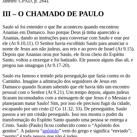
Janeiro: CPAD, p. 264).
III – O CHAMADO DE PAULO
Saulo só foi entender o que lhe aconteceu quando encontrou
Ananias em Damasco. Isso porque Deus já tinha aparecido a
Ananias, dando as instruções para conversar com Saulo e orar por
ele (At 9.10,11). O Senhor havia escolhido Saulo para anunciar o
nome de Jesus aos não judeus, aos reis e ao povo de Israel (At 9.15).
Depois que Ananias orou por Saulo, ele ficou cheio do Espírito
Santo, voltou a enxergar e foi batizado. Ele passou alguns dias ali, e
pregou nas sinagogas (At 9.17-20).
Saulo era famoso e temido pela perseguição que fazia contra os do
Caminho. Imagine a admiração dos seguidores de Jesus em
Damasco quando ficaram sabendo que ele havia tido um encontro
pessoal com o Senhor (At 9.21). Um tempo depois, alguns judeus
ficaram incomodados com a mensagem de que Jesus é o Messias e
planejaram matar Saulo! Sim, por isso ele precisou fugir da cidade,
escapando por um cesto (2 Co 11.32, 33). De perseguidor, Saulo
passou a ser um cristão perseguido. Isso nos mostra o poder da
transformação do Espírito Santo quando uma pessoa se entrega a
Cristo. Saulo (Paulo) ficou conhecido como o “Apóstolo dos
gentios”. A palavra “
apóstolo
” vem do grego e significa “enviado”;
“gentio” é toda pessoa que não é judeu.