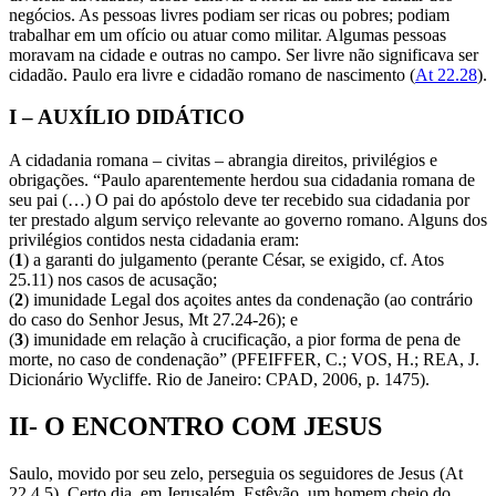
negócios. As pessoas livres podiam ser ricas ou pobres; podiam
trabalhar em um ofício ou atuar como militar. Algumas pessoas
moravam na cidade e outras no campo. Ser livre não significava ser
cidadão. Paulo era livre e cidadão romano de nascimento (
At 22.28
).
I – AUXÍLIO DIDÁTICO
A cidadania romana – civitas – abrangia direitos, privilégios e
obrigações. “Paulo aparentemente herdou sua cidadania romana de
seu pai (…) O pai do apóstolo deve ter recebido sua cidadania por
ter prestado algum serviço relevante ao governo romano. Alguns dos
privilégios contidos nesta cidadania eram:
(
1
) a garanti do julgamento (perante César, se exigido, cf. Atos
25.11) nos casos de acusação;
(
2
) imunidade Legal dos açoites antes da condenação (ao contrário
do caso do Senhor Jesus, Mt 27.24-26); e
(
3
) imunidade em relação à crucificação, a pior forma de pena de
morte, no caso de condenação” (PFEIFFER, C.; VOS, H.; REA, J.
Dicionário Wycliffe. Rio de Janeiro: CPAD, 2006, p. 1475).
II- O ENCONTRO COM JESUS
Saulo, movido por seu zelo, perseguia os seguidores de Jesus (At
22.4,5). Certo dia, em Jerusalém, Estêvão, um homem cheio do