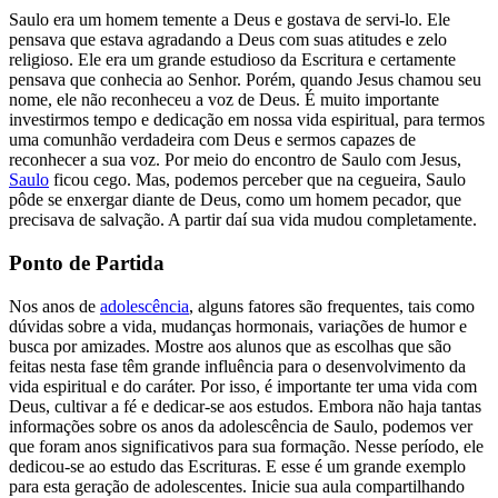
Saulo era um homem temente a Deus e gostava de servi-lo. Ele
pensava que estava agradando a Deus com suas atitudes e zelo
religioso. Ele era um grande estudioso da Escritura e certamente
pensava que conhecia ao Senhor. Porém, quando Jesus chamou seu
nome, ele não reconheceu a voz de Deus. É muito importante
investirmos tempo e dedicação em nossa vida espiritual, para termos
uma comunhão verdadeira com Deus e sermos capazes de
reconhecer a sua voz. Por meio do encontro de Saulo com Jesus,
Saulo
ficou cego. Mas, podemos perceber que na cegueira, Saulo
pôde se enxergar diante de Deus, como um homem pecador, que
precisava de salvação. A partir daí sua vida mudou completamente.
Ponto de Partida
Nos anos de
adolescência
, alguns fatores são frequentes, tais como
dúvidas sobre a vida, mudanças hormonais, variações de humor e
busca por amizades. Mostre aos alunos que as escolhas que são
feitas nesta fase têm grande influência para o desenvolvimento da
vida espiritual e do caráter. Por isso, é importante ter uma vida com
Deus, cultivar a fé e dedicar-se aos estudos. Embora não haja tantas
informações sobre os anos da adolescência de Saulo, podemos ver
que foram anos significativos para sua formação. Nesse período, ele
dedicou-se ao estudo das Escrituras. E esse é um grande exemplo
para esta geração de adolescentes. Inicie sua aula compartilhando