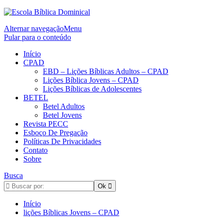
Alternar navegação
Menu
Pular para o conteúdo
Início
CPAD
EBD – Lições Bíblicas Adultos – CPAD
Lições Bíblica Jovens – CPAD
Lições Bíblicas de Adolescentes
BETEL
Betel Adultos
Betel Jovens
Revista PECC
Esboço De Pregação
Políticas De Privacidades
Contato
Sobre
Busca
Início
lições Bíblicas Jovens – CPAD