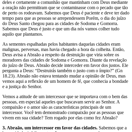
deles e certamente a comunhão que mantinham com Deus mediante
a oração não permitiram que se contaminasse com o pecado que tão
de perto os rodeavam. Sabemos que Deus é paciente e deve ter dado
tempo para que as pessoas se arrependessem Porém, o dia do juízo
do Deus Santo chegou para as cidades de Sodoma e Gomorra.
Sabemos que Deus é justo e que um dia nós vamos colher tudo
aquilo que plantamos.
As sementes espalhadas pelos habitantes daquelas cidades eram
malignas, perversas, mas havia chegado a hora da colheita. Então,
Deus avisa a Abraão a respeito da destruição que viria sobre os
moradores das cidades de Sodoma e Gomorra. Diante da revelação
do juízo de Deus. Abraão decide interceder em favor dos justos. Ele
pergunta a Deus: “Destruirás também o justo com o ímpio?” (Gn
18.23). Abraão não estava tentando mudar a opinião de Deus, mas
vemos aqui a reflexão de um homem de fé, que conhecia a bondade
e a justiça do Senhor.
Vemos a atitude de um intercessor que se importava com o bem das
pessoas, em especial aqueles que buscavam servir ao Senhor. A
compaixão e o amor são as características principais de um
intercessor. Você tem demonstrado compaixão por as pessoas que
vivem em sua cidade? Tem rogado por elas como fez Abraão?
3. Abraão, um intercessor em favor das cidades.
Sabemos que a