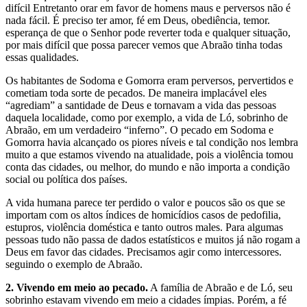
difícil Entretanto orar em favor de homens maus e perversos não é
nada fácil. É preciso ter amor, fé em Deus, obediência, temor.
esperança de que o Senhor pode reverter toda e qualquer situação,
por mais difícil que possa parecer vemos que Abraão tinha todas
essas qualidades.
Os habitantes de Sodoma e Gomorra eram perversos, pervertidos e
cometiam toda sorte de pecados. De maneira implacável eles
“agrediam” a santidade de Deus e tornavam a vida das pessoas
daquela localidade, como por exemplo, a vida de Ló, sobrinho de
Abraão, em um verdadeiro “inferno”. O pecado em Sodoma e
Gomorra havia alcançado os piores níveis e tal condição nos lembra
muito a que estamos vivendo na atualidade, pois a violência tomou
conta das cidades, ou melhor, do mundo e não importa a condição
social ou política dos países.
A vida humana parece ter perdido o valor e poucos são os que se
importam com os altos índices de homicídios casos de pedofilia,
estupros, violência doméstica e tanto outros males. Para algumas
pessoas tudo não passa de dados estatísticos e muitos já não rogam a
Deus em favor das cidades. Precisamos agir como intercessores.
seguindo o exemplo de Abraão.
2. Vivendo em meio ao pecado.
A família de Abraão e de Ló, seu
sobrinho estavam vivendo em meio a cidades ímpias. Porém, a fé