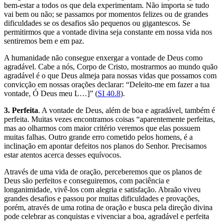
bem-estar a todos os que dela experimentam. Não importa se tudo
vai bem ou não; se passamos por momentos felizes ou de grandes
dificuldades se os desafios são pequenos ou gigantescos. Se
permitirmos que a vontade divina seja constante em nossa vida nos
sentiremos bem e em paz.
A humanidade não consegue enxergar a vontade de Deus como
agradável. Cabe a nós, Corpo de Cristo, mostrarmos ao mundo quão
agradável é o que Deus almeja para nossas vidas que possamos com
convicção em nossas orações declarar: “Deleito-me em fazer a tua
vontade, Ó Deus meu L…]” (
SI 40.8
).
3. Perfeita
. A vontade de Deus, além de boa e agradável, também é
perfeita. Muitas vezes encontramos coisas “aparentemente perfeitas,
mas ao olharmos com maior critério veremos que elas possuem
muitas falhas. Outro grande erro cometido pelos homens, é a
inclinação em apontar defeitos nos planos do Senhor. Precisamos
estar atentos acerca desses equívocos.
Através de uma vida de oração, perceberemos que os planos de
Deus são perfeitos e conseguiremos, com paciência e
longanimidade, vivê-los com alegria e satisfação. Abraão viveu
grandes desafios e passou por muitas dificuldades e provações,
porém, através de uma rotina de oração e busca pela direção divina
pode celebrar as conquistas e vivenciar a boa, agradável e perfeita