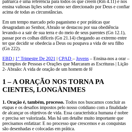
patriarca é uma referência para todos os que creem (Rm 4.11) e nos
ensina valiosas lições sobre como ser direcionado por Deus e confiar
acima de todas as circunstâncias.
Em um tempo marcado pelo paganismo e por práticas que
desagradam ao Senhor, Abraão se destacou por sua obediência
levando-o a sair de sua terra e do meio de seus parentes (Gn 12.1),
passar por es colhas difíceis (Gn 21.14) chegando ao extremo entre
ter que decidir se obedecia a Deus ou poupava a vida de seu filho
(Gn 222).
EBD
|
1° Trimestre De 2021
|
CPAD
–
Jovens
– Ensina-nos a orar –
Exemplos de Pessoas e Orações que Marcaram as Escrituras | Lição
2- Abraão: A vida de oração de um homem de fé
1 – A ORAÇÃO NOS TORNA PA
CIENTES, LONGÀNIMES
1. Oração é, também, processo.
Todos nos buscamos concluir as
etapas e os desafios impostos pelo nosso cotidiano com a finalidade
de alcançar os objetivos de vida. Essa característica humana é nobre
e precisa ser valorizada. Mas há um detalhe muito importante que
precisamos enfatizar: E no processo que crescemos e as conquistas
são desenhadas e colocadas em prática.