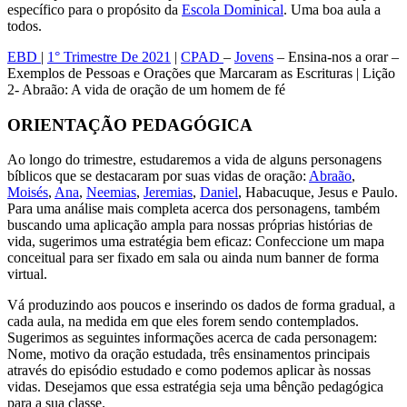
específico para o propósito da
Escola Dominical
. Uma boa aula a
todos.
EBD
|
1° Trimestre De 2021
|
CPAD
–
Jovens
– Ensina-nos a orar –
Exemplos de Pessoas e Orações que Marcaram as Escrituras | Lição
2- Abraão: A vida de oração de um homem de fé
ORIENTAÇÃO PEDAGÓGICA
Ao longo do trimestre, estudaremos a vida de alguns personagens
bíblicos que se destacaram por suas vidas de oração:
Abraão
,
Moisés
,
Ana
,
Neemias
,
Jeremias
,
Daniel
, Habacuque, Jesus e Paulo.
Para uma análise mais completa acerca dos personagens, também
buscando uma aplicação ampla para nossas próprias histórias de
vida, sugerimos uma estratégia bem eficaz: Confeccione um mapa
conceitual para ser fixado em sala ou ainda num banner de forma
virtual.
Vá produzindo aos poucos e inserindo os dados de forma gradual, a
cada aula, na medida em que eles forem sendo contemplados.
Sugerimos as seguintes informações acerca de cada personagem:
Nome, motivo da oração estudada, três ensinamentos principais
através do episódio estudado e como podemos aplicar às nossas
vidas. Desejamos que essa estratégia seja uma bênção pedagógica
para a sua classe.