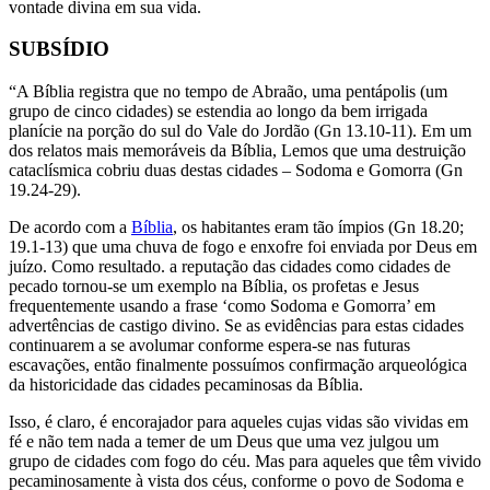
vontade divina em sua vida.
SUBSÍDIO
“A Bíblia registra que no tempo de Abraão, uma pentápolis (um
grupo de cinco cidades) se estendia ao longo da bem irrigada
planície na porção do sul do Vale do Jordão (Gn 13.10-11). Em um
dos relatos mais memoráveis da Bíblia, Lemos que uma destruição
cataclísmica cobriu duas destas cidades – Sodoma e Gomorra (Gn
19.24-29).
De acordo com a
Bíblia
, os habitantes eram tão ímpios (Gn 18.20;
19.1-13) que uma chuva de fogo e enxofre foi enviada por Deus em
juízo. Como resultado. a reputação das cidades como cidades de
pecado tornou-se um exemplo na Bíblia, os profetas e Jesus
frequentemente usando a frase ‘como Sodoma e Gomorra’ em
advertências de castigo divino. Se as evidências para estas cidades
continuarem a se avolumar conforme espera-se nas futuras
escavações, então finalmente possuímos confirmação arqueológica
da historicidade das cidades pecaminosas da Bíblia.
Isso, é claro, é encorajador para aqueles cujas vidas são vividas em
fé e não tem nada a temer de um Deus que uma vez julgou um
grupo de cidades com fogo do céu. Mas para aqueles que têm vivido
pecaminosamente à vista dos céus, conforme o povo de Sodoma e