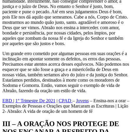
humanidade. infelizmente, não consegue compreender o amor, a
justiça e o juízo de Deus. No entanto o Senhor é justo, bom,
paciente e pune o pecado. Até em seus julgamentos Deus é bom,
pois Ele nos dá aquilo que semeamos. Cabe a nós, Corpo de Cristo.
mostrarmos ao mundo quão justo, santo. agradável e amoroso é o
Deus que ser vimos. Abraão nos ensina a interceder. com amor,
bondade e persistência, por nossas cidades, pelos ímpios, por
aqueles que zombam da nossa fé e da Igreja do Senhor e também
por aqueles que são justos e bons.
Um grande erro cometido por algumas pessoas em suas orações é a
inclinação em apontar somente os defeitos, os erros das pessoas.
Precisamos estar atentos acerca desses equívocos. Não podemos nos
esquecer que se não fosse a graça e a misericórdia de Deus em
nossas vidas, também seriamos alvo do juízo e da justiça do Senhor.
Estaríamos perdidos, destinados à morte como os moradores de
Sodoma e Gomorra. Então, vamos seguir o exemplo de vida de
Abraão, fazendo da oração um estilo de vida.
EBD
|
1° Trimestre De 2021
|
CPAD
–
Jovens
– Ensina-nos a orar –
Exemplos de Pessoas e Orações que Marcaram as Escrituras | Lição
2- Abraão: A vida de oração de um homem de fé
III – A ORAÇÃO NOS PROTEGE DE
NOS ENGANAR A RESPEITO DA