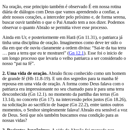
Na oração, esse principio também é observado É em nossa rotina
diária de diálogos com Deus que vamos aprendendo a confiar, a
abrir nossos corações, a interceder pelo próximo e, de forma serena,
buscar ouvir também o que o Pai Amado tem a nos dizer. Podemos
observar o quanto Abraão se permitia viver esse processo.
Ainda em Ur, e posteriormente em Harā (Gn 11.31), o patriarca já
tinha uma disciplina de oração. Imaginemos como deve ter sido o
dia em que ele ouviu claramente a ordem divina: “Sai-te da tua terra
… para a terra que eu te mostrarei” (
Gn 12.1
). Esse foi o inicio de
um longo processo que levaria o velho patriarca a ser considerado o
nosso “pai na fé”.
2. Uma vida de oração.
Abraão ficou conhecido como um homem
de grande fé (Hb 11.8-19). E um dos segredos para ta manha fé
repousa em uma vida de oração. A forma como Deus falava com o
patriarca era impressionante no seu chamado para ir para uma terra
desconhecida (Gn 12.1). no momento da partilha das terras (Gn
13.14), no concerto (Gn 17). na intercessão pelos justos (Gn 18.26),
na solicitação ao sacrifício de Isaque (Gn 22.2), entre tantos outros
momentos, o Senhor simplesmente falava! Abraão era sensível a voz
de Deus. Será que nós também buscamos essa condição para as
nossas vidas?