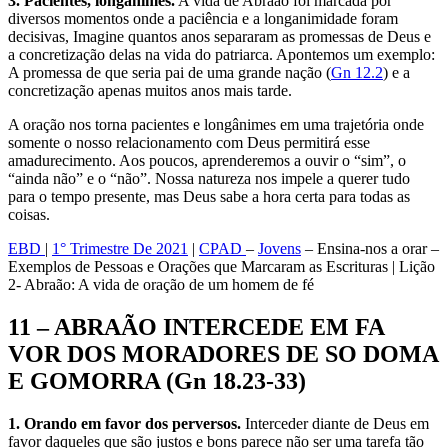
3. Pacientes, longânimes.
A vida de Abraão foi marcada por
diversos momentos onde a paciência e a longanimidade foram
decisivas, Imagine quantos anos separaram as promessas de Deus e
a concretização delas na vida do patriarca. Apontemos um exemplo:
A promessa de que seria pai de uma grande nação (
Gn 12.2
) e a
concretização apenas muitos anos mais tarde.
A oração nos torna pacientes e longânimes em uma trajetória onde
somente o nosso relacionamento com Deus permitirá esse
amadurecimento. Aos poucos, aprenderemos a ouvir o “sim”, o
“ainda não” e o “não”. Nossa natureza nos impele a querer tudo
para o tempo presente, mas Deus sabe a hora certa para todas as
coisas.
EBD
|
1° Trimestre De 2021
|
CPAD
–
Jovens
– Ensina-nos a orar –
Exemplos de Pessoas e Orações que Marcaram as Escrituras | Lição
2- Abraão: A vida de oração de um homem de fé
11 – ABRAÃO INTERCEDE EM FA
VOR DOS MORADORES DE SO DOMA
E GOMORRA (Gn 18.23-33)
1. Orando em favor dos perversos.
Interceder diante de Deus em
favor daqueles que são justos e bons parece não ser uma tarefa tão