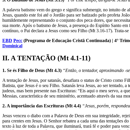
A palavra batismo vem do grego e significa submergir, no intuito de al
Jesus, quando este foi até o Jordão para ser batizado pelo profeta Joã
humildemente representando o conjunto dos peca dores, que necessit
sua morte. Após o batismo de Jesus, a presença do Espírito Santo em 
contínuo, o Pai declara a Jesus como seu Filho (Mt 3.16-17). Trata-se
EBD
Pecc
(Programa de Educação Cristã Continuada)
| 4° Tri
Dominical
II. A TENTAÇÃO (Mt 4.1-11)
1. Se és Filho de Deus (Mt 4.3)
“Então, o tentador, aproximando -se
A tentação de Jesus, por satanás, desafiara o status de Cristo como F
Batista, que Jesus é o seu Filho. Satanás leva Jesus, ao ser tentado, a
judeus, mas bem presente nas Escrituras: “Eis aqui o meu servo, a qu
Messias, característica de seu ministério, acentuado através da sua m
2. A importância das Escrituras (Mt 4.4)
“Jesus, porém, respondeu
Jesus venceu o diabo com a Palavra de Deus em sua integridade, rejei
para crentes em Jesus. O Senhor rebateu a cada uma das tentações do d
texto à luz de toda a Palavra, que iluminará, trará fé e poder para ve