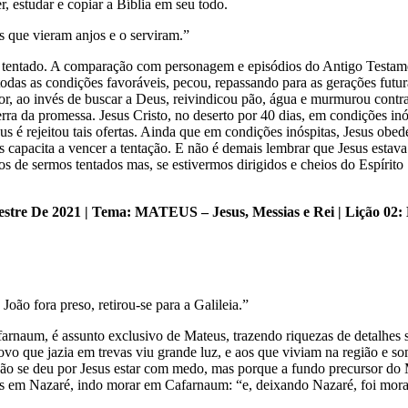
, estudar e copiar a Bíblia em seu todo.
s que vieram anjos e o serviram.”
o tentado. A comparação com personagem e episódios do Antigo Testamen
odas as condições favoráveis, pecou, repassando para as gerações futura
r, ao invés de buscar a Deus, reivindicou pão, água e murmurou contr
rra da promessa. Jesus Cristo, no deserto por 40 dias, em condições inós
us é rejeitou tais ofertas. Ainda que em condições inóspitas, Jesus obed
capacita a vencer a tentação. E não é demais lembrar que Jesus estava 
os de sermos tentados mas, se estivermos dirigidos e cheios do Espírito
mestre De 2021 | Tema: MATEUS – Jesus, Messias e Rei | Lição 02
oão fora preso, retirou-se para a Galileia.”
naum, é assunto exclusivo de Mateus, trazendo riquezas de detalhes so
ovo que jazia em trevas viu grande luz, e aos que viviam na região e s
 não se deu por Jesus estar com medo, mas porque a fundo precursor do
 pais em Nazaré, indo morar em Cafarnaum: “e, deixando Nazaré, foi mor