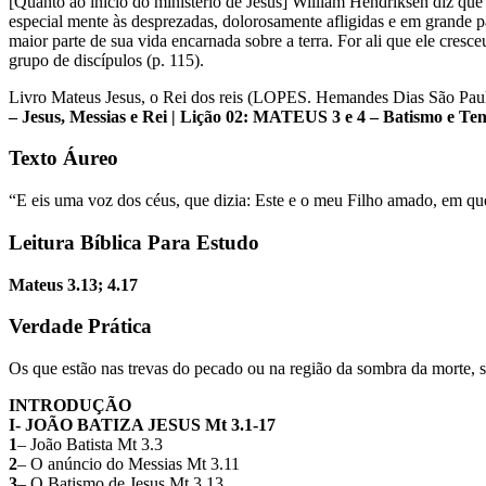
[Quanto ao inicio do ministério de Jesus] William Hendriksen diz que
especial mente às desprezadas, dolorosamente afligidas e em grande p
maior parte de sua vida encarnada sobre a terra. For ali que ele cresc
grupo de discípulos (p. 115).
Livro Mateus Jesus, o Rei dos reis (LOPES. Hemandes Dias São Pau
– Jesus, Messias e Rei | Lição 02: MATEUS 3 e 4 – Batismo e Ten
Texto Áureo
“E eis uma voz dos céus, que dizia: Este e o meu Filho amado, em
Leitura Bíblica Para Estudo
Mateus 3.13; 4.17
Verdade Prática
Os que estão nas trevas do pecado ou na região da sombra da morte, s
INTRODUÇÃO
I- JOÃO BATIZA JESUS Mt 3.1-17
1
– João Batista Mt 3.3
2
– O anúncio do Messias Mt 3.11
3
– O Batismo de Jesus Mt 3.13