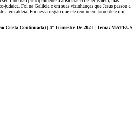
seu filho não principalmente à aristocracia de Jerusalém, mas
o-judaica. Foi na Galileia e em suas vizinhanças que Jesus passou a
ldeia em aldeia. Foi nessa região que ele reuniu em torno dele um
o Cristã Continuada)
| 4° Trimestre De 2021 | Tema: MATEUS