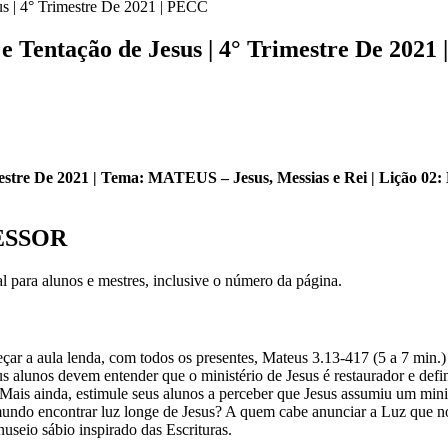
s | 4° Trimestre De 2021 | PECC
 Tentação de Jesus | 4° Trimestre De 2021
mestre De 2021 | Tema: MATEUS – Jesus, Messias e Rei | Lição 02
ESSOR
al para alunos e mestres, inclusive o número da página.
ar a aula lenda, com todos os presentes, Mateus 3.13-417 (5 a 7 min.)
eus alunos devem entender que o ministério de Jesus é restaurador e def
. Mais ainda, estimule seus alunos a perceber que Jesus assumiu um minis
mundo encontrar luz longe de Jesus? A quem cabe anunciar a Luz que no
nuseio sábio inspirado das Escrituras.