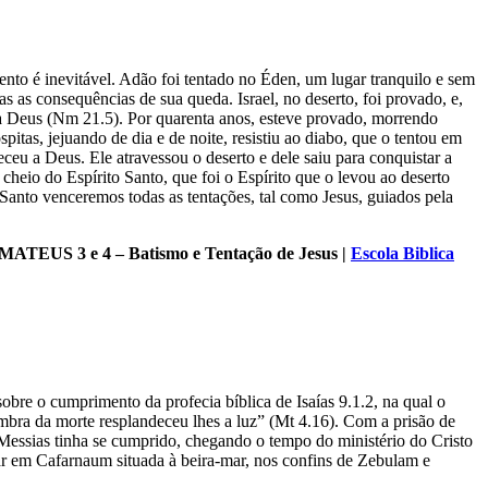
to é inevitável. Adão foi tentado no Éden, um lugar tranquilo e sem
s as consequências de sua queda. Israel, no deserto, foi provado, e,
a Deus (Nm 21.5). Por quarenta anos, esteve provado, morrendo
pitas, jejuando de dia e de noite, resistiu ao diabo, que o tentou em
eceu a Deus. Ele atravessou o deserto e dele saiu para conquistar a
cheio do Espírito Santo, que foi o Espírito que o levou ao deserto
 Santo venceremos todas as tentações, tal como Jesus, guiados pela
: MATEUS 3 e 4 – Batismo e Tentação de Jesus
|
Escola Biblica
bre o cumprimento da profecia bíblica de Isaías 9.1.2, na qual o
ombra da morte resplandeceu lhes a luz” (Mt 4.16). Com a prisão de
 Messias tinha se cumprido, chegando o tempo do ministério do Cristo
ar em Cafarnaum situada à beira-mar, nos confins de Zebulam e