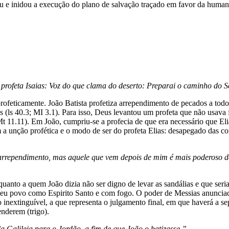
ceu e inidou a execução do plano de salvação traçado em favor da human
 profeta Isaias: Voz do que clama do deserto: Preparai o caminho do Se
 profeticamente. João Batista profetiza arrependimento de pecados a tod
les (ls 40.3; MI 3.1). Para isso, Deus levantou um profeta que não usava 
Mt 11.11). Em João, cumpriu-se a profecia de que era necessário que Eli
 unção profética e o modo de ser do profeta Elias: desapegado das coi
rrependimento, mas aquele que vem depois de mim é mais poderoso de q
anto a quem João dizia não ser digno de levar as sandálias e que seria
seu povo como Espirito Santo e com fogo. O poder de Messias anunciado
go inextinguível, a que representa o julgamento final, em que haverá a 
enderem (trigo).
a Galileia para o Jordão, a fim de que João o batizasse.”