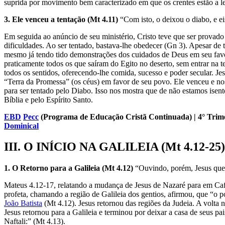
suprida por movimento bem caracterizado em que os crentes estão a ler
3. Ele venceu a tentação (Mt 4.11)
“Com isto, o deixou o diabo, e ei
Em seguida ao anúncio de seu ministério, Cristo teve que ser provad
dificuldades. Ao ser tentado, bastava-lhe obedecer (Gn 3). Apesar de t
mesmo já tendo tido demonstrações dos cuidados de Deus em seu favo
praticamente todos os que saíram do Egito no deserto, sem entrar na te
todos os sentidos, oferecendo-lhe comida, sucesso e poder secular. Jes
“Terra da Promessa” (os céus) em favor de seu povo. Ele venceu e nos 
para ser tentado pelo Diabo. Isso nos mostra que de não estamos isent
Bíblia e pelo Espírito Santo.
EBD
Pecc
(Programa de Educação Cristã Continuada)
| 4° Tri
Dominical
III. O INÍCIO NA GALILEIA
(Mt 4.12-25)
1. O Retorno para a Galileia (Mt 4.12)
“Ouvindo, porém, Jesus que J
Mateus 4.12-17, relatando a mudança de Jesus de Nazaré para em Cafar
profeta, chamando a região de Galileia dos gentios, afirmou, que “o p
João Batista
(Mt 4.12). Jesus retornou das regiões da Judeia. A volta
Jesus retornou para a Galileia e terminou por deixar a casa de seus
Naftali:” (Mt 4.13).