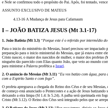
e Nele se confirmou todo o propósito do Pai. Após, foi tentado, ven
ASSUNTO EXCLUSIVO DE MATEUS
4.13-16
A Mudança de Jesus para Cafarnaum
I – JOÃO BATIZA JESUS (Mt 3.1-17)
1. João Batista (Mt 3.3)
“Porque este é o referido por intermédio do
Para o inicio do ministério do Messias, Israel precisou ser impactado
preparação para o inicio ministerial do Messias, que já estava entre e
Cristo nascer, o maior dos nascidos de mulher, o maior dos profetas (
ninguém tão parecido com Elias quanto João, que veio ao mundo com a
para ministrar a Palavra profética a
Israel
.
2. O anúncio do Messias (Mt 3.11)
“Eu vos batizo com água, para a
com a Espirito Santo e com fogo”.
O profeta apregoava a chegada do Reino dos Céus e de seu Messias, qu
de começo está anunciado o Pentecostes e a ação de Jesus batizando 
deixando a eira limpa (Sl 1.4: Is 5.24). A palha será queimada em fo
Cristo (Mt 3.12). O Reino dos Céus será integrado pelos que se arrep
3. O Batismo de Jesus (Mt 3.13)
“Por esse tempo, dirigiu-se Jesus d