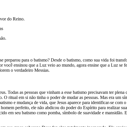
avor do Reino.
as
são.
 preparou para o batismo? Desde o batismo, como sua vida foi transfo
rior você ensinou que a Luz veio ao mundo, agora ensine que a Luz se 
dorem o verdadeiro Messias.
eus. Todas as pessoas que vinham a esse batismo precisavam ter plena 
to. O ritual em si não tinha o poder de mudar as pessoas. Mas era um 
batismo e mudança de vida, que Jesus aparece para identificar-se com
 homem perfeito, ele não abdicou do poder do Espírito para realizar s
descido em seu batismo como pomba, símbolo de suavidade e mansidão. E