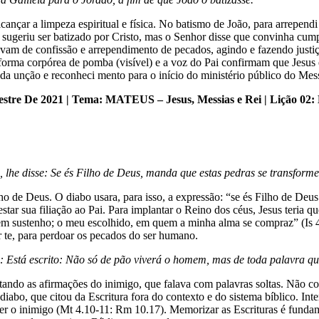
cançar a limpeza espiritual e física. No batismo de João, para arrepend
o sugeriu ser batizado por Cristo, mas o Senhor disse que convinha cump
avam de confissão e arrependimento de pecados, agindo e fazendo just
forma corpórea de pomba (visível) e a voz do Pai confirmam que Jesus é 
 da unção e reconheci mento para o início do ministério público do Mess
mestre De 2021 | Tema: MATEUS – Jesus, Messias e Rei | Lição 02
, lhe disse: Se és Filho de Deus, manda que estas pedras se transfor
ilho de Deus. O diabo usara, para isso, a expressão: “se és Filho de D
 testar sua filiação ao Pai. Para implantar o Reino dos céus, Jesus teria
em sustenho; o meu escolhido, em quem a minha alma se compraz” (Is 42
or te, para perdoar os pecados do ser humano.
: Está escrito: Não só de pão viverá o homem, mas de toda palavra q
tando as afirmações do inimigo, que falava com palavras soltas. Não co
iabo, que citou da Escritura fora do contexto e do sistema bíblico. Inte
ncer o inimigo (Mt 4.10-11: Rm 10.17). Memorizar as Escrituras é fundame