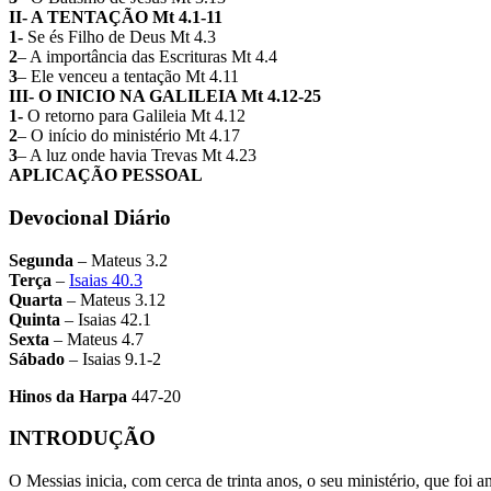
II- A TENTAÇÃO Mt 4.1-11
1-
Se és Filho de Deus Mt 4.3
2
– A importância das Escrituras Mt 4.4
3
– Ele venceu a tentação Mt 4.11
III- O INICIO NA GALILEIA Mt 4.12-25
1-
O retorno para Galileia Mt 4.12
2
– O início do ministério Mt 4.17
3
– A luz onde havia Trevas Mt 4.23
APLICAÇÃO PESSOAL
Devocional Diário
Segunda
– Mateus 3.2
Terça
–
Isaias 40.3
Quarta
– Mateus 3.12
Quinta
– Isaias 42.1
Sexta
– Mateus 4.7
Sábado
– Isaias 9.1-2
Hinos da Harpa
447-20
INTRODUÇÃO
O Messias inicia, com cerca de trinta anos, o seu ministério, que foi a