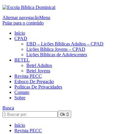
Alternar navegação
Menu
Pular para o conteúdo
Início
CPAD
EBD – Lições Bíblicas Adultos – CPAD
Lições Bíblica Jovens – CPAD
Lições Bíblicas de Adolescentes
BETEL
Betel Adultos
Betel Jovens
Revista PECC
Esboço De Pregação
Políticas De Privacidades
Contato
Sobre
Busca
Início
Revista PECC