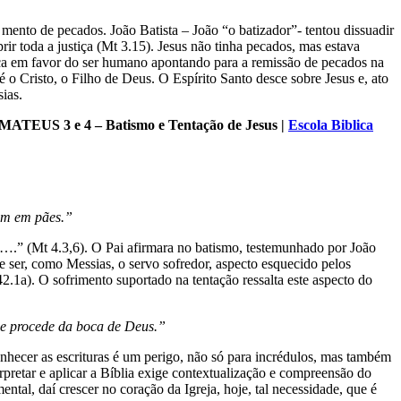
i mento de pecados. João Batista – João “o batizador”- tentou dissuadir
rir toda a justiça (Mt 3.15). Jesus não tinha pecados, mas estava
iça em favor do ser humano apontando para a remissão de pecados na
o Cristo, o Filho de Deus. O Espírito Santo desce sobre Jesus e, ato
ias.
: MATEUS 3 e 4 – Batismo e Tentação de Jesus
|
Escola Biblica
mem em pães.”
eus….” (Mt 4.3,6). O Pai afirmara no batismo, testemunhado por João
 que ser, como Messias, o servo sofredor, aspecto esquecido pelos
.1a). O sofrimento suportado na tentação ressalta este aspecto do
ue procede da boca de Deus.”
nhecer as escrituras é um perigo, não só para incrédulos, mas também
rpretar e aplicar a Bíblia exige contextualização e compreensão do
ntal, daí crescer no coração da Igreja, hoje, tal necessidade, que é