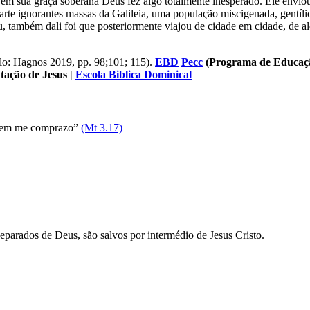
 em sua graça soberana Deus fez algo totalmente inesperado. Ele enviou 
arte ignorantes massas da Galileia, uma população miscigenada, gentílic
eu, também dali foi que posteriormente viajou de cidade em cidade, de a
lo: Hagnos 2019, pp. 98;101; 115).
EBD
Pecc
(Programa de Educaçã
tação de Jesus
|
Escola Biblica Dominical
 quem me comprazo”
(Mt 3.17)
eparados de Deus, são salvos por intermédio de Jesus Cristo.