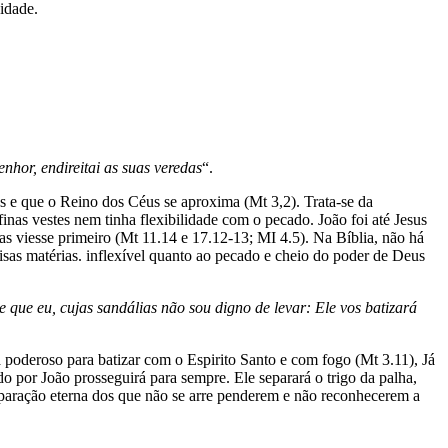
idade.
nhor, endireitai as suas veredas
“.
os e que o Reino dos Céus se aproxima (Mt 3,2). Trata-se da
finas vestes nem tinha flexibilidade com o pecado. João foi até Jesus
as viesse primeiro (Mt 11.14 e 17.12-13; MI 4.5). Na Bíblia, não há
sas matérias. inflexível quanto ao pecado e cheio do poder de Deus
ue eu, cujas sandálias não sou digno de levar: Ele vos batizará
 poderoso para batizar com o Espirito Santo e com fogo (Mt 3.11), Já
 por João prosseguirá para sempre. Ele separará o trigo da palha,
separação eterna dos que não se arre penderem e não reconhecerem a