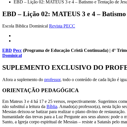
EBD – Lição 02: MATEUS 3 e 4 – Batismo e Tentação de Jesu
EBD – Lição 02: MATEUS 3 e 4 – Batismo e
Escola Biblica Dominical
Revista PECC
EBD
Pecc
(Programa de Educação Cristã Continuada)
| 4° Tri
Dominical
SUPLEMENTO EXCLUSIVO DO PROF
Afora a suplemento do
professor
, todo o conteúdo de cada lição é igu
ORIENTAÇÃO PEDAGÓGICA
Em Mateus 3 e 4 há 17 e 25 versos, respectivamente. Sugerimos começ
não substituí a leitura da
Bíblia
. Amado(a) professor(a), nesta lição s
Messias deixou-se batizar para realizar o plano divino de restauração
humanidade das trevas para a Luz Pergunte aos seus alunos: pode o 
Santo, a Igreja corpo espiritual de Messias – resiste a Satanás pelo ma