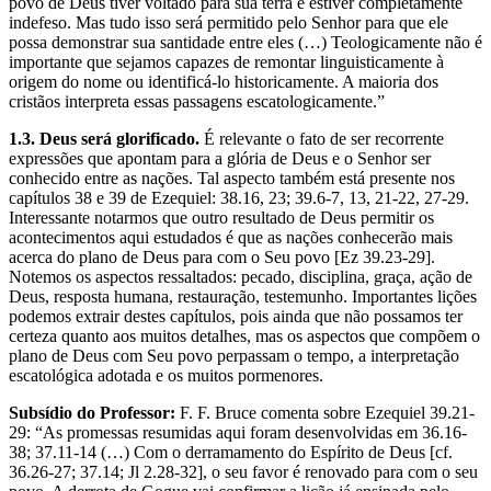
povo de Deus tiver voltado para sua terra e estiver completamente
indefeso. Mas tudo isso será permitido pelo Senhor para que ele
possa demonstrar sua santidade entre eles (…) Teologicamente não é
importante que sejamos capazes de remontar linguisticamente à
origem do nome ou identificá-lo historicamente. A maioria dos
cristãos interpreta essas passagens escatologicamente.”
1.3. Deus será glorificado.
É relevante o fato de ser recorrente
expressões que apontam para a glória de Deus e o Senhor ser
conhecido entre as nações. Tal aspecto também está presente nos
capítulos 38 e 39 de Ezequiel: 38.16, 23; 39.6-7, 13, 21-22, 27-29.
Interessante notarmos que outro resultado de Deus permitir os
acontecimentos aqui estudados é que as nações conhecerão mais
acerca do plano de Deus para com o Seu povo [Ez 39.23-29].
Notemos os aspectos ressaltados: pecado, disciplina, graça, ação de
Deus, resposta humana, restauração, testemunho. Importantes lições
podemos extrair destes capítulos, pois ainda que não possamos ter
certeza quanto aos muitos detalhes, mas os aspectos que compõem o
plano de Deus com Seu povo perpassam o tempo, a interpretação
escatológica adotada e os muitos pormenores.
Subsídio do Professor:
F. F. Bruce comenta sobre Ezequiel 39.21-
29: “As promessas resumidas aqui foram desenvolvidas em 36.16-
38; 37.11-14 (…) Com o derramamento do Espírito de Deus [cf.
36.26-27; 37.14; Jl 2.28-32], o seu favor é renovado para com o seu