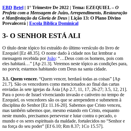
EBD
Betel
| 1° Trimestre De 2022 | Tema: EZEQUIEL –
O
Profeta com a Mensagem de Juízo, Arrependimento, Restauração
e Manifestação da Gloria de Deus
| Lição 13: O Plano Divino
Prevalecerá
|
Escola Biblica Dominical
3- O SENHOR ESTÁ ALI
O título deste tópico foi extraído do último versículo do livro de
Ezequiel [Ez 48.35]. O nome dado à cidade nos faz lembrar a
mensagem recebida por
João
: “…Deus com os homens, pois com
eles habitará…” [Ap 21.3]. Veremos neste tópico as condições para,
no porvir, estarmos habitando com Deus na santa cidade.
3.1. Quem vencer.
“Quem vencer, herdará todas as coisas” [Ap
21.7]. São os vencedores como mencionados ao final das cartas
enviadas às sete igrejas da Ásia [Ap 2.7, 11, 17, 26-27; 3.5, 12, 21].
Para o povo de Israel vivenciando invasão e cativeiro no tempo de
Ezequiel, os vencedores são os que se arrependem e submetem à
disciplina do Senhor [Ez 11.16-20]. Sabemos que Cristo venceu,
mas também sabemos que, mesmo estando em Cristo, enquanto
neste mundo, precisamos perseverar e lutar contra o pecado, o
mundo e os seres espirituais da maldade, fortalecidos no “Senhor e
na força do seu poder” [Ef 6.10; Rm 8.37; 1Co 15.57].