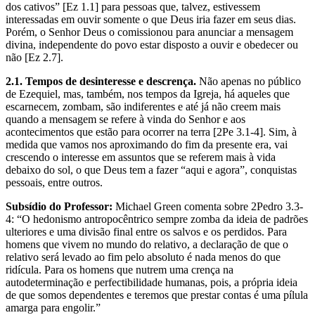
dos cativos” [Ez 1.1] para pessoas que, talvez, estivessem
interessadas em ouvir somente o que Deus iria fazer em seus dias.
Porém, o Senhor Deus o comissionou para anunciar a mensagem
divina, independente do povo estar disposto a ouvir e obedecer ou
não [Ez 2.7].
2.1. Tempos de desinteresse e descrença.
Não apenas no público
de Ezequiel, mas, também, nos tempos da Igreja, há aqueles que
escarnecem, zombam, são indiferentes e até já não creem mais
quando a mensagem se refere à vinda do Senhor e aos
acontecimentos que estão para ocorrer na terra [2Pe 3.1-4]. Sim, à
medida que vamos nos aproximando do fim da presente era, vai
crescendo o interesse em assuntos que se referem mais à vida
debaixo do sol, o que Deus tem a fazer “aqui e agora”, conquistas
pessoais, entre outros.
Subsídio do Professor:
Michael Green comenta sobre 2Pedro 3.3-
4: “O hedonismo antropocêntrico sempre zomba da ideia de padrões
ulteriores e uma divisão final entre os salvos e os perdidos. Para
homens que vivem no mundo do relativo, a declaração de que o
relativo será levado ao fim pelo absoluto é nada menos do que
ridícula. Para os homens que nutrem uma crença na
autodeterminação e perfectibilidade humanas, pois, a própria ideia
de que somos dependentes e teremos que prestar contas é uma pílula
amarga para engolir.”