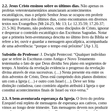
2.2. Jesus Cristo ensinou sobre os últimos dias.
Não apenas os
profetas veterotestamentários anunciaram acontecimentos
escatológicos, mas o próprio Senhor Jesus se ocupou em proferir
mensagens acerca dos últimos dias, como encontramos em diversos
textos nos Evangelhos [Mt 24-25; Mc 13; Lc 12.35-59; 17.20-37;
21.5-36]. Portanto, não podemos, como discípulos de Cristo, ignorar
e desprezar o conteúdo escatológico das Escrituras Sagradas. Notar
que a primeira bem-aventurança descrita no último livro da Bíblia se
refere a ler, ouvir e guardar a mensagem apocalíptica, acompanhada
de uma advertência: “porque o tempo está próximo” [Ap 1.3].
Subsídio do Professor
: J. Dwight Pentecost: “Qualquer indivíduo
que se refere às Escrituras como Antigo e Novo Testamento
testemunha o fato de que Deus dividiu Seu plano em segmentos de
tempo. A história da revelação evidencia o progresso da revelação
divina através de eras sucessivas. (…) Nesta presente era entre os
dois adventos de Cristo, Deus está cumprindo dois planos distintos:
um com a Igreja (…) e outro com Israel (…). Deve ser feita
distinção cuidadosa, caso contrário alguém atribuirá à Igreja o que
constitui acontecimentos finais de Israel ou vice-versa.”
2.3. A bem-aventurada esperança da Igreja.
O livro do profeta
Ezequiel está repleto de mensagens de esperança aos cativos, como
vimos ao longo deste trimestre. Tais mensagens devem nos produzir