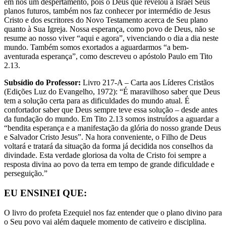
em nós um despertamento, pois o Deus que revelou a Israel Seus
planos futuros, também nos faz conhecer por intermédio de Jesus
Cristo e dos escritores do Novo Testamento acerca de Seu plano
quanto à Sua Igreja. Nossa esperança, como povo de Deus, não se
resume ao nosso viver “aqui e agora”, vivenciando o dia a dia neste
mundo. Também somos exortados a aguardarmos “a bem-
aventurada esperança”, como descreveu o apóstolo Paulo em Tito
2.13.
Subsídio do Professor:
Livro 217-A – Carta aos Líderes Cristãos
(Edições Luz do Evangelho, 1972): “É maravilhoso saber que Deus
tem a solução certa para as dificuldades do mundo atual. É
confortador saber que Deus sempre teve essa solução – desde antes
da fundação do mundo. Em Tito 2.13 somos instruídos a aguardar a
“bendita esperança e a manifestação da glória do nosso grande Deus
e Salvador Cristo Jesus”. Na hora conveniente, o Filho de Deus
voltará e tratará da situação da forma já decidida nos conselhos da
divindade. Esta verdade gloriosa da volta de Cristo foi sempre a
resposta divina ao povo da terra em tempo de grande dificuldade e
perseguição.”
EU ENSINEI QUE:
O livro do profeta Ezequiel nos faz entender que o plano divino para
o Seu povo vai além daquele momento de cativeiro e disciplina.