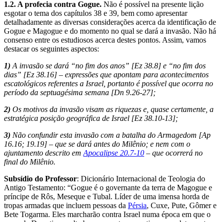
1.2. A profecia contra Gogue.
Não é possível na presente lição
esgotar o tema dos capítulos 38 e 39, bem como apresentar
detalhadamente as diversas considerações acerca da identificação de
Gogue e Magogue e do momento no qual se dará a invasão. Não há
consenso entre os estudiosos acerca destes pontos. Assim, vamos
destacar os seguintes aspectos:
1)
A invasão se dará “no fim dos anos” [Ez 38.8] e “no fim dos
dias” [Ez 38.16] – expressões que apontam para acontecimentos
escatológicos referentes a Israel, portanto é possível que ocorra no
período da septuagésima semana [Dn 9.26-27];
2)
Os motivos da invasão visam as riquezas e, quase certamente, a
estratégica posição geográfica de Israel [Ez 38.10-13];
3)
Não confundir esta invasão com a batalha do Armagedom [Ap
16.16; 19.19] – que se dará antes do Milênio; e nem com o
ajuntamento descrito em
Apocalipse 20.7-10
– que ocorrerá no
final do Milênio.
Subsídio do Professor
: Dicionário Internacional de Teologia do
Antigo Testamento: “Gogue é o governante da terra de Magogue e
príncipe de Rôs, Meseque e Tubal. Líder de uma imensa horda de
tropas armadas que incluem pessoas da
Pérsia
, Cuxe, Pute, Gômer e
Bete Togarma. Eles marcharão contra Israel numa época em que o