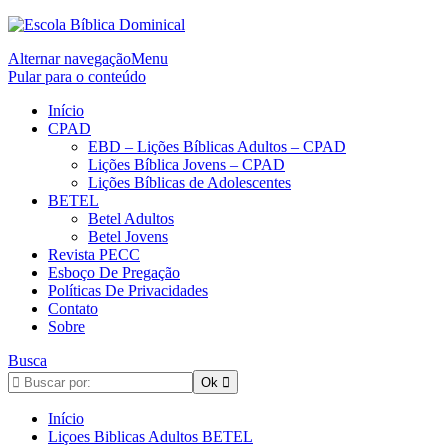
Alternar navegação
Menu
Pular para o conteúdo
Início
CPAD
EBD – Lições Bíblicas Adultos – CPAD
Lições Bíblica Jovens – CPAD
Lições Bíblicas de Adolescentes
BETEL
Betel Adultos
Betel Jovens
Revista PECC
Esboço De Pregação
Políticas De Privacidades
Contato
Sobre
Busca
Início
Liçoes Biblicas Adultos BETEL