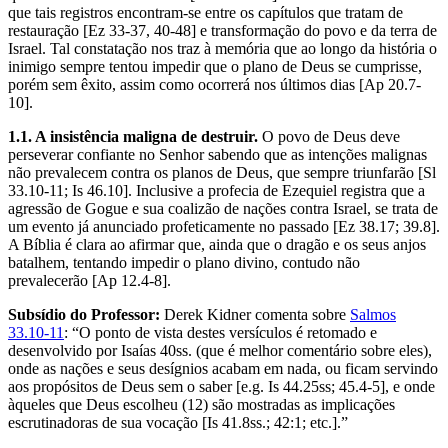
que tais registros encontram-se entre os capítulos que tratam de
restauração [Ez 33-37, 40-48] e transformação do povo e da terra de
Israel. Tal constatação nos traz à memória que ao longo da história o
inimigo sempre tentou impedir que o plano de Deus se cumprisse,
porém sem êxito, assim como ocorrerá nos últimos dias [Ap 20.7-
10].
1.1. A insistência maligna de destruir.
O povo de Deus deve
perseverar confiante no Senhor sabendo que as intenções malignas
não prevalecem contra os planos de Deus, que sempre triunfarão [Sl
33.10-11; Is 46.10]. Inclusive a profecia de Ezequiel registra que a
agressão de Gogue e sua coalizão de nações contra Israel, se trata de
um evento já anunciado profeticamente no passado [Ez 38.17; 39.8].
A Bíblia é clara ao afirmar que, ainda que o dragão e os seus anjos
batalhem, tentando impedir o plano divino, contudo não
prevalecerão [Ap 12.4-8].
Subsídio do Professor:
Derek Kidner comenta sobre
Salmos
33.10-11
: “O ponto de vista destes versículos é retomado e
desenvolvido por Isaías 40ss. (que é melhor comentário sobre eles),
onde as nações e seus desígnios acabam em nada, ou ficam servindo
aos propósitos de Deus sem o saber [e.g. Is 44.25ss; 45.4-5], e onde
àqueles que Deus escolheu (12) são mostradas as implicações
escrutinadoras de sua vocação [Is 41.8ss.; 42:1; etc.].”