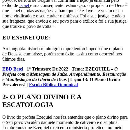
povo. A derrota de Gogue vai confirmar a lição já ensinada pelo
exílio de
Israel
e sua consequente restauração: o propósito de Deus é
que Israel e todas as nações saibam que ele é Javé – e vejam o seu
nome vindicado e o seu caráter manifesto. Foi a sua justiça, e não a
sua fraqueza, que enviou o seu povo para o exílio; e foi a sua justiça
que trouxe o povo de volta.”
EU ENSINEI QUE:
Ao longo da história o inimigo sempre tentou impedir que o plano
de Deus se cumprisse, porém sem êxito, assim como ocorrerá nos
últimos dias.
EBD
Betel
| 1° Trimestre De 2022 | Tema: EZEQUIEL –
O
Profeta com a Mensagem de Juízo, Arrependimento, Restauração
e Manifestação da Gloria de Deus
| Lição 13: O Plano Divino
Prevalecerá
|
Escola Biblica Dominical
2- O PLANO DIVINO E A
ESCATOLOGIA
O livro do profeta Ezequiel nos faz entender que o plano divino para
o Seu povo vai além daquele momento de cativeiro e disciplina.
Lembremos que Ezequiel exerceu o ministério profético “no meio