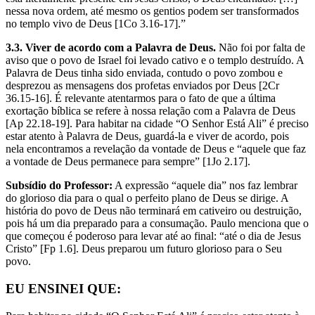
nessa nova ordem, até mesmo os gentios podem ser transformados
no templo vivo de Deus [1Co 3.16-17].”
3.3. Viver de acordo com a Palavra de Deus.
Não foi por falta de
aviso que o povo de Israel foi levado cativo e o templo destruído. A
Palavra de Deus tinha sido enviada, contudo o povo zombou e
desprezou as mensagens dos profetas enviados por Deus [2Cr
36.15-16]. É relevante atentarmos para o fato de que a última
exortação bíblica se refere à nossa relação com a Palavra de Deus
[Ap 22.18-19]. Para habitar na cidade “O Senhor Está Ali” é preciso
estar atento à Palavra de Deus, guardá-la e viver de acordo, pois
nela encontramos a revelação da vontade de Deus e “aquele que faz
a vontade de Deus permanece para sempre” [1Jo 2.17].
Subsídio do Professor:
A expressão “aquele dia” nos faz lembrar
do glorioso dia para o qual o perfeito plano de Deus se dirige. A
história do povo de Deus não terminará em cativeiro ou destruição,
pois há um dia preparado para a consumação. Paulo menciona que o
que começou é poderoso para levar até ao final: “até o dia de Jesus
Cristo” [Fp 1.6]. Deus preparou um futuro glorioso para o Seu
povo.
EU ENSINEI QUE: