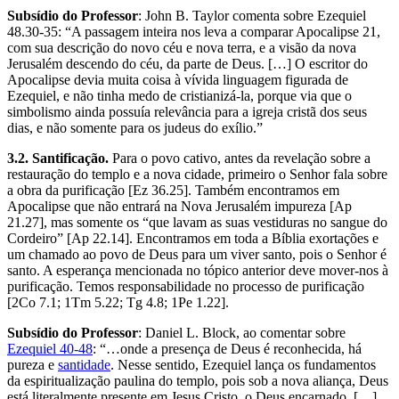
Subsídio do Professor
: John B. Taylor comenta sobre Ezequiel
48.30-35: “A passagem inteira nos leva a comparar Apocalipse 21,
com sua descrição do novo céu e nova terra, e a visão da nova
Jerusalém descendo do céu, da parte de Deus. […] O escritor do
Apocalipse devia muita coisa à vívida linguagem figurada de
Ezequiel, e não tinha medo de cristianizá-la, porque via que o
simbolismo ainda possuía relevância para a igreja cristã dos seus
dias, e não somente para os judeus do exílio.”
3.2. Santificação.
Para o povo cativo, antes da revelação sobre a
restauração do templo e a nova cidade, primeiro o Senhor fala sobre
a obra da purificação [Ez 36.25]. Também encontramos em
Apocalipse que não entrará na Nova Jerusalém impureza [Ap
21.27], mas somente os “que lavam as suas vestiduras no sangue do
Cordeiro” [Ap 22.14]. Encontramos em toda a Bíblia exortações e
um chamado ao povo de Deus para um viver santo, pois o Senhor é
santo. A esperança mencionada no tópico anterior deve mover-nos à
purificação. Temos responsabilidade no processo de purificação
[2Co 7.1; 1Tm 5.22; Tg 4.8; 1Pe 1.22].
Subsídio do Professor
: Daniel L. Block, ao comentar sobre
Ezequiel 40-48
: “…onde a presença de Deus é reconhecida, há
pureza e
santidade
. Nesse sentido, Ezequiel lança os fundamentos
da espiritualização paulina do templo, pois sob a nova aliança, Deus
está literalmente presente em Jesus Cristo, o Deus encarnado. […]