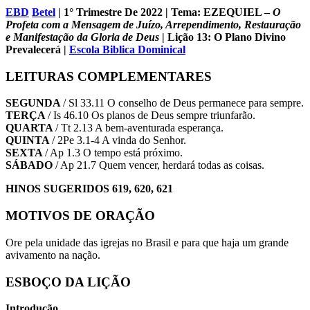
EBD
Betel
| 1° Trimestre De 2022 | Tema: EZEQUIEL –
O
Profeta com a Mensagem de Juízo, Arrependimento, Restauração
e Manifestação da Gloria de Deus
| Lição 13: O Plano Divino
Prevalecerá
|
Escola Biblica Dominical
LEITURAS COMPLEMENTARES
SEGUNDA
/ Sl 33.11 O conselho de Deus permanece para sempre.
TERÇA
/ Is 46.10 Os planos de Deus sempre triunfarão.
QUARTA
/ Tt 2.13 A bem-aventurada esperança.
QUINTA
/ 2Pe 3.1-4 A vinda do Senhor.
SEXTA
/ Ap 1.3 O tempo está próximo.
SÁBADO
/ Ap 21.7 Quem vencer, herdará todas as coisas.
HINOS SUGERIDOS 619, 620, 621
MOTIVOS DE ORAÇÃO
Ore pela unidade das igrejas no Brasil e para que haja um grande
avivamento na nação.
ESBOÇO DA LIÇÃO
Introdução