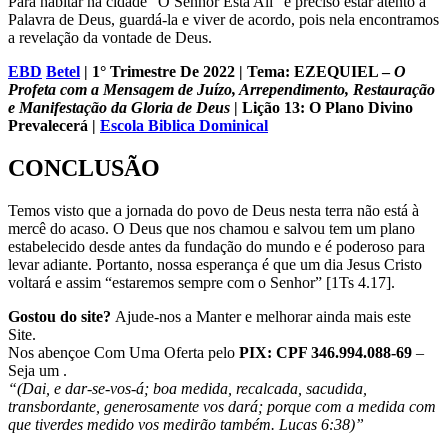
Para habitar na cidade “O Senhor Está Ali” é preciso estar atento à
Palavra de Deus, guardá-la e viver de acordo, pois nela encontramos
a revelação da vontade de Deus.
EBD
Betel
| 1° Trimestre De 2022 | Tema: EZEQUIEL –
O
Profeta com a Mensagem de Juízo, Arrependimento, Restauração
e Manifestação da Gloria de Deus
| Lição 13: O Plano Divino
Prevalecerá
|
Escola Biblica Dominical
CONCL
USÃO
Temos visto que a jornada do povo de Deus nesta terra não está à
mercê do acaso. O Deus que nos chamou e salvou tem um plano
estabelecido desde antes da fundação do mundo e é poderoso para
levar adiante. Portanto, nossa esperança é que um dia Jesus Cristo
voltará e assim “estaremos sempre com o Senhor” [1Ts 4.17].
Gostou do site?
Ajude-nos a Manter e melhorar ainda mais este
Site.
Nos abençoe Com Uma Oferta pelo
PIX: CPF 346.994.088-69
–
Seja um .
“(Dai, e dar-se-vos-á; boa medida, recalcada, sacudida,
transbordante, generosamente vos dará; porque com a medida com
que tiverdes medido vos medirão também. Lucas 6:38)”