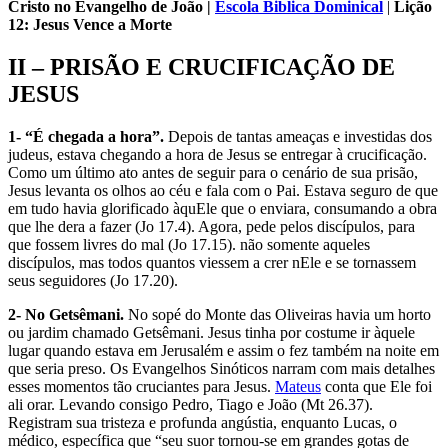
Cristo no Evangelho de João |
Escola Biblica Dominical
|
Lição
12
: Jesus Vence a Morte
II – PRISÃO E CRUCIFICAÇÃO DE
JESUS
1- “É chegada a hora”.
Depois de tantas ameaças e investidas dos
judeus, estava chegando a hora de Jesus se entregar à crucificação.
Como um último ato antes de seguir para o cenário de sua prisão,
Jesus levanta os olhos ao céu e fala com o Pai. Estava seguro de que
em tudo havia glorificado àquEle que o enviara, consumando a obra
que lhe dera a fazer (Jo 17.4). Agora, pede pelos discípulos, para
que fossem livres do mal (Jo 17.15). não somente aqueles
discípulos, mas todos quantos viessem a crer nEle e se tornassem
seus seguidores (Jo 17.20).
2- No Getsêmani.
No sopé do Monte das Oliveiras havia um horto
ou jardim chamado Getsêmani. Jesus tinha por costume ir àquele
lugar quando estava em Jerusalém e assim o fez também na noite em
que seria preso. Os Evangelhos Sinóticos narram com mais detalhes
esses momentos tão cruciantes para Jesus.
Mateus
conta que Ele foi
ali orar. Levando consigo Pedro, Tiago e João (Mt 26.37).
Registram sua tristeza e profunda angústia, enquanto Lucas, o
médico, específica que “seu suor tornou-se em grandes gotas de