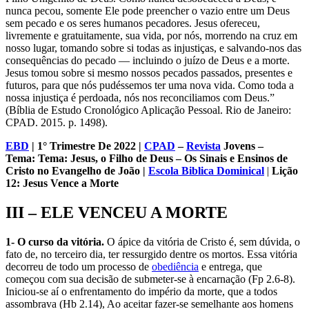
nunca pecou, somente Ele pode preencher o vazio entre um Deus
sem pecado e os seres humanos pecadores. Jesus ofereceu,
livremente e gratuitamente, sua vida, por nós, morrendo na cruz em
nosso lugar, tomando sobre si todas as injustiças, e salvando-nos das
consequências do pecado — incluindo o juízo de Deus e a morte.
Jesus tomou sobre si mesmo nossos pecados passados, presentes e
futuros, para que nós pudéssemos ter uma nova vida. Como toda a
nossa injustiça é perdoada, nós nos reconciliamos com Deus.”
(Bíblia de Estudo Cronológico Aplicação Pessoal. Rio de Janeiro:
CPAD. 2015. p. 1498).
EBD
| 1° Trimestre De 2022 |
CPAD
–
Revista
Jovens –
Tema: Tema: Jesus, o Filho de Deus – Os Sinais e Ensinos de
Cristo no Evangelho de João |
Escola Biblica Dominical
|
Lição
12
: Jesus Vence a Morte
III – ELE VENCEU A MORTE
1- O curso da vitória.
O ápice da vitória de Cristo é, sem dúvida, o
fato de, no terceiro dia, ter ressurgido dentre os mortos. Essa vitória
decorreu de todo um processo de
obediência
e entrega, que
começou com sua decisão de submeter-se à encarnação (Fp 2.6-8).
Iniciou-se aí o enfrentamento do império da morte, que a todos
assombrava (Hb 2.14), Ao aceitar fazer-se semelhante aos homens