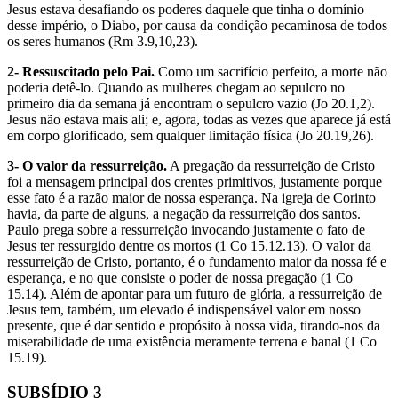
Jesus estava desafiando os poderes daquele que tinha o domínio
desse império, o Diabo, por causa da condição pecaminosa de todos
os seres humanos (Rm 3.9,10,23).
2- Ressuscitado pelo Pai.
Como um sacrifício perfeito, a morte não
poderia detê-lo. Quando as mulheres chegam ao sepulcro no
primeiro dia da semana já encontram o sepulcro vazio (Jo 20.1,2).
Jesus não estava mais ali; e, agora, todas as vezes que aparece já está
em corpo glorificado, sem qualquer limitação física (Jo 20.19,26).
3- O valor da ressurreição.
A pregação da ressurreição de Cristo
foi a mensagem principal dos crentes primitivos, justamente porque
esse fato é a razão maior de nossa esperança. Na igreja de Corinto
havia, da parte de alguns, a negação da ressurreição dos santos.
Paulo prega sobre a ressurreição invocando justamente o fato de
Jesus ter ressurgido dentre os mortos (1 Co 15.12.13). O valor da
ressurreição de Cristo, portanto, é o fundamento maior da nossa fé e
esperança, e no que consiste o poder de nossa pregação (1 Co
15.14). Além de apontar para um futuro de glória, a ressurreição de
Jesus tem, também, um elevado é indispensável valor em nosso
presente, que é dar sentido e propósito à nossa vida, tirando-nos da
miserabilidade de uma existência meramente terrena e banal (1 Co
15.19).
SUBSÍDIO 3