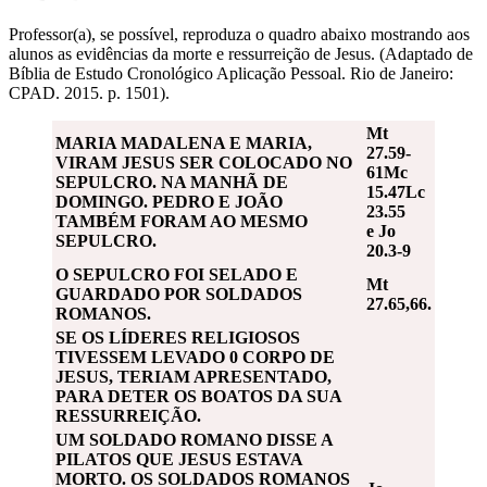
Professor(a), se possível, reproduza o quadro abaixo mostrando aos
alunos as evidências da morte e ressurreição de Jesus. (Adaptado de
Bíblia de Estudo Cronológico Aplicação Pessoal. Rio de Janeiro:
CPAD. 2015. p. 1501).
Mt
MARIA MADALENA E MARIA,
27.59-
VIRAM JESUS SER COLOCADO NO
61
Mc
SEPULCRO. NA MANHÃ DE
15.47
Lc
DOMINGO. PEDRO E JOÃO
23.55
TAMBÉM FORAM AO MESMO
e
Jo
SEPULCRO.
20.3-9
O SEPULCRO FOI SELADO E
Mt
GUARDADO POR SOLDADOS
27.65,66.
ROMANOS.
SE OS LÍDERES RELIGIOSOS
TIVESSEM LEVADO 0 CORPO DE
JESUS, TERIAM APRESENTADO,
PARA DETER OS BOATOS DA SUA
RESSURREIÇÃO.
UM SOLDADO ROMANO DISSE A
PILATOS QUE JESUS ESTAVA
MORTO. OS SOLDADOS ROMANOS