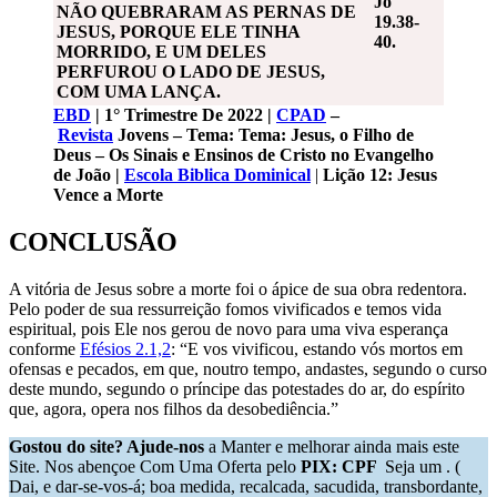
Jo
NÃO QUEBRARAM AS PERNAS DE
19.38-
JESUS, PORQUE ELE TINHA
40.
MORRIDO, E UM DELES
PERFUROU O LADO DE JESUS,
COM UMA LANÇA.
EBD
| 1° Trimestre De 2022 |
CPAD
–
Revista
Jovens – Tema: Tema: Jesus, o Filho de
Deus – Os Sinais e Ensinos de Cristo no Evangelho
de João |
Escola Biblica Dominical
|
Lição
12
: Jesus
Vence a Morte
CONCLUSÃO
A vitória de Jesus sobre a morte foi o ápice de sua obra redentora.
Pelo poder de sua ressurreição fomos vivificados e temos vida
espiritual, pois Ele nos gerou de novo para uma viva esperança
conforme
Efésios 2.1,2
: “E vos vivificou, estando vós mortos em
ofensas e pecados, em que, noutro tempo, andastes, segundo o curso
deste mundo, segundo o príncipe das potestades do ar, do espírito
que, agora, opera nos filhos da desobediência.”
Gostou do site? Ajude-nos
a Manter e melhorar ainda mais este
Site. Nos abençoe Com Uma Oferta pelo
PIX: CPF
Seja um . (
Dai, e dar-se-vos-á; boa medida, recalcada, sacudida, transbordante,