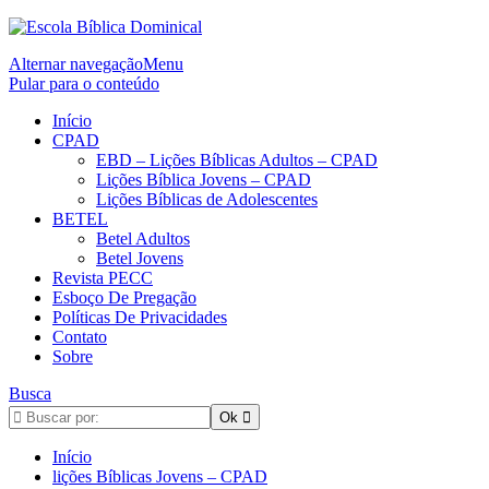
Alternar navegação
Menu
Pular para o conteúdo
Início
CPAD
EBD – Lições Bíblicas Adultos – CPAD
Lições Bíblica Jovens – CPAD
Lições Bíblicas de Adolescentes
BETEL
Betel Adultos
Betel Jovens
Revista PECC
Esboço De Pregação
Políticas De Privacidades
Contato
Sobre
Busca
Início
lições Bíblicas Jovens – CPAD