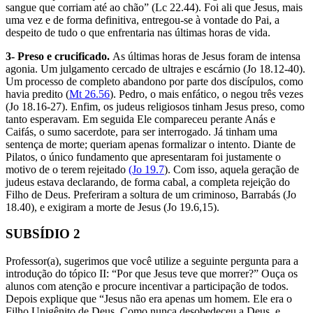
sangue que corriam até ao chão” (Lc 22.44). Foi ali que Jesus, mais
uma vez e de forma definitiva, entregou-se à vontade do Pai, a
despeito de tudo o que enfrentaria nas últimas horas de vida.
3- Preso e crucificado.
As últimas horas de Jesus foram de intensa
agonia. Um julgamento cercado de ultrajes e escárnio (Jo 18.12-40).
Um processo de completo abandono por parte dos discípulos, como
havia predito (
Mt 26.56
). Pedro, o mais enfático, o negou três vezes
(Jo 18.16-27). Enfim, os judeus religiosos tinham Jesus preso, como
tanto esperavam. Em seguida Ele compareceu perante Anás e
Caifás, o sumo sacerdote, para ser interrogado. Já tinham uma
sentença de morte; queriam apenas formalizar o intento. Diante de
Pilatos, o único fundamento que apresentaram foi justamente o
motivo de o terem rejeitado
(Jo 19.7
). Com isso, aquela geração de
judeus estava declarando, de forma cabal, a completa rejeição do
Filho de Deus. Preferiram a soltura de um criminoso, Barrabás (Jo
18.40), e exigiram a morte de Jesus (Jo 19.6,15).
SUBSÍDIO 2
Professor(a), sugerimos que você utilize a seguinte pergunta para a
introdução do tópico II: “Por que Jesus teve que morrer?” Ouça os
alunos com atenção e procure incentivar a participação de todos.
Depois explique que “Jesus não era apenas um homem. Ele era o
Filho Unigênito de Deus. Como nunca desobedeceu a Deus, e