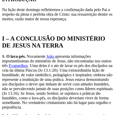
Na lição deste domingo refletiremos a confirmação dada pelo Pai a
respeito da plena e perfeita obra de Cristo: sua ressurreição dentre os
mortos, razão maior de nossa esperança.
I – A CONCLUSÃO DO MINISTÉRIO
DE JESUS NA TERRA
1- O lava-pés.
Novamente
João
apresenta informações
importantíssimas do ministério de Jesus, não encontradas nos outros
três
Evangelhos
. Uma delas é o ato de lavar os pés dos discípulos na
ceia da última Páscoa (Jo 13.1-20). Uma extraordinária lição de
humildade, de valor simbólico, pedagógico e inspirador, embora não
represente a instituição de uma prática. Jesus estava demonstrando
aos discípulos o dever que tinham de servir com atitudes humildes,
não se prevalecendo jamais de suas posições como líderes espirituais
(Jo 13.16). Se Jesus, sendo Senhor, se sujeitava a práticas tão
humildes, como o lava-pés, os discípulos deveriam viver de forma
semelhante. No verdadeiro cristianismo não há lugar para orgulho e
prepotência.