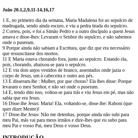
João 20.1,2,9,11-14,16,17
1 E, no primeiro dia da semana, Maria Madalena foi ao sepulcro de
madrugada, sendo ainda escuro, e viu a pedra tirada do sepulcro.
2 Correu, pois, e foi a Simão Pedro e a outro discípulo a quem Jesus
amava e disse-lhes: Levaram o Senhor do sepulcro, e não sabemos
onde o puseram.
9 Porque ainda não sabiam a Escritura, que diz que era necessário
que ressuscitasse dos mortos.
11 E Maria estava chorando fora, junto ao sepulcro. Estando ela,
pois, chorando, abaixou-se para o sepulcro.
12 E viu dois anjos vestidos de branco, assentados onde jazia o
corpo de Jesus, um à cabeceira e outro aos pés.
13 E disseram-lhe : Mulher, por que choras? Ela lhes disse: Porque
levaram o meu Senhor, e não sei onde o puseram.
14 E, tendo dito isso, voltou-se para trás e viu Jesus em pé, mas não
sabia que era Jesus.
16 Disse-lhe Jesus: Maria! Ela, voltando-se, disse-lhe: Raboni (que
quer dizer Mestre)!
17 Disse-lhe Jesus: Não me detenhas, porque ainda não subi para
meu Pai, más vai para meus irmãos e dize-lhes que eu subo para
meu Pai e vosso Pai, meu Deus e vosso Deus.
INTRODUÇÃO