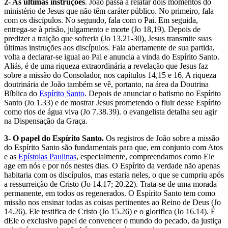
2- As últimas instruções
. João passa a relatar dois momentos do
ministério de Jesus que não têm caráter público. No primeiro, fala
com os discípulos. No segundo, fala com o Pai. Em seguida,
entrega-se à prisão, julgamento e morte (Jo 18,19). Depois de
predizer a traição que sofreria (Jo 13.21-30), Jesus transmite suas
últimas instruções aos discípulos. Fala abertamente de sua partida,
volta a declarar-se igual ao Pai e anuncia a vinda do Espírito Santo.
Aliás, é de uma riqueza extraordinária a revelação que Jesus faz
sobre a missão do Consolador, nos capítulos 14,15 e 16. A riqueza
doutrinária de João também se vê, portanto, na área da Doutrina
Bíblica do
Espírito Santo
. Depois de anunciar o batismo no Espírito
Santo (Jo 1.33) e de mostrar Jesus prometendo o fluir desse Espírito
como rios de água viva (Jo 7.38.39). o evangelista detalha seu agir
na Dispensação da Graça.
3- O papel do Espírito Santo.
Os registros de João sobre a missão
do Espírito Santo são fundamentais para que, em conjunto com Atos
e as
Epístolas Paulinas
, especialmente, compreendamos como Ele
age em nós e por nós nestes dias. O Espírito da verdade não apenas
habitaria com os discípulos, mas estaria neles, o que se cumpriu após
a ressurreição de Cristo (Jo 14.17; 20.22). Trata-se de uma morada
permanente, em todos os regenerados. O Espírito Santo tem como
missão nos ensinar todas as coisas pertinentes ao Reino de Deus (Jo
14.26). Ele testifica de Cristo (Jo 15.26) e o glorifica (Jo 16.14). É
dEle o exclusivo papel de convencer o mundo do pecado, da justiça