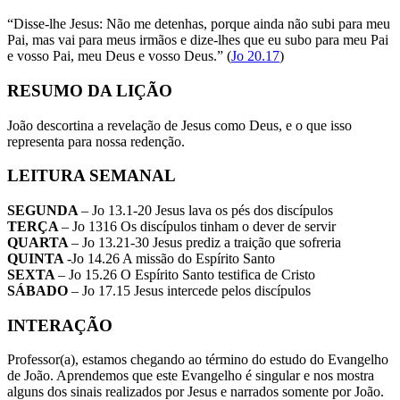
“Disse-lhe Jesus: Não me detenhas, porque ainda não subi para meu
Pai, mas vai para meus irmãos e dize-lhes que eu subo para meu Pai
e vosso Pai, meu Deus e vosso Deus.” (
Jo 20.17
)
RESUMO DA LIÇÃO
João descortina a revelação de Jesus como Deus, e o que isso
representa para nossa redenção.
LEITURA SEMANAL
SEGUNDA
– Jo 13.1-20 Jesus lava os pés dos discípulos
TERÇA
– Jo 1316 Os discípulos tinham o dever de servir
QUARTA
– Jo 13.21-30 Jesus prediz a traição que sofreria
QUINTA
-Jo 14.26 A missão do Espírito Santo
SEXTA
– Jo 15.26 O Espírito Santo testifica de Cristo
SÁBADO
– Jo 17.15 Jesus intercede pelos discípulos
INTERAÇÃO
Professor(a), estamos chegando ao término do estudo do Evangelho
de João. Aprendemos que este Evangelho é singular e nos mostra
alguns dos sinais realizados por Jesus e narrados somente por João.