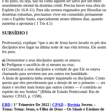
e do juízo, ou seja, não há como alguém ser salvo por um mero
assentimento mental da doutrina cristã. Precisa haver essa obra do
Espírito (Jo 16.8-11). Para não sermos enganados por filosofias ou
doutrinas estranhas, precisamos viver em comunhão permanente
com o Espírito Santo, especialmente nestes últimos dias, quando
aumenta a apostasia ( 1 Tm 4.1)
SUBSÍDIO l
Professor(a), explique “que o ato de Jesus haver lavado os pés dos
discípulos teve lugar na última noite de sua vida terrena. Ele assim
fez para;
a)
Demonstrar a seus discípulos quanto os amava;
b
) Prefigurar o sacrifício de si mesmo na cruz;
c)
Comunicar a seus discípulos a verdade de que Ele os estava
chamando para servirem uns aos outros em humildade.
A ânsia de grandeza tinha sempre inquietado os discípulos. Cristo
queria que eles percebessem que o desejo de ser o primeiro — ser
maior e receber mais honra que outros crentes — é contrário ao
espírito do seu Senhor.” (Bíblia de Estudo Pentecostal: Rio de
Janeiro: CPAD, p. 1598).
EBD
| 1° Trimestre De 2022 |
CPAD
–
Revista
Jovens –
Tema: Tema: Jesus, o Filho de Deus – Os Sinais e Ensinos de