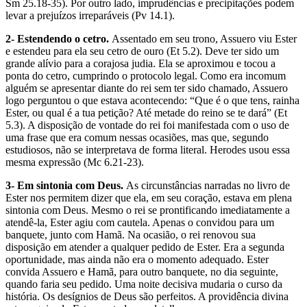
Sm 25.18-35). Por outro lado, imprudências e precipitações podem
levar a prejuízos irreparáveis (Pv 14.1).
2- Estendendo o cetro.
Assentado em seu trono, Assuero viu Ester
e estendeu para ela seu cetro de ouro (Et 5.2). Deve ter sido um
grande alívio para a corajosa judia. Ela se aproximou e tocou a
ponta do cetro, cumprindo o protocolo legal. Como era incomum
alguém se apresentar diante do rei sem ter sido chamado, Assuero
logo perguntou o que estava acontecendo: “Que é o que tens, rainha
Ester, ou qual é a tua petição? Até metade do reino se te dará” (Et
5.3). A disposição de vontade do rei foi manifestada com o uso de
uma frase que era comum nessas ocasiões, mas que, segundo
estudiosos, não se interpretava de forma literal. Herodes usou essa
mesma expressão (Mc 6.21-23).
3- Em sintonia com Deus.
As circunstâncias narradas no livro de
Ester nos permitem dizer que ela, em seu coração, estava em plena
sintonia com Deus. Mesmo o rei se prontificando imediatamente a
atendê-la, Ester agiu com cautela. Apenas o convidou para um
banquete, junto com Hamã. Na ocasião, o rei renovou sua
disposição em atender a qualquer pedido de Ester. Era a segunda
oportunidade, mas ainda não era o momento adequado. Ester
convida Assuero e Hamã, para outro banquete, no dia seguinte,
quando faria seu pedido. Uma noite decisiva mudaria o curso da
história. Os desígnios de Deus são perfeitos. A providência divina