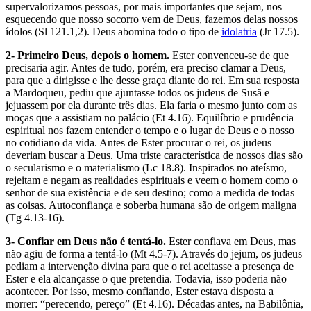
supervalorizamos pessoas, por mais importantes que sejam, nos
esquecendo que nosso socorro vem de Deus, fazemos delas nossos
ídolos (Sl 121.1,2). Deus abomina todo o tipo de
idolatria
(Jr 17.5).
2- Primeiro Deus, depois o homem.
Ester convenceu-se de que
precisaria agir. Antes de tudo, porém, era preciso clamar a Deus,
para que a dirigisse e lhe desse graça diante do rei. Em sua resposta
a Mardoqueu, pediu que ajuntasse todos os judeus de Susã e
jejuassem por ela durante três dias. Ela faria o mesmo junto com as
moças que a assistiam no palácio (Et 4.16). Equilíbrio e prudência
espiritual nos fazem entender o tempo e o lugar de Deus e o nosso
no cotidiano da vida. Antes de Ester procurar o rei, os judeus
deveriam buscar a Deus. Uma triste característica de nossos dias são
o secularismo e o materialismo (Lc 18.8). Inspirados no ateísmo,
rejeitam e negam as realidades espirituais e veem o homem como o
senhor de sua existência e de seu destino; como a medida de todas
as coisas. Autoconfiança e soberba humana são de origem maligna
(Tg 4.13-16).
3- Confiar em Deus não é tentá-lo.
Ester confiava em Deus, mas
não agiu de forma a tentá-lo (Mt 4.5-7). Através do jejum, os judeus
pediam a intervenção divina para que o rei aceitasse a presença de
Ester e ela alcançasse o que pretendia. Todavia, isso poderia não
acontecer. Por isso, mesmo confiando, Ester estava disposta a
morrer: “perecendo, pereço” (Et 4.16). Décadas antes, na Babilônia,