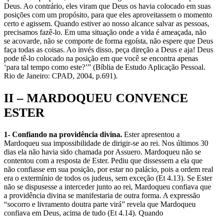
Deus. Ao contrário, eles viram que Deus os havia colocado em suas
posições com um propósito, para que eles aproveitassem o momento
certo e agissem. Quando estiver ao nosso alcance salvar as pessoas,
precisamos fazê-lo. Em uma situação onde a vida é ameaçada, não
se acovarde, não se comporte de forma egoísta, não espere que Deus
faça todas as coisas. Ao invés disso, peça direção a Deus e aja! Deus
pode tê-lo colocado na posição em que você se encontra apenas
‘para tal tempo como este?’” (Bíblia de Estudo Aplicação Pessoal.
Rio de Janeiro: CPAD, 2004, p.691).
II – MARDOQUEU CONVENCE
ESTER
1- Confiando na providência divina.
Ester apresentou a
Mardoqueu sua impossibilidade de dirigir-se ao rei. Nos últimos 30
dias ela não havia sido chamada por Assuero. Mardoqueu não se
contentou com a resposta de Ester. Pediu que dissessem a ela que
não confiasse em sua posição, por estar no palácio, pois a ordem real
era o extermínio de todos os judeus, sem exceção (Et 4.13). Se Ester
não se dispusesse a interceder junto ao rei, Mardoqueu confiava que
a providência divina se manifestaria de outra forma. A expressão
“socorro e livramento doutra parte virá” revela que Mardoqueu
confiava em Deus, acima de tudo (Et 4.14). Quando