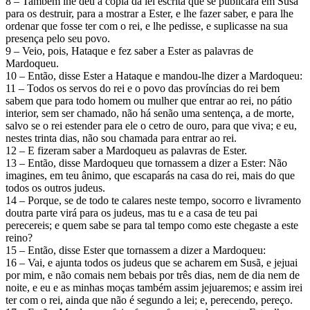
8 – Também lhe deu a cópia da lei escrita que se publicara em Susã
para os destruir, para a mostrar a Ester, e lhe fazer saber, e para lhe
ordenar que fosse ter com o rei, e lhe pedisse, e suplicasse na sua
presença pelo seu povo.
9 – Veio, pois, Hataque e fez saber a Ester as palavras de
Mardoqueu.
10 – Então, disse Ester a Hataque e mandou-lhe dizer a Mardoqueu:
11 – Todos os servos do rei e o povo das províncias do rei bem
sabem que para todo homem ou mulher que entrar ao rei, no pátio
interior, sem ser chamado, não há senão uma sentença, a de morte,
salvo se o rei estender para ele o cetro de ouro, para que viva; e eu,
nestes trinta dias, não sou chamada para entrar ao rei.
12 – E fizeram saber a Mardoqueu as palavras de Ester.
13 – Então, disse Mardoqueu que tornassem a dizer a Ester: Não
imagines, em teu ânimo, que escaparás na casa do rei, mais do que
todos os outros judeus.
14 – Porque, se de todo te calares neste tempo, socorro e livramento
doutra parte virá para os judeus, mas tu e a casa de teu pai
perecereis; e quem sabe se para tal tempo como este chegaste a este
reino?
15 – Então, disse Ester que tornassem a dizer a Mardoqueu:
16 – Vai, e ajunta todos os judeus que se acharem em Susã, e jejuai
por mim, e não comais nem bebais por três dias, nem de dia nem de
noite, e eu e as minhas moças também assim jejuaremos; e assim irei
ter com o rei, ainda que não é segundo a lei; e, perecendo, pereço.