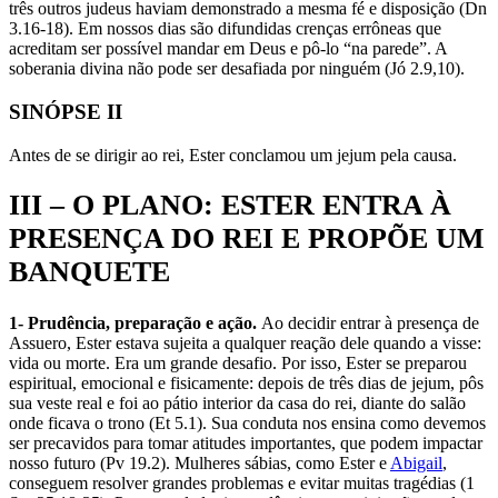
três outros judeus haviam demonstrado a mesma fé e disposição (Dn
3.16-18). Em nossos dias são difundidas crenças errôneas que
acreditam ser possível mandar em Deus e pô-lo “na parede”. A
soberania divina não pode ser desafiada por ninguém (Jó 2.9,10).
SINÓPSE II
Antes de se dirigir ao rei, Ester conclamou um jejum pela causa.
III – O PLANO: ESTER ENTRA À
PRESENÇA DO REI E PROPÕE UM
BANQUETE
1- Prudência, preparação e ação.
Ao decidir entrar à presença de
Assuero, Ester estava sujeita a qualquer reação dele quando a visse:
vida ou morte. Era um grande desafio. Por isso, Ester se preparou
espiritual, emocional e fisicamente: depois de três dias de jejum, pôs
sua veste real e foi ao pátio interior da casa do rei, diante do salão
onde ficava o trono (Et 5.1). Sua conduta nos ensina como devemos
ser precavidos para tomar atitudes importantes, que podem impactar
nosso futuro (Pv 19.2). Mulheres sábias, como Ester e
Abigail
,
conseguem resolver grandes problemas e evitar muitas tragédias (1