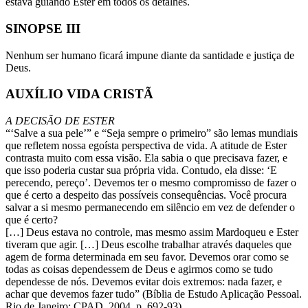
estava guiando Ester em todos os detalhes.
SINOPSE III
Nenhum ser humano ficará impune diante da santidade e justiça de
Deus.
AUXÍLIO VIDA CRISTÃ
A DECISÃO DE ESTER
“‘Salve a sua pele’” e “Seja sempre o primeiro” são lemas mundiais
que refletem nossa egoísta perspectiva de vida. A atitude de Ester
contrasta muito com essa visão. Ela sabia o que precisava fazer, e
que isso poderia custar sua própria vida. Contudo, ela disse: ‘E
perecendo, pereço’. Devemos ter o mesmo compromisso de fazer o
que é certo a despeito das possíveis consequências. Você procura
salvar a si mesmo permanecendo em silêncio em vez de defender o
que é certo?
[…] Deus estava no controle, mas mesmo assim Mardoqueu e Ester
tiveram que agir. […] Deus escolhe trabalhar através daqueles que
agem de forma determinada em seu favor. Devemos orar como se
todas as coisas dependessem de Deus e agirmos como se tudo
dependesse de nós. Devemos evitar dois extremos: nada fazer, e
achar que devemos fazer tudo” (Bíblia de Estudo Aplicação Pessoal.
Rio de Janeiro: CPAD, 2004, p. 692-93).