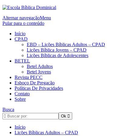
Alternar navegação
Menu
Pular para o conteúdo
Início
CPAD
EBD – Lições Bíblicas Adultos – CPAD
Lições Bíblica Jovens – CPAD
Lições Bíblicas de Adolescentes
BETEL
Betel Adultos
Betel Jovens
Revista PECC
Esboço De Pregação
Políticas De Privacidades
Contato
Sobre
Busca
Início
Lições Bíblicas Adultos – CPAD