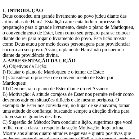
1- INTRODUÇÃO
Deus concedeu um grande livramento ao povo judeu diante das
artimanhas de Hamã. Esta lição apresenta todo o processo de
preparação para o grande livramento, desde o plano de Mardoqueu,
o convencimento de Ester, bem como seu preparo para se colocar
diante do rei para rogar o livramento do povo. Esta lição mostra
como Deus atuou por meio desses personagens para providenciar
socorro ao seu povo. Assim, o plano de Hamã não prosperaria
diante da providência divina.
2- APRESENTAÇÃO DA LIÇÃO
A) Objetivos da Lição:
I) Relatar o plano de Mardoqueu e o temor de Ester;
II) Considerar o processo de convencimento de Ester por
Mardoqueu;
III) Demonstrar o plano de Ester diante do rei Assuero.
B) Motivação: A atitude corajosa de Ester nos permite refletir como
devemos agir em situações difíceis e até mesmo perigosa. O
exemplo de Ester nos convida em, no lugar de se apavorar, tomar
uma atitude de confiança, buscando sempre a direção divina para
atravessar os grandes desafios.
C) Sugestão de Método: Para concluir a lição, sugerimos que você
reflita com a classe a respeito da seção Motivação, logo acima.
Mostre aos alunos quatro atitudes negativas e quatro positivas que
podemos tomar diante de um contexto difícil e, até mesmo, perigoso.