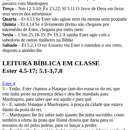
passava com Mardoqueu
Terça
– Nm 12.3-10; Êx 23.22; Sl 5.11 O favor de Deus em livrar
seus servos dos infortúnios
Quarta
– Et 4.13 Se Ester não agisse nem ela mesma seria poupada
Quinta
– Et 4.14 Se o livramento divino não chegasse por
intermédio de Ester, chegaria por outro meio
Sexta
– 1 Sm 25.18-35; Pv 19.2 A rainha Ester agiu com a
sabedoria de outras mulheres na Bíblia
Sábado
– Et 5.2,3 O rei Assuero viu Ester e estendeu o seu cetro,
disposto a atender-lhe
LEITURA BÍBLICA EM CLASSE
Ester 4.5-17; 5.1-3,7,8
Ester 4
5 – Então, Ester chamou a Hataque (um dos eunucos do rei, que
este tinha posto na presença dela) e deu-lhe mandado para
Mardoqueu, para saber que era aquilo e para quê.
6 – E, saindo Hataque a Mardoqueu, à praça da cidade que estava
diante da porta do rei,
7 – Mardoqueu lhe fez saber tudo quanto lhe tinha sucedido, como
também a oferta da prata que Hamã dissera que daria para os
tesouros do rei pelos judeus, para os lançar a perder.