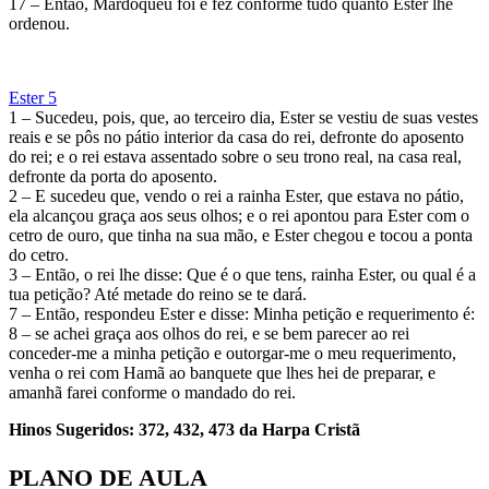
17 – Então, Mardoqueu foi e fez conforme tudo quanto Ester lhe
ordenou.
Ester 5
1 – Sucedeu, pois, que, ao terceiro dia, Ester se vestiu de suas vestes
reais e se pôs no pátio interior da casa do rei, defronte do aposento
do rei; e o rei estava assentado sobre o seu trono real, na casa real,
defronte da porta do aposento.
2 – E sucedeu que, vendo o rei a rainha Ester, que estava no pátio,
ela alcançou graça aos seus olhos; e o rei apontou para Ester com o
cetro de ouro, que tinha na sua mão, e Ester chegou e tocou a ponta
do cetro.
3 – Então, o rei lhe disse: Que é o que tens, rainha Ester, ou qual é a
tua petição? Até metade do reino se te dará.
7 – Então, respondeu Ester e disse: Minha petição e requerimento é:
8 – se achei graça aos olhos do rei, e se bem parecer ao rei
conceder-me a minha petição e outorgar-me o meu requerimento,
venha o rei com Hamã ao banquete que lhes hei de preparar, e
amanhã farei conforme o mandado do rei.
Hinos Sugeridos: 372, 432, 473 da Harpa Cristã
PLANO DE AULA