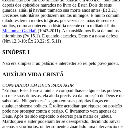
depois dos episódios narrados no livro de Ester. Dois de seus
guardas, aliás, já haviam tramado sua morte anos antes (Et 3.21).
Decisões autoritárias produzem muitos inimigos. É muito comum
ditadores terem mortes trágicas, por vezes nas mãos de seus ex-
súditos, como aconteceu na história recente com o ditador líbio
Muammar Gaddafi
(1942-2011). A mansidão nos livra de muitos
infortúnios (Pv 15.1). E quando atacados, Deus é a nossa defesa
(Nm 12.3-10; Êx 23.22; Sl 5.11)
SINÓPSE I
Não era simples ir ao palácio e interceder ao rei pelo povo judeu.
AUXÍLIO VIDA CRISTÃ
CONFIANDO EM DEUS PARA AGIR
“Embora Ester fosse a rainha e compartilhasse alguns dos poderes
do rei e suas riquezas, ela ainda precisava da proteção de Deus e de
sabedoria. Ninguém está seguro em suas próprias forças em
qualquer sistema político. É tolice acreditar que riqueza ou posição
pode nos proteger contra o perigo. O livramento vem apenas de
Deus. Após ter sido expedido o decreto para matar os judeus,
Mardoqueu e Ester poderiam ter se desesperado, decidindo salvar
apenas a si próprios, ou ter somente aguardado uma intervenção de