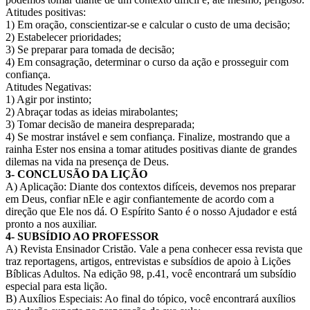
Atitudes positivas:
1) Em oração, conscientizar-se e calcular o custo de uma decisão;
2) Estabelecer prioridades;
3) Se preparar para tomada de decisão;
4) Em consagração, determinar o curso da ação e prosseguir com
confiança.
Atitudes Negativas:
1) Agir por instinto;
2) Abraçar todas as ideias mirabolantes;
3) Tomar decisão de maneira despreparada;
4) Se mostrar instável e sem confiança. Finalize, mostrando que a
rainha Ester nos ensina a tomar atitudes positivas diante de grandes
dilemas na vida na presença de Deus.
3- CONCLUSÃO DA LIÇÃO
A) Aplicação: Diante dos contextos difíceis, devemos nos preparar
em Deus, confiar nEle e agir confiantemente de acordo com a
direção que Ele nos dá. O Espírito Santo é o nosso Ajudador e está
pronto a nos auxiliar.
4- SUBSÍDIO AO PROFESSOR
A) Revista Ensinador Cristão. Vale a pena conhecer essa revista que
traz reportagens, artigos, entrevistas e subsídios de apoio à Lições
Bíblicas Adultos. Na edição 98, p.41, você encontrará um subsídio
especial para esta lição.
B) Auxílios Especiais: Ao final do tópico, você encontrará auxílios