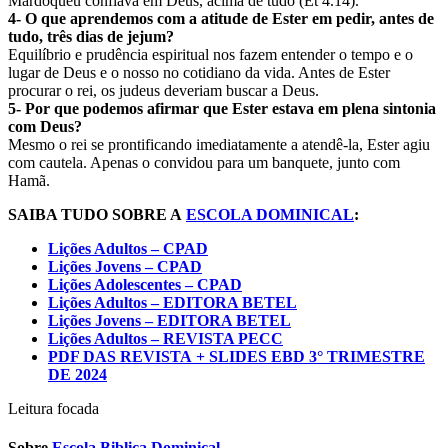
Mardoqueu confiava em Deus, acima de tudo (Et 4.14).
4- O que aprendemos com a atitude de Ester em pedir, antes de
tudo, três dias de jejum?
Equilíbrio e prudência espiritual nos fazem entender o tempo e o
lugar de Deus e o nosso no cotidiano da vida. Antes de Ester
procurar o rei, os judeus deveriam buscar a Deus.
5- Por que podemos afirmar que Ester estava em plena sintonia
com Deus?
Mesmo o rei se prontificando imediatamente a atendê-la, Ester agiu
com cautela. Apenas o convidou para um banquete, junto com
Hamã.
SAIBA TUDO SOBRE A
ESCOLA DOMINICAL
:
Lições Adultos – CPAD
Lições Jovens – CPAD
Lições Adolescentes – CPAD
Lições Adultos – EDITORA BETEL
Lições Jovens – EDITORA BETEL
Lições Adultos – REVISTA PECC
PDF DAS REVISTA
+ SLIDES EBD 3° TRIMESTRE
DE 2024
Leitura focada
Sobre
Escola Biblica Dominical