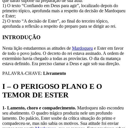
que darão suporte na preparação de sua aula:
1) O texto “Confiando em Deus para agir”, localizado depois do
primeiro tópico, aprofunda mais a respeito da decisão de Mardoqueu
e Ester;
2) O texto “A decisão de Ester”, ao final do terceiro tópico,
aprofunda a reflexão a respeito do preparo para se dirigir ao rei.
INTRODUÇÃO
Nesta lição estudaremos as atitudes de
Mardoqueu
e Ester em favor
de todo o povo judeu. O decreto do rei estava assinado. A ordem de
extermínio havia chegado a todas as províncias. O dia da matança
estava definido. Era preciso clamar a Deus e agir sob sua direção.
PALAVRA-CHAVE:
Livramento
I – O PERIGOSO PLANO E O
TEMOR DE ESTER
1- Lamento, choro e compadecimento.
Mardoqueu não escondeu
seu abatimento. O quadro trágico produziu nele um profundo
lamento. Do palácio, Ester soube da crítica situação do primo e
compadeceu-se, mas não sabia os motivos. Sua atitude foi enviar