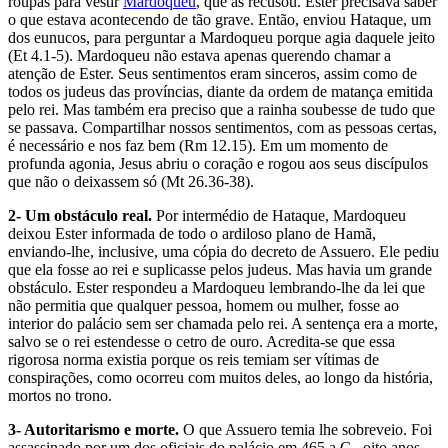
roupas para vestir
Mardoqueu
, que as recusou. Ester precisava saber
o que estava acontecendo de tão grave. Então, enviou Hataque, um
dos eunucos, para perguntar a Mardoqueu porque agia daquele jeito
(Et 4.1-5). Mardoqueu não estava apenas querendo chamar a
atenção de Ester. Seus sentimentos eram sinceros, assim como de
todos os judeus das províncias, diante da ordem de matança emitida
pelo rei. Mas também era preciso que a rainha soubesse de tudo que
se passava. Compartilhar nossos sentimentos, com as pessoas certas,
é necessário e nos faz bem (Rm 12.15). Em um momento de
profunda agonia, Jesus abriu o coração e rogou aos seus discípulos
que não o deixassem só (Mt 26.36-38).
2- Um obstáculo real.
Por intermédio de Hataque, Mardoqueu
deixou Ester informada de todo o ardiloso plano de Hamã,
enviando-lhe, inclusive, uma cópia do decreto de Assuero. Ele pediu
que ela fosse ao rei e suplicasse pelos judeus. Mas havia um grande
obstáculo. Ester respondeu a Mardoqueu lembrando-lhe da lei que
não permitia que qualquer pessoa, homem ou mulher, fosse ao
interior do palácio sem ser chamada pelo rei. A sentença era a morte,
salvo se o rei estendesse o cetro de ouro. Acredita-se que essa
rigorosa norma existia porque os reis temiam ser vítimas de
conspirações, como ocorreu com muitos deles, ao longo da história,
mortos no trono.
3- Autoritarismo e morte.
O que Assuero temia lhe sobreveio. Foi
assassinado por um dos oficiais do palácio em 465 a.C., oito anos