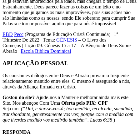
sa já estavam amortecidos pela idade, mas chegará o tempo de Deus.
Estranhamente, Deus parece fazer as coisas de um jeito e no
momento que julgamos os mais improváveis, pois suas ações não
são limitadas como as nossas, sendo Ele soberano para cumprir Sua
Palavra e tornar possível aquilo que para nós é impossível.
EBD
Pecc
(Programa de Educação Cristã Continuada) | 1°
Trimestre De 2022 | Tema:
GÊNESIS
– O Livro dos
Começos | Lição 09: Génesis 15 a 17 – A Bênção de Deus Sobre
Abraão |
Escola Biblica Dominical
APLICAÇÃO PESSOAL
Os constantes diálogos entre Deus e Abraão provam o frequente
relacionamento mantido entre eles. O mesmo é assegurado a nós,
através da Aliança firmada em Cristo.
Gostou do site?
Ajude-nos a Manter e melhorar ainda mais este
Site. Nos abençoe Com Uma
Oferta pelo PIX: CPF
Seja um
(“Dai, e dar-se-vos-á; boa medida, recalcada, sacudida,
transbordante, generosamente vos vos; porque com a medida com
que tiverdes medido vos medirão também”. Lucas 6:38
)
RESPONDA