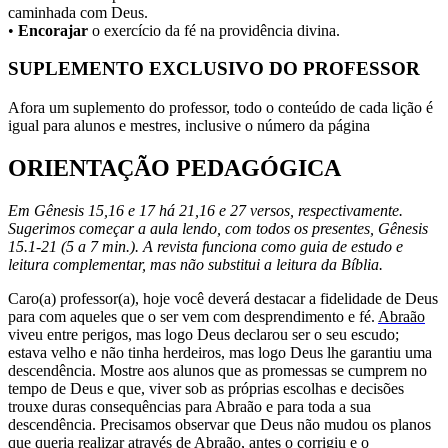
caminhada com Deus.
•
Encorajar
o exercício da fé na providência divina.
SUPLEMENTO EXCLUSIVO DO PROFESSOR
Afora um suplemento do professor, todo o conteúdo de cada lição é
igual para alunos e mestres, inclusive o número da página
ORIENTAÇÃO PEDAGÓGICA
Em Gênesis 15,16 e 17 há 21,16 e 27 versos, respectivamente.
Sugerimos começar a aula lendo, com todos os presentes, Gênesis
15.1-21 (5 a 7 min.). A revista funciona como guia de estudo e
leitura complementar, mas não substitui a leitura da Bíblia.
Caro(a) professor(a), hoje você deverá destacar a fidelidade de Deus
para com aqueles que o ser­ vem com desprendimento e fé.
Abraão
viveu entre perigos, mas logo Deus declarou ser o seu escu­do;
estava velho e não tinha herdeiros, mas logo Deus lhe garantiu uma
descendência. Mostre aos alunos que as promessas se cumprem no
tempo de Deus e que, viver sob as próprias escolhas e decisões
trouxe duras consequências para Abraão e para toda a sua
descendência. Precisamos observar que Deus não mudou os planos
que queria realizar através de Abraão, antes o corrigiu e o