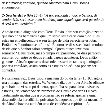
desanima­dos; contudo, quando olhamos para Deus, somos
encorajados.
2- Seu herdeiro (Gn 15. 4)
“A isto respondeu logo o Senhor, di­
zendo: Não será esse o teu herdei­ro; mas aquele que será gerado de
ti será o teu herdeiro.”
Abraão está dialogando com Deus. Então, abre seu coração dizendo
que não tinha herdeiros e que um servo seu ficaria com tudo. Eles
estavam envelhecendo e o seu tempo de vida parecia se esgotar.
Então diz: “continuo sem filhos”. É como se dissesse: “nada mudou
desde que o Senhor falou comigo”. Quem nunca teve essa
sensação? Deus falou, mas o tempo vai pas­sando, os dias parecem
escorrer por entre os dedos e nada parece acontecer. Deus então
garante a Abraão que seus descendentes seriam tantos que ninguém
poderia contá-los, assim como as estrelas do céu não podem ser
contadas.
Na primeira vez, Deus usou a imagem do pó da terra (13.16), agora
usa a imagem das estrelas. W. Wiersbe diz que “quer Abraão olhasse
para baixo e visse o pó da terra, quer olhasse para cima e visse as
estrelas, iria lembrar-se da promessa de Deus e confiar. O Novo
Testamento mostra que a promessa não se referia apenas a uma
descendência heredi­tária, pois através daqueles que têm a mesma fé
de Abraão haveria também uma descendência espiritual. A