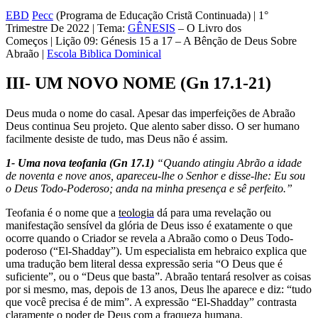
EBD
Pecc
(Programa de Educação Cristã Continuada) | 1°
Trimestre De 2022 | Tema:
GÊNESIS
– O Livro dos
Começos | Lição 09: Génesis 15 a 17 – A Bênção de Deus Sobre
Abraão |
Escola Biblica Dominical
III- UM NOVO NOME (Gn 17.1-21)
Deus muda o nome do ca­sal. Apesar das imperfeições de Abraão
Deus continua Seu projeto. Que alento saber disso. O ser hu­mano
facilmente desiste de tudo, mas Deus não é assim.
1- Uma nova teofania (Gn 17.1)
“Quando atingiu Abrão a idade
de noventa e nove anos, apareceu-lhe o Senhor e disse-lhe: Eu sou
o Deus Todo-Poderoso; anda na minha presença e sê perfeito.”
Teofania é o nome que a
teologia
dá para uma revelação ou
manifesta­ção sensível da glória de Deus isso é exatamente o que
ocorre quando o Criador se revela a Abraão como o Deus Todo-
poderoso (“El-Shadday”). Um especialista em hebraico explica que
uma tradução bem literal dessa expressão seria “O Deus que é
suficiente”, ou o “Deus que basta”. Abraão tentará resolver as coisas
por si mes­mo, mas, depois de 13 anos, Deus lhe aparece e diz: “tudo
que você precisa é de mim”. A expressão “El-Shadday” contrasta
claramente o poder de Deus com a fraqueza humana.