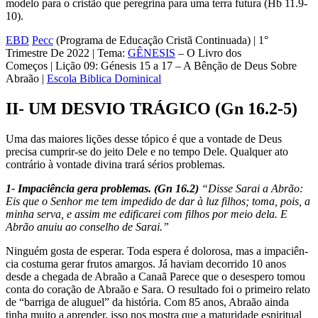
modelo para o cristão que peregrina para uma terra futura (Hb 11.9-
10).
EBD
Pecc
(Programa de Educação Cristã Continuada) | 1°
Trimestre De 2022 | Tema:
GÊNESIS
– O Livro dos
Começos | Lição 09: Génesis 15 a 17 – A Bênção de Deus Sobre
Abraão |
Escola Biblica Dominical
II- UM DESVIO TRÁGICO (Gn 16.2-5)
Uma das maiores lições desse tópico é que a vontade de Deus
precisa cumprir-se do jeito Dele e no tempo Dele. Qualquer ato
contrário à vontade divina trará sérios problemas.
1- Impaciência gera problemas. (Gn 16.2)
“Disse Sarai a Abrão:
Eis que o Se­nhor me tem impedido de dar à luz filhos; toma, pois, a
minha serva, e assim me edificarei com filhos por meio dela. E
Abrão anuiu ao conse­lho de Sarai.”
Ninguém gosta de esperar. Toda espera é dolorosa, mas a impaciên­
cia costuma gerar frutos amargos. Já haviam decorrido 10 anos
desde a chegada de Abraão a Canaã Parece que o desespero tomou
conta do co­ração de Abraão e Sara. O resultado foi o primeiro relato
de “barriga de aluguel” da história. Com 85 anos, Abraão ainda
tinha muito a apren­der, isso nos mostra que a maturi­dade espiritual