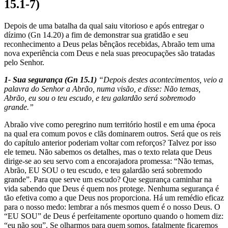
15.1-7)
Depois de uma batalha da qual saiu vitorioso e após entregar o
dízimo (Gn 14.20) a fim de demonstrar sua gratidão e seu
reconhecimento a Deus pelas bênçãos recebidas, Abraão tem uma
nova experiência com Deus e nela suas preocupações são tratadas
pelo Senhor.
1- Sua segurança (Gn 15.1)
“Depois destes acontecimentos, veio a
palavra do Senhor a Abrão, numa visão, e disse: Não temas,
Abrão, eu sou o teu escudo, e teu galardão será sobremodo
grande.”
Abraão vive como peregrino num território hostil e em uma épo­ca
na qual era comum povos e clãs dominarem outros. Será que os reis
do capítulo anterior poderiam voltar com reforços? Talvez por isso
ele temeu. Não sabemos os detalhes, mas o texto relata que Deus
dirige-se ao seu servo com a encorajadora promessa: “Não temas,
Abrão, EU SOU o teu escudo, e teu galardão será sobremodo
grande”. Para que serve um escudo? Que segurança cami­nhar na
vida sabendo que Deus é quem nos protege. Nenhuma segu­rança é
tão efetiva como a que Deus nos proporciona. Há um remédio eficaz
para o nosso medo: lembrar a nós mesmos quem é o nosso Deus. O
“EU SOU” de Deus é perfeitamen­te oportuno quando o homem diz:
“eu não sou”. Se olharmos para quem somos, fatalmente ficaremos