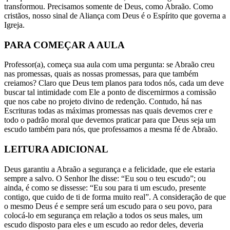
transformou. Precisamos somente de Deus, como Abraão. Como
cristãos, nosso sinal de Aliança com Deus é o Espírito que governa a
Igreja.
PARA COMEÇAR A AULA
Professor(a), começa sua aula com uma pergunta: se Abraão creu
nas promessas, quais as nossas pro­messas, para que também
creiamos? Claro que Deus tem planos para todos nós, cada um deve
buscar tal intimidade com Ele a ponto de discernirmos a comissão
que nos cabe no projeto divino de redenção. Contudo, há nas
Escrituras todas as máximas promessas nas quais devemos crer e
todo o padrão moral que devemos praticar para que Deus seja um
escu­do também para nós, que professamos a mesma fé de Abraão.
LEITURA ADICIONAL
Deus garantiu a Abraão a segurança e a felicidade, que ele estaria
sem­pre a salvo. O Senhor lhe disse: “Eu sou o teu escudo”; ou
ainda, é como se dissesse: “Eu sou para ti um escudo, presente
contigo, que cuido de ti de forma muito real”. A consideração de que
o mesmo Deus é e sempre será um escudo para o seu povo, para
colocá-lo em segurança em relação a todos os seus males, um
escudo disposto para eles e um escudo ao redor deles, deveria