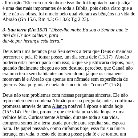
afirmação “Ele creu no Senhor e isso lhe foi imputado para justiça”
é uma das mais importantes de toda a Bíblia, pois deixa claro que a
fé, e não as obras, foi o meio pelo qual vieram as bênçãos na vida de
Abraão (Gn 15.6, Rm 4.3; G1 3.6; Tg 2.23).
3- Sua terra (Gn 15.7)
“Disse-lhe mais: Eu sou o Senhor que te
tirei de Ur dos caldeus, para
dar-te por herança esta terra.”
Deus tem uma herança para Seu servo: a terra que Deus o mandara
percorrer e pela fé tomar posse, um dia seria dele (13.17). Abraão
poderia estar preocupado com isso, o que se justificaria depois, pois,
quando finalmente chegou ao seu destino, percebeu que
Canaã
não
era uma terra sem habitantes ou sem dono, já que os cananeus
moravam lá e Abraão era apenas um nômade sem experiência de
guerras. Sua pergunta é cheia de sinceridade: “como?” (15.8).
Deus não tem problemas com nossas perguntas sinceras, Ele não
repreendeu nem condena Abraão por sua pergunta; antes, confirma a
pro­messa através de uma
Aliança
notá­vel à época e ainda hoje
(15.9-14). Por fim, promete que ele teria uma vida longa e uma
velhice feliz. Curiosamente Abraão, durante toda a sua vida,
comprou somente a terra usada por ele para sepultar sua esposa
Sara. De papel passado, como diría­mos hoje, essa foi sua única
herança em vida, o resto ele tomou posse pela fé e se tornou um