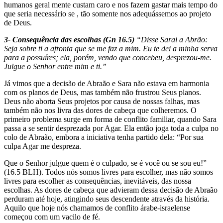
humanos geral­ mente custam caro e nos fazem gastar mais tempo do
que seria necessário se , tão somente nos adequássemos ao projeto
de Deus.
3- Consequência das escolhas (Gn 16.5)
“Disse Sarai a Abrão:
Seja sobre ti a afronta que se me faz a mim. Eu te dei a minha serva
para a possuíres; ela, porém, vendo que concebeu, desprezou-me.
Julgue o Senhor entre mim e ti.”
Já vimos que a decisão de Abraão e Sara não estava em harmonia
com os planos de Deus, mas também não frustrou Seus planos.
Deus não abor­ta Seus projetos por causa de nossas falhas, mas
também não nos livra das dores de cabeça que colheremos. O
primeiro problema surge em forma de conflito familiar, quando Sara
passa a se sentir desprezada por Agar. Ela en­tão joga toda a culpa no
colo de Abraão, embora a iniciativa tenha partido dela: “Por sua
culpa Agar me despreza.
Que o Senhor julgue quem é o culpado, se é você ou se sou eu!”
(16.5 BLH). Todos nós somos livres para escolher, mas não somos
livres para escolher as consequências, inevitáveis, das nossa
escolhas. As dores de cabeça que advieram dessa decisão de Abraão
perduram até hoje, atingindo seus descendente através da história.
Aquilo que hoje nós chamamos de conflito árabe-israelense
começou com um vacilo de fé.