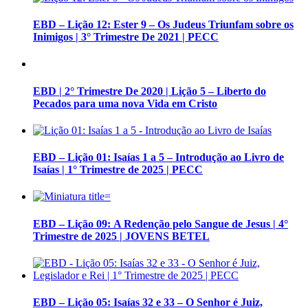
EBD – Lição 12: Ester 9 – Os Judeus Triunfam sobre os
Inimigos | 3° Trimestre De 2021 | PECC
EBD | 2° Trimestre De 2020 | Lição 5 – Liberto do
Pecados para uma nova Vida em Cristo
EBD – Lição 01: Isaías 1 a 5 – Introdução ao Livro de
Isaías | 1° Trimestre de 2025 | PECC
EBD – Lição 09: A Redenção pelo Sangue de Jesus | 4°
Trimestre de 2025 | JOVENS BETEL
EBD – Lição 05: Isaías 32 e 33 – O Senhor é Juiz,