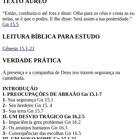
TEXTO ÁUREO
“Então, conduziu-o até fora e disse: Olha para os céus e conta as es­
trelas, se é que o podes. E lhe dis­se: Será assim a tua posteridade.”
Gn 15.5
LEITURA BÍBLICA PARA ESTUDO
Gênesis 15.1-21
VERDADE PRÁTICA
A presença e a companhia de Deus nos trazem segurança na
caminhada.
INTRODUÇÃO
I- PREOCUPAÇÕES DE ABRAÃO Gn 15.1-7
1-
Sua segurança Gn 15.1
2
– Seu herdeiro Gn 15. 4
3
– Sua terra Gn 15.7
II- UM DESVIO TRÁGICO Gn 16.2-5
1
– Impaciência gera problemas Gn 16.2
2
– Os arranjos humanos Gn 16.3
3
– Consequências das escolhas Gn 16.5
III- UM NOVO NOME Gn 17.1-21