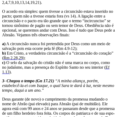
2,4,7,9,10,13,14,19,21).
O acordo era simples: quem tivesse a circuncisão estava inserido no
pacto; quem não a tivesse estaria fora (vs 14). A ligação entre a
circuncisão e o pacto era tão grande que o termo “incircunciso” se
tornou sinônimo de pagão ou sem temor de Deus. Obediência não é
op­cional, se queremos andar com Deus. Isso é tudo que Deus pede a
Abraão. Vejamos três observações fi­nais:
a)
A circuncisão nunca foi pretendida por Deus como um meio de
salvação pois esta ocorre pela fé (Rm 4.9-12);
b)
Em Cristo, a verdadeira circuncisão é a “circuncisão do coração”
(
Rm 2.28,29
);
c)
O selo da salvação do cristão não é uma marca no corpo, como
no judaísmo, mas a presença do Espírito Santo no seu interior (
Ef
1.13
)
.
3- Chegou o tempo (Gn 17.21)
“A minha aliança, porém,
estabelecê-la-ei com Isaque, o qual Sara te dará à luz, neste mesmo
tempo, daqui a um ano.”
Deus garante (de novo) o cumprimento da promessa mudando o
nome de Abrão (pai elevado) para Abraão (pai de multidão). Ele
ago­ra está com 99 anos e 24 anos se passaram desde que a promessa
de um filho herdeiro fora feita. Os corpos do patriarca e de sua espo­