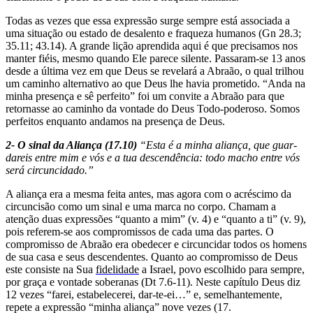
Todas as vezes que essa expressão surge sempre está associada a
uma situa­ção ou estado de desalento e fraqueza humanos (Gn 28.3;
35.11; 43.14). A grande lição aprendida aqui é que precisamos nos
manter fiéis, mesmo quando Ele parece silente. Passaram-se 13 anos
desde a última vez em que Deus se revelará a Abraão, o qual trilhou
um caminho alternativo ao que Deus lhe havia prometido. “Anda na
minha presença e sê perfeito” foi um convite a Abraão para que
retornasse ao caminho da vontade do Deus Todo-poderoso. Somos
perfeitos enquanto andamos na presença de Deus.
2- O sinal da Aliança (17.10)
“Esta é a minha aliança, que guar­
dareis entre mim e vós e a tua des­cendência: todo macho entre vós
será circuncidado.”
A aliança era a mesma feita antes, mas agora com o acréscimo da
circuncisão como um sinal e uma marca no corpo. Chamam a
atenção duas expressões “quanto a mim” (v. 4) e “quanto a ti” (v. 9),
pois referem-se aos compromissos de cada uma das partes. O
compromisso de Abraão era obedecer e circuncidar todos os homens
de sua casa e seus descendentes. Quanto ao compro­misso de Deus
este consiste na Sua
fidelidade
a Israel, povo escolhido para sempre,
por graça e vontade soberanas (Dt 7.6-11). Neste capítulo Deus diz
12 vezes “farei, estabelecerei, dar-te-ei…” e, semelhantemente,
repete a expressão “minha aliança” nove vezes (17.