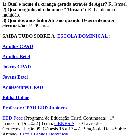
1) Qual o nome da criança gerada através de Agar?
R. Ismael
2) Qual o significado do nome “Abraão”?
R. Pai de uma
multidão.
3) Quantos anos tinha Abraão quando Deus ordenou a
circuncisão?
R. 99 anos
SAIBA TUDO SOBRE A
ESCOLA DOMINICAL
:
Adultos CPAD
Adultos Betel
Jovens CPAD
Jovens Betel
Adolescentes CPAD
Bíblia Online
Professor CPAD EBD Juniores
EBD
Pecc
(Programa de Educação Cristã Continuada) | 1°
Trimestre De 2022 | Tema:
GÊNESIS
– O Livro dos
Começos | Lição 09: Génesis 15 a 17 – A Bênção de Deus Sobre
Abraão |
Escola Biblica Dominical