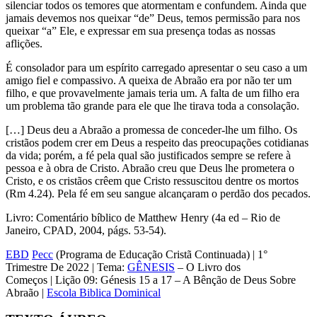
silenciar todos os temores que atormentam e confundem. Ainda que
jamais devemos nos queixar “de” Deus, temos permissão para nos
queixar “a” Ele, e expressar em sua presença todas as nossas
aflições.
É consolador para um espírito carregado apresentar o seu caso a um
amigo fiel e compassivo. A queixa de Abraão era por não ter um
filho, e que provavelmente jamais teria um. A falta de um filho era
um problema tão grande para ele que lhe tirava toda a consolação.
[…] Deus deu a Abraão a promessa de conceder-lhe um filho. Os
cristãos podem crer em Deus a respeito das preocupações cotidianas
da vida; po­rém, a fé pela qual são justificados sempre se refere à
pessoa e à obra de Cristo. Abraão creu que Deus lhe prometera o
Cristo, e os cristãos crêem que Cristo ressuscitou dentre os mortos
(Rm 4.24). Pela fé em seu sangue alcançaram o perdão dos pecados.
Livro: Comentário bíblico de Matthew Henry (4a ed – Rio de
Janeiro, CPAD, 2004, págs. 53-54).
EBD
Pecc
(Programa de Educação Cristã Continuada) | 1°
Trimestre De 2022 | Tema:
GÊNESIS
– O Livro dos
Começos | Lição 09: Génesis 15 a 17 – A Bênção de Deus Sobre
Abraão |
Escola Biblica Dominical