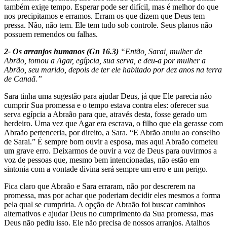
também exige tem­po. Esperar pode ser difícil, mas é melhor do que
nos precipitamos e erramos. Erram os que dizem que Deus tem
pressa. Não, não tem. Ele tem tudo sob controle. Seus planos não
possuem remendos ou falhas.
2- Os arranjos humanos (Gn 16.3)
“Então, Sarai, mulher de
Abrão, tomou a Agar, egípcia, sua serva, e deu-a por mulher a
Abrão, seu marido, depois de ter ele habitado por dez anos na terra
de Canaã.”
Sara tinha uma sugestão para ajudar Deus, já que Ele parecia não
cumprir Sua promessa e o tempo estava contra eles: oferecer sua
serva egípcia a Abraão para que, através desta, fosse gerado um
herdeiro. Uma vez que Agar era escrava, o filho que ela gerasse com
Abraão pertenceria, por direito, a Sara. “E Abrão anuiu ao conselho
de Sarai.” É sempre bom ouvir a esposa, mas aqui Abraão cometeu
um grave erro. Deixarmos de ouvir a voz de Deus para ouvirmos a
voz de pessoas que, mesmo bem intencionadas, não estão em
sintonia com a vontade divina será sempre um erro e um perigo.
Fica claro que Abraão e Sara erraram, não por descrerem na
promessa, mas por achar que poderiam decidir eles mesmos a forma
pela qual se cumpriria. A opção de Abraão foi buscar caminhos
alternativos e ajudar Deus no cumprimento da Sua promessa, mas
Deus não pe­diu isso. Ele não precisa de nossos arranjos. Atalhos