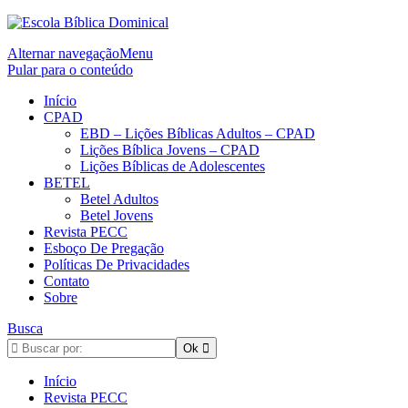
Alternar navegação
Menu
Pular para o conteúdo
Início
CPAD
EBD – Lições Bíblicas Adultos – CPAD
Lições Bíblica Jovens – CPAD
Lições Bíblicas de Adolescentes
BETEL
Betel Adultos
Betel Jovens
Revista PECC
Esboço De Pregação
Políticas De Privacidades
Contato
Sobre
Busca
Início
Revista PECC