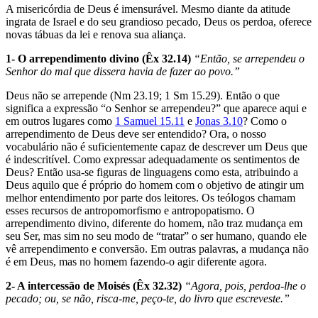
A misericórdia de Deus é imensurável. Mesmo diante da atitude
ingrata de Israel e do seu grandioso pecado, Deus os perdoa, oferece
novas tábuas da lei e renova sua aliança.
1- O arrependimento divino (Êx 32.14)
“Então, se arrependeu o
Senhor do mal que dissera havia de fazer ao povo.”
Deus não se arrepende (Nm 23.19; 1 Sm 15.29). Então o que
significa a expressão “o Senhor se arrependeu?” que aparece aqui e
em outros lugares como
1 Samuel 15.11
e
Jonas 3.10
? Como o
arrependimento de Deus deve ser entendido? Ora, o nosso
vocabulário não é suficientemente capaz de descrever um Deus que
é indescritível. Como expressar adequadamente os sentimentos de
Deus? Então usa-se figuras de linguagens como esta, atribuindo a
Deus aquilo que é próprio do homem com o objetivo de atingir um
melhor entendimento por parte dos leitores. Os teólogos chamam
esses recursos de antropomorfismo e antropopatismo. O
arrependimento divino, dife­rente do homem, não traz mudança em
seu Ser, mas sim no seu modo de “tratar” o ser humano, quando ele
vê arrependimento e conversão. Em outras palavras, a mudança não
é em Deus, mas no homem fazendo-o agir diferente agora.
2- A intercessão de Moisés (Êx 32.32)
“Agora, pois, perdoa-lhe o
pecado; ou, se não, risca-me, peço-te, do livro que escreveste.”