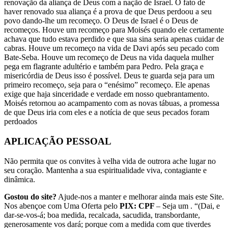
renovação da aliança de Deus com a nação de Israel. O fato de
haver renovado sua aliança é a prova de que Deus perdoou a seu
povo dando-lhe um recomeço. O Deus de Israel é o Deus de
recomeços. Houve um recomeço para Moisés quando ele certamente
achava que tudo estava perdido e que sua sina seria apenas cuidar de
cabras. Houve um recomeço na vida de Davi após seu pecado com
Bate­-Seba. Houve um recomeço de Deus na vida daquela mulher
pega em flagrante adultério e também para Pedro. Pela graça e
misericórdia de Deus isso é possível. Deus te guarda seja para um
primeiro recomeço, seja para o “enésimo” recomeço. Ele apenas
exige que haja sinceridade e verdade em nosso quebrantamento.
Moisés retornou ao acampamento com as novas tábuas, a promessa
de que Deus iria com eles e a notícia de que seus pecados foram
perdoados
APLICAÇÃO PESSOAL
Não permita que os convites à velha vida de outrora ache lugar no
seu coração. Mantenha a sua espiritualidade viva, contagiante e
dinâmica.
Gostou do site?
Ajude-nos a manter e melhorar ainda mais este Site.
Nos abençoe com Uma Oferta pelo
PIX: CPF
– Seja um . “(Dai, e
dar-se-vos-á; boa medida, recalcada, sacudida, transbordante,
generosamente vos dará; porque com a medida com que tiverdes