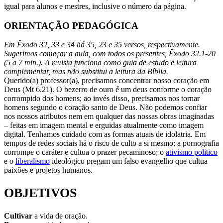
igual para alunos e mestres, inclusive o número da página.
ORIENTAÇÃO PEDAGÓGICA
Em Êxodo 32, 33 e 34 há 35, 23 e 35 versos, respectivamente.
Sugerimos começar a aula, com todos os presentes, Êxodo 32.1-20
(5 a 7 min.). A revista funciona como guia de estudo e leitura
complementar, mas não substitui a leitura da Bíblia.
Querido(a) professor(a), precisamos concentrar nosso coração em
Deus (Mt 6.21). O bezerro de ouro é um deus conforme o cora­ção
corrompido dos homens; ao invés disso, precisamos nos tornar
homens segundo o coração santo de Deus. Não podemos confiar
nos nossos atributos nem em qualquer das nossas obras imaginadas
– feitas em imagem mental e erguidas atualmente como imagem
digital. Tenhamos cuidado com as formas atuais de idolatria. Em
tempos de redes sociais há o risco de culto a si mesmo; a pornografia
corrom­pe o caráter e cultua o prazer pe­caminoso; o
ativismo politico
e o
liberalismo
ideológico pregam um falso evangelho que cultua
paixões e projetos humanos.
OBJETIVOS
Cultivar
a vida de oração.