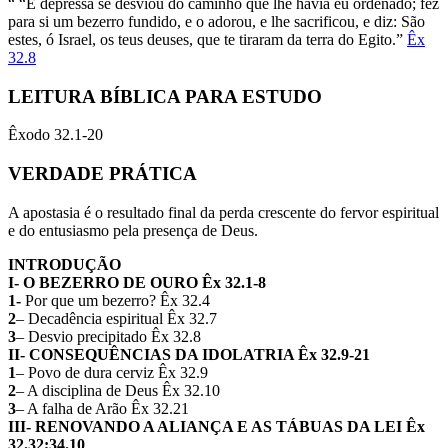
“ “E depressa se desviou do caminho que lhe havia eu ordenado; fez
para si um bezerro fundido, e o adorou, e lhe sacrificou, e diz: São
estes, ó Israel, os teus deuses, que te tiraram da terra do Egito.”
Êx
32.8
LEITURA BÍBLICA PARA ESTUDO
Êxodo 32.1-20
VERDADE PRÁTICA
A apostasia é o resultado final da perda crescente do fervor espiritual
e do entusiasmo pela presença de Deus.
INTRODUÇÃO
I- O BEZERRO DE OURO Êx 32.1-8
1-
Por que um bezerro? Êx 32.4
2
– Decadência espiritual Êx 32.7
3
– Desvio precipitado Êx 32.8
II- CONSEQUÊNCIAS DA IDOLATRIA Êx 32.9-21
1
– Povo de dura cerviz Êx 32.9
2
– A disciplina de Deus Êx 32.10
3
– A falha de Arão Êx 32.21
III- RENOVANDO A ALIANÇA E AS TÁBUAS DA LEI Êx
32.32;34.10