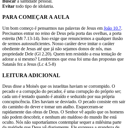
Buscar
a santidade pessoal.
Evitar
todo tipo de idolatria.
PARA COMEÇAR A AULA
Um bom começo é pensarmos nas palavras de Jesus em
João 10.7
.
Precisamos entrar no reino de Deus pela porta das ovelhas, a porta
estreita (Mt 7.13-14). Isso exige que renunciemos a qualquer ilusão
de sermos autossuficientes. Nosso caráter deve imitar o caráter
obediente de Jesus até que já não sejamos donos de nós, mas
propriedade Dele (Gl 2.20). Quem tem resistido a essa tentação de
adorar a si mesmo? Lembremos que essa foi uma das propostas que
Satanás fez a Jesus (Lc 4.5-8)
LEITURA ADICIONAL
Deus disse a Moisés que os israelitas haviam se corrompido. O
pecado e a corrupção do pecador, é uma corrupção do próprio ser;
cada um é tentado quando é atraído e seduzido por sua própria
concupiscência. Eles haviam se desviado. O pecado consiste em sair
do caminho do dever e tomar um atalho. Esqueceram-se
rapidamente das obras de Deus. O Senhor vê aquilo que os homens
não podem descobrir, e nenhum ato maldoso do mundo lhe está
oculto. Nós não suportaríamos contemplar sequer a milésima parte
da maldade que Deus vê diariamente. Ele expressa a grandeza de