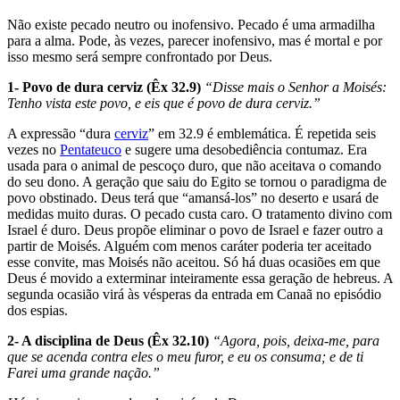
Não existe pecado neutro ou inofensivo. Pecado é uma armadilha
para a alma. Pode, às vezes, parecer inofensivo, mas é mortal e por
isso mesmo será sempre confrontado por Deus.
1- Povo de dura cerviz (Êx 32.9)
“Disse mais o Senhor a Moisés:
Tenho vista este povo, e eis que é povo de dura cerviz.”
A expressão “dura
cerviz
” em 32.9 é emblemática. É repetida seis
vezes no
Pentateuco
e sugere uma desobediência contumaz. Era
usada para o animal de pescoço duro, que não aceitava o comando
do seu dono. A geração que saiu do Egito se tornou o paradigma de
povo obstinado. Deus terá que “amansá-los” no deserto e usará de
medidas muito duras. O pecado custa caro. O trata­mento divino com
Israel é duro. Deus propõe eliminar o povo de Israel e fazer outro a
partir de Moisés. Alguém com menos caráter poderia ter aceitado
esse convite, mas Moisés não aceitou. Só há duas ocasiões em que
Deus é movido a exterminar inteiramente essa geração de hebreus. A
segunda ocasião virá às vésperas da entrada em Canaã no episódio
dos espias.
2- A disciplina de Deus (Êx 32.10)
“Agora, pois, deixa-me, para
que se acenda contra eles o meu furor, e eu os consuma; e de ti
Farei uma grande nação.”