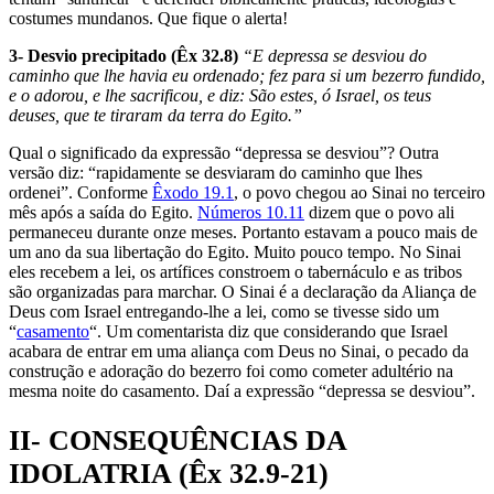
costumes mundanos. Que fique o alerta!
3- Desvio precipitado (Êx 32.8)
“E depressa se desviou do
caminho que lhe havia eu ordenado; fez para si um bezerro fundido,
e o adorou, e lhe sacrificou, e diz: São estes, ó Israel, os teus
deuses, que te tiraram da terra do Egito.”
Qual o significado da expressão “depressa se desviou”? Outra
versão diz: “rapidamente se desviaram do caminho que lhes
ordenei”. Conforme
Êxodo 19.1
, o povo chegou ao Sinai no terceiro
mês após a saída do Egito.
Números 10.11
dizem que o povo ali
permaneceu durante onze meses. Portanto estavam a pouco mais de
um ano da sua libertação do Egito. Muito pouco tempo. No Sinai
eles recebem a lei, os artífices constroem o tabernáculo e as tribos
são organizadas para marchar. O Sinai é a declaração da Aliança de
Deus com Israel entre­gando-lhe a lei, como se tivesse sido um
“
casamento
“. Um comentarista diz que considerando que Israel
acabara de entrar em uma aliança com Deus no Sinai, o pecado da
construção e adoração do bezerro foi como cometer adultério na
mesma noite do casamento. Daí a expressão “depressa se desviou”.
II- CONSEQUÊNCIAS DA
IDOLATRIA (Êx 32.9-21)