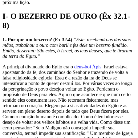
próxima lição.
I- O BEZERRO DE OURO (Êx 32.1-
8)
1- Por que um bezerro? (Êx 32.4)
“Este, recebendo-as das suas
mãos, trabalhou o ouro com buril e fez dele um bezerro fundido.
Então, disseram: São estes, ó Israel, os teus deuses, que te tiraram
da terra do Egito.”
A principal divindade do Egito era o
deus-boi Ápis
. Israel estava
apostatando da fe, dos caminhos do Senhor e trazendo de volta a
falsa religiosidade egípcia. Essa é a razão da ira de Deus se
intensificar a ponto de querer destruí-los. Por várias vezes ao longo
da peregrina­ção o povo desejou voltar ao Egito. Perderam o
propósito de Deus para eles. Aqui o que acontece é que num certo
sentido eles consumam isso. Não retornam fisicamente, mas
retornam no coração. Elegem para si as divindades do Egito e as
servem em pleno deserto depois de tudo que Deus fizera por eles.
Como o coração humano é complicado. Como é tentador esse
desejo de voltar aos velhos hábitos e a velha vida. Como disse um
certo pensador: “Se o Maligno não conseguiu impedir sua
conversão, tentará impedir sua santificação.” Um membro de Igreja