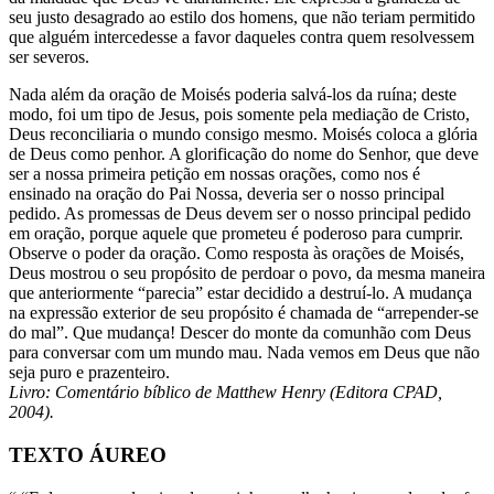
seu justo desagrado ao estilo dos homens, que não teriam permitido
que alguém intercedesse a favor daqueles contra quem resolvessem
ser severos.
Nada além da oração de Moisés poderia salvá-los da ruína; deste
modo, foi um tipo de Jesus, pois somente pela mediação de Cristo,
Deus reconciliaria o mundo consigo mesmo. Moisés coloca a glória
de Deus como penhor. A glorificação do nome do Senhor, que deve
ser a nossa primeira petição em nossas orações, como nos é
ensinado na oração do Pai Nossa, deveria ser o nosso princi­pal
pedido. As promessas de Deus devem ser o nosso principal pedido
em oração, porque aquele que prometeu é poderoso para cumprir.
Observe o poder da oração. Como resposta às orações de Moisés,
Deus mostrou o seu propósito de perdoar o povo, da mesma maneira
que anteriormente “parecia” estar decidido a destruí-lo. A mudança
na expressão exterior de seu propósito é chamada de “arrepender-se
do mal”. Que mudança! Descer do monte da comunhão com Deus
para conversar com um mundo mau. Nada vemos em Deus que não
seja puro e prazenteiro.
Livro: Comentário bíblico de Matthew Henry (Editora CPAD,
2004).
TEXTO ÁUREO