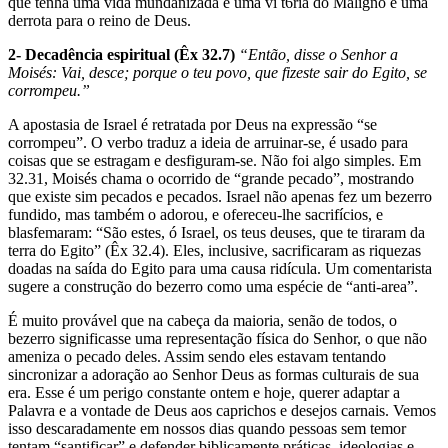
que tenha uma vida mundanizada e uma vi­ t6ria do Maligno e uma
derrota para o reino de Deus.
2- Decadência espiritual (Êx 32.7)
“Então, disse o Senhor a
Moisés: Vai, desce; porque o teu povo, que fizeste sair do Egito, se
corrompeu.”
A apostasia de Israel é retratada por Deus na expressão “se
corrompeu”. O verbo traduz a ideia de arruinar-se, é usado para
coisas que se estragam e desfiguram-se. Não foi algo simples. Em
32.31, Moisés chama o ocorrido de “grande peca­do”, mostrando
que existe sim pecados e pecados. Israel não apenas fez um bezerro
fundido, mas também o adorou, e ofereceu-lhe sacrifícios, e
blasfemaram: “São estes, ó Israel, os teus deuses, que te tiraram da
terra do Egito” (Êx 32.4). Eles, inclusive, sacrificaram as riquezas
doadas na saída do Egito para uma causa ridícula. Um comentarista
sugere a construção do bezerro como uma espécie de “anti-area”.
É muito provável que na cabe­ça da maioria, senão de todos, o
bezerro significasse uma representação física do Senhor, o que não
ameniza o pecado deles. Assim sendo eles estavam tentando
sincronizar a adoração ao Senhor Deus as formas culturais de sua
era. Esse é um perigo constante ontem e hoje, querer adaptar a
Palavra e a vontade de Deus aos caprichos e desejos carnais. Vemos
isso descaradamente em nossos dias quando pessoas sem temor
tentam “santificar” e defender biblicamente práticas, ideologias e