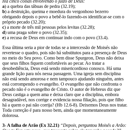
Há cinco coisas envolvendo o juízo de Deus:
a
) a quebra das tábuas de pedra (32.19);
b
) a destruição, queima e moedura do ver­gonhoso bezerro
obrigando depois o povo a bebê-lo fazendo-os identificar-se com o
próprio peca­do (32.20);
c
) a morte de três mil pessoas pelos levitas (32.28);
d
) uma praga sobre o povo (32.35);
e
) a recusa de Deus em continuar indo com o povo (33.4).
Essa última seria a pior de todas se a intercessão de Moisés não
revertesse o quadro, pois não há substitutos para a presença de Deus
no meio do Seu povo. Como bem disse Spurgeon, Deus não deixa
que seus filhos fiquem confortáveis ao pecar. Ao tratar a
desobediência, Deus está sendo misericordioso conosco. Há uma
grande lição para nós nessa passagem. Uma igreja sem disciplina
não está sendo amorosa e nem tampouco ajudando ninguém, antes
está corrompendo o evangelho. O evangelho que não confronta o
pecado não é o evangelho de Cristo. O autor de Hebreus diz que
Deus castiga a quem ama e deixa claro que a disciplina, embora
desagradável, nos corrige e evidencia nossa filiação, pois que filho
há a quem o pai não corrija? (Hb 12.6-8). Deixemos Deus nos tratar.
Toda correção é para nosso bem, ainda que momentaneamente
dolorosa.
3- A falha de Arão (Ex 32.21)
“Depois, perguntou Moisés a Arão: