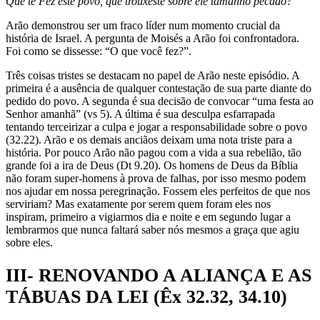
Que te Fez este povo, que trouxeste sobre ele tamanho pecado?”
Arão demonstrou ser um fraco líder num momento crucial da
história de Israel. A pergunta de Moisés a Arão foi confrontadora.
Foi como se dissesse: “O que você fez?”.
Três coisas tristes se desta­cam no papel de Arão neste epi­sódio. A
primeira é a ausência de qualquer contestação de sua parte diante do
pedido do povo. A segunda é sua decisão de convocar “uma festa ao
Senhor amanhã” (vs 5). A última é sua desculpa esfarrapada
tentando terceirizar a culpa e jogar a responsabilidade sobre o povo
(32.22). Arão e os demais anciãos deixam uma nota triste para a
história. Por pouco Arão não pagou com a vida a sua rebelião, tão
grande foi a ira de Deus (Dt 9.20). Os homens de Deus da Bíblia
não foram super-homens à prova de falhas, por isso mesmo podem
nos ajudar em nossa peregrinação. Fossem eles perfeitos de que nos
serviriam? Mas exatamente por serem quem foram eles nos
inspiram, primeiro a vigiarmos dia e noite e em segundo lugar a
lembrarmos que nunca faltará saber nós mesmos a graça que agiu
sobre eles.
III- RENOVANDO A ALIANÇA E AS
TÁBUAS DA LEI (Êx 32.32, 34.10)