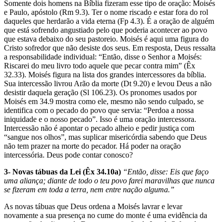
Somente dois homens na Bíblia fizeram esse tipo de oração: Moisés
e Paulo, apóstolo (Rm 9.3). Ter o nome riscado e estar fora do rol
daqueles que herdarão a vida eterna (Fp 4.3). É a oração de alguém
que está sofrendo angustiado pelo que poderia acontecer ao povo
que estava debaixo do seu pastoreio. Moisés é aqui uma figura do
Cristo sofredor que não desiste dos seus. Em resposta, Deus ressalta
a responsabilidade individual: “Então, disse o Senhor a Moisés:
Riscarei do meu livro todo aquele que pecar contra mim” (Êx
32.33). Moisés figura na lista dos grandes intercessores da bíblia.
Sua intercessão livrou Arão da morte (Dt 9.20) e levou Deus a não
desistir daquela geração (Sl 106.23). Os pronomes usados por
Moisés em 34.9 mostra como ele, mesmo não sendo culpado, se
identifica com o pecado do povo que servia: “Perdoa a nossa
iniquidade e o nosso peca­do”. Isso é uma oração intercessora.
Intercessão não é apontar o pecado alheio e pedir justiça com
“sangue nos olhos”, mas suplicar misericórdia sabendo que Deus
não tem prazer na morte do pecador. Há poder na oração
intercessória. Deus pode contar conosco?
3- Novas tábuas da Lei (Êx 34.10a)
“Então, disse: Eis que faço
uma aliança; diante de todo o teu povo farei maravilhas que nunca
se fizeram em toda a terra, nem entre nação alguma.”
As novas tábuas que Deus or­dena a Moisés lavrar e levar
novamente a sua presença no cume do monte é uma evidência da