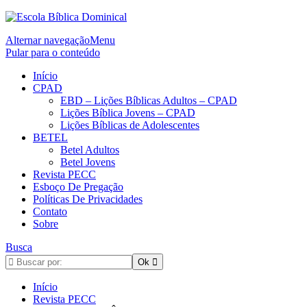
Alternar navegação
Menu
Pular para o conteúdo
Início
CPAD
EBD – Lições Bíblicas Adultos – CPAD
Lições Bíblica Jovens – CPAD
Lições Bíblicas de Adolescentes
BETEL
Betel Adultos
Betel Jovens
Revista PECC
Esboço De Pregação
Políticas De Privacidades
Contato
Sobre
Busca
Início
Revista PECC