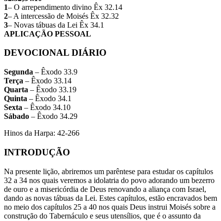
1
– O arrependimento divino Êx 32.14
2
– A intercessão de Moisés Êx 32.32
3
– Novas tábuas da Lei Êx 34.1
APLICAÇÃO PESSOAL
DEVOCIONAL DIÁRIO
Segunda
– Êxodo 33.9
Terça
– Êxodo 33.14
Quarta
– Êxodo 33.19
Quinta
– Êxodo 34.1
Sexta
– Êxodo 34.10
Sábado
– Êxodo 34.29
Hinos da Harpa: 42-266
INTRODUÇÃO
Na presente lição, abriremos um parêntese para estudar os capítulos
32 a 34 nos quais veremos a idolatria do povo adorando um bezerro
de ouro e a misericórdia de Deus renovando a aliança com Israel,
dando as novas tábuas da Lei. Estes capítulos, estão encravados bem
no meio dos capítulos 25 a 40 nos quais Deus instrui Moisés sobre a
construção do Tabernáculo e seus utensílios, que é o assunto da