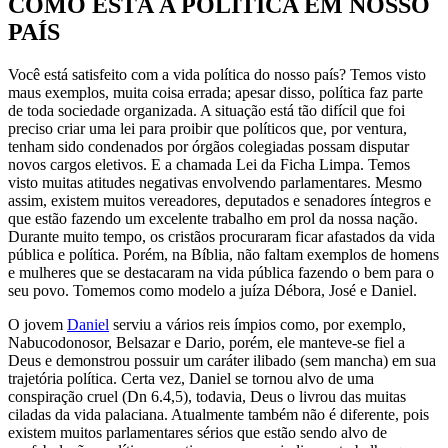
COMO ESTÁ A POLÍTICA EM NOSSO
PAÍS
Você está satisfeito com a vida política do nosso país? Temos visto
maus exemplos, muita coisa errada; apesar disso, política faz parte
de toda sociedade organizada. A situação está tão difícil que foi
preciso criar uma lei para proibir que políticos que, por ventura,
tenham sido condenados por órgãos colegiadas possam disputar
novos cargos eletivos. E a chamada Lei da Ficha Limpa. Temos
visto muitas atitudes negativas envolvendo parlamentares. Mesmo
assim, existem muitos vereadores, deputados e senadores íntegros e
que estão fazendo um excelente trabalho em prol da nossa nação.
Durante muito tempo, os cristãos procuraram ficar afastados da vida
pública e política. Porém, na Bíblia, não faltam exemplos de homens
e mulheres que se destacaram na vida pública fazendo o bem para o
seu povo. Tomemos como modelo a juíza Débora, José e Daniel.
O jovem
Daniel
serviu a vários reis ímpios como, por exemplo,
Nabucodonosor, Belsazar e Dario, porém, ele manteve-se fiel a
Deus e demonstrou possuir um caráter ilibado (sem mancha) em sua
trajetória política. Certa vez, Daniel se tornou alvo de uma
conspiração cruel (Dn 6.4,5), todavia, Deus o livrou das muitas
ciladas da vida palaciana. Atualmente também não é diferente, pois
existem muitos parlamentares sérios que estão sendo alvo de