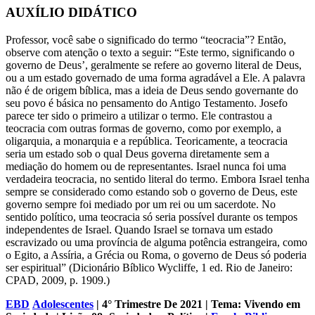
AUXÍLIO DIDÁTICO
Professor, você sabe o significado do termo “teocracia”? Então,
observe com atenção o texto a seguir: “Este termo, significando o
governo de Deus’, geralmente se refere ao governo literal de Deus,
ou a um estado governado de uma forma agradável a Ele. A palavra
não é de origem bíblica, mas a ideia de Deus sendo governante do
seu povo é básica no pensamento do Antigo Testamento. Josefo
parece ter sido o primeiro a utilizar o termo. Ele contrastou a
teocracia com outras formas de governo, como por exemplo, a
oligarquia, a monarquia e a república. Teoricamente, a teocracia
seria um estado sob o qual Deus governa diretamente sem a
mediação do homem ou de representantes. Israel nunca foi uma
verdadeira teocracia, no sentido literal do termo. Embora Israel tenha
sempre se considerado como estando sob o governo de Deus, este
governo sempre foi mediado por um rei ou um sacerdote. No
sentido político, uma teocracia só seria possível durante os tempos
independentes de Israel. Quando Israel se tornava um estado
escravizado ou uma província de alguma potência estrangeira, como
o Egito, a Assíria, a Grécia ou Roma, o governo de Deus só poderia
ser espiritual” (Dicionário Bíblico Wycliffe, 1 ed. Rio de Janeiro:
CPAD, 2009, p. 1909.)
EBD
Adolescentes
| 4° Trimestre De 2021 | Tema: Vivendo em