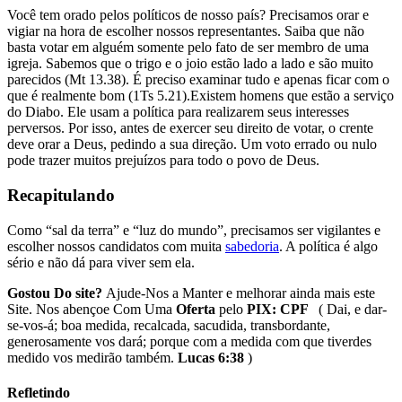
Você tem orado pelos políticos de nosso país? Precisamos orar e
vigiar na hora de escolher nossos representantes. Saiba que não
basta votar em alguém somente pelo fato de ser membro de uma
igreja. Sabemos que o trigo e o joio estão lado a lado e são muito
parecidos (Mt 13.38). É preciso examinar tudo e apenas ficar com o
que é realmente bom (1Ts 5.21).Existem homens que estão a serviço
do Diabo. Ele usam a política para realizarem seus interesses
perversos. Por isso, antes de exercer seu direito de votar, o crente
deve orar a Deus, pedindo a sua direção. Um voto errado ou nulo
pode trazer muitos prejuízos para todo o povo de Deus.
Rec
apitulando
Como “sal da terra” e “luz do mundo”, precisamos ser vigilantes e
escolher nossos candidatos com muita
sabedoria
. A política é algo
sério e não dá para viver sem ela.
Gostou Do site?
Ajude-Nos a Manter e melhorar ainda mais este
Site. Nos abençoe Com Uma
Oferta
pelo
PIX: CPF
( Dai, e dar-
se-vos-á; boa medida, recalcada, sacudida, transbordante,
generosamente vos dará; porque com a medida com que tiverdes
medido vos medirão também.
Lucas 6:38
)
Refletindo