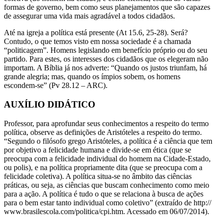
formas de governo, bem como seus planejamentos que são capazes
de assegurar uma vida mais agradável a todos cidadãos.
Até na igreja a política está presente (At 15.6, 25-28). Será?
Contudo, o que temos visto em nossa sociedade é a chamada
“politicagem”. Homens legislando em benefício próprio ou do seu
partido. Para estes, os interesses dos cidadãos que os elegeram não
importam. A Bíblia já nos adverte: “Quando os justos triunfam, há
grande alegria; mas, quando os ímpios sobem, os homens
escondem-se” (Pv 28.12 – ARC).
AUXÍLIO DIDÁTICO
Professor, para aprofundar seus conhecimentos a respeito do termo
política, observe as definições de Aristóteles a respeito do termo.
“Segundo o filósofo grego Aristóteles, a política é a ciência que tem
por objetivo a felicidade humana e divide-se em ética (que se
preocupa com a felicidade individual do homem na Cidade-Estado,
ou polis), e na política propriamente dita (que se preocupa com a
felicidade coletiva). A política situa-se no âmbito das ciências
práticas, ou seja, as ciências que buscam conhecimento como meio
para a ação. A política é tudo o que se relaciona à busca de ações
para o bem estar tanto individual como coletivo” (extraído de http://
www.brasilescola.com/politica/cpi.htm. Acessado em 06/07/2014).