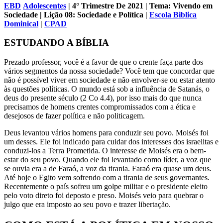
EBD
Adolescentes
| 4° Trimestre De 2021 | Tema: Vivendo em
Sociedade | Lição 08: Sociedade e Política |
Escola Biblica
Dominical
|
CPAD
ESTUDANDO A BÍBLIA
Prezado professor, você é a favor de que o crente faça parte dos
vários segmentos da nossa sociedade? Você tem que concordar que
não é possível viver em sociedade e não envolver-se ou estar atento
às questões políticas. O mundo está sob a influência de Satanás, o
deus do presente século (2 Co 4.4), por isso mais do que nunca
precisamos de homens crentes compromissados com a ética e
desejosos de fazer política e não politicagem.
Deus levantou vários homens para conduzir seu povo. Moisés foi
um desses. Ele foi indicado para cuidar dos interesses dos israelitas e
conduzi-los a Terra Prometida. O interesse de Moisés era o bem-
estar do seu povo. Quando ele foi levantado como líder, a voz que
se ouvia era a de Faraó, a voz da tirania. Faraó era quase um deus.
Até hoje o Egito vem sofrendo com a tirania de seus governantes.
Recentemente o país sofreu um golpe militar e o presidente eleito
pelo voto direto foi deposto e preso. Moisés veio para quebrar o
julgo que era imposto ao seu povo e trazer libertação.