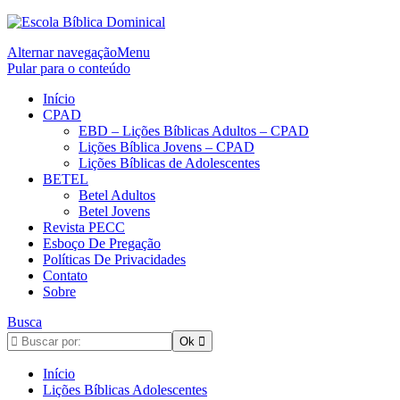
Alternar navegação
Menu
Pular para o conteúdo
Início
CPAD
EBD – Lições Bíblicas Adultos – CPAD
Lições Bíblica Jovens – CPAD
Lições Bíblicas de Adolescentes
BETEL
Betel Adultos
Betel Jovens
Revista PECC
Esboço De Pregação
Políticas De Privacidades
Contato
Sobre
Busca
Início
Lições Bíblicas Adolescentes