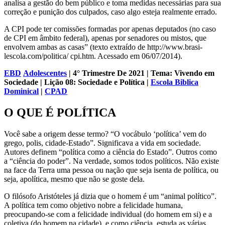
analisa a gestão do bem público e toma medidas necessárias para sua
correção e punição dos culpados, caso algo esteja realmente errado.
A CPI pode ter comissões formadas por apenas deputados (no caso
de CPI em âmbito federal), apenas por senadores ou mistos, que
envolvem ambas as casas” (texto extraído de http://www.brasi-
lescola.com/politica/ cpi.htm. Acessado em 06/07/2014).
EBD
Adolescentes
| 4° Trimestre De 2021 | Tema: Vivendo em
Sociedade | Lição 08: Sociedade e Política |
Escola Biblica
Dominical
|
CPAD
O QUE É PO
LÍTICA
Você sabe a origem desse termo? “O vocábulo ‘política’ vem do
grego, polis, cidade-Estado”. Significava a vida em sociedade.
Autores definem “política como a ciência do Estado”. Outros como
a “ciência do poder”. Na verdade, somos todos políticos. Não existe
na face da Terra uma pessoa ou nação que seja isenta de política, ou
seja, apolítica, mesmo que não se goste dela.
O filósofo Aristóteles já dizia que o homem é um “animal político”.
A política tem como objetivo nobre a felicidade humana,
preocupando-se com a felicidade individual (do homem em si) e a
coletiva (do homem na cidade), e como ciência, estuda as várias