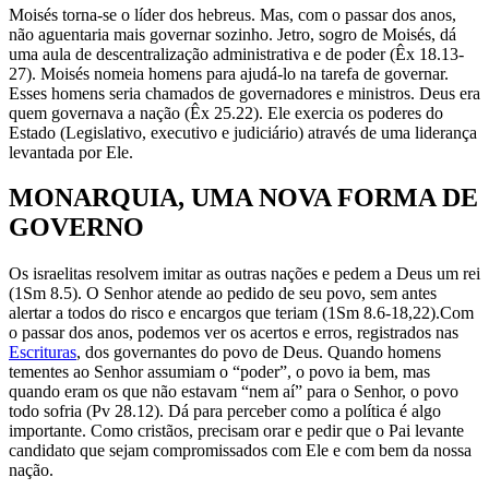
Moisés torna-se o líder dos hebreus. Mas, com o passar dos anos,
não aguentaria mais governar sozinho. Jetro, sogro de Moisés, dá
uma aula de descentralização administrativa e de poder (Êx 18.13-
27). Moisés nomeia homens para ajudá-lo na tarefa de governar.
Esses homens seria chamados de governadores e ministros. Deus era
quem governava a nação (Êx 25.22). Ele exercia os poderes do
Estado (Legislativo, executivo e judiciário) através de uma liderança
levantada por Ele.
MONARQU
IA, UMA NOVA FORMA DE
GOVERNO
Os israelitas resolvem imitar as outras nações e pedem a Deus um rei
(1Sm 8.5). O Senhor atende ao pedido de seu povo, sem antes
alertar a todos do risco e encargos que teriam (1Sm 8.6-18,22).Com
o passar dos anos, podemos ver os acertos e erros, registrados nas
Escrituras
, dos governantes do povo de Deus. Quando homens
tementes ao Senhor assumiam o “poder”, o povo ia bem, mas
quando eram os que não estavam “nem aí” para o Senhor, o povo
todo sofria (Pv 28.12). Dá para perceber como a política é algo
importante. Como cristãos, precisam orar e pedir que o Pai levante
candidato que sejam compromissados com Ele e com bem da nossa
nação.