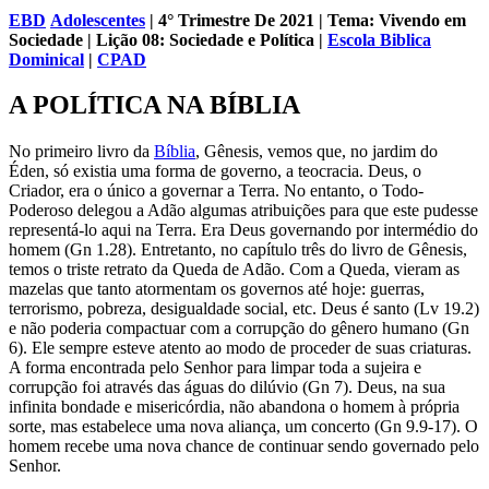
EBD
Adolescentes
| 4° Trimestre De 2021 | Tema: Vivendo em
Sociedade | Lição 08: Sociedade e Política |
Escola Biblica
Dominical
|
CPAD
A POLÍTICA NA BÍBLIA
No primeiro livro da
Bíblia
, Gênesis, vemos que, no jardim do
Éden, só existia uma forma de governo, a teocracia. Deus, o
Criador, era o único a governar a Terra. No entanto, o Todo-
Poderoso delegou a Adão algumas atribuições para que este pudesse
representá-lo aqui na Terra. Era Deus governando por intermédio do
homem (Gn 1.28). Entretanto, no capítulo três do livro de Gênesis,
temos o triste retrato da Queda de Adão. Com a Queda, vieram as
mazelas que tanto atormentam os governos até hoje: guerras,
terrorismo, pobreza, desigualdade social, etc. Deus é santo (Lv 19.2)
e não poderia compactuar com a corrupção do gênero humano (Gn
6). Ele sempre esteve atento ao modo de proceder de suas criaturas.
A forma encontrada pelo Senhor para limpar toda a sujeira e
corrupção foi através das águas do dilúvio (Gn 7). Deus, na sua
infinita bondade e misericórdia, não abandona o homem à própria
sorte, mas estabelece uma nova aliança, um concerto (Gn 9.9-17). O
homem recebe uma nova chance de continuar sendo governado pelo
Senhor.