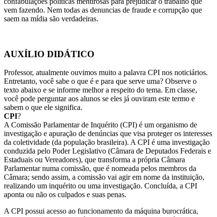
confabulações políticas mentirosas para prejudicar o trabalho que
vem fazendo. Nem todas as denuncias de fraude e corrupção que
saem na mídia são verdadeiras.
AUXÍLIO DIDÁ
TICO
Professor, atualmente ouvimos muito a palavra CPI nos noticiários.
Entretanto, você sabe o que é e para que serve uma? Observe o
texto abaixo e se informe melhor a respeito do tema. Em classe,
você pode perguntar aos alunos se eles já ouviram este termo e
sabem o que ele significa.
CPI
?
A Comissão Parlamentar de Inquérito (CPI) é um organismo de
investigação e apuração de denúncias que visa proteger os interesses
da coletividade (da população brasileira). A CPI é uma investigação
conduzida pelo Poder Legislativo (Câmara de Deputados Federais e
Estaduais ou Vereadores), que transforma a própria Câmara
Parlamentar numa comissão, que é nomeada pelos membros da
Câmara; sendo assim, a comissão vai agir em nome da instituição,
realizando um inquérito ou uma investigação. Concluída, a CPI
aponta ou não os culpados e suas penas.
A CPI possui acesso ao funcionamento da máquina burocrática,