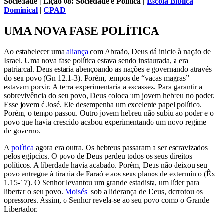
Sociedade | Lição 08: Sociedade e Política |
Escola Biblica
Dominical
|
CPAD
UMA NOVA FASE POLÍTICA
Ao estabelecer uma
aliança
com Abraão, Deus dá inicio à nação de
Israel. Uma nova fase política estava sendo instaurada, a era
patriarcal. Deus estaria abençoando as nações e governando através
do seu povo (Gn 12.1-3). Porém, tempos de “vacas magras”
estavam porvir. A terra experimentaria a es­cassez. Para garantir a
sobrevivência do seu povo, Deus coloca um jovem hebreu no poder.
Esse jovem é José. Ele desempenha um excelente papel político.
Porém, o tempo passou. Outro jovem hebreu não subiu ao poder e o
povo que havia crescido acabou experimentando um novo regime
de governo.
A
política
agora era outra. Os hebreus passaram a ser escravizados
pelos egípcios. O povo de Deus perdeu todos os seus direitos
políticos. A liberdade havia acabado. Porém, Deus não deixou seu
povo entregue à tirania de Faraó e aos seus planos de extermínio (Êx
1.15-17). O Senhor levantou um grande estadista, um líder para
libertar o seu povo.
Moisés
, sob a liderança de Deus, derrotou os
opressores. Assim, o Senhor revela-se ao seu povo como o Grande
Libertador.