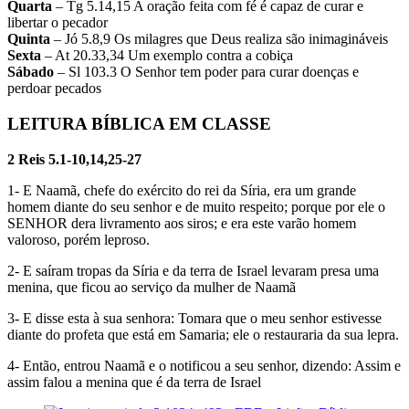
Quarta
– Tg 5.14,15 A oração feita com fé é capaz de curar e
libertar o pecador
Quinta
– Jó 5.8,9 Os milagres que Deus realiza são inimagináveis
Sexta
– At 20.33,34 Um exemplo contra a cobiça
Sábado
– Sl 103.3 O Senhor tem poder para curar doenças e
perdoar pecados
LEITURA BÍBLICA EM CLASSE
2 Reis 5.1-10,14,25-27
1- E Naamã, chefe do exército do rei da Síria, era um grande
homem diante do seu senhor e de muito respeito; porque por ele o
SENHOR dera livramento aos siros; e era este varão homem
valoroso, porém leproso.
2- E saíram tropas da Síria e da terra de Israel levaram presa uma
menina, que ficou ao serviço da mulher de Naamã
3- E disse esta à sua senhora: Tomara que o meu senhor estivesse
diante do profeta que está em Samaria; ele o restauraria da sua lepra.
4- Então, entrou Naamã e o notificou a seu senhor, dizendo: Assim e
assim falou a menina que é da terra de Israel