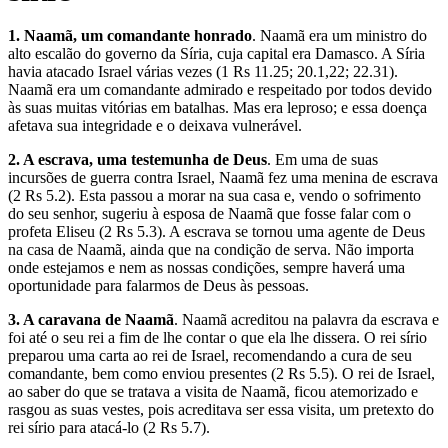
1. Naamã, um comandante honrado
. Naamã era um ministro do
alto escalão do governo da Síria, cuja capital era Damasco. A Síria
havia atacado Israel várias vezes (1 Rs 11.25; 20.1,22; 22.31).
Naamã era um comandante admirado e respeitado por todos devido
às suas muitas vitórias em batalhas. Mas era leproso; e essa doença
afetava sua integridade e o deixava vulnerável.
2. A escrava, uma testemunha de Deus
. Em uma de suas
incursões de guerra contra Israel, Naamã fez uma menina de escrava
(2 Rs 5.2). Esta passou a morar na sua casa e, vendo o sofrimento
do seu senhor, sugeriu à esposa de Naamã que fosse falar com o
profeta Eliseu (2 Rs 5.3). A escrava se tornou uma agente de Deus
na casa de Naamã, ainda que na condição de serva. Não importa
onde estejamos e nem as nossas condições, sempre haverá uma
oportunidade para falarmos de Deus às pessoas.
3. A caravana de Naamã
. Naamã acreditou na palavra da escrava e
foi até o seu rei a fim de lhe contar o que ela lhe dissera. O rei sírio
preparou uma carta ao rei de Israel, recomendando a cura de seu
comandante, bem como enviou presentes (2 Rs 5.5). O rei de Israel,
ao saber do que se tratava a visita de Naamã, ficou atemorizado e
rasgou as suas vestes, pois acreditava ser essa visita, um pretexto do
rei sírio para atacá-lo (2 Rs 5.7).