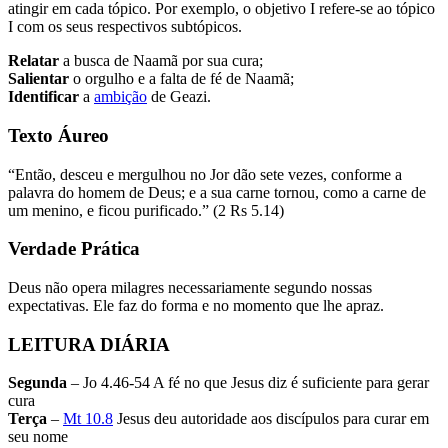
atingir em cada tópico. Por exemplo, o objetivo I refere-se ao tópico
I com os seus respectivos subtópicos.
Relatar
a busca de Naamã por sua cura;
Salientar
o orgulho e a falta de fé de Naamã;
Identificar
a
ambição
de Geazi.
Texto Áureo
“Então, desceu e mergulhou no Jor dão sete vezes, conforme a
palavra do homem de Deus; e a sua carne tornou, como a carne de
um menino, e ficou purificado.” (2 Rs 5.14)
Verdade Prática
Deus não opera milagres necessariamente segundo nossas
expectativas. Ele faz do forma e no momento que lhe apraz.
LEITURA DIÁRIA
Segunda
– Jo 4.46-54 A fé no que Jesus diz é suficiente para gerar
cura
Terça
–
Mt 10.8
Jesus deu autoridade aos discípulos para curar em
seu nome