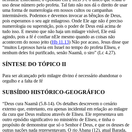
uso desse número pelo profeta. Tal fato não nos dá o direito de usar
uma forma de numerologia em nossos cultos ou campanhas
intermináveis. Podemos e devemos invocar as bênçãos de Deus,
pois esperamos o seu agir milagroso. Onde Ele age não é preciso
numerologia ou superstição, pois o poder de Deus está acima de
tudo isso. E mesmo que não haja um milagre visível, Ele está
agindo, pois a fé é confiar nEle mesmo quando as coisas não
acontecem do nosso jeito (
Hb 11.13
) Não por acaso, Jesus disse que
“muitos Leprosos havia em Israel no tempo do profeta Eliseu, e
nenhum deles foi purificado, senão Naamã, o siro” (Lc 4.27).
SÍNTESE DO TÓPICO II
Para ser alcançado pelo milagre divino é necessário abandonar o
orgulho e a falta de fé
SUBSÍDIO HISTÓRICO-GEOGRÁFICO
“Deus cura Naamã (5.8-14). Os detalhes descrevem o cenário
externo que, entretanto, era apenas incidental em relação ao milagre
da cura que Deus realizou através de Eliseu. Ele representava um
outro episódio significativo no ministério de Eliseu, e tinha o
propósito de demonstrar que só o Senhor é Deus, e que os deuses de
outras nações nada representavam. O rio Abana (12), atual Barada,