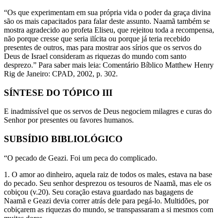
“Os que experimentam em sua própria vida o poder da graça divina
são os mais capacitados para falar deste assunto. Naamã também se
mostra agradecido ao profeta Eliseu, que rejeitou toda a recompensa,
não porque cresse que seria ilícita ou porque já teria recebido
presentes de outros, mas para mostrar aos sírios que os servos do
Deus de Israel consideram as riquezas do mundo com santo
desprezo.” Para saber mais leia: Comentário Bíblico Matthew Henry
Rig de Janeiro: CPAD, 2002, p. 302.
SÍNTESE DO TÓPICO III
E inadmissível que os servos de Deus negociem milagres e curas do
Senhor por presentes ou favores humanos.
SUBSÍDIO BIBLIOLÓGICO
“O pecado de Geazi. Foi um peca do complicado.
1. O amor ao dinheiro, aquela raiz de todos os males, estava na base
do pecado. Seu senhor desprezou os tesouros de Naamã, mas ele os
cobiçou (v.20). Seu coração estava guardado nas bagagens de
Naamã e Geazi devia correr atrás dele para pegá-lo. Multidões, por
cobiçarem as riquezas do mundo, se transpassaram a si mesmos com