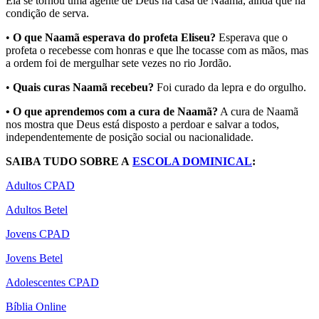
Ela se tornou uma agente de Deus na casa de Naamã, ainda que na
condição de serva.
•
O que Naamã esperava do profeta Eliseu?
Esperava que o
profeta o recebesse com honras e que lhe tocasse com as mãos, mas
a ordem foi de mergulhar sete vezes no rio Jordão.
•
Quais curas Naamã recebeu?
Foi curado da lepra e do orgulho.
• O que aprendemos com a cura de Naamã?
A cura de Naamã
nos mostra que Deus está disposto a perdoar e salvar a todos,
independentemente de posição social ou nacionalidade.
SAIBA TUDO SOBRE A
ESCOLA DOMINICAL
:
Adultos CPAD
Adultos Betel
Jovens CPAD
Jovens Betel
Adolescentes CPAD
Bíblia Online