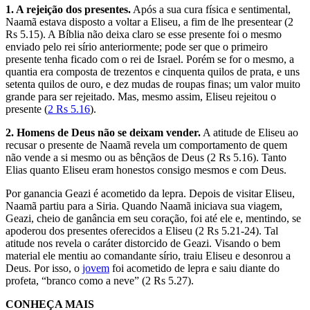
1. A rejeição dos presentes.
Após a sua cura física e sentimental,
Naamã estava disposto a voltar a Eliseu, a fim de lhe presentear (2
Rs 5.15). A Bíblia não deixa claro se esse presente foi o mesmo
enviado pelo rei sírio anteriormente; pode ser que o primeiro
presente tenha ficado com o rei de Israel. Porém se for o mesmo, a
quantia era composta de trezentos e cinquenta quilos de prata, e uns
setenta quilos de ouro, e dez mudas de roupas finas; um valor muito
grande para ser rejeitado. Mas, mesmo assim, Eliseu rejeitou o
presente (
2 Rs 5.16
).
2. Homens de Deus não se deixam vender.
A atitude de Eliseu ao
recusar o presente de Naamã revela um comportamento de quem
não vende a si mesmo ou as bênçãos de Deus (2 Rs 5.16). Tanto
Elias quanto Eliseu eram honestos consigo mesmos e com Deus.
Por ganancia Geazi é acometido da lepra. Depois de visitar Eliseu,
Naamã partiu para a Siria. Quando Naamã iniciava sua viagem,
Geazi, cheio de ganância em seu coração, foi até ele e, mentindo, se
apoderou dos presentes oferecidos a Eliseu (2 Rs 5.21-24). Tal
atitude nos revela o caráter distorcido de Geazi. Visando o bem
material ele mentiu ao comandante sírio, traiu Eliseu e desonrou a
Deus. Por isso, o
jovem
foi acometido de lepra e saiu diante do
profeta, “branco como a neve” (2 Rs 5.27).
CONHEÇA MAIS