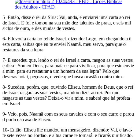
5- Então, disse o rei da Siria: Vai, anda, e enviarei uma carta ao rei
de Israel. E foi e tomou na sua mão dez talentos de prata, e seis mil
siclos de ouro, e dez mudas de vestes.
6- E levou a carta ao rei de Israel. dizendo: Logo, em chegando a ti
esta carta, saibas que eu te enviei Naamã, meu servo, para que o
restaures da sua lepra.
7- E sucedeu que, lendo o rei de Israel a carta, rasgou as suas vestes
e disse: Sou eu Deus, para matar e para vivificar, para que este envie
a mim, para eu restaurar a um homem da sua lepra? Pelo que
deveras notai, peço-vos, e vede que busca ocasião contra mim.
8- Sucedeu, porém, que, ouvindo Eliseu, homem de Deus, que o rei
de Israel rasgara as suas vestes, mandou dizer ao rei: Por que
rasgaste as tuas vestes? Deixa-o vir a mim, e saberá que há profeta
em Israel
9- Veio, pois, Naamã com os seus cavalos e com o seu carro e parou
d porta da casa de Eliseu.
10- Então, Eliseu lhe mandou um mensageiro, dizendo: Vai, e lava-
te sete vezes no Jordão, e a tua carne te tornará, e ficarás purificado.