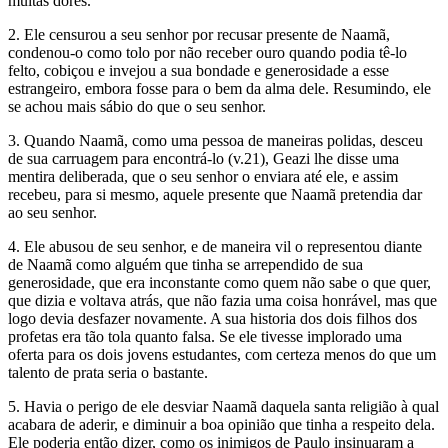
muitas dores.
2. Ele censurou a seu senhor por recusar presente de Naamã,
condenou-o como tolo por não receber ouro quando podia tê-lo
felto, cobiçou e invejou a sua bondade e generosidade a esse
estrangeiro, embora fosse para o bem da alma dele. Resumindo, ele
se achou mais sábio do que o seu senhor.
3. Quando Naamã, como uma pessoa de maneiras polidas, desceu
de sua carruagem para encontrá-lo (v.21), Geazi lhe disse uma
mentira deliberada, que o seu senhor o enviara até ele, e assim
recebeu, para si mesmo, aquele presente que Naamã pretendia dar
ao seu senhor.
4. Ele abusou de seu senhor, e de maneira vil o representou diante
de Naamã como alguém que tinha se arrependido de sua
generosidade, que era inconstante como quem não sabe o que quer,
que dizia e voltava atrás, que não fazia uma coisa honrável, mas que
logo devia desfazer novamente. A sua historia dos dois filhos dos
profetas era tão tola quanto falsa. Se ele tivesse implorado uma
oferta para os dois jovens estudantes, com certeza menos do que um
talento de prata seria o bastante.
5. Havia o perigo de ele desviar Naamã daquela santa religião à qual
acabara de aderir, e diminuir a boa opinião que tinha a respeito dela.
Ele poderia então dizer, como os inimigos de Paulo insinuaram a