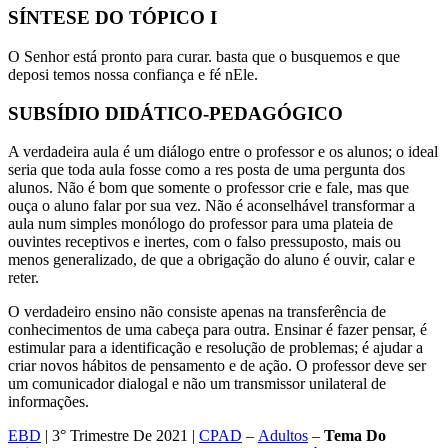
SÍNTESE DO TÓPICO I
O Senhor está pronto para curar. basta que o busquemos e que
deposi temos nossa confiança e fé nEle.
SUBSÍDIO DIDÁTICO-PEDAGÓGICO
A verdadeira aula é um diálogo entre o professor e os alunos; o ideal
seria que toda aula fosse como a res posta de uma pergunta dos
alunos. Não é bom que somente o professor crie e fale, mas que
ouça o aluno falar por sua vez. Não é aconselhável transformar a
aula num simples monólogo do professor para uma plateia de
ouvintes receptivos e inertes, com o falso pressuposto, mais ou
menos generalizado, de que a obrigação do aluno é ouvir, calar e
reter.
O verdadeiro ensino não consiste apenas na transferência de
conhecimentos de uma cabeça para outra. Ensinar é fazer pensar, é
estimular para a identificação e resolução de problemas; é ajudar a
criar novos hábitos de pensamento e de ação. O professor deve ser
um comunicador dialogal e não um transmissor unilateral de
informações.
EBD
| 3° Trimestre De 2021 |
CPAD
–
Adultos
–
Tema
Do