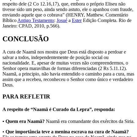
respeito dele (2 Co 12.16,17), que, embora o próprio Eliseu não
tivesse sido um peso, ainda sendo astuto, ele o apanhou com fraude,
enviando aquele que o cobrava” (HENRY, Matthew. Comentário
Bíblico
Antigo Testamento
:
Josué
a
Ester
Edição Completa. Rio de
Janeiro: CPAD, 2010, p.566).
CONCLUSÃO
A cura de Naamã nos mostra que Deus está disposto a perdoar e
salvar a todos, independentemente de posição social ou
nacionalidade. E, apesar de muitas vezes não compreendermos, o
Senhor opera maravilhas de formas diferenciadas (2 Rs 5.11.12).
Naamã, a principio, não havia entendido o caminho para a cura, mas
assim que a recebeu, reconheceu o Senhor como único e verdadeiro
Deus.
PARA REFLETIR
A respeito de “Naamã é Curado da Lepra”, responda:
• Quem era Naamã?
Naamã era comandante dos exércitos da Siria.
•
Que importância teve a menina escrava na cura de Naamã?