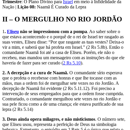
Trimestre
: O Plano Divino para
Israel
em meio à Infidelidade da
Nação |
Lição 08:
Naamã É Curado da Lepra
II – O MERGULHO NO RIO JORDÃO
1
.
Eliseu
não se impressionou com a pompa
. Ao saber sobre o
que estava acontecendo e o porquê de o rei de Israel ter rasgado as
suas vestes, Eliseu disse: “Por que rasgaste as tuas vestes? Deixa-o
vir a mim, e saberá que há profeta em Israel.” (2 Rs 5.8b). Então o
comandante Naamã foi até a casa de Eliseu. Porém, ele não o
recebeu, mas mandou um mensageiro com as instruções do que ele
haveria de fazer para ser curado (
2 Rs 5.10
).
2. A decepção e a cura de Naamã.
O comandante sírio esperava
que o profeta o recebesse com honras e que lhe tocasse com as
mãos, mas a ordem foi de mergulhar sete vezes no rio Jordão. A
decepção de Naamã foi evidente (2 Rs 5.11.12). Foi preciso a
intervenção de seus empregados para que a ordem fosse cumprida.
Contrariado, o comandante mergulhou sete vezes no rio Jordão e
sua pele ficou como a de uma criança; ele estava purificado de sua
lepra (2 Rs 5.14)
3. Deus ainda opera milagres, e não misticismos
. O número sete,
que Eliseu usou, representa a perfeição de Deus na simbologia
hebraica. Entretanto, o episódio em 2 Reis 5 é o único que relata o