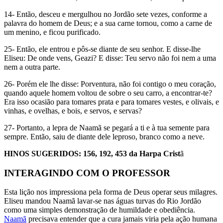
14- Então, desceu e mergulhou no Jordão sete vezes, conforme a
palavra do homem de Deus; e a sua carne tornou, como a carne de
um menino, e ficou purificado.
25- Então, ele entrou e pôs-se diante de seu senhor. E disse-lhe
Eliseu: De onde vens, Geazi? E disse: Teu servo não foi nem a uma
nem a outra parte.
26- Porém ele lhe disse: Porventura, não foi contigo o meu coração,
quando aquele homem voltou de sobre o seu carro, a encontrar-te?
Era isso ocasião para tomares prata e para tomares vestes, e olivais, e
vinhas, e ovelhas, e bois, e servos, e servas?
27- Portanto, a lepra de Naamã se pegará a ti e à tua semente para
sempre. Então, saiu de diante dele leproso, branco como a neve.
HINOS SUGERIDOS: 156, 192, 453 da Harpa Crist
ã
INTERAGINDO COM O PROFESSOR
Esta lição nos impressiona pela forma de Deus operar seus milagres.
Eliseu mandou Naamã lavar-se nas águas turvas do Rio Jordão
como uma simples demonstração de humildade e obediência.
Naamã
precisava entender que a cura jamais viria pela ação humana