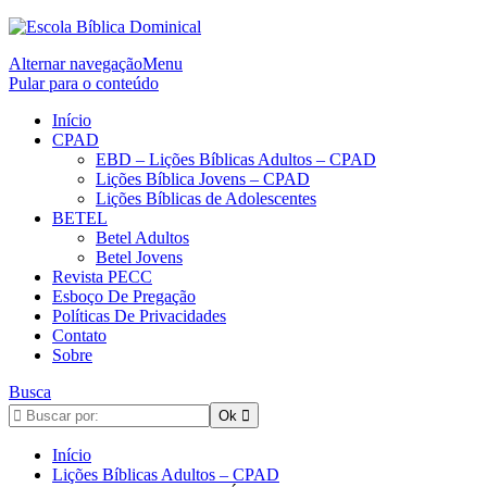
Alternar navegação
Menu
Pular para o conteúdo
Início
CPAD
EBD – Lições Bíblicas Adultos – CPAD
Lições Bíblica Jovens – CPAD
Lições Bíblicas de Adolescentes
BETEL
Betel Adultos
Betel Jovens
Revista PECC
Esboço De Pregação
Políticas De Privacidades
Contato
Sobre
Busca
Início
Lições Bíblicas Adultos – CPAD