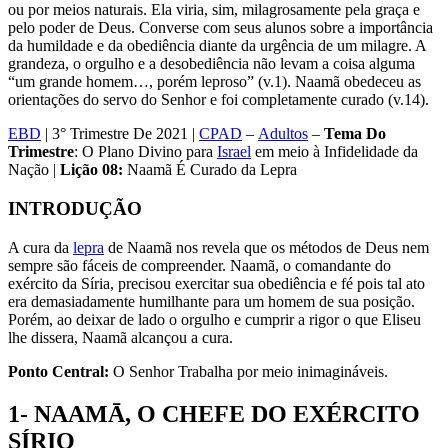
ou por meios naturais. Ela viria, sim, milagrosamente pela graça e
pelo poder de Deus. Converse com seus alunos sobre a importância
da humildade e da obediência diante da urgência de um milagre. A
grandeza, o orgulho e a desobediência não levam a coisa alguma
“um grande homem…, porém leproso” (v.1). Naamã obedeceu as
orientações do servo do Senhor e foi completamente curado (v.14).
EBD
| 3° Trimestre De 2021 |
CPAD
–
Adultos
–
Tema
Do
Trimestre
: O Plano Divino para
Israel
em meio à Infidelidade da
Nação |
Lição 08:
Naamã É Curado da Lepra
INTRODUÇÃO
A cura da
lepra
de Naamã nos revela que os métodos de Deus nem
sempre são fáceis de compreender. Naamã, o comandante do
exército da Síria, precisou exercitar sua obediência e fé pois tal ato
era demasiadamente humilhante para um homem de sua posição.
Porém, ao deixar de lado o orgulho e cumprir a rigor o que Eliseu
lhe dissera, Naamã alcançou a cura.
Ponto Central:
O Senhor Trabalha por meio inimagináveis.
1- NAAMĀ, O CHEFE DO EXÉRCITO
SÍRIO