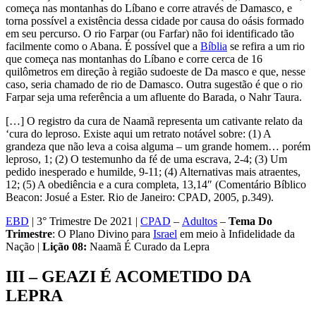
começa nas montanhas do Líbano e corre através de Damasco, e
torna possível a existência dessa cidade por causa do oásis formado
em seu percurso. O rio Farpar (ou Farfar) não foi identificado tão
facilmente como o Abana. É possível que a
Bíblia
se refira a um rio
que começa nas montanhas do Líbano e corre cerca de 16
quilômetros em direção à região sudoeste de Da masco e que, nesse
caso, seria chamado de rio de Damasco. Outra sugestão é que o rio
Farpar seja uma referência a um afluente do Barada, o Nahr Taura.
[…] O registro da cura de Naamã representa um cativante relato da
‘cura do leproso. Existe aqui um retrato notável sobre: (1) A
grandeza que não leva a coisa alguma – um grande homem… porém
leproso, 1; (2) O testemunho da fé de uma escrava, 2-4; (3) Um
pedido inesperado e humilde, 9-11; (4) Alternativas mais atraentes,
12; (5) A obediência e a cura completa, 13,14″ (Comentário Bíblico
Beacon: Josué a Ester. Rio de Janeiro: CPAD, 2005, p.349).
EBD
| 3° Trimestre De 2021 |
CPAD
–
Adultos
–
Tema
Do
Trimestre
: O Plano Divino para
Israel
em meio à Infidelidade da
Nação |
Lição 08:
Naamã É Curado da Lepra
III – GEAZI É ACOMETIDO DA
LEPRA