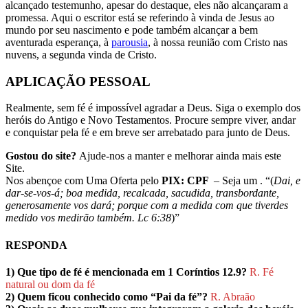
alcançado testemunho, apesar do destaque, eles não alcançaram a
promessa. Aqui o escritor está se referindo à vinda de Jesus ao
mundo por seu nascimento e pode também alcançar a bem
aventurada esperança, à
parousia
, à nossa reunião com Cristo nas
nuvens, a segunda vinda de Cristo.
APLICAÇÃO PESSOAL
Realmente, sem fé é impossível agradar a Deus. Siga o exemplo dos
heróis do Antigo e Novo Testamentos. Procure sempre viver, andar
e conquistar pela fé e em breve ser arrebatado para junto de Deus.
Gostou do site?
Ajude-nos a manter e melhorar ainda mais este
Site.
Nos abençoe com Uma Oferta pelo
PIX: CPF
– Seja um . “(
Dai, e
dar-se-vos-á; boa medida, recalcada, sacudida, transbordante,
generosamente vos dará; porque com a medida com que tiverdes
medido vos medirão também. Lc 6:38
)”
RESPONDA
1) Que tipo de fé é mencionada em 1 Coríntios 12.9?
R. Fé
natural ou dom da fé
2) Quem ficou conhecido como “Pai da fé”?
R. Abraão