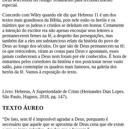
especial.
Concordo com Wiley quando ele diz que Hebreus 11 é um dos
textos mais grandiosos da Bíblia, pois nele estão os heróis e os
mártires que os judeus e cristãos se deleitam em honrar. Certamente
a intenção do escritor era não apenas encorajar seus leitores a
permanecerem firmes na fé, a despeito das perseguições, mas
também dar a eles um substancioso relato da história do povo de
Deus ao longo dos séculos. Os que são de Deus permanecem na fé;
os que retrocedem, viram as costas para Deus e apostatam, esses
jamais conheceram a Deus nem foram por ele conhecidos. É hora de
entrarmos pelos corredores da história e nos posicionar nesse vasto
salão, para contemplar os quadros mais famosos, na galeria dos
heróis da fé. Vamos à exposição do texto.
Livro: Hebreus, A Superioridade de Cristo (Hernandes Dias Lopes.
São Paulo, Hagnos, 2018, pg. 147).
TEXTO ÁUREO
“De fato, sem fé é impossível agradar a Deus, porquanto é
necessário que aquele que se aproxima de Deus creia que ele existe