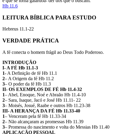
e que se torna galardoa- der dos que o buscam.”
Hb 11.6
LEITURA BÍBLICA PARA ESTUDO
Hebreus 11.1-22
VERDADE PRÁTICA
A fé conecta o homem frágil ao Deus Todo Poderoso.
INTRODUÇÃO
I- A FÉ Hb 11.1-3
1-
A Definição de fé Hb 11.1
2
– A Origem da fé Hb 11.2
3
– O poder da fé Hb 11.3
II- OS EXEMPLOS DE FÉ Hb 11.4-32
1
– Abel, Enoque, Noé e Abraão Hb 11.4-10
2
– Sara, Isaque, Jacó e José Hb 11.11- 22
3
– Moisés, Josué, Raabe e outros Hb 11.23-38
III- A HERANÇA DA FÉ Hb 11.33-40
1
– Venceram pela fé Hb 11.33-34
2
– Não alcançaram as promessas Hb 11.39
3
– Promessa do nascimento e volta do Messias Hb 11.40
APLICAÇÃO PESSOAL