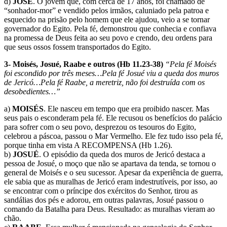
d)
JOSÉ
. O jovem que, com cerca de 17 anos, foi chamado de
“sonhador-mor” e vendido pelos irmãos, caluniado pela patroa e
esquecido na prisão pelo homem que ele ajudou, veio a se tornar
governador do Egito. Pela fé, demonstrou que conhecia e confiava
na promessa de Deus feita ao seu povo e crendo, deu ordens para
que seus ossos fossem transportados do Egito.
3- Moisés, Josué, Raabe e outros (Hb 11.23-38)
“Pela fé Moisés
foi escondido por três meses…Pela fé Josué viu a queda dos muros
de Jericó…Pela fé Raabe, a meretriz, não foi destruída com os
desobedientes…”
a)
MOISÉS
. Ele nasceu em tempo que era proibido nascer. Mas
seus pais o esconderam pela fé. Ele recusou os benefícios do palácio
para sofrer com o seu povo, desprezou os tesouros do Egito,
celebrou a páscoa, passou o Mar Vermelho. Ele fez tudo isso pela fé,
porque tinha em vista A RECOMPENSA (Hb 1.26).
b)
JOSUÉ
. O episódio da queda dos muros de Jericó destaca a
pessoa de Josué, o moço que não se apartava da tenda, se tornou o
general de Moisés e o seu sucessor. Apesar da experiência de guerra,
ele sabia que as muralhas de Jericó eram indestrutíveis, por isso, ao
se encontrar com o príncipe dos exércitos do Senhor, tirou as
sandálias dos pés e adorou, em outras palavras, Josué passou o
comando da Batalha para Deus. Resultado: as muralhas vieram ao
chão.