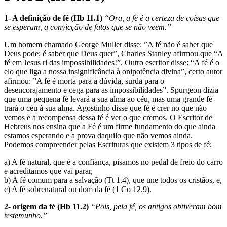
1- A definição de fé (Hb 11.1)
“Ora, a fé é a certeza de coisas que
se esperam, a convicção de fatos que se não veem.”
Um homem chamado George Muller disse: ”A fé não é saber que
Deus pode; é saber que Deus quer”, Charles Stanley afirmou que “A
fé em Jesus ri das impossibilidades!”. Outro escritor disse: “A fé é o
elo que liga a nossa insignificância à onipotência divina”, certo autor
afirmou: ”A fé é morta para a dúvida, surda para o
desencorajamento e cega para as impossibilidades”. Spurgeon dizia
que uma pequena fé levará a sua alma ao céu, mas uma grande fé
trará o céu à sua alma. Agostinho disse que fé é crer no que não
vemos e a recompensa dessa fé é ver o que cremos. O Escritor de
Hebreus nos ensina que a Fé é um firme fundamento do que ainda
estamos esperando e a prova daquilo que não vemos ainda.
Podemos compreender pelas Escrituras que existem 3 tipos de fé;
a) A fé natural, que é a confiança, pisamos no pedal de freio do carro
e acreditamos que vai parar,
b) A fé comum para a salvação (Tt 1.4), que une todos os cristãos, e,
c) A fé sobrenatural ou dom da fé (1 Co 12.9).
2- origem da fé (Hb 11.2)
“Pois, pela fé, os antigos obtiveram bom
testemunho.”