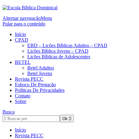
Alternar navegação
Menu
Pular para o conteúdo
Início
CPAD
EBD – Lições Bíblicas Adultos – CPAD
Lições Bíblica Jovens – CPAD
Lições Bíblicas de Adolescentes
BETEL
Betel Adultos
Betel Jovens
Revista PECC
Esboço De Pregação
Políticas De Privacidades
Contato
Sobre
Busca
Início
Revista PECC