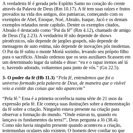
A verdadeira fé é gerada pelo Espírito Santo no coração do crente
através da Palavra de Deus (Rm 10.17). A fé tem suas raízes e frutos
provados na vida dos antigos, dos patriarcas, começando com os
exemplos de Abel, Enoque, Noé, Abraão, Isaque, Jacó e os demais
exemplos relatados neste capítulo. Dentre os exemplos citados,
Abraão é destacado como “Pai da fé” (Rm 4.12), chamado de amigo
de Deus (Tg 2.23). A verdadeira fé não depende de shows
pirotécnicos, não depende de jargões gospels, não depende de
mensagens de auto estima, não depende de inovações pós modernas.
O Pai da fé subiu o monte Moriá sozinho, levando seu próprio filho
para o sacrifício. Abraão ordenou que os seus auxiliares ficassem em
um determinado lugar da subida e disse: “eu e o rapaz iremos até lá
e, havendo adorado, voltaremos para junto de vós.” (Gn 22.5).
3- O poder da fé (Hb 11.3)
“Pela fé, entendemos que foi o
universo formado pela palavra de Deus, de maneira que o visível
veio a existir das coisas que não aparecem”
“Pela fé.” Essa é a primeira ocorrência numa série de 21 usos da
expressão pela fé. Ele começa suas ilustrações sobre a demonstração
da fé sobre a criação. Ninguém estava presente na criação para
observar a formação do mundo. “Onde estavas tu, quando eu
lançava os fundamentos da terra?”, Deus pergunta a Jó (38.4).
Como não havia ninguém presente quando aconteceu a criação,
testemunhas oculares não existem. O homem deve confiar no que