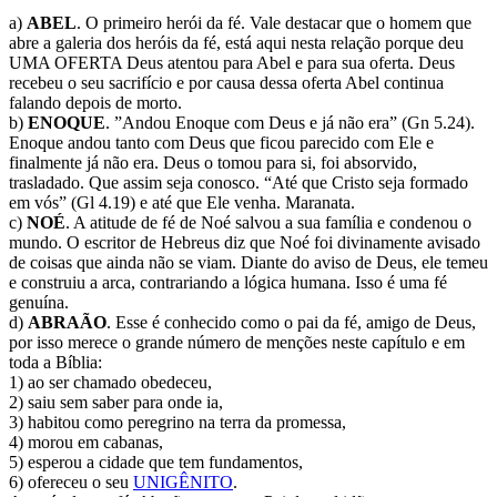
a)
ABEL
. O primeiro herói da fé. Vale destacar que o homem que
abre a galeria dos heróis da fé, está aqui nesta relação porque deu
UMA OFERTA Deus atentou para Abel e para sua oferta. Deus
recebeu o seu sacrifício e por causa dessa oferta Abel continua
falando depois de morto.
b)
ENOQUE
. ”Andou Enoque com Deus e já não era” (Gn 5.24).
Enoque andou tanto com Deus que ficou parecido com Ele e
finalmente já não era. Deus o tomou para si, foi absorvido,
trasladado. Que assim seja conosco. “Até que Cristo seja formado
em vós” (Gl 4.19) e até que Ele venha. Maranata.
c)
NOÉ
. A atitude de fé de Noé salvou a sua família e condenou o
mundo. O escritor de Hebreus diz que Noé foi divinamente avisado
de coisas que ainda não se viam. Diante do aviso de Deus, ele temeu
e construiu a arca, contrariando a lógica humana. Isso é uma fé
genuína.
d)
ABRAÃO
. Esse é conhecido como o pai da fé, amigo de Deus,
por isso merece o grande número de menções neste capítulo e em
toda a Bíblia:
1) ao ser chamado obedeceu,
2) saiu sem saber para onde ia,
3) habitou como peregrino na terra da promessa,
4) morou em cabanas,
5) esperou a cidade que tem fundamentos,
6) ofereceu o seu
UNIGÊNITO
.