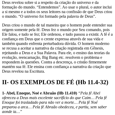
Deus revelou sobre si a respeito da criação do universo e da
formação do mundo. “Entendemos”. Ao usar o plural, o autor inclui
a si mesmo e a todos os seus leitores na confissão de que Deus criou
o mundo. “O universo foi formado pela palavra de Deus”.
Deus criou o mundo de tal maneira que o homem pode entender sua
origem somente pela fé. Deus fez o mundo por Seu comando, pois
Ele falou, e tudo se fez; Ele ordenou, e tudo passou a existir. A fé é a
confiança em Deus que o crente expressa através de sua vida e
também quando enfrenta perturbadora dúvida. O homem moderno
se recusa a aceitar a narrativa da criação registrada em Gênesis,
rejeitando a Deus e a Sua Palavra. Para ele, o ensino das teorias da
evolução, reencarnação, Big Bang etc. resolvem o problema e
respondem às questões. Contra a descrença, o cristão firmemente
mantém sua fé. Ele ensina com confiança a narrativa da criação que
Deus revelou na Escritura.
II- OS EXEMPLOS DE FÉ (Hb 11.4-32)
1- Abel, Enoque, Noé e Abraão (Hb 11.410)
“Pela fé Abel
ofereceu a Deus mais excelente sacrifício do que Caim… Pela fé
Enoque foi trasladado para não ver a morte… Pela fé Noé
preparou a arca… Pela fé Abraão obedeceu, e partiu, sem saber
aonde ia…”