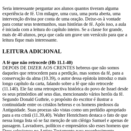
Seria interessante perguntar aos alunos quantos tiveram alguma
experiência de fé. Um milagre, uma cura, uma porta aberta, uma
intervenção divina por conta de uma oração. Deixe-os à vontade
para contar seus testemunhos, suas histórias de fé. Após isso, a aula
é iniciada com a leitura do capítulo inteiro. Se a classe for grande,
mais de 40 alunos, peça que cada um grave um versículo para que a
leitura fique mais interessante.
LEITURA ADICIONAL
A fé que não retrocede (Hb 11.1-40)
DEPOIS DE DIZER AOS CRENTES hebreus que não somos
daqueles que retrocedem para a perdição, mas somos da fé, para a
conservação da alma (10.39), o autor dessa epístola introduz o mais
longo capítulo da carta, falando sobre a fé que não retrocede
(11.140). Ele faz uma retrospectiva histórica do povo de Israel desde
os seus primórdios até seus dias, mencionando vários heróis da fé.
Segundo Donald Guthrie, o propósito do escritor é ilustrar a
continuidade entre os cristãos hebreus e os homens piedosos da
Antiguidade. Suas proezas são vistas como um prelúdio apropriado
para a era cristã (11.39,40). Walter Henrichsen destaca o fato de que
nessa longa lista só se faz menção de um clérigo Samuel e apenas de
passagem. Lavradores, políticos e empresários são esses homens que
Deus selecionou no Antigo Testamento para reconhecimento