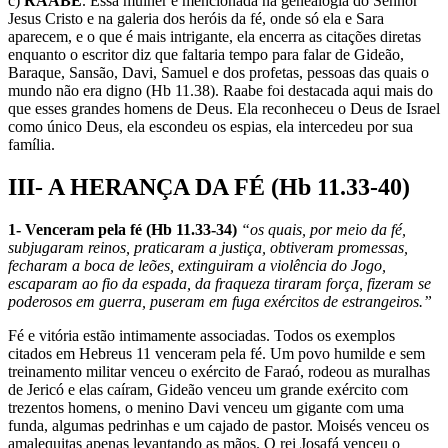
c)
RAABE
. Essa mulher é mencionada na genealogia do Senhor
Jesus Cristo e na galeria dos heróis da fé, onde só ela e Sara
aparecem, e o que é mais intrigante, ela encerra as citações diretas
enquanto o escritor diz que faltaria tempo para falar de Gideão,
Baraque, Sansão, Davi, Samuel e dos profetas, pessoas das quais o
mundo não era digno (Hb 11.38). Raabe foi destacada aqui mais do
que esses grandes homens de Deus. Ela reconheceu o Deus de Israel
como único Deus, ela escondeu os espias, ela intercedeu por sua
família.
III- A HERANÇA DA FÉ (Hb 11.33-40)
1- Venceram pela fé (Hb 11.33-34)
“os quais, por meio da fé,
subjugaram reinos, praticaram a justiça, obtiveram promessas,
fecharam a boca de leões, extinguiram a violência do Jogo,
escaparam ao fio da espada, da fraqueza tiraram força, fizeram se
poderosos em guerra, puseram em fuga exércitos de estrangeiros.”
Fé e vitória estão intimamente associadas. Todos os exemplos
citados em Hebreus 11 venceram pela fé. Um povo humilde e sem
treinamento militar venceu o exército de Faraó, rodeou as muralhas
de Jericó e elas caíram, Gideão venceu um grande exército com
trezentos homens, o menino Davi venceu um gigante com uma
funda, algumas pedrinhas e um cajado de pastor. Moisés venceu os
amalequitas apenas levantando as mãos. O rei Josafá venceu o