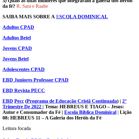
3) Quais as duas mulheres que integraram a galeria dos heróis
da fé?
R. Sara e Raabe
SAIBA MAIS SOBRE A
E
SCOLA DOMINICAL
Adultos CPAD
Adultos Betel
Jovens CPAD
Jovens Betel
Adolescentes CPAD
EBD Juniores Professor CPAD
EBD Revista PECC
EBD
Pecc
(
Programa de Educação Cristã Continuada
)
|
2°
Trimestre De 2022
| Tema: HEBREUS E TIAGO – Jesus:
Autor e Consumador da Fé
|
Escola Biblica Dominical
|
Lição
08: HEBREUS 11 – A Galeria dos Heróis da Fé
Leitura focada