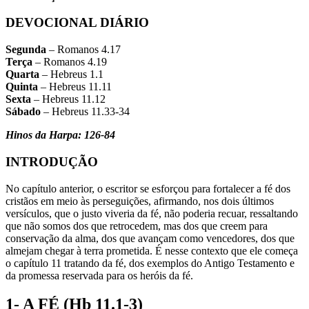
DEVOCIONAL DIÁRIO
Segunda
– Romanos 4.17
Terça
– Romanos 4.19
Quarta
– Hebreus 1.1
Quinta
– Hebreus 11.11
Sexta
– Hebreus 11.12
Sábado
– Hebreus 11.33-34
Hinos da Harpa: 126-84
INTRODUÇÃO
No capítulo anterior, o escritor se esforçou para fortalecer a fé dos
cristãos em meio às perseguições, afirmando, nos dois últimos
versículos, que o justo viveria da fé, não poderia recuar, ressaltando
que não somos dos que retrocedem, mas dos que creem para
conservação da alma, dos que avançam como vencedores, dos que
almejam chegar à terra prometida. É nesse contexto que ele começa
o capítulo 11 tratando da fé, dos exemplos do Antigo Testamento e
da promessa reservada para os heróis da fé.
1- A FÉ (Hb 11.1-3)