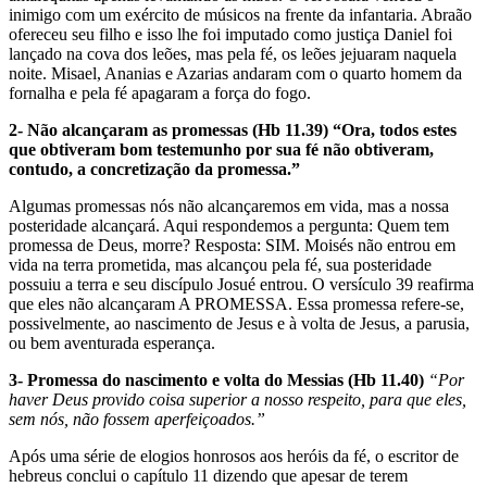
inimigo com um exército de músicos na frente da infantaria. Abraão
ofereceu seu filho e isso lhe foi imputado como justiça Daniel foi
lançado na cova dos leões, mas pela fé, os leões jejuaram naquela
noite. Misael, Ananias e Azarias andaram com o quarto homem da
fornalha e pela fé apagaram a força do fogo.
2- Não alcançaram as promessas (Hb 11.39) “Ora, todos estes
que obtiveram bom testemunho por sua fé não obtiveram,
contudo, a concretização da promessa.”
Algumas promessas nós não alcançaremos em vida, mas a nossa
posteridade alcançará. Aqui respondemos a pergunta: Quem tem
promessa de Deus, morre? Resposta: SIM. Moisés não entrou em
vida na terra prometida, mas alcançou pela fé, sua posteridade
possuiu a terra e seu discípulo Josué entrou. O versículo 39 reafirma
que eles não alcançaram A PROMESSA. Essa promessa refere-se,
possivelmente, ao nascimento de Jesus e à volta de Jesus, a parusia,
ou bem aventurada esperança.
3- Promessa do nascimento e volta do Messias (Hb 11.40)
“Por
haver Deus provido coisa superior a nosso respeito, para que eles,
sem nós, não fossem aperfeiçoados.”
Após uma série de elogios honrosos aos heróis da fé, o escritor de
hebreus conclui o capítulo 11 dizendo que apesar de terem