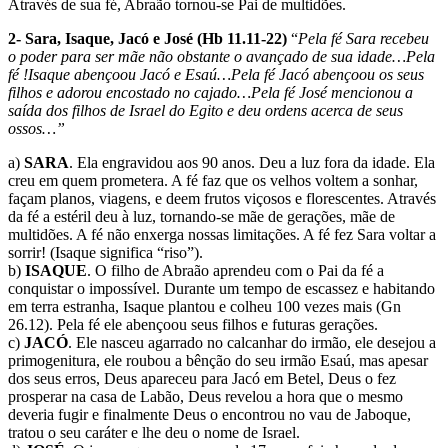
Através de sua fé, Abraão tornou-se Pai de multidões.
2- Sara, Isaque, Jacó e José (Hb 11.11-22)
“
Pela fé Sara recebeu
o poder para ser mãe não obstante o avançado de sua idade…Pela
fé !Isaque abençoou Jacó e Esaú…Pela fé Jacó abençoou os seus
filhos e adorou encostado no cajado…Pela fé José mencionou a
saída dos filhos de Israel do Egito e deu ordens acerca de seus
ossos…”
a)
SARA
. Ela engravidou aos 90 anos. Deu a luz fora da idade. Ela
creu em quem prometera. A fé faz que os velhos voltem a sonhar,
façam planos, viagens, e deem frutos viçosos e florescentes. Através
da fé a estéril deu à luz, tornando-se mãe de gerações, mãe de
multidões. A fé não enxerga nossas limitações. A fé fez Sara voltar a
sorrir! (Isaque significa “riso”).
b)
ISAQUE
. O filho de Abraão aprendeu com o Pai da fé a
conquistar o impossível. Durante um tempo de escassez e habitando
em terra estranha, Isaque plantou e colheu 100 vezes mais (Gn
26.12). Pela fé ele abençoou seus filhos e futuras gerações.
c)
JACÓ
. Ele nasceu agarrado no calcanhar do irmão, ele desejou a
primogenitura, ele roubou a bênção do seu irmão Esaú, mas apesar
dos seus erros, Deus apareceu para Jacó em Betel, Deus o fez
prosperar na casa de Labão, Deus revelou a hora que o mesmo
deveria fugir e finalmente Deus o encontrou no vau de Jaboque,
tratou o seu caráter e lhe deu o nome de Israel.