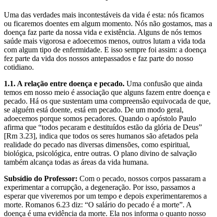
Uma das verdades mais incontestáveis da vida é esta: nós ficamos
ou ficaremos doentes em algum momento. Nós não gostamos, mas a
doença faz parte da nossa vida e existência. Alguns de nós temos
saúde mais vigorosa e adoecemos menos, outros lutam a vida toda
com algum tipo de enfermidade. E isso sempre foi assim: a doença
fez parte da vida dos nossos antepassados e faz parte do nosso
cotidiano.
1.1. A relação entre doença e pecado.
Uma confusão que ainda
temos em nosso meio é associação que alguns fazem entre doença e
pecado. Há os que sustentam uma compreensão equivocada de que,
se alguém está doente, está em pecado. De um modo geral,
adoecemos porque somos pecadores. Quando o apóstolo Paulo
afirma que “todos pecaram e destituídos estão da glória de Deus”
[Rm 3.23], indica que todos os seres humanos são afetados pela
realidade do pecado nas diversas dimensões, como espiritual,
biológica, psicológica, entre outras. O plano divino de salvação
também alcança todas as áreas da vida humana.
Subsídio do Professor:
Com o pecado, nossos corpos passaram a
experimentar a corrupção, a degeneração. Por isso, passamos a
esperar que viveremos por um tempo e depois experimentaremos a
morte. Romanos 6.23 diz: “O salário do pecado é a morte”. A
doença é uma evidência da morte. Ela nos informa o quanto nosso