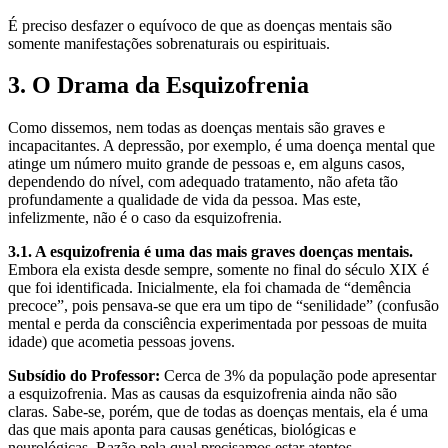
É preciso desfazer o equívoco de que as doenças mentais são
somente manifestações sobrenaturais ou espirituais.
3. O Drama da Esquizofrenia
Como dissemos, nem todas as doenças mentais são graves e
incapacitantes. A depressão, por exemplo, é uma doença mental que
atinge um número muito grande de pessoas e, em alguns casos,
dependendo do nível, com adequado tratamento, não afeta tão
profundamente a qualidade de vida da pessoa. Mas este,
infelizmente, não é o caso da esquizofrenia.
3.1. A esquizofrenia é uma das mais graves doenças mentais.
Embora ela exista desde sempre, somente no final do século XIX é
que foi identificada. Inicialmente, ela foi chamada de “demência
precoce”, pois pensava-se que era um tipo de “senilidade” (confusão
mental e perda da consciência experimentada por pessoas de muita
idade) que acometia pessoas jovens.
Subsídio do Professor:
Cerca de 3% da população pode apresentar
a esquizofrenia. Mas as causas da esquizofrenia ainda não são
claras. Sabe-se, porém, que de todas as doenças mentais, ela é uma
das que mais aponta para causas genéticas, biológicas e
neurológicas. Razão pela qual precisamos estar atentos.