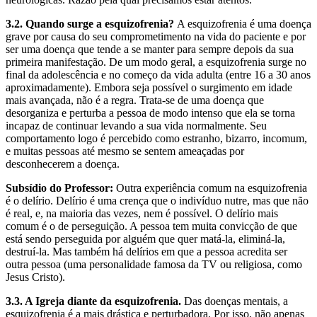
3.2. Quando surge a esquizofrenia?
A esquizofrenia é uma doença
grave por causa do seu comprometimento na vida do paciente e por
ser uma doença que tende a se manter para sempre depois da sua
primeira manifestação. De um modo geral, a esquizofrenia surge no
final da adolescência e no começo da vida adulta (entre 16 a 30 anos
aproximadamente). Embora seja possível o surgimento em idade
mais avançada, não é a regra. Trata-se de uma doença que
desorganiza e perturba a pessoa de modo intenso que ela se torna
incapaz de continuar levando a sua vida normalmente. Seu
comportamento logo é percebido como estranho, bizarro, incomum,
e muitas pessoas até mesmo se sentem ameaçadas por
desconhecerem a doença.
Subsídio do Professor:
Outra experiência comum na esquizofrenia
é o delírio. Delírio é uma crença que o indivíduo nutre, mas que não
é real, e, na maioria das vezes, nem é possível. O delírio mais
comum é o de perseguição. A pessoa tem muita convicção de que
está sendo perseguida por alguém que quer matá-la, eliminá-la,
destruí-la. Mas também há delírios em que a pessoa acredita ser
outra pessoa (uma personalidade famosa da TV ou religiosa, como
Jesus Cristo).
3.3. A Igreja diante da esquizofrenia.
Das doenças mentais, a
esquizofrenia é a mais drástica e perturbadora. Por isso, não apenas