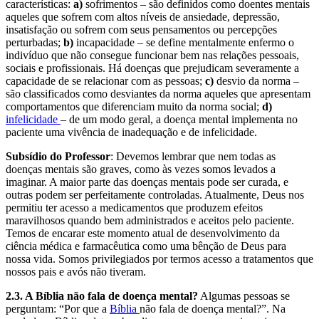
características:
a)
sofrimentos – são definidos como doentes mentais
aqueles que sofrem com altos níveis de ansiedade, depressão,
insatisfação ou sofrem com seus pensamentos ou percepções
perturbadas;
b)
incapacidade – se define mentalmente enfermo o
indivíduo que não consegue funcionar bem nas relações pessoais,
sociais e profissionais. Há doenças que prejudicam severamente a
capacidade de se relacionar com as pessoas;
c)
desvio da norma –
são classificados como desviantes da norma aqueles que apresentam
comportamentos que diferenciam muito da norma social;
d)
infelicidade
– de um modo geral, a doença mental implementa no
paciente uma vivência de inadequação e de infelicidade.
Subsídio do Professor
: Devemos lembrar que nem todas as
doenças mentais são graves, como às vezes somos levados a
imaginar. A maior parte das doenças mentais pode ser curada, e
outras podem ser perfeitamente controladas. Atualmente, Deus nos
permitiu ter acesso a medicamentos que produzem efeitos
maravilhosos quando bem administrados e aceitos pelo paciente.
Temos de encarar este momento atual de desenvolvimento da
ciência médica e farmacêutica como uma bênção de Deus para
nossa vida. Somos privilegiados por termos acesso a tratamentos que
nossos pais e avós não tiveram.
2.3. A Bíblia não fala de doença mental?
Algumas pessoas se
perguntam: “Por que a
Bíblia
não fala de doença mental?”. Na