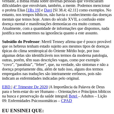
verdade, a Bíblia relata sobre diversas pessoas que vivenciaram
dificuldades que envolviam, também, a mente. Podemos mencionar
o profeta Elias [
1Rs 19
] e
Davi
[Sl 38.4; 42.11] como exemplos. No
entanto, nos tempos bíblicos, não havia o conhecimento das doenças
mentais que temos hoje. Antes do século XVII, a confusão entre
doença mental e manifestações demoníacas era muito comum.
Atualmente, com a quantidade de informações que dispomos, nada
justifica nos mantermos na ignorância quanto a este assunto.
Subsídio do Professor
: Merril Tenney afirma que é pouco provável
que os hebreus tenham estado sujeito aos mesmos tipos de doenças
típicas do clima semitropical do Oriente Médio hoje, por isso
algumas delas são identificáveis nos termos da moderna patologia,
outras, porém, têm suas descrições vagas, como por exemplo
“covo”, “paralisia”, “febre”, que, na verdade, são sintomas e não a
doença propriamente dita, além de tudo isso, alguns dos termos
empregados nas traduções são inteiramente errôneos, pois não
indicam as enfermidades indicadas pelo original.
EBD
|
4° Trimestre De 2020
|A Importância da Palavra de Deus
para o bem-estar do ser Humano – Orientações e Princípios bíblicos
na busca e preservação da saúde integral|
Betel
– Adultos – Lição
09: Enfermidades Psicossomáticas –
CPAD
EU ENSINEI QUE: