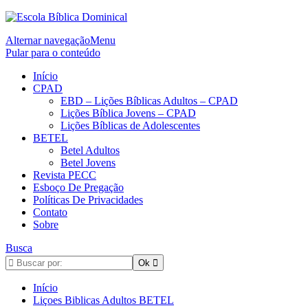
Alternar navegação
Menu
Pular para o conteúdo
Início
CPAD
EBD – Lições Bíblicas Adultos – CPAD
Lições Bíblica Jovens – CPAD
Lições Bíblicas de Adolescentes
BETEL
Betel Adultos
Betel Jovens
Revista PECC
Esboço De Pregação
Políticas De Privacidades
Contato
Sobre
Busca
Início
Liçoes Biblicas Adultos BETEL