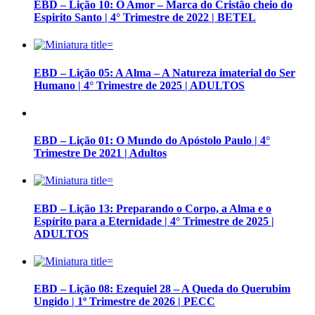
EBD – Lição 10: O Amor – Marca do Cristão cheio do
Espirito Santo | 4° Trimestre de 2022 | BETEL
EBD – Lição 05: A Alma – A Natureza imaterial do Ser
Humano | 4° Trimestre de 2025 | ADULTOS
EBD – Lição 01: O Mundo do Apóstolo Paulo | 4°
Trimestre De 2021 | Adultos
EBD – Lição 13: Preparando o Corpo, a Alma e o
Espírito para a Eternidade | 4° Trimestre de 2025 |
ADULTOS
EBD – Lição 08: Ezequiel 28 – A Queda do Querubim
Ungido | 1º Trimestre de 2026 | PECC