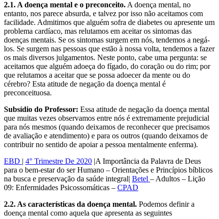
2.1. A doença mental e o preconceito.
A doença mental, no
entanto, nos parece absurda, e talvez por isso não aceitamos com
facilidade. Admitimos que alguém sofra de diabetes ou apresente um
problema cardíaco, mas relutamos em aceitar os sintomas das
doenças mentais. Se os sintomas surgem em nós, tendemos a negá-
los. Se surgem nas pessoas que estão à nossa volta, tendemos a fazer
os mais diversos julgamentos. Neste ponto, cabe uma pergunta: se
aceitamos que alguém adoeça do fígado, do coração ou do rim; por
que relutamos a aceitar que se possa adoecer da mente ou do
cérebro? Esta atitude de negação da doença mental é
preconceituosa.
Subsídio do Professor:
Essa atitude de negação da doença mental
que muitas vezes observamos entre nós é extremamente prejudicial
para nós mesmos (quando deixamos de reconhecer que precisamos
de avaliação e atendimento) e para os outros (quando deixamos de
contribuir no sentido de apoiar a pessoa mentalmente enferma).
EBD
|
4° Trimestre De 2020
|A Importância da Palavra de Deus
para o bem-estar do ser Humano – Orientações e Princípios bíblicos
na busca e preservação da saúde integral|
Betel
– Adultos – Lição
09: Enfermidades Psicossomáticas –
CPAD
2.2. As características da doença mental.
Podemos definir a
doença mental como aquela que apresenta as seguintes