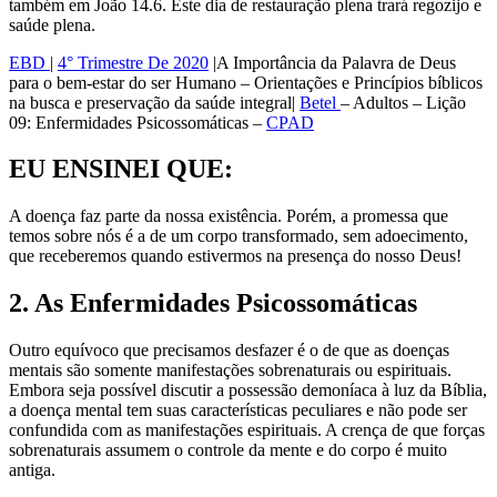
também em João 14.6. Este dia de restauração plena trará regozijo e
saúde plena.
EBD
|
4° Trimestre De 2020
|A Importância da Palavra de Deus
para o bem-estar do ser Humano – Orientações e Princípios bíblicos
na busca e preservação da saúde integral|
Betel
– Adultos – Lição
09: Enfermidades Psicossomáticas –
CPAD
EU ENSINEI QUE:
A doença faz parte da nossa existência. Porém, a promessa que
temos sobre nós é a de um corpo transformado, sem adoecimento,
que receberemos quando estivermos na presença do nosso Deus!
2. As Enfermidades Psicossomáticas
Outro equívoco que precisamos desfazer é o de que as doenças
mentais são somente manifestações sobrenaturais ou espirituais.
Embora seja possível discutir a possessão demoníaca à luz da Bíblia,
a doença mental tem suas características peculiares e não pode ser
confundida com as manifestações espirituais. A crença de que forças
sobrenaturais assumem o controle da mente e do corpo é muito
antiga.