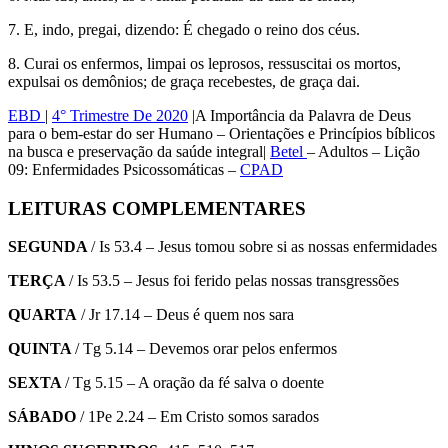
7. E, indo, pregai, dizendo: É chegado o reino dos céus.
8. Curai os enfermos, limpai os leprosos, ressuscitai os mortos,
expulsai os demônios; de graça recebestes, de graça dai.
EBD
|
4° Trimestre De 2020
|A Importância da Palavra de Deus
para o bem-estar do ser Humano – Orientações e Princípios bíblicos
na busca e preservação da saúde integral|
Betel
– Adultos – Lição
09: Enfermidades Psicossomáticas –
CPAD
LEITURAS COMPLEMENTARES
SEGUNDA
/ Is 53.4 – Jesus tomou sobre si as nossas enfermidades
TERÇA
/ Is 53.5 – Jesus foi ferido pelas nossas transgressões
QUARTA
/ Jr 17.14 – Deus é quem nos sara
QUINTA
/ Tg 5.14 – Devemos orar pelos enfermos
SEXTA
/ Tg 5.15 – A oração da fé salva o doente
SÁBADO
/ 1Pe 2.24 – Em Cristo somos sarados