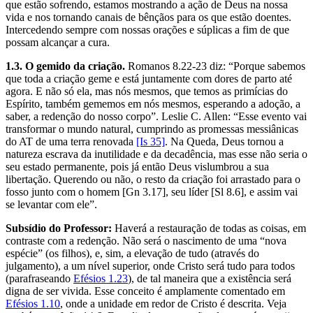
que estão sofrendo, estamos mostrando a ação de Deus na nossa
vida e nos tornando canais de bênçãos para os que estão doentes.
Intercedendo sempre com nossas orações e súplicas a fim de que
possam alcançar a cura.
1.3. O gemido da criação.
Romanos 8.22-23 diz: “Porque sabemos
que toda a criação geme e está juntamente com dores de parto até
agora. E não só ela, mas nós mesmos, que temos as primícias do
Espírito, também gememos em nós mesmos, esperando a adoção, a
saber, a redenção do nosso corpo”. Leslie C. Allen: “Esse evento vai
transformar o mundo natural, cumprindo as promessas messiânicas
do AT de uma terra renovada
[Is 35]
. Na Queda, Deus tornou a
natureza escrava da inutilidade e da decadência, mas esse não seria o
seu estado permanente, pois já então Deus vislumbrou a sua
libertação. Querendo ou não, o resto da criação foi arrastado para o
fosso junto com o homem [Gn 3.17], seu líder [Sl 8.6], e assim vai
se levantar com ele”.
Subsídio do Professor:
Haverá a restauração de todas as coisas, em
contraste com a redenção. Não será o nascimento de uma “nova
espécie” (os filhos), e, sim, a elevação de tudo (através do
julgamento), a um nível superior, onde Cristo será tudo para todos
(parafraseando
Efésios 1.23
), de tal maneira que a existência será
digna de ser vivida. Esse conceito é amplamente comentado em
Efésios 1.10
, onde a unidade em redor de Cristo é descrita. Veja