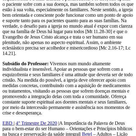
o paciente sofre com a sua doença, mas também sofrem todos os que
estão à sua volta, especialmente os familiares. Neste sentido, a igreja
bem orientada e consciente pode funcionar como um ponto de apoio
e suporte tanto para os pacientes quanto para as suas famílias. Na
verdade, o desafio para a igreja no mundo atual é expor com clareza
que na família de Deus há lugar para todos [Mt 11.28-30] e que o
Evangelho de Jesus Cristo alcança e trata o ser humano em sua
plenitude, não apenas no aspecto espiritual. Assim, o ambiente
eclesiástico precisa ser acolhedor e misericordioso [Mc 2.16-17; Lc
14.21].
Subsídio do Professor:
Vivemos num mundo altamente
individualista e insensível. Apoiar as pessoas que sofrem com a
esquizofrenia e seus familiares é uma atitude que deveria ser de todo
cristão. Na medida do possível, a igreja deve oferecer apoio com
medidas concretas, contribuindo com a aquisição de medicamentos
ou tratamentos, visitando as pessoas que sofrem doenças mentais e
promovendo a integração delas com toda a comunidade. Ofereça
constante suporte espiritual aos doentes mentais e seus familiares,
por meio da intercessão permanente e assistência nos momentos de
crise e desesperança.
EBD
|
4° Trimestre De 2020
|A Importância da Palavra de Deus
para o bem-estar do ser Humano – Orientações e Princípios bíblicos
na busca e preservação da saúde integral|
Betel
– Adultos – Lição