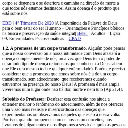
corpo se degenera e se deteriora e caminha na direção da morte a
que todos nós estamos destinados. Assim doença é o produto que
está sobre nós.
EBD
|
4° Trimestre De 2020
|A Importância da Palavra de Deus
para o bem-estar do ser Humano – Orientações e Princípios bíblicos
na busca e preservação da saúde integral|
Betel
– Adultos – Lição
09: Enfermidades Psicossomáticas –
CPAD
1.2. A promessa de um corpo transformado
. Alguém pode pensar
que a nossa conversão ou a nossa intimidade com Deus afastará a
doença completamente de nós, uma vez que Deus tem o poder de
curar todo tipo de doença (e todos os que conhecem a Deus sabem
que Ele cura mesmo toda e qualquer enfermidade). Porém, é preciso
considerar que a promessa que temos sobre nós é a de um corpo
transformado, sem adoecimento, que receberemos quando
estivermos na presença do nosso Deus! A promessa é mais ampla:
viveremos num lugar onde não há dor, morte e nem luto [Ap 21.4].
Subsídio do Professor:
Desfazer esta confusão nos ajuda a
entender melhor o fenômeno do adoecimento, além de nos oferecer
uma visão mais realista e misericordiosa das doenças que
experimentamos ou observamos naqueles que estão à nossa volta.
Por isso, quando rompemos com os nossos preconceitos, nos
livramos de julgamentos e nos dispomos a servir de apoio às pessoas