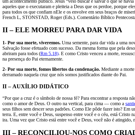
um acontecimento público. Jesus “veio buscar e salvar o que se havia
aqueles que o executaram e pleiteia a Deus que os perdoe, porque eles
para todos os que confiam nEle e os envolve em seus braços de mise
French L, STONSTAD, Roger (Eds.). Comentário Bíblico Pentecostal
II – ELE MORREU PARA DAR VIDA
1- Por sua morte, viveremos.
Uma semente, para dar vida a uma nova 
Salvação fosse efetuado com sucesso. Da mesma forma que pela desob
abriram para todos (
Rm 5.18)
. E como Cristo venceu a morte, ressus
na presença do Pai eternamente.
2- Por sua morte, fomos libertos da condenação.
Mediante a morte d
derramado naquela cruz que nós somos justificados diante do Pai.
II – AUXÍLIO DIDÁTICO
“Por que a cruz é o símbolo de nossa fé? Para encontrar a resposta n
como o amor de Deus. O outro na vertical, para cima — como a
sant
seus filhos sem descer seus padrões. Como Ele pôde fazer isto? Em 
terra. E, entre você e Deus, suspenso entre você e o céu, está Cristo 
ira. Uma vez que Cristo está entre você e Deus, você não é atingid
III – RECONCILIOU-NOS COMO CRI