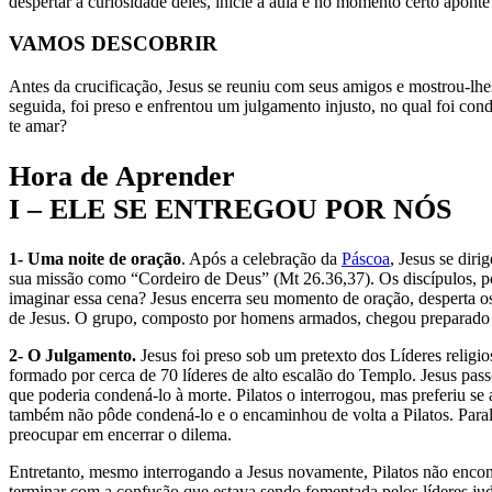
despertar a curiosidade deles, inicie a aula e no momento certo aponte
VAMOS DESCOBRIR
Antes da crucificação, Jesus se reuniu com seus amigos e mostrou-lh
seguida, foi preso e enfrentou um julgamento injusto, no qual foi con
te amar?
Hora de Aprender
I – ELE SE ENTREGOU POR NÓS
1- Uma noite de oração
. Após a celebração da
Páscoa
, Jesus se dir
sua missão como “Cordeiro de Deus” (Mt 26.36,37). Os discípulos, 
imaginar essa cena? Jesus encerra seu momento de oração, desperta os
de Jesus. O grupo, composto por homens armados, chegou preparado p
2- O Julgamento.
Jesus foi preso sob um pretexto dos Líderes religi
formado por cerca de 70 líderes de alto escalão do Templo. Jesus pas
que poderia condená-lo à morte. Pilatos o interrogou, mas preferiu se
também não pôde condená-lo e o encaminhou de volta a Pilatos. Parale
preocupar em encerrar o dilema.
Entretanto, mesmo interrogando a Jesus novamente, Pilatos não encon
terminar com a confusão que estava sendo fomentada pelos líderes jud