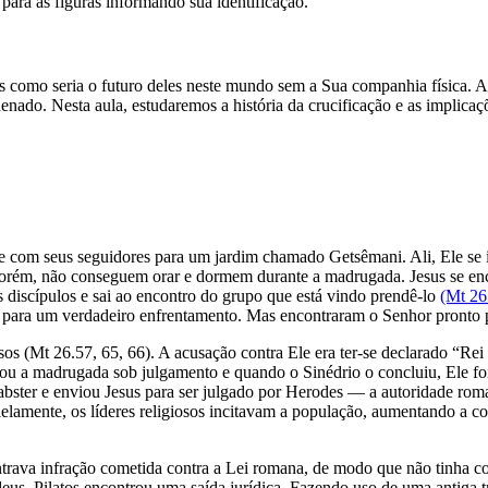
 para as figuras informando sua identificação.
es como seria o futuro deles neste mundo sem a Sua companhia física. 
denado. Nesta aula, estudaremos a história da crucificação e as implica
ige com seus seguidores para um jardim chamado Getsêmani. Ali, Ele se
porém, não conseguem orar e dormem durante a madrugada. Jesus se enc
 discípulos e sai ao encontro do grupo que está vindo prendê-lo
(Mt 26
ara um verdadeiro enfrentamento. Mas encontraram o Senhor pronto par
osos (Mt 26.57, 65, 66). A acusação contra Ele era ter-se declarado “Re
sou a madrugada sob julgamento e quando o Sinédrio o concluiu, Ele fo
 abster e enviou Jesus para ser julgado por Herodes — a autoridade rom
lamente, os líderes religiosos incitavam a população, aumentando a co
trava infração cometida contra a Lei romana, de modo que não tinha co
eus, Pilatos encontrou uma saída jurídica. Fazendo uso de uma antiga t