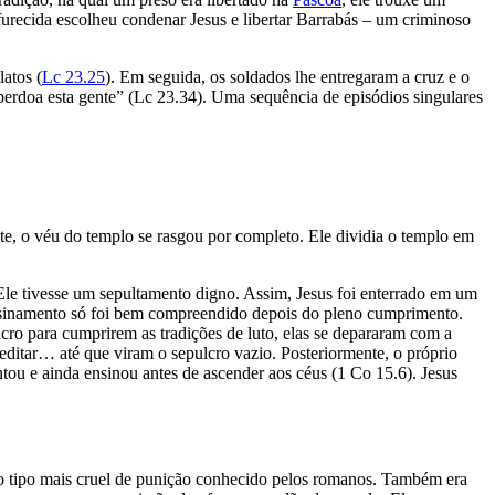
recida escolheu condenar Jesus e libertar Barrabás – um criminoso
latos (
Lc 23.25
). Em seguida, os soldados lhe entregaram a cruz e o
, perdoa esta gente” (Lc 23.34). Uma sequência de episódios singulares
nte, o véu do templo se rasgou por completo. Ele dividia o templo em
Ele tivesse um sepultamento digno. Assim, Jesus foi enterrado em um
e ensinamento só foi bem compreendido depois do pleno cumprimento.
ro para cumprirem as tradições de luto, elas se depararam com a
creditar… até que viram o sepulcro vazio. Posteriormente, o próprio
ntou e ainda ensinou antes de ascender aos céus (1 Co 15.6). Jesus
a o tipo mais cruel de punição conhecido pelos romanos. Também era