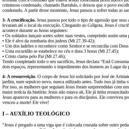
criminoso condenado, chamado Barrabás, e deixou que o povo escolhe
condenado. A partir desse momento, Jesus passou a sofrer todas as 
3- A crucificação.
Jesus passou por todo o tipo de agressão que seus a
levaram até o local da execução. Chegando ao Gólgota, Jesus é crucifi
acontece durante as horas seguintes:
• Os soldados lançam sortes sobre suas vestes, cumprindo assim uma 
• Ele é alvo da zombaria dos judeus (Mt 27.39-42);
• Um dos ladrões o reconhece como Senhor e se reconcilia com Deus
• Uma escuridão se estabelece no céu e dura 3 horas (Mt 27.45);
• Cristo clama pelo Pai (Mt 27.46);
Tendo completado todo o seu sacrifício, Jesus declara “Está Consumad
dois espaços, representando o impedimento dos homens ao Lugar da 
4- A ressurreição
. O corpo de Jesus foi solicitado por José de Arim
jardim, num sepulcro novo, nunca utilizado antes. Tudo isso já tinha
Por isso, as mulheres que seguiam Jesus foram surpreendidas com um
maior notícia da história: Jesus não estava ali, Ele já tinha ressusci
Jesus apareceu para as mulheres e para os discípulos. Ele conviveu po
venceu a morte! Ele vive!
I – AUXÍLIO TEOLÓGICO
“Jesus é pregado a uma viga que é colocada cruzada sobre outro peda