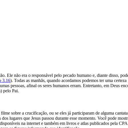
ação. Ele não era o responsável pelo pecado humano e, diante disso, po
o 3.16
). Todas as manhãs, quando acordamos podemos ter uma certeza ,
mas pessoas, afinal os seres humanos erram. Entretanto, em Deus enco
) pelo Pai.
 filme sobre a crucificação, ou se eles já participaram de alguma canta
s dos lugares que Jesus passou durante esse momento. Você pode mostrar
 disponíveis na internet e também em livros e atlas publicados pela CP