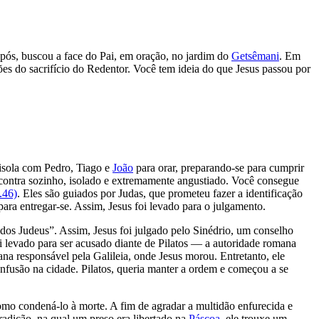
Após, buscou a face do Pai, em oração, no jardim do
Getsêmani
. Em
ções do sacrifício do Redentor. Você tem ideia do que Jesus passou por
 isola com Pedro, Tiago e
João
para orar, preparando-se para cumprir
ontra sozinho, isolado e extremamente angustiado. Você consegue
.46)
. Eles são guiados por Judas, que prometeu fazer a identificação
a entregar-se. Assim, Jesus foi levado para o julgamento.
i dos Judeus”. Assim, Jesus foi julgado pelo Sinédrio, um conselho
i levado para ser acusado diante de Pilatos — a autoridade romana
ana responsável pela Galileia, onde Jesus morou. Entretanto, ele
nfusão na cidade. Pilatos, queria manter a ordem e começou a se
mo condená-lo à morte. A fim de agradar a multidão enfurecida e
radição, na qual um preso era libertado na
Páscoa
, ele trouxe um