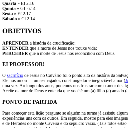
Quarta
» Ef 2.16
Quinta
» GL 6.14
Sexta
» Ef 2.17
Sábado
» Cl 2.14
OBJETIVOS
APRENDER
a história da crucificação;
ENTENDER
que a morte de Jesus nos trouxe vida;
PERCEBER
que a morte de Jesus nos reconciliou com Deus.
EI PROFESSOR!
O
sacrifício
de Jesus no Calvário foi o ponto alto da história da Salv
Ele nos amou — um esmagador, constrangedor e inegociável amor (
J
uma vez. Ao longo dos anos, podemos nos frustrar com o amor de algu
Aceite o amor de Deus e entenda que você é um (a) filho (a) amado (a
PONTO DE PARTIDA
Para começar esta lição pergunte se alguém na turma já assistiu algum
experiências uns com os outros. Em seguida, mostre para eles imagen
e de Herodes do monte Caveira e do sepulcro vazio. (Tais fotos estão