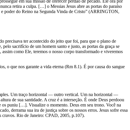
 prossegue em sua missão de oferecer perdão de pecado. Ele ora por
nunca retira a culpa. […] o Messias Jesus abre as portas do paraíso
glória e poder do Reino na Segunda Vinda de Cristo” (ARRINGTON,
o precisava ter acontecido do jeito que foi, para que o plano de
elo sacrifício de um homem santo e justo, as portas da graça se
e, assim como Ele, teremos o nosso corpo transformado e viveremos
dos, o que nos garante a vida eterna (Rm 8.1). É por causa do sangue
imples. Um traço horizontal — outro vertical. Um na horizontal —
altura de sua santidade. A cruz é a interseção. É onde Deus perdoou
le os puniu […]. Visualize o momento. Deus em seu trono. Você na
ado, derrama sua ira de justiça sobre os nossos erros. Jesus sofre essa
s cravos. Rio de Janeiro: CPAD, 2005, p.107).