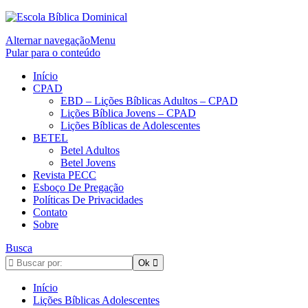
Alternar navegação
Menu
Pular para o conteúdo
Início
CPAD
EBD – Lições Bíblicas Adultos – CPAD
Lições Bíblica Jovens – CPAD
Lições Bíblicas de Adolescentes
BETEL
Betel Adultos
Betel Jovens
Revista PECC
Esboço De Pregação
Políticas De Privacidades
Contato
Sobre
Busca
Início
Lições Bíblicas Adolescentes