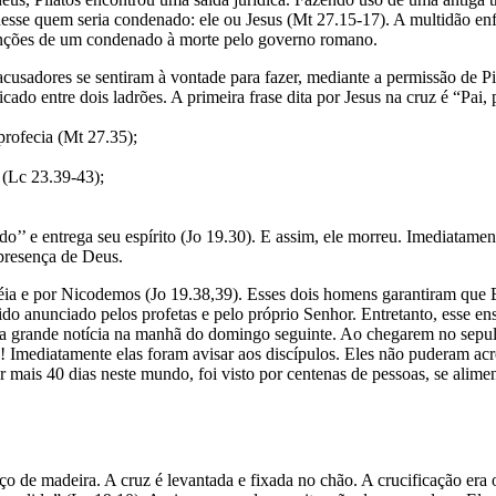
sse quem seria condenado: ele ou Jesus (Mt 27.15-17). A multidão enfu
sanções de um condenado à morte pelo governo romano.
cusadores se sentiram à vontade para fazer, mediante a permissão de Pi
cado entre dois ladrões. A primeira frase dita por Jesus na cruz é “Pai
profecia (Mt 27.35);
 (Lc 23.39-43);
o’’ e entrega seu espírito (Jo 19.30). E assim, ele morreu. Imediatame
presença de Deus.
atéia e por Nicodemos (Jo 19.38,39). Esses dois homens garantiram que 
 sido anunciado pelos profetas e pelo próprio Senhor. Entretanto, ess
a grande notícia na manhã do domingo seguinte. Ao chegarem no sepulc
tado! Imediatamente elas foram avisar aos discípulos. Eles não puderam a
r mais 40 dias neste mundo, foi visto por centenas de pessoas, se alime
ço de madeira. A cruz é levantada e fixada no chão. A crucificação er