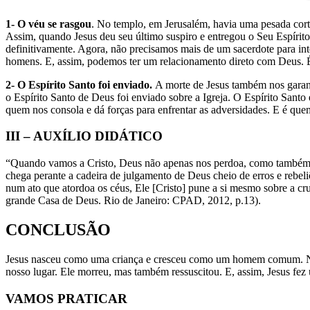
1- O véu se rasgou
. No templo, em Jerusalém, havia uma pesada cort
Assim, quando Jesus deu seu último suspiro e entregou o Seu Espírito
definitivamente. Agora, não precisamos mais de um sacerdote para int
homens. E, assim, podemos ter um relacionamento direto com Deus. É 
2- O Espírito Santo foi enviado.
A morte de Jesus também nos garan
o Espírito Santo de Deus foi enviado sobre a Igreja. O Espírito Santo
quem nos consola e dá forças para enfrentar as adversidades. E é quem
III – AUXÍLIO DIDÁTICO
“Quando vamos a Cristo, Deus não apenas nos perdoa, como também 
chega perante a cadeira de julgamento de Deus cheio de erros e rebel
num ato que atordoa os céus, Ele [Cristo] pune a si mesmo sobre a cr
grande Casa de Deus. Rio de Janeiro: CPAD, 2012, p.13).
CONCLUSÃO
Jesus nasceu como uma criança e cresceu como um homem comum. No te
nosso lugar. Ele morreu, mas também ressuscitou. E, assim, Jesus fez 
VAMOS PRATICAR