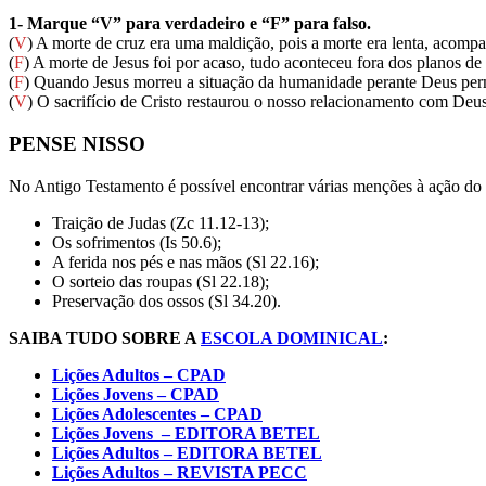
1- Marque “V” para verdadeiro e “F” para falso.
(
V
) A morte de cruz era uma maldição, pois a morte era lenta, acomp
(
F
) A morte de Jesus foi por acaso, tudo aconteceu fora dos planos de
(
F
) Quando Jesus morreu a situação da humanidade perante Deus pe
(
V
) O sacrifício de Cristo restaurou o nosso relacionamento com Deu
PENSE NISSO
No Antigo Testamento é possível encontrar várias menções à ação do 
Traição de Judas (Zc 11.12-13);
Os sofrimentos (Is 50.6);
A ferida nos pés e nas mãos (Sl 22.16);
O sorteio das roupas (Sl 22.18);
Preservação dos ossos (Sl 34.20).
SAIBA TUDO SOBRE A
ESCOLA DOMINICAL
:
Lições Adultos – CPAD
Lições Jovens – CPAD
Lições Adolescentes – CPAD
Lições Jovens – EDITORA BETEL
Lições Adultos – EDITORA BETEL
Lições Adultos – REVISTA PECC