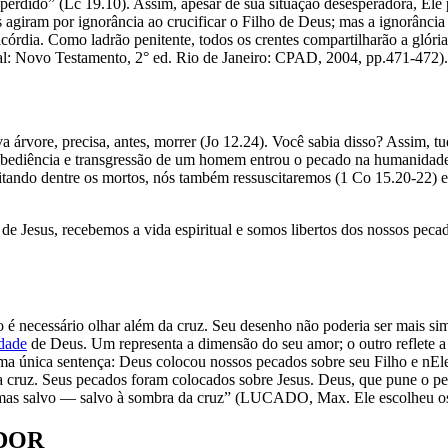
 perdido” (Lc 19.10). Assim, apesar de sua situação desesperadora, Ele
 agiram por ignorância ao crucificar o Filho de Deus; mas a ignorância 
ricórdia. Como ladrão penitente, todos os crentes compartilharão a 
: Novo Testamento, 2° ed. Rio de Janeiro: CPAD, 2004, pp.471-472).
árvore, precisa, antes, morrer (Jo 12.24). Você sabia disso? Assim, tud
ediência e transgressão de um homem entrou o pecado na humanidade, p
citando dentre os mortos, nós também ressuscitaremos (1 Co 15.20-22) 
e Jesus, recebemos a vida espiritual e somos libertos dos nossos peca
ão é necessário olhar além da cruz. Seu desenho não poderia ser mais s
idade
de Deus. Um representa a dimensão do seu amor; o outro reflete a 
uma única sentença: Deus colocou nossos pecados sobre seu Filho e nE
na cruz. Seus pecados foram colocados sobre Jesus. Deus, que pune o pec
o, mas salvo — salvo à sombra da cruz” (LUCADO, Max. Ele escolheu o
ADOR