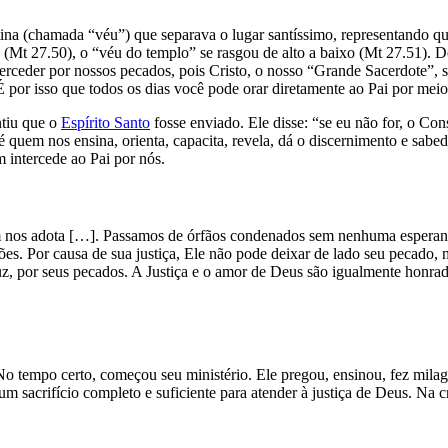
ina (chamada “véu”) que separava o lugar santíssimo, representando q
 (Mt 27.50), o “véu do templo” se rasgou de alto a baixo (Mt 27.51). D
erceder por nossos pecados, pois Cristo, o nosso “Grande Sacerdote”, s
por isso que todos os dias você pode orar diretamente ao Pai por meio 
tiu que o
Espírito Santo
fosse enviado. Ele disse: “se eu não for, o Co
 é quem nos ensina, orienta, capacita, revela, dá o discernimento e sabe
 intercede ao Pai por nós.
nos adota […]. Passamos de órfãos condenados sem nenhuma esperança
iões. Por causa de sua justiça, Ele não pode deixar de lado seu pecado
uz, por seus pecados. A Justiça e o amor de Deus são igualmente honra
mpo certo, começou seu ministério. Ele pregou, ensinou, fez milagres
um sacrifício completo e suficiente para atender à justiça de Deus. Na 