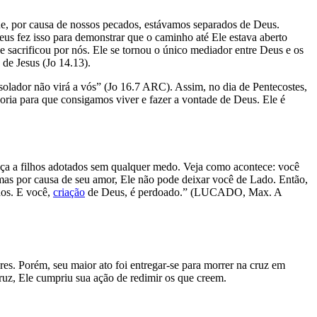
ue, por causa de nossos pecados, estávamos separados de Deus.
eus fez isso para demonstrar que o caminho até Ele estava aberto
e sacrificou por nós. Ele se tornou o único mediador entre Deus e os
de Jesus (Jo 14.13).
nsolador não virá a vós” (Jo 16.7 ARC). Assim, no dia de Pentecostes,
doria para que consigamos viver e fazer a vontade de Deus. Ele é
 a filhos adotados sem qualquer medo. Veja como acontece: você
, mas por causa de seu amor, Ele não pode deixar você de Lado. Então,
dos. E você,
criação
de Deus, é perdoado.” (LUCADO, Max. A
. Porém, seu maior ato foi entregar-se para morrer na cruz em
cruz, Ele cumpriu sua ação de redimir os que creem.