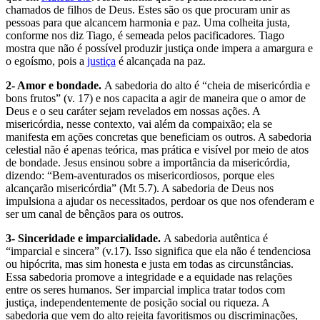
chamados de filhos de Deus. Estes são os que procuram unir as
pessoas para que alcancem harmonia e paz. Uma colheita justa,
conforme nos diz Tiago, é semeada pelos pacificadores. Tiago
mostra que não é possível produzir justiça onde impera a amargura e
o egoísmo, pois a
justiça
é alcançada na paz.
2- Amor e bondade.
A sabedoria do alto é “cheia de misericórdia e
bons frutos” (v. 17) e nos capacita a agir de maneira que o amor de
Deus e o seu caráter sejam revelados em nossas ações. A
misericórdia, nesse contexto, vai além da compaixão; ela se
manifesta em ações concretas que beneficiam os outros. A sabedoria
celestial não é apenas teórica, mas prática e visível por meio de atos
de bondade. Jesus ensinou sobre a importância da misericórdia,
dizendo: “Bem-aventurados os misericordiosos, porque eles
alcançarão misericórdia” (Mt 5.7). A sabedoria de Deus nos
impulsiona a ajudar os necessitados, perdoar os que nos ofenderam e
ser um canal de bênçãos para os outros.
3- Sinceridade e imparcialidade.
A sabedoria autêntica é
“imparcial e sincera” (v.17). Isso significa que ela não é tendenciosa
ou hipócrita, mas sim honesta e justa em todas as circunstâncias.
Essa sabedoria promove a integridade e a equidade nas relações
entre os seres humanos. Ser imparcial implica tratar todos com
justiça, independentemente de posição social ou riqueza. A
sabedoria que vem do alto rejeita favoritismos ou discriminações,