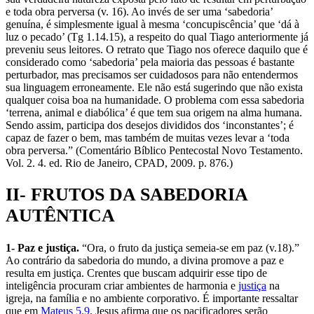
e toda obra perversa (v. 16). Ao invés de ser uma ‘sabedoria’
genuína, é simplesmente igual à mesma ‘concupiscência’ que ‘dá à
luz o pecado’ (Tg 1.14.15), a respeito do qual Tiago anteriormente já
preveniu seus leitores. O retrato que Tiago nos oferece daquilo que é
considerado como ‘sabedoria’ pela maioria das pessoas é bastante
perturbador, mas precisamos ser cuidadosos para não entendermos
sua linguagem erroneamente. Ele não está sugerindo que não exista
qualquer coisa boa na humanidade. O problema com essa sabedoria
‘terrena, animal e diabólica’ é que tem sua origem na alma humana.
Sendo assim, participa dos desejos divididos dos ‘inconstantes’; é
capaz de fazer o bem, mas também de muitas vezes levar a ‘toda
obra perversa.” (Comentário Bíblico Pentecostal Novo Testamento.
Vol. 2. 4. ed. Rio de Janeiro, CPAD, 2009. p. 876.)
II- FRUTOS DA SABEDORIA
AUTÊNTICA
1- Paz e justiça.
“Ora, o fruto da justiça semeia-se em paz (v.18).”
Ao contrário da sabedoria do mundo, a divina promove a paz e
resulta em justiça. Crentes que buscam adquirir esse tipo de
inteligência procuram criar ambientes de harmonia e
justiça
na
igreja, na família e no ambiente corporativo. É importante ressaltar
que em
Mateus 5.9
. Jesus afirma que os pacificadores serão