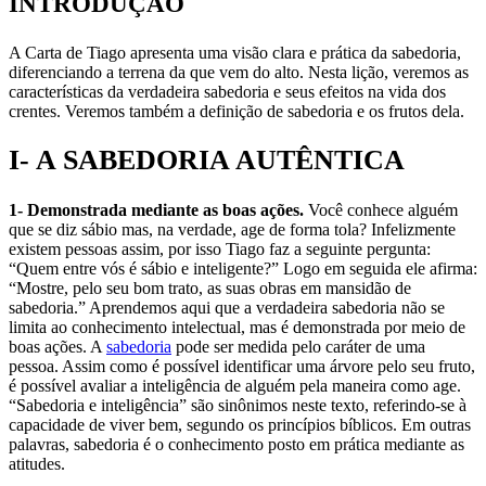
INTRODUÇÃO
A Carta de Tiago apresenta uma visão clara e prática da sabedoria,
diferenciando a terrena da que vem do alto. Nesta lição, veremos as
características da verdadeira sabedoria e seus efeitos na vida dos
crentes. Veremos também a definição de sabedoria e os frutos dela.
I- A SABEDORIA AUTÊNTICA
1- Demonstrada mediante as boas ações.
Você conhece alguém
que se diz sábio mas, na verdade, age de forma tola? Infelizmente
existem pessoas assim, por isso Tiago faz a seguinte pergunta:
“Quem entre vós é sábio e inteligente?” Logo em seguida ele afirma:
“Mostre, pelo seu bom trato, as suas obras em mansidão de
sabedoria.” Aprendemos aqui que a verdadeira sabedoria não se
limita ao conhecimento intelectual, mas é demonstrada por meio de
boas ações. A
sabedoria
pode ser medida pelo caráter de uma
pessoa. Assim como é possível identificar uma árvore pelo seu fruto,
é possível avaliar a inteligência de alguém pela maneira como age.
“Sabedoria e inteligência” são sinônimos neste texto, referindo-se à
capacidade de viver bem, segundo os princípios bíblicos. Em outras
palavras, sabedoria é o conhecimento posto em prática mediante as
atitudes.