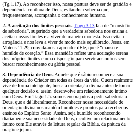
(Tg 1.17). Ao reconhecer isso, nossa postura deve ser de gratidão e
dependência contínua de Deus, evitando a soberba que,
frequentemente, acompanha o conhecimento humano.
2- A aceitação dos limites pessoais.
Tiago 3.13
fala de “mansidão
de sabedoria”, sugerindo que a verdadeira sabedoria nos ensina a
aceitar nossos limites e a viver de maneira modesta. Isso evita a
arrogância e nos leva a viver de modo mais equilibrado. Jesus, em
Mateus 11.29, convida-nos a aprender dEle, que é “manso e
humilde de coração.” Essa mansidão reflete uma aceitação serena
dos próprios limites e uma disposição para servir aos outros sem
buscar reconhecimento ou glória pessoal.
3- Dependência de Deus.
Aquele que é sábio reconhece a sua
dependência do Criador em todas as áreas da vida. Quem realmente
vive de forma inteligente, busca a orientação divina antes de tomar
qualquer decisão e, assim, desenvolve um relacionamento íntimo
com Deus. Em Tiago 1.5. somos encorajados a pedir sabedoria a
Deus, que a dá liberalmente. Reconhecer nossa necessidade de
orientação divina nos mantém humildes e prontos para receber os
ensinos do Espírito Santo. Assim, seja humilde reconhecendo
diariamente sua necessidade de Deus, e cultive um relacionamento
íntimo com Ele através da leitura regular da Bíblia, da prática da
oração e jejum.