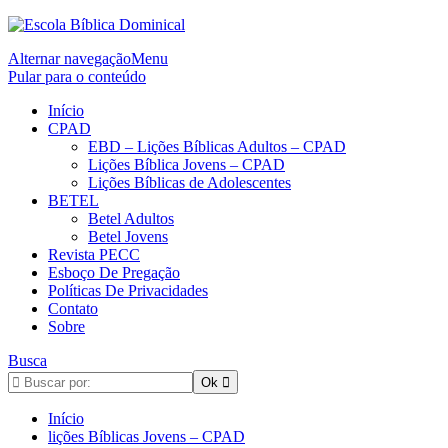
Alternar navegação
Menu
Pular para o conteúdo
Início
CPAD
EBD – Lições Bíblicas Adultos – CPAD
Lições Bíblica Jovens – CPAD
Lições Bíblicas de Adolescentes
BETEL
Betel Adultos
Betel Jovens
Revista PECC
Esboço De Pregação
Políticas De Privacidades
Contato
Sobre
Busca
Início
lições Bíblicas Jovens – CPAD