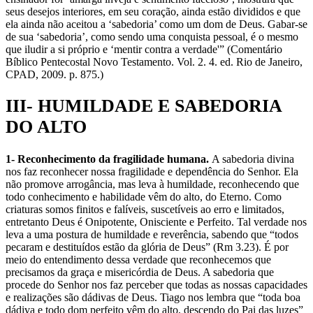
seus desejos interiores, em seu coração, ainda estão divididos e que
ela ainda não aceitou a ‘sabedoria’ como um dom de Deus. Gabar-se
de sua ‘sabedoria’, como sendo uma conquista pessoal, é o mesmo
que iludir a si próprio e ‘mentir contra a verdade'” (Comentário
Bíblico Pentecostal Novo Testamento. Vol. 2. 4. ed. Rio de Janeiro,
CPAD, 2009. p. 875.)
III- HUMILDADE E SABEDORIA
DO ALTO
1- Reconhecimento da fragilidade humana.
A sabedoria divina
nos faz reconhecer nossa fragilidade e dependência do Senhor. Ela
não promove arrogância, mas leva à humildade, reconhecendo que
todo conhecimento e habilidade vêm do alto, do Eterno. Como
criaturas somos finitos e falíveis, suscetíveis ao erro e limitados,
entretanto Deus é Onipotente, Onisciente e Perfeito. Tal verdade nos
leva a uma postura de humildade e reverência, sabendo que “todos
pecaram e destituídos estão da glória de Deus” (Rm 3.23). É por
meio do entendimento dessa verdade que reconhecemos que
precisamos da graça e misericórdia de Deus. A sabedoria que
procede do Senhor nos faz perceber que todas as nossas capacidades
e realizações são dádivas de Deus. Tiago nos lembra que “toda boa
dádiva e todo dom perfeito vêm do alto, descendo do Pai das luzes”