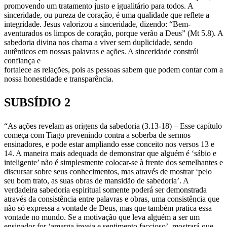
promovendo um tratamento justo e igualitário para todos. A
sinceridade, ou pureza de coração, é uma qualidade que reflete a
integridade. Jesus valorizou a sinceridade, dizendo: “Bem-
aventurados os limpos de coração, porque verão a Deus” (Mt 5.8). A
sabedoria divina nos chama a viver sem duplicidade, sendo
autênticos em nossas palavras e ações. A sinceridade constrói
confiança e
fortalece as relações, pois as pessoas sabem que podem contar com a
nossa honestidade e transparência.
SUBSÍDIO 2
“As ações revelam as origens da sabedoria (3.13-18) – Esse capítulo
começa com Tiago prevenindo contra a soberba de sermos
ensinadores, e pode estar ampliando esse conceito nos versos 13 e
14. A maneira mais adequada de demonstrar que alguém é ‘sábio e
inteligente’ não é simplesmente colocar-se à frente dos semelhantes e
discursar sobre seus conhecimentos, mas através de mostrar ‘pelo
seu bom trato, as suas obras de mansidão de sabedoria’. A
verdadeira sabedoria espiritual somente poderá ser demonstrada
através da consistência entre palavras e obras, uma consistência que
não só expressa a vontade de Deus, mas que também pratica essa
vontade no mundo. Se a motivação que leva alguém a ser um
ensinador for ‘amarga inveja e sentimento faccioso’, mostrará que