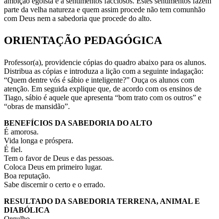
ambição egoísta e a sentimentos facciosos. Estes sentimentos fazem
parte da velha natureza e quem assim procede não tem comunhão
com Deus nem a sabedoria que procede do alto.
ORIENTAÇÃO PEDAGÓGICA
Professor(a), providencie cópias do quadro abaixo para os alunos.
Distribua as cópias e introduza a lição com a seguinte indagação:
“Quem dentre vós é sábio e inteligente?” Ouça os alunos com
atenção. Em seguida explique que, de acordo com os ensinos de
Tiago, sábio é aquele que apresenta “bom trato com os outros” e
“obras de mansidão”.
BENEFÍCIOS DA SABEDORIA DO ALTO
É amorosa.
Vida longa e próspera.
É fiel.
Tem o favor de Deus e das pessoas.
Coloca Deus em primeiro lugar.
Boa reputação.
Sabe discernir o certo e o errado.
RESULTADO DA SABEDORIA TERRENA, ANIMAL E
DIABÓLICA
Orgulho.