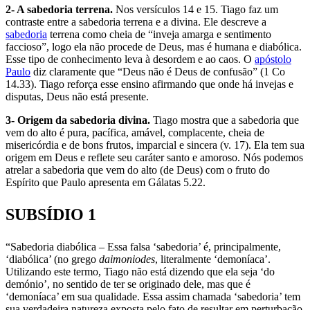
2- A sabedoria terrena.
Nos versículos 14 e 15. Tiago faz um
contraste entre a sabedoria terrena e a divina. Ele descreve a
sabedoria
terrena como cheia de “inveja amarga e sentimento
faccioso”, logo ela não procede de Deus, mas é humana e diabólica.
Esse tipo de conhecimento leva à desordem e ao caos. O
apóstolo
Paulo
diz claramente que “Deus não é Deus de confusão” (1 Co
14.33). Tiago reforça esse ensino afirmando que onde há invejas e
disputas, Deus não está presente.
3- Origem da sabedoria divina.
Tiago mostra que a sabedoria que
vem do alto é pura, pacífica, amável, complacente, cheia de
misericórdia e de bons frutos, imparcial e sincera (v. 17). Ela tem sua
origem em Deus e reflete seu caráter santo e amoroso. Nós podemos
atrelar a sabedoria que vem do alto (de Deus) com o fruto do
Espírito que Paulo apresenta em Gálatas 5.22.
SUBSÍDIO 1
“Sabedoria diabólica – Essa falsa ‘sabedoria’ é, principalmente,
‘diabólica’ (no grego
daimoniodes
, literalmente ‘demoníaca’.
Utilizando este termo, Tiago não está dizendo que ela seja ‘do
demónio’, no sentido de ter se originado dele, mas que é
‘demoníaca’ em sua qualidade. Essa assim chamada ‘sabedoria’ tem
sua verdadeira natureza exposta pelo fato de resultar em perturbação