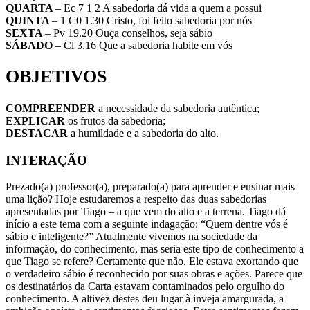
QUARTA
– Ec 7 1 2 A sabedoria dá vida a quem a possui
QUINTA
– 1 C0 1.30 Cristo, foi feito sabedoria por nós
SEXTA
– Pv 19.20 Ouça conselhos, seja sábio
SÁBADO
– Cl 3.16 Que a sabedoria habite em vós
OBJETIVOS
COMPREENDER
a necessidade da sabedoria autêntica;
EXPLICAR
os frutos da sabedoria;
DESTACAR
a humildade e a sabedoria do alto.
INTERAÇÃO
Prezado(a) professor(a), preparado(a) para aprender e ensinar mais
uma lição? Hoje estudaremos a respeito das duas sabedorias
apresentadas por Tiago – a que vem do alto e a terrena. Tiago dá
início a este tema com a seguinte indagação: “Quem dentre vós é
sábio e inteligente?” Atualmente vivemos na sociedade da
informação, do conhecimento, mas seria este tipo de conhecimento a
que Tiago se refere? Certamente que não. Ele estava exortando que
o verdadeiro sábio é reconhecido por suas obras e ações. Parece que
os destinatários da Carta estavam contaminados pelo orgulho do
conhecimento. A altivez destes deu lugar à inveja amargurada, a