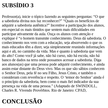
SUBSÍDIO 3
Professor(a), inicie o tópico fazendo as seguintes perguntas: “O que
a sabedoria divina nos faz reconhecer?” “Quais os benefícios de
adquirir a sabedoria autêntica?” Incentive a participação dos alunos,
em especial os mais tímidos que sentem mais dificuldades em
participar ativamente da aula. Ouça os alunos com atenção e
explique é “o homem transmite conhecimento. Deus dá sabedoria. O
conhecimento nos vem com a educação, seja absorvendo o que os
mais educados têm a dizer, seja simplesmente reunindo informações
aqui e ali, no caminho da vida. Mas e quanto à sabedoria que vem
do alto? Como você já sabe, não há curso, não há escola, não há
banco de dados na terra onde possamos acessar a sabedoria. Diga
aos alunos(as) que uma pessoa pode adquirir conhecimento, e ainda
assim estar distante do Deus vivo. Mas os que são sábios conhecem
o Senhor Deus, pela fé no seu Filho, Jesus Cristo, e também o
consideram com reverência e respeito. O ‘temor do Senhor’ ainda é
o princípio da sabedoria, bem como o mais fiel indicador da sua
presença na vida de uma pessoa.” (Adaptado de SWINDOLL,
Charles R. Vivendo Provérbios. Rio de Janeiro: CPAD,
CONCLUSÃO