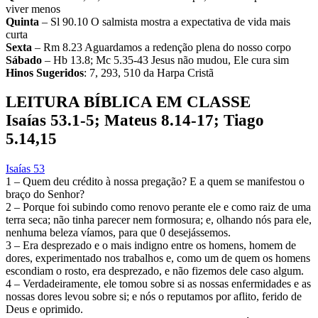
viver menos
Quinta
– Sl 90.10 O salmista mostra a expectativa de vida mais
curta
Sexta
– Rm 8.23 Aguardamos a redenção plena do nosso corpo
Sábado
– Hb 13.8; Mc 5.35-43 Jesus não mudou, Ele cura sim
Hinos Sugeridos
: 7, 293, 510 da Harpa Cristã
LEITURA BÍBLICA EM CLASSE
Isaías 53.1-5; Mateus 8.14-17; Tiago
5.14,15
Isaías 53
1 – Quem deu crédito à nossa pregação? E a quem se manifestou o
braço do Senhor?
2 – Porque foi subindo como renovo perante ele e como raiz de uma
terra seca; não tinha parecer nem formosura; e, olhando nós para ele,
nenhuma beleza víamos, para que 0 desejássemos.
3 – Era desprezado e o mais indigno entre os homens, homem de
dores, experimentado nos trabalhos e, como um de quem os homens
escondiam o rosto, era desprezado, e não fizemos dele caso algum.
4 – Verdadeiramente, ele tomou sobre si as nossas enfermidades e as
nossas dores levou sobre si; e nós o reputamos por aflito, ferido de
Deus e oprimido.