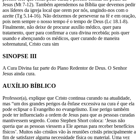
Jesus (Mt 7-12). Também aprendemos na Bíblia que devemos pedir
aos líderes da igreja local que orem por nós, ungindo-nos com o
azeite (Tg 5.14-16). Não deixemos de perseverar na fé e em oração,
pois nem sempre o nosso tempo é o tempo de Deus (Lc 18.1-8).
Finalmente, não deixe de procurar auxílio médico, quer para
tratamento, quer para confirmar a cura divina recebida; pois quer
usando e abençoando os médicos, quer curando de maneira
sobrenatural, Cristo cura sim
SINOPSE III
A Cura Divina faz parte do Plano Redentor de Deus. O Senhor
Jesus ainda cura.
AUXÍLIO BÍBLICO
Professor(a), explique que Cristo continua curando na atualidade,
mas “um dos grandes perigos da ênfase excessiva na cura é que ela
pode eclipsar o Evangelho no evangelismo. Esse perigo também
pode ter influenciado a ordem de Jesus para que as pessoas curadas
mantivessem segredo. Como Stephen Short coloca: ‘Jesus não
queria que as pessoas viessem a Ele apenas para receber benefícios
físicos’. Muitos não cristãos vão às reuniões cristãs principalmente a
fim de satisfazer alguma necessidade física ou material. Uma vez