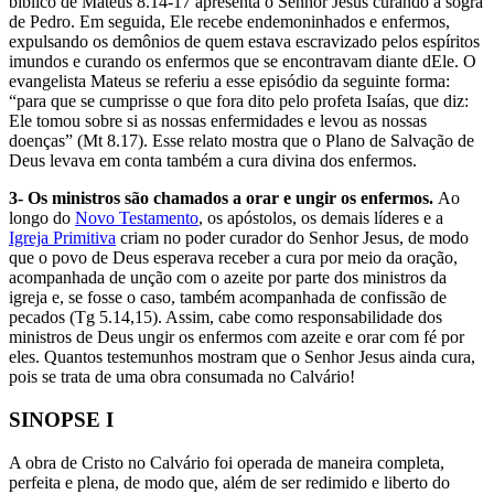
bíblico de Mateus 8.14-17 apresenta o Senhor Jesus curando a sogra
de Pedro. Em seguida, Ele recebe endemoninhados e enfermos,
expulsando os demônios de quem estava escravizado pelos espíritos
imundos e curando os enfermos que se encontravam diante dEle. O
evangelista Mateus se referiu a esse episódio da seguinte forma:
“para que se cumprisse o que fora dito pelo profeta Isaías, que diz:
Ele tomou sobre si as nossas enfermidades e levou as nossas
doenças” (Mt 8.17). Esse relato mostra que o Plano de Salvação de
Deus levava em conta também a cura divina dos enfermos.
3- Os ministros são chamados a orar e ungir os enfermos.
Ao
longo do
Novo Testamento
, os apóstolos, os demais líderes e a
Igreja Primitiva
criam no poder curador do Senhor Jesus, de modo
que o povo de Deus esperava receber a cura por meio da oração,
acompanhada de unção com o azeite por parte dos ministros da
igreja e, se fosse o caso, também acompanhada de confissão de
pecados (Tg 5.14,15). Assim, cabe como responsabilidade dos
ministros de Deus ungir os enfermos com azeite e orar com fé por
eles. Quantos testemunhos mostram que o Senhor Jesus ainda cura,
pois se trata de uma obra consumada no Calvário!
SINOPSE I
A obra de Cristo no Calvário foi operada de maneira completa,
perfeita e plena, de modo que, além de ser redimido e liberto do