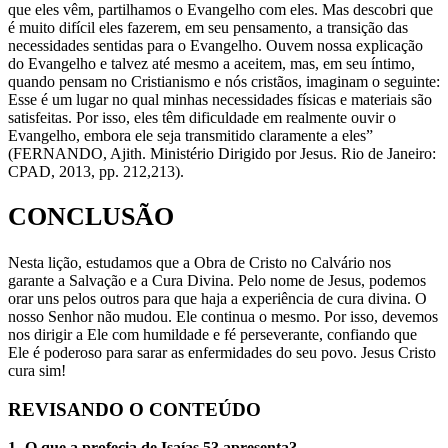
que eles vêm, partilhamos o Evangelho com eles. Mas descobri que
é muito difícil eles fazerem, em seu pensamento, a transição das
necessidades sentidas para o Evangelho. Ouvem nossa explicação
do Evangelho e talvez até mesmo a aceitem, mas, em seu íntimo,
quando pensam no Cristianismo e nós cristãos, imaginam o seguinte:
Esse é um lugar no qual minhas necessidades físicas e materiais são
satisfeitas. Por isso, eles têm dificuldade em realmente ouvir o
Evangelho, embora ele seja transmitido claramente a eles”
(FERNANDO, Ajith. Ministério Dirigido por Jesus. Rio de Janeiro:
CPAD, 2013, pp. 212,213).
CONCLUSÃO
Nesta lição, estudamos que a Obra de Cristo no Calvário nos
garante a Salvação e a Cura Divina. Pelo nome de Jesus, podemos
orar uns pelos outros para que haja a experiência de cura divina. O
nosso Senhor não mudou. Ele continua o mesmo. Por isso, devemos
nos dirigir a Ele com humildade e fé perseverante, confiando que
Ele é poderoso para sarar as enfermidades do seu povo. Jesus Cristo
cura sim!
REVISANDO O CONTEÚDO
1- O que a profecia de Isaías 53 apresenta?