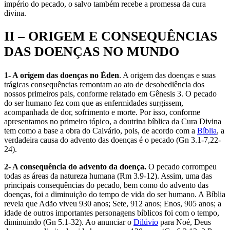
império do pecado, o salvo também recebe a promessa da cura
divina.
II – ORIGEM E CONSEQUÊNCIAS
DAS DOENÇAS NO MUNDO
1- A origem das doenças no Éden
. A origem das doenças e suas
trágicas consequências remontam ao ato de desobediência dos
nossos primeiros pais, conforme relatado em Gênesis 3. O pecado
do ser humano fez com que as enfermidades surgissem,
acompanhada de dor, sofrimento e morte. Por isso, conforme
apresentamos no primeiro tópico, a doutrina bíblica da Cura Divina
tem como a base a obra do Calvário, pois, de acordo com a
Bíblia
, a
verdadeira causa do advento das doenças é o pecado (Gn 3.1-7,22-
24).
2- A consequência do advento da doença.
O pecado corrompeu
todas as áreas da natureza humana (Rm 3.9-12). Assim, uma das
principais consequências do pecado, bem como do advento das
doenças, foi a diminuição do tempo de vida do ser humano. A Bíblia
revela que Adão viveu 930 anos; Sete, 912 anos; Enos, 905 anos; a
idade de outros importantes personagens bíblicos foi com o tempo,
diminuindo (Gn 5.1-32). Ao anunciar o
Dilúvio
para Noé, Deus