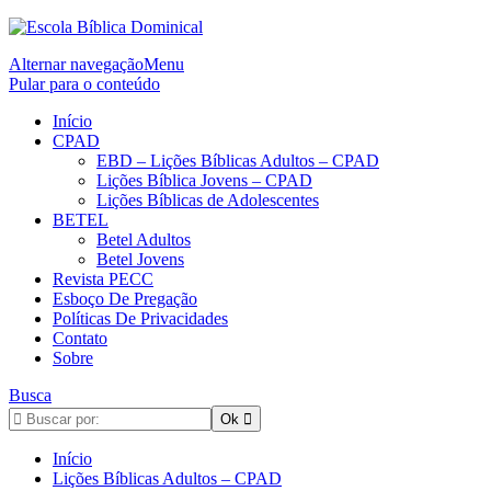
Alternar navegação
Menu
Pular para o conteúdo
Início
CPAD
EBD – Lições Bíblicas Adultos – CPAD
Lições Bíblica Jovens – CPAD
Lições Bíblicas de Adolescentes
BETEL
Betel Adultos
Betel Jovens
Revista PECC
Esboço De Pregação
Políticas De Privacidades
Contato
Sobre
Busca
Início
Lições Bíblicas Adultos – CPAD