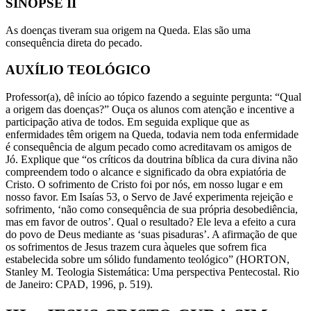
SINOPSE II
As doenças tiveram sua origem na Queda. Elas são uma
consequência direta do pecado.
AUXÍLIO TEOLÓGICO
Professor(a), dê início ao tópico fazendo a seguinte pergunta: “Qual
a origem das doenças?” Ouça os alunos com atenção e incentive a
participação ativa de todos. Em seguida explique que as
enfermidades têm origem na Queda, todavia nem toda enfermidade
é consequência de algum pecado como acreditavam os amigos de
Jó. Explique que “os críticos da doutrina bíblica da cura divina não
compreendem todo o alcance e significado da obra expiatória de
Cristo. O sofrimento de Cristo foi por nós, em nosso lugar e em
nosso favor. Em Isaías 53, o Servo de Javé experimenta rejeição e
sofrimento, ‘não como consequência de sua própria desobediência,
mas em favor de outros’. Qual o resultado? Ele leva a efeito a cura
do povo de Deus mediante as ‘suas pisaduras’. A afirmação de que
os sofrimentos de Jesus trazem cura àqueles que sofrem fica
estabelecida sobre um sólido fundamento teológico” (HORTON,
Stanley M. Teologia Sistemática: Uma perspectiva Pentecostal. Rio
de Janeiro: CPAD, 1996, p. 519).