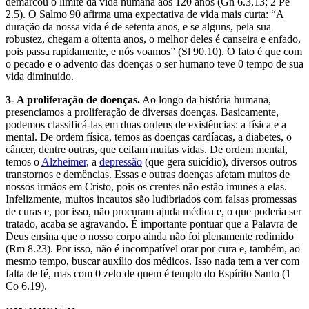
demarcou o limite da vida humana aos 120 anos (Gn 6.3,13; 2 Pe
2.5). O Salmo 90 afirma uma expectativa de vida mais curta: “A
duração da nossa vida é de setenta anos, e se alguns, pela sua
robustez, chegam a oitenta anos, o melhor deles é canseira e enfado,
pois passa rapidamente, e nós voamos” (Sl 90.10). O fato é que com
o pecado e o advento das doenças o ser humano teve 0 tempo de sua
vida diminuído.
3- A proliferação de doenças.
Ao longo da história humana,
presenciamos a proliferação de diversas doenças. Basicamente,
podemos classificá-las em duas ordens de existências: a física e a
mental. De ordem física, temos as doenças cardíacas, a diabetes, o
câncer, dentre outras, que ceifam muitas vidas. De ordem mental,
temos o
Alzheimer
, a
depressão
(que gera suicídio), diversos outros
transtornos e demências. Essas e outras doenças afetam muitos de
nossos irmãos em Cristo, pois os crentes não estão imunes a elas.
Infelizmente, muitos incautos são ludibriados com falsas promessas
de curas e, por isso, não procuram ajuda médica e, o que poderia ser
tratado, acaba se agravando. É importante pontuar que a Palavra de
Deus ensina que o nosso corpo ainda não foi plenamente redimido
(Rm 8.23). Por isso, não é incompatível orar por cura e, também, ao
mesmo tempo, buscar auxílio dos médicos. Isso nada tem a ver com
falta de fé, mas com 0 zelo de quem é templo do Espírito Santo (1
Co 6.19).