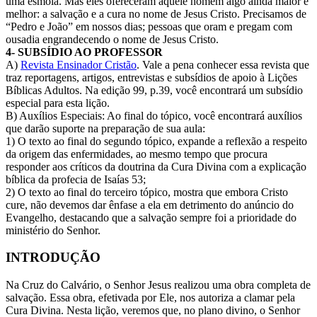
uma esmola. Mas eles ofereceram àquele homem algo ainda maior e
melhor: a salvação e a cura no nome de Jesus Cristo. Precisamos de
“Pedro e João” em nossos dias; pessoas que oram e pregam com
ousadia engrandecendo o nome de Jesus Cristo.
4- SUBSÍDIO AO PROFESSOR
A)
Revista Ensinador Cristão
. Vale a pena conhecer essa revista que
traz reportagens, artigos, entrevistas e subsídios de apoio à Lições
Bíblicas Adultos. Na edição 99, p.39, você encontrará um subsídio
especial para esta lição.
B) Auxílios Especiais: Ao final do tópico, você encontrará auxílios
que darão suporte na preparação de sua aula:
1) O texto ao final do segundo tópico, expande a reflexão a respeito
da origem das enfermidades, ao mesmo tempo que procura
responder aos críticos da doutrina da Cura Divina com a explicação
bíblica da profecia de Isaías 53;
2) O texto ao final do terceiro tópico, mostra que embora Cristo
cure, não devemos dar ênfase a ela em detrimento do anúncio do
Evangelho, destacando que a salvação sempre foi a prioridade do
ministério do Senhor.
INTRODUÇÃO
Na Cruz do Calvário, o Senhor Jesus realizou uma obra completa de
salvação. Essa obra, efetivada por Ele, nos autoriza a clamar pela
Cura Divina. Nesta lição, veremos que, no plano divino, o Senhor