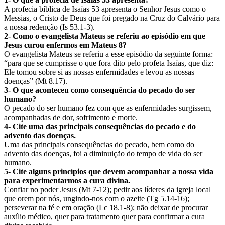
A profecia bíblica de Isaías 53 apresenta o Senhor Jesus como o
Messias, o Cristo de Deus que foi pregado na Cruz do Calvário para
a nossa redenção (Is 53.1-3).
2- Como o evangelista Mateus se referiu ao episódio em que
Jesus curou enfermos em Mateus 8?
O evangelista Mateus se referiu a esse episódio da seguinte forma:
“para que se cumprisse o que fora dito pelo profeta Isaías, que diz:
Ele tomou sobre si as nossas enfermidades e levou as nossas
doenças” (Mt 8.17).
3- O que aconteceu como consequência do pecado do ser
humano?
O pecado do ser humano fez com que as enfermidades surgissem,
acompanhadas de dor, sofrimento e morte.
4- Cite uma das principais consequências do pecado e do
advento das doenças.
Uma das principais consequências do pecado, bem como do
advento das doenças, foi a diminuição do tempo de vida do ser
humano.
5- Cite alguns princípios que devem acompanhar a nossa vida
para experimentarmos a cura divina.
Confiar no poder Jesus (Mt 7-12); pedir aos líderes da igreja local
que orem por nós, ungindo-nos com o azeite (Tg 5.14-16);
perseverar na fé e em oração (Lc 18.1-8); não deixar de procurar
auxílio médico, quer para tratamento quer para confirmar a cura