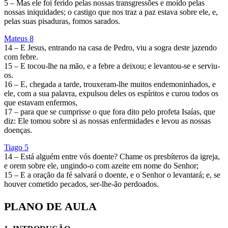
5 – Mas ele foi ferido pelas nossas transgressões e moído pelas
nossas iniquidades; o castigo que nos traz a paz estava sobre ele, e,
pelas suas pisaduras, fomos sarados.
Mateus 8
14 – E Jesus, entrando na casa de Pedro, viu a sogra deste jazendo
com febre.
15 – E tocou-lhe na mão, e a febre a deixou; e levantou-se e serviu-
os.
16 – E, chegada a tarde, trouxeram-lhe muitos endemoninhados, e
ele, com a sua palavra, expulsou deles os espíritos e curou todos os
que estavam enfermos,
17 – para que se cumprisse o que fora dito pelo profeta Isaías, que
diz: Ele tomou sobre si as nossas enfermidades e levou as nossas
doenças.
Tiago 5
14 – Está alguém entre vós doente? Chame os presbíteros da igreja,
e orem sobre ele, ungindo-o com azeite em nome do Senhor;
15 – E a oração da fé salvará o doente, e o Senhor o levantará; e, se
houver cometido pecados, ser-lhe-ão perdoados.
PLANO DE AULA