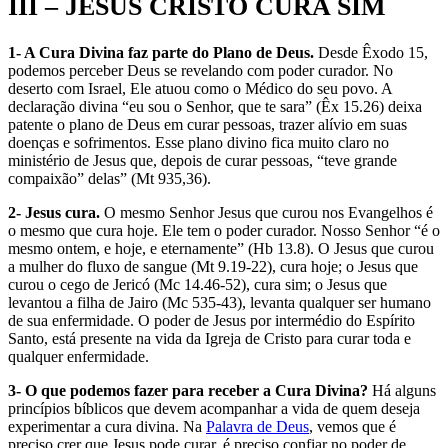
III – JESUS CRISTO CURA SIM
1- A Cura Divina faz parte do Plano de Deus.
Desde Êxodo 15,
podemos perceber Deus se revelando com poder curador. No
deserto com Israel, Ele atuou como o Médico do seu povo. A
declaração divina “eu sou o Senhor, que te sara” (Êx 15.26) deixa
patente o plano de Deus em curar pessoas, trazer alívio em suas
doenças e sofrimentos. Esse plano divino fica muito claro no
ministério de Jesus que, depois de curar pessoas, “teve grande
compaixão” delas” (Mt 935,36).
2- Jesus cura.
O mesmo Senhor Jesus que curou nos Evangelhos é
o mesmo que cura hoje. Ele tem o poder curador. Nosso Senhor “é o
mesmo ontem, e hoje, e eternamente” (Hb 13.8). O Jesus que curou
a mulher do fluxo de sangue (Mt 9.19-22), cura hoje; o Jesus que
curou o cego de Jericó (Mc 14.46-52), cura sim; o Jesus que
levantou a filha de Jairo (Mc 535-43), levanta qualquer ser humano
de sua enfermidade. O poder de Jesus por intermédio do Espírito
Santo, está presente na vida da Igreja de Cristo para curar toda e
qualquer enfermidade.
3- O que podemos fazer para receber a Cura Divina?
Há alguns
princípios bíblicos que devem acompanhar a vida de quem deseja
experimentar a cura divina. Na
Palavra de Deus
, vemos que é
preciso crer que Jesus pode curar, é preciso confiar no poder de