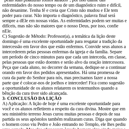
enfermidades do nosso tempo ou de um diagnóstico ruim e difícil,
não desanime. Tenha fé e creia que Cristo não mudou e Ele tem
poder para curar. Não importa o diagnóstico, palavra final será
sempre a dEle em nossas vidas. As enfermidades podem ser muitas e
difíceis, mas não são maiores que o nosso Deus, por isso, confie
nEle.
C) Sugestão de Método: Professor(a), a temática da lição deste
domingo é uma excelente oportunidade para resgatar a tradição da
intercessão em favor dos que estão enfermos. Convide seus alunos a
intercederem pelas pessoas enfermas da igreja e da família. Separe
um período de cinco minutos para que cada um interceda, em classe,
pelas pessoas que estão doentes e serão alvo da oração intercessora.
Peça que cada aluno, no decorrer da semana, dedique-se a continuar
orando em favor dos pedidos apresentados. Há uma promessa de
cura da parte do Senhor para nós, mas precisamos fazer a nossa
parte que é colocar-nos de joelhos e interceder! Fica como sugestão
a oportunidade de os alunos relatarem os testemunhos quando a
bênção da cura tiver sido alcançada.
3- CONCLUSÃO DA LIÇÃO
A) Aplicação: A lição de hoje é uma excelente oportunidade para
você e os alunos refletirem a respeito da cura divina. Mostre que em
seu ministério terreno Jesus curou muitas pessoas e depois de sua
partida os seus apóstolos também realizaram curas. Diga que quando
o homem coxo viu Pedro e João entrando no Templo, ele lhes pediu