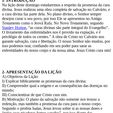
1- INTRODUÇÃO
Na lição deste domingo estudaremos a respeito da promessa da cura
divina. Jesus realizou uma obra completa de salvação no Calvário, e
a cura divina faz parte dela. No plano divino, o Senhor sempre
desejou curar o seu povo, por isso Ele se apresentou no Antigo
Testamento como o Jeová Rafa. No Novo Testamento, segundo
Stanley Horton
, “as curas divinas são parte integral do Evangelho”.
O livramento das enfermidades nos é provido na expiação, e é
privilégio de todos os crentes.” A obra de Cristo no Calvário nos
garante salvação, cura e libertação. O nosso Senhor não mudou, por
isso podemos orar, confiando em seu poder para sarar as
enfermidades do nosso corpo e da nossa alma. Jesus Cristo cura sim!
2- APRESENTAÇÃO DA LIÇÃO
A) Objetivos da Lição:
I) Explicar biblicamente as promessas da cura divina;
II) Compreender qual a origem e as consequências das doenças no
mundo;
III) Conscientizar de que Cristo cura sim.
B) Motivação: O plano da salvação não somente nos trouxe a
redenção, mas também a promessa da cura para o nosso corpo.
Segundo o profeta Isaías, Jesus levou sobre si as nossas dores e
“pelas suas pisaduras fomos sarados”, por isso diante das