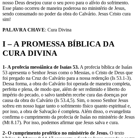
nosso Deus desejou curar o seu povo para o alívio do sofrimento.
Esse plano ocorreu de maneira poderosa no ministério de Jesus,
sendo consumado no poder da obra do Calvário. Jesus Cristo cura
sim!
PALAVRA CHAVE
: Cura Divina
I – A PROMESSA BÍBLICA DA
CURA DIVINA
1- A profecia messiânica de Isaías 53.
A profecia bíblica de Isaías
53 apresenta o Senhor Jesus como o Messias, o Cristo de Deus que
foi pregado na Cruz do Calvário para a nossa redenção (Is 53.1-3).
Dessa forma, a obra do Calvário foi operada de maneira completa,
perfeita e plena, de modo que, além de ser redimido e liberto do
império do pecado, o salvo também recebe cura das doenças por
causa da obra do Calvário (Is 53.4,5). Sim, o nosso Senhor Jesus
sofreu em nosso lugar tanto o sofrimento físico quanto espiritual e,
por isso, a obra de Salvação é completa. Além disso, o evangelista
confirma o cumprimento da profecia de Isaías no ministério de Jesus
(Mt 8.17). Por isso, podemos afirmar que Jesus salva e cura.
2- O cumprimento profético no ministério de Jesus.
O texto