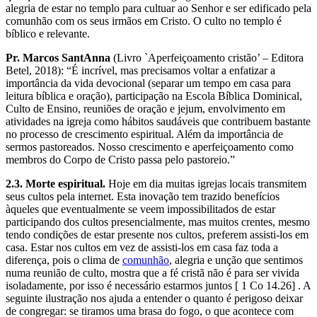
alegria de estar no templo para cultuar ao Senhor e ser edificado pela
comunhão com os seus irmãos em Cristo. O culto no templo é
bíblico e relevante.
Pr. Marcos SantAnna
(Livro `Aperfeiçoamento cristão’ – Editora
Betel, 2018): “É incrível, mas precisamos voltar a enfatizar a
importância da vida devocional (separar um tempo em casa para
leitura bíblica e oração), participação na Escola Bíblica Dominical,
Culto de Ensino, reuniões de oração e jejum, envolvimento em
atividades na igreja como hábitos saudáveis que contribuem bastante
no processo de crescimento espiritual. Além da importância de
sermos pastoreados. Nosso crescimento e aperfeiçoamento como
membros do Corpo de Cristo passa pelo pastoreio.”
2.3. Morte espiritual.
Hoje em dia muitas igrejas locais transmitem
seus cultos pela internet. Esta inovação tem trazido benefícios
àqueles que eventualmente se veem impossibilitados de estar
participando dos cultos presencialmente, mas muitos crentes, mesmo
tendo condições de estar presente nos cultos, preferem assisti-los em
casa. Estar nos cultos em vez de assisti-los em casa faz toda a
diferença, pois o clima de
comunhão
, alegria e unção que sentimos
numa reunião de culto, mostra que a fé cristã não é para ser vivida
isoladamente, por isso é necessário estarmos juntos [ 1 Co 14.26] . A
seguinte ilustração nos ajuda a entender o quanto é perigoso deixar
de congregar: se tiramos uma brasa do fogo, o que acontece com