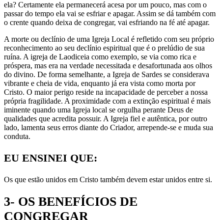
ela? Certamente ela permanecerá acesa por um pouco, mas com o
passar do tempo ela vai se esfriar e apagar. Assim se dá também com
o crente quando deixa de congregar, vai esfriando na fé até apagar.
A morte ou declínio de uma Igreja Local é refletido com seu próprio
reconhecimento ao seu declínio espiritual que é o prelúdio de sua
ruína. A igreja de Laodiceia como exemplo, se via como rica e
próspera, mas era na verdade necessitada e desafortunada aos olhos
do divino. De forma semelhante, a Igreja de Sardes se considerava
vibrante e cheia de vida, enquanto já era vista como morta por
Cristo. O maior perigo reside na incapacidade de perceber a nossa
própria fragilidade. A proximidade com a extinção espiritual é mais
iminente quando uma Igreja local se orgulha perante Deus de
qualidades que acredita possuir. A Igreja fiel e autêntica, por outro
lado, lamenta seus erros diante do Criador, arrepende-se e muda sua
conduta.
EU ENSINEI QUE:
Os que estão unidos em Cristo também devem estar unidos entre si.
3- OS BENEFÍCIOS DE
CONGREGAR