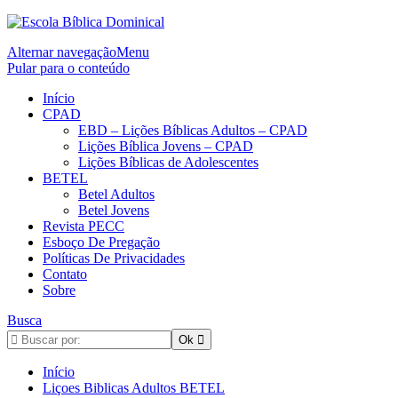
Alternar navegação
Menu
Pular para o conteúdo
Início
CPAD
EBD – Lições Bíblicas Adultos – CPAD
Lições Bíblica Jovens – CPAD
Lições Bíblicas de Adolescentes
BETEL
Betel Adultos
Betel Jovens
Revista PECC
Esboço De Pregação
Políticas De Privacidades
Contato
Sobre
Busca
Início
Liçoes Biblicas Adultos BETEL