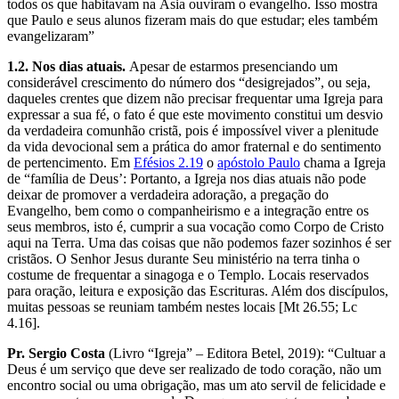
todos os que habitavam na Ásia ouviram o evangelho. Isso mostra
que Paulo e seus alunos fizeram mais do que estudar; eles também
evangelizaram”
1.2. Nos dias atuais.
Apesar de estarmos presenciando um
considerável crescimento do número dos “desigrejados”, ou seja,
daqueles crentes que dizem não precisar frequentar uma Igreja para
expressar a sua fé, o fato é que este movimento constitui um desvio
da verdadeira comunhão cristã, pois é impossível viver a plenitude
da vida devocional sem a prática do amor fraternal e do sentimento
de pertencimento. Em
Efésios 2.19
o
apóstolo Paulo
chama a Igreja
de “família de Deus’: Portanto, a Igreja nos dias atuais não pode
deixar de promover a verdadeira adoração, a pregação do
Evangelho, bem como o companheirismo e a integração entre os
seus membros, isto é, cumprir a sua vocação como Corpo de Cristo
aqui na Terra. Uma das coisas que não podemos fazer sozinhos é ser
cristãos. O Senhor Jesus durante Seu ministério na terra tinha o
costume de frequentar a sinagoga e o Templo. Locais reservados
para oração, leitura e exposição das Escrituras. Além dos discípulos,
muitas pessoas se reuniam também nestes locais [Mt 26.55; Lc
4.16].
Pr. Sergio Costa
(Livro “Igreja” – Editora Betel, 2019): “Cultuar a
Deus é um serviço que deve ser realizado de todo coração, não um
encontro social ou uma obrigação, mas um ato servil de felicidade e