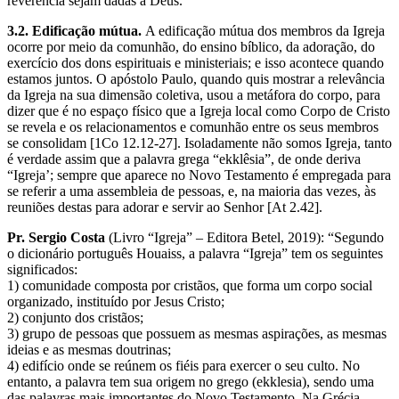
reverência sejam dadas a Deus.”
3.2. Edificação mútua.
A edificação mútua dos membros da Igreja
ocorre por meio da comunhão, do ensino bíblico, da adoração, do
exercício dos dons espirituais e ministeriais; e isso acontece quando
estamos juntos. O apóstolo Paulo, quando quis mostrar a relevância
da Igreja na sua dimensão coletiva, usou a metáfora do corpo, para
dizer que é no espaço físico que a Igreja local como Corpo de Cristo
se revela e os relacionamentos e comunhão entre os seus membros
se consolidam [1Co 12.12-27]. Isoladamente não somos Igreja, tanto
é verdade assim que a palavra grega “ekklêsia”, de onde deriva
“Igreja’; sempre que aparece no Novo Testamento é empregada para
se referir a uma assembleia de pessoas, e, na maioria das vezes, às
reuniões destas para adorar e servir ao Senhor [At 2.42].
Pr. Sergio Costa
(Livro “Igreja” – Editora Betel, 2019): “Segundo
o dicionário português Houaiss, a palavra “Igreja” tem os seguintes
significados:
1) comunidade composta por cristãos, que forma um corpo social
organizado, instituído por Jesus Cristo;
2) conjunto dos cristãos;
3) grupo de pessoas que possuem as mesmas aspirações, as mesmas
ideias e as mesmas doutrinas;
4) edifício onde se reúnem os fiéis para exercer o seu culto. No
entanto, a palavra tem sua origem no grego (ekklesia), sendo uma
das palavras mais importantes do Novo Testamento. Na Grécia