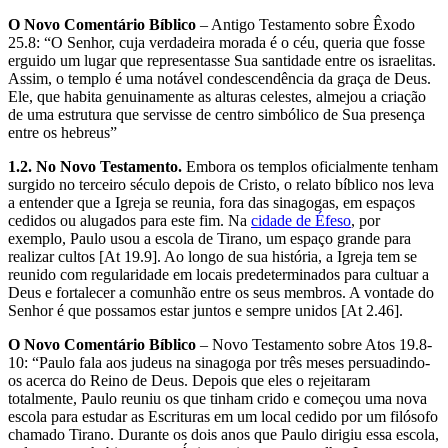
O Novo Comentário Bíblico
– Antigo Testamento sobre Êxodo
25.8: “O Senhor, cuja verdadeira morada é o céu, queria que fosse
erguido um lugar que representasse Sua santidade entre os israelitas.
Assim, o templo é uma notável condescendência da graça de Deus.
Ele, que habita genuinamente as alturas celestes, almejou a criação
de uma estrutura que servisse de centro simbólico de Sua presença
entre os hebreus”
1.2. No Novo Testamento.
Embora os templos oficialmente tenham
surgido no terceiro século depois de Cristo, o relato bíblico nos leva
a entender que a Igreja se reunia, fora das sinagogas, em espaços
cedidos ou alugados para este fim. Na
cidade de Éfeso
, por
exemplo, Paulo usou a escola de Tirano, um espaço grande para
realizar cultos [At 19.9]. Ao longo de sua história, a Igreja tem se
reunido com regularidade em locais predeterminados para cultuar a
Deus e fortalecer a comunhão entre os seus membros. A vontade do
Senhor é que possamos estar juntos e sempre unidos [At 2.46].
O Novo Comentário Bíblico
– Novo Testamento sobre Atos 19.8-
10: “Paulo fala aos judeus na sinagoga por três meses persuadindo-
os acerca do Reino de Deus. Depois que eles o rejeitaram
totalmente, Paulo reuniu os que tinham crido e começou uma nova
escola para estudar as Escrituras em um local cedido por um filósofo
chamado Tirano. Durante os dois anos que Paulo dirigiu essa escola,