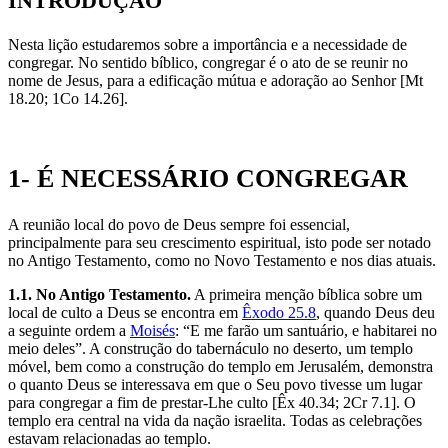
INTRODUÇÃO
Nesta lição estudaremos sobre a importância e a necessidade de
congregar. No sentido bíblico, congregar é o ato de se reunir no
nome de Jesus, para a edificação mútua e adoração ao Senhor [Mt
18.20; 1Co 14.26].
1- É NECESSÁRIO CONGREGAR
A reunião local do povo de Deus sempre foi essencial,
principalmente para seu crescimento espiritual, isto pode ser notado
no Antigo Testamento, como no Novo Testamento e nos dias atuais.
1.1. No Antigo Testamento.
A primeira menção bíblica sobre um
local de culto a Deus se encontra em
Êxodo 25.8
, quando Deus deu
a seguinte ordem a
Moisés
: “E me farão um santuário, e habitarei no
meio deles”. A construção do tabernáculo no deserto, um templo
móvel, bem como a construção do templo em Jerusalém, demonstra
o quanto Deus se interessava em que o Seu povo tivesse um lugar
para congregar a fim de prestar-Lhe culto [Êx 40.34; 2Cr 7.1]. O
templo era central na vida da nação israelita. Todas as celebrações
estavam relacionadas ao templo.