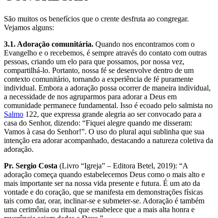
São muitos os benefícios que o crente desfruta ao congregar.
Vejamos alguns:
3.1. Adoração comunitária.
Quando nos encontramos com o
Evangelho e o recebemos, é sempre através do contato com outras
pessoas, criando um elo para que possamos, por nossa vez,
compartilhá-lo. Portanto, nossa fé se desenvolve dentro de um
contexto comunitário, tornando a experiência de fé puramente
individual. Embora a adoração possa ocorrer de maneira individual,
a necessidade de nos agruparmos para adorar a Deus em
comunidade permanece fundamental. Isso é ecoado pelo salmista no
Salmo
122, que expressa grande alegria ao ser convocado para a
casa do Senhor, dizendo: “Fiquei alegre quando me disseram:
Vamos à casa do Senhor!”. O uso do plural aqui sublinha que sua
intenção era adorar acompanhado, destacando a natureza coletiva da
adoração.
Pr. Sergio Costa
(Livro “Igreja” – Editora Betel, 2019): “A
adoração começa quando estabelecemos Deus como o mais alto e
mais importante ser na nossa vida presente e futura. É um ato da
vontade e do coração, que se manifesta em demonstrações físicas
tais como dar, orar, inclinar-se e submeter-se. Adoração é também
uma cerimônia ou ritual que estabelece que a mais alta honra e