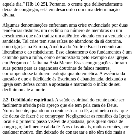
aquele dia.” [Hb 10.25]. Portanto, o crente que deliberadamente
deixa de congregar, está em desacordo com uma determinação
divina.
Algumas denominações enfrentam uma crise evidenciada por duas
tendências distintas: um declínio no número de membros ou um
crescimento que não traduz um autêntico vínculo com a verdade e a
santidade. Tal crise tem suas raízes no abandono da sã doutrina,
como igrejas na Europa, América do Norte e Brasil cedendo ao
liberalismo e ao misticismo. Esse afastamento dos fundamentos é um
caminho para a ruína, como demonstrado pelo exemplo das igrejas
em Pérgamo e Tiatira na Ásia Menor. Essas congregações abriram
suas portas para as enganosas doutrinas de falsos mestres,
corrompendo-se tanto em teologia quanto em ética. A essência da
questão é que a fidelidade às Escrituras é abandonada, deixando a
igreja sem defesa contra a apostasia e marcando o início de seu
declínio ou até a morte.
2.2. Debilidade espiritual.
A saúde espiritual do crente pode ser
facilmente aferida pelo apreço que ele tem pela casa de Deus.
Normalmente, quando um crente esfriar na fé, a primeira coisa que
ele deixa de fazer é se congregar. Negligenciar as reuniões da Igreja
local é o primeiro passo visível de apostasia, pois quem deixa de
congregar, facilmente cai da fé. Nos dias atuais, muitos crentes, por
qualquer motivo, têm deixado de congregar e não têm tido mais a