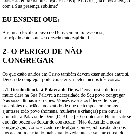
prazer ao entrar na presença de Deus que nos resgata e nos abençoa
com a Sua presença sublime:’
EU ENSINEI QUE:
A reunião local do povo de Deus sempre foi essencial,
principalmente para seu crescimento espiritual.
2- O PERIGO DE NÃO
CONGREGAR
Os que estão unidos em Cristo também devem estar unidos entre si.
Deixar de congregar pode caracterizar pelos menos três coisas:
2.1. Desobediência à Palavra de Deus.
Deus mostra de forma
muito clara na Sua Palavra a necessidade do Seu povo congregar.
Nas suas últimas instruções, Moisés exorta os líderes de Israel,
sacerdotes e anciãos, no sentido de que de tempos em tempos
ajuntasse todo povo (homens, mulheres e crianças) para ouvir e
aprender a Palavra de Deus [Dt 31.12]. O escritor aos Hebreus disse
que não podemos deixar de congregar: “Não deixando a nossa
congregação, como é costume de alguns; antes, admoestando-nos
uns aos outros; e tanto mais quanto vede que se vai aproximando