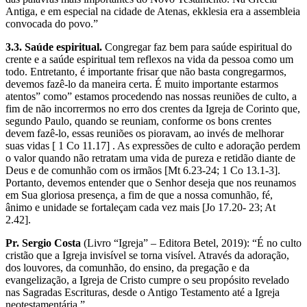
Antiga, e em especial na cidade de Atenas, ekklesia era a assembleia
convocada do povo.”
3.3. Saúde espiritual.
Congregar faz bem para saúde espiritual do
crente e a saúde espiritual tem reflexos na vida da pessoa como um
todo. Entretanto, é importante frisar que não basta congregarmos,
devemos fazê-lo da maneira certa. É muito importante estarmos
atentos” como” estamos procedendo nas nossas reuniões de culto, a
fim de não incorrermos no erro dos crentes da Igreja de Corinto que,
segundo Paulo, quando se reuniam, conforme os bons crentes
devem fazê-lo, essas reuniões os pioravam, ao invés de melhorar
suas vidas [ 1 Co 11.17] . As expressões de culto e adoração perdem
o valor quando não retratam uma vida de pureza e retidão diante de
Deus e de comunhão com os irmãos [Mt 6.23-24; 1 Co 13.1-3].
Portanto, devemos entender que o Senhor deseja que nos reunamos
em Sua gloriosa presença, a fim de que a nossa comunhão, fé,
ânimo e unidade se fortaleçam cada vez mais [Jo 17.20- 23; At
2.42].
Pr. Sergio Costa
(Livro “Igreja” – Editora Betel, 2019): “É no culto
cristão que a Igreja invisível se torna visível. Através da adoração,
dos louvores, da comunhão, do ensino, da pregação e da
evangelização, a Igreja de Cristo cumpre o seu propósito revelado
nas Sagradas Escrituras, desde o Antigo Testamento até a Igreja
neotestamentária.”