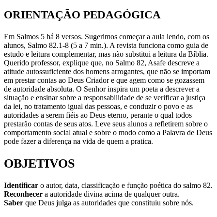
ORIENTAÇÃO PEDAGÓGICA
Em Salmos 5 há 8 versos. Sugerimos começar a aula lendo, com os
alunos, Salmo 82.1-8 (5 a 7 min.). A revista funciona como guia de
estudo e leitura complementar, mas não substitui a leitura da Bíblia.
Querido professor, explique que, no Salmo 82, Asafe descreve a
atitude autossuficiente dos homens arrogantes, que não se importam
em prestar contas ao Deus Criador e que agem como se gozassem
de autoridade absoluta. O Senhor inspira um poeta a descrever a
situação e ensinar sobre a responsabilidade de se verificar a justiça
da lei, no tratamento igual das pessoas, e conduzir o povo e as
autoridades a serem fiéis ao Deus eterno, perante o qual todos
prestarão contas de seus atos. Leve seus alunos a refletirem sobre o
comportamento social atual e sobre o modo como a Palavra de Deus
pode fazer a diferença na vida de quem a pratica.
OBJETIVOS
Identificar
o autor, data, classificação e função poética do salmo 82.
Reconhecer
a autoridade divina acima de qualquer outra.
Saber
que Deus julga as autoridades que constituiu sobre nós.