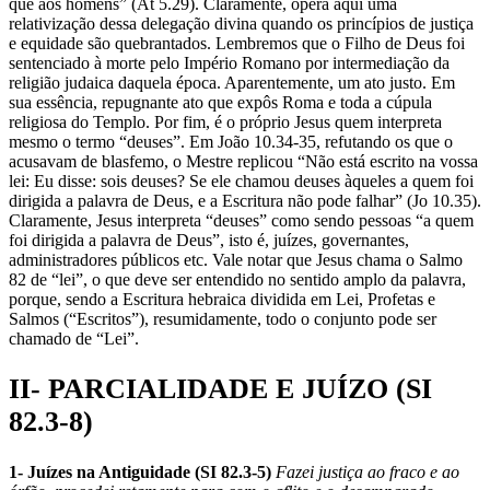
que aos homens” (At 5.29). Claramente, opera aqui uma
relativização dessa delegação divina quando os princípios de justiça
e equidade são quebrantados. Lembremos que o Filho de Deus foi
sentenciado à morte pelo Império Romano por intermediação da
religião judaica daquela época. Aparentemente, um ato justo. Em
sua essência, repugnante ato que expôs Roma e toda a cúpula
religiosa do Templo. Por fim, é o próprio Jesus quem interpreta
mesmo o termo “deuses”. Em João 10.34-35, refutando os que o
acusavam de blasfemo, o Mestre replicou “Não está escrito na vossa
lei: Eu disse: sois deuses? Se ele chamou deuses àqueles a quem foi
dirigida a palavra de Deus, e a Escritura não pode falhar” (Jo 10.35).
Claramente, Jesus interpreta “deuses” como sendo pessoas “a quem
foi dirigida a palavra de Deus”, isto é, juízes, governantes,
administradores públicos etc. Vale notar que Jesus chama o Salmo
82 de “lei”, o que deve ser entendido no sentido amplo da palavra,
porque, sendo a Escritura hebraica dividida em Lei, Profetas e
Salmos (“Escritos”), resumidamente, todo o conjunto pode ser
chamado de “Lei”.
II- PARCIALIDADE E JUÍZO (SI
82.3-8)
1- Juízes na Antiguidade (SI 82.3-5)
Fazei justiça ao fraco e ao