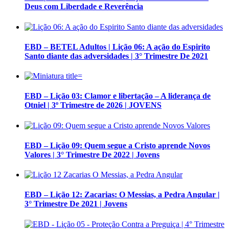
Deus com Liberdade e Reverência
EBD – BETEL Adultos | Lição 06: A ação do Espirito
Santo diante das adversidades | 3° Trimestre De 2021
EBD – Lição 03: Clamor e libertação – A liderança de
Otniel | 3º Trimestre de 2026 | JOVENS
EBD – Lição 09: Quem segue a Cristo aprende Novos
Valores | 3° Trimestre De 2022 | Jovens
EBD – Lição 12: Zacarias: O Messias, a Pedra Angular |
3° Trimestre De 2021 | Jovens