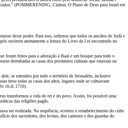
odificados.” (POMMERENING, Claiton. O Plano de Deus para Israel em
tasse desse poder. Para isso, ordenou que todos os anciãos de Judá e
 após ouvirem atentamente a leitura do Livro da Lei encontrado no
que foram feitos para a adoração a Baal e um bosque para todo o
sem derrubadas as casas dos prostitutos cultuais que estavam na
 dele, se estendeu por todo o território de Jerusalém, inclusive
ias tirou todas as casas dos altos, lugares onde se cultuavam
Rs 16.4; 1710).
Deus transformou a vida do rei e do povo. Assim, foi possível uma
ráticas das religiões pagãs.
sava ser realizada. Na sequência, ocorreu o restabelecimento do culto
ofício dos sacerdotes, dos levitas, dos cantores e dos guardas do