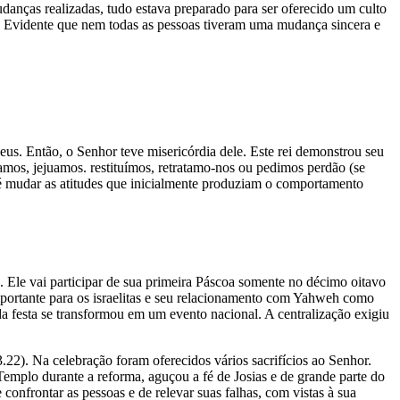
danças realizadas, tudo estava preparado para ser oferecido um culto
lo. Evidente que nem todas as pessoas tiveram uma mudança sincera e
eus. Então, o Senhor teve misericórdia dele. Este rei demonstrou seu
os, jejuamos. restituímos, retratamo-nos ou pedimos perdão (se
o é mudar as atitudes que inicialmente produziam o comportamento
. Ele vai participar de sua primeira Páscoa somente no décimo oitavo
importante para os israelitas e seu relacionamento com Yahweh como
da festa se transformou em um evento nacional. A centralização exigiu
3.22). Na celebração foram oferecidos vários sacrifícios ao Senhor.
 Templo durante a reforma, aguçou a fé de Josias e de grande parte do
confrontar as pessoas e de relevar suas falhas, com vistas à sua