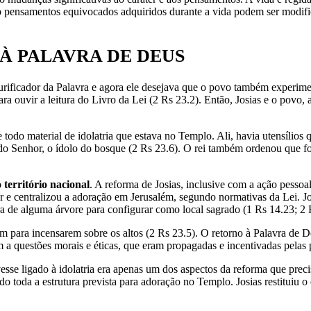
 logo pensamentos equivocados adquiridos durante a vida podem ser m
 À PALAVRA DE DEUS
urificador da Palavra e agora ele desejava que o povo também experimen
a ouvir a leitura do Livro da Lei (2 Rs 23.2). Então, Josias e o povo,
todo material de idolatria que estava no Templo. Ali, havia utensílios 
do Senhor, o ídolo do bosque (2 Rs 23.6). O rei também ordenou que fos
território nacional
. A reforma de Josias, inclusive com a ação pessoal
 e centralizou a adoração em Jerusalém, segundo normativas da Lei. Jos
a de alguma árvore para configurar como local sagrado (1 Rs 14.23; 2 
eram para incensarem sobre os altos (2 Rs 23.5). O retorno à Palavra de 
 a questões morais e éticas, que eram propagadas e incentivadas pelas p
esse ligado à idolatria era apenas um dos aspectos da reforma que preci
o toda a estrutura prevista para adoração no Templo. Josias restituiu o 