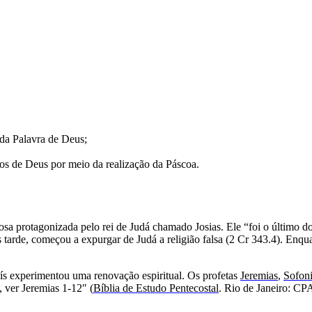
da Palavra de Deus;
itos de Deus por meio da realização da Páscoa.
iosa protagonizada pelo rei de Judá chamado Josias. Ele “foi o último d
 tarde, começou a expurgar de Judá a religião falsa (2 Cr 343.4). Enqua
s experimentou uma renovação espiritual. Os profetas
Jeremias
,
Sofon
 ver Jeremias 1-12″ (
Bíblia de Estudo Pentecostal
. Rio de Janeiro: CP