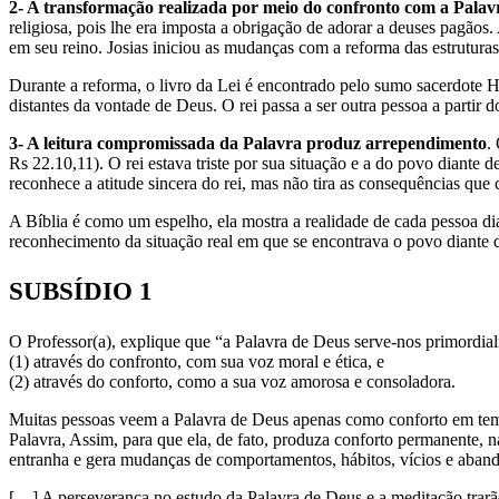
2- A transformação realizada por meio do confronto com a Palav
religiosa, pois lhe era imposta a obrigação de adorar a deuses pagão
em seu reino. Josias iniciou as mudanças com a reforma das estruturas
Durante a reforma, o livro da Lei é encontrado pelo sumo sacerdote Hi
distantes da vontade de Deus. O rei passa a ser outra pessoa a partir 
3- A leitura compromissada da Palavra produz arrependimento
.
Rs 22.10,11). O rei estava triste por sua situação e a do povo diante
reconhece a atitude sincera do rei, mas não tira as consequências que 
A Bíblia é como um espelho, ela mostra a realidade de cada pessoa d
reconhecimento da situação real em que se encontrava o povo diante 
SUBSÍDIO 1
O Professor(a), explique que “a Palavra de Deus serve-nos primordia
(1) através do confronto, com sua voz moral e ética, e
(2) através do conforto, como a sua voz amorosa e consoladora.
Muitas pessoas veem a Palavra de Deus apenas como conforto em tempo
Palavra, Assim, para que ela, de fato, produza conforto permanente, 
entranha e gera mudanças de comportamentos, hábitos, vícios e aband
[…] A perseverança no estudo da Palavra de Deus e a meditação trarão