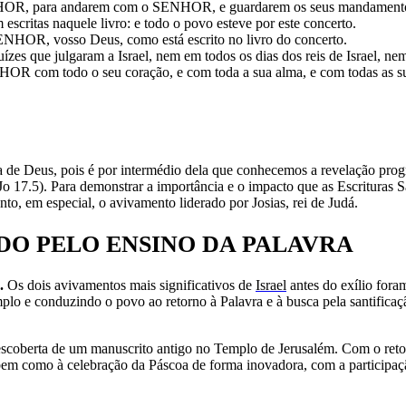
ENHOR, para andarem com o SENHOR, e guardarem os seus mandamentos, 
escritas naquele livro: e todo o povo esteve por este concerto.
SENHOR, vosso Deus, como está escrito no livro do concerto.
ízes que julgaram a Israel, nem em todos os dias dos reis de Israel, ne
HOR com todo o seu coração, e com toda a sua alma, e com todas as sua
a de Deus, pois é por intermédio dela que conhecemos a revelação prog
o 17.5). Para demonstrar a importância e o impacto que as Escrituras Sa
o, em especial, o avivamento liderado por Josias, rei de Judá.
DO PELO ENSINO DA PALAVRA
o.
Os dois avivamentos mais significativos de
Israel
antes do exílio fora
mplo e conduzindo o povo ao retorno à Palavra e à busca pela santificaçã
scoberta de um manuscrito antigo no Templo de Jerusalém. Com o retorn
em como à celebração da Páscoa de forma inovadora, com a participação 