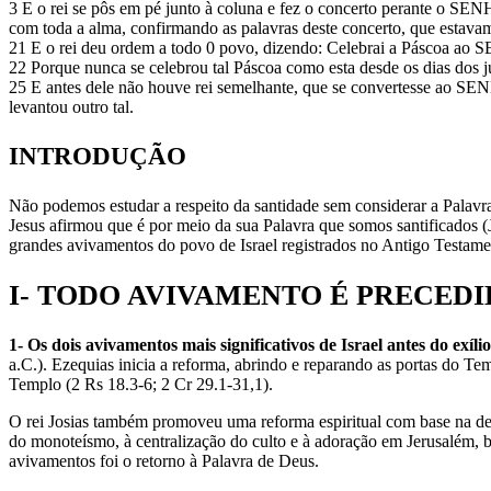
3 E o rei se pôs em pé junto à coluna e fez o concerto perante o S
com toda a alma, confirmando as palavras deste concerto, que estavam 
21 E o rei deu ordem a todo 0 povo, dizendo: Celebrai a Páscoa ao 
22 Porque nunca se celebrou tal Páscoa como esta desde os dias dos ju
25 E antes dele não houve rei semelhante, que se convertesse ao SEN
levantou outro tal.
INTRODUÇÃO
Não podemos estudar a respeito da santidade sem considerar a Palavr
Jesus afirmou que é por meio da sua Palavra que somos santificados (J
grandes avivamentos do povo de Israel registrados no Antigo Testament
I- TODO AVIVAMENTO É PRECEDI
1- Os dois avivamentos mais significativos de Israel antes do exíli
a.C.). Ezequias inicia a reforma, abrindo e reparando as portas do Te
Templo (2 Rs 18.3-6; 2 Cr 29.1-31,1).
O rei Josias também promoveu uma reforma espiritual com base na de
do monoteísmo, à centralização do culto e à adoração em Jerusalém, b
avivamentos foi o retorno à Palavra de Deus.