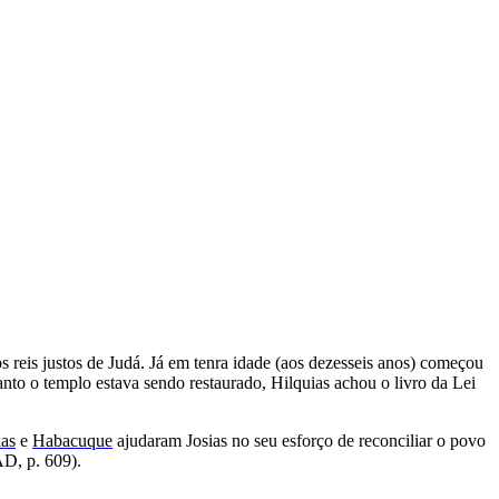
os reis justos de Judá. Já em tenra idade (aos dezesseis anos) começou
nto o templo estava sendo restaurado, Hilquias achou o livro da Lei
ias
e
Habacuque
ajudaram Josias no seu esforço de reconciliar o povo
AD, p. 609).