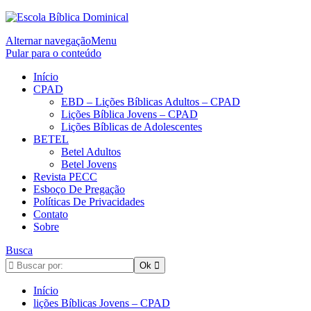
Alternar navegação
Menu
Pular para o conteúdo
Início
CPAD
EBD – Lições Bíblicas Adultos – CPAD
Lições Bíblica Jovens – CPAD
Lições Bíblicas de Adolescentes
BETEL
Betel Adultos
Betel Jovens
Revista PECC
Esboço De Pregação
Políticas De Privacidades
Contato
Sobre
Busca
Início
lições Bíblicas Jovens – CPAD