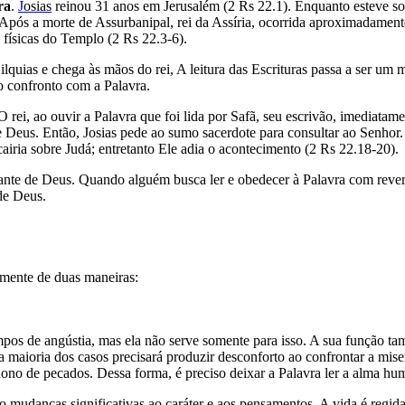
ra
.
J
osias
reinou 31 anos em Jerusalém (2 Rs 22.1). Enquanto esteve sob 
s. Após a morte de Assurbanipal, rei da Assíria, ocorrida aproximadam
 físicas do Templo (2 Rs 22.3-6).
lquias e chega às mãos do rei, A leitura das Escrituras passa a ser um
do confronto com a Palavra.
 O rei, ao ouvir a Palavra que foi lida por Safã, seu escrivão, imediata
 de Deus. Então, Josias pede ao sumo sacerdote para consultar ao Senhor
cairia sobre Judá; entretanto Ele adia o acontecimento (2 Rs 22.18-20).
iante de Deus. Quando alguém busca ler e obedecer à Palavra com reverê
de Deus.
lmente de duas maneiras:
s de angústia, mas ela não serve somente para isso. A sua função tam
na maioria dos casos precisará produzir desconforto ao confrontar a mis
ono de pecados. Dessa forma, é preciso deixar a Palavra ler a alma hu
 mudanças significativas ao caráter e aos pensamentos. A vida é regida