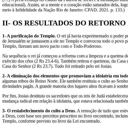
educacional). Assim, se a mente e o coração estão saturados dela,
meio à Infidelidade da Nação Rio de Janeiro: CPAD. 2021. p. 133.)
II- OS RESULTADOS DO RETORNO
1- A purificação do Templo.
O rei já havia experimentado o poder p
de Jerusalém se juntassem a ele no Templo e convocou todo o povo par
Templo, fizeram um novo pacto com o Todo-Poderoso.
Na sequência o rei já começou a reforma com a limpeza e a queima de 
exército dos céus (2 Rs 23.4-6). Também retirou e queimou, da Casa 
Casa do Senhor (2 Rs 23.7). Tudo foi retirado pelo rei Josias.
2- A eliminação dos elementos que promoviam a idolatria em todo 
algumas tribos do Reino Norte. Ele também restituiu o culto ao Senhor
divindades pagãs. A grande maioria dos lugares altos ficavam à sombr
Por fim, Josias destituiu os sacerdotes que os reis de Judá estabelec
mudança radical em relação à idolatria, que estava relacionada também
3- O restabelecimento do culto a Deus
. A remoção de tudo que estiv
a Deus, com base nos preceitos prescritos no livro encontrado, incluind
Templo, conforme previsto no livro da Lei encontrado.