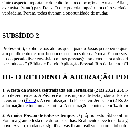
Outro aspecto importante do culto foi a recolocação da Arca da Alian
exclusivo (santo) para Deus. O que poderia impedir um culto verdadei
verdadeira. Porém, todas tiveram a oportunidade de mudar.
SUBSÍDIO 2
Professor(a), explique aos alunos que “quando Josias percebeu o quão 
arrependimento de acordo com os costumes de sua época. Em nossos d
nosso pecado tiver envolvido outras pessoas); isso demonstra a since
pecaminoso.” (Bíblia de Estudo Aplicação Pessoal. Rio de Janeiro: C
III- O RETORNO À ADORAÇÃO PO
1- A festa da Páscoa centralizada em Jerusalém (2 Rs 23.21-25).
N
ano de seu reinado. A Páscoa é a mais importante festa judaica. Ela 
Deus único (
Êx 12
). A centralização da Páscoa em Jerusalém (2 Rs 23
a formação de toda uma estrutura. A celebração acontecia em 14 do
2- A maior Páscoa de todos os tempos.
O próprio texto bíblico afirm
Foi uma grande festa que durou sete dias. Realmente deve ter sido alg
povo. Assim, mudanças significativas foram realizadas com intuito de 