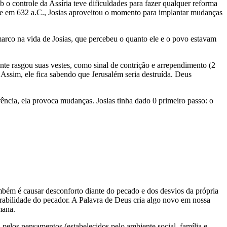
o controle da Assíria teve dificuldades para fazer qualquer reforma
ente em 632 a.C., Josias aproveitou o momento para implantar mudanças
 marco na vida de Josias, que percebeu o quanto ele e o povo estavam
mente rasgou suas vestes, como sinal de contrição e arrependimento (2
. Assim, ele fica sabendo que Jerusalém seria destruída. Deus
ncia, ela provoca mudanças. Josias tinha dado 0 primeiro passo: o
bém é causar desconforto diante do pecado e dos desvios da própria
erabilidade do pecador. A Palavra de Deus cria algo novo em nossa
mana.
 pelos pensamentos (estabelecidos pelo ambiente social, família e