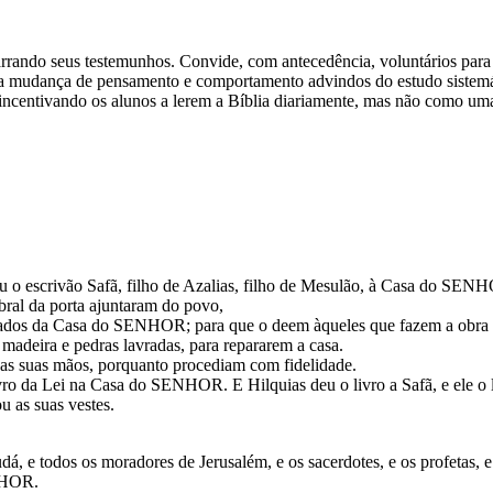
 narrando seus testemunhos. Convide, com antecedência, voluntários pa
mudança de pensamento e comportamento advindos do estudo sistemáti
centivando os alunos a lerem a Bíblia diariamente, mas não como uma
ou o escrivão Safã, filho de Azalias, filho de Mesulão, à Casa do SEN
ral da porta ajuntaram do povo,
egados da Casa do SENHOR; para que o deem àqueles que fazem a obra
r madeira e pedras lavradas, para repararem a casa.
 nas suas mãos, porquanto procediam com fidelidade.
ivro da Lei na Casa do SENHOR. E Hilquias deu o livro a Safã, e ele o 
u as suas vestes.
 e todos os moradores de Jerusalém, e os sacerdotes, e os profetas, e
ENHOR.