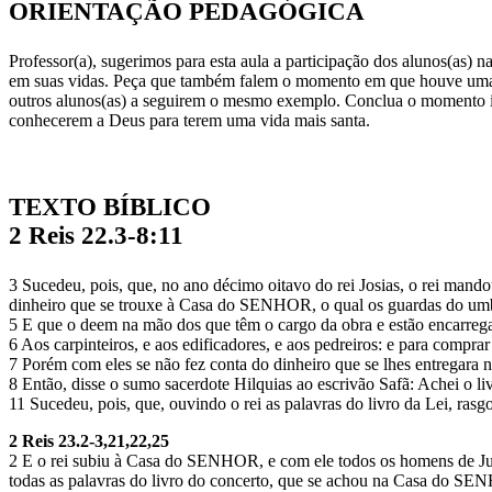
ORIENTAÇÃO PEDAGÓGICA
Professor(a), sugerimos para esta aula a participação dos alunos(as)
em suas vidas. Peça que também falem o momento em que houve uma 
outros alunos(as) a seguirem o mesmo exemplo. Conclua o momento in
conhecerem a Deus para terem uma vida mais santa.
TEXTO BÍBLICO
2 Reis 22.3-8:11
3 Sucedeu, pois, que, no ano décimo oitavo do rei Josias, o rei mand
dinheiro que se trouxe à Casa do SENHOR, o qual os guardas do umb
5 E que o deem na mão dos que têm o cargo da obra e estão encarr
6 Aos carpinteiros, e aos edificadores, e aos pedreiros: e para compra
7 Porém com eles se não fez conta do dinheiro que se lhes entregara
8 Então, disse o sumo sacerdote Hilquias ao escrivão Safã: Achei o l
11 Sucedeu, pois, que, ouvindo o rei as palavras do livro da Lei, rasgo
2 Reis 23.2-3,21,22,25
2 E o rei subiu à Casa do SENHOR, e com ele todos os homens de Judá,
todas as palavras do livro do concerto, que se achou na Casa do S