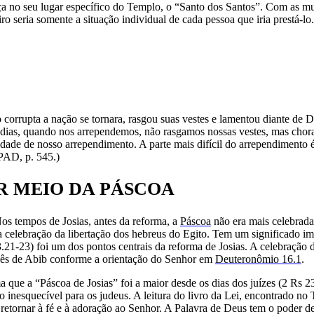
ça no seu lugar específico do Templo, o “Santo dos Santos”. Com as mu
ro seria somente a situação individual de cada pessoa que iria prestá-
corrupta a nação se tornara, rasgou suas vestes e lamentou diante de D
ias, quando nos arrependemos, não rasgamos nossas vestes, mas choram
ridade de nosso arrependimento. A parte mais difícil do arrependiment
PAD, p. 545.)
R MEIO DA PÁSCOA
os tempos de Josias, antes da reforma, a
Páscoa
não era mais celebrada
é a celebração da libertação dos hebreus do Egito. Tem um significado 
.21-23) foi um dos pontos centrais da reforma de Josias. A celebração 
 mês de Abib conforme a orientação do Senhor em
Deuteronômio 16.1
.
a que a “Páscoa de Josias” foi a maior desde os dias dos juízes (2 Rs 2
o inesquecível para os judeus. A leitura do livro da Lei, encontrado no
retornar à fé e à adoração ao Senhor. A Palavra de Deus tem o poder de 