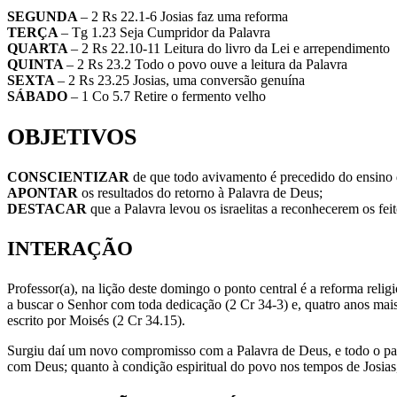
SEGUNDA
– 2 Rs 22.1-6 Josias faz uma reforma
TERÇA
– Tg 1.23 Seja Cumpridor da Palavra
QUARTA
– 2 Rs 22.10-11 Leitura do livro da Lei e arrependimento
QUINTA
– 2 Rs 23.2 Todo o povo ouve a leitura da Palavra
SEXTA
– 2 Rs 23.25 Josias, uma conversão genuína
SÁBADO
– 1 Co 5.7 Retire o fermento velho
OBJETIVOS
CONSCIENTIZAR
de que todo avivamento é precedido do ensino 
APONTAR
os resultados do retorno à Palavra de Deus;
DESTACAR
que a Palavra levou os israelitas a reconhecerem os fe
INTERAÇÃO
Professor(a), na lição deste domingo o ponto central é a reforma relig
a buscar o Senhor com toda dedicação (2 Cr 34-3) e, quatro anos mais
escrito por Moisés (2 Cr 34.15).
Surgiu daí um novo compromisso com a Palavra de Deus, e todo o paí
com Deus; quanto à condição espiritual do povo nos tempos de Josias,