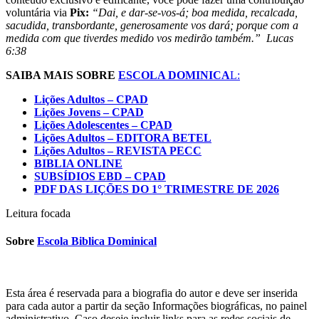
voluntária via
Pix:
“Dai, e dar-se-vos-á; boa medida, recalcada,
sacudida, transbordante, generosamente vos dará; porque com a
medida com que tiverdes medido vos medirão também.” Lucas
6:38
SAIBA MAIS SOBRE
ESCOLA DOMINICA
L:
Lições Adultos – CPAD
Lições Jovens – CPAD
Lições Adolescentes – CPAD
Lições Adultos – EDITORA BETEL
Lições Adultos – REVISTA PECC
BIBLIA ONLINE
SUBSÍDIOS EBD – CPAD
PDF DAS LIÇÕES DO 1° TRIMESTRE DE 2026
Leitura focada
Sobre
Escola Biblica Dominical
Esta área é reservada para a biografia do autor e deve ser inserida
para cada autor a partir da seção Informações biográficas, no painel
administrativo. Caso deseje incluir links para as redes sociais de