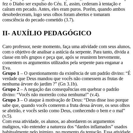
fez o Diabo ser expulso do Céu. E, assim, cederam à tentação e
caíram em pecado. Antes, eles eram puros. Porém, quando ambos
desobedeceram, logo seus olhos foram abertos e tomaram
consciência do pecado cometido (3.7).
II- AUXÍLIO PEDAGÓGICO
Caro professor, neste momento, faça uma atividade com seus alunos,
com o objetivo de analisar a astúcia da serpente. Para tanto, divida a
classe em três grupos e peça que, após se reunirem brevemente,
comentem os argumentos utilizados pela serpente para enganar a
Eva.
Grupo 1
– O questionamento da existência de um padrão divino: “É
verdade que Deus mandou que vocês não comessem as frutas de
nenhuma árvore do jardim ?” (Gn 3.1b).
Grupo 2
– A negação das consequências em quebrar o padrão
divino: “Vocês não morrerão coisa nenhuma!” (v.4).
Grupo 3
– O ataque à motivação de Deus: “Deus disse isso porque
sabe que, quando vocês comerem a fruta dessa árvore, os seus olhos
se abrirão, e vocês serão como Deus, conhecendo o bem e o mal”
(v.5).
Com essa atividade, os alunos, ao abordarem os argumentos
malignos, vão entender a natureza dos “dardos inflamados” usados
habitualmente pelo inimigo, no momento da tentação. Essa atividade