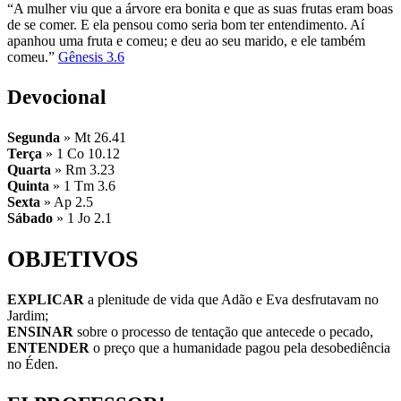
“A mulher viu que a árvore era bonita e que as suas frutas eram boas
de se comer. E ela pensou como seria bom ter entendimento. Aí
apanhou uma fruta e comeu; e deu ao seu marido, e ele também
comeu.”
Gênesis 3.6
Devocional
Segunda
» Mt 26.41
Terça
» 1 Co 10.12
Quarta
» Rm 3.23
Quinta
» 1 Tm 3.6
Sexta
» Ap 2.5
Sábado
» 1 Jo 2.1
OBJETIVOS
EXPLICAR
a plenitude de vida que Adão e Eva desfrutavam no
Jardim;
ENSINAR
sobre o processo de tentação que antecede o pecado,
ENTENDER
o preço que a humanidade pagou pela desobediência
no Éden.