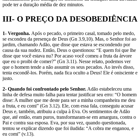
pode ter a duração média de dez minutos.
III- O PREÇO DA DESOBEDIÊNCIA
1- Vergonha.
Após o pecado, o primeiro casal, tomado pelo medo,
se escondeu da presença de Deus (Gn 3.9,10). Mas, o Senhor foi ao
jardim, chamando Adão, que disse que estava se escondendo por
causa da sua nudez. Então, Deus o questionou: “E quem foi que lhe
disse que você estava nu? Por acaso você comeu a fruta da árvore
que eu o proibi de comer?” (Gn 3.11). Nesse relato, podemos ver
que o homem tende a não assumir os seus pecados. Ao invés disso,
tenta escondê-los. Porém, nada fica oculto a Deus! Ele é onisciente e
justo.
2- Quando foi confrontado pelo Senhor.
Adão estabeleceu uma
linha de defesa muito falha para tentar justificar seu erro: “O homem
disse: A mulher que me deste para ser a minha companheira me deu
a fruta, e eu comi” (Gn 3.12). Ele, com essa fala, conseguiu acusar
Deus e, também, atribuiu a culpa à Eva. Os sentimentos de Adão
que, até então, eram puros, transformaram-se em amargura, contra o
Pai e contra sua esposa. Eva, por sua vez, quando questionada,
tentou se explicar dizendo que foi iludida: “A cobra me enganou, e
eu comi” (v.13).