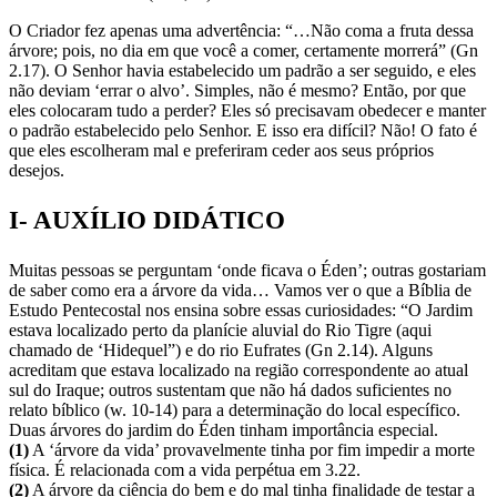
O Criador fez apenas uma advertência: “…Não coma a fruta dessa
árvore; pois, no dia em que você a comer, certamente morrerá” (Gn
2.17). O Senhor havia estabelecido um padrão a ser seguido, e eles
não deviam ‘errar o alvo’. Simples, não é mesmo? Então, por que
eles colocaram tudo a perder? Eles só precisavam obedecer e manter
o padrão estabelecido pelo Senhor. E isso era difícil? Não! O fato é
que eles escolheram mal e preferiram ceder aos seus próprios
desejos.
I- AUXÍLIO DIDÁTICO
Muitas pessoas se perguntam ‘onde ficava o Éden’; outras gostariam
de saber como era a árvore da vida… Vamos ver o que a Bíblia de
Estudo Pentecostal nos ensina sobre essas curiosidades: “O Jardim
estava localizado perto da planície aluvial do Rio Tigre (aqui
chamado de ‘Hidequel”) e do rio Eufrates (Gn 2.14). Alguns
acreditam que estava localizado na região correspondente ao atual
sul do Iraque; outros sustentam que não há dados suficientes no
relato bíblico (w. 10-14) para a determinação do local específico.
Duas árvores do jardim do Éden tinham importância especial.
(1)
A ‘árvore da vida’ provavelmente tinha por fim impedir a morte
física. É relacionada com a vida perpétua em 3.22.
(2)
A árvore da ciência do bem e do mal tinha finalidade de testar a