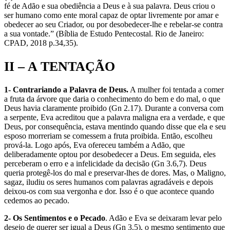
fé de Adão e sua obediência a Deus e à sua palavra. Deus criou o
ser humano como ente moral capaz de optar livremente por amar e
obedecer ao seu Criador, ou por desobedecer-lhe e rebelar-se contra
a sua vontade.” (Bíblia de Estudo Pentecostal. Rio de Janeiro:
CPAD, 2018 p.34,35).
II – A TENTAÇÃO
1- Contrariando a Palavra de Deus.
A mulher foi tentada a comer
a fruta da árvore que daria o conhecimento do bem e do mal, o que
Deus havia claramente proibido (Gn 2.17). Durante a conversa com
a serpente, Eva acreditou que a palavra maligna era a verdade, e que
Deus, por consequência, estava mentindo quando disse que ela e seu
esposo morreriam se comessem a fruta proibida. Então, escolheu
prová-la. Logo após, Eva ofereceu também a Adão, que
deliberadamente optou por desobedecer a Deus. Em seguida, eles
perceberam o erro e a infelicidade da decisão (Gn 3.6,7). Deus
queria protegê-los do mal e preservar-lhes de dores. Mas, o Maligno,
sagaz, iludiu os seres humanos com palavras agradáveis e depois
deixou-os com sua vergonha e dor. Isso é o que acontece quando
cedemos ao pecado.
2- Os Sentimentos e o Pecado
. Adão e Eva se deixaram levar pelo
desejo de querer ser igual a Deus (Gn 3.5), o mesmo sentimento que