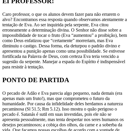
EI PROFESSOR!
Caro professor, o que os alunos devem fazer para não errarem o
alvo? Encontramos essa resposta quando observamos atentamente a
tentação de Eva. Ao ser inquirida pela serpente, Eva citou
erroneamente a determinação divina. O Senhor não disse sobre a
impossibilidade de tocar o fruto (Eva “aumentou” a proibição), bem
como Deus enfatizou que “certamente” morreriam, mas Eva
diminuiu o castigo. Dessa forma, ela deturpou o padrão divino e
apresentou a punição apenas como uma possibilidade. Se estivesse
fortificada na Palavra de Deus, com certeza Eva teria vencido a
sugestão da serpente. Manejar a espada do Espírito é indispensável
para resistir à tentação.
PONTO DE PARTIDA
O pecado de Adão e Eva parecia algo pequeno, nada demais (era
apenas mais um fruto!), mas que comprometeu o futuro da
humanidade. Por causa da infidelidade deles herdamos a natureza
pecaminosa (Sl 51.5; Rm 5.12). Isso mostra o quão perigoso o
pecado é. Satanás é sutil em suas investidas, pois ele não se
apresenta pessoalmente, mas tenta despertar nos seres humanos os
desejos pecaminosos; a cobiça dos olhos, da carne e a soberba da
vida. Que façamos nossas escolhas de acordo com a vontade de