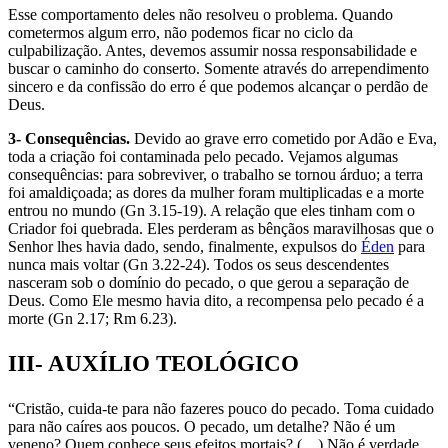
Esse comportamento deles não resolveu o problema. Quando
cometermos algum erro, não podemos ficar no ciclo da
culpabilização. Antes, devemos assumir nossa responsabilidade e
buscar o caminho do conserto. Somente através do arrependimento
sincero e da confissão do erro é que podemos alcançar o perdão de
Deus.
3- Consequências.
Devido ao grave erro cometido por Adão e Eva,
toda a criação foi contaminada pelo pecado. Vejamos algumas
consequências: para sobreviver, o trabalho se tornou árduo; a terra
foi amaldiçoada; as dores da mulher foram multiplicadas e a morte
entrou no mundo (Gn 3.15-19). A relação que eles tinham com o
Criador foi quebrada. Eles perderam as bênçãos maravilhosas que o
Senhor lhes havia dado, sendo, finalmente, expulsos do
Éden
para
nunca mais voltar (Gn 3.22-24). Todos os seus descendentes
nasceram sob o domínio do pecado, o que gerou a separação de
Deus. Como Ele mesmo havia dito, a recompensa pelo pecado é a
morte (Gn 2.17; Rm 6.23).
III- AUXÍLIO TEOLÓGICO
“Cristão, cuida-te para não fazeres pouco do pecado. Toma cuidado
para não caíres aos poucos. O pecado, um detalhe? Não é um
veneno? Quem conhece seus efeitos mortais? (…) Não é verdade