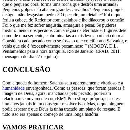
que o pequeno coral forma uma rocha que destrói uma armada?
Pequenos golpes não abatem grandes carvalhos? Pequenos pingos
de água não desgastam pedras? O pecado, um detalhe? Foi o que
feriu a cabeça do Redentor com espinhos e lhe dilacerou o coração!
Foi o que me fez sofrer angústia, amargura e pesar. Se puderes
medir o menor dos pecados com a régua da eternidade, fugirias dele
como de uma serpente, e abominarias a mais leve aparência do mal.
Considera cada pecado como se fosse o que crucificou o Salvador, e
verás que ele é ‘excessivamente pecaminoso’” (MOODY, D.L.
Pensamentos para a hora tranquila. Rio de Janeiro: CPAD, 2011,
mensagem do dia 27 de julho).
CONCLUSÃO
Com a queda do homem, Satanás saiu aparentemente vitorioso e a
humanidade
envergonhada. Como as pessoas, que foram geradas à
imagem de Deus, agora, manchadas pelo pecado, poderiam
relacionar-se novamente com Ele?! Por esforço próprio, os seres
humanos jamais iriam conseguir resolver isso. Mas, o que ninguém
podia esperar é que Deus já tinha traçado um plano de resgate. E
tudo isso era apenas o começo de uma longa história!
VAMOS PRATICAR