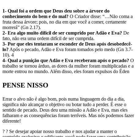
1- Qual foi a ordem que Deus deu sobre a árvore do
conhecimento do bem e do mal?
O Criador disse: “…Não coma a
fruta dessa árvore; pois, no dia em que você a comer, certamente
morrerá” (Gn 2.17).
2- Era algo muito difícil de ser cumprido por Adão e Eva?
De
fato, não era uma ordem difícil de ser cumprida.
3- Por que eles tentaram se esconder de Deus após desobedecê-
lo?
Após o pecado, Adão e Eva foram tomados pelo medo (Gn 3.7-
10). 4
4- Qual a punição que Adão e Eva receberam após o pecado?
O
trabalho se tornou árduo, as dores da mulher foram multiplicadas e a
morte entrou no mundo. Além disso, eles foram expulsos do Éden
PENSE NISSO
Errar o alvo não é algo bom, pois numa linguagem do dia a dia,
significa não alcançar o objetivo ou botar tudo a perder. É esse o
sentido de pecado. Deus deu uma missão a Adão e Eva, mas eles
falharam e as consequências foram terríveis. Mas nós podemos fazer
diferente!
? ? Se desejar apoiar nosso trabalho e nos ajudar a manter o
conteúdo exclusivo e edificante, você pode fazer uma contribuição