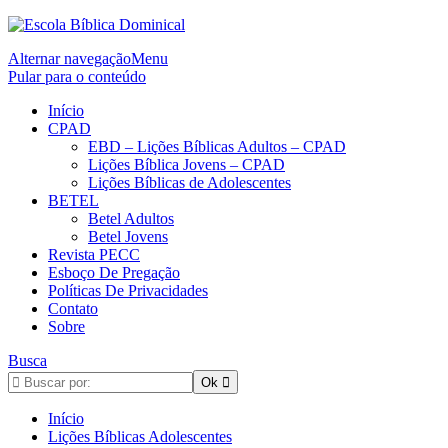
Alternar navegação
Menu
Pular para o conteúdo
Início
CPAD
EBD – Lições Bíblicas Adultos – CPAD
Lições Bíblica Jovens – CPAD
Lições Bíblicas de Adolescentes
BETEL
Betel Adultos
Betel Jovens
Revista PECC
Esboço De Pregação
Políticas De Privacidades
Contato
Sobre
Busca
Início
Lições Bíblicas Adolescentes