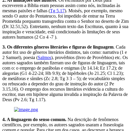
2. As limitações dos autores
. Os escolhidos por Deus para
escreverem a Bíblia eram pessoas assim como nós, inclinadas às
mesmas paixões e falhas (
Tg 5.17
). Moisés, por exemplo, mesmo
sendo O autor do Pentateuco, foi impedido de entrar na Terra
Prometida porquanto transgredira contra o Senhor no deserto de Zim
(Dt 32.51,52). Entretanto, nenhum texto das Escrituras, quanto à sua
inspiração e veracidade, está condicionado às limitações de seus
autores humanos (2 Co 4 -7 ).
3. Os diferentes gêneros literários e figuras de linguagem
. Cada
autor fez uso de gêneros literários distintos, tais como: narrativa (1 e
2 Samuel), poesia (
Salmos
), provérbios (livro de Provérbios) etc. Os
autores sagrados também fizeram uso de figuras de linguagem, tais
com o: o emprego de parábolas e enigmas (Jz 14.14; Ez 17.2); de
alegorias (G1 4-22-24; Hb 9.9); de hipérboles (Jo 21.25; Cl 1.23);
de metáforas e símiles (Zc 2.8; Tg 3 3 – 5); de vocabulário simples
ou rebuscado a depender do grau de instrução do autor (2 Pe
3.15,16). O emprego dos recursos literários evidencia a cultura do
escritor, mas em hipótese alguma invalida a inspiração da Palavra de
Deus (Pv 2.6; Tg 1.17).
4. A linguagem do senso comum.
Na descrição de fenômenos
científicos, por exemplo, os autores sagrados usaram a fraseologia
comum e popular. Para citar um dos casos, ao descrever a herança