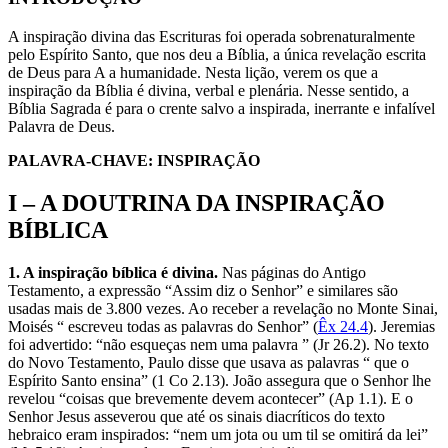
A inspiração divina das Escrituras foi operada sobrenaturalmente
pelo Espírito Santo, que nos deu a Bíblia, a única revelação escrita
de Deus para A a humanidade. Nesta lição, verem os que a
inspiração da Bíblia é divina, verbal e plenária. Nesse sentido, a
Bíblia Sagrada é para o crente salvo a inspirada, inerrante e infalível
Palavra de Deus.
PALAVRA-CHAVE: INSPIRAÇÃO
I – A DOUTRINA DA INSPIRAÇÃO
BÍBLICA
1. A inspiração bíblica é divina.
Nas páginas do Antigo
Testamento, a expressão “Assim diz o Senhor” e similares são
usadas mais de 3.800 vezes. Ao receber a revelação no Monte Sinai,
Moisés “ escreveu todas as palavras do Senhor” (
Êx 24.4
). Jeremias
foi advertido: “não esqueças nem uma palavra ” (Jr 26.2). No texto
do Novo Testamento, Paulo disse que usava as palavras “ que o
Espírito Santo ensina” (1 Co 2.13). João assegura que o Senhor lhe
revelou “coisas que brevemente devem acontecer” (Ap 1.1). E o
Senhor Jesus asseverou que até os sinais diacríticos do texto
hebraico eram inspirados: “nem um jota ou um til se omitirá da lei”