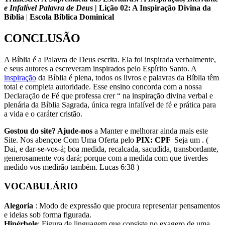
e Infalível Palavra de Deus
| Lição 02: A Inspiração Divina da
Bíblia
|
Escola Biblica Dominical
CONCLUSÃO
A Bíblia é a Palavra de Deus escrita. Ela foi inspirada verbalmente,
e seus autores a escreveram inspirados pelo Espírito Santo. A
inspiração
da Bíblia é plena, todos os livros e palavras da Bíblia têm
total e completa autoridade. Esse ensino concorda com a nossa
Declaração de Fé que professa crer “ na inspiração divina verbal e
plenária da Bíblia Sagrada, única regra infalível de fé e prática para
a vida e o caráter cristão.
Gostou do site? Ajude-nos
a Manter e melhorar ainda mais este
Site. Nos abençoe Com Uma Oferta pelo
PIX: CPF
Seja um . (
Dai, e dar-se-vos-á; boa medida, recalcada, sacudida, transbordante,
generosamente vos dará; porque com a medida com que tiverdes
medido vos medirão também. Lucas 6:38 )
VOCABULÁRIO
Alegoria
: Modo de expressão que procura representar pensamentos
e ideias sob forma figurada.
Hipérbole
: Figura de linguagem que consiste no exagero de uma