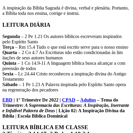
A inspiração da Bíblia Sagrada é divina, verbal e plenária. Portanto,
a Bíblia toda nos ensina, corrige e instrui.
LEITURA DIÁRIA
Segunda
– 2 Pe 1.21 Os autores bíblicos escreveram inspirados
pelo Espírito Santo
Terça
– Rm 15.4 Tudo o que está escrito serve para o nosso ensino
Quarta
– 2 Co 4.7 As Escrituras não estão condicionadas às lim
itações de seus autores humanos
Quinta
– 1 Co 14.9-11 A linguagem bíblica busca alcançar a com
preensão de todos
Sexta
– Lc 24.44 Cristo reconheceu a inspiração divina do Antigo
Testamento
Sábado
– 1 Pe 1.23 A Palavra inspirada pelo Espírito Santo opera
na regeneração dos pecadores
EBD
| 1° Trimestre De 2022 |
CPAD
–
Adultos
– Tema do
Trimestre:
A Supremacia das Escrituras
: A Inspiração, Inerrante
e Infalível Palavra de Deus
| Lição 02: A Inspiração Divina da
Bíblia
|
Escola Biblica Dominical
LEITURA BÍBLICA EM CLASSE