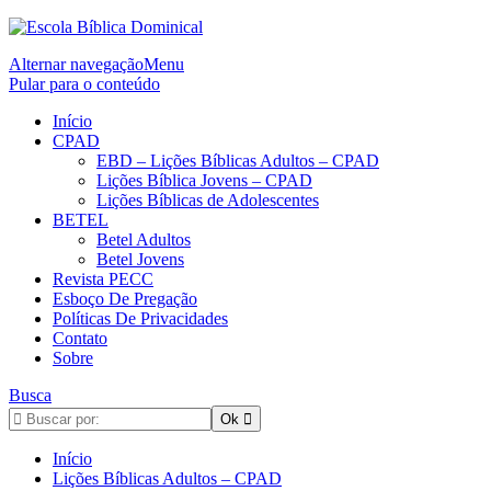
Alternar navegação
Menu
Pular para o conteúdo
Início
CPAD
EBD – Lições Bíblicas Adultos – CPAD
Lições Bíblica Jovens – CPAD
Lições Bíblicas de Adolescentes
BETEL
Betel Adultos
Betel Jovens
Revista PECC
Esboço De Pregação
Políticas De Privacidades
Contato
Sobre
Busca
Início
Lições Bíblicas Adultos – CPAD