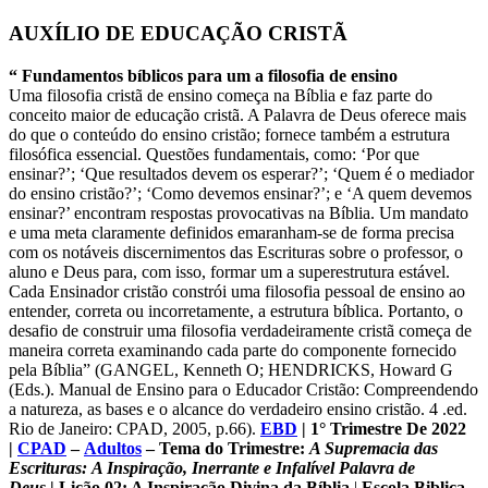
AUXÍLIO DE EDUCAÇÃO CRISTÃ
“ Fundamentos bíblicos para um a filosofia de ensino
Uma filosofia cristã de ensino começa na Bíblia e faz parte do
conceito maior de educação cristã. A Palavra de Deus oferece mais
do que o conteúdo do ensino cristão; fornece também a estrutura
filosófica essencial. Questões fundamentais, como: ‘Por que
ensinar?’; ‘Que resultados devem os esperar?’; ‘Quem é o mediador
do ensino cristão?’; ‘Como devemos ensinar?’; e ‘A quem devemos
ensinar?’ encontram respostas provocativas na Bíblia. Um mandato
e uma meta claramente definidos emaranham-se de forma precisa
com os notáveis discernimentos das Escrituras sobre o professor, o
aluno e Deus para, com isso, formar um a superestrutura estável.
Cada Ensinador cristão constrói uma filosofia pessoal de ensino ao
entender, correta ou incorretamente, a estrutura bíblica. Portanto, o
desafio de construir uma filosofia verdadeiramente cristã começa de
maneira correta examinando cada parte do componente fornecido
pela Bíblia” (GANGEL, Kenneth O; HENDRICKS, Howard G
(Eds.). Manual de Ensino para o Educador Cristão: Compreendendo
a natureza, as bases e o alcance do verdadeiro ensino cristão. 4 .ed.
Rio de Janeiro: CPAD, 2005, p.66).
EBD
| 1° Trimestre De 2022
|
CPAD
–
Adultos
– Tema do Trimestre:
A Supremacia das
Escrituras
: A Inspiração, Inerrante e Infalível Palavra de
Deus
| Lição 02: A Inspiração Divina da Bíblia
|
Escola Biblica