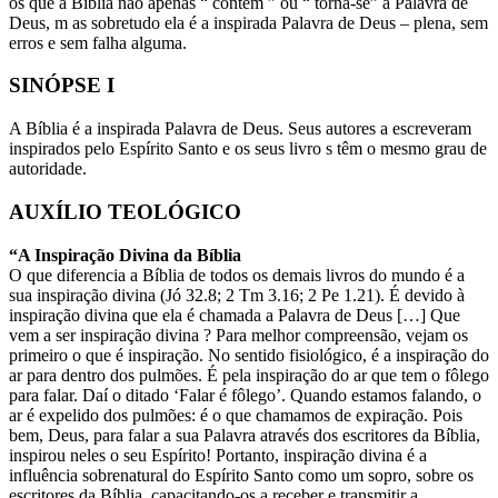
os que a Bíblia não apenas “ contém ” ou “ torna-se” a Palavra de
Deus, m as sobretudo ela é a inspirada Palavra de Deus – plena, sem
erros e sem falha alguma.
SINÓPSE I
A Bíblia é a inspirada Palavra de Deus. Seus autores a escreveram
inspirados pelo Espírito Santo e os seus livro s têm o mesmo grau de
autoridade.
AUXÍLIO TEOLÓGICO
“A Inspiração Divina da Bíblia
O que diferencia a Bíblia de todos os demais livros do mundo é a
sua inspiração divina (Jó 32.8; 2 Tm 3.16; 2 Pe 1.21). É devido à
inspiração divina que ela é chamada a Palavra de Deus […] Que
vem a ser inspiração divina ? Para melhor compreensão, vejam os
primeiro o que é inspiração. No sentido fisiológico, é a inspiração do
ar para dentro dos pulmões. É pela inspiração do ar que tem o fôlego
para falar. Daí o ditado ‘Falar é fôlego’. Quando estamos falando, o
ar é expelido dos pulmões: é o que chamamos de expiração. Pois
bem, Deus, para falar a sua Palavra através dos escritores da Bíblia,
inspirou neles o seu Espírito! Portanto, inspiração divina é a
influência sobrenatural do Espírito Santo como um sopro, sobre os
escritores da Bíblia, capacitando-os a receber e transmitir a