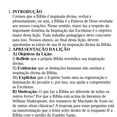
INTRODUÇÃO
Cremos que a Bíblia é inspirada divina, verbal e
plenariamente, ou seja, a Bíblia é a Palavra de Deus revelada
aos nossos corações. Nesse sentido, trazer luz a respeito da
importante doutrina da Inspiração das Escrituras é o objetivo
maior desta lição. Todo trabalho pedagógico deve concorrer
para isso. Nossos alunos, ao final desta lição, devem
aprofundar as raízes de sua fé na inspiração divina da Bíblia.
APRESENTAÇÃO DA LIÇÃO
A) Objetivos da Lição:
I)
Refletir
que a própria Bíblia reivindica sua inspiração
divina;
II)
Evidenciar
que as limitações humanas não anulam a
inspiração divina da Bíblia;
III)
Explicitar
que o Espírito Santo atua na regeneração e
iluminação do pecador e, por isso, nos ajuda a compreender
as Escrituras.
B) Motivação:
O que faz a Bíblia ser diferente de todos os
outros livros? Por que a Bíblia está acima da literatura de
William Shakespeare, dos romances de Machado de Assis ou
de outras obras clássicas? A resposta para essas perguntas está
na transformação que o leitor sofre dentro de si enquanto lê a
Bíblia com o auxílio do Espírito Santo.