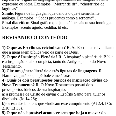
expressão ou ideia. Exemplos: “Morrer de rir” , “chorar rios de
lágrimas”.
Símile
: Figura de linguagem que denota o que é semelhante,
análogo. Exemplos: “ Sedes prudentes como a serpente” .
Sinal diacrítico:
Sinal gráfico que junto à letra altera sua fonologia.
Exemplos: acento agudo, cedilha, til etc.
REVISANDO O CONTEÚDO
1) O que as Escrituras reivindicam ?
R. As Escrituras reivindicam
que a mensagem bíblica veio da parte de Deus.
2) O que é Inspiração Plenária?
R. A inspiração plenária da Bíblia
é a inspiração total e completa, tanto do Antigo quanto do Novo
Testamento.
3) Cite um gênero literário e três figuras de linguagens
. R.
Narrativa; parábola, hipérbole e metáforas.
4) Quais os dois pressupostos básicos de inspiração divina do
Novo Testamento?
R. O Novo Testamento possui dois
pressupostos básicos de sua inspiração:
a) a promessa de Cristo de enviar o Espírito Santo para guiar os
discípulos (Jo 14.26);
b) os escritos bíblicos que vindicam esse cumprimento (At 2.4; l Co
2.10; Ef 35).
5) O que não é possível acontecer sem que haja o m over do