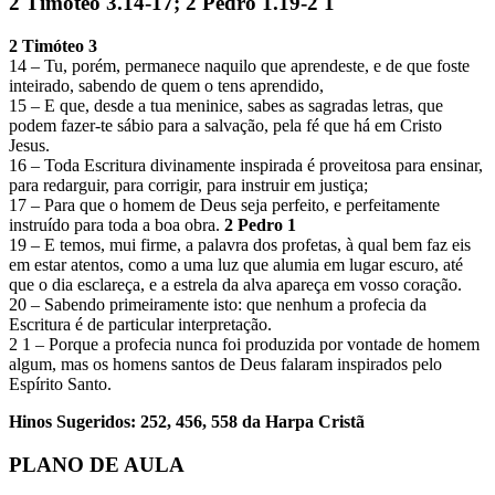
2 Timóteo 3.14-17; 2 Pedro 1.19-2 1
2 Timóteo 3
14 – Tu, porém, permanece naquilo que aprendeste, e de que foste
inteirado, sabendo de quem o tens aprendido,
15 – E que, desde a tua meninice, sabes as sagradas letras, que
podem fazer-te sábio para a salvação, pela fé que há em Cristo
Jesus.
16 – Toda Escritura divinamente inspirada é proveitosa para ensinar,
para redarguir, para corrigir, para instruir em justiça;
17 – Para que o homem de Deus seja perfeito, e perfeitamente
instruído para toda a boa obra.
2 Pedro 1
19 – E temos, mui firme, a palavra dos profetas, à qual bem faz eis
em estar atentos, como a uma luz que alumia em lugar escuro, até
que o dia esclareça, e a estrela da alva apareça em vosso coração.
20 – Sabendo primeiramente isto: que nenhum a profecia da
Escritura é de particular interpretação.
2 1 – Porque a profecia nunca foi produzida por vontade de homem
algum, mas os homens santos de Deus falaram inspirados pelo
Espírito Santo.
Hinos Sugeridos: 252, 456, 558 da Harpa Cristã
PLANO DE AULA