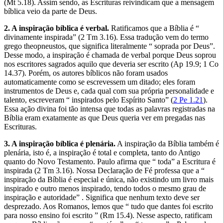
(Mt 5.18). Assim sendo, as Escrituras reivindicam que a mensagem
bíblica veio da parte de Deus.
2. A inspiração bíblica é verbal.
Ratificamos que a Bíblia é “
divinamente inspirada” (2 Tm 3.16). Essa tradução vem do termo
grego theopneustos, que significa literalmente “ soprada por Deus”.
Desse modo, a inspiração é chamada de verbal porque Deus soprou
nos escritores sagrados aquilo que deveria ser escrito (Ap 19.9; 1 Co
14.37). Porém, os autores bíblicos não foram usados
automaticamente como se escrevessem um ditado; eles foram
instrumentos de Deus e, cada qual com sua própria personalidade e
talento, escreveram “ inspirados pelo Espírito Santo” (
2 Pe 1.21
).
Essa ação divina foi tão intensa que todas as palavras registradas na
Bíblia eram exatamente as que Deus queria ver em pregadas nas
Escrituras.
3. A inspiração bíblica é plenária.
A inspiração da Bíblia também é
plenária, isto é, a inspiração é total e completa, tanto do Antigo
quanto do Novo Testamento. Paulo afirma que “ toda” a Escritura é
inspirada (2 Tm 3.16). Nossa Declaração de Fé professa que a “
inspiração da Bíblia é especial e única, não existindo um livro mais
inspirado e outro menos inspirado, tendo todos o mesmo grau de
inspiração e autoridade” . Significa que nenhum texto deve ser
desprezado. Aos Romanos, lemos que “ tudo que dantes foi escrito
para nosso ensino foi escrito ” (Rm 15.4). Nesse aspecto, ratificam