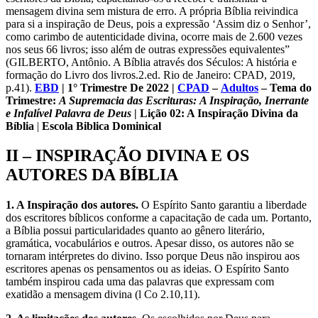
mensagem divina sem mistura de erro. A própria Bíblia reivindica
para si a inspiração de Deus, pois a expressão ‘Assim diz o Senhor’,
como carimbo de autenticidade divina, ocorre mais de 2.600 vezes
nos seus 66 livros; isso além de outras expressões equivalentes”
(GILBERTO, Antônio. A Bíblia através dos Séculos: A história e
formação do Livro dos livros.2.ed. Rio de Janeiro: CPAD, 2019,
p.41).
EBD
| 1° Trimestre De 2022 |
CPAD
–
Adultos
– Tema do
Trimestre:
A Supremacia das Escrituras
: A Inspiração, Inerrante
e Infalível Palavra de Deus
| Lição 02: A Inspiração Divina da
Bíblia
|
Escola Biblica Dominical
II – INSPIRAÇÃO DIVINA E OS
AUTORES DA BÍBLIA
1. A Inspiração dos autores.
O Espírito Santo garantiu a liberdade
dos escritores bíblicos conforme a capacitação de cada um. Portanto,
a Bíblia possui particularidades quanto ao gênero literário,
gramática, vocabulários e outros. Apesar disso, os autores não se
tornaram intérpretes do divino. Isso porque Deus não inspirou aos
escritores apenas os pensamentos ou as ideias. O Espírito Santo
também inspirou cada uma das palavras que expressam com
exatidão a mensagem divina (l Co 2.10,11).