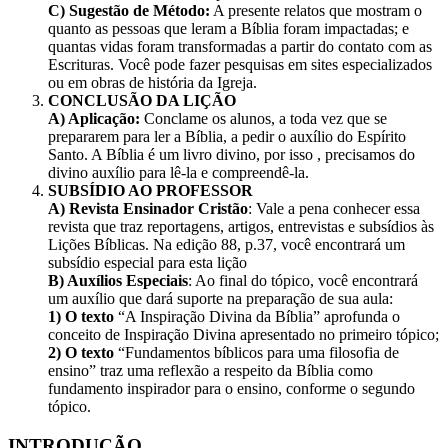
C) Sugestão de Método:
A presente relatos que mostram o
quanto as pessoas que leram a Bíblia foram impactadas; e
quantas vidas foram transformadas a partir do contato com as
Escrituras. Você pode fazer pesquisas em sites especializados
ou em obras de história da Igreja.
CONCLUSÃO DA LIÇÃO
A) Aplicação:
Conclame os alunos, a toda vez que se
prepararem para ler a Bíblia, a pedir o auxílio do Espírito
Santo. A Bíblia é um livro divino, por isso , precisamos do
divino auxílio para lê-la e compreendê-la.
SUBSÍDIO AO PROFESSOR
A) Revista Ensinador Cristão
: Vale a pena conhecer essa
revista que traz reportagens, artigos, entrevistas e subsídios às
Lições Bíblicas. Na edição 88, p.37, você encontrará um
subsídio especial para esta lição
B) Auxílios Especiais
: Ao final do tópico, você encontrará
um auxílio que dará suporte na preparação de sua aula:
1) O texto
“A Inspiração Divina da Bíblia” aprofunda o
conceito de Inspiração Divina apresentado no primeiro tópico;
2) O texto
“Fundamentos bíblicos para uma filosofia de
ensino” traz uma reflexão a respeito da Bíblia como
fundamento inspirador para o ensino, conforme o segundo
tópico.
INTRODUÇÃO