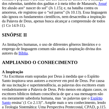
dos rubenitas, também dos gaditas e à meia tribo de Manassés,
Josué
fez alusão aos“ nascer do sol” (Js 1.15); e, na batalha contra os
amorreus, ele registrou que o “sol parou” (Js 10.13). Essa linguagem
não ignora os fundamentos científicos, nem desacredita a inspiração
da Palavra de Deus, apenas busca alcançar a compreensão de todos
(1 Co 14.9-11).
SINÓPSE II
As limitações humanas, o uso de diferentes gêneros literários e o
emprego de linguagem comum não anula a inspiração divina dos
autores da
Bíblia
.
AMPLIANDO O CONHECIMENTO
A Inspiração
“As Escrituras eram sopradas por Deus à medida que o Espírito
Santo inspirava seus autores a escrever em prol de Deus. Por causa
de sua incitação e superintendência, as palavras dos escritores eram
verdadeiramente a Palavra de Deus. Pelo menos em alguns casos, os
escritores bíblicos tinham consciência de que a sua mensagem não
era meramente sabedoria humana, mas ‘as palavras que o
Espírito
Santo
ensina’ (1 Co 2.13)”. Amplie mais o seu conhecimento, lendo
a Teologia Sistemática: Uma Perspectiva Pentecostal, CPAD, p.115.