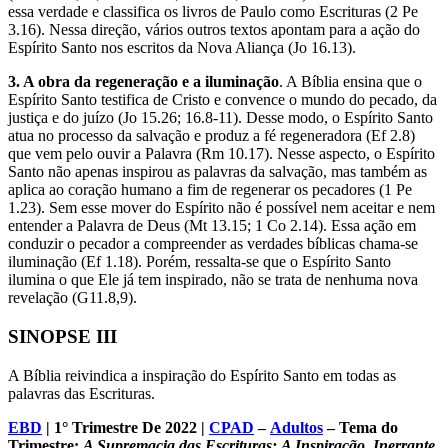
essa verdade e classifica os livros de Paulo como Escrituras (2 Pe
3.16). Nessa direção, vários outros textos apontam para a ação do
Espírito Santo nos escritos da Nova Aliança (Jo 16.13).
3. A obra da regeneração e a iluminação
. A Bíblia ensina que o
Espírito Santo testifica de Cristo e convence o mundo do pecado, da
justiça e do juízo (Jo 15.26; 16.8-11). Desse modo, o Espírito Santo
atua no processo da salvação e produz a fé regeneradora (Ef 2.8)
que vem pelo ouvir a Palavra (Rm 10.17). Nesse aspecto, o Espírito
Santo não apenas inspirou as palavras da salvação, mas também as
aplica ao coração humano a fim de regenerar os pecadores (1 Pe
1.23). Sem esse mover do Espírito não é possível nem aceitar e nem
entender a Palavra de Deus (Mt 13.15; 1 Co 2.14). Essa ação em
conduzir o pecador a compreender as verdades bíblicas chama-se
iluminação (Ef 1.18). Porém, ressalta-se que o Espírito Santo
ilumina o que Ele já tem inspirado, não se trata de nenhuma nova
revelação (G11.8,9).
SINOPSE III
A Bíblia reivindica a inspiração do Espírito Santo em todas as
palavras das Escrituras.
EBD
| 1° Trimestre De 2022 |
CPAD
–
Adultos
– Tema do
Trimestre:
A Supremacia das Escrituras
: A Inspiração, Inerrante