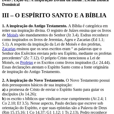
Dominical
III – O ESPÍRITO SANTO E A BÍBLIA
1. A inspiração do Antigo Testamento.
A Bíblia é categórica em
reiter sua inspiração divina. O registro de Juízes ensina que os livros
de
Moisés
são mandamentos do Senhor (Jz 3.4). Esdras reconhece
como inspirados os livros de Jeremias, Ageu e Zacarias (Ed 1.1;
5.1). A respeito da inspiração da Lei de Moisés e dos profetas,
Zacarias
ensinou que os seus escritos eram “ as palavras que o
Senhor dos Exércitos enviara pelo seu Espírito, mediante os profetas
precedentes” (Zc 7.12). O próprio Cristo mencionou a Lei de
Moisés, os
Profetas
e os Escritos como livros inspirados (Lc 24.44).
Essas declarações atestam o Espírito Santo como a fonte originária
de inspiração do Antigo Testamento.
2. A inspiração do Novo Testamento.
O Novo Testamento possui
dois pressupostos básicos de sua inspiração:
a)
a promessa de Cristo de enviar o Espírito Santo para guiar os
discípulos (Jo 14.26);
b
) os escrito s bíblicos que vindicam esse cumprimento (At 2.4; 1
Co 2.10; Ef 3.5). Nesse aspecto, Paulo declara que escreve sob
orientação do Espírito, e que suas epístolas são a Palavra de Deus
(Rm 15.15,16; 1 Co 14.37; G1 1.12; 1 Ts 2.13). Pedro reconhece