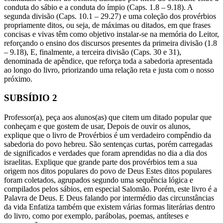
conduta do sábio e a conduta do ímpio (Caps. 1.8 – 9.18). A
segunda divisão (Caps. 10.1 – 29.27) e uma coleção dos provérbios
propriamente ditos, ou seja, de máximas ou ditados, em que frases
concisas e vivas têm como objetivo instalar-se na memória do Leitor,
reforçando o ensino dos discursos presentes da primeira divisão (1.8
– 9.18), E, finalmente, a terceira divisão (Caps. 30 e 31),
denominada de apêndice, que reforça toda a sabedoria apresentada
ao longo do livro, priorizando uma relação reta e justa com o nosso
próximo.
SUBSÍDIO 2
Professor(a), peça aos alunos(as) que citem um ditado popular que
conheçam e que gostem de usar, Depois de ouvir os alunos,
explique que o livro de Provérbios é um verdadeiro compêndio da
sabedoria do povo hebreu. São sentenças curtas, porém carregadas
de significados e verdades que foram aprendidas no dia a dia dos
israelitas. Explique que grande parte dos provérbios tem a sua
origem nos ditos populares do povo de Deus Estes ditos populares
foram coletados, agrupados segundo uma sequência lógica e
compilados pelos sábios, em especial Salomão. Porém, este livro é a
Palavra de Deus. E Deus falando por intermédio das circunstâncias
da vida Enfatiza também que existem várias formas literárias dentro
do livro, como por exemplo, parábolas, poemas, antíteses e