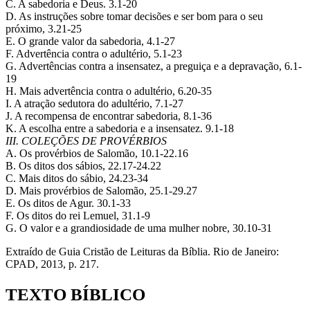
C. A sabedoria e Deus. 3.1-20
D. As instruções sobre tomar decisões e ser bom para o seu
próximo, 3.21-25
E. O grande valor da sabedoria, 4.1-27
F. Advertência contra o adultério, 5.1-23
G. Advertências contra a insensatez, a preguiça e a depravação, 6.1-
19
H. Mais advertência contra o adultério, 6.20-35
I. A atração sedutora do adultério, 7.1-27
J. A recompensa de encontrar sabedoria, 8.1-36
K. A escolha entre a sabedoria e a insensatez. 9.1-18
III. COLEÇÕES DE PROVÉRBIOS
A. Os provérbios de Salomão, 10.1-22.16
B. Os ditos dos sábios, 22.17-24.22
C. Mais ditos do sábio, 24.23-34
D. Mais provérbios de Salomão, 25.1-29.27
E. Os ditos de Agur. 30.1-33
F. Os ditos do rei Lemuel, 31.1-9
G. O valor e a grandiosidade de uma mulher nobre, 30.10-31
Extraído de Guia Cristão de Leituras da Bíblia. Rio de Janeiro:
CPAD, 2013, p. 217.
TEXTO BÍBLICO