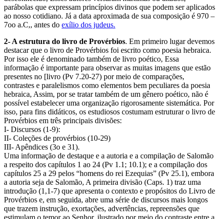
parábolas que expressam princípios divinos que podem ser aplicados
ao nosso cotidiano. Já a data aproximada de sua composição é 970 –
7oo a.C,, antes do
exílio dos judeus.
2- A estrutura do livro de Provérbios
. Em primeiro lugar devemos
destacar que o livro de Provérbios foi escrito como poesia hebraica.
Por isso ele é denominado também de livro poético, Essa
informação é importante para observar as muitas imagens que estão
presentes no [livro (Pv 7.20-27) por meio de comparações,
contrastes e paralelismos como elementos bem peculiares da poesia
hebraica, Assim, por se tratar também de um gênero poético, não é
possível estabelecer uma organização rigorosamente sistemática. Por
isso, para fins didáticos, os estudiosos costumam estruturar o livro de
Provérbios em três principais divisões:
I- Discursos (1-9):
II- Coleções de provérbios (10-29)
III- Apêndices (3o e 31).
Uma informação de destaque e a autoria e a compilação de Salomão
a respeito dos capítulos 1 ao 24 (Pv 1.1; 10.1); e a compilação dos
capítulos 25 a 29 pelos “homens do rei Ezequias” (Pv 25.1), embora
a autoria seja de Salomão, A primeira divisão (Caps. 1) traz uma
introdução (1,1-7) que apresenta o contexto e propósitos do Livro de
Provérbios e, em seguida, abre uma série de discursos mais longos
que trazem instrução, exortações, advertências, repreensões que
estimulam o temor ao Senhor, ilustrado por meio do contraste entre a