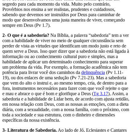
segredo para cada momento da vida. Muito pelo contrário,
Provérbios nos ensina a ser realistas, prudentes e cuidadosos,
sabendo que devemos ser instruídos por Deus para caminhar de
modo que desenvolvamos uma justa maneira de viver, começando
sempre em Deus (Pv 1.7).
2- O que é a sabedoria?
Na Bíblia, a palavra “sabedoria” tem a ver
com a habilidade de viver no meio de qualquer circunstância sem
perder de vista as virtudes que identificam um modo justo e reto de
quem serve a Deus. Isso quer dizer que a sabedoria não está ligada à
informação ou ao conhecimento cultural puro e simples, mas a
habilidade de aplicar um determinado conhecimento para superar
um problema da vida. Por exemplo, a formação acadêmica não tem
potência para livrar você dos caminhos da
delinquência
(Pv 1.11-
19), ou dos enlaces de uma sedução (Pv 7.21-23). Mas a sabedoria
que vem do alto o instrui e, ao mesmo tempo, cria, de dentro para a
fora, instrumentos necessários para fazer com que você rejeite o que
e mau e abrace o que é bom e glorifique a Deus (
Tg 3.17
), Assim, a
sabedoria e a habilidade de Lidar bem, de acordo com ajusta retidão,
em nossa relação com Deus, com as nossas as emoções, com a dieta
diária, com a sexualidade, com a nossa família, com o próximo, com
toda a sociedade e sua estrutura, com o dinheiro e dimensões
específicas da nossa existência.
3- Literatura de Sabedoria.
Ao lado de Jó, Eclesiastes e Cantares