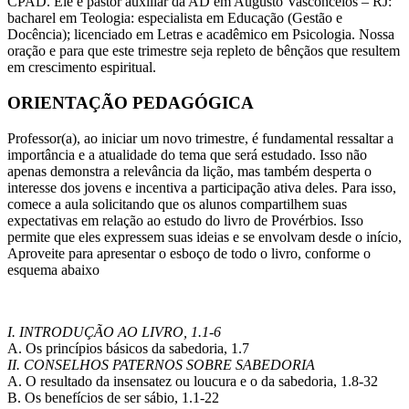
CPAD. Ele é pastor auxiliar da AD em Augusto Vasconcelos – RJ:
bacharel em Teologia: especialista em Educação (Gestão e
Docência); licenciado em Letras e acadêmico em Psicologia. Nossa
oração e para que este trimestre seja repleto de bênçãos que resultem
em crescimento espiritual.
ORIENTAÇÃO PEDAGÓGICA
Professor(a), ao iniciar um novo trimestre, é fundamental ressaltar a
importância e a atualidade do tema que será estudado. Isso não
apenas demonstra a relevância da lição, mas também desperta o
interesse dos jovens e incentiva a participação ativa deles. Para isso,
comece a aula solicitando que os alunos compartilhem suas
expectativas em relação ao estudo do livro de Provérbios. Isso
permite que eles expressem suas ideias e se envolvam desde o início,
Aproveite para apresentar o esboço de todo o livro, conforme o
esquema abaixo
I. INTRODUÇÃO AO LIVRO, 1.1-6
A. Os princípios básicos da sabedoria, 1.7
II. CONSELHOS PATERNOS SOBRE SABEDORIA
A. O resultado da insensatez ou loucura e o da sabedoria, 1.8-32
B. Os benefícios de ser sábio, 1.1-22