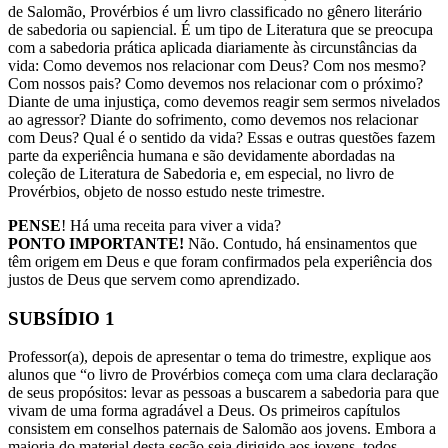
de Salomão, Provérbios é um livro classificado no gênero literário
de sabedoria ou sapiencial. É um tipo de Literatura que se preocupa
com a sabedoria prática aplicada diariamente às circunstâncias da
vida: Como devemos nos relacionar com Deus? Com nos mesmo?
Com nossos pais? Como devemos nos relacionar com o próximo?
Diante de uma injustiça, como devemos reagir sem sermos nivelados
ao agressor? Diante do sofrimento, como devemos nos relacionar
com Deus? Qual é o sentido da vida? Essas e outras questões fazem
parte da experiência humana e são devidamente abordadas na
coleção de Literatura de Sabedoria e, em especial, no livro de
Provérbios, objeto de nosso estudo neste trimestre.
PENSE
! Há uma receita para viver a vida?
PONTO IMPORTANTE!
Não. Contudo, há ensinamentos que
têm origem em Deus e que foram confirmados pela experiência dos
justos de Deus que servem como aprendizado.
SUBSÍDIO 1
Professor(a), depois de apresentar o tema do trimestre, explique aos
alunos que “o livro de Provérbios começa com uma clara declaração
de seus propósitos: levar as pessoas a buscarem a sabedoria para que
vivam de uma forma agradável a Deus. Os primeiros capítulos
consistem em conselhos paternais de Salomão aos jovens. Embora a
maioria do material desta seção seja dirigido aos jovens, todos