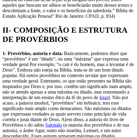
aqueles que buscam ser sábios se beneficiarão muito desses textos e
descobriram a fonte, o valor e os benefícios da sabedoria.” Bíblia de
Estudo Aplicação Pessoal” Rio de Janeiro: CPAD, p. 834)
II- COMPOSIÇÃO E ESTRUTURA
DE PROVÉRBIOS
1- Provérbios, autoria e data.
Basicamente, podemos dizer que
“provérbios” é um “ditado”, ou uma “máxima” que expressa uma
verdade geral Por exemplo: “o cair é do homem, mas o levantar é de
Deus”. Embora não esteja na Bíblia, trata-se de um bom ditado
popular. Há outros provérbios no contexto secular que expressam
uma verdade geral. Entretanto, os que estão presentes na Bíblia são
inspirados por Deus e, por isso, contêm um significado mais amplo,
não se atendo apenas a uma máxima ou ditado, mas remontando a
interpretação de um ensino ético da fé do povo de
Israel
. Não por
acaso, a palavra moshol, “provérbios” em hebraico, tem esse
significado mais amplo como destacamos. São máximas ou ditados
que expressam verdades as quais servem como princípio de vida
correta e justa diante de Deus. A[em disso, a autoria do livro de
Provérbios e do sábio
Salomão
(a maioria dos provérbios e de sua
autoria), o árabe Agur, outro não israelita, Lemuel, e um autor
desconhecido, Esses autores versaram máximas ou ditados,