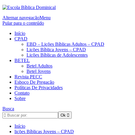
Alternar navegação
Menu
Pular para o conteúdo
Início
CPAD
EBD – Lições Bíblicas Adultos – CPAD
Lições Bíblica Jovens – CPAD
Lições Bíblicas de Adolescentes
BETEL
Betel Adultos
Betel Jovens
Revista PECC
Esboço De Pregação
Políticas De Privacidades
Contato
Sobre
Busca
Início
lições Bíblicas Jovens – CPAD