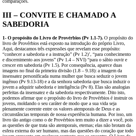
comparações.
III – CONVITE E CHAMADO A
SABEDORIA
1- O propósito do Livro de Provérbios (Pv 1.1-7).
O propósito do
livro de Provérbios está exposto na introdução do próprio Livro,
Aqui, destacamos três expressões que revelam esse propósito:
“conhecer a sabedoria e a instrução” (Pv 1.2)’, “para conhecimento
e discernimento aos jovens” (Pv 1.4 – NVI) “para o sábio ouvir e
crescer em sabedoria (Pv 1.5). Por consequência, aparece duas
imagens no final da primeira divisão (1.8 – 9.18): a imagem da
insensatez personificada numa mulher que busca seduzir o jovem
ingênuo (Pv 9.13-18) e a da senhora sabedoria que busca induzir o
jovem a adquirir sabedoria e inteligência (Pv 8). Elas são analogias
perfeitas da insensatez e da sabedoria respectivamente. Dito isto,
podemos afirmar que o propósito do livro de Provérbios é instruir os
jovens, moldando o seu caráter de modo que a sua vida seja
plenamente coerente entre os valores atemporais de Deus e as
circunstâncias temporais de nossa experiência humana. Por isso, um
livro tão antigo como o de Provérbios tem muito a dizer a você, pois
as questões de que trata são atemporais, eternas; elas não brotam da
esfera externa do ser humano, mas das questões do coração que todo