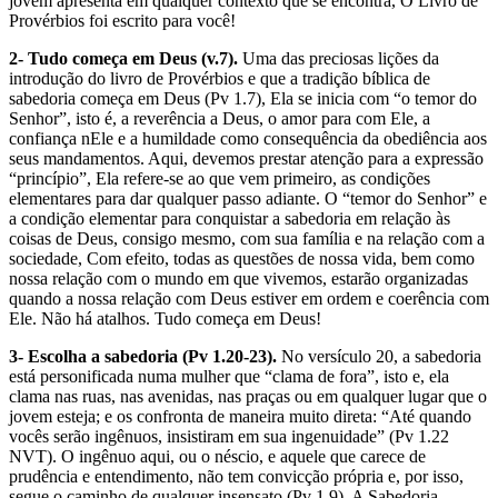
jovem apresenta em qualquer contexto que se encontra, O Livro de
Provérbios foi escrito para você!
2- Tudo começa em Deus (v.7).
Uma das preciosas lições da
introdução do livro de Provérbios e que a tradição bíblica de
sabedoria começa em Deus (Pv 1.7), Ela se inicia com “o temor do
Senhor”, isto é, a reverência a Deus, o amor para com Ele, a
confiança nEle e a humildade como consequência da obediência aos
seus mandamentos. Aqui, devemos prestar atenção para a expressão
“princípio”, Ela refere-se ao que vem primeiro, as condições
elementares para dar qualquer passo adiante. O “temor do Senhor” e
a condição elementar para conquistar a sabedoria em relação às
coisas de Deus, consigo mesmo, com sua família e na relação com a
sociedade, Com efeito, todas as questões de nossa vida, bem como
nossa relação com o mundo em que vivemos, estarão organizadas
quando a nossa relação com Deus estiver em ordem e coerência com
Ele. Não há atalhos. Tudo começa em Deus!
3- Escolha a sabedoria (Pv 1.20-23).
No versículo 20, a sabedoria
está personificada numa mulher que “clama de fora”, isto e, ela
clama nas ruas, nas avenidas, nas praças ou em qualquer lugar que o
jovem esteja; e os confronta de maneira muito direta: “Até quando
vocês serão ingênuos, insistiram em sua ingenuidade” (Pv 1.22
NVT). O ingênuo aqui, ou o néscio, e aquele que carece de
prudência e entendimento, não tem convicção própria e, por isso,
segue o caminho de qualquer insensato (Pv 1.9). A Sabedoria