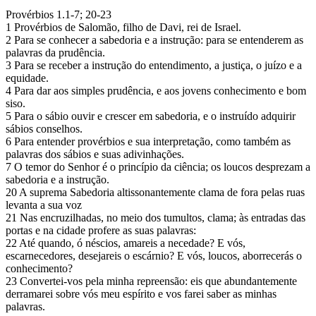
Provérbios 1.1-7; 20-23
1 Provérbios de Salomão, filho de Davi, rei de Israel.
2 Para se conhecer a sabedoria e a instrução: para se entenderem as
palavras da prudência.
3 Para se receber a instrução do entendimento, a justiça, o juízo e a
equidade.
4 Para dar aos simples prudência, e aos jovens conhecimento e bom
siso.
5 Para o sábio ouvir e crescer em sabedoria, e o instruído adquirir
sábios conselhos.
6 Para entender provérbios e sua interpretação, como também as
palavras dos sábios e suas adivinhações.
7 O temor do Senhor é o princípio da ciência; os loucos desprezam a
sabedoria e a instrução.
20 A suprema Sabedoria altissonantemente clama de fora pelas ruas
levanta a sua voz
21 Nas encruzilhadas, no meio dos tumultos, clama; às entradas das
portas e na cidade profere as suas palavras:
22 Até quando, ó néscios, amareis a necedade? E vós,
escarnecedores, desejareis o escárnio? E vós, loucos, aborrecerás o
conhecimento?
23 Convertei-vos pela minha repreensão: eis que abundantemente
derramarei sobre vós meu espírito e vos farei saber as minhas
palavras.