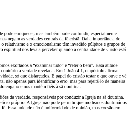
dade pode enriquecer, mas também pode confundir, especialmente
as negam as verdades centrais da fé cristã. Daí a importância de
o, o relativismo e o emocionalismo têm invadido púlpitos e grupos de
spiritual nos leva a perceber quando a centralidade de Cristo está
 somos exortados a “examinar tudo” e “reter o bem”. Essa atitude
 contrário à verdade revelada. Em 1 João 4.1, o apóstolo afirma:
vidade, só que disfarçados. É papel do cristão testar o que ouve e vê,
a, não apenas para identificar o erro, mas para rejeitá-lo de maneira
o engano e nos mantém fiéis à sã doutrina.
ões da verdade, responsáveis por conduzir a Igreja na sã doutrina.
ício próprio. A Igreja não pode permitir que modismos doutrinários
da fé. Essa unidade não é uniformidade de opinião, mas coesão em