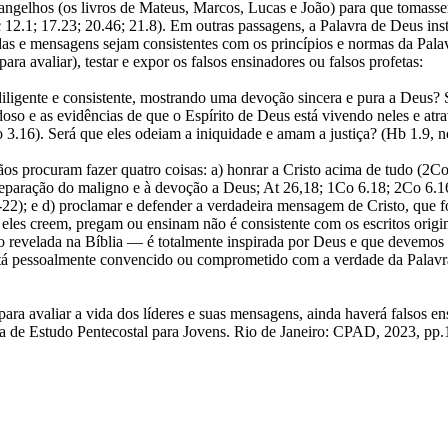
Evangelhos (os livros de Mateus, Marcos, Lucas e João) para que tomas
 12.1; 17.23; 20.46; 21.8). Em outras passagens, a Palavra de Deus inst
s vidas e mensagens sejam consistentes com os princípios e normas da Pal
ara avaliar), testar e expor os falsos ensinadores ou falsos profetas:
 diligente e consistente, mostrando uma devoção sincera e pura a Deus?
edoso e as evidências de que o Espírito de Deus está vivendo neles e at
 3.16). Será que eles odeiam a iniquidade e amam a justiça? (Hb 1.9, n
ãos procuram fazer quatro coisas: a) honrar a Cristo acima de tudo (2Co 
, à separação do maligno e à devoção a Deus; At 26,18; 1Co 6.18; 2Co 6.16
22); e d) proclamar e defender a verdadeira mensagem de Cristo, que 
e eles creem, pregam ou ensinam não é consistente com os escritos ori
mo revelada na Bíblia — é totalmente inspirada por Deus e que devemos 
 está pessoalmente convencido ou comprometido com a verdade da Palav
ara avaliar a vida dos líderes e suas mensagens, ainda haverá falsos 
ia de Estudo Pentecostal para Jovens. Rio de Janeiro: CPAD, 2023, pp