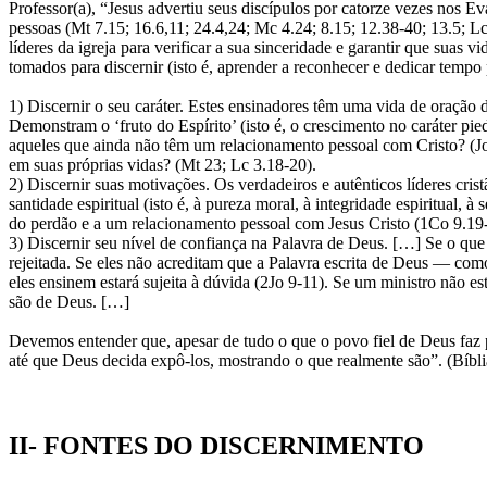
Professor(a), “Jesus advertiu seus discípulos por catorze vezes nos 
pessoas (Mt 7.15; 16.6,11; 24.4,24; Mc 4.24; 8.15; 12.38-40; 13.5; Lc
líderes da igreja para verificar a sua sinceridade e garantir que sua
tomados para discernir (isto é, aprender a reconhecer e dedicar tempo p
1) Discernir o seu caráter. Estes ensinadores têm uma vida de oração
Demonstram o ‘fruto do Espírito’ (isto é, o crescimento no caráter pi
aqueles que ainda não têm um relacionamento pessoal com Cristo? (Jo
em suas próprias vidas? (Mt 23; Lc 3.18-20).
2) Discernir suas motivações. Os verdadeiros e autênticos líderes crist
santidade espiritual (isto é, à pureza moral, à integridade espiritual
do perdão e a um relacionamento pessoal com Jesus Cristo (1Co 9.19-
3) Discernir seu nível de confiança na Palavra de Deus. […] Se o qu
rejeitada. Se eles não acreditam que a Palavra escrita de Deus — co
eles ensinem estará sujeita à dúvida (2Jo 9-11). Se um ministro não
são de Deus. […]
Devemos entender que, apesar de tudo o que o povo fiel de Deus faz p
até que Deus decida expô-los, mostrando o que realmente são”. (Bíbl
II- FONTES DO DISCERNIMENTO