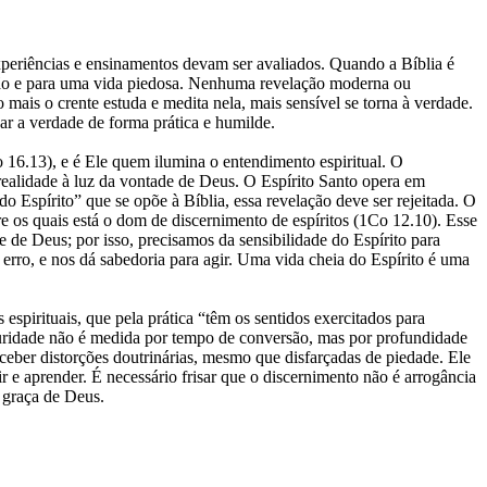
 experiências e ensinamentos devam ser avaliados. Quando a Bíblia é
vação e para uma vida piedosa. Nenhuma revelação moderna ou
 mais o crente estuda e medita nela, mais sensível se torna à verdade.
ar a verdade de forma prática e humilde.
o 16.13), e é Ele quem ilumina o entendimento espiritual. O
realidade à luz da vontade de Deus. O Espírito Santo opera em
o Espírito” que se opõe à Bíblia, essa revelação deve ser rejeitada. O
re os quais está o dom de discernimento de espíritos (1Co 12.10). Esse
de Deus; por isso, precisamos da sensibilidade do Espírito para
erro, e nos dá sabedoria para agir. Uma vida cheia do Espírito é uma
espirituais, que pela prática “têm os sentidos exercitados para
turidade não é medida por tempo de conversão, mas por profundidade
ceber distorções doutrinárias, mesmo que disfarçadas de piedade. Ele
r e aprender. É necessário frisar que o discernimento não é arrogância
a graça de Deus.