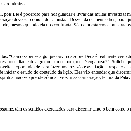
as do Inimigo.
i, pois Ele é poderoso para nos guardar e livrar das muitas investida
oração deve ser como a do salmista: “Desvenda os meus olhos, para que
erdade, mesmo quando ela nos confronta. Só assim estaremos preparados pa
guntas: “Como saber se algo que ouvimos sobre Deus é realmente verda
estamos diante de algo que parece bom, mas é enganoso?”. Solicite qu
veite a oportunidade para fazer uma revisão e avaliação a respeito da 
iniciar o estudo do conteúdo da lição. Eles vão entender que discernir 
piritual não se aprende só nos livros, mas com oração, leitura da Pal
costume, têm os sentidos exercitados para discernir tanto o bem como o 