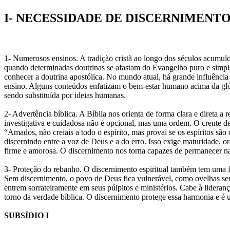
I- NECESSIDADE DE DISCERNIMENT
1- Numerosos ensinos. A tradição cristã ao longo dos séculos acumul
quando determinadas doutrinas se afastam do Evangelho puro e simples
conhecer a doutrina apostólica. No mundo atual, há grande influência 
ensino. Alguns conteúdos enfatizam o bem-estar humano acima da glór
sendo substituída por ideias humanas.
2- Advertência bíblica. A Bíblia nos orienta de forma clara e direta 
investigativa e cuidadosa não é opcional, mas uma ordem. O crente dev
“Amados, não creiais a todo o espírito, mas provai se os espíritos são
discernindo entre a voz de Deus e a do erro. Isso exige maturidade, or
firme e amorosa. O discernimento nos torna capazes de permanecer na
3- Proteção do rebanho. O discernimento espiritual também tem uma fu
Sem discernimento, o povo de Deus fica vulnerável, como ovelhas sem
entrem sorrateiramente em seus púlpitos e ministérios. Cabe à lidera
torno da verdade bíblica. O discernimento protege essa harmonia e é u
SUBSÍDIO I