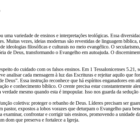
O
ou uma variedade de ensinos e interpretações teológicas. Essa diversi
. Muitas vezes, ideias modernas são revestidas de linguagem bíblica, m
de ideologias filosóficas e culturais no meio evangélico. O secularism
ia de Deus, transformando o Evangelho em autoajuda. O discernimento e
a respeito do cuidado com os falsos ensinos. Em 1 Tessalonicenses 5.21,
e analisar cada mensagem à luz das Escrituras e rejeitar aquilo que for
 de Deus”. Essa instrução reconhece que há espíritos enganadores em ati
ação e conhecimento bíblico. O crente precisa estar constantemente alert
 verdade mesmo quando esta é impopular. Isso nos guarda da sedução d
nção coletiva: proteger o rebanho de Deus. Líderes precisam ser guardi
 pastor, expostos a lobos vorazes que deturpam o Evangelho para benef
nça examinar, confrontar e corrigir tais ensinos, promovendo a unidade 
m dom que preserva e fortalece a Igreja.