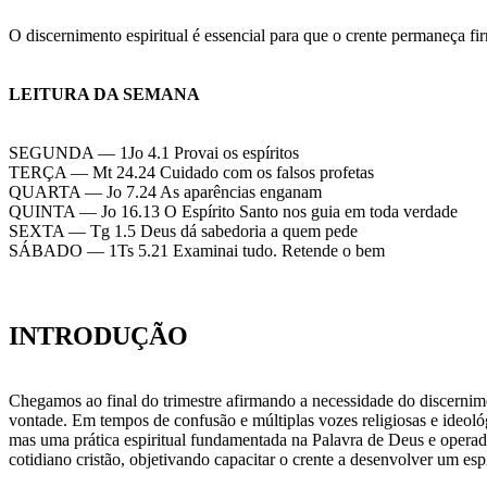
O discernimento espiritual é essencial para que o crente permaneça fi
LEITURA DA SEMANA
SEGUNDA — 1Jo 4.1 Provai os espíritos
TERÇA — Mt 24.24 Cuidado com os falsos profetas
QUARTA — Jo 7.24 As aparências enganam
QUINTA — Jo 16.13 O Espírito Santo nos guia em toda verdade
SEXTA — Tg 1.5 Deus dá sabedoria a quem pede
SÁBADO — 1Ts 5.21 Examinai tudo. Retende o bem
INTRODUÇÃO
Chegamos ao final do trimestre afirmando a necessidade do discernimen
vontade. Em tempos de confusão e múltiplas vozes religiosas e ideológi
mas uma prática espiritual fundamentada na Palavra de Deus e operada
cotidiano cristão, objetivando capacitar o crente a desenvolver um es