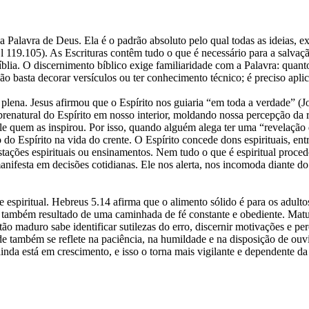
é a Palavra de Deus. Ela é o padrão absoluto pelo qual todas as ideias,
(Sl 119.105). As Escrituras contêm tudo o que é necessário para a sal
íblia. O discernimento bíblico exige familiaridade com a Palavra: quanto
o basta decorar versículos ou ter conhecimento técnico; é preciso aplic
plena. Jesus afirmou que o Espírito nos guiaria “em toda a verdade” (J
brenatural do Espírito em nosso interior, moldando nossa percepção da 
le quem as inspirou. Por isso, quando alguém alega ter uma “revelação d
o Espírito na vida do crente. O Espírito concede dons espirituais, ent
ções espirituais ou ensinamentos. Nem tudo o que é espiritual procede 
ifesta em decisões cotidianas. Ele nos alerta, nos incomoda diante do 
spiritual. Hebreus 5.14 afirma que o alimento sólido é para os adultos 
 é também resultado de uma caminhada de fé constante e obediente. Ma
 maduro sabe identificar sutilezas do erro, discernir motivações e per
e também se reflete na paciência, na humildade e na disposição de ouvi
ainda está em crescimento, e isso o torna mais vigilante e dependente d