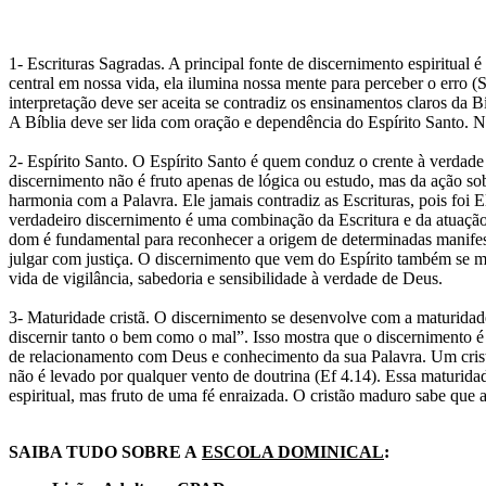
1- Escrituras Sagradas. A principal fonte de discernimento espiritual 
central em nossa vida, ela ilumina nossa mente para perceber o erro 
interpretação deve ser aceita se contradiz os ensinamentos claros da B
A Bíblia deve ser lida com oração e dependência do Espírito Santo. Nã
2- Espírito Santo. O Espírito Santo é quem conduz o crente à verdade 
discernimento não é fruto apenas de lógica ou estudo, mas da ação so
harmonia com a Palavra. Ele jamais contradiz as Escrituras, pois foi E
verdadeiro discernimento é uma combinação da Escritura e da atuação d
dom é fundamental para reconhecer a origem de determinadas manifesta
julgar com justiça. O discernimento que vem do Espírito também se man
vida de vigilância, sabedoria e sensibilidade à verdade de Deus.
3- Maturidade cristã. O discernimento se desenvolve com a maturidade e
discernir tanto o bem como o mal”. Isso mostra que o discernimento
de relacionamento com Deus e conhecimento da sua Palavra. Um cristão
não é levado por qualquer vento de doutrina (Ef 4.14). Essa maturidad
espiritual, mas fruto de uma fé enraizada. O cristão maduro sabe que 
SAIBA TUDO SOBRE A
ESCOLA DOMINICAL
: