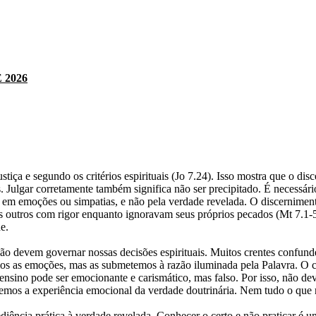
 2026
tiça e segundo os critérios espirituais (Jo 7.24). Isso mostra que o di
 Julgar corretamente também significa não ser precipitado. É necessário 
em emoções ou simpatias, e não pela verdade revelada. O discernimento 
em os outros com rigor enquanto ignoravam seus próprios pecados (Mt 7.
e.
ão devem governar nossas decisões espirituais. Muitos crentes confu
os as emoções, mas as submetemos à razão iluminada pela Palavra. O c
sino pode ser emocionante e carismático, mas falso. Por isso, não de
remos a experiência emocional da verdade doutrinária. Nem tudo o que n
ência prática à verdade revelada. Conhecer o certo e não praticar é u