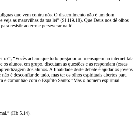
s malignas que vem contra nós. O discernimento não é um dom
 veja as maravilhas da tua lei” (Sl 119.18). Que Deus nos dê olhos
ra resistir ao erro e perseverar na fé.
deiro?”; “Vocês acham que todo pregador ou mensagem na internet fala
e os alunos, em grupo, discutam as questões e as respondam (essas
aprendizagem dos alunos. A finalidade deste debate é ajudar os jovens
não é desconfiar de tudo, mas ter os olhos espirituais abertos para
avra e comunhão com o Espírito Santo: “Mas o homem espiritual
mal.” (Hb 5.14).