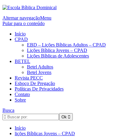
Alternar navegação
Menu
Pular para o conteúdo
Início
CPAD
EBD – Lições Bíblicas Adultos – CPAD
Lições Bíblica Jovens – CPAD
Lições Bíblicas de Adolescentes
BETEL
Betel Adultos
Betel Jovens
Revista PECC
Esboço De Pregação
Políticas De Privacidades
Contato
Sobre
Busca
Início
lições Bíblicas Jovens – CPAD