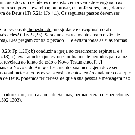
sem cuidado com os líderes que distorcem a verdade e enganam as
rui o seu povo a examinar, ou provar, os professores, pregadores e
avra de Deus (1Ts 5.21; 1Jo 4.1). Os seguintes passos devem ser
 São pessoas de
honestidade
, integridade e disciplina moral?
ravés deles? Gl 6.22,23). Será que eles realmente amam e vão até
ota). Eles pregam contra o pecado — e evitam todas as suas formas
8.23; Fp 1.20); b) conduzir a igreja ao crescimento espiritual e à
-18); c) levar aqueles que estão espiritualmente perdidos para a luz
foi revelada ao longo de todo o Novo Testamento. […]
ginais do Novo e do Antigo Testamento, sua mensagem deve ser
nos submeter a todos os seus ensinamentos, então qualquer coisa que
ra de Deus, podemos ter certeza de que a sua pessoa e mensagem não
ensinadores que, com a ajuda de Satanás, permanecerão despercebidos
.1302,1303).