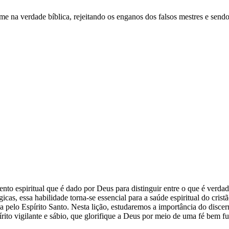
rme na verdade bíblica, rejeitando os enganos dos falsos mestres e sendo
to espiritual que é dado por Deus para distinguir entre o que é verdadei
cas, essa habilidade torna-se essencial para a saúde espiritual do cris
 pelo Espírito Santo. Nesta lição, estudaremos a importância do discer
pírito vigilante e sábio, que glorifique a Deus por meio de uma fé bem