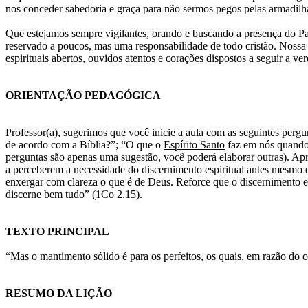
nos conceder sabedoria e graça para não sermos pegos pelas armadilh
Que estejamos sempre vigilantes, orando e buscando a presença do Pa
reservado a poucos, mas uma responsabilidade de todo cristão. Nossa 
espirituais abertos, ouvidos atentos e corações dispostos a seguir a v
ORIENTAÇÃO PEDAGÓGICA
Professor(a), sugerimos que você inicie a aula com as seguintes per
de acordo com a Bíblia?”; “O que o
Espírito Santo
faz em nós quando 
perguntas são apenas uma sugestão, você poderá elaborar outras). Apro
a perceberem a necessidade do discernimento espiritual antes mesmo de 
enxergar com clareza o que é de Deus. Reforce que o discernimento es
discerne bem tudo” (1Co 2.15).
TEXTO PRINCIPAL
“Mas o mantimento sólido é para os perfeitos, os quais, em razão do 
RESUMO DA LIÇÃO