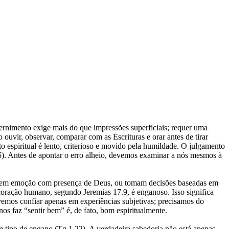
scernimento exige mais do que impressões superficiais; requer uma
ouvir, observar, comparar com as Escrituras e orar antes de tirar
espiritual é lento, criterioso e movido pela humildade. O julgamento
1-5). Antes de apontar o erro alheio, devemos examinar a nós mesmos à
ndem emoção com presença de Deus, ou tomam decisões baseadas em
oração humano, segundo Jeremias 17.9, é enganoso. Isso significa
vemos confiar apenas em experiências subjetivas; precisamos do
os faz “sentir bem” é, de fato, bom espiritualmente.
m tipo de engano (Tg 1.22). A verdadeira sabedoria não está apenas