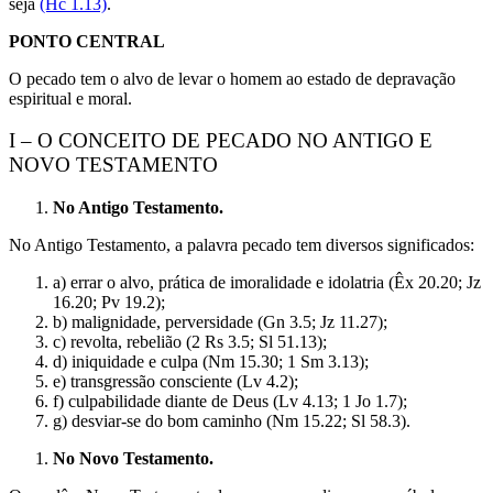
seja
(Hc 1.13)
.
PONTO CENTRAL
O pecado tem o alvo de levar o homem ao estado de depravação
espiritual e moral.
I – O CONCEITO DE PECADO NO ANTIGO E
NOVO TESTAMENTO
No Antigo Testamento.
No Antigo Testamento, a palavra pecado tem diversos significados:
a) errar o alvo, prática de imoralidade e idolatria (Êx 20.20; Jz
16.20; Pv 19.2);
b) malignidade, perversidade (Gn 3.5; Jz 11.27);
c) revolta, rebelião (2 Rs 3.5; Sl 51.13);
d) iniquidade e culpa (Nm 15.30; 1 Sm 3.13);
e) transgressão consciente (Lv 4.2);
f) culpabilidade diante de Deus (Lv 4.13; 1 Jo 1.7);
g) desviar-se do bom caminho (Nm 15.22; Sl 58.3).
No Novo Testamento.