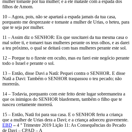
mulher tomaste por tua mulher; e a ele mataste com a espada dos
filhos de Amom.
10 – Agora, pois, não se apartará a espada jamais da tua casa,
porquanto me desprezaste e tomaste a mulher de Urias, o heteu, para
que te seja por mulher.
11 – Assim diz o SENHOR: Eis que suscitarei da tua mesma casa o
mal sobre ti, e tomarei tuas mulheres perante os teus olhos, e as darei
a teu próximo, o qual se deitará com tuas mulheres perante este sol.
12 – Porque tu o fizeste em oculto, mas eu farei este negócio perante
todo o Israel e perante o sol.
13 – Então, disse Davi a Natã: Pequei contra o SENHOR. E disse
Natã a Davi: Também o SENHOR traspassou o teu pecado; não
morrerás.
14 – Todavia, porquanto com este feito deste lugar sobremaneira a
que os inimigos do SENHOR blasfemem, também o filho que te
nasceu certamente morrerá.
15 – Então, Natã foi para sua casa. E o SENHOR feriu a criança
que a mulher de Urias dera a Davi; e a criança adoeceu gravemente.
EBD
–
4 ° Trimestre 2019 Lição 11: As Consequências do Pecado
de Davi – CPAD – A