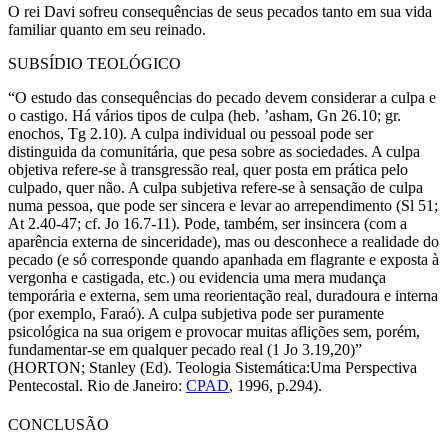
O rei Davi sofreu consequências de seus pecados tanto em sua vida
familiar quanto em seu reinado.
SUBSÍDIO TEOLÓGICO
“O estudo das consequências do pecado devem considerar a culpa e
o castigo. Há vários tipos de culpa (heb. ’asham, Gn 26.10; gr.
enochos, Tg 2.10). A culpa individual ou pessoal pode ser
distinguida da comunitária, que pesa sobre as sociedades. A culpa
objetiva refere-se à transgressão real, quer posta em prática pelo
culpado, quer não. A culpa subjetiva refere-se à sensação de culpa
numa pessoa, que pode ser sincera e levar ao arrependimento (Sl 51;
At 2.40-47; cf. Jo 16.7-11). Pode, também, ser insincera (com a
aparência externa de sinceridade), mas ou desconhece a realidade do
pecado (e só corresponde quando apanhada em flagrante e exposta à
vergonha e castigada, etc.) ou evidencia uma mera mudança
temporária e externa, sem uma reorientação real, duradoura e interna
(por exemplo, Faraó). A culpa subjetiva pode ser puramente
psicológica na sua origem e provocar muitas aflições sem, porém,
fundamentar-se em qualquer pecado real (1 Jo 3.19,20)”
(HORTON; Stanley (Ed). Teologia Sistemática:Uma Perspectiva
Pentecostal. Rio de Janeiro:
CPAD
, 1996, p.294).
CONCLUSÃO