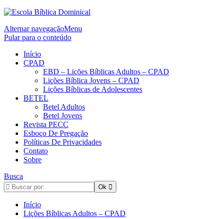
Alternar navegação
Menu
Pular para o conteúdo
Início
CPAD
EBD – Lições Bíblicas Adultos – CPAD
Lições Bíblica Jovens – CPAD
Lições Bíblicas de Adolescentes
BETEL
Betel Adultos
Betel Jovens
Revista PECC
Esboço De Pregação
Políticas De Privacidades
Contato
Sobre
Busca
Início
Lições Bíblicas Adultos – CPAD