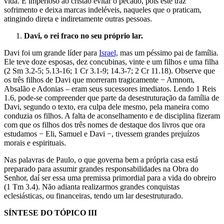
vida. É imperioso ao cristão evitar o pecado, pois este traz
sofrimento e deixa marcas indeléveis, naqueles que o praticam,
atingindo direta e indiretamente outras pessoas.
Davi, o rei fraco no seu próprio lar.
Davi foi um grande líder para
Israel,
mas um péssimo pai de família.
Ele teve doze esposas, dez concubinas, vinte e um filhos e uma filha
(2 Sm 3.2-5; 5.13-16; 1 Cr 3.1-9; 14.3-7; 2 Cr 11.18). Observe que
os três filhos de Davi que morreram tragicamente − Amnom,
Absalão e Adonias – eram seus sucessores imediatos. Lendo 1 Reis
1.6, pode-se compreender que parte da desestruturação da família de
Davi, segundo o texto, era culpa dele mesmo, pela maneira como
conduzia os filhos. A falta de aconselhamento e de disciplina fizeram
com que os filhos dos três nomes de destaque dos livros que ora
estudamos − Eli, Samuel e Davi −, tivessem grandes prejuízos
morais e espirituais.
Nas palavras de Paulo, o que governa bem a própria casa está
preparado para assumir grandes responsabilidades na Obra do
Senhor, daí ser essa uma premissa primordial para a vida do obreiro
(1 Tm 3.4). Não adianta realizarmos grandes conquistas
eclesiásticas, ou financeiras, tendo um lar desestruturado.
SÍNTESE DO TÓPICO III