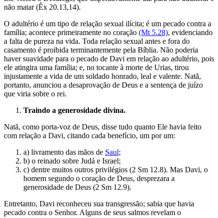
não matar (Êx 20.13,14).
O adultério é um tipo de relação sexual ilícita; é um pecado contra a
família; acontece primeiramente no coração
(Mt 5.28)
, evidenciando
a falta de pureza na vida. Toda relação sexual antes e fora do
casamento é proibida terminantemente pela Bíblia. Não poderia
haver suavidade para o pecado de Davi em relação ao adultério, pois
ele atingira uma família; e, no tocante à morte de Urias, tirou
injustamente a vida de um soldado honrado, leal e valente. Natã,
portanto, anunciou a desaprovação de Deus e a sentença de juízo
que viria sobre o rei.
Traindo a generosidade divina.
Natã, como porta-voz de Deus, disse tudo quanto Ele havia feito
com relação a Davi, citando cada benefício, um por um:
a) livramento das mãos de
Saul
;
b) o reinado sobre Judá e Israel;
c) dentre muitos outros privilégios (2 Sm 12.8). Mas Davi, o
homem segundo o coração de Deus, desprezara a
generosidade de Deus (2 Sm 12.9).
Entretanto, Davi reconheceu sua transgressão; sabia que havia
pecado contra o Senhor. Alguns de seus salmos revelam o