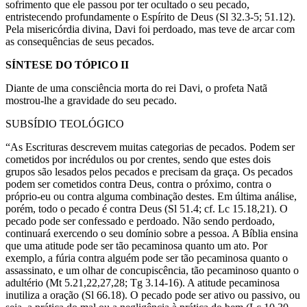
sofrimento que ele passou por ter ocultado o seu pecado,
entristecendo profundamente o Espírito de Deus (Sl 32.3-5; 51.12).
Pela misericórdia divina, Davi foi perdoado, mas teve de arcar com
as consequências de seus pecados.
SÍNTESE DO TÓPICO II
Diante de uma consciência morta do rei Davi, o profeta Natã
mostrou-lhe a gravidade do seu pecado.
SUBSÍDIO TEOLÓGICO
“As Escrituras descrevem muitas categorias de pecados. Podem ser
cometidos por incrédulos ou por crentes, sendo que estes dois
grupos são lesados pelos pecados e precisam da graça. Os pecados
podem ser cometidos contra Deus, contra o próximo, contra o
próprio-eu ou contra alguma combinação destes. Em última análise,
porém, todo o pecado é contra Deus (Sl 51.4; cf. Lc 15.18,21). O
pecado pode ser confessado e perdoado. Não sendo perdoado,
continuará exercendo o seu domínio sobre a pessoa. A Bíblia ensina
que uma atitude pode ser tão pecaminosa quanto um ato. Por
exemplo, a fúria contra alguém pode ser tão pecaminosa quanto o
assassinato, e um olhar de concupiscência, tão pecaminoso quanto o
adultério (Mt 5.21,22,27,28; Tg 3.14-16). A atitude pecaminosa
inutiliza a oração (Sl 66.18). O pecado pode ser ativo ou passivo, ou