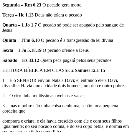
Segunda – Rm 6.23
O pecado gera morte
Terça – Hc 1.13
Deus não tolera o pecado
Quarta – 1 Jo 1.7
O pecado só pode ser apagado pelo sangue de
Jesus
Quinta – 1Tm 6.10
O pecado é a transgressão da lei divina
Sexta – 1 Jo 5.18.19
O pecado ofende a Deus
Sábado – Ez 33.12
Quem peca pagará pelos seus pecados
LEITURA BÍBLICA EM CLASSE
2 Samuel 12.1-15
1 – E o SENHOR enviou Natã a Davi; e, entrando ele a Davi,
disse-lhe: Havia numa cidade dois homens, um rico e outro pobre.
2 – O rico tinha muitíssimas ovelhas e vacas;
3 – mas o pobre não tinha coisa nenhuma, senão uma pequena
cordeira que
comprara e criara; e ela havia crescido com ele e com seus filhos
igualmente; do seu bocado comia, e do seu copo bebia, e dormia em
seu regaço, e a tinha como filha.