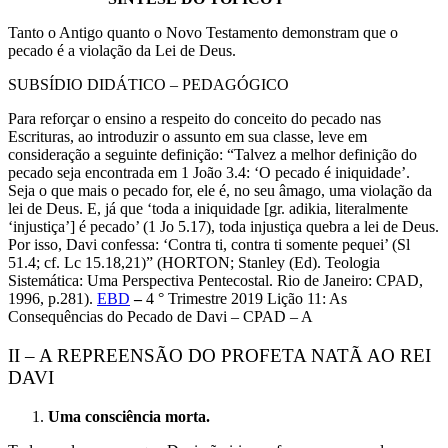
Tanto o Antigo quanto o Novo Testamento demonstram que o
pecado é a violação da Lei de Deus.
SUBSÍDIO DIDÁTICO – PEDAGÓGICO
Para reforçar o ensino a respeito do conceito do pecado nas
Escrituras, ao introduzir o assunto em sua classe, leve em
consideração a seguinte definição: “Talvez a melhor definição do
pecado seja encontrada em 1 João 3.4: ‘O pecado é iniquidade’.
Seja o que mais o pecado for, ele é, no seu âmago, uma violação da
lei de Deus. E, já que ‘toda a iniquidade [gr. adikia, literalmente
‘injustiça’] é pecado’ (1 Jo 5.17), toda injustiça quebra a lei de Deus.
Por isso, Davi confessa: ‘Contra ti, contra ti somente pequei’ (Sl
51.4; cf. Lc 15.18,21)” (HORTON; Stanley (Ed). Teologia
Sistemática: Uma Perspectiva Pentecostal. Rio de Janeiro: CPAD,
1996, p.281).
EBD
–
4 ° Trimestre 2019 Lição 11: As
Consequências do Pecado de Davi – CPAD – A
II – A REPREENSÃO DO PROFETA NATÃ AO REI
DAVI
Uma consciência morta.