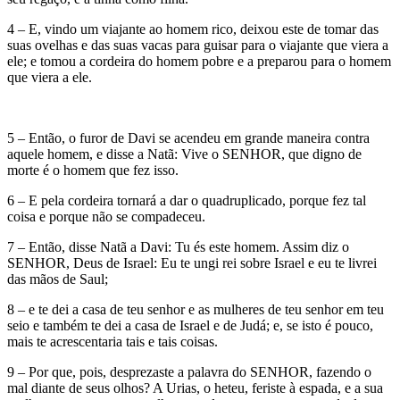
4 – E, vindo um viajante ao homem rico, deixou este de tomar das
suas ovelhas e das suas vacas para guisar para o viajante que viera a
ele; e tomou a cordeira do homem pobre e a preparou para o homem
que viera a ele.
5 – Então, o furor de Davi se acendeu em grande maneira contra
aquele homem, e disse a Natã: Vive o SENHOR, que digno de
morte é o homem que fez isso.
6 – E pela cordeira tornará a dar o quadruplicado, porque fez tal
coisa e porque não se compadeceu.
7 – Então, disse Natã a Davi: Tu és este homem. Assim diz o
SENHOR, Deus de Israel: Eu te ungi rei sobre Israel e eu te livrei
das mãos de Saul;
8 – e te dei a casa de teu senhor e as mulheres de teu senhor em teu
seio e também te dei a casa de Israel e de Judá; e, se isto é pouco,
mais te acrescentaria tais e tais coisas.
9 – Por que, pois, desprezaste a palavra do SENHOR, fazendo o
mal diante de seus olhos? A Urias, o heteu, feriste à espada, e a sua