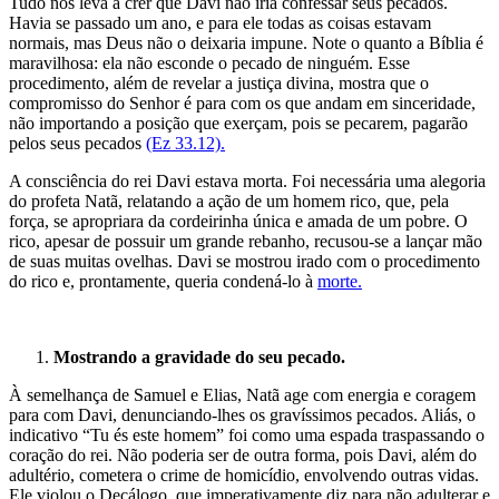
Tudo nos leva a crer que Davi não iria confessar seus pecados.
Havia se passado um ano, e para ele todas as coisas estavam
normais, mas Deus não o deixaria impune. Note o quanto a Bíblia é
maravilhosa: ela não esconde o pecado de ninguém. Esse
procedimento, além de revelar a justiça divina, mostra que o
compromisso do Senhor é para com os que andam em sinceridade,
não importando a posição que exerçam, pois se pecarem, pagarão
pelos seus pecados
(Ez 33.12).
A consciência do rei Davi estava morta. Foi necessária uma alegoria
do profeta Natã, relatando a ação de um homem rico, que, pela
força, se apropriara da cordeirinha única e amada de um pobre. O
rico, apesar de possuir um grande rebanho, recusou-se a lançar mão
de suas muitas ovelhas. Davi se mostrou irado com o procedimento
do rico e, prontamente, queria condená-lo à
morte.
Mostrando a gravidade do seu pecado.
À semelhança de Samuel e Elias, Natã age com energia e coragem
para com Davi, denunciando-lhes os gravíssimos pecados. Aliás, o
indicativo “Tu és este homem” foi como uma espada traspassando o
coração do rei. Não poderia ser de outra forma, pois Davi, além do
adultério, cometera o crime de homicídio, envolvendo outras vidas.
Ele violou o Decálogo, que imperativamente diz para não adulterar e