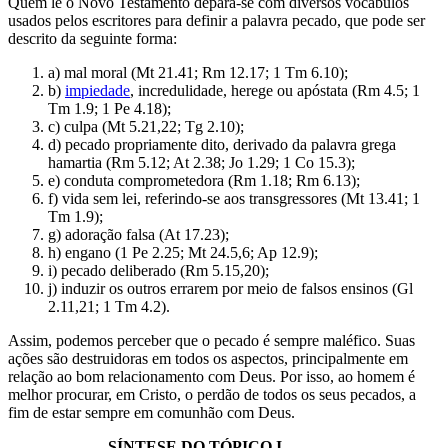
Quem lê o Novo Testamento depara-se com diversos vocábulos
usados pelos escritores para definir a palavra pecado, que pode ser
descrito da seguinte forma:
a) mal moral (Mt 21.41; Rm 12.17; 1 Tm 6.10);
b)
impiedade
, incredulidade, herege ou apóstata (Rm 4.5; 1
Tm 1.9; 1 Pe 4.18);
c) culpa (Mt 5.21,22; Tg 2.10);
d) pecado propriamente dito, derivado da palavra grega
hamartia (Rm 5.12; At 2.38; Jo 1.29; 1 Co 15.3);
e) conduta comprometedora (Rm 1.18; Rm 6.13);
f) vida sem lei, referindo-se aos transgressores (Mt 13.41; 1
Tm 1.9);
g) adoração falsa (At 17.23);
h) engano (1 Pe 2.25; Mt 24.5,6; Ap 12.9);
i) pecado deliberado (Rm 5.15,20);
j) induzir os outros errarem por meio de falsos ensinos (Gl
2.11,21; 1 Tm 4.2).
Assim, podemos perceber que o pecado é sempre maléfico. Suas
ações são destruidoras em todos os aspectos, principalmente em
relação ao bom relacionamento com Deus. Por isso, ao homem é
melhor procurar, em Cristo, o perdão de todos os seus pecados, a
fim de estar sempre em comunhão com Deus.
SÍNTESE DO TÓPICO I