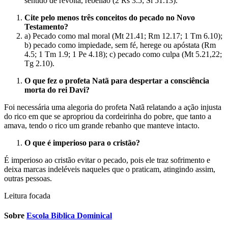
sentido de revolta, rebelião (2 Rs 3.5; Sl 51.13).
Cite pelo menos três conceitos do pecado no Novo
Testamento?
a) Pecado como mal moral (Mt 21.41; Rm 12.17; 1 Tm 6.10);
b) pecado como impiedade, sem fé, herege ou apóstata (Rm
4.5; 1 Tm 1.9; 1 Pe 4.18); c) pecado como culpa (Mt 5.21,22;
Tg 2.10).
O que fez o profeta Natã para despertar a consciência
morta do rei Davi?
Foi necessária uma alegoria do profeta Natã relatando a ação injusta
do rico em que se apropriou da cordeirinha do pobre, que tanto a
amava, tendo o rico um grande rebanho que manteve intacto.
O que é imperioso para o cristão?
É imperioso ao cristão evitar o pecado, pois ele traz sofrimento e
deixa marcas indeléveis naqueles que o praticam, atingindo assim,
outras pessoas.
Leitura focada
Sobre
Escola Biblica Dominical