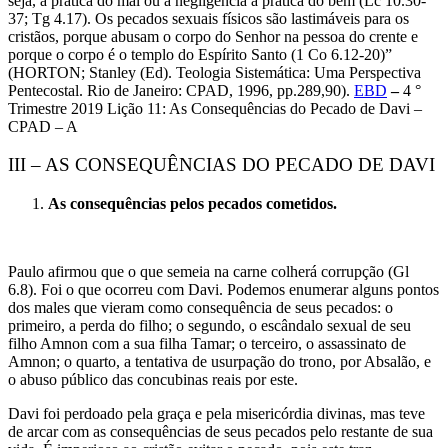
seja, a prática do mal ou a negligência à prática do bem (Lc 10.30-
37; Tg 4.17). Os pecados sexuais físicos são lastimáveis para os
cristãos, porque abusam o corpo do Senhor na pessoa do crente e
porque o corpo é o templo do Espírito Santo (1 Co 6.12-20)”
(HORTON; Stanley (Ed). Teologia Sistemática: Uma Perspectiva
Pentecostal. Rio de Janeiro: CPAD, 1996, pp.289,90).
EBD
–
4 °
Trimestre 2019 Lição 11: As Consequências do Pecado de Davi –
CPAD – A
III – AS CONSEQUÊNCIAS DO PECADO DE DAVI
As consequências pelos pecados cometidos.
Paulo afirmou que o que semeia na carne colherá corrupção (Gl
6.8). Foi o que ocorreu com Davi. Podemos enumerar alguns pontos
dos males que vieram como consequência de seus pecados: o
primeiro, a perda do filho; o segundo, o escândalo sexual de seu
filho Amnon com a sua filha Tamar; o terceiro, o assassinato de
Amnon; o quarto, a tentativa de usurpação do trono, por Absalão, e
o abuso público das concubinas reais por este.
Davi foi perdoado pela graça e pela misericórdia divinas, mas teve
de arcar com as consequências de seus pecados pelo restante de sua