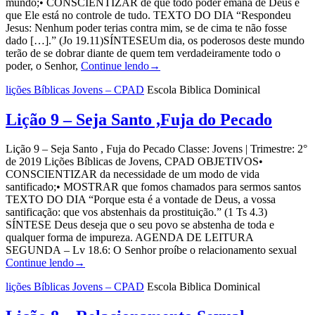
mundo;• CONSCIENTIZAR de que todo poder emana de Deus e
que Ele está no controle de tudo. TEXTO DO DIA “Respondeu
Jesus: Nenhum poder terias contra mim, se de cima te não fosse
dado […].” (Jo 19.11)SÍNTESEUm dia, os poderosos deste mundo
terão de se dobrar diante de quem tem verdadeiramente todo o
poder, o Senhor,
Continue lendo
→
lições Bíblicas Jovens – CPAD
Escola Biblica Dominical
Lição 9 – Seja Santo ,Fuja do Pecado
Lição 9 – Seja Santo , Fuja do Pecado Classe: Jovens | Trimestre: 2°
de 2019 Lições Bíblicas de Jovens, CPAD OBJETIVOS•
CONSCIENTIZAR da necessidade de um modo de vida
santificado;• MOSTRAR que fomos chamados para sermos santos
TEXTO DO DIA “Porque esta é a vontade de Deus, a vossa
santificação: que vos abstenhais da prostituição.” (1 Ts 4.3)
SÍNTESE Deus deseja que o seu povo se abstenha de toda e
qualquer forma de impureza. AGENDA DE LEITURA
SEGUNDA – Lv 18.6: O Senhor proíbe o relacionamento sexual
Continue lendo
→
lições Bíblicas Jovens – CPAD
Escola Biblica Dominical