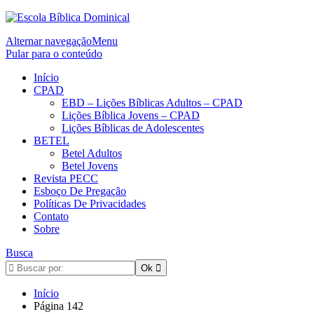
Alternar navegação
Menu
Pular para o conteúdo
Início
CPAD
EBD – Lições Bíblicas Adultos – CPAD
Lições Bíblica Jovens – CPAD
Lições Bíblicas de Adolescentes
BETEL
Betel Adultos
Betel Jovens
Revista PECC
Esboço De Pregação
Políticas De Privacidades
Contato
Sobre
Busca
Início
Página 142