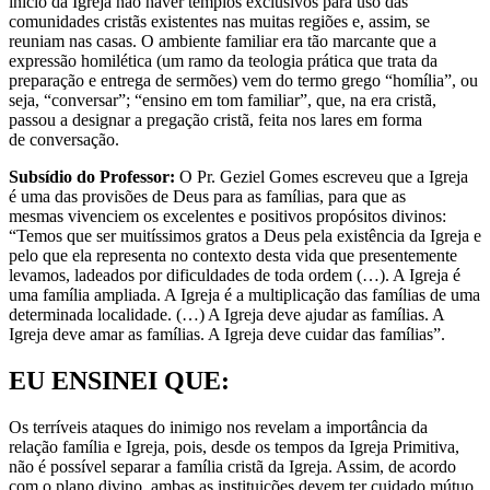
início da Igreja não haver templos exclusivos para uso das
comunidades cristãs existentes nas muitas regiões e, assim, se
reuniam nas casas. O ambiente familiar era tão marcante que a
expressão homilética (um ramo da teologia prática que trata da
preparação e entrega de sermões) vem do termo grego “homília”, ou
seja, “conversar”; “ensino em tom familiar”, que, na era cristã,
passou a designar a pregação cristã, feita nos lares em forma
de conversação.
Subsídio do Professor:
O Pr. Geziel Gomes escreveu que a Igreja
é uma das provisões de Deus para as famílias, para que as
mesmas vivenciem os excelentes e positivos propósitos divinos:
“Temos que ser muitíssimos gratos a Deus pela existência da Igreja e
pelo que ela representa no contexto desta vida que presentemente
levamos, ladeados por dificuldades de toda ordem (…). A Igreja é
uma família ampliada. A Igreja é a multiplicação das famílias de uma
determinada localidade. (…) A Igreja deve ajudar as famílias. A
Igreja deve amar as famílias. A Igreja deve cuidar das famílias”.
EU ENSINEI QUE:
Os terríveis ataques do inimigo nos revelam a importância da
relação família e Igreja, pois, desde os tempos da Igreja Primitiva,
não é possível separar a família cristã da Igreja. Assim, de acordo
com o plano divino, ambas as instituições devem ter cuidado mútuo.