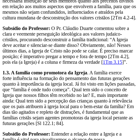
necessária instrução de seus membros quanto aos preceitos divinos
em relação aos muitos aspectos que envolvem a família, para que os
mesmos não sejam confundidos, influenciados e atraídos pela
cultura mundana de desconstrução dos valores cristãos [2Tm 4.2-4].
Subsídio do Professor:
O Pr. Cláudio Duarte comentou sobre a
clara e veemente perseguição ideológica aos valores judaico-
cristãos, procurando desconstruir a família tradicional: “A Igreja
deve aceitar e silenciar-se diante disso? Obviamente, não! Nesses
últimos dias, a Igreja de Cristo não pode se calar. É preciso marcar
posição; é imperativo pregar a tempo e fora de tempo [2Tm 4.2],
pois ela (a Igreja) é a coluna e firmeza da verdade [
1Tm 3.15
]”.
1.3. A família como promotora da Igreja
. A família exerce
forte influência na formação do pensamento das futuras gerações
quanto à importância da igreja local. Já foi visto em lições passadas,
que “família é onde tudo começa”. Qual tem sido o conceito de
Igreja que nossos filhos têm recebido no lar? E, mais importante
ainda: Qual tem sido a percepção das crianças quanto à relevância
que os pais atribuem à igreja local para o bem-estar da família? Em
dias tão agitados e repleto de distrações, é fundamental que as
famílias cristãs sejam agentes promotoras da igreja local perante as
futuras gerações [Sl 122.1; 84].
Subsídio do Professor:
Entender a relação entre a Igreja e a
família é vital para visualizarmos o alcance de nossa