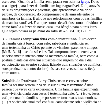
escreveu: “Quando a família sente prazer em estar na
igreja
, Deus
usa a igreja para fazer da família um lugar agradável. É ali, através
de suas programações e palestras, que aprendemos o valor do
perdão, da cooperação, do compromisso e da amizade entre os
membros da família. É ali que nos relacionamos com outras famílias
de maneira saudável. É ali que somos desafiados como indivíduos e
como família a fazer de nossa casa uma bênção para outros lares.
Que sejam nossas as palavras do salmista – Sl 84.10; 122.1”.
3.3. Famílias comprometidas com o testemunho.
É um dever
da família cristã buscar com zelo, sabedoria e vigilância ser
uma testemunha de Cristo perante os vizinhos, parentes e amigos
[Mt 5.13-16] – sendo sal e luz. Tal comprometimento envolve o
relacionamento interno entre os membros da família, bem como a
postura diante das diversas situações que surgem no dia a dia:
participação em eventos sociais; lidando com situações de conflitos;
sons produzidos dentro do lar (músicas, conversas, discussões);
entre outras.
Subsídio do Professor:
Larry Christenson escreveu sobre a
família ser uma testemunha de Jesus: “Uma testemunha é uma
pessoa que viveu certa experiência. Uma família que experimenta
uma vivência diária com Jesus é testemunha dele. (…) Hoje, Jesus
está procurando famílias que possam se tornar suas testemunhas.
(…) A sociedade atual está confusa, cambaleante sob a violência de