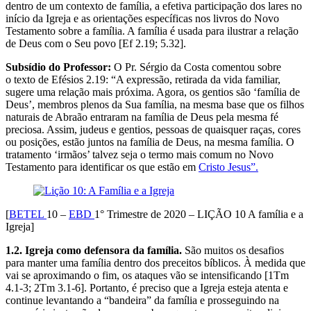
dentro de um contexto de família, a efetiva participação dos lares no
início da Igreja e as orientações específicas nos livros do Novo
Testamento sobre a família. A família é usada para ilustrar a relação
de Deus com o Seu povo [Ef 2.19; 5.32].
Subsídio do Professor:
O Pr. Sérgio da Costa comentou sobre
o texto de Efésios 2.19: “A expressão, retirada da vida familiar,
sugere uma relação mais próxima. Agora, os gentios são ‘família de
Deus’, membros plenos da Sua família, na mesma base que os filhos
naturais de Abraão entraram na família de Deus pela mesma fé
preciosa. Assim, judeus e gentios, pessoas de quaisquer raças, cores
ou posições, estão juntos na família de Deus, na mesma família. O
tratamento ‘irmãos’ talvez seja o termo mais comum no Novo
Testamento para identificar os que estão em
Cristo Jesus”.
[
BETEL
10 –
EBD
1° Trimestre de 2020 – LIÇÃO 10 A família e a
Igreja]
1.2. Igreja como defensora da família.
São muitos os desafios
para manter uma família dentro dos preceitos bíblicos. À medida que
vai se aproximando o fim, os ataques vão se intensificando [1Tm
4.1-3; 2Tm 3.1-6]. Portanto, é preciso que a Igreja esteja atenta e
continue levantando a “bandeira” da família e prosseguindo na