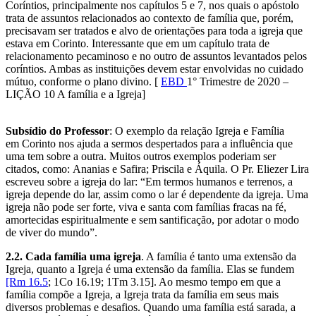
Coríntios, principalmente nos capítulos 5 e 7, nos quais o apóstolo
trata de assuntos relacionados ao contexto de família que, porém,
precisavam ser tratados e alvo de orientações para toda a igreja que
estava em Corinto. Interessante que em um capítulo trata de
relacionamento pecaminoso e no outro de assuntos levantados pelos
coríntios. Ambas as instituições devem estar envolvidas no cuidado
mútuo, conforme o plano divino. [
EBD
1° Trimestre de 2020 –
LIÇÃO 10 A família e a Igreja]
Subsídio do Professor
: O exemplo da relação Igreja e Família
em Corinto nos ajuda a sermos despertados para a influência que
uma tem sobre a outra. Muitos outros exemplos poderiam ser
citados, como: Ananias e Safira; Priscila e Áquila. O Pr. Eliezer Lira
escreveu sobre a igreja do lar: “Em termos humanos e terrenos, a
igreja depende do lar, assim como o lar é dependente da igreja. Uma
igreja não pode ser forte, viva e santa com famílias fracas na fé,
amortecidas espiritualmente e sem santificação, por adotar o modo
de viver do mundo”.
2.2. Cada família uma igreja
. A família é tanto uma extensão da
Igreja, quanto a Igreja é uma extensão da família. Elas se fundem
[Rm 16.5
; 1Co 16.19; 1Tm 3.15]. Ao mesmo tempo em que a
família compõe a Igreja, a Igreja trata da família em seus mais
diversos problemas e desafios. Quando uma família está sarada, a