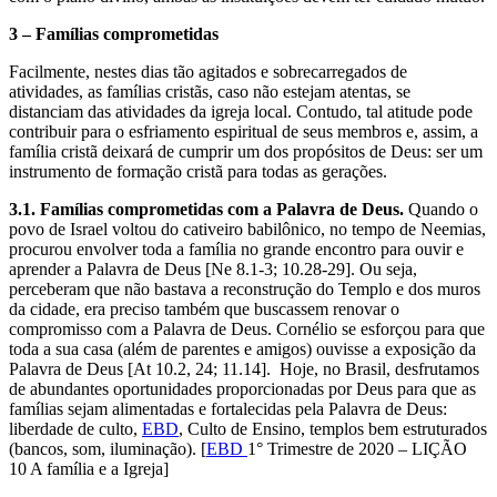
3 – Famílias comprometidas
Facilmente, nestes dias tão agitados e sobrecarregados de
atividades, as famílias cristãs, caso não estejam atentas, se
distanciam das atividades da igreja local. Contudo, tal atitude pode
contribuir para o esfriamento espiritual de seus membros e, assim, a
família cristã deixará de cumprir um dos propósitos de Deus: ser um
instrumento de formação cristã para todas as gerações.
3.1. Famílias comprometidas com a Palavra de Deus.
Quando o
povo de Israel voltou do cativeiro babilônico, no tempo de Neemias,
procurou envolver toda a família no grande encontro para ouvir e
aprender a Palavra de Deus [Ne 8.1-3; 10.28-29]. Ou seja,
perceberam que não bastava a reconstrução do Templo e dos muros
da cidade, era preciso também que buscassem renovar o
compromisso com a Palavra de Deus. Cornélio se esforçou para que
toda a sua casa (além de parentes e amigos) ouvisse a exposição da
Palavra de Deus [At 10.2, 24; 11.14]. Hoje, no Brasil, desfrutamos
de abundantes oportunidades proporcionadas por Deus para que as
famílias sejam alimentadas e fortalecidas pela Palavra de Deus:
liberdade de culto,
EBD
, Culto de Ensino, templos bem estruturados
(bancos, som, iluminação). [
EBD
1° Trimestre de 2020 – LIÇÃO
10 A família e a Igreja]