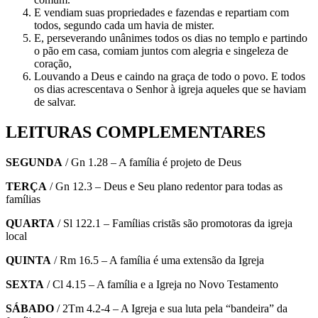
E vendiam suas propriedades e fazendas e repartiam com
todos,
segundo cada um havia de mister.
E, perseverando unânimes todos os dias no templo e partindo
o pão e
m casa, comiam juntos com alegria e singeleza de
coração,
Louvando a Deus e caindo na graça de todo o povo. E todos
os dias
acrescentava o Senhor à igreja aqueles que se haviam
de salvar.
LEITURAS COMPLEMENTARES
SEGUNDA
/ Gn 1.28 – A família é projeto de Deus
TERÇA
/ Gn 12.3 – Deus e Seu plano redentor para todas as
famílias
QUARTA
/ Sl 122.1 – Famílias cristãs são promotoras da igreja
local
QUINTA
/ Rm 16.5 – A família é uma extensão da Igreja
SEXTA
/ Cl 4.15 – A família e a Igreja no Novo Testamento
SÁBADO
/ 2Tm 4.2-4 – A Igreja e sua luta pela “bandeira” da