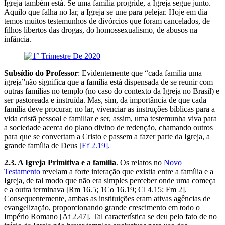
Igreja também está. Se uma família progride, a Igreja segue junto.
Aquilo que falha no lar, a Igreja se une para pelejar. Hoje em dia
temos muitos testemunhos de divórcios que foram cancelados, de
filhos libertos das drogas, do homossexualismo, de abusos na
infância.
Subsídio do Professor
: Evidentemente que “cada família uma
igreja”não significa que a família está dispensada de se reunir com
outras famílias no templo (no caso do contexto da Igreja no Brasil) e
ser pastoreada e instruída. Mas, sim, da importância de que cada
família deve procurar, no lar, vivenciar as instruções bíblicas para a
vida cristã pessoal e familiar e ser, assim, uma testemunha viva para
a sociedade acerca do plano divino de redenção, chamando outros
para que se convertam a Cristo e passem a fazer parte da Igreja, a
grande família de Deus [
Ef 2.19].
2.3. A Igreja Primitiva e a família
. Os relatos no
Novo
Testamento
revelam a forte interação que existia entre a família e a
Igreja, de tal modo que não era simples perceber onde uma começa
e a outra terminava [Rm 16.5; 1Co 16.19; Cl 4.15; Fm 2].
Consequentemente, ambas as instituições eram ativas agências de
evangelização, proporcionando grande crescimento em todo o
Império Romano [At 2.47]. Tal característica se deu pelo fato de no