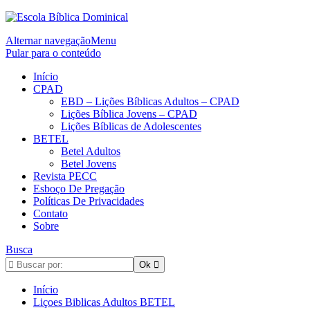
Alternar navegação
Menu
Pular para o conteúdo
Início
CPAD
EBD – Lições Bíblicas Adultos – CPAD
Lições Bíblica Jovens – CPAD
Lições Bíblicas de Adolescentes
BETEL
Betel Adultos
Betel Jovens
Revista PECC
Esboço De Pregação
Políticas De Privacidades
Contato
Sobre
Busca
Início
Liçoes Biblicas Adultos BETEL