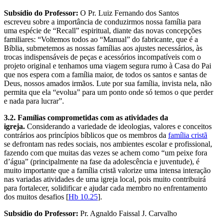
Subsídio do Professor:
O Pr. Luiz Fernando dos Santos
escreveu sobre a importância de conduzirmos nossa família para
uma espécie de “Recall” espiritual, diante das novas concepções
familiares: “Voltemos todos ao “Manual” do fabricante, que é a
Bíblia, submetemos as nossas famílias aos ajustes necessários, às
trocas indispensáveis de peças e acessórios incompatíveis com o
projeto original e tenhamos uma viagem segura rumo à Casa do Pai
que nos espera com a família maior, de todos os santos e santas de
Deus, nossos amados irmãos. Lute por sua família, invista nela, não
permita que ela “evolua” para um ponto onde só temos o que perder
e nada para lucrar”.
3.2. Famílias comprometidas com as atividades da
igreja.
Considerando a variedade de ideologias, valores e conceitos
contrários aos princípios bíblicos que os membros da
família cristã
se defrontam nas redes sociais, nos ambientes escolar e profissional,
fazendo com que muitas das vezes se achem como “um peixe fora
d’água” (principalmente na fase da adolescência e juventude), é
muito importante que a família cristã valorize uma intensa interação
nas variadas atividades de uma igreja local, pois muito contribuirá
para fortalecer, solidificar e ajudar cada membro no enfrentamento
dos muitos desafios [
Hb 10.25
].
Subsídio do Professor:
Pr. Agnaldo Faissal J. Carvalho