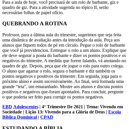
Para a aula de hoje, você precisará de um rolo de barbante, giz e
quadro de giz. Para a atividade sugerida no tópico II, serão
necessárias folhas de papel ofício.
QUEBRANDO A ROTINA
Professor, para a última aula do trimestre, sugerimos que seja feita
uma dinâmica de avaliação antes da introdução da aula. Peça aos
alunos que fiquem todos de pé em círculo. Pegue o rolo de barbante
que você já providenciou. Entregue o rolo a um aluno. Explique que
ele deve segurar a ponta do barbante e dizer os pontos positivos e os
negativos do trimestre. A medida que forem falando, vá anotando no
quadro de giz. Depois, peça que ele jogue o rolo para outro colega.
O aluno que agarrar o rolo, segura o barbante e diz também os
pontos negativos e positivos da trimestre. Em seguida, joga para o
próximo aluno e assim sucessivamente. Ao final, será formada uma
grande “teia”, um emaranhado. Mostre aos alunos e discuta pontos
positivos e negativos que-foram apontados. Para concluir, pergunte
o que poderia ser feito para corrigir os pontos negativos.
EBD
Adolescentes
| 4° Trimestre De 2021 | Tema: Vivendo em
Sociedade | Lição 13: Vivendo para a Glória de Deus |
Escola
Biblica Dominical
|
CPAD
ESTUDANDO A BÍBLIA