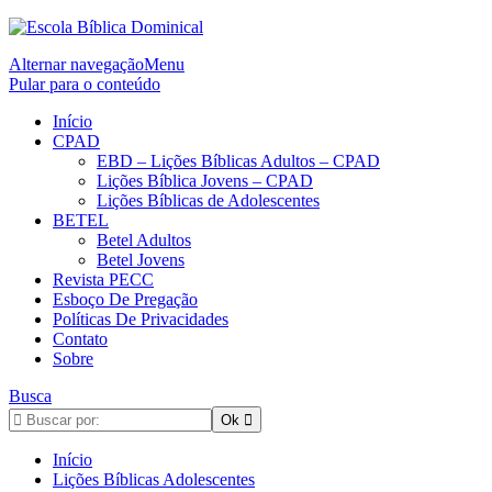
Alternar navegação
Menu
Pular para o conteúdo
Início
CPAD
EBD – Lições Bíblicas Adultos – CPAD
Lições Bíblica Jovens – CPAD
Lições Bíblicas de Adolescentes
BETEL
Betel Adultos
Betel Jovens
Revista PECC
Esboço De Pregação
Políticas De Privacidades
Contato
Sobre
Busca
Início
Lições Bíblicas Adolescentes