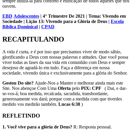
sempre utilizá-la para conforto e edificação de todos aqueles que nos
ouvem.
EBD
Adolescentes
| 4° Trimestre De 2021 | Tema: Vivendo em
Sociedade | Lição 13: Vivendo para a Glória de Deus |
Escola
Biblica Dominical
|
CPAD
RECAPITULANDO
A vida é curta, e é por isso que precisamos viver de modo sábio,
glorificando a Deus com nossas palavras e atitudes. Que você possa
viver todas as fases da sua vida em comunhão com Deus e sempre
desejoso de agradá-lo em tudo. Faça a diferença em nossa
sociedade, vivendo única e exclusivamente para a glória do Senhor.
Gostou Do site?
Ajude-Nos a Manter e melhorar ainda mais este
Site. Nos abençoe Com Uma
Oferta
pelo
PIX: CPF
( Dai, e dar-
se-vos-á; boa medida, recalcada, sacudida, transbordante,
generosamente vos dará; porque com a medida com que tiverdes
medido vos medirão também.
Lucas 6:38
)
REFLETINDO
1. Você vive para a glória de Deus?
R: Resposta pessoal.