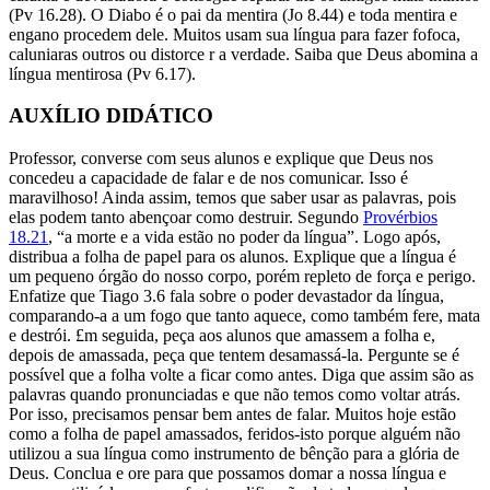
(Pv 16.28). O Diabo é o pai da mentira (Jo 8.44) e toda mentira e
engano procedem dele. Muitos usam sua língua para fazer fofoca,
caluniaras outros ou distorce r a verdade. Saiba que Deus abomina a
língua mentirosa (Pv 6.17).
AUXÍLIO DIDÁTICO
Professor, converse com seus alunos e explique que Deus nos
concedeu a capacidade de falar e de nos comunicar. Isso é
maravilhoso! Ainda assim, temos que saber usar as palavras, pois
elas podem tanto abençoar como destruir. Segundo
Provérbios
18.21
, “a morte e a vida estão no poder da língua”. Logo após,
distribua a folha de papel para os alunos. Explique que a língua é
um pequeno órgão do nosso corpo, porém repleto de força e perigo.
Enfatize que Tiago 3.6 fala sobre o poder devastador da língua,
comparando-a a um fogo que tanto aquece, como também fere, mata
e destrói. £m seguida, peça aos alunos que amassem a folha e,
depois de amassada, peça que tentem desamassá-la. Pergunte se é
possível que a folha volte a ficar como antes. Diga que assim são as
palavras quando pronunciadas e que não temos como voltar atrás.
Por isso, precisamos pensar bem antes de falar. Muitos hoje estão
como a folha de papel amassados, feridos-isto porque alguém não
utilizou a sua língua como instrumento de bênção para a glória de
Deus. Conclua e ore para que possamos domar a nossa língua e