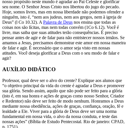
nosso propósito neste mundo é agradar ao Pai Celeste e glorificar
seu nome. O Senhor Jesus Cristo nos libertou do jugo do pecado.
Hoje, somos livres, mas em nossa liberdade não podemos ofender a
ninguém, isto é, “nem aos judeus, nem aos gregos, nem à igreja de
Deus” (l Co 10.32). A
Palavra de Deus
nos ensina que todas as
coisas nos são lícitas, mas nem todas convém (1Co 6.12). Você é
livre, mas saiba que suas atitudes terão consequências. É preciso
pensar antes de agir e de falar para não entristecer nossos irmãos. Se
amamos a Jesus, precisamos demonstrar este amor em nossa maneira
de falar e agir. É necessário que o amor seja visto em nossas
atitudes. Você deseja glorificar a Deus com o seu modo de falar e
agir?
AUXÍLIO DIDÁTICO
Professor, qual deve ser o alvo do crente? Explique aos alunos que
“o objetivo principal da vida do crente é agradar a Deus e promover
sua glória. Sendo assim, aquilo que não pode ser feito para a glória
(isto é, em sua honra e ações de graças como nosso Senhor, Criador
e Redentor) não deve ser feito de modo nenhum. Honramos a Deus
mediante nossa obediência, ações de graças, confiança, oração, fé e
lealdade a Ele. Viver para a glória de Deus deve ser uma norma
fundamental em nossa vida, o alvo da nossa conduta, e teste das
nossas ações” (Bíblia de Estudo Pentecostal. Rio de janeiro: CPAD,
p. 1751).