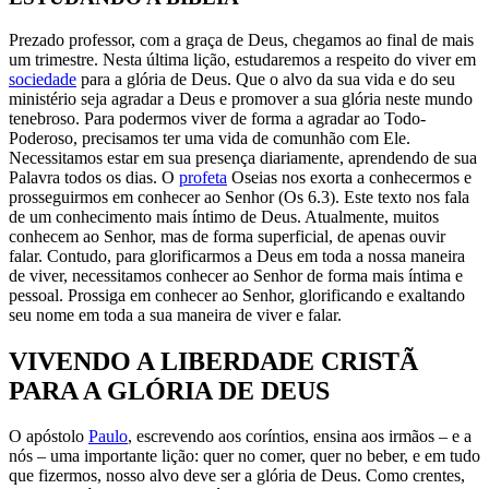
Prezado professor, com a graça de Deus, chegamos ao final de mais
um trimestre. Nesta última lição, estudaremos a respeito do viver em
sociedade
para a glória de Deus. Que o alvo da sua vida e do seu
ministério seja agradar a Deus e promover a sua glória neste mundo
tenebroso. Para podermos viver de forma a agradar ao Todo-
Poderoso, precisamos ter uma vida de comunhão com Ele.
Necessitamos estar em sua presença diariamente, aprendendo de sua
Palavra todos os dias. O
profeta
Oseias nos exorta a conhecermos e
prosseguirmos em conhecer ao Senhor (Os 6.3). Este texto nos fala
de um conhecimento mais íntimo de Deus. Atualmente, muitos
conhecem ao Senhor, mas de forma superficial, de apenas ouvir
falar. Contudo, para glorificarmos a Deus em toda a nossa maneira
de viver, necessitamos conhecer ao Senhor de forma mais íntima e
pessoal. Prossiga em conhecer ao Senhor, glorificando e exaltando
seu nome em toda a sua maneira de viver e falar.
VIVENDO A LIBERDADE CRISTÃ
PARA A GLÓRIA DE DEUS
O
apóstolo
Paulo
, escrevendo aos coríntios, ensina aos irmãos – e a
nós – uma importante lição: quer no comer, quer no beber, e em tudo
que fizermos, nosso alvo deve ser a glória de Deus. Como crentes,