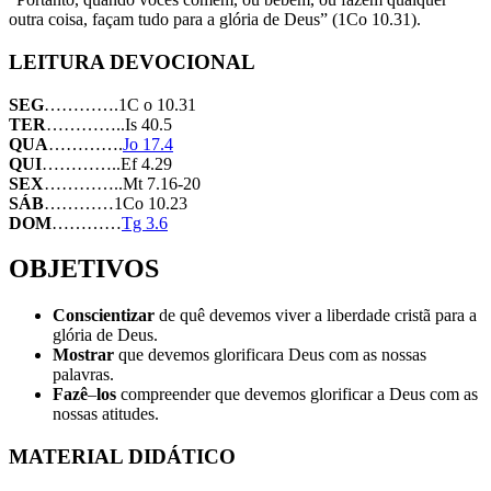
outra coisa, façam tudo para a glória de Deus” (1Co 10.31).
LEITURA DEVOCIONAL
SEG
………….1C o 10.31
TER
…………..Is 40.5
QUA
………….
Jo 17.4
QUI
…………..Ef 4.29
SEX
…………..Mt 7.16-20
SÁB
…………1Co 10.23
DOM
…………
Tg 3.6
OBJETIVOS
Conscientizar
de quê devemos viver a liberdade cristã para a
glória de Deus.
Mostrar
que devemos glorificara Deus com as nossas
palavras.
Fazê
–
los
compreender que devemos glorificar a Deus com as
nossas atitudes.
MATERIAL DIDÁTICO