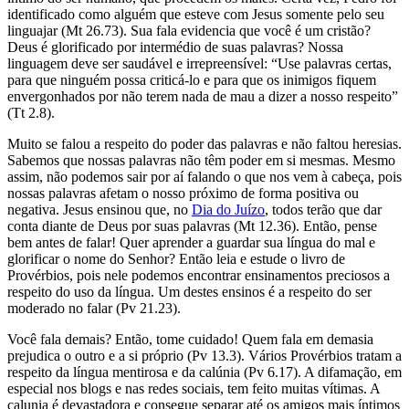
identificado como alguém que esteve com Jesus somente pelo seu
linguajar (Mt 26.73). Sua fala evidencia que você é um cristão?
Deus é glorificado por intermédio de suas palavras? Nossa
linguagem deve ser saudável e irrepreensível: “Use palavras certas,
para que ninguém possa criticá-lo e para que os inimigos fiquem
envergonhados por não terem nada de mau a dizer a nosso respeito”
(Tt 2.8).
Muito se falou a respeito do poder das palavras e não faltou heresias.
Sabemos que nossas palavras não têm poder em si mesmas. Mesmo
assim, não podemos sair por aí falando o que nos vem à cabeça, pois
nossas palavras afetam o nosso próximo de forma positiva ou
negativa. Jesus ensinou que, no
Dia do Juízo
, todos terão que dar
conta diante de Deus por suas palavras (Mt 12.36). Então, pense
bem antes de falar! Quer aprender a guardar sua língua do mal e
glorificar o nome do Senhor? Então leia e estude o livro de
Provérbios, pois nele podemos encontrar ensinamentos preciosos a
respeito do uso da língua. Um destes ensinos é a respeito do ser
moderado no falar (Pv 21.23).
Você fala demais? Então, tome cuidado! Quem fala em demasia
prejudica o outro e a si próprio (Pv 13.3). Vários Provérbios tratam a
respeito da língua mentirosa e da calúnia (Pv 6.17). A difamação, em
especial nos blogs e nas redes sociais, tem feito muitas vítimas. A
calunia é devastadora e consegue separar até os amigos mais íntimos