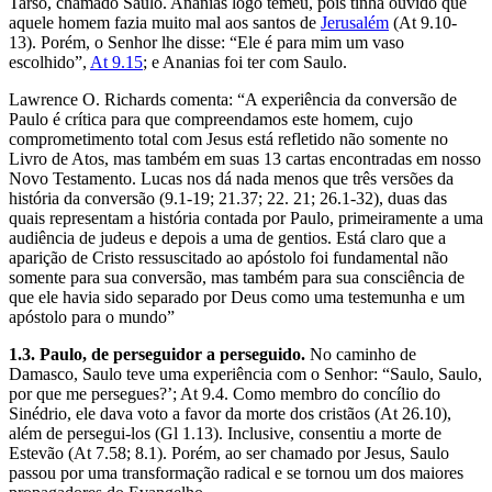
Tarso, chamado Saulo. Ananias logo temeu, pois tinha ouvido que
aquele homem fazia muito mal aos santos de
Jerusalém
(At 9.10-
13). Porém, o Senhor lhe disse: “Ele é para mim um vaso
escolhido”,
At 9.15
; e Ananias foi ter com Saulo.
Lawrence O. Richards comenta: “A experiência da conversão de
Paulo é crítica para que compreendamos este homem, cujo
comprometimento total com Jesus está refletido não somente no
Livro de Atos, mas também em suas 13 cartas encontradas em nosso
Novo Testamento. Lucas nos dá nada menos que três versões da
história da conversão (9.1-19; 21.37; 22. 21; 26.1-32), duas das
quais representam a história contada por Paulo, primeiramente a uma
audiência de judeus e depois a uma de gentios. Está claro que a
aparição de Cristo ressuscitado ao apóstolo foi fundamental não
somente para sua conversão, mas também para sua consciência de
que ele havia sido separado por Deus como uma testemunha e um
apóstolo para o mundo”
1.3. Paulo, de perseguidor a perseguido.
No caminho de
Damasco, Saulo teve uma experiência com o Senhor: “Saulo, Saulo,
por que me persegues?’; At 9.4. Como membro do concílio do
Sinédrio, ele dava voto a favor da morte dos cristãos (At 26.10),
além de persegui-los (Gl 1.13). Inclusive, consentiu a morte de
Estevão (At 7.58; 8.1). Porém, ao ser chamado por Jesus, Saulo
passou por uma transformação radical e se tornou um dos maiores