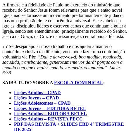
A firmeza e a fidelidade de Paulo no exercício do ministério que
recebeu do Senhor Jesus foram relevantes para que a então novel
igreja não se tornasse um movimento predominantemente judaico,
mas uma profissão de fé cristocêntrica universal. Ele estabeleceu
igrejas, discipulou líderes e escreveu cartas que continuam a guiar a
Igreja, sendo seu entendimento, principalmente recebido do Senhor,
acerca da Graça, da Cruz e da ressurreição, central para a fé cristã.
? ? Se desejar apoiar nosso trabalho e nos ajudar a manter o
conteúdo exclusivo e edificante, você pode fazer uma contribuição
voluntária via
Pix:
“Dai, e dar-se-vos-á; boa medida, recalcada,
sacudida, transbordante, generosamente vos dará; porque com a
medida com que tiverdes medido vos medirão também.” Lucas
6:38
SAIBA TUDO SOBRE A
ESCOLA DOMINICAL
:
Lições Adultos – CPAD
Lições Jovens – CPAD
Lições Adolescentes – CPAD
Lições Jovens – EDITORA BETEL
Lições Adultos – EDITORA BETEL
Lições Adultos – REVISTA PECC
PDF DAS REVISTA + SLIDES EBD 4° TRIMESTRE
DE 2025