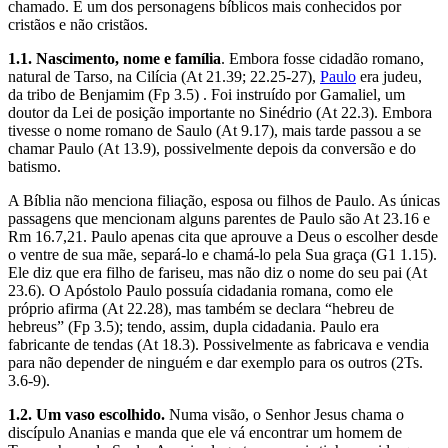
chamado. É um dos personagens bíblicos mais conhecidos por
cristãos e não cristãos.
1.1. Nascimento, nome e família
. Embora fosse cidadão romano,
natural de Tarso, na Cilícia (At 21.39; 22.25-27),
Paulo
era judeu,
da tribo de Benjamim (Fp 3.5) . Foi instruído por Gamaliel, um
doutor da Lei de posição importante no Sinédrio (At 22.3). Embora
tivesse o nome romano de Saulo (At 9.17), mais tarde passou a se
chamar Paulo (At 13.9), possivelmente depois da conversão e do
batismo.
A Bíblia não menciona filiação, esposa ou filhos de Paulo. As únicas
passagens que mencionam alguns parentes de Paulo são At 23.16 e
Rm 16.7,21. Paulo apenas cita que aprouve a Deus o escolher desde
o ventre de sua mãe, separá-lo e chamá-lo pela Sua graça (G1 1.15).
Ele diz que era filho de fariseu, mas não diz o nome do seu pai (At
23.6). O Apóstolo Paulo possuía cidadania romana, como ele
próprio afirma (At 22.28), mas também se declara “hebreu de
hebreus” (Fp 3.5); tendo, assim, dupla cidadania. Paulo era
fabricante de tendas (At 18.3). Possivelmente as fabricava e vendia
para não depender de ninguém e dar exemplo para os outros (2Ts.
3.6-9).
1.2. Um vaso escolhido.
Numa visão, o Senhor Jesus chama o
discípulo Ananias e manda que ele vá encontrar um homem de