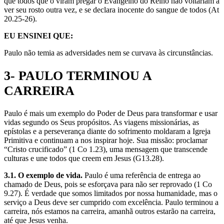
que todos que o viram pregar o Evangelho do Reino não voltariam a
ver seu rosto outra vez, e se declara inocente do sangue de todos (At
20.25-26).
EU ENSINEI QUE:
Paulo não temia as adversidades nem se curvava às circunstâncias.
3- PAULO TERMINOU A
CARREIRA
Paulo é mais um exemplo do Poder de Deus para transformar e usar
vidas segundo os Seus propósitos. As viagens missionárias, as
epístolas e a perseverança diante do sofrimento moldaram a Igreja
Primitiva e continuam a nos inspirar hoje. Sua missão: proclamar
“Cristo crucificado” (1 Co 1.23), uma mensagem que transcende
culturas e une todos que creem em Jesus (G13.28).
3.1. O exemplo de vida.
Paulo é uma referência de entrega ao
chamado de Deus, pois se esforçava para não ser reprovado (1 Co
9.27). É verdade que somos limitados por nossa humanidade, mas o
serviço a Deus deve ser cumprido com excelência. Paulo terminou a
carreira, nós estamos na carreira, amanhã outros estarão na carreira,
até que Jesus venha.