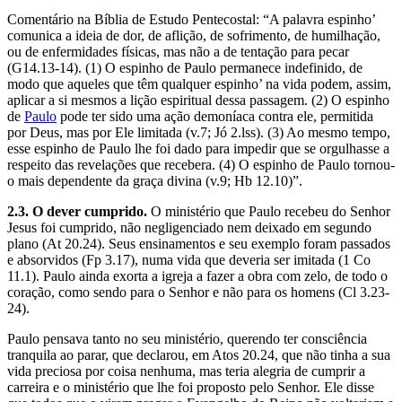
Comentário na Bíblia de Estudo Pentecostal: “A palavra espinho’
comunica a ideia de dor, de aflição, de sofrimento, de humilhação,
ou de enfermidades físicas, mas não a de tentação para pecar
(G14.13-14). (1) O espinho de Paulo permanece indefinido, de
modo que aqueles que têm qualquer espinho’ na vida podem, assim,
aplicar a si mesmos a lição espiritual dessa passagem. (2) O espinho
de
Paulo
pode ter sido uma ação demoníaca contra ele, permitida
por Deus, mas por Ele limitada (v.7; Jó 2.lss). (3) Ao mesmo tempo,
esse espinho de Paulo lhe foi dado para impedir que se orgulhasse a
respeito das revelações que recebera. (4) O espinho de Paulo tornou-
o mais dependente da graça divina (v.9; Hb 12.10)”.
2.3. O dever cumprido.
O ministério que Paulo recebeu do Senhor
Jesus foi cumprido, não negligenciado nem deixado em segundo
plano (At 20.24). Seus ensinamentos e seu exemplo foram passados
e absorvidos (Fp 3.17), numa vida que deveria ser imitada (1 Co
11.1). Paulo ainda exorta a igreja a fazer a obra com zelo, de todo o
coração, como sendo para o Senhor e não para os homens (Cl 3.23-
24).
Paulo pensava tanto no seu ministério, querendo ter consciência
tranquila ao parar, que declarou, em Atos 20.24, que não tinha a sua
vida preciosa por coisa nenhuma, mas teria alegria de cumprir a
carreira e o ministério que lhe foi proposto pelo Senhor. Ele disse