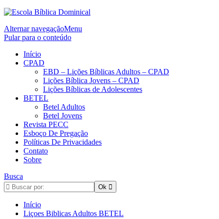
Alternar navegação
Menu
Pular para o conteúdo
Início
CPAD
EBD – Lições Bíblicas Adultos – CPAD
Lições Bíblica Jovens – CPAD
Lições Bíblicas de Adolescentes
BETEL
Betel Adultos
Betel Jovens
Revista PECC
Esboço De Pregação
Políticas De Privacidades
Contato
Sobre
Busca
Início
Liçoes Biblicas Adultos BETEL