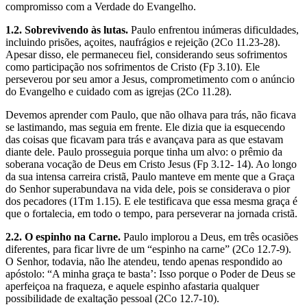
compromisso com a Verdade do Evangelho.
1.2. Sobrevivendo às lutas.
Paulo enfrentou inúmeras dificuldades,
incluindo prisões, açoites, naufrágios e rejeição (2Co 11.23-28).
Apesar disso, ele permaneceu fiel, considerando seus sofrimentos
como participação nos sofrimentos de Cristo (Fp 3.10). Ele
perseverou por seu amor a Jesus, comprometimento com o anúncio
do Evangelho e cuidado com as igrejas (2Co 11.28).
Devemos aprender com Paulo, que não olhava para trás, não ficava
se lastimando, mas seguia em frente. Ele dizia que ia esquecendo
das coisas que ficavam para trás e avançava para as que estavam
diante dele. Paulo prosseguia porque tinha um alvo: o prêmio da
soberana vocação de Deus em Cristo Jesus (Fp 3.12- 14). Ao longo
da sua intensa carreira cristã, Paulo manteve em mente que a Graça
do Senhor superabundava na vida dele, pois se considerava o pior
dos pecadores (1Tm 1.15). E ele testificava que essa mesma graça é
que o fortalecia, em todo o tempo, para perseverar na jornada cristã.
2.2. O espinho na Carne.
Paulo implorou a Deus, em três ocasiões
diferentes, para ficar livre de um “espinho na carne” (2Co 12.7-9).
O Senhor, todavia, não lhe atendeu, tendo apenas respondido ao
apóstolo: “A minha graça te basta’: Isso porque o Poder de Deus se
aperfeiçoa na fraqueza, e aquele espinho afastaria qualquer
possibilidade de exaltação pessoal (2Co 12.7-10).