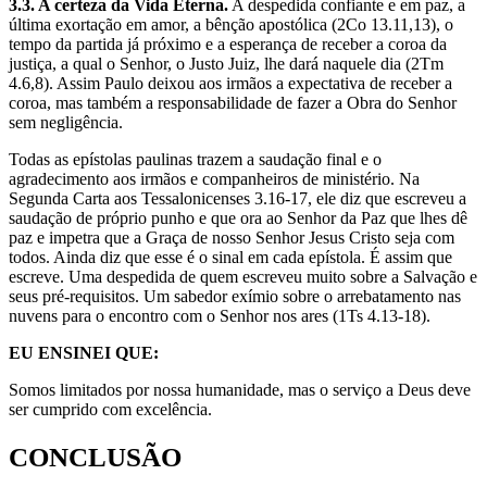
3.3. A certeza da Vida Eterna.
A despedida confiante e em paz, a
última exortação em amor, a bênção apostólica (2Co 13.11,13), o
tempo da partida já próximo e a esperança de receber a coroa da
justiça, a qual o Senhor, o Justo Juiz, lhe dará naquele dia (2Tm
4.6,8). Assim Paulo deixou aos irmãos a expectativa de receber a
coroa, mas também a responsabilidade de fazer a Obra do Senhor
sem negligência.
Todas as epístolas paulinas trazem a saudação final e o
agradecimento aos irmãos e companheiros de ministério. Na
Segunda Carta aos Tessalonicenses 3.16-17, ele diz que escreveu a
saudação de próprio punho e que ora ao Senhor da Paz que lhes dê
paz e impetra que a Graça de nosso Senhor Jesus Cristo seja com
todos. Ainda diz que esse é o sinal em cada epístola. É assim que
escreve. Uma despedida de quem escreveu muito sobre a Salvação e
seus pré-requisitos. Um sabedor exímio sobre o arrebatamento nas
nuvens para o encontro com o Senhor nos ares (1Ts 4.13-18).
EU ENSINEI QUE:
Somos limitados por nossa humanidade, mas o serviço a Deus deve
ser cumprido com excelência.
CONCLUSÃO