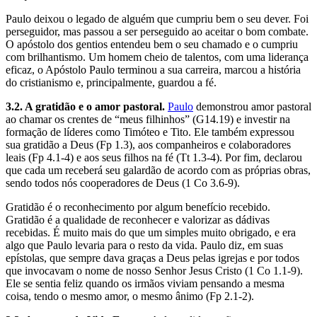
Paulo deixou o legado de alguém que cumpriu bem o seu dever. Foi
perseguidor, mas passou a ser perseguido ao aceitar o bom combate.
O apóstolo dos gentios entendeu bem o seu chamado e o cumpriu
com brilhantismo. Um homem cheio de talentos, com uma liderança
eficaz, o Apóstolo Paulo terminou a sua carreira, marcou a história
do cristianismo e, principalmente, guardou a fé.
3.2. A gratidão e o amor pastoral.
Paulo
demonstrou amor pastoral
ao chamar os crentes de “meus filhinhos” (G14.19) e investir na
formação de líderes como Timóteo e Tito. Ele também expressou
sua gratidão a Deus (Fp 1.3), aos companheiros e colaboradores
leais (Fp 4.1-4) e aos seus filhos na fé (Tt 1.3-4). Por fim, declarou
que cada um receberá seu galardão de acordo com as próprias obras,
sendo todos nós cooperadores de Deus (1 Co 3.6-9).
Gratidão é o reconhecimento por algum benefício recebido.
Gratidão é a qualidade de reconhecer e valorizar as dádivas
recebidas. É muito mais do que um simples muito obrigado, e era
algo que Paulo levaria para o resto da vida. Paulo diz, em suas
epístolas, que sempre dava graças a Deus pelas igrejas e por todos
que invocavam o nome de nosso Senhor Jesus Cristo (1 Co 1.1-9).
Ele se sentia feliz quando os irmãos viviam pensando a mesma
coisa, tendo o mesmo amor, o mesmo ânimo (Fp 2.1-2).