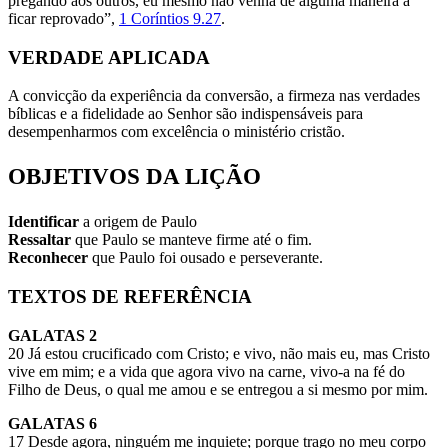
pregando aos outros, eu mesmo não venha de alguma maneira a
ficar reprovado”,
1 Coríntios 9.27
.
VERDADE APLICADA
A convicção da experiência da conversão, a firmeza nas verdades
bíblicas e a fidelidade ao Senhor são indispensáveis para
desempenharmos com excelência o ministério cristão.
OBJETIVOS DA LIÇÃO
Identificar
a origem de Paulo
Ressaltar
que Paulo se manteve firme até o fim.
Reconhecer
que Paulo foi ousado e perseverante.
TEXTOS DE REFERÊNCIA
GALATAS 2
20 Já estou crucificado com Cristo; e vivo, não mais eu, mas Cristo
vive em mim; e a vida que agora vivo na carne, vivo-a na fé do
Filho de Deus, o qual me amou e se entregou a si mesmo por mim.
GALATAS 6
17 Desde agora, ninguém me inquiete; porque trago no meu corpo