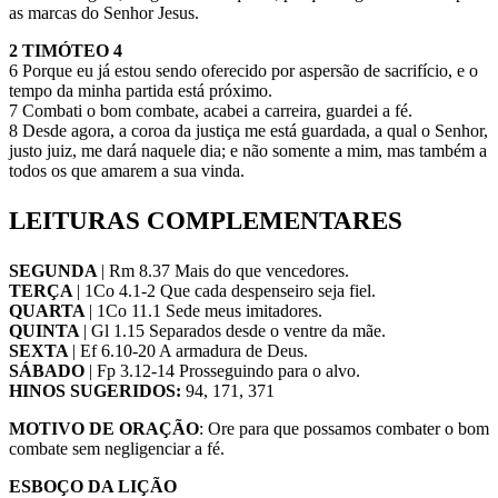
as marcas do Senhor Jesus.
2 TIMÓTEO 4
6 Porque eu já estou sendo oferecido por aspersão de sacrifício, e o
tempo da minha partida está próximo.
7 Combati o bom combate, acabei a carreira, guardei a fé.
8 Desde agora, a coroa da justiça me está guardada, a qual o Senhor,
justo juiz, me dará naquele dia; e não somente a mim, mas também a
todos os que amarem a sua vinda.
LEITURAS COMPLEMENTARES
SEGUNDA
| Rm 8.37 Mais do que vencedores.
TERÇA
| 1Co 4.1-2 Que cada despenseiro seja fiel.
QUARTA
| 1Co 11.1 Sede meus imitadores.
QUINTA
| Gl 1.15 Separados desde o ventre da mãe.
SEXTA
| Ef 6.10-20 A armadura de Deus.
SÁBADO
| Fp 3.12-14 Prosseguindo para o alvo.
HINOS SUGERIDOS:
94, 171, 371
MOTIVO DE ORAÇÃO
: Ore para que possamos combater o bom
combate sem negligenciar a fé.
ESBOÇO DA LIÇÃO