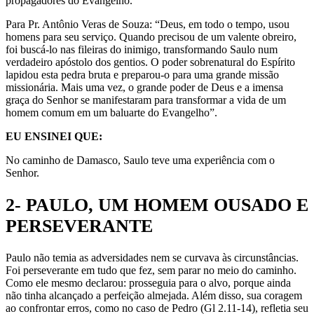
propagadores do Evangelho.
Para Pr. Antônio Veras de Souza: “Deus, em todo o tempo, usou
homens para seu serviço. Quando precisou de um valente obreiro,
foi buscá-lo nas fileiras do inimigo, transformando Saulo num
verdadeiro apóstolo dos gentios. O poder sobrenatural do Espírito
lapidou esta pedra bruta e preparou-o para uma grande missão
missionária. Mais uma vez, o grande poder de Deus e a imensa
graça do Senhor se manifestaram para transformar a vida de um
homem comum em um baluarte do Evangelho”.
EU ENSINEI QUE:
No caminho de Damasco, Saulo teve uma experiência com o
Senhor.
2- PAULO, UM HOMEM OUSADO E
PERSEVERANTE
Paulo não temia as adversidades nem se curvava às circunstâncias.
Foi perseverante em tudo que fez, sem parar no meio do caminho.
Como ele mesmo declarou: prosseguia para o alvo, porque ainda
não tinha alcançado a perfeição almejada. Além disso, sua coragem
ao confrontar erros, como no caso de Pedro (Gl 2.11-14), refletia seu