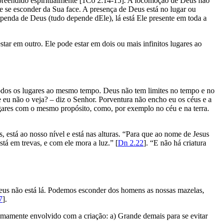
compreendido espiritualmente [1Co 2.14-15]. A locomoção de Deus não
ode se esconder da Sua face. A presença de Deus está no lugar ou
ependa de Deus (tudo depende dEle), lá está Ele presente em toda a
star em outro. Ele pode estar em dois ou mais infinitos lugares ao
 todos os lugares ao mesmo tempo. Deus não tem limites no tempo e no
u não o veja? – diz o Senhor. Porventura não encho eu os céus e a
ugares com o mesmo propósito, como, por exemplo no céu e na terra.
 está ao nosso nível e está nas alturas. “Para que ao nome de Jesus
stá em trevas, e com ele mora a luz.” [
Dn 2.22
]. “E não há criatura
Deus não está lá. Podemos esconder dos homens as nossas mazelas,
7
].
mamente envolvido com a criação: a) Grande demais para se evitar