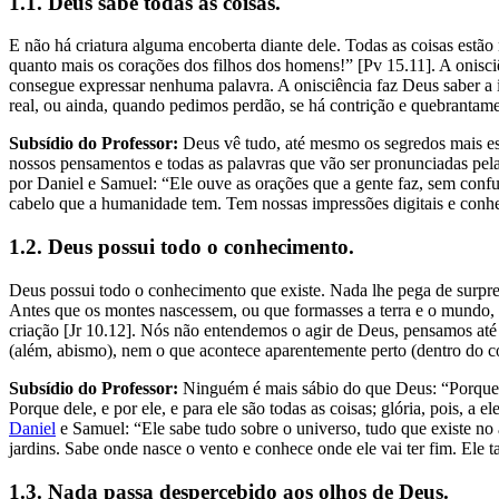
1.1. Deus sabe todas as coisas.
E não há criatura alguma encoberta diante dele. Todas as coisas estã
quanto mais os corações dos filhos dos homens!” [Pv 15.11]. A onisc
consegue expressar nenhuma palavra. A onisciência faz Deus saber a i
real, ou ainda, quando pedimos perdão, se há contrição e quebrantame
Subsídio do Professor:
Deus vê tudo, até mesmo os segredos mais es
nossos pensamentos e todas as palavras que vão ser pronunciadas pel
por Daniel e Samuel: “Ele ouve as orações que a gente faz, sem confu
cabelo que a humanidade tem. Tem nossas impressões digitais e conh
1.2. Deus possui todo o conhecimento.
Deus possui todo o conhecimento que existe. Nada lhe pega de surpres
Antes que os montes nascessem, ou que formasses a terra e o mundo, d
criação [Jr 10.12]. Nós não entendemos o agir de Deus, pensamos at
(além, abismo), nem o que acontece aparentemente perto (dentro do 
Subsídio do Professor:
Ninguém é mais sábio do que Deus: “Porque 
Porque dele, e por ele, e para ele são todas as coisas; glória, pois
Daniel
e Samuel: “Ele sabe tudo sobre o universo, tudo que existe no 
jardins. Sabe onde nasce o vento e conhece onde ele vai ter fim. Ele t
1.3. Nada passa despercebido aos olhos de Deus.