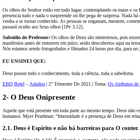
Os olhos do Senhor estão em todo lugar, contemplando os maus e os b
presencia tudo e nada o surpreende ou lhe pega de surpresa. Nada há
venha a se tornar conhecido. As pessoas se enganam, mentem, comete
passará oculto aos Seus olhos [1Pe 3.12].
Subsídio do Professor:
Os olhos de Deus são misteriosos, pois enxe
manifestos antes de entrarem em juízo; serão descobertos aqui na ter
Nós estamos sendo fotografados e filmados 24 horas por dia, para no ju
EU ENSINEI QUE:
Deus possui todo o conhecimento, toda a ciência, toda a sabedoria.
EBD
Betel
–
Adultos
| 2° Trimestre De 2021 | Tema:
Os Atributos de
2- O Deus Onipresente
Aquele que está presente em toda parte ao mesmo tempo. Deus não está
humanos. Myer Pearlman: “Imensidade é a presença de Deus em relaçã
2.1. Deus é Espírito e não há barreiras para O conter.