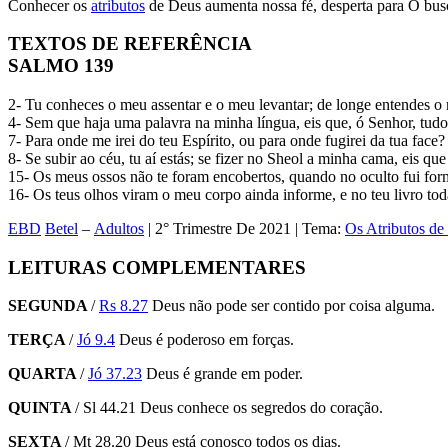
Conhecer os
atributos
de Deus aumenta nossa fé, desperta para O bu
TEXTOS DE REFERÊNCIA
SALMO 139
2- Tu conheces o meu assentar e o meu levantar; de longe entendes 
4- Sem que haja uma palavra na minha língua, eis que, ó Senhor, tud
7- Para onde me irei do teu Espírito, ou para onde fugirei da tua face?
8- Se subir ao céu, tu aí estás; se fizer no Sheol a minha cama, eis que
15- Os meus ossos não te foram encobertos, quando no oculto fui for
16- Os teus olhos viram o meu corpo ainda informe, e no teu livro tod
EBD
Betel
–
Adultos
| 2° Trimestre De 2021 | Tema:
Os Atributos de
LEITURAS COMPLEMENTARES
SEGUNDA
/
Rs 8.27
Deus não pode ser contido por coisa alguma.
TERÇA
/
Jó 9.4
Deus é poderoso em forças.
QUARTA
/
Jó 37.23
Deus é grande em poder.
QUINTA
/ Sl 44.21 Deus conhece os segredos do coração.
SEXTA
/ Mt 28.20 Deus está conosco todos os dias.