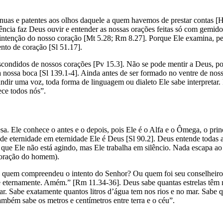
o nuas e patentes aos olhos daquele a quem havemos de prestar contas 
iência faz Deus ouvir e entender as nossas orações feitas só com gemi
ntenção do nosso coração [Mt 5.28; Rm 8.27]. Porque Ele examina, pers
nto de coração [Sl 51.17].
condidos de nossos corações [Pv 15.3]. Não se pode mentir a Deus, por
a nossa boca [Sl 139.1-4]. Ainda antes de ser formado no ventre de nos
ndir uma voz, toda forma de linguagem ou dialeto Ele sabe interpretar.
ece todos nós”.
a. Ele conhece o antes e o depois, pois Ele é o Alfa e o Ômega, o prin
e eternidade em eternidade Ele é Deus [Sl 90.2]. Deus entende todas a
é que Ele não está agindo, mas Ele trabalha em silêncio. Nada escapa 
coração do homem).
quem compreendeu o intento do Senhor? Ou quem foi seu conselheiro? 
, a ele eternamente. Amém.” [Rm 11.34-36]. Deus sabe quantas estrelas 
ar. Sabe exatamente quantos litros d’água tem nos rios e no mar. Sabe 
ambém sabe os metros e centímetros entre terra e o céu”.