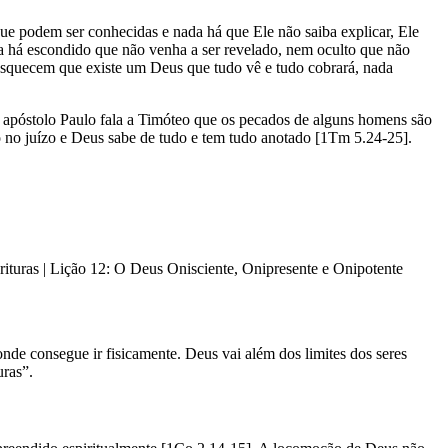
ue podem ser conhecidas e nada há que Ele não saiba explicar, Ele
da há escondido que não venha a ser revelado, nem oculto que não
esquecem que existe um Deus que tudo vê e tudo cobrará, nada
 apóstolo Paulo fala a Timóteo que os pecados de alguns homens são
só no juízo e Deus sabe de tudo e tem tudo anotado [1Tm 5.24-25].
rituras | Lição 12: O Deus Onisciente, Onipresente e Onipotente
nde consegue ir fisicamente. Deus vai além dos limites dos seres
uras”.