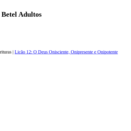
 Betel Adultos
ituras |
Lição 12: O Deus Onisciente, Onipresente e Onipotente