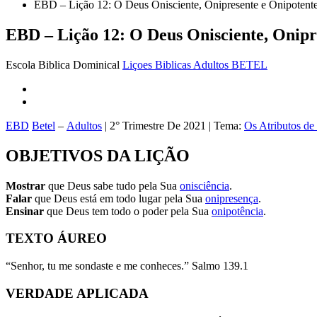
EBD – Lição 12: O Deus Onisciente, Onipresente e Onipotente 
EBD – Lição 12: O Deus Onisciente, Onipre
Escola Biblica Dominical
Liçoes Biblicas Adultos BETEL
EBD
Betel
–
Adultos
| 2° Trimestre De 2021 | Tema:
Os Atributos de
OBJETIVOS DA LIÇÃO
Mostrar
que Deus sabe tudo pela Sua
onisciência
.
Falar
que Deus está em todo lugar pela Sua
onipresença
.
Ensinar
que Deus tem todo o poder pela Sua
onipotência
.
TEXTO ÁUREO
“Senhor, tu me sondaste e me conheces.” Salmo 139.1
VERDADE APLICADA