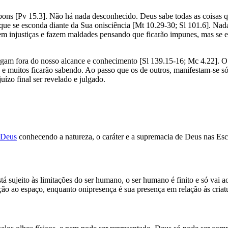
ons [Pv 15.3]. Não há nada desconhecido. Deus sabe todas as coisas q
 que se esconda diante da Sua onisciência [Mt 10.29-30; Sl 101.6]. Na
m injustiças e fazem maldades pensando que ficarão impunes, mas se 
rgam fora do nosso alcance e conhecimento [Sl 139.15-16; Mc 4.22]. O
ra e muitos ficarão sabendo. Ao passo que os de outros, manifestam-se 
ízo final ser revelado e julgado.
 Deus
conhecendo a natureza, o caráter e a supremacia de Deus nas Esc
 sujeito às limitações do ser humano, o ser humano é finito e só vai ao
o ao espaço, enquanto onipresença é sua presença em relação às criat