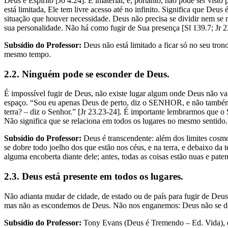
Deus é Espírito [Jo 4.24]. É imaterial, e, portanto, não pode ser vis
está limitada, Ele tem livre acesso até no infinito. Significa que De
situação que houver necessidade. Deus não precisa se dividir nem se 
sua personalidade. Não há como fugir de Sua presença [Sl 139.7; Jr 2
Subsídio do Professor:
Deus não está limitado a ficar só no seu tron
mesmo tempo.
2.2. Ninguém pode se esconder de Deus.
É impossível fugir de Deus, não existe lugar algum onde Deus não va
espaço. “Sou eu apenas Deus de perto, diz o SENHOR, e não também 
terra? – diz o Senhor.” [Jr 23.23-24]. É importante lembrarmos que 
Não significa que se relaciona em todos os lugares no mesmo sentido.
Subsídio do Professor:
Deus é transcendente: além dos limites cosmo
se dobre todo joelho dos que estão nos céus, e na terra, e debaixo da te
alguma encoberta diante dele; antes, todas as coisas estão nuas e pat
2.3. Deus está presente em todos os lugares.
Não adianta mudar de cidade, de estado ou de país para fugir de Deu
mas não as escondemos de Deus. Não nos enganemos: Deus não se de
Subsídio do Professor:
Tony Evans (Deus é Tremendo – Ed. Vida), em