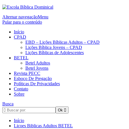
Alternar navegação
Menu
Pular para o conteúdo
Início
CPAD
EBD – Lições Bíblicas Adultos – CPAD
Lições Bíblica Jovens – CPAD
Lições Bíblicas de Adolescentes
BETEL
Betel Adultos
Betel Jovens
Revista PECC
Esboço De Pregação
Políticas De Privacidades
Contato
Sobre
Busca
Início
Liçoes Biblicas Adultos BETEL