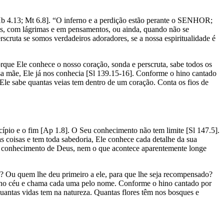
[Hb 4.13; Mt 6.8]. “O inferno e a perdição estão perante o SENHOR;
dos, com lágrimas e em pensamentos, ou ainda, quando não se
cruta se somos verdadeiros adoradores, se a nossa espiritualidade é
que Ele conhece o nosso coração, sonda e perscruta, sabe todos os
sa mãe, Ele já nos conhecia [Sl 139.15-16]. Conforme o hino cantado
 Ele sabe quantas veias tem dentro de um coração. Conta os fios de
cípio e o fim [Ap 1.8]. O Seu conhecimento não tem limite [Sl 147.5].
s coisas e tem toda sabedoria, Ele conhece cada detalhe da sua
ao conhecimento de Deus, nem o que acontece aparentemente longe
Ou quem lhe deu primeiro a ele, para que lhe seja recompensado?
têm no céu e chama cada uma pelo nome. Conforme o hino cantado por
quantas vidas tem na natureza. Quantas flores têm nos bosques e