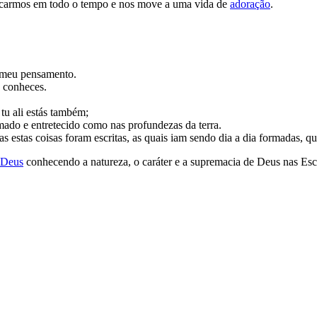
scarmos em todo o tempo e nos move a uma vida de
adoração
.
o meu pensamento.
o conheces.
 tu ali estás também;
mado e entretecido como nas profundezas da terra.
as estas coisas foram escritas, as quais iam sendo dia a dia formadas, 
 Deus
conhecendo a natureza, o caráter e a supremacia de Deus nas Esc