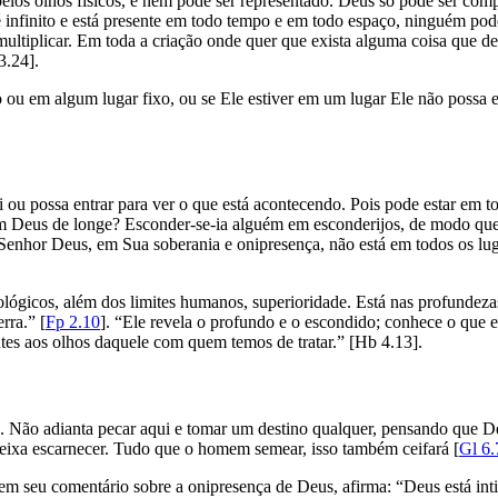
to pelos olhos físicos, e nem pode ser representado. Deus só pode ser 
us é infinito e está presente em todo tempo e em todo espaço, ninguém p
multiplicar. Em toda a criação onde quer que exista alguma coisa que d
3.24].
o ou em algum lugar fixo, ou se Ele estiver em um lugar Ele não possa e
i ou possa entrar para ver o que está acontecendo. Pois pode estar em
Deus de longe? Esconder-se-ia alguém em esconderijos, de modo que e
o Senhor Deus, em Sua soberania e onipresença, não está em todos os l
lógicos, além dos limites humanos, superioridade. Está nas profundezas,
rra.” [
Fp 2.10
]. “Ele revela o profundo e o escondido; conhece o que e
entes aos olhos daquele com quem temos de tratar.” [Hb 4.13].
s. Não adianta pecar aqui e tomar um destino qualquer, pensando que 
ixa escarnecer. Tudo que o homem semear, isso também ceifará [
Gl 6.
 seu comentário sobre a onipresença de Deus, afirma: “Deus está inti