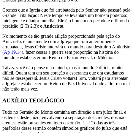
Cremos que a Igreja que foi arrebatada pelo Senhor não passará pela
Grande Tribulação! Neste tempo se levantará um homem poderoso,
inteligente e ditador mundial. Ele é o homem do pecado e o filho da
perdição (2 Ts 2.3):
o Anticristo
.
No momento de tão grande aflição proporcionada pela ação do
Anticristo, e juntamente com a Igreja que fora anteriormente
arrebatada, Jesus Cristo intervirá no mundo para destruir o Anticristo
(
Ap 19.14
), fazer cessar a guerra sem proporção na história do
mundo e estabelecer um Reino de Paz universal, o Milénio.
Talvez você não pense nisso ainda, mas o mundo é difícil, muito
difícil. Quem tem em seu coração a esperança que ora estudamos
não se desesperará. Jesus Cristo voltará! Sim, voltará para arrebatar
a Igreja e estabelecer um Reino de Paz Universal onde a dor e o mal
não terão mais vez.
AUXÍLIO TEOLÓGICO
Tudo no Sermão do Monte caminha em direção a um juízo final, e
os temas deste juízo, envolvendo a separação dos crentes, dos não
crentes, estão presentes em todo o sermão. […] Todas as três
parábolas desse sermão contêm símbolos gráficos do juízo que está