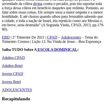
severidade da cólera
divina
contra o pecador, pois iria suportar toda
a força dessa cólera em benefício daqueles que redimiu. Portanto, ao
falar sobre essas coisas, Ele sempre usou a maior empatia e a menor
hostilidade. E até chorou quando olhou para Jerusalém sabendo que
a cidade, e toda a nação de Israel, iria rejeitá-lo como seu Messias e,
em breve, seria destruída” (A Segunda Vinda, CPAD, 2013, pp.179-
80).
EBD
| 2° Trimestre De 2021 |
CPAD
–
Adolescentes
– Tema do
Trimestre: Cremos | Lição 12: Na Vinda de Jesus – Boa Esperança
Saiba TUDO Sobre A
ESCOLA DOMINICAL
:
Adultos CPAD
Adultos Betel
Jovens CPAD
Jovens Betel
ADOLESCENTES
Recapitulando