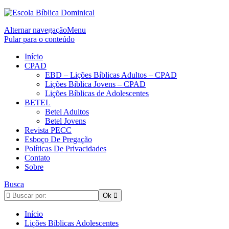
Alternar navegação
Menu
Pular para o conteúdo
Início
CPAD
EBD – Lições Bíblicas Adultos – CPAD
Lições Bíblica Jovens – CPAD
Lições Bíblicas de Adolescentes
BETEL
Betel Adultos
Betel Jovens
Revista PECC
Esboço De Pregação
Políticas De Privacidades
Contato
Sobre
Busca
Início
Lições Bíblicas Adolescentes