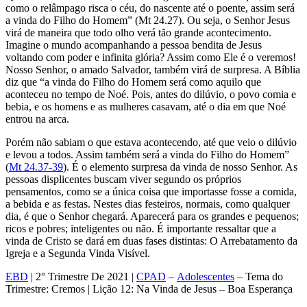
como o relâmpago risca o céu, do nascente até o poente, assim será
a vinda do Filho do Homem” (Mt 24.27). Ou seja, o Senhor Jesus
virá de maneira que todo olho verá tão grande acontecimento.
Imagine o mundo acompanhando a pessoa bendita de Jesus
voltando com poder e infinita glória? Assim como Ele é o veremos!
Nosso Senhor, o amado Salvador, também virá de surpresa. A Bíblia
diz que “a vinda do Filho do Homem será como aquilo que
aconteceu no tempo de Noé. Pois, antes do dilúvio, o povo comia e
bebia, e os homens e as mulheres casavam, até o dia em que Noé
entrou na arca.
Porém não sabiam o que estava acontecendo, até que veio o dilúvio
e levou a todos. Assim também será a vinda do Filho do Homem”
(
Mt 24.37-39
). É o elemento surpresa da vinda de nosso Senhor. As
pessoas displicentes buscam viver segundo os próprios
pensamentos, como se a única coisa que importasse fosse a comida,
a bebida e as festas. Nestes dias festeiros, normais, como qualquer
dia, é que o Senhor chegará. Aparecerá para os grandes e pequenos;
ricos e pobres; inteligentes ou não. É importante ressaltar que a
vinda de Cristo se dará em duas fases distintas: O Arrebatamento da
Igreja e a Segunda Vinda Visível.
EBD
| 2° Trimestre De 2021 |
CPAD
–
Adolescentes
– Tema do
Trimestre: Cremos | Lição 12: Na Vinda de Jesus – Boa Esperança