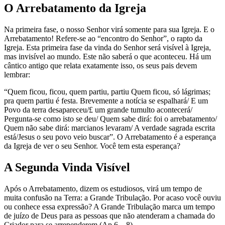
O Arrebatamento da Igreja
Na primeira fase, o nosso Senhor virá somente para sua Igreja. E o
Arrebatamento! Refere-se ao “encontro do Senhor”, o rapto da
Igreja. Esta primeira fase da vinda do Senhor será visível à Igreja,
mas invisível ao mundo. Este não saberá o que aconteceu. Há um
cântico antigo que relata exatamente isso, os seus pais devem
lembrar:
“Quem ficou, ficou, quem partiu, partiu Quem ficou, só lágrimas;
pra quem partiu é festa. Brevemente a notícia se espalhará/ E um
Povo da terra desapareceu/£ um grande tumulto acontecerá/
Pergunta-se como isto se deu/ Quem sabe dirá: foi o arrebatamento/
Quem não sabe dirá: marcianos levaram/ A verdade sagrada escrita
está/Jesus o seu povo veio buscar”. O Arrebatamento é a esperança
da Igreja de ver o seu Senhor. Você tem esta esperança?
A Segunda Vinda Visível
Após o Arrebatamento, dizem os estudiosos, virá um tempo de
muita confusão na Terra: a Grande Tribulação. Por acaso você ouviu
ou conhece essa expressão? A Grande Tribulação marca um tempo
de juízo de Deus para as pessoas que não atenderam a chamada do
Criador para se arrependerem (Ap 6 – 8).