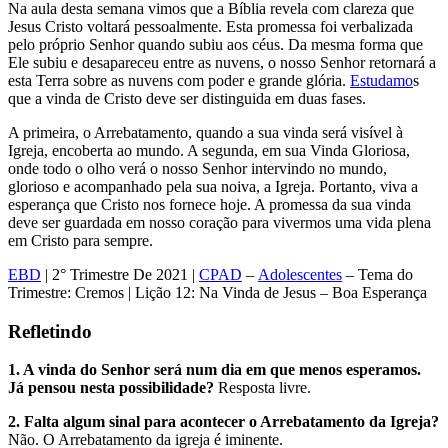
Na aula desta semana vimos que a Bíblia revela com clareza que
Jesus Cristo voltará pessoalmente. Esta promessa foi verbalizada
pelo próprio Senhor quando subiu aos céus. Da mesma forma que
Ele subiu e desapareceu entre as nuvens, o nosso Senhor retornará a
esta Terra sobre as nuvens com poder e grande glória.
Estudamo
s
que a vinda de Cristo deve ser distinguida em duas fases.
A primeira, o Arrebatamento, quando a sua vinda será visível à
Igreja, encoberta ao mundo. A segunda, em sua Vinda Gloriosa,
onde todo o olho verá o nosso Senhor intervindo no mundo,
glorioso e acompanhado pela sua noiva, a Igreja. Portanto, viva a
esperança que Cristo nos fornece hoje. A promessa da sua vinda
deve ser guardada em nosso coração para vivermos uma vida plena
em Cristo para sempre.
EBD
| 2° Trimestre De 2021 |
CPAD
–
Adolescentes
– Tema do
Trimestre: Cremos | Lição 12: Na Vinda de Jesus – Boa Esperança
Refletindo
1. A vinda do Senhor será num dia em que menos esperamos.
Já pensou nesta possibilidade?
Resposta livre.
2. Falta algum sinal para acontecer o Arrebatamento da Igreja?
Não. O Arrebatamento da igreja é iminente.