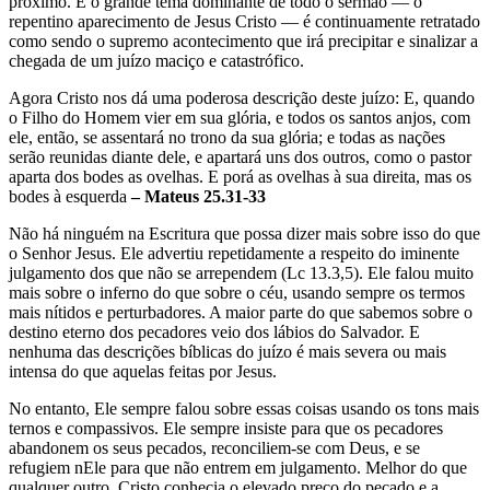
próximo. É o grande tema dominante de todo o sermão — o
repentino aparecimento de Jesus Cristo — é continuamente retratado
como sendo o supremo acontecimento que irá precipitar e sinalizar a
chegada de um juízo maciço e catastrófico.
Agora Cristo nos dá uma poderosa descrição deste juízo: E, quando
o Filho do Homem vier em sua glória, e todos os santos anjos, com
ele, então, se assentará no trono da sua glória; e todas as nações
serão reunidas diante dele, e apartará uns dos outros, como o pastor
aparta dos bodes as ovelhas. E porá as ovelhas à sua direita, mas os
bodes à esquerda
– Mateus 25.31-33
Não há ninguém na Escritura que possa dizer mais sobre isso do que
o Senhor Jesus. Ele advertiu repetidamente a respeito do iminente
julgamento dos que não se arrependem (Lc 13.3,5). Ele falou muito
mais sobre o inferno do que sobre o céu, usando sempre os termos
mais nítidos e perturbadores. A maior parte do que sabemos sobre o
destino eterno dos pecadores veio dos lábios do Salvador. E
nenhuma das descrições bíblicas do juízo é mais severa ou mais
intensa do que aquelas feitas por Jesus.
No entanto, Ele sempre falou sobre essas coisas usando os tons mais
ternos e compassivos. Ele sempre insiste para que os pecadores
abandonem os seus pecados, reconciliem-se com Deus, e se
refugiem nEle para que não entrem em julgamento. Melhor do que
qualquer outro, Cristo conhecia o elevado preço do pecado e a