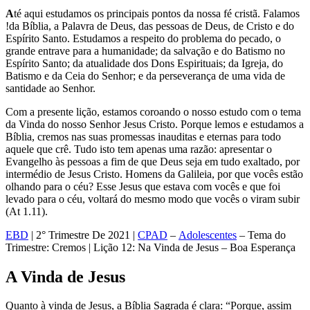
A
té aqui estudamos os principais pontos da nossa fé cristã. Falamos
!da Bíblia, a Palavra de Deus, das pessoas de Deus, de Cristo e do
Espírito Santo. Estudamos a respeito do problema do pecado, o
grande entrave para a humanidade; da salvação e do Batismo no
Espírito Santo; da atualidade dos Dons Espirituais; da Igreja, do
Batismo e da Ceia do Senhor; e da perseverança de uma vida de
santidade ao Senhor.
Com a presente lição, estamos coroando o nosso estudo com o tema
da Vinda do nosso Senhor Jesus Cristo. Porque lemos e estudamos a
Bíblia, cremos nas suas promessas inauditas e eternas para todo
aquele que crê. Tudo isto tem apenas uma razão: apresentar o
Evangelho às pessoas a fim de que Deus seja em tudo exaltado, por
intermédio de Jesus Cristo. Homens da Galileia, por que vocês estão
olhando para o céu? Esse Jesus que estava com vocês e que foi
levado para o céu, voltará do mesmo modo que vocês o viram subir
(At 1.11).
EBD
| 2° Trimestre De 2021 |
CPAD
–
Adolescentes
– Tema do
Trimestre: Cremos | Lição 12: Na Vinda de Jesus – Boa Esperança
A Vinda de Jesus
Quanto à vinda de Jesus, a Bíblia Sagrada é clara: “Porque, assim