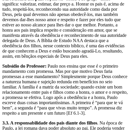
significa: valorizar, estimar, dar preço a. Honrar os pais é, acima de
tudo, respeitá-los, reconhecendo sua autoridade como dada por
Deus, pela qual devemos não apenas obedecê-los, mas também
devemos dar-lhes nosso amor e respeito e fazer por eles tudo que
estiver ao nosso alcance para lhes dar o que melhor. Portanto, a
honra aos pais implica respeito e consideração em amor, que se
manifesta através da obediência e reconhecimento de sua autoridade
delegada de Deus. A Bíblia de Estudo NAA destaca que a
obediência dos filhos, nesse contexto bíblico, é uma das evidências
de que conhecem a Deus e estão buscando agradá-Lo, resultando,
assim, em bênçãos especiais de Deus para eles.
Subsídio do Professor:
Paulo nos ensina que esse é o primeiro
mandamento com promessa. Mas por que motivo Deus faria
promessas a esse mandamento? Simplesmente porque Deus conhece
a natureza humana e sujeição redunda em benefícios no seio
familiar. A família é a matriz da sociedade; quando existe um bom
relacionamento entre pais e filhos como a honra, o amor e o respeito,
a promessa se efetiva. Logo após a obediência e a honra, Paulo
escreve duas coisas importantíssimas. A primeira é “para que te vá
bem”, a segunda é “para que vivas muito tempo”. A promessa diz
respeito a um presente e um futuro [Ef 6.1-3].
3.3. A responsabilidade dos pais diante dos filhos
. Na época de
Paulo, a lei romana dava poder absoluto ao pai. Ele poderia vender