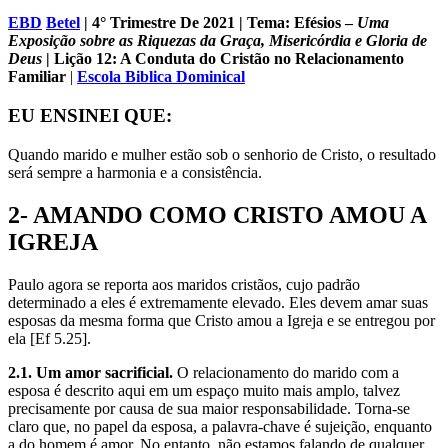
EBD
Betel
| 4° Trimestre De 2021 | Tema: Efésios –
Uma
Exposição sobre as Riquezas da Graça, Misericórdia e Gloria de
Deus
| Lição 12: A Conduta do Cristão no Relacionamento
Familiar
|
Escola Biblica Dominical
EU ENSINEI QUE:
Quando marido e mulher estão sob o senhorio de Cristo, o resultado
será sempre a harmonia e a consistência.
2- AMANDO COMO CRISTO AMOU A
IGREJA
Paulo agora se reporta aos maridos cristãos, cujo padrão
determinado a eles é extremamente elevado. Eles devem amar suas
esposas da mesma forma que Cristo amou a Igreja e se entregou por
ela [Ef 5.25].
2.1. Um amor sacrificial.
O relacionamento do marido com a
esposa é descrito aqui em um espaço muito mais amplo, talvez
precisamente por causa de sua maior responsabilidade. Torna-se
claro que, no papel da esposa, a palavra-chave é sujeição, enquanto
a do homem é amor. No entanto, não estamos falando de qualquer