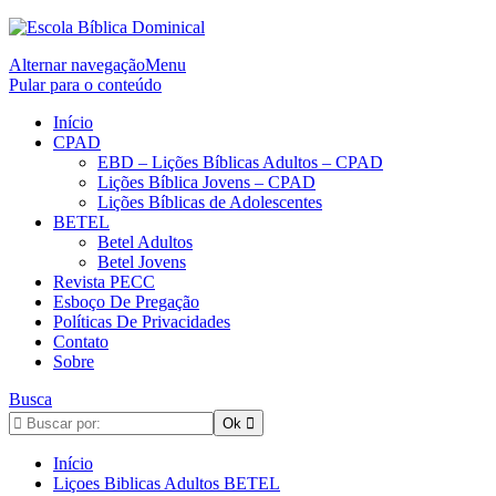
Alternar navegação
Menu
Pular para o conteúdo
Início
CPAD
EBD – Lições Bíblicas Adultos – CPAD
Lições Bíblica Jovens – CPAD
Lições Bíblicas de Adolescentes
BETEL
Betel Adultos
Betel Jovens
Revista PECC
Esboço De Pregação
Políticas De Privacidades
Contato
Sobre
Busca
Início
Liçoes Biblicas Adultos BETEL