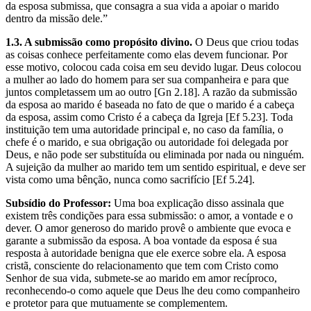
da esposa submissa, que consagra a sua vida a apoiar o marido
dentro da missão dele.”
1.3. A submissão como propósito divino.
O Deus que criou todas
as coisas conhece perfeitamente como elas devem funcionar. Por
esse motivo, colocou cada coisa em seu devido lugar. Deus colocou
a mulher ao lado do homem para ser sua companheira e para que
juntos completassem um ao outro [Gn 2.18]. A razão da submissão
da esposa ao marido é baseada no fato de que o marido é a cabeça
da esposa, assim como Cristo é a cabeça da Igreja [Ef 5.23]. Toda
instituição tem uma autoridade principal e, no caso da família, o
chefe é o marido, e sua obrigação ou autoridade foi delegada por
Deus, e não pode ser substituída ou eliminada por nada ou ninguém.
A sujeição da mulher ao marido tem um sentido espiritual, e deve ser
vista como uma bênção, nunca como sacrifício [Ef 5.24].
Subsídio do Professor:
Uma boa explicação disso assinala que
existem três condições para essa submissão: o amor, a vontade e o
dever. O amor generoso do marido provê o ambiente que evoca e
garante a submissão da esposa. A boa vontade da esposa é sua
resposta à autoridade benigna que ele exerce sobre ela. A esposa
cristã, consciente do relacionamento que tem com Cristo como
Senhor de sua vida, submete-se ao marido em amor recíproco,
reconhecendo-o como aquele que Deus lhe deu como companheiro
e protetor para que mutuamente se complementem.