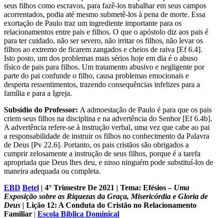
seus filhos como escravos, para fazê-los trabalhar em seus campos
acorrentados, podia até mesmo submetê-los à pena de morte. Essa
exortação de Paulo traz um ingrediente importante para os
relacionamentos entre pais e filhos. O que o apóstolo diz aos pais é
para ter cuidado, não ser severo, não irritar os filhos, não levar os
filhos ao extremo de ficarem zangados e cheios de raiva [Ef 6.4].
Isto posto, um dos problemas mais sérios hoje em dia é o abuso
físico de pais para filhos. Um tratamento abusivo e negligente por
parte do pai confunde o filho, causa problemas emocionais e
desperta ressentimentos, trazendo consequências infelizes para a
família e para a Igreja.
Subsídio do Professor:
A admoestação de Paulo é para que os pais
criem seus filhos na disciplina e na advertência do Senhor [Ef 6.4b].
A advertência refere-se à instrução verbal, uma vez que cabe ao pai
a responsabilidade de instruir os filhos no conhecimento da Palavra
de Deus [Pv 22.6]. Portanto, os pais cristãos são obrigados a
cumprir zelosamente a instrução de seus filhos, porque é a tarefa
apropriada que Deus lhes deu, e nisso ninguém pode substituí-los de
maneira adequada ou completa.
EBD
Betel
| 4° Trimestre De 2021 | Tema: Efésios –
Uma
Exposição sobre as Riquezas da Graça, Misericórdia e Gloria de
Deus
| Lição 12: A Conduta do Cristão no Relacionamento
Familiar
|
Escola Biblica Dominical