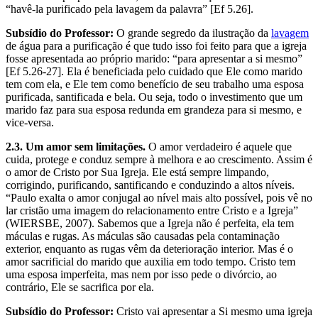
“havê-la purificado pela lavagem da palavra” [Ef 5.26].
Subsídio do Professor:
O grande segredo da ilustração da
lavagem
de água para a purificação é que tudo isso foi feito para que a igreja
fosse apresentada ao próprio marido: “para apresentar a si mesmo”
[Ef 5.26-27]. Ela é beneficiada pelo cuidado que Ele como marido
tem com ela, e Ele tem como benefício de seu trabalho uma esposa
purificada, santificada e bela. Ou seja, todo o investimento que um
marido faz para sua esposa redunda em grandeza para si mesmo, e
vice-versa.
2.3. Um amor sem limitações.
O amor verdadeiro é aquele que
cuida, protege e conduz sempre à melhora e ao crescimento. Assim é
o amor de Cristo por Sua Igreja. Ele está sempre limpando,
corrigindo, purificando, santificando e conduzindo a altos níveis.
“Paulo exalta o amor conjugal ao nível mais alto possível, pois vê no
lar cristão uma imagem do relacionamento entre Cristo e a Igreja”
(WIERSBE, 2007). Sabemos que a Igreja não é perfeita, ela tem
máculas e rugas. As máculas são causadas pela contaminação
exterior, enquanto as rugas vêm da deterioração interior. Mas é o
amor sacrificial do marido que auxilia em todo tempo. Cristo tem
uma esposa imperfeita, mas nem por isso pede o divórcio, ao
contrário, Ele se sacrifica por ela.
Subsídio do Professor:
Cristo vai apresentar a Si mesmo uma igreja