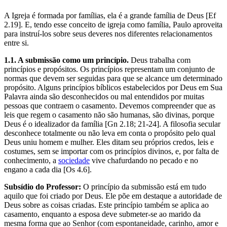
A Igreja é formada por famílias, ela é a grande família de Deus [Ef
2.19]. E, tendo esse conceito de igreja como família, Paulo aproveita
para instruí-los sobre seus deveres nos diferentes relacionamentos
entre si.
1.1. A submissão como um princípio.
Deus trabalha com
princípios e propósitos. Os princípios representam um conjunto de
normas que devem ser seguidas para que se alcance um determinado
propósito. Alguns princípios bíblicos estabelecidos por Deus em Sua
Palavra ainda são desconhecidos ou mal entendidos por muitas
pessoas que contraem o casamento. Devemos compreender que as
leis que regem o casamento não são humanas, são divinas, porque
Deus é o idealizador da família [Gn 2.18; 21-24]. A filosofia secular
desconhece totalmente ou não leva em conta o propósito pelo qual
Deus uniu homem e mulher. Eles ditam seu próprios credos, leis e
costumes, sem se importar com os princípios divinos, e, por falta de
conhecimento, a
sociedade
vive chafurdando no pecado e no
engano a cada dia [Os 4.6].
Subsídio do Professor:
O princípio da submissão está em tudo
aquilo que foi criado por Deus. Ele põe em destaque a autoridade de
Deus sobre as coisas criadas. Este princípio também se aplica ao
casamento, enquanto a esposa deve submeter-se ao marido da
mesma forma que ao Senhor (com espontaneidade, carinho, amor e