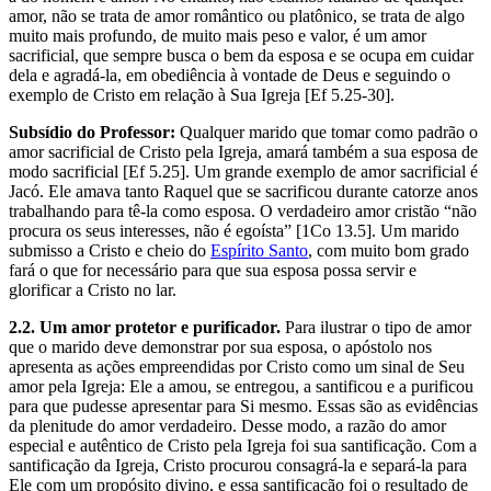
amor, não se trata de amor romântico ou platônico, se trata de algo
muito mais profundo, de muito mais peso e valor, é um amor
sacrificial, que sempre busca o bem da esposa e se ocupa em cuidar
dela e agradá-la, em obediência à vontade de Deus e seguindo o
exemplo de Cristo em relação à Sua Igreja [Ef 5.25-30].
Subsídio do Professor:
Qualquer marido que tomar como padrão o
amor sacrificial de Cristo pela Igreja, amará também a sua esposa de
modo sacrificial [Ef 5.25]. Um grande exemplo de amor sacrificial é
Jacó. Ele amava tanto Raquel que se sacrificou durante catorze anos
trabalhando para tê-la como esposa. O verdadeiro amor cristão “não
procura os seus interesses, não é egoísta” [1Co 13.5]. Um marido
submisso a Cristo e cheio do
Espírito Santo
, com muito bom grado
fará o que for necessário para que sua esposa possa servir e
glorificar a Cristo no lar.
2.2. Um amor protetor e purificador.
Para ilustrar o tipo de amor
que o marido deve demonstrar por sua esposa, o apóstolo nos
apresenta as ações empreendidas por Cristo como um sinal de Seu
amor pela Igreja: Ele a amou, se entregou, a santificou e a purificou
para que pudesse apresentar para Si mesmo. Essas são as evidências
da plenitude do amor verdadeiro. Desse modo, a razão do amor
especial e autêntico de Cristo pela Igreja foi sua santificação. Com a
santificação da Igreja, Cristo procurou consagrá-la e separá-la para
Ele com um propósito divino, e essa santificação foi o resultado de