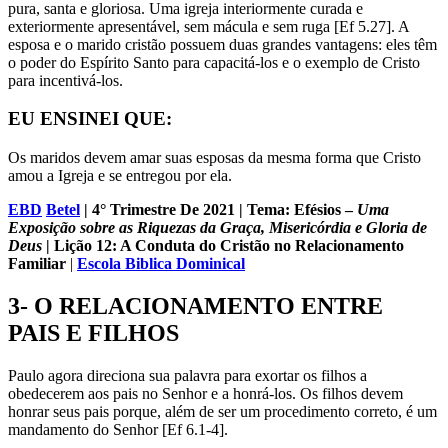
pura, santa e gloriosa. Uma igreja interiormente curada e
exteriormente apresentável, sem mácula e sem ruga [Ef 5.27]. A
esposa e o marido cristão possuem duas grandes vantagens: eles têm
o poder do Espírito Santo para capacitá-los e o exemplo de Cristo
para incentivá-los.
EU ENSINEI QUE:
Os maridos devem amar suas esposas da mesma forma que Cristo
amou a Igreja e se entregou por ela.
EBD
Betel
| 4° Trimestre De 2021 | Tema: Efésios –
Uma
Exposição sobre as Riquezas da Graça, Misericórdia e Gloria de
Deus
| Lição 12: A Conduta do Cristão no Relacionamento
Familiar
|
Escola Biblica Dominical
3- O RELACIONAMENTO ENTRE
PAIS E FILHOS
Paulo agora direciona sua palavra para exortar os filhos a
obedecerem aos pais no Senhor e a honrá-los. Os filhos devem
honrar seus pais porque, além de ser um procedimento correto, é um
mandamento do Senhor [Ef 6.1-4].