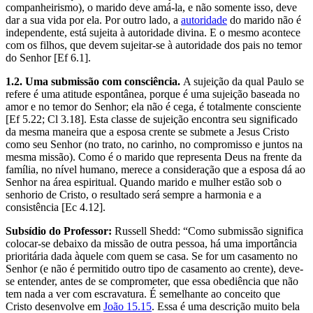
companheirismo), o marido deve amá-la, e não somente isso, deve
dar a sua vida por ela. Por outro lado, a
autoridade
do marido não é
independente, está sujeita à autoridade divina. E o mesmo acontece
com os filhos, que devem sujeitar-se à autoridade dos pais no temor
do Senhor [Ef 6.1].
1.2. Uma submissão com consciência.
A sujeição da qual Paulo se
refere é uma atitude espontânea, porque é uma sujeição baseada no
amor e no temor do Senhor; ela não é cega, é totalmente consciente
[Ef 5.22; Cl 3.18]. Esta classe de sujeição encontra seu significado
da mesma maneira que a esposa crente se submete a Jesus Cristo
como seu Senhor (no trato, no carinho, no compromisso e juntos na
mesma missão). Como é o marido que representa Deus na frente da
família, no nível humano, merece a consideração que a esposa dá ao
Senhor na área espiritual. Quando marido e mulher estão sob o
senhorio de Cristo, o resultado será sempre a harmonia e a
consistência [Ec 4.12].
Subsídio do Professor:
Russell Shedd: “Como submissão significa
colocar-se debaixo da missão de outra pessoa, há uma importância
prioritária dada àquele com quem se casa. Se for um casamento no
Senhor (e não é permitido outro tipo de casamento ao crente), deve-
se entender, antes de se comprometer, que essa obediência que não
tem nada a ver com escravatura. É semelhante ao conceito que
Cristo desenvolve em
João 15.15
. Essa é uma descrição muito bela