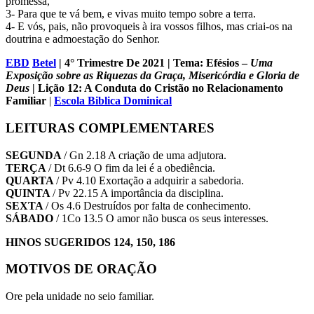
promessa,
3- Para que te vá bem, e vivas muito tempo sobre a terra.
4- E vós, pais, não provoqueis à ira vossos filhos, mas criai-os na
doutrina e admoestação do Senhor.
EBD
Betel
| 4° Trimestre De 2021 | Tema: Efésios –
Uma
Exposição sobre as Riquezas da Graça, Misericórdia e Gloria de
Deus
| Lição 12: A Conduta do Cristão no Relacionamento
Familiar
|
Escola Biblica Dominical
LEITURAS COMPLEMENTARES
SEGUNDA
/ Gn 2.18 A criação de uma adjutora.
TERÇA
/ Dt 6.6-9 O fim da lei é a obediência.
QUARTA
/ Pv 4.10 Exortação a adquirir a sabedoria.
QUINTA
/ Pv 22.15 A importância da disciplina.
SEXTA
/ Os 4.6 Destruídos por falta de conhecimento.
SÁBADO
/ 1Co 13.5 O amor não busca os seus interesses.
HINOS SUGERIDOS 124, 150, 186
MOTIVOS DE ORAÇÃO
Ore pela unidade no seio familiar.