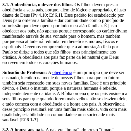
3.1. A obediência, o dever dos filhos.
Os filhos devem prestar
obediência a seus pais, porque, além de lógico e apropriado, é justo
diante de Deus [Pv 4.10; Ef 6.1]. Esse padrão foi estabelecido por
Deus para ordenar a família e dar continuidade com o princípio de
submissão que deve operar por todo o escalão familiar. É justo
obedecer aos pais, não apenas porque corresponde ao caráter divino
manifestado através de sua vontade para o homem, mas também
porque essa atitude irá redundar em benefícios morais, físicos e
espirituais. Devemos compreender que a admoestação feita por
Paulo se dirige a todos que são filhos, mas principalmente aos
cristãos. A obediência aos pais faz parte da lei natural que Deus
escreveu em todos os corações humanos.
Subsídio do Professor:
A
obediência
é um princípio que deve ser
ensinado, incutido na mente de nossos filhos para que no futuro
também seja repassado em suas novas famílias. Esse é um princípio
divino, e Deus o instituiu porque a natureza humana é rebelde,
independentemente da idade. A Bíblia ordena que os pais ensinem a
seus filhos para que quando forem mais velhos não se desviem dele,
e tudo começa com a obediência e a honra aos pais. A observância
desse princípio resultará em uma família mais sólida, vida com mais
qualidade, estabilidade na comunidade e uma sociedade mais
saudável [Ef 6.1-3].
3.2. A honra aos pais.
A palavra “honra”, do grego “timao”