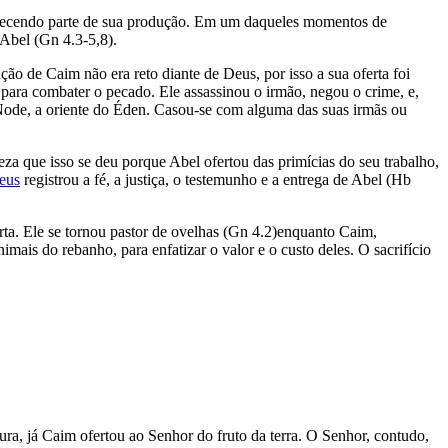
ferecendo parte de sua produção. Em um daqueles momentos de
 Abel (Gn 4.3-5,8).
o de Caim não era reto diante de Deus, por isso a sua oferta foi
as para combater o pecado. Ele assassinou o irmão, negou o crime, e,
Node, a oriente do Éden. Casou-se com alguma das suas irmãs ou
za que isso se deu porque Abel ofertou das primícias do seu trabalho,
eus
registrou a fé, a justiça, o testemunho e a entrega de Abel (Hb
urta. Ele se tornou pastor de ovelhas (Gn 4.2)enquanto Caim,
mais do rebanho, para enfatizar o valor e o custo deles. O sacrifício
ura, já Caim ofertou ao Senhor do fruto da terra. O Senhor, contudo,