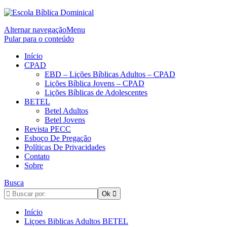
Alternar navegação
Menu
Pular para o conteúdo
Início
CPAD
EBD – Lições Bíblicas Adultos – CPAD
Lições Bíblica Jovens – CPAD
Lições Bíblicas de Adolescentes
BETEL
Betel Adultos
Betel Jovens
Revista PECC
Esboço De Pregação
Políticas De Privacidades
Contato
Sobre
Busca
Início
Liçoes Biblicas Adultos BETEL