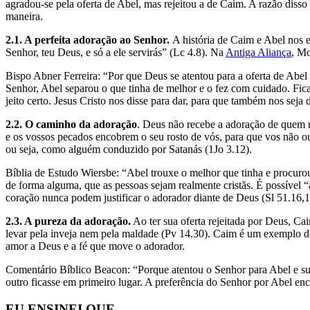
agradou-se pela oferta de Abel, mas rejeitou a de Caim. A razão disso
maneira.
2.1. A perfeita adoração ao Senhor.
A história de Caim e Abel nos 
Senhor, teu Deus, e só a ele servirás” (Lc 4.8). Na
Antiga Aliança
, Mo
Bispo Abner Ferreira: “Por que Deus se atentou para a oferta de Abel 
Senhor, Abel separou o que tinha de melhor e o fez com cuidado. Fica-
jeito certo. Jesus Cristo nos disse para dar, para que também nos seja
2.2. O caminho da adoração
. Deus não recebe a adoração de quem n
e os vossos pecados encobrem o seu rosto de vós, para que vos não o
ou seja, como alguém conduzido por Satanás (1Jo 3.12).
Bíblia de Estudo Wiersbe: “Abel trouxe o melhor que tinha e procurou a
de forma alguma, que as pessoas sejam realmente cristãs. É possível 
coração nunca podem justificar o adorador diante de Deus (Sl 51.16,1
2.3. A pureza da adoração.
Ao ter sua oferta rejeitada por Deus, Cai
levar pela inveja nem pela maldade (Pv 14.30). Caim é um exemplo de
amor a Deus e a fé que move o adorador.
Comentário Bíblico Beacon: “Porque atentou o Senhor para Abel e sua 
outro ficasse em primeiro lugar. A preferência do Senhor por Abel e
EU ENSINEI QUE