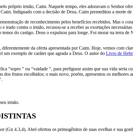
l pelo próprio irmão, Caim. Naquele tempo, eles adoravam o Senhor o
 de Caim. Indignado com a decisão de Deus, Caim premeditou a morte de
emonstração de reconhecimento pelos benefícios recebidos. Mas o coraçã
so e irado contra o irmão, recusou-se a receber as exortações necessári
temor do castigo. Deus o expulsou para longe. Foi morar na terra de 
, diferentemente da oferta apresentada por Caim. Hoje, vemos com clare
Abel um exemplo de caráter que agrada a Deus. O autor do
Livro de Hebr
ica “sopro ” ou “vaidade “, para prefigurar assim que sua vida seria c
s dos frutos escolhidos; o mais novo, porém, apresentou os melhores ani
”.
seu irmão.
DISTINTAS
or (Gn 4.3,4). Abel ofertou os primogênitos de suas ovelhas e sua gord