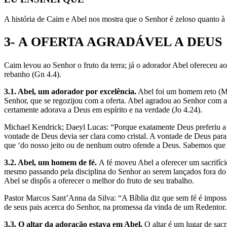
A história de Caim e Abel nos mostra que o Senhor é zeloso quanto à
3- A OFERTA AGRADÁVEL A DEUS
Caim levou ao Senhor o fruto da terra; já o adorador Abel ofereceu a
rebanho (Gn 4.4).
3.1. Abel, um adorador por excelência.
Abel foi um homem reto (Mt 
Senhor, que se regozijou com a oferta. Abel agradou ao Senhor com a
certamente adorava a Deus em espírito e na verdade (Jo 4.24).
Michael Kendrick; Daeyl Lucas: “Porque exatamente Deus preferiu a o
vontade de Deus devia ser clara como cristal. A vontade de Deus par
que ‘do nosso jeito ou de nenhum outro ofende a Deus. Sabemos que 
3.2. Abel, um homem de fé.
A fé moveu Abel a oferecer um sacrifíci
mesmo passando pela disciplina do Senhor ao serem lançados fora do 
Abel se dispôs a oferecer o melhor do fruto de seu trabalho.
Pastor Marcos Sant’Anna da Silva: “A Bíblia diz que sem fé é imposs
de seus pais acerca do Senhor, na promessa da vinda de um Redentor. 
3.3. O altar da adoração estava em Abel.
O altar é um lugar de sacr