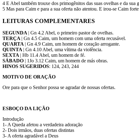
4 E Abel também trouxe dos primogênitos das suas ovelhas e da sua go
5 Mas para Caim e para a sua oferta não atentou. E irou-se Caim forte
LEITURAS COMPLEMENTARES
SEGUNDA
| Gn 4.2 Abel, o primeiro pastor de ovelhas.
TERÇA
| Gn 4.5 Caim, um homem com uma oferta recusável.
QUARTA
| Gn 4.9 Caim, um homem de coração arrogante.
QUINTA
| Gn 4.10 Abel, uma vítima da violência.
SEXTA
| Hb 11.4 Abel, um homem de fé.
SÁBADO
| 1Jo 3.12 Caim, um homem de más obras.
HINOS SUGERIDOS
: 124, 243, 244
MOTIVO DE ORAÇÃO
Ore para que o Senhor possa se agradar de nossas ofertas.
ESBOÇO DA LIÇÃO
Introdução
1- A Queda afetou a verdadeira adoração
2- Dois irmãos, duas ofertas distintas
3- A oferta agradável a Deus