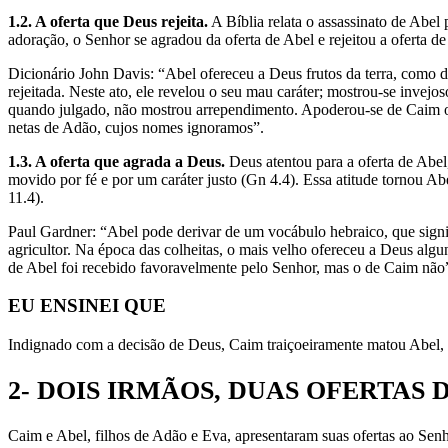
1.2. A oferta que Deus rejeita.
A Bíblia relata o assassinato de Abe
adoração, o Senhor se agradou da oferta de Abel e rejeitou a oferta
Dicionário John Davis: “Abel ofereceu a Deus frutos da terra, como d
rejeitada. Neste ato, ele revelou o seu mau caráter; mostrou-se invejo
quando julgado, não mostrou arrependimento. Apoderou-se de Caim o 
netas de Adão, cujos nomes ignoramos”.
1.3. A oferta que agrada a Deus.
Deus atentou para a oferta de Abel
movido por fé e por um caráter justo (Gn 4.4). Essa atitude tornou 
11.4).
Paul Gardner: “Abel pode derivar de um vocábulo hebraico, que signif
agricultor. Na época das colheitas, o mais velho ofereceu a Deus algun
de Abel foi recebido favoravelmente pelo Senhor, mas o de Caim não
EU ENSINEI QUE
Indignado com a decisão de Deus, Caim traiçoeiramente matou Abel, 
2- DOIS IRMÃOS, DUAS OFERTAS 
Caim e Abel, filhos de Adão e Eva, apresentaram suas ofertas ao Senh