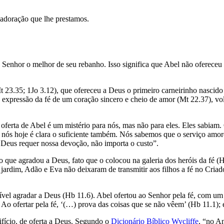
 adoração que lhe prestamos.
o Senhor o melhor de seu rebanho. Isso significa que Abel não ofereceu 
23.35; 1Jo 3.12), que ofereceu a Deus o primeiro carneirinho nascido 
 expressão da fé de um coração sincero e cheio de amor (Mt 22.37), vol
ferta de Abel é um mistério para nós, mas não para eles. Eles sabiam.
a nós hoje é clara o suficiente também. Nós sabemos que o serviço amor
Deus requer nossa devoção, não importa o custo”.
o que agradou a Deus, fato que o colocou na galeria dos heróis da fé (
jardim, Adão e Eva não deixaram de transmitir aos filhos a fé no Cria
ível agradar a Deus (Hb 11.6). Abel ofertou ao Senhor pela fé, com um
Ao ofertar pela fé, ‘(…) prova das coisas que se não vêem’ (Hb 11.1);
ifício, de oferta a Deus. Segundo o
Dicionário Bíblico Wycliffe
, “no An