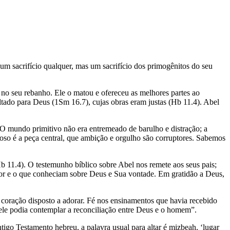
um sacrifício qualquer, mas um sacrifício dos primogênitos do seu
no seu rebanho. Ele o matou e ofereceu as melhores partes ao
tado para Deus (1Sm 16.7), cujas obras eram justas (Hb 11.4). Abel
 O mundo primitivo não era entremeado de barulho e distração; a
oso é a peça central, que ambição e orgulho são corruptores. Sabemos
Hb 11.4). O testemunho bíblico sobre Abel nos remete aos seus pais;
dor e o que conheciam sobre Deus e Sua vontade. Em gratidão a Deus,
 coração disposto a adorar. Fé nos ensinamentos que havia recebido
 ele podia contemplar a reconciliação entre Deus e o homem”.
tigo Testamento hebreu, a palavra usual para altar é mizbeah, ‘lugar