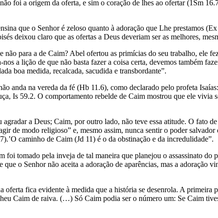
 não foi a origem da oferta, e sim o coração de lhes ao ofertar (1Sm 16
ensina que o Senhor é zeloso quanto à adoração que Lhe prestamos (Ex 
isés deixou claro que as ofertas a Deus deveriam ser as melhores, mesm
e não para a de Caim? Abel ofertou as primícias do seu trabalho, ele fe
nos a lição de que não basta fazer a coisa certa, devemos também fazer 
 dada boa medida, recalcada, sacudida e transbordante”.
ão anda na vereda da fé (Hb 11.6), como declarado pelo profeta Isaías:
uça, Is 59.2. O comportamento rebelde de Caim mostrou que ele vivia se
gradar a Deus; Caim, por outro lado, não teve essa atitude. O fato de ir
“agir de modo religioso” e, mesmo assim, nunca sentir o poder salvador
7).’O caminho de Caim (Jd 11) é o da obstinação e da incredulidade”.
m foi tomado pela inveja de tal maneira que planejou o assassinato do pr
 que o Senhor não aceita a adoração de aparências, mas a adoração vi
oferta fica evidente à medida que a história se desenrola. A primeira
ncheu Caim de raiva. (…) Só Caim podia ser o número um: Se Caim tives