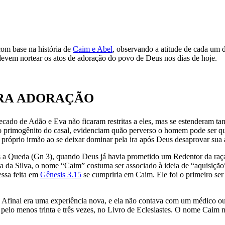
om base na história de
Caim e Abel
, observando a atitude de cada um de
 devem nortear os atos de adoração do povo de Deus nos dias de hoje.
IRA ADORAÇÃO
cado de Adão e Eva não ficaram restritas a eles, mas se estenderam t
, o primogênito do casal, evidenciam quão perverso o homem pode ser
 próprio irmão ao se deixar dominar pela ira após Deus desaprovar sua a
 a Queda (Gn 3), quando Deus já havia prometido um Redentor da raça
a da Silva, o nome “Caim” costuma ser associado à ideia de “aquisiçã
ssa feita em
Gênesis 3.15
se cumpriria em Caim. Ele foi o primeiro s
Afinal era uma experiência nova, e ela não contava com um médico ou p
, pelo menos trinta e três vezes, no Livro de Eclesiastes. O nome Caim