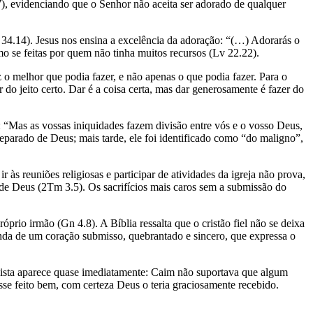
.7), evidenciando que o Senhor não aceita ser adorado de qualquer
34.14). Jesus nos ensina a excelência da adoração: “(…) Adorarás o
o se feitas por quem não tinha muitos recursos (Lv 22.22).
z o melhor que podia fazer, e não apenas o que podia fazer. Para o
do jeito certo. Dar é a coisa certa, mas dar generosamente é fazer do
 “Mas as vossas iniquidades fazem divisão entre vós e o vosso Deus,
parado de Deus; mais tarde, ele foi identificado como “do maligno”,
 às reuniões religiosas e participar de atividades da igreja não prova,
 de Deus (2Tm 3.5). Os sacrifícios mais caros sem a submissão do
óprio irmão (Gn 4.8). A Bíblia ressalta que o cristão fiel não se deixa
nda de um coração submisso, quebrantado e sincero, que expressa o
 pista aparece quase imediatamente: Caim não suportava que algum
se feito bem, com certeza Deus o teria graciosamente recebido.