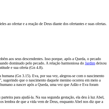
les ao ofertar e a reação de Deus diante dos ofertantes e suas ofertas.
ambém aos seus descendentes. Isso porque, após a Queda, o pecado
 quando dominado pelo pecado. A relação harmoniosa do
Jardim
deixou
titude e sua oferta (Gn 4.8).
 humana (Gn 3.15). Eva, por sua vez, alegrou-se com o nascimento
o”, sugerindo que o nascimento daquele menino ocorreu em meio a
er humano a nascer após a Queda, uma vez que Adão e Eva foram
arteira para ajudá-la. Na sua segunda gestação, ela deu à luz Abel,
 nos lembra de que a vida vem de Deus, enquanto Abel nos diz que a