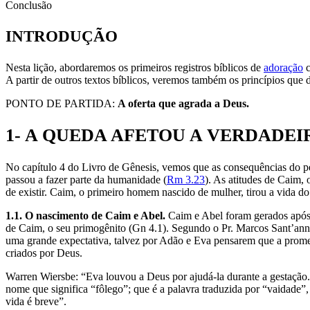
Conclusão
INTRODUÇÃO
Nesta lição, abordaremos os primeiros registros bíblicos de
adoração
c
A partir de outros textos bíblicos, veremos também os princípios que
PONTO DE PARTIDA:
A oferta que agrada a Deus.
1- A QUEDA AFETOU A VERDADE
No capítulo 4 do Livro de Gênesis, vemos que as consequências do pe
passou a fazer parte da humanidade (
Rm 3.23
). As atitudes de Caim
de existir. Caim, o primeiro homem nascido de mulher, tirou a vida do
1.1. O nascimento de Caim e Abel.
Caim e Abel foram gerados após
de Caim, o seu primogênito (Gn 4.1). Segundo o Pr. Marcos Sant’ann
uma grande expectativa, talvez por Adão e Eva pensarem que a prome
criados por Deus.
Warren Wiersbe: “Eva louvou a Deus por ajudá-la durante a gestação. 
nome que significa “fôlego”; que é a palavra traduzida por “vaidade”
vida é breve”.