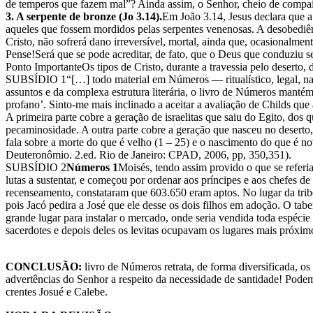
de temperos que fazem mal”? Ainda assim, o Senhor, cheio de compai
3. A serpente de bronze (Jo 3.14).
Em João 3.14, Jesus declara que a 
aqueles que fossem mordidos pelas serpentes venenosas. A desobediênc
Cristo, não sofrerá dano irreversível, mortal, ainda que, ocasionalment
Pense!Será que se pode acreditar, de fato, que o Deus que conduziu se
Ponto ImportanteOs tipos de Cristo, durante a travessia pelo desert
SUBSÍDIO 1“[…] todo material em Números — ritualístico, legal, narr
assuntos e da complexa estrutura literária, o livro de Números mantém
profano’. Sinto-me mais inclinado a aceitar a avaliação de Childs q
A primeira parte cobre a geração de israelitas que saiu do Egito, do
pecaminosidade. A outra parte cobre a geração que nasceu no deserto
fala sobre a morte do que é velho (1 – 25) e o nascimento do que 
Deuteronômio. 2.ed. Rio de Janeiro: CPAD, 2006, pp, 350,351).
SUBSÍDIO 2
Números 1
Moisés, tendo assim provido o que se referi
lutas a sustentar, e começou por ordenar aos príncipes e aos chefes 
recenseamento, constataram que 603.650 eram aptos. No lugar da tribo
pois Jacó pedira a José que ele desse os dois filhos em adoção. O ta
grande lugar para instalar o mercado, onde seria vendida toda espécie
sacerdotes e depois deles os levitas ocupavam os lugares mais próxi
CONCLUSÃO:
livro de Números retrata, de forma diversificada, o
advertências do Senhor a respeito da necessidade de santidade! Pode
crentes Josué e Calebe.