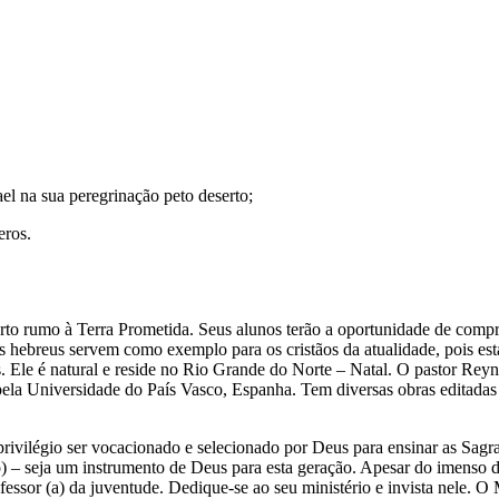
el na sua peregrinação peto deserto;
eros.
to rumo à Terra Prometida. Seus alunos terão a oportunidade de comp
 dos hebreus servem como exemplo para os cristãos da atualidade, pois
 Ele é natural e reside no Rio Grande do Norte – Natal. O pastor Reynal
 pela Universidade do País Vasco, Espanha. Tem diversas obras editad
rivilégio ser vocacionado e selecionado por Deus para ensinar as Sagradas
ão) – seja um instrumento de Deus para esta geração. Apesar do imenso de
ssor (a) da juventude. Dedique-se ao seu ministério e invista nele. O M