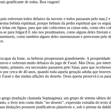
ais gratificante de todas. Boa viagem!
s pais estiveram todos debaixo da nuvem; e todos passaram pelo mar,2 
a bebida espiritual, porque bebiam da pedra espiritual que os seguia
s feitas em figura, para que não cobicemos as coisas más, como eles cob
u-se para folgar.8 E não nos prostituamos, como alguns deles fizeram e
murmureis, como também alguns deles murmuraram e pereceram pelo destr
os.
e escapar da fome, os hebreus prosperaram grandemente. A prosperidade
ravos e sofreram muito debaixo do jugo de Faraó. Mas Deus, por intermé
tanto, primeiro, era necessário passarem pelo Sinai, para que recebesse
por cerca de 40 anos, quando toda aquela geração adulta que houvera s
Faraó e das muitas aflições do deserto. Deus queria preservá-Los para 
o grego (tradução chamada Septuaginta), um grupo de setenta sábios de
anto, o livro tem como titulo “no deserto”, expressão extraída do tex
as titulações possuem justificativas plausíveis e, sob o prisma da didá