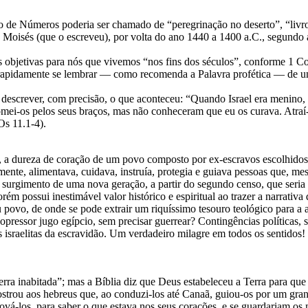
o de Números poderia ser chamado de “peregrinação no deserto”, “livro
 de Moisés (que o escreveu), por volta do ano 1440 a 1400 a.C., segund
 objetivas para nós que vivemos “nos fins dos séculos”, conforme 1 Cor
e rapidamente se lembrar — como recomenda a Palavra profética — de u
 descrever, com precisão, o que aconteceu: “Quando Israel era menino
 tomei-os pelos seus braços, mas não conheceram que eu os curava. Atra
Os 11.1-4).
, a dureza de coração de um povo composto por ex-escravos escolhidos
ente, alimentava, cuidava, instruía, protegia e guiava pessoas que, me
 o surgimento de uma nova geração, a partir do segundo censo, que ser
 possui inestimável valor histórico e espiritual ao trazer a narrativa 
 povo, de onde se pode extrair um riquíssimo tesouro teológico para a 
ressor jugo egípcio, sem precisar guerrear? Contingências políticas, s
 israelitas da escravidão. Um verdadeiro milagre em todos os sentidos!
erra inabitada”; mas a Bíblia diz que Deus estabeleceu a Terra para que 
rou aos hebreus que, ao conduzi-los até Canaã, guiou-os por um grande 
ová-los, para saber o que estava nos seus corações, e se guardariam o