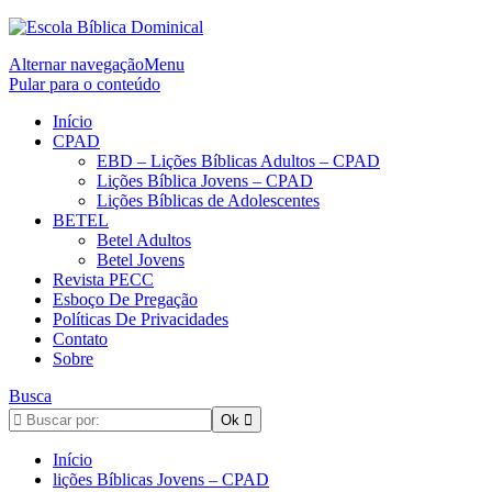
Alternar navegação
Menu
Pular para o conteúdo
Início
CPAD
EBD – Lições Bíblicas Adultos – CPAD
Lições Bíblica Jovens – CPAD
Lições Bíblicas de Adolescentes
BETEL
Betel Adultos
Betel Jovens
Revista PECC
Esboço De Pregação
Políticas De Privacidades
Contato
Sobre
Busca
Início
lições Bíblicas Jovens – CPAD