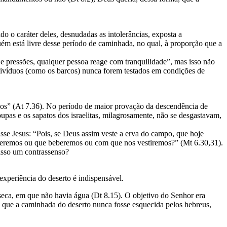
do o caráter deles, desnudadas as intolerâncias, exposta a
guém está livre desse período de caminhada, no qual, à proporção que a
 pressões, qualquer pessoa reage com tranquilidade”, mas isso não
divíduos (como os barcos) nunca forem testados em condições de
 anos” (At 7.36). No período de maior provação da descendência de
pas e os sapatos dos israelitas, milagrosamente, não se desgastavam,
se Jesus: “Pois, se Deus assim veste a erva do campo, que hoje
omeremos ou que beberemos ou com que nos vestiremos?” (Mt 6.30,31).
isso um contrassenso?
xperiência do deserto é indispensável.
 seca, em que não havia água (Dt 8.15). O objetivo do Senhor era
, que a caminhada do deserto nunca fosse esquecida pelos hebreus,