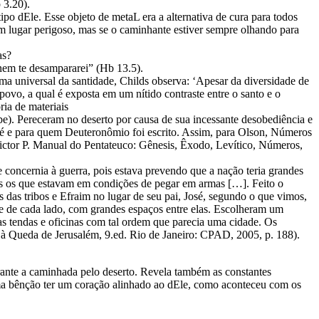
 3.20).
ipo dEle. Esse objeto de metaL era a alternativa de cura para todos
um lugar perigoso, mas se o caminhante estiver sempre olhando para
as?
 nem te desampararei” (Hb 13.5).
a universal da santidade, Childs observa: ‘Apesar da diversidade de
povo, a qual é exposta em um nítido contraste entre o santo e o
ia de materiais
be). Pereceram no deserto por causa de sua incessante desobediência e
sué e para quem Deuteronômio foi escrito. Assim, para Olson, Números
ctor P. Manual do Pentateuco: Gênesis, Êxodo, Levítico, Números,
 concernia à guerra, pois estava prevendo que a nação teria grandes
dos os que estavam em condições de pegar em armas […]. Feito o
das tribos e Efraim no lugar de seu pai, José, segundo o que vimos,
se de cada lado, com grandes espaços entre elas. Escolheram um
uas tendas e oficinas com tal ordem que parecia uma cidade. Os
 à Queda de Jerusalém, 9.ed. Rio de Janeiro: CPAD, 2005, p. 188).
durante a caminhada pelo deserto. Revela também as constantes
uma bênção ter um coração alinhado ao dEle, como aconteceu com os