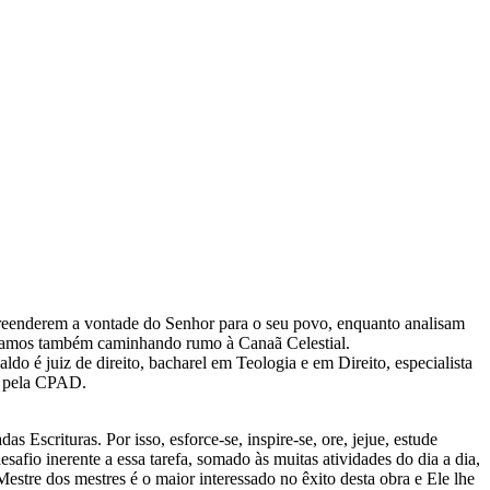
reenderem a vontade do Senhor para o seu povo, enquanto analisam
 estamos também caminhando rumo à Canaã Celestial.
do é juiz de direito, bacharel em Teologia e em Direito, especialista
as pela CPAD.
 Escrituras. Por isso, esforce-se, inspire-se, ore, jejue, estude
safio inerente a essa tarefa, somado às muitas atividades do dia a dia,
estre dos mestres é o maior interessado no êxito desta obra e Ele lhe