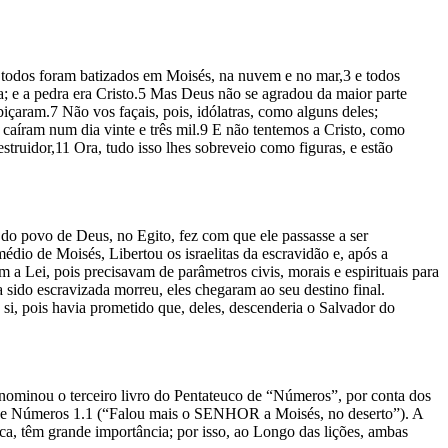
e todos foram batizados em Moisés, na nuvem e no mar,3 e todos
; e a pedra era Cristo.5 Mas Deus não se agradou da maior parte
içaram.7 Não vos façais, pois, idólatras, como alguns deles;
 caíram num dia vinte e três mil.9 E não tentemos a Cristo, como
uidor,11 Ora, tudo isso lhes sobreveio como figuras, e estão
 do povo de Deus, no Egito, fez com que ele passasse a ser
dio de Moisés, Libertou os israelitas da escravidão e, após a
m a Lei, pois precisavam de parâmetros civis, morais e espirituais para
ido escravizada morreu, eles chegaram ao seu destino final.
si, pois havia prometido que, deles, descenderia o Salvador do
nominou o terceiro livro do Pentateuco de “Números”, por conta dos
to de Números 1.1 (“Falou mais o SENHOR a Moisés, no deserto”). A
tica, têm grande importância; por isso, ao Longo das lições, ambas