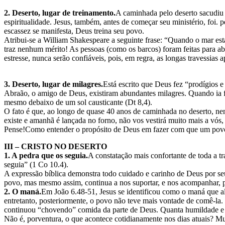
2. Deserto, lugar de treinamento.
A caminhada pelo deserto sacudiu a
espiritualidade. Jesus, também, antes de começar seu ministério, foi.
escassez se manifesta, Deus treina seu povo.
Atribui-se a William Shakespeare a seguinte frase: “Quando o mar es
traz nenhum mérito! As pessoas (como os barcos) foram feitas para a
estresse, nunca serão confiáveis, pois, em regra, as longas travessias 
3. Deserto, lugar de milagres.
Está escrito que Deus fez “prodígios 
Abraão, o amigo de Deus, existiram abundantes milagres. Quando ia fa
mesmo debaixo de um sol causticante (Dt 8,4).
O fato é que, ao longo de quase 40 anos de caminhada no deserto, ne
existe e amanhã é lançada no forno, não vos vestirá muito mais a v
Pense!Como entender o propósito de Deus em fazer com que um povo, 
III – CRISTO NO DESERTO
1. A pedra que os seguia.
A constatação mais confortante de toda a tr
seguia” (1 Co 10.4).
A expressão bíblica demonstra todo cuidado e carinho de Deus por se
povo, mas mesmo assim, continua a nos suportar, e nos acompanhar, 
2. O maná.
Em João 6.48-51, Jesus se identificou como o maná que ali
entretanto, posteriormente, o povo não teve mais vontade de comê-l
continuou “chovendo” comida da parte de Deus. Quanta humildade e
Não é, porventura, o que acontece cotidianamente nos dias atuais? Muit