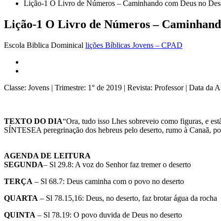
Lição-1 O Livro de Números – Caminhando com Deus no Des
Lição-1 O Livro de Números – Caminhand
Escola Biblica Dominical
lições Bíblicas Jovens – CPAD
Classe: Jovens | Trimestre: 1° de 2019 | Revista: Professor | Data da
TEXTO DO DIA
“Ora, tudo isso Lhes sobreveio como figuras, e est
SÍNTESEA peregrinação dos hebreus pelo deserto, rumo à Canaã, por 
AGENDA DE LEITURA
SEGUNDA
– Sl 29.8: A voz do Senhor faz tremer o deserto
TERÇA
– Sl 68.7: Deus caminha com o povo no deserto
QUARTA
– Sl 78.15,16: Deus, no deserto, faz brotar água da rocha
QUINTA
– Sl 78.19: O povo duvida de Deus no deserto