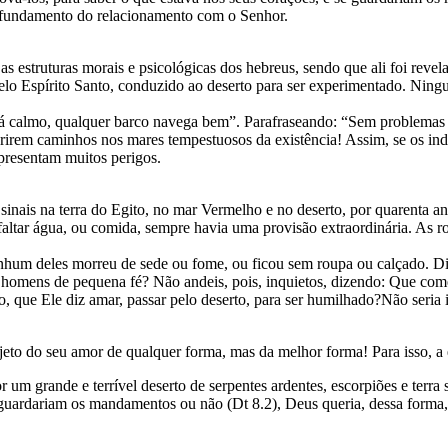
rofundamento do relacionamento com o Senhor.
s estruturas morais e psicológicas dos hebreus, sendo que ali foi revela
 pelo Espírito Santo, conduzido ao deserto para ser experimentado. Nin
tá calmo, qualquer barco navega bem”. Parafraseando: “Sem problemas e
brirem caminhos nos mares tempestuosos da existência! Assim, se os in
apresentam muitos perigos.
e sinais na terra do Egito, no mar Vermelho e no deserto, por quarenta
ltar água, ou comida, sempre havia uma provisão extraordinária. As rou
nhum deles morreu de sede ou fome, ou ficou sem roupa ou calçado. Dis
ós, homens de pequena fé? Não andeis, pois, inquietos, dizendo: Que c
que Ele diz amar, passar pelo deserto, para ser humilhado?Não seria 
to do seu amor de qualquer forma, mas da melhor forma! Para isso, a e
um grande e terrível deserto de serpentes ardentes, escorpiões e terra
e guardariam os mandamentos ou não (Dt 8.2), Deus queria, dessa forma