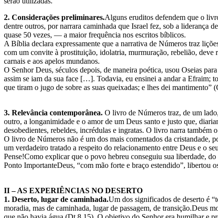
serão utilizadas.
2. Considerações preliminares.
Alguns eruditos defendem que o livr
dentre outros, por narrara caminhada que Israel fez, sob a liderança
quase 50 vezes, — a maior frequência nos escritos bíblicos.
A Bíblia declara expressamente que a narrativa de Números traz lições
com um convite à prostituição, idolatria, murmuração, rebelião, dev
carnais e aos apelos mundanos.
O Senhor Deus, séculos depois, de maneira poética, usou Oseias para
assim se iam da sua face […]. Todavia, eu ensinei a andar a Efraim;
que tiram o jugo de sobre as suas queixadas; e lhes dei mantimento” (
3. Relevância contemporânea.
O livro de Números traz, de um lado
outro, a longanimidade e o amor de um Deus santo e justo que, diariam
desobedientes, rebeldes, incrédulas e ingratas. O livro narra também
O livro de Números não é um dos mais comentados da cristandade, porém
um verdadeiro tratado a respeito do relacionamento entre Deus e o seu
Pense!Como explicar que o povo hebreu conseguiu sua liberdade, do op
Ponto ImportanteDeus, “com mão forte e braço estendido”, libertou os
II – AS EXPERIÊNCIAS NO DESERTO
1. Deserto, lugar de caminhada.
Um dos significados de deserto é “t
moradia, mas de caminhada, lugar de passagem, de transição.Deus most
que não havia água (Dt 8.15). O objetivo do Senhor era humilhar e pr