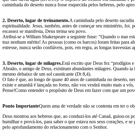
caminhada do deserto nunca fosse esquecida pelos hebreus, pelo ap
2. Deserto, lugar de treinamento.
A caminhada pelo deserto sacudiu a
espiritualidade. Jesus, também, antes de começar seu ministério, foi.
escassez se manifesta, Deus treina seu povo.
Atribui-se a William Shakespeare a seguinte frase: “Quando o mar es
traz nenhum mérito! As pessoas (como os barcos) foram feitas para a
estresse, nunca serão confiáveis, pois, em regra, as longas travessias 
3. Deserto, lugar de milagres.
Está escrito que Deus fez “prodígios 
Abraão, o amigo de Deus, existiram abundantes milagres. Quando ia fa
mesmo debaixo de um sol causticante (Dt 8,4).
O fato é que, ao longo de quase 40 anos de caminhada no deserto, ne
existe e amanhã é lançada no forno, não vos vestirá muito mais a v
Pense!Como entender o propósito de Deus em fazer com que um povo, 
Ponto Importante
Quem ama de verdade não se contenta em ter o obje
Deus mostrou aos hebreus que, ao conduzi-los até Canaã, guiou-os por 
humilhar e prová-los, para saber o que estava nos seus corações, e s
pelo aprofundamento do relacionamento com o Senhor.