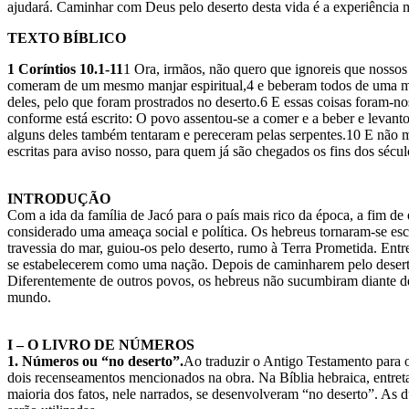
ajudará. Caminhar com Deus pelo deserto desta vida é a experiência m
TEXTO BÍBLICO
1 Coríntios 10.1-11
1 Ora, irmãos, não quero que ignoreis que nosso
comeram de um mesmo manjar espiritual,4 e beberam todos de uma mesm
deles, pelo que foram prostrados no deserto.6 E essas coisas foram-no
conforme está escrito: O povo assentou-se a comer e a beber e levanto
alguns deles também tentaram e pereceram pelas serpentes.10 E não 
escritas para aviso nosso, para quem já são chegados os fins dos sécul
INTRODUÇÃO
Com a ida da família de Jacó para o país mais rico da época, a fim d
considerado uma ameaça social e política. Os hebreus tornaram-se esc
travessia do mar, guiou-os pelo deserto, rumo à Terra Prometida. Entre
se estabelecerem como uma nação. Depois de caminharem pelo deserto 
Diferentemente de outros povos, os hebreus não sucumbiram diante de 
mundo.
I – O LIVRO DE NÚMEROS
1. Números ou “no deserto”.
Ao traduzir o Antigo Testamento para 
dois recenseamentos mencionados na obra. Na Bíblia hebraica, entret
maioria dos fatos, nele narrados, se desenvolveram “no deserto”. As du