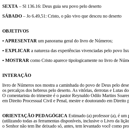
SEXTA
– Sl 136.16: Deus guia seu povo pelo deserto
SÁBADO
– Jo 6.49,51: Cristo, o pão vivo que desceu no deserto
OBJETIVOS
• APRESENTAR
um panorama geral do livro de Números;
• EXPLICAR
a natureza das experiências vivenciadas pelo povo Isra
• MOSTRAR
como Cristo aparece tipologicamente no livro de Núm
INTERAÇÃO
livro de Números nos mostra a caminhada do povo de Deus pelo deser
os percalços dos hebreus pelo deserto. As vitórias, derrotas e Lutas
O comentarista do trimestre é o pastor Reynaldo Odilo Martins Soares.
em Direito Processual Civil e Penal, mestre e doutorando em Direito
ORIENTAÇÃO PEDAGÓGICA
Estimado (a) professor (a), é um p
(utilizando todas as ferramentas disponíveis, inclusive o Livro da liç
o Senhor não tem lhe deixado só, antes, tem levantado você como profe