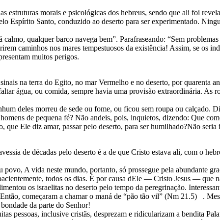
s estruturas morais e psicológicas dos hebreus, sendo que ali foi revela
 pelo Espírito Santo, conduzido ao deserto para ser experimentado. Nin
tá calmo, qualquer barco navega bem”. Parafraseando: “Sem problemas e
brirem caminhos nos mares tempestuosos da existência! Assim, se os in
apresentam muitos perigos.
e sinais na terra do Egito, no mar Vermelho e no deserto, por quarenta
ltar água, ou comida, sempre havia uma provisão extraordinária. As rou
nhum deles morreu de sede ou fome, ou ficou sem roupa ou calçado. Dis
ós, homens de pequena fé? Não andeis, pois, inquietos, dizendo: Que c
que Ele diz amar, passar pelo deserto, para ser humilhado?Não seria 
avessia de décadas pelo deserto é a de que Cristo estava ali, com o hebr
u povo, A vida neste mundo, portanto, só prossegue pela abundante gra
pacientemente, todos os dias. É por causa dEle — Cristo Jesus — que 
mentou os israelitas no deserto pelo tempo da peregrinação. Interessant
a. Então, começaram a chamar o maná de “pão tão vil” (Nm 21.5) . Mes
 bondade da parte do Senhor!
as pessoas, inclusive cristãs, desprezam e ridicularizam a bendita Pala