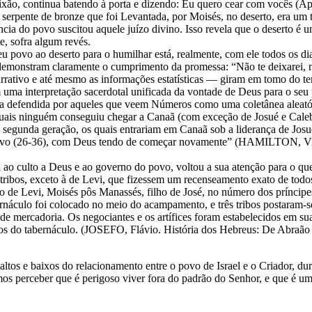
xão, continua batendo à porta e dizendo: Eu quero cear com vocês (Ap
serpente de bronze que foi Levantada, por Moisés, no deserto, era um t
ia do povo suscitou aquele juízo divino. Isso revela que o deserto é 
e, sofra algum revés.
u povo ao deserto para o humilhar está, realmente, com ele todos os di
o, demonstram claramente o cumprimento da promessa: “Não te deixarei,
ativo e até mesmo as informações estatísticas — giram em tomo do tem
 uma interpretação sacerdotal unificada da vontade de Deus para o seu 
ue a defendida por aqueles que veem Números como uma coletânea aleatór
s quais ninguém conseguiu chegar a Canaã (com exceção de Josué e Cale
, segunda geração, os quais entrariam em Canaã sob a liderança de Jo
é novo (26-36), com Deus tendo de começar novamente” (HAMILTON, Vi
a ao culto a Deus e ao governo do povo, voltou a sua atenção para o que
de tribos, exceto à de Levi, que fizessem um recenseamento exato de to
 de Levi, Moisés pôs Manassés, filho de José, no número dos príncipes 
bernáculo foi colocado no meio do acampamento, e três tribos postaram-
 de mercadoria. Os negociantes e os artífices foram estabelecidos em s
mos do tabernáculo. (JOSEFO, Flávio. História dos Hebreus: De Abraão
s altos e baixos do relacionamento entre o povo de Israel e o Criador, 
mos perceber que é perigoso viver fora do padrão do Senhor, e que é 