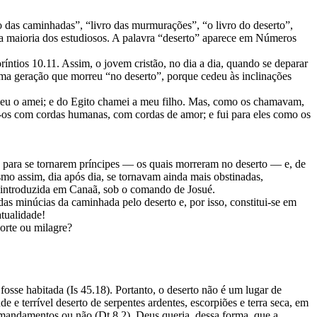
 das caminhadas”, “livro das murmurações”, “o livro do deserto”,
o a maioria dos estudiosos. A palavra “deserto” aparece em Números
íntios 10.11. Assim, o jovem cristão, no dia a dia, quando se deparar
ma geração que morreu “no deserto”, porque cedeu às inclinações
, eu o amei; e do Egito chamei a meu filho. Mas, como os chamavam,
í-os com cordas humanas, com cordas de amor; e fui para eles como os
 para se tornarem príncipes — os quais morreram no deserto — e, de
smo assim, dia após dia, se tornavam ainda mais obstinadas,
ia introduzida em Canaã, sob o comando de Josué.
das minúcias da caminhada pelo deserto e, por isso, constitui-se em
atualidade!
orte ou milagre?
fosse habitada (Is 45.18). Portanto, o deserto não é um lugar de
e terrível deserto de serpentes ardentes, escorpiões e terra seca, em
s mandamentos ou não (Dt 8.2), Deus queria, dessa forma, que a