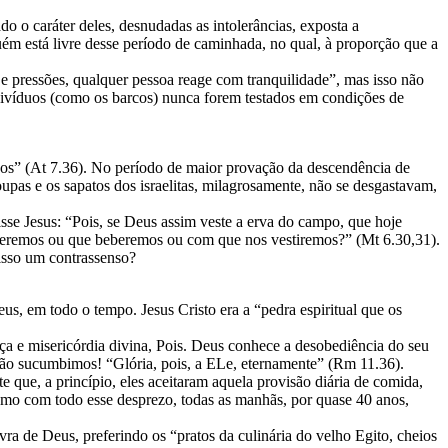
do o caráter deles, desnudadas as intolerâncias, exposta a
guém está livre desse período de caminhada, no qual, à proporção que a
 pressões, qualquer pessoa reage com tranquilidade”, mas isso não
divíduos (como os barcos) nunca forem testados em condições de
 anos” (At 7.36). No período de maior provação da descendência de
pas e os sapatos dos israelitas, milagrosamente, não se desgastavam,
se Jesus: “Pois, se Deus assim veste a erva do campo, que hoje
omeremos ou que beberemos ou com que nos vestiremos?” (Mt 6.30,31).
isso um contrassenso?
eus, em todo o tempo. Jesus Cristo era a “pedra espiritual que os
ça e misericórdia divina, Pois. Deus conhece a desobediência do seu
não sucumbimos! “Glória, pois, a ELe, eternamente” (Rm 11.36).
e que, a princípio, eles aceitaram aquela provisão diária de comida,
mo com todo esse desprezo, todas as manhãs, por quase 40 anos,
vra de Deus, preferindo os “pratos da culinária do velho Egito, cheios