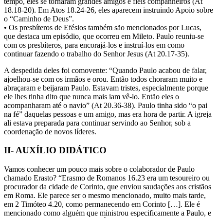
tempo, eles se tornaram grandes amigos e fiéis companheiros (At
18.18-20). Em Atos 18.24-26, eles aparecem instruindo Apoio sobre
o “Caminho de Deus”.
• Os presbíteros de Efésios também são mencionados por Lucas,
que destaca um episódio, que ocorreu em Mileto. Paulo reuniu-se
com os presbíteros, para encorajá-los e instruí-los em como
continuar fazendo o trabalho do Senhor Jesus (At 20.17-35).
A despedida deles foi comovente: “Quando Paulo acabou de falar,
ajoelhou-se com os irmãos e orou. Então todos choraram muito e
abraçaram e beijaram Paulo. Estavam tristes, especialmente porque
ele lhes tinha dito que nunca mais iam vê-lo. Então eles o
acompanharam até o navio” (At 20.36-38). Paulo tinha sido “o pai
na fé” daquelas pessoas e um amigo, mas era hora de partir. A igreja
ali estava preparada para continuar servindo ao Senhor, sob a
coordenação de novos líderes.
II- AUXÍLIO DIDÁTICO
Vamos conhecer um pouco mais sobre o colaborador de Paulo
chamado Erasto? “Erasmo de Romanos 16.23 era um tesoureiro ou
procurador da cidade de Corinto, que enviou saudações aos cristãos
em Roma. Ele parece ser o mesmo mencionado, muito mais tarde,
em 2 Timóteo 4.20, como permanecendo em Corinto […]. Ele é
mencionado como alguém que ministrou especificamente a Paulo, e