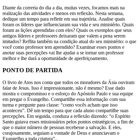
Diante da correria do dia a dia, muitas vezes, focamos mais na
realização das atividades e menos em reflexão. Nesta semana,
dedique um tempo para refletir em sua trajetória. Analise quais
foram os líderes que influenciaram sua vida e seu ministério. Quais
foram as lições aprendidas com eles? Quais os exemplos que seus
antigos líderes e professores deixaram que valem a pena serem
imitados? Reflita também na condição atual do seu ministério: o que
você como professor tem aprendido? Examinar esses pontos e
anotar suas percepções vai lhe ajudar a se tornar um professor
melhor e lhe dará a oportunidade de aperfeiçoamento.
PONTO DE PARTIDA
O livro de Atos nos conta que todos os moradores da Ásia ouviram
falar de Jesus. Isso é impressionante, não é mesmo? Esse dado
mostra o compromisso e o esforço do Apóstolo Paulo e sua equipe
em pregar o Evangelho. Compartilhe essa informação com sua
turma e pergunte para classe: “como vocês acham que isso
aconteceu”. Dê um tempo para que cada aluno compartilhe suas
percepções. Em seguida, conduza a reflexão dizendo: “o Espírito
Santo guiava esses missionários pelos pontos estratégicos, a fim de
que o maior número de pessoas recebesse a salvação. E eles,
corajosamente, seguiam a vontade de Deus e anunciavam o
Evangelho a toda criatura”..