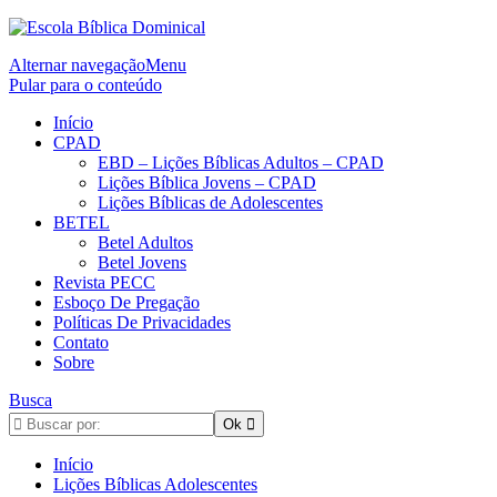
Alternar navegação
Menu
Pular para o conteúdo
Início
CPAD
EBD – Lições Bíblicas Adultos – CPAD
Lições Bíblica Jovens – CPAD
Lições Bíblicas de Adolescentes
BETEL
Betel Adultos
Betel Jovens
Revista PECC
Esboço De Pregação
Políticas De Privacidades
Contato
Sobre
Busca
Início
Lições Bíblicas Adolescentes