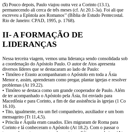
(
5
) Pouco depois, Paulo viajou outra vez a Corinto (13.1),
permanecendo ali cerca de três meses (cf. At 20.1-3a). Foi ali que
escreveu a Epístola aos Romanos’’ (Bíblia de Estudo Pentecostal.
Rio de Janeiro: CPAD, 1995, p. 1768).
II- A FORMAÇÃO DE
LIDERANÇAS
Nessa terceira viagem, vemos uma liderança sendo consolidada sob
a coordenação do Apóstolo Paulo. O autor de Atos apresenta
diversos líderes que se destacaram ao lado de Paulo:
• Timóteo e Erasto acompanharam o Apóstolo em toda a Ásia
Menor e, assim, aprenderam como pregar, plantar igrejas e resolver
problemas (At 19.22).
• Timóteo se destaca como um grande cooperador de Paulo. Além
de ter acompanhado o Apóstolo pela Ásia, foi enviado para
Macedônia e para Corinto, a fim de dar assistência às igrejas (1 Co
16.10).
• Tito, igualmente, era um fiel companheiro, auxiliador e um bom
mensageiro (Tt 11,4,5).
• Priscila e Áquila eram casados. Eles migraram de Roma para
Corinto e lá conheceram o Apóstolo (At 18.2). Com o passar o