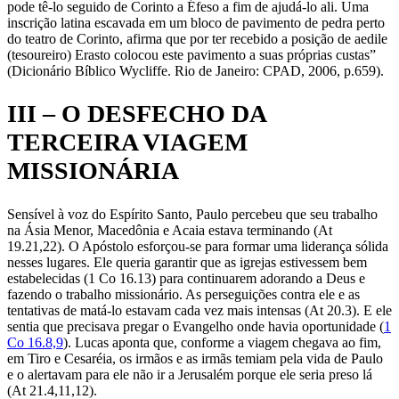
pode tê-lo seguido de Corinto a Éfeso a fim de ajudá-lo ali. Uma
inscrição latina escavada em um bloco de pavimento de pedra perto
do teatro de Corinto, afirma que por ter recebido a posição de aedile
(tesoureiro) Erasto colocou este pavimento a suas próprias custas”
(Dicionário Bíblico Wycliffe. Rio de Janeiro: CPAD, 2006, p.659).
III – O DESFECHO DA
TERCEIRA VIAGEM
MISSIONÁRIA
Sensível à voz do Espírito Santo, Paulo percebeu que seu trabalho
na Ásia Menor, Macedônia e Acaia estava terminando (At
19.21,22). O Apóstolo esforçou-se para formar uma liderança sólida
nesses lugares. Ele queria garantir que as igrejas estivessem bem
estabelecidas (1 Co 16.13) para continuarem adorando a Deus e
fazendo o trabalho missionário. As perseguições contra ele e as
tentativas de matá-lo estavam cada vez mais intensas (At 20.3). E ele
sentia que precisava pregar o Evangelho onde havia oportunidade (
1
Co 16.8,9
). Lucas aponta que, conforme a viagem chegava ao fim,
em Tiro e Cesaréia, os irmãos e as irmãs temiam pela vida de Paulo
e o alertavam para ele não ir a Jerusalém porque ele seria preso lá
(At 21.4,11,12).