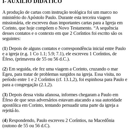
I- AUXÍLIO DIDÁTICO
A produção de cartas com instrução teológica foi um marco no
ministério do Apóstolo Paulo. Durante esta terceira viagem
missionária, ele escreveu duas importantes cartas para a Igreja em
Corinto, que hoje compõem o Novo Testamento. “A sequência
desses contatos e o contexto em que 2 Coríntios foi escrito são os
seguintes:
(
1
) Depois de alguns contatos e correspondência inicial entre Paulo
e a igreja (e.g. 1 Co 1.1; 5.9; 7.1), ele escreveu 1 Coríntios, de
Éfeso, (primavera de 55 ou 56 d.C.).
(
2
) Em seguida, ele fez uma viagem a Corinto, cruzando o mar
Egeu, para tratar de problemas surgidos na igreja. Essa visita, no
período entre 1 e 2 Coríntios (cf. 13.1,2), foi espinhosa para Paulo e
para a congregação (2.1,2).
(
3
) Depois dessa visita afanosa, informes chegaram a Paulo em
Éfeso de que seus adversários estavam atacando a sua autoridade
apostólica em Corinto, tentando persuadir uma parte da igreja a
rejeitá-lo.
(
4
) Respondendo, Paulo escreveu 2 Coríntios, na Macedônia
(outono de 55 ou 56 d.C).