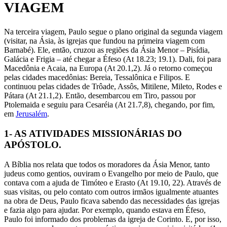
VIAGEM
Na terceira viagem, Paulo segue o plano original da segunda viagem
(visitar, na Ásia, às igrejas que fundou na primeira viagem com
Barnabé). Ele, então, cruzou as regiões da Ásia Menor – Pisídia,
Galácia e Frigia – até chegar a Éfeso (At 18.23; 19.1). Dali, foi para
Macedônia e Acaia, na Europa (At 20.1,2). Já o retorno começou
pelas cidades macedônias: Bereia, Tessalônica e Filipos. E
continuou pelas cidades de Trôade, Assôs, Mitilene, Mileto, Rodes e
Pátara (At 21.1,2). Então, desembarcou em Tiro, passou por
Ptolemaida e seguiu para Cesaréia (At 21.7,8), chegando, por fim,
em
Jerusalém
.
1- AS ATIVIDADES MISSIONÁRIAS DO
APÓSTOLO.
A Bíblia nos relata que todos os moradores da Ásia Menor, tanto
judeus como gentios, ouviram o Evangelho por meio de Paulo, que
contava com a ajuda de Timóteo e Erasto (At 19.10, 22). Através de
suas visitas, ou pelo contato com outros irmãos igualmente atuantes
na obra de Deus, Paulo ficava sabendo das necessidades das igrejas
e fazia algo para ajudar. Por exemplo, quando estava em Éfeso,
Paulo foi informado dos problemas da igreja de Corinto. E, por isso,