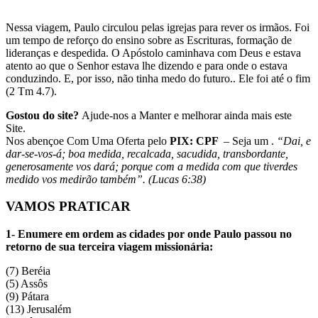
Nessa viagem, Paulo circulou pelas igrejas para rever os irmãos. Foi
um tempo de reforço do ensino sobre as Escrituras, formação de
lideranças e despedida. O Apóstolo caminhava com Deus e estava
atento ao que o Senhor estava lhe dizendo e para onde o estava
conduzindo. E, por isso, não tinha medo do futuro.. Ele foi até o fim
(2 Tm 4.7).
Gostou do site?
Ajude-nos a Manter e melhorar ainda mais este
Site.
Nos abençoe Com Uma Oferta pelo
PIX: CPF
– Seja um .
“Dai, e
dar-se-vos-á; boa medida, recalcada, sacudida, transbordante,
generosamente vos dará; porque com a medida com que tiverdes
medido vos medirão também”. (Lucas 6:38)
VAMOS PRATICAR
1- Enumere em ordem as cidades por onde Paulo passou no
retorno de sua terceira viagem missionária:
(
7
) Beréia
(
5
) Assôs
(
9
) Pátara
(
13
) Jerusalém