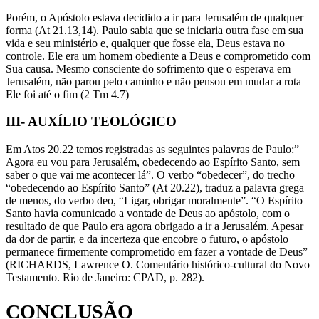
Porém, o Apóstolo estava decidido a ir para Jerusalém de qualquer
forma (At 21.13,14). Paulo sabia que se iniciaria outra fase em sua
vida e seu ministério e, qualquer que fosse ela, Deus estava no
controle. Ele era um homem obediente a Deus e comprometido com
Sua causa. Mesmo consciente do sofrimento que o esperava em
Jerusalém, não parou pelo caminho e não pensou em mudar a rota
Ele foi até o fim (2 Tm 4.7)
III- AUXÍLIO TEOLÓGICO
Em Atos 20.22 temos registradas as seguintes palavras de Paulo:”
Agora eu vou para Jerusalém, obedecendo ao Espírito Santo, sem
saber o que vai me acontecer lá”. O verbo “obedecer”, do trecho
“obedecendo ao Espírito Santo” (At 20.22), traduz a palavra grega
de menos, do verbo deo, “Ligar, obrigar moralmente”. “O Espírito
Santo havia comunicado a vontade de Deus ao apóstolo, com o
resultado de que Paulo era agora obrigado a ir a Jerusalém. Apesar
da dor de partir, e da incerteza que encobre o futuro, o apóstolo
permanece firmemente comprometido em fazer a vontade de Deus”
(RICHARDS, Lawrence O. Comentário histórico-cultural do Novo
Testamento. Rio de Janeiro: CPAD, p. 282).
CONCLUSÃO