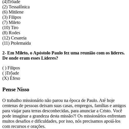
(
4
)Trôade
(
2
) Tessalônica
(
6
) Mitilene
(
3
) Filipos
(
7
) Mileto
(
10
) Tiro
(
8
) Rodes
(
12
) Cesareia
(
11
) Ptolemaida
2- Em Mileto, o Apóstolo Paulo fez uma reunião com os líderes.
De onde eram esses Líderes?
( ) Filipos
( )Trôade
(
X)
Éfeso
Pense Nisso
O trabalho missionário não parou na época de Paulo. Até hoje
centenas de pessoas deixam suas casas, empregos, famílias e amigos
para viajar para terras desconhecidas, para anunciar a Cristo. Você
pode imaginar a grandeza desta missão?! Os missionários enfrentam
muitos desafios e dificuldades, por isso, nós precisamos apoiá-los
com recursos e orações.