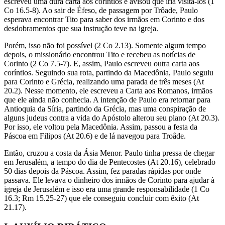
escreveu uma dura carta aos coríntios e avisou que iria visitá-los (1
Co 16.5-8). Ao sair de Éfeso, de passagem por Trôade, Paulo
esperava encontrar Tito para saber dos irmãos em Corinto e dos
desdobramentos que sua instrução teve na igreja.
Porém, isso não foi possível (2 Co 2.13). Somente algum tempo
depois, o missionário encontrou Tito e recebeu as notícias de
Corinto (2 Co 7.5-7). E, assim, Paulo escreveu outra carta aos
coríntios. Seguindo sua rota, partindo da Macedônia, Paulo seguiu
para Corinto e Grécia, realizando uma parada de três meses (At
20.2). Nesse momento, ele escreveu a Carta aos Romanos, irmãos
que ele ainda não conhecia. A intenção de Paulo era retornar para
Antioquia da Síria, partindo da Grécia, mas uma conspiração de
alguns judeus contra a vida do Apóstolo alterou seu plano (At 20.3).
Por isso, ele voltou pela Macedônia. Assim, passou a festa da
Páscoa em Filipos (At 20.6) e de lá navegou para Troâde.
Então, cruzou a costa da Ásia Menor. Paulo tinha pressa de chegar
em Jerusalém, a tempo do dia de Pentecostes (At 20.16), celebrado
50 dias depois da Páscoa. Assim, fez paradas rápidas por onde
passava. Ele levava o dinheiro dos irmãos de Corinto para ajudar à
igreja de Jerusalém e isso era uma grande responsabilidade (1 Co
16.3; Rm 15.25-27) que ele conseguiu concluir com êxito (At
21.17).