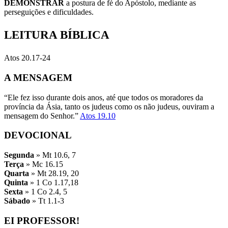
DEMONSTRAR
a postura de fé do Apóstolo, mediante as
perseguições e dificuldades.
LEITURA BÍBLICA
Atos 20.17-24
A MENSAGEM
“Ele fez isso durante dois anos, até que todos os moradores da
província da Ásia, tanto os judeus como os não judeus, ouviram a
mensagem do Senhor.”
Atos 19.10
DEVOCIONAL
Segunda
» Mt 10.6, 7
Terça
» Mc 16.15
Quarta
» Mt 28.19, 20
Quinta
» 1 Co 1.17,18
Sexta
» 1 Co 2.4, 5
Sábado
» Tt 1.1-3
EI PROFESSOR!