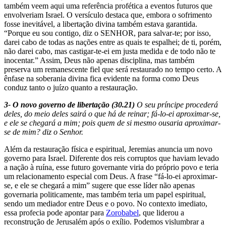
também veem aqui uma referência profética a eventos futuros que
envolveriam Israel. O versículo destaca que, embora o sofrimento
fosse inevitável, a libertação divina também estava garantida.
“Porque eu sou contigo, diz o SENHOR, para salvar-te; por isso,
darei cabo de todas as nações entre as quais te espalhei; de ti, porém,
não darei cabo, mas castigar-te-ei em justa medida e de todo não te
inocentar.” Assim, Deus não apenas disciplina, mas também
preserva um remanescente fiel que será restaurado no tempo certo. A
ênfase na soberania divina fica evidente na forma como Deus
conduz tanto o juízo quanto a restauração.
3- O novo governo de libertação (30.21)
O seu príncipe procederá
deles, do meio deles sairá o que há de reinar; fá-lo-ei aproximar-se,
e ele se chegará a mim; pois quem de si mesmo ousaria aproximar-
se de mim? diz o Senhor.
Além da restauração física e espiritual, Jeremias anuncia um novo
governo para Israel. Diferente dos reis corruptos que haviam levado
a nação à ruína, esse futuro governante viria do próprio povo e teria
um relacionamento especial com Deus. A frase “fá-lo-ei aproximar-
se, e ele se chegará a mim” sugere que esse líder não apenas
governaria politicamente, mas também teria um papel espiritual,
sendo um mediador entre Deus e o povo. No contexto imediato,
essa profecia pode apontar para
Zorobabel
, que liderou a
reconstrução de Jerusalém após o exílio. Podemos vislumbrar a