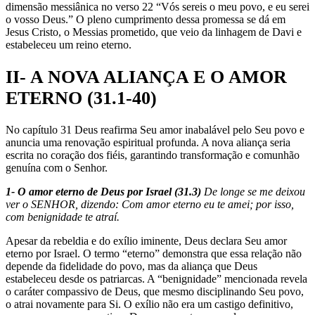
dimensão messiânica no verso 22 “Vós sereis o meu povo, e eu serei
o vosso Deus.” O pleno cumprimento dessa promessa se dá em
Jesus Cristo, o Messias prometido, que veio da linhagem de Davi e
estabeleceu um reino eterno.
II- A NOVA ALIANÇA E O AMOR
ETERNO (31.1-40)
No capítulo 31 Deus reafirma Seu amor inabalável pelo Seu povo e
anuncia uma renovação espiritual profunda. A nova aliança seria
escrita no coração dos fiéis, garantindo transformação e comunhão
genuína com o Senhor.
1- O amor eterno de Deus por Israel (31.3)
De longe se me deixou
ver o SENHOR, dizendo: Com amor eterno eu te amei; por isso,
com benignidade te atraí.
Apesar da rebeldia e do exílio iminente, Deus declara Seu amor
eterno por Israel. O termo “eterno” demonstra que essa relação não
depende da fidelidade do povo, mas da aliança que Deus
estabeleceu desde os patriarcas. A “benignidade” mencionada revela
o caráter compassivo de Deus, que mesmo disciplinando Seu povo,
o atrai novamente para Si. O exílio não era um castigo definitivo,