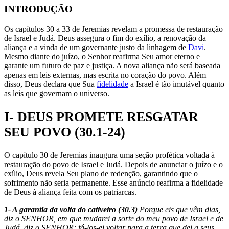
INTRODUÇÃO
Os capítulos 30 a 33 de Jeremias revelam a promessa de restauração
de Israel e Judá. Deus assegura o fim do exílio, a renovação da
aliança e a vinda de um governante justo da linhagem de
Davi
.
Mesmo diante do juízo, o Senhor reafirma Seu amor eterno e
garante um futuro de paz e justiça. A nova aliança não será baseada
apenas em leis externas, mas escrita no coração do povo. Além
disso, Deus declara que Sua
fidelidade
a Israel é tão imutável quanto
as leis que governam o universo.
I- DEUS PROMETE RESGATAR
SEU POVO (30.1-24)
O capítulo 30 de Jeremias inaugura uma seção profética voltada à
restauração do povo de Israel e Judá. Depois de anunciar o juízo e o
exílio, Deus revela Seu plano de redenção, garantindo que o
sofrimento não seria permanente. Esse anúncio reafirma a fidelidade
de Deus à aliança feita com os patriarcas.
1- A garantia da volta do cativeiro (30.3)
Porque eis que vêm dias,
diz o SENHOR, em que mudarei a sorte do meu povo de Israel e de
Judá, diz o SENHOR; fá-los-ei voltar para a terra que dei a seus