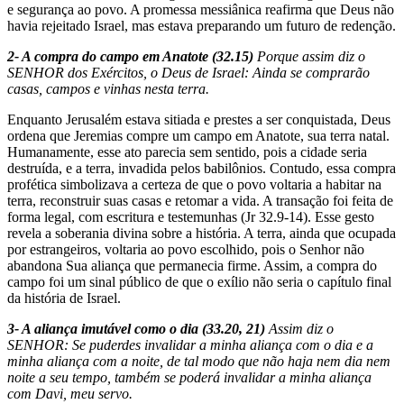
e segurança ao povo. A promessa messiânica reafirma que Deus não
havia rejeitado Israel, mas estava preparando um futuro de redenção.
2- A compra do campo em Anatote (32.15)
Porque assim diz o
SENHOR dos Exércitos, o Deus de Israel: Ainda se comprarão
casas, campos e vinhas nesta terra.
Enquanto Jerusalém estava sitiada e prestes a ser conquistada, Deus
ordena que Jeremias compre um campo em Anatote, sua terra natal.
Humanamente, esse ato parecia sem sentido, pois a cidade seria
destruída, e a terra, invadida pelos babilônios. Contudo, essa compra
profética simbolizava a certeza de que o povo voltaria a habitar na
terra, reconstruir suas casas e retomar a vida. A transação foi feita de
forma legal, com escritura e testemunhas (Jr 32.9-14). Esse gesto
revela a soberania divina sobre a história. A terra, ainda que ocupada
por estrangeiros, voltaria ao povo escolhido, pois o Senhor não
abandona Sua aliança que permanecia firme. Assim, a compra do
campo foi um sinal público de que o exílio não seria o capítulo final
da história de Israel.
3- A aliança imutável como o dia (33.20, 21)
Assim diz o
SENHOR: Se puderdes invalidar a minha aliança com o dia e a
minha aliança com a noite, de tal modo que não haja nem dia nem
noite a seu tempo, também se poderá invalidar a minha aliança
com Davi, meu servo.