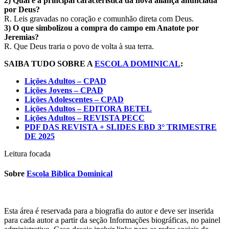
2) Qual é a principal característica da nova aliança anunciada
por Deus?
R. Leis gravadas no coração e comunhão direta com Deus.
3) O que simbolizou a compra do campo em Anatote por
Jeremias?
R. Que Deus traria o povo de volta à sua terra.
SAIBA TUDO SOBRE A
ESCOLA DOMINICAL
:
Lições Adultos – CPAD
Lições Jovens – CPAD
Lições Adolescentes – CPAD
Lições Adultos – EDITORA BETEL
Lições Adultos – REVISTA PECC
PDF DAS REVISTA + SLIDES EBD 3° TRIMESTRE
DE 2025
Leitura focada
Sobre
Escola Biblica Dominical
Esta área é reservada para a biografia do autor e deve ser inserida
para cada autor a partir da seção Informações biográficas, no painel