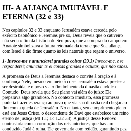
III- A ALIANÇA IMUTÁVEL E
ETERNA (32 e 33)
Nos capítulos 32 e 33 enquanto Jerusalém estava cercada pelo
exército babilônico e Jeremias pre-so, Deus revela que o cativeiro
não seria o fim da história de Seu povo, que a compra do campo em
Anatote simbolizava a futura retomada da terra e que Sua aliança
com Israel é tão firme quanto às leis naturais que regem o universo.
1- Invoca-me e anunciarei grandes coisas (33.3)
Invoca-me, e te
responderei; anunciar-te-ei coisas grandes e ocultas, que não sabes.
A promessa de Deus a Jeremias destaca o convite à oração e à
confiança Nele, mesmo em meio à crise. Jerusalém estava prestes a
ser destruída, e o povo via o fim iminente da dinastia davídica.
Contudo, Deus revela que Seu plano vai além do juízo: Ele
preparava algo grandioso. No contexto imediato, essa promessa
poderia trazer esperança ao povo que via sua dinastia real chegar ao
fim com a queda de Jerusalém. No entanto, seu cumprimento pleno
está em Jesus Cristo, o descendente de Davi que estabelece um reino
eterno de justiça (Mt 1.1; Lc 1.32-33). A justiça desse Renovo
contrastaria com a corrupção dos reis anteriores, que haviam
conduzido Judá à ruína. Ele governaria com retidão, garantindo paz