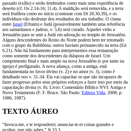
passado (exílio) e serão lembrados como mais uma experiência de
deserto (cf. Os 2.14-16; 11.4). A maldição será removida, e a terra
será frutífera como no início (contraste com Dt 28.30,39), e os
indivíduos vão desfrutar dos resultados do seu trabalho. O cisma
entre
Israel
(Efraim) e Judá (possivelmente também uma referência
aos samaritanos e judeus, v. 5,6) será curado. Aqueles virão a
Jerusalém para se unir a Judá em adoração no templo de Jerusalém.
Alguns descendentes do Reino do Norte podem bem ter retomado
com o grupo da Babilônia; outros haviam permanecido na terra (Ed
6.21). Não há fundamento para interpretarmos essa restauração
como somente dos descendentes da diáspora de Israel. Um
cumprimento final e mais amplo na nova Jerusalém (e por tanto na
igreja) é prefigurado. A nova aliança, como a antiga, está
fundamentada no favor divino (v. 2) e no amor (v. 3), como é
detalhado nos v. 31-34. Ela vai capacitar os que são incapazes de
fazer progresso pelos seus próprios esforços a fazer isso por meio da
capacitação divina (v. 8). Livro: Comentário Bíblico NVI: Antigo e
Novo Testamento (F. F. Bruce. São Paulo:
Editora Vida
, 2008, p.
1086, 1087).
TEXTO ÁUREO
“Invoca-me, e te responderei; anunciar-te-ei coisas grandes e
ocultas, que não sabes.” Jr 33.3