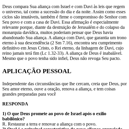
Deus compara Sua aliança com Israel e com Davi às leis que regem
o universo, tal como a sucessão do dia e da noite. Assim como esses
ciclos são imutáveis, também é firme o compromisso do Senhor com
Seu povo e com a casa de Davi. Essa afirmação é especialmente
relevante porque, diante da destruição de Jerusalém e do colapso da
monarquia davídica, muitos poderiam pensar que Deus havia
abandonado Sua aliança. A aliança com Davi, que garantia um trono
eterno à sua descendência (2 Sm 7.16), encontra seu cumprimento
definitivo em Jesus Cristo, o Rei eterno, da linhagem de Davi, cujo
reino jamais terá fim (Lc 1.32-33). A aliança de Deus é inabalável.
Mesmo que o povo tenha sido infiel, Deus não revoga Seu pacto.
APLICAÇÃO PESSOAL
Independente das circunstâncias que lhe cercam, creia que Deus, por
Seu amor eterno, ouve a oração, renova a aliança, e tem coisas
grandes preparadas para você
RESPONDA
1) O que Deus promete ao povo de Israel após o exílio
babilônico?
R. Restaurar a terra e renovar a aliança com o povo.