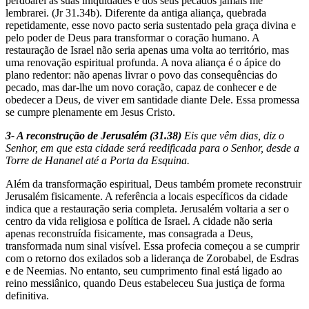
perdoarei as suas iniquidades e dos seus pecados jamais me
lembrarei. (Jr 31.34b). Diferente da antiga aliança, quebrada
repetidamente, esse novo pacto seria sustentado pela graça divina e
pelo poder de Deus para transformar o coração humano. A
restauração de Israel não seria apenas uma volta ao território, mas
uma renovação espiritual profunda. A nova aliança é o ápice do
plano redentor: não apenas livrar o povo das consequências do
pecado, mas dar-lhe um novo coração, capaz de conhecer e de
obedecer a Deus, de viver em santidade diante Dele. Essa promessa
se cumpre plenamente em Jesus Cristo.
3- A reconstrução de Jerusalém (31.38)
Eis que vêm dias, diz o
Senhor, em que esta cidade será reedificada para o Senhor, desde a
Torre de Hananel até a Porta da Esquina.
Além da transformação espiritual, Deus também promete reconstruir
Jerusalém fisicamente. A referência a locais específicos da cidade
indica que a restauração seria completa. Jerusalém voltaria a ser o
centro da vida religiosa e política de Israel. A cidade não seria
apenas reconstruída fisicamente, mas consagrada a Deus,
transformada num sinal visível. Essa profecia começou a se cumprir
com o retorno dos exilados sob a liderança de Zorobabel, de Esdras
e de Neemias. No entanto, seu cumprimento final está ligado ao
reino messiânico, quando Deus estabeleceu Sua justiça de forma
definitiva.