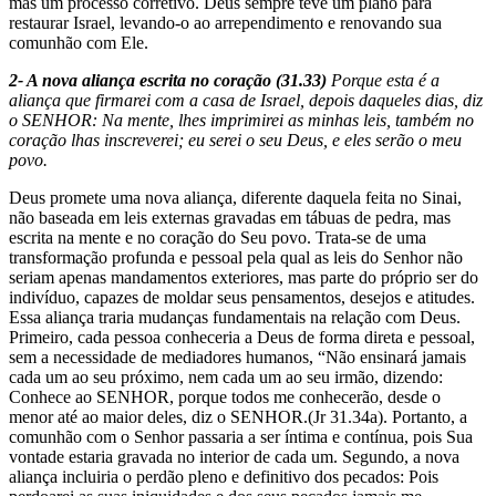
mas um processo corretivo. Deus sempre teve um plano para
restaurar Israel, levando-o ao arrependimento e renovando sua
comunhão com Ele.
2- A nova aliança escrita no coração (31.33)
Porque esta é a
aliança que firmarei com a casa de Israel, depois daqueles dias, diz
o SENHOR: Na mente, lhes imprimirei as minhas leis, também no
coração lhas inscreverei; eu serei o seu Deus, e eles serão o meu
povo.
Deus promete uma nova aliança, diferente daquela feita no Sinai,
não baseada em leis externas gravadas em tábuas de pedra, mas
escrita na mente e no coração do Seu povo. Trata-se de uma
transformação profunda e pessoal pela qual as leis do Senhor não
seriam apenas mandamentos exteriores, mas parte do próprio ser do
indivíduo, capazes de moldar seus pensamentos, desejos e atitudes.
Essa aliança traria mudanças fundamentais na relação com Deus.
Primeiro, cada pessoa conheceria a Deus de forma direta e pessoal,
sem a necessidade de mediadores humanos, “Não ensinará jamais
cada um ao seu próximo, nem cada um ao seu irmão, dizendo:
Conhece ao SENHOR, porque todos me conhecerão, desde o
menor até ao maior deles, diz o SENHOR.(Jr 31.34a). Portanto, a
comunhão com o Senhor passaria a ser íntima e contínua, pois Sua
vontade estaria gravada no interior de cada um. Segundo, a nova
aliança incluiria o perdão pleno e definitivo dos pecados: Pois