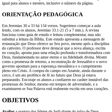
igual para alunos e mestres, inclusive o número da página.
ORIENTAÇÃO PEDAGÓGICA
Em Jeremias 30 a 33 há 134 versos. Sugerimos começar a aula
lendo, com os alunos, Jeremias 33.1-21 (5 a 7 min.). A revista
funciona como guia de estudo e leitura complementar, mas não
substitui a leitura da Bíblia. Este estudo apresenta a mensagem de
restauração que Deus oferece ao Seu povo, mesmo após a disciplina
do cativeiro. O professor deve destacar que a nova aliança, escrita
no coração, aponta para uma relação profunda e transformadora com
Deus, fundamentada no amor eterno e na fidelidade divina. Mostre
como a promessa de retorno, a reconstrução de Jerusalém e o novo
governo apontam para a esperança messiânica e o cumprimento
pleno em Cristo. A compra do campo em Anatote, ainda durante o
cerco, é um ato profético de fé no futuro que Deus já estava
preparando. Encoraje os alunos a confiarem no caráter imutável das
promessas do Senhor, mesmo em tempos de adversidade, e a
examinarem se Sua Palavra está realmente escrita em seus corações.
OBJETIVOS
Avaliar
a postura dos líderes de Judá diante do juízo de Deus.