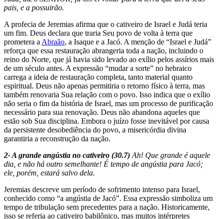
pais, e a possuirão.
A profecia de Jeremias afirma que o cativeiro de Israel e Judá teria
um fim. Deus declara que traria Seu povo de volta à terra que
prometera a
Abraão
, a Isaque e a Jacó. A menção de “Israel e Judá”
reforça que essa restauração abrangeria toda a nação, incluindo o
reino do Norte, que já havia sido levado ao exílio pelos assírios mais
de um século antes. A expressão “mudar a sorte” no hebraico
carrega a ideia de restauração completa, tanto material quanto
espiritual. Deus não apenas permitiria o retorno físico à terra, mas
também renovaria Sua relação com o povo. Isso indica que o exílio
não seria o fim da história de Israel, mas um processo de purificação
necessário para sua renovação. Deus não abandona aqueles que
estão sob Sua disciplina. Embora o juízo fosse inevitável por causa
da persistente desobediência do povo, a misericórdia divina
garantiria a reconstrução da nação.
2- A grande angústia no cativeiro (30.7)
Ah! Que grande é aquele
dia, e não há outro semelhante! É tempo de angústia para Jacó;
ele, porém, estará salvo dela.
Jeremias descreve um período de sofrimento intenso para Israel,
conhecido como “a angústia de Jacó”. Essa expressão simboliza um
tempo de tribulação sem precedentes para a nação. Historicamente,
isso se referia ao cativeiro babilônico, mas muitos intérpretes