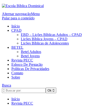
Alternar navegação
Menu
Pular para o conteúdo
Início
CPAD
EBD – Lições Bíblicas Adultos – CPAD
Lições Bíblica Jovens – CPAD
Lições Bíblicas de Adolescentes
BETEL
Betel Adultos
Betel Jovens
Revista PECC
Esboço De Pregação
Políticas De Privacidades
Contato
Sobre
Busca
Início
Revista PECC