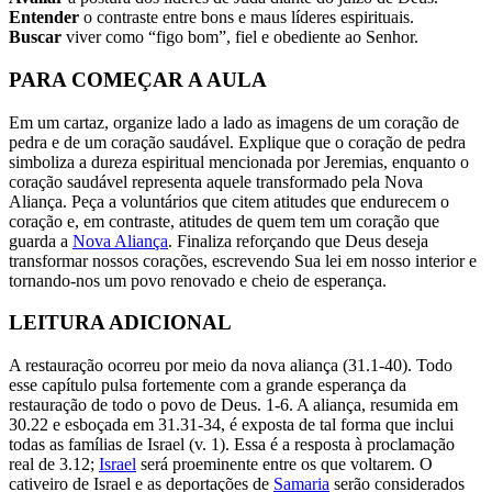
Entender
o contraste entre bons e maus líderes espirituais.
Buscar
viver como “figo bom”, fiel e obediente ao Senhor.
PARA COMEÇAR A AULA
Em um cartaz, organize lado a lado as imagens de um coração de
pedra e de um coração saudável. Explique que o coração de pedra
simboliza a dureza espiritual mencionada por Jeremias, enquanto o
coração saudável representa aquele transformado pela Nova
Aliança. Peça a voluntários que citem atitudes que endurecem o
coração e, em contraste, atitudes de quem tem um coração que
guarda a
Nova Aliança
. Finaliza reforçando que Deus deseja
transformar nossos corações, escrevendo Sua lei em nosso interior e
tornando-nos um povo renovado e cheio de esperança.
LEITURA ADICIONAL
A restauração ocorreu por meio da nova aliança (31.1-40). Todo
esse capítulo pulsa fortemente com a grande esperança da
restauração de todo o povo de Deus. 1-6. A aliança, resumida em
30.22 e esboçada em 31.31-34, é exposta de tal forma que inclui
todas as famílias de Israel (v. 1). Essa é a resposta à proclamação
real de 3.12;
Israel
será proeminente entre os que voltarem. O
cativeiro de Israel e as deportações de
Samaria
serão considerados