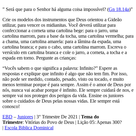
” Será que para o Senhor há alguma coisa impossível? (
Gn 18.14a
)”
Crie os modelos dos instrumentos que Deus orientou a Gideão
utilizar, para vencer os midianitas. Você deverá utilizar para
confeccionar a corneta uma cartolina bege: para o jarro, uma
cartolina marrom, para a base da tocha, uma cartolina vermelha; para
a chama, uma cartolina amarela: para a lâmina da espada, uma
cartolina branca; e para o cabo, uma cartolina marrom. Escreva o
versículo em cartolina branca e cole o jarro, a corneta, a tocha e a
espada em torno. Pergunte as crianças:
“Vocês sabem o que significa a palavra: Infinito?” Espere as
respostas e explique que infinito é algo que não tem fim. Por isso,
não pode ser medido, contado, pesado, visto ou tocado, e muito
menos terminar porque é para sempre. Assim é o amor de Deus por
nós, nunca vai acabar porque é infinito. Ele sempre cuidará de nos, e
sempre vai nos proteger dos perigos da vida. Ensine os juniores
sobre o cuidados de Deus pelas nossas vidas. Ele sempre está
conosco!
EBD
–
Juniores
| 3° Trimestre De 2021 |
Tema do
Trimestre
: Vitórias do Povo de Deus | Lição 05: Apenas 300?
|
Escola Biblica Dominical