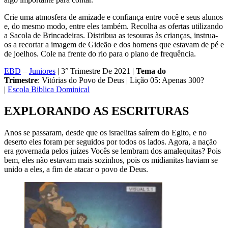
Crie uma atmosfera de amizade e confiança entre você e seus alunos
e, do mesmo modo, entre eles também. Recolha as ofertas utilizando
a Sacola de Brincadeiras. Distribua as tesouras às crianças, instrua-
os a recortar a imagem de Gideão e dos homens que estavam de pé e
de joelhos. Cole na frente do rio para o plano de frequência.
EBD
–
Juniores
| 3° Trimestre De 2021 |
Tema do
Trimestre
: Vitórias do Povo de Deus | Lição 05: Apenas 300?
|
Escola Biblica Dominical
EXPLORANDO AS ESCRITURAS
Anos se passaram, desde que os israelitas saírem do Egito, e no
deserto eles foram per seguidos por todos os lados. Agora, a nação
era governada pelos juízes Vocês se lembram dos amalequitas? Pois
bem, eles não estavam mais sozinhos, pois os midianitas haviam se
unido a eles, a fim de atacar o povo de Deus.