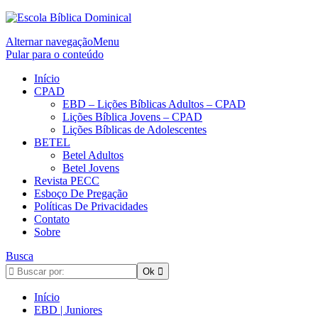
Alternar navegação
Menu
Pular para o conteúdo
Início
CPAD
EBD – Lições Bíblicas Adultos – CPAD
Lições Bíblica Jovens – CPAD
Lições Bíblicas de Adolescentes
BETEL
Betel Adultos
Betel Jovens
Revista PECC
Esboço De Pregação
Políticas De Privacidades
Contato
Sobre
Busca
Início
EBD | Juniores