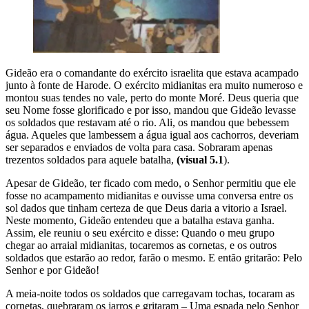
Gideão era o comandante do exército israelita que estava acampado
junto à fonte de Harode. O exército midianitas era muito numeroso e
montou suas tendes no vale, perto do monte Moré. Deus queria que
seu Nome fosse glorificado e por isso, mandou que Gideão levasse
os soldados que restavam até o rio. Ali, os mandou que bebessem
água. Aqueles que lambessem a água igual aos cachorros, deveriam
ser separados e enviados de volta para casa. Sobraram apenas
trezentos soldados para aquele batalha,
(visual 5.1
).
Apesar de Gideão, ter ficado com medo, o Senhor permitiu que ele
fosse no acampamento midianitas e ouvisse uma conversa entre os
sol dados que tinham certeza de que Deus daria a vitorio a Israel.
Neste momento, Gideão entendeu que a batalha estava ganha.
Assim, ele reuniu o seu exército e disse: Quando o meu grupo
chegar ao arraial midianitas, tocaremos as cornetas, e os outros
soldados que estarão ao redor, farão o mesmo. E então gritarão: Pelo
Senhor e por Gideão!
A meia-noite todos os soldados que carregavam tochas, tocaram as
cornetas, quebraram os jarros e gritaram – Uma espada pelo Senhor