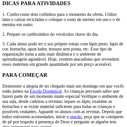
DICAS PARA ATIVIDADES
1. Confeccione dois cofrinhos para o momento da oferta. Utilize
latas e caixas recicladas e coloque o rosto de merino em um e o de
menina em outro.
2. Prepare os cartõezinhos do versículos chave do dia.
3. Cada aluno pode ter o seu próprio estojo com lápis preto, lápis de
cor, borracha, apon tador, tesoura sem ponta, etc. Esse tipo de
organização toma a aula mais dinâmica e o ambiente de
aprendizagem agradável. Hoje, existem atacadistas que revendem
esses materiais em grande quantidade por um preço acessível.
PARA COMEÇAR
Demonstre a alegria de ter chegado mais um domingo em que vocês
estão juntos na
Escola Dominical
. As crianças precisam saber que
fazem parte de um momento muito especial Verifique o ambiente de
sua sala, desde cadeiras a revistas; separe os lápis; examine as
borrachas e se existe material suficiente para todas as crianças e
possíveis visitantes. Aguarde os alunos com as revistas. Depois que
todos estiverem acomodados, inicie a
oração
, peça que se coloquem
de pé por respeito à presença de Deus e pergunte se alguém tem
algo importante para contar.