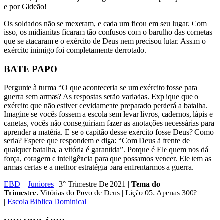
e por Gideão!
Os soldados não se mexeram, e cada um ficou em seu lugar. Com
isso, os midianitas ficaram tão confusos com o barulho das cornetas
que se atacaram e o exército de Deus nem precisou lutar. Assim o
exército inimigo foi completamente derrotado.
BATE PAPO
Pergunte à turma “O que aconteceria se um exército fosse para
guerra sem armas? As respostas serão variadas. Explique que o
exército que não estiver devidamente preparado perderá a batalha.
Imagine se vocês fossem a escola sem levar livros, cadernos, lápis e
canetas, vocês não conseguiriam fazer as anotações necessárias para
aprender a matéria. E se o capitão desse exército fosse Deus? Como
seria? Espere que respondem e diga: “Com Deus à frente de
qualquer batalha, a vitória é garantida”. Porque é Ele quem nos dá
força, coragem e inteligência para que possamos vencer. Ele tem as
armas certas e a melhor estratégia para enfrentarmos a guerra.
EBD
–
Juniores
| 3° Trimestre De 2021 |
Tema do
Trimestre
: Vitórias do Povo de Deus | Lição 05: Apenas 300?
|
Escola Biblica Dominical