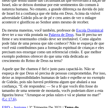
medo que sentiu diante das circunstancias que envolviam a nação de
Israel, não se deixou dominar por este sentimentos tão comum à
natureza humana. No entanto, a grande diferença na duvida do juiz
de Israel foi a confiança que ele tinha em Deus. Acima da visível
adversidade Gideão pôs-se de pé e creu antes de ver o milagre
acontecer e glorificou ao Senhor antes mesmo de receber.
Da mesma maneiras, você também, professor de
Escola Dominical
deve ter a sua vida poutada na
Palavra de Deus
. Sua fé precisa ser
firme e seu testemunho cristão deve ser irrefutável. Como alguém
pode falar de uma pessoa que não conhece? Não se esqueça de que
você está contribuímos para a formação espiritual de crianças e eles
precisam nos enxergar como um referencial cristão. E que melhor
exemplo podemos oferecer do que uma vida dedicada ao
crescimento do Reino de Deus na terra?
Aquele que lhe chamou é fiel e justo para capacitá-lo. Não se
esqueça de que Deus só precisa de pessoas comprometidas. Por isso,
deixe as impossibilidades humanas de lado e espelhe-se no exemplo
de Gideão, pois não haverá problema algum que abalará a sua
confiança. “E ele respondeu: — Se a fé que vocês têm fosse do
tamanho de uma semente de mostarda, vocês poderiam dizer a esta
figueira brava: “Arranque-se pelas raízes e vá se plantar no mar!”
(Lc 17.6)
.
EBD
–
Juniores
| 3° Trimestre De 2021 |
Tema do