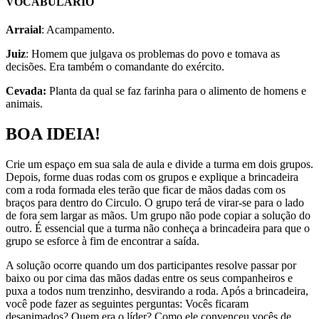
VOCABULÁRIO
Arraial
: Acampamento.
Juiz
: Homem que julgava os problemas do povo e tomava as
decisões. Era também o comandante do exército.
Cevada:
Planta da qual se faz farinha para o alimento de homens e
animais.
BOA IDEIA!
Crie um espaço em sua sala de aula e divide a turma em dois grupos.
Depois, forme duas rodas com os grupos e explique a brincadeira
com a roda formada eles terão que ficar de mãos dadas com os
braços para dentro do Circulo. O grupo terá de virar-se para o lado
de fora sem largar as mãos. Um grupo não pode copiar a solução do
outro. É essencial que a turma não conheça a brincadeira para que o
grupo se esforce à fim de encontrar a saída.
A solução ocorre quando um dos participantes resolve passar por
baixo ou por cima das mãos dadas entre os seus companheiros e
puxa a todos num trenzinho, desvirando a roda. Após a brincadeira,
você pode fazer as seguintes perguntas: Vocês ficaram
desanimados? Quem era o líder? Como ele convenceu vocês de