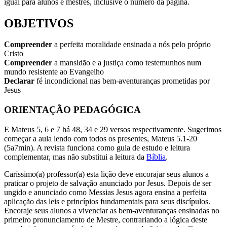
igual para alunos e mestres, inclusive o número da página.
OBJETIVOS
Compreender
a perfeita moralidade ensinada a nós pelo próprio
Cristo
Compreender
a mansidão e a justiça como testemunhos num
mundo resistente ao Evangelho
Declarar
fé incondicional nas bem-aventuranças prometidas por
Jesus
ORIENTAÇÃO PEDAGÓGICA
E Mateus 5, 6 e 7 há 48, 34 e 29 versos respectivamente. Sugerimos
começar a aula lendo com todos os presentes, Mateus 5.1-20
(5a7min). A revista funciona como guia de estudo e leitura
complementar, mas não substitui a leitura da
Bíblia
.
Caríssimo(a) professor(a) esta lição deve encorajar seus alunos a
praticar o projeto de salvação anunciado por Jesus. Depois de ser
ungido e anunciado como Messias Jesus agora ensina a perfeita
aplicação das leis e princípios fundamentais para seus discípulos.
Encoraje seus alunos a vivenciar as bem-aventuranças ensinadas no
primeiro pronunciamento de Mestre, contrariando a lógica deste