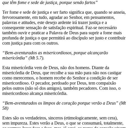
que têm fome e sede de justiça, porque sendo fartos”
Ter fome e sede de justiça e ser farto significa que, quando se anseia,
fervorosamente, em tudo, agradar ao Senhor, em pensamentos,
palavras e atitudes, este desejo ardente irá trazer justiça e a
consequente sensação de satisfação espiritual. Faz-se necessário
também ouvir e praticar a Palavra de Deus para suprir a fome mais
profunda de justiça o que permitirá ao discípulo ser justo e contribuir
com justiça para com os outros.
“Bem-aventurados as misericordiosos, porque alcançarão
misericórdia” (Mt 5.7).
Esta misericórdia vem de Deus, não dos homens. Diante da
misericórdia de Deus, que recolhe a sua mão para não nos castigar
como merecemos, o homem recebe do Senhor a condição de ser
misericordioso. O pecador, perdoado por Deus, tem compaixão
pelos outros (não só dos amigos), também pecadores. Com isso, o
misericordioso alcança misericórdia.
“Bem-aventurados os limpos de coração porque verão a Deus” (Mt
58)
Estes são os verdadeiros, sinceros (etimologicamente, sem cera),
sem impureza. Estes verão a Deus, o que se consumará, totalmente,