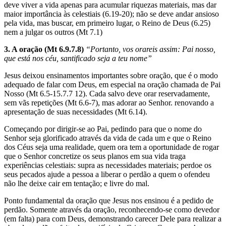
deve viver a vida apenas para acumular riquezas materiais, mas dar
maior importância às celestiais (6.19-20); não se deve andar ansioso
pela vida, mas buscar, em primeiro lugar, o Reino de Deus (6.25)
nem a julgar os outros (Mt 7.1)
3. A oração
(Mt 6.9.7.8)
“Portanto, vos orareis assim: Pai nosso,
que está nos céu, santificado seja a teu nome”
Jesus deixou ensinamentos importantes sobre oração, que é o modo
adequado de falar com Deus, em especial na oração chamada de Pai
Nosso (Mt 6.5-15.7.7 12). Cada salvo deve orar reservadamente,
sem vãs repetições (Mt 6.6-7), mas adorar ao Senhor. renovando a
apresentação de suas necessidades (Mt 6.14).
Começando por dirigir-se ao Pai, pedindo para que o nome do
Senhor seja glorificado através da vida de cada um e que o Reino
dos Céus seja uma realidade, quem ora tem a oportunidade de rogar
que o Senhor concretize os seus planos em sua vida traga
experiências celestiais: supra as necessidades materiais; perdoe os
seus pecados ajude a pessoa a liberar o perdão a quem o ofendeu
não lhe deixe cair em tentação; e livre do mal.
Ponto fundamental da oração que Jesus nos ensinou é a pedido de
perdão. Somente através da oração, reconhecendo-se como devedor
(em falta) para com Deus, demonstrando carecer Dele para realizar a