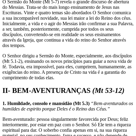
O Sermão do Monte (Mt 5-7) revela o grande discurso de abertura
do Messias. Trata-se do mais longo ensinamento de Jesus nas
Escrituras. Vinte e quatro temas são abordados O Senhor comunica
a sua incomparável novidade, sua lei maior a lei do Reino dos céus.
Inicialmente, a vida e o agir do Messias irão confirmar a sua Palavra,
a ser, também, posteriormente, cumprida por todos os seus
discípulos, convertendo-se em realidade os seus ensinamentos
através da Igreja, que continua a vida do reino do Senhor através
dos tempos.
O Senhor dirigiu a Sermão do Monte, especialmente, aos discípulos
(Mt 5.1-2), ensinando os novos princípios para guiar a nova vida de
fé. Todavia, era impossível, para eles, cumprirem, humanamente, as
exigências do reino. A presença de Cristo na vida é a garantia do
cumprimento de todas elas.
II- BEM-AVENTURANÇAS
(Mt 53-12)
1. Humildade, consolo e mansidão (Mt 5.3)
“Bem-aventurados os
humildes de espirito porque Deles é o Reino das Céus.”
Bem-aventurado: pessoa singularmente favorecida por Deus; feliz
interiormente, por estar em paz com o Senhor. Só Ele tem a riqueza
espiritual para dar. O soberbo confia apenas em si, na sua riqueza
material, no seu conhecimento, fama e sucesso, e não depende de