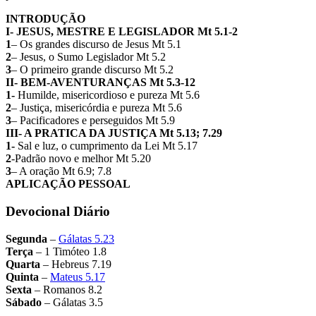
INTRODUÇÃO
I- JESUS, MESTRE E LEGISLADOR Mt 5.1-2
1
– Os grandes discurso de Jesus Mt 5.1
2
– Jesus, o Sumo Legislador Mt 5.2
3
– O primeiro grande discurso Mt 5.2
II- BEM-AVENTURANÇAS Mt 5.3-12
1-
Humilde, misericordioso e pureza Mt 5.6
2
– Justiça, misericórdia e pureza Mt 5.6
3
– Pacificadores e perseguidos Mt 5.9
III- A PRATICA DA JUSTIÇA Mt 5.13; 7.29
1-
Sal e luz, o cumprimento da Lei Mt 5.17
2
-Padrão novo e melhor Mt 5.20
3
– A oração Mt 6.9; 7.8
APLICAÇÃO PESSOAL
Devocional Diário
Segunda
–
Gálatas 5.23
Terça
– 1 Timóteo 1.8
Quarta
– Hebreus 7.19
Quinta
–
Mateus 5.17
Sexta
– Romanos 8.2
Sábado
– Gálatas 3.5