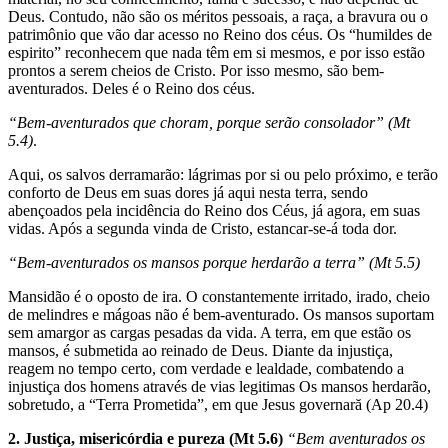
Deus. Contudo, não são os méritos pessoais, a raça, a bravura ou o
patrimônio que vão dar acesso no Reino dos céus. Os “humildes de
espirito” reconhecem que nada têm em si mesmos, e por isso estão
prontos a serem cheios de Cristo. Por isso mesmo, são bem-
aventurados. Deles é o Reino dos céus.
“Bem-aventurados que choram, porque serão consolador” (Mt
5.4)
.
Aqui, os salvos derramarão: lágrimas por si ou pelo próximo, e terão
conforto de Deus em suas dores já aqui nesta terra, sendo
abençoados pela incidência do Reino dos Céus, já agora, em suas
vidas. Após a segunda vinda de Cristo, estancar-se-á toda dor.
“Bem-aventurados os mansos porque herdarão a terra” (Mt 5.5)
Mansidão é o oposto de ira. O constantemente irritado, irado, cheio
de melindres e mágoas não é bem-aventurado. Os mansos suportam
sem amargor as cargas pesadas da vida. A terra, em que estão os
mansos, é submetida ao reinado de Deus. Diante da injustiça,
reagem no tempo certo, com verdade e lealdade, combatendo a
injustiça dos homens através de vias legitimas Os mansos herdarão,
sobretudo, a “Terra Prometida”, em que Jesus governară (Ap 20.4)
2. Justiça, misericórdia e pureza (Mt 5.6)
“Bem aventurados os