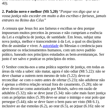
40).
2. Padrão novo e melhor (Mt 5,20)
“
Porque vos digo que se a
vossa justiça não exceder em muito a dos escribas e fariseus, jamais
entrares no Reino das Céus”
A censura que Jesus fez aos fariseus e escribas se deu porque
impuseram muitos preceitos às pessoas e não cumpriam a essência
da Lei a exigência de justiça, de santidade. Em Jesus, subjaz uma
nova justiça, melhor e transcendente à da Lei, a qual os discípulos
têm de assimilar e viver. A
autoridade
do Messias o credencia para
aprimorar os relacionamentos humanos, com um novo padrão
prático, baseado nos princípios estudados as bem-aventuranças. Ser
justo é ser salvo e praticar os princípios do reino.
O Senhor concita-nos a uma prática superior de justiça, em todas as
áreas da vida a saber: não matar, agora é não odiar (Mt 5.22): não se
deve chamar a outrem nem mesmo de tolo (5.22); deve-se
reconciliar -se com o outro antes de ofertar (5.23); não adulterar não
é apenas a efetiva relação sexual fora do casamento, (5.28); não se
deve divorciar como autorizado por Moisés, salvo em razão de
adultério (5.32); não se deve jurar (5.34): não cabe mais fazer justiça
com as próprias mãos (5.39) deve-se amar o inimigo e orar polo que
persegue (5.44); não se deve fazer o bem para ser visto (Mt 6.1),
inclusive ao dar esmolas (6.2), ao orar (6.5), ao jejuar (6.16): não se