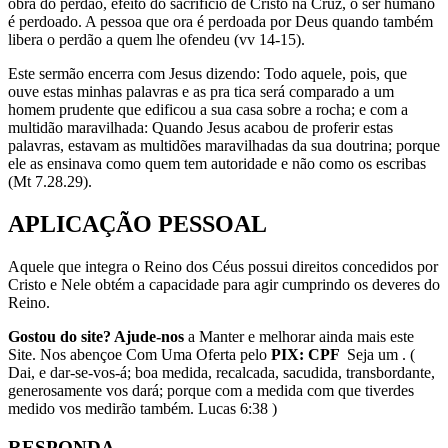
obra do perdão, efeito do sacrifício de Cristo na Cruz, o ser humano
é perdoado. A pessoa que ora é perdoada por Deus quando também
libera o perdão a quem lhe ofendeu (vv 14-15).
Este sermão encerra com Jesus dizendo: Todo aquele, pois, que
ouve estas minhas palavras e as pra tica será comparado a um
homem prudente que edificou a sua casa sobre a rocha; e com a
multidão maravilhada: Quando Jesus acabou de proferir estas
palavras, estavam as multidões maravilhadas da sua doutrina; porque
ele as ensinava como quem tem autoridade e não como os escribas
(Mt 7.28.29).
APLICAÇÃO PESSOAL
Aquele que integra o Reino dos Céus possui direitos concedidos por
Cristo e Nele obtém a capacidade para agir cumprindo os deveres do
Reino.
Gostou do site? Ajude-nos
a Manter e melhorar ainda mais este
Site. Nos abençoe Com Uma Oferta pelo
PIX: CPF
Seja um . (
Dai, e dar-se-vos-á; boa medida, recalcada, sacudida, transbordante,
generosamente vos dará; porque com a medida com que tiverdes
medido vos medirão também. Lucas 6:38 )
RESPONDA