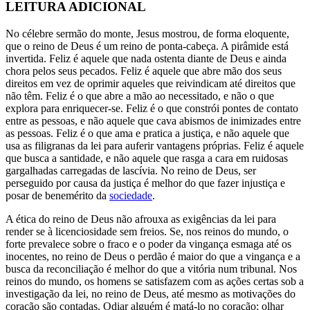
LEITURA ADICIONAL
No célebre sermão do monte, Jesus mostrou, de forma eloquente,
que o reino de Deus é um reino de ponta-cabeça. A pirâmide está
invertida. Feliz é aquele que nada ostenta diante de Deus e ainda
chora pelos seus pecados. Feliz é aquele que abre mão dos seus
direitos em vez de oprimir aqueles que reivindicam até direitos que
não têm. Feliz é o que abre a mão ao necessitado, e não o que
explora para enriquecer-se. Feliz é o que constrói pontes de contato
entre as pessoas, e não aquele que cava abismos de inimizades entre
as pessoas. Feliz é o que ama e pratica a justiça, e não aquele que
usa as filigranas da lei para auferir vantagens próprias. Feliz é aquele
que busca a santidade, e não aquele que rasga a cara em ruidosas
gargalhadas carregadas de lascívia. No reino de Deus, ser
perseguido por causa da justiça é melhor do que fazer injustiça e
posar de benemérito da
sociedade
.
A ética do reino de Deus não afrouxa as exigências da lei para
render se à licenciosidade sem freios. Se, nos reinos do mundo, o
forte prevalece sobre o fraco e o poder da vingança esmaga até os
inocentes, no reino de Deus o perdão é maior do que a vingança e a
busca da reconciliação é melhor do que a vitória num tribunal. Nos
reinos do mundo, os homens se satisfazem com as ações certas sob a
investigação da lei, no reino de Deus, até mesmo as motivações do
coração são contadas, Odiar alguém é matá-lo no coração; olhar