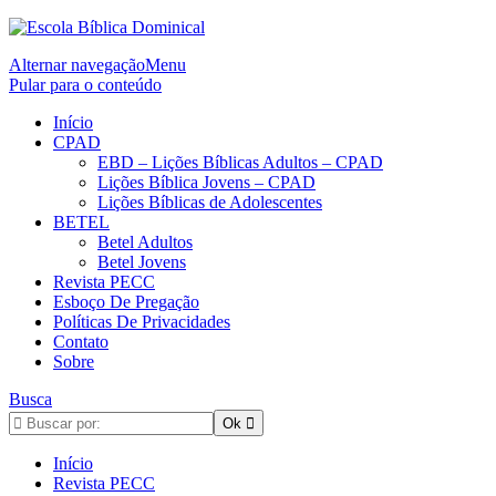
Alternar navegação
Menu
Pular para o conteúdo
Início
CPAD
EBD – Lições Bíblicas Adultos – CPAD
Lições Bíblica Jovens – CPAD
Lições Bíblicas de Adolescentes
BETEL
Betel Adultos
Betel Jovens
Revista PECC
Esboço De Pregação
Políticas De Privacidades
Contato
Sobre
Busca
Início
Revista PECC