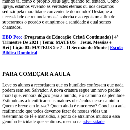
mundo tal como o próprio Jesus agiu quando foi tentado. Como
Igreja, estamos vivendo as verdades eternas ou nos deixamos
seduzir pela moralidade conveniente do mundo? Destaque a
necessidade de renunciarmos à soberba e ao egoísmo a fim de
superarmos o pecado e atingirmos a santidade à qual somos
chamados.
EBD
Pecc
(Programa de Educação Cristã Continuada)
| 4°
Trimestre De 2021 | Tema: MATEUS – Jesus, Messias e
Rei | Lição 03: MATEUS 5 e 7 – O Sermão do Monte
|
Escola
Biblica Dominical
PARA COMEÇAR A AULA
Leve os alunos a recordarem que os humildes confessam que nada
podem sem seu Salvador. A nova criatura segue um novo padrão
moral que, embora ilógico para a mundo, é o caminho da plenitude.
Estimule-os a identificar seus maiores obstáculos nesse caminho
Quem é breve em irar-se? Quem ainda é rancoroso? Conclua a aula
reafirmando que todos devemos fazer de nossas vidas um
testemunho de fé e mansidão, a ponto de atrairmos muitos a essa
genuína felicidade que sentimos, mesmo na
adversidade
.