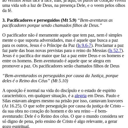
ao vermos Jesus face a face, mas, já aqui, os puros de coração vivem
uma vida sob a luz de Deus, na presença Dele, e o veem pelos olhos
da fé.
3. Pacificadores e perseguidos (Mt 5.9)
“Bem-aventuras as
pacificadores porque sendo chamados filhos de Deus.”
O pacificador não é meramente aquele que tem paz, nem é simples
mente o que suporta adversidades, mas é aquele que busca a paz
para os outros, Jesus é o Príncipe da Paz (
Is 9.6-7
). Proclamar a paz
faz parte das boas novas previstas para o reino do Messias (
Is 52.7
).
Jesus é o pacifica dor maior que faz a paz entre Deus e os homens e
entre os homens. Bem aventurado é aquele que se alegra em
promover a paz. Os pacificadores serão chamados filhos de Deus
“Bem-aventurados os perseguidos por causa da Justiça, porque
deles é o Reino dos Céus” (Mt 5.10)
A oposição é normal na vida do discípulo e o estado de espirito
característico, em qualquer situação, é a
alegria
em Deus. Paulo e
Silas estavam alegres mesmo na prisão por isso, cantavam louvores
(At 16.25). O que sofre perseguição por causa da justiça de Cristo –
da sua obra no coração do homem e do seu reino – é bem-
aventurado: Dele é o Reino dos céus. O que o mundo considera ser
só digno de pena, pelo ensino de Cristo é algo relevante, a gerar
gozo espiritual.