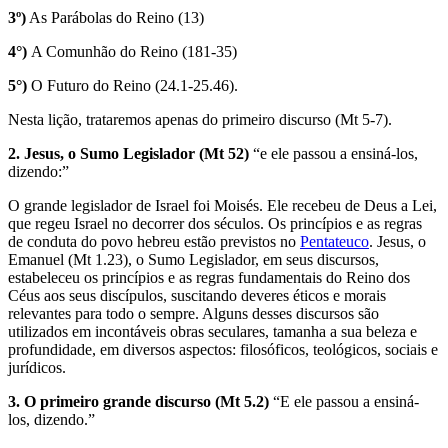
3º)
As Parábolas do Reino (13)
4°)
A Comunhão do Reino (181-35)
5°)
O Futuro do Reino (24.1-25.46).
Nesta lição, trataremos apenas do primeiro discurso (Mt 5-7).
2. Jesus, o Sumo Legislador (Mt 52)
“e ele passou a ensiná-los,
dizendo:”
O grande legislador de Israel foi Moisés. Ele recebeu de Deus a Lei,
que regeu Israel no decorrer dos séculos. Os princípios e as regras
de conduta do povo hebreu estão previstos no
Pentateuco
. Jesus, o
Emanuel (Mt 1.23), o Sumo Legislador, em seus discursos,
estabeleceu os princípios e as regras fundamentais do Reino dos
Céus aos seus discípulos, suscitando deveres éticos e morais
relevantes para todo o sempre. Alguns desses discursos são
utilizados em incontáveis obras seculares, tamanha a sua beleza e
profundidade, em diversos aspectos: filosóficos, teológicos, sociais e
jurídicos.
3. O primeiro grande discurso (Mt 5.2)
“E ele passou a ensiná-
los, dizendo.”