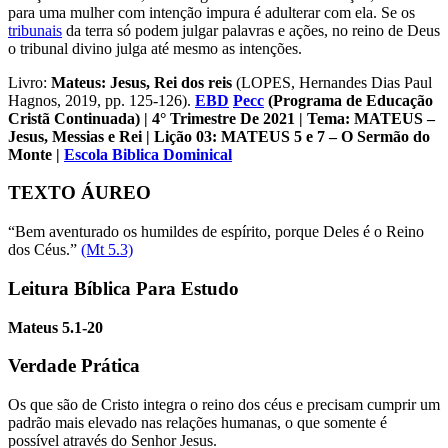
para uma mulher com intenção impura é adulterar com ela. Se os
tribunais
da terra só podem julgar palavras e ações, no reino de Deus
o tribunal divino julga até mesmo as intenções.
Livro:
Mateus: Jesus, Rei dos reis
(LOPES, Hernandes Dias Paul
Hagnos, 2019, pp. 125-126).
EBD
Pecc
(Programa de Educação
Cristã Continuada)
| 4° Trimestre De 2021 | Tema: MATEUS –
Jesus, Messias e Rei | Lição 03: MATEUS 5 e 7 – O Sermão do
Monte
|
Escola Biblica Dominical
TEXTO ÁUREO
“Bem aventurado os humildes de espírito, porque Deles é o Reino
dos Céus.”
(Mt 5.3)
Leitura Bíblica Para Estudo
Mateus 5.1-20
Verdade Prática
Os que são de Cristo integra o reino dos céus e precisam cumprir um
padrão mais elevado nas relações humanas, o que somente é
possível através do Senhor Jesus.