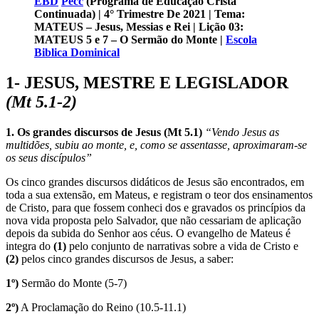
EBD
Pecc
(Programa de Educação Cristã
Continuada)
| 4° Trimestre De 2021 | Tema:
MATEUS – Jesus, Messias e Rei | Lição 03:
MATEUS 5 e 7 – O Sermão do Monte
|
Escola
Biblica Dominical
1- JESUS, MESTRE E LEGISLADOR
(Mt 5.1-2)
1. Os grandes discursos de Jesus (Mt 5.1)
“Vendo Jesus as
multidões, subiu ao monte, e, como se assentasse, aproximaram-se
os seus discípulos”
Os cinco grandes discursos didáticos de Jesus são encontrados, em
toda a sua extensão, em Mateus, e registram o teor dos ensinamentos
de Cristo, para que fossem conheci dos e gravados os princípios da
nova vida proposta pelo Salvador, que não cessariam de aplicação
depois da subida do Senhor aos céus. O evangelho de Mateus é
integra do
(1)
pelo conjunto de narrativas sobre a vida de Cristo e
(2)
pelos cinco grandes discursos de Jesus, a saber:
1º)
Sermão do Monte (5-7)
2º)
A Proclamação do Reino (10.5-11.1)