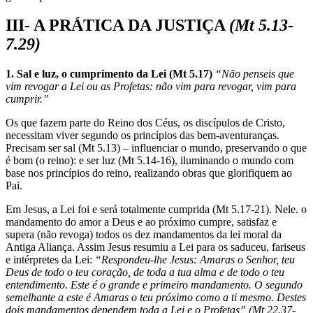
III- A
PRÁTICA DA JUSTIÇA
(M
t 5.13-
7.29)
1. Sal e luz, o cumprimento da Lei (Mt 5.17)
“Não penseis que
vim revogar a Lei ou as Profetas: não vim para revogar, vim para
cumprir.”
Os que fazem parte do Reino dos Céus, os discípulos de Cristo,
necessitam viver segundo os princípios das bem-aventuranças.
Precisam ser sal (Mt 5.13) – influenciar o mundo, preservando o que
é bom (o reino): e ser luz (Mt 5.14-16), iluminando o mundo com
base nos princípios do reino, realizando obras que glorifiquem ao
Pai.
Em Jesus, a Lei foi e será totalmente cumprida (Mt 5.17-21). Nele. o
mandamento do amor a Deus e ao próximo cumpre, satisfaz e
supera (não revoga) todos os dez mandamentos da lei moral da
Antiga Aliança. Assim Jesus resumiu a Lei para os saduceu, fariseus
e intérpretes da Lei:
“Respondeu-lhe Jesus: Amaras o Senhor, teu
Deus de todo o teu coração, de toda a tua alma e de todo o teu
entendimento. Este é o grande e primeiro mandamento. O segundo
semelhante a este é Amaras o teu próximo como a ti mesmo. Destes
dois mandamentos dependem toda a Lei e o Profetas” (Mt 22.37-