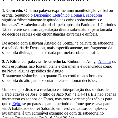
1. Conceito.
O termo palavra exprime uma manifestação verbal ou
escrita. Segundo o
Dicionário Eletrônico Houaiss
,
sabedoria
significa “discernimento inspirado nas coisas sobrenaturais e
humanas”. A sabedoria abordada pelo apóstolo Paulo em 1 Coríntios
12.8a refere-se a uma capacitação divina sobrenatural para tomada
de decisões sábias e em circunstâncias extremas e difíceis.
De acordo com Estêvam Ângelo de Souza, “a palavra da sabedoria
é a sabedoria de Deus, ou, mais especificamente, um fragmento da
sabedoria divina, que nos é dada por meios sobrenaturais”.
2. A Bíblia e a palavra de sabedoria.
Embora na Antiga
Aliança
os
dons espirituais não fossem plena e claramente evidenciados como
na Nova, alguns episódios do Antigo
Testamento vislumbram o quanto Deus conferia aos homens
sabedoria do alto para executar tarefas ou tomar decisões.
Um exemplo disso é a revelação e a interpretação dos sonhos de
Faraó através de José, o filho de Jacó (Gn 41.14-41). Ele não apenas
interpretou os sonhos de Faraó, mas trouxe orientações sábias para
que o
Egito
se preparasse para o período de fome que estava para
vir. A habilidade do rei Salomão em resolver causas complexas,
igualmente, é um admirável exemplo de dom da sabedoria no
Antigo Testamento (1 Rs 3.16-28; 4.29-34).