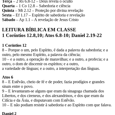
Terça
– 2 Rs 6.8-12 – Deus revela o oculto
Quarta
– 1 Co 12.8 – Sabedoria e ciência
Quinta
– Mt 2.12 – Proteção por divina revelação
Sexta
– Ef 1.17 – Espírito de sabedoria e revelação
Sábado
– Ap 1.1 – A revelação de Jesus Cristo
LEITURA BÍBLICA EM CLASSE
1 Coríntios 12.8,10; Atos 6.8-10; Daniel 2.19-22
1 Coríntios 12
8 – Porque o um, pelo Espírito, é dada a palavra da sabedoria; e a
outro, pelo mesmo Espírito, a palavra da ciência;
10 – e a outro, a operação de maravilhas; e a outro, a profecia; e a
outro, o dom de discernir os espíritos; e a outro,
a variedade de línguas; e a outro, a interpretação das línguas.
Atos 6
8 – E Estêvão, cheio de fé e de poder, fazia prodígios e grandes
sinais entre o povo.
9 – E levantaram-se alguns que eram da sinagoga chamada dos
Libertos, e dos cireneus, e dos alexandrinos, e dos que eram da
Cilícia e da Ásia, e disputavam com Estêvão.
10 – E não podiam resistir à sabedoria e ao Espírito com que falava.
Daniel 2