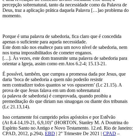
percepção sobrenatural, tanto da necessidade como da Palavra de
Deus, traz a aplicação prática daquela Palavra […]ao problema do
momento.
Porque é uma palavra de sabedoria, fica claro que é concedida
apenas o suficiente para aquela necessidade.
Este dom não nos enaltece para um novo nível de sabedoria, nem
nos torna impossibilitados de cometer enganos.
[…]. Às vezes, este dom transmite uma palavra de sabedoria para
orientar a Igreja, assim como em Atos 6.2-4; 15.13-21.
É possível, também, que cumpra a promessa dada por Jesus, que
daria ‘boca de sabedoria a quem não poderão resistir
nem contradizer todos quantos se vos opuserem’ (Lc 21.15). A
prova de que Jesus falava em um dom sobrenatural
(a palavra de sabedoria) é comprovada, quando proibiu a
premeditação do que diriam nas sinagogas ou diante dos tribunais
(Lc 21.13,14).
Isso certamente foi cumprido pelos apóstolos e por Estêvão
(At 8.4-14,19-21, 6,9,10)” (HORTON, Stanley M. A Doutrina do
Espírito Santo no Antigo e Novo Testamento. 12.ed. Rio de Janeiro:
CPAD, 2012, p.294).
EBD
| 2° Trimestre De 2021 |
CPAD
–