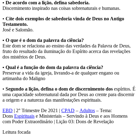
• De acordo com a lição, defina sabedoria.
Discernimento inspirado nas coisas sobrenaturais e humanas.
•
Cite dois exemplos de sabedoria vinda de Deus no Antigo
Testamento.
José e Salomão.
• O que é o dom da palavra da ciência?
Este dom se relaciona ao ensino das verdades da Palavra de Deus,
fruto do resultado da iluminação do Espírito acerca das revelações
dos mistérios de Deus.
• Qual é a função do dom da palavra da ciência?
Preservar a vida da igreja, livrando-a de qualquer engano ou
artimanha do Maligno
•
Segundo a lição, defina o dom de discernimento dos
espíritos. É
uma capacidade sobrenatural dada por Deus ao crente para discernir
a origem e a natureza das manifestações espirituais.
EBD
| 2° Trimestre De 2021 |
CPAD
–
Adultos
– Tema:
Dons
Espirituais
e Ministeriais – Servindo à Deus e aos Homens
com Poder Extraordinário | Lição 03: Dons de Revelação
Leitura focada