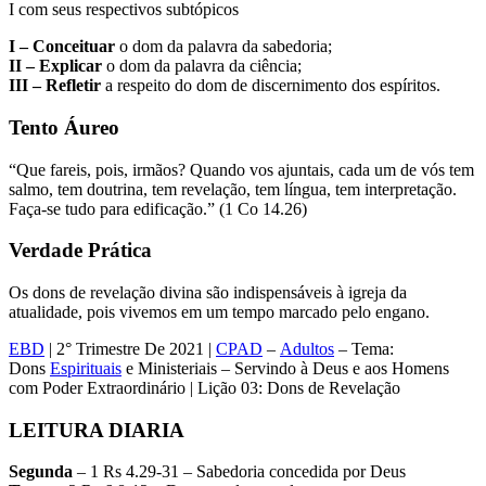
I com seus respectivos subtópicos
I – Conceituar
o dom da palavra da sabedoria;
II – Explicar
o dom da palavra da ciência;
III – Refletir
a respeito do dom de discernimento dos espíritos.
Tento Áureo
“Que fareis, pois, irmãos? Quando vos ajuntais, cada um de vós tem
salmo, tem doutrina, tem revelação, tem língua, tem interpretação.
Faça-se tudo para edificação.” (1 Co 14.26)
Verdade Prática
Os dons de revelação divina são indispensáveis à igreja da
atualidade, pois vivemos em um tempo marcado pelo engano.
EBD
| 2° Trimestre De 2021 |
CPAD
–
Adultos
– Tema:
Dons
Espirituais
e Ministeriais – Servindo à Deus e aos Homens
com Poder Extraordinário | Lição 03: Dons de Revelação
LEITURA DIARIA
Segunda
– 1 Rs 4.29-31 – Sabedoria concedida por Deus