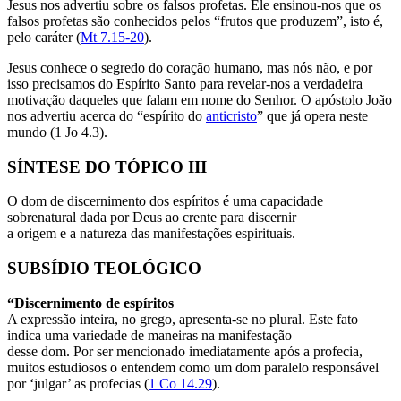
Jesus nos advertiu sobre os falsos profetas. Ele ensinou-nos que os
falsos profetas são conhecidos pelos “frutos que produzem”, isto é,
pelo caráter (
Mt 7.15-20
).
Jesus conhece o segredo do coração humano, mas nós não, e por
isso precisamos do Espírito Santo para revelar-nos a verdadeira
motivação daqueles que falam em nome do Senhor. O apóstolo João
nos advertiu acerca do “espírito do
anticristo
” que já opera neste
mundo (1 Jo 4.3).
SÍNTESE DO TÓPICO III
O dom de discernimento dos espíritos é uma capacidade
sobrenatural dada por Deus ao crente para discernir
a origem e a natureza das manifestações espirituais.
SUBSÍDIO TEOLÓGICO
“Discernimento de espíritos
A expressão inteira, no grego, apresenta-se no plural. Este fato
indica uma variedade de maneiras na manifestação
desse dom. Por ser mencionado imediatamente após a profecia,
muitos estudiosos o entendem como um dom paralelo responsável
por ‘julgar’ as profecias (
1 Co 14.29
).