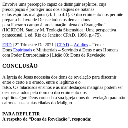
Envolve uma percepção capaz de distinguir espíritos, cuja
preocupação é proteger-nos dos ataques de Satanás
e dos espíritos malignos (cf. 1 Jo 4.1). O discernimento nos permite
pregar a Palavra de Deus e todos os demais dons
para liberar o campo à proclamação plena do Evangelho”
(HORTON, Stanley M. Teologia Sistemática: Uma perspectiva
pentecostal. l. ed. Rio de Janeiro: CPAD, 1996, p.475).
EBD
| 2° Trimestre De 2021 |
CPAD
–
Adultos
– Tema:
Dons
Espirituais
e Ministeriais – Servindo à Deus e aos Homens
com Poder Extraordinário | Lição 03: Dons de Revelação
CONCLUSÃO
A Igreja de Jesus necessita dos dons de revelação para discernir
entre o certo e o errado, entre o legítimo e o
falso. Os falaciosos ensinos e as manifestações malignas podem ser
desmascarados pelo dom do discernimento dos
espíritos. Que Deus conceda à sua igreja dons de revelação para não
cairmos nas astutas ciladas do Maligno.
PARA REFLETIR
A respeito de “Dons de Revelação”, responda: