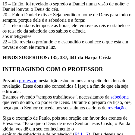
19 – Então, foi revelado o segredo a Daniel numa visão de noite; e
Daniel louvou o Deus do céu.
20 – Falou Daniel e disse: Seja bendito o nome de Deus para todo o
sempre, porque dele é a sabedoria e a força;
21 – ele muda os tempos e as horas; ele remove os reis e estabelece
os reis; ele dá sabedoria aos sábios e ciência
aos inteligentes.
22 – Ele revela o profundo e o escondido e conhece o que está em
trevas; e com ele mora a luz.
HINOS SUGERIDOS: 135, 387, 441 da Harpa Cristã
INTERAGINDO COM O PROFESSOR
Prezado
professor
, nesta lição estudaremos a respeito dos dons de
revelação. Estes dons são concedidos à Igreja a fim de que ela seja
edificada.
Estamos vivendo “tempos trabalhosos”, necessitamos da
sabedoria
que vem do alto, do poder de Deus. Durante o preparo da lição, ore,
peça que o Senhor conceda aos seus alunos os dons de
revelação
.
Siga o exemplo de Paulo, pois sua oração em favor dos crentes de
Éfeso era: “Para que o Deus de nosso Senhor Jesus Cristo, o Pai da
glória, vos dê em seu conhecimento o
espírito de sabedoria e de revelação” (
Ef 1.17
). Deus deseja nos