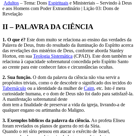
Adultos
– Tema: Dons
Espirituais
e Ministeriais – Servindo à Deus
e aos Homens com Poder Extraordinário | Lição 03: Dons de
Revelação
II – PALAVRA DA CIÊNCIA
1. O que é?
Este dom muito se relaciona ao ensino das verdades da
Palavra de Deus, fruto do resultado da iluminação do Espírito acerca
das revelações dos mistérios de Deus, conforme aborda Stanley
Horton, em sua
Teologia Sistemática
(CPAD). Este dom também se
relaciona à capacidade sobrenatural concedida pelo Espírito Santo
ao crente para este conhecer fatos e circunstâncias ocultas.
2. Sua função.
O dom da palavra da ciência não visa servir a
propósitos triviais, como o de descobrir o significado dos tecidos do
Tabernáculo
ou a identidade da mulher de
Caim
, etc. Isto é mera
curiosidade humana, e o dom de Deus não foi dado para satisfazê-la.
A manifestação sobrenatural deste
dom tem a finalidade de preservar a vida da igreja, livrando-a de
qualquer engano ou artimanha do Maligno.
3. Exemplos bíblicos da palavra da ciência.
Ao profeta Eliseu
foram revelados os planos de guerra do rei da Síria.
Quando o rei sírio pensou em atacar o exército de Israel,