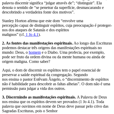
palavra discernir significa “julgar através de”; “distinguir”. Ela
denota o sentido de “se penetrar da superfície, desmascarando e
descobrindo a verdadeira fonte dos motivos”.
Stanley Horton afirma que este dom “envolve uma
percepção capaz de distinguir espíritos, cuja preocupação é proteger-
nos dos ataques de Satanás e dos espíritos
malignos” (cf.
1 Jo 4.1
).
2. As fontes das manifestações espirituais.
Ao longo das Escrituras
podemos destacar três origens das manifestações espirituais no
mundo: Deus, o
homem
e o Diabo. Uma profecia, por exemplo,
pode ser fruto da ordem divina ou da mente humana ou ainda de
origem maligna. Como saber?
Aqui, o dom de discernir os espíritos tem o papel essencial de
preservar a saúde espiritual da congregação. Segundo
nos ensina o pastor Estêvam Ângelo, o “discernimento de espíritos
não é habilidade para descobrir as faltas alheias”. O dom não é uma
permissão para julgar a vida dos outros.
3. Discernindo as manifestações espirituais.
A Palavra de Deus
nos ensina que os espíritos devem ser provados (1 Jo 4.1). Toda
palavra que ouvimos em nome de Deus deve passar pelo crivo das
Sagradas Escrituras, pois o Senhor