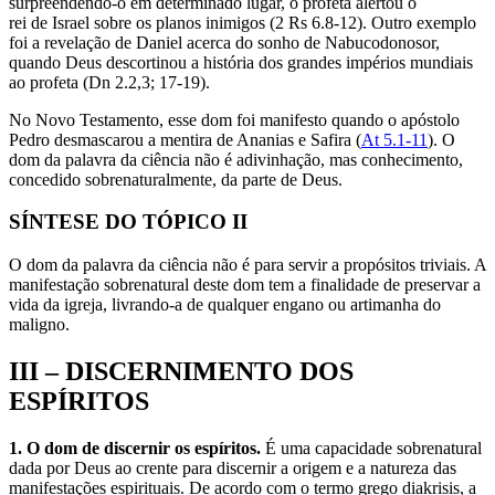
surpreendendo-o em determinado lugar, o profeta alertou o
rei de Israel sobre os planos inimigos (2 Rs 6.8-12). Outro exemplo
foi a revelação de Daniel acerca do sonho de Nabucodonosor,
quando Deus descortinou a história dos grandes impérios mundiais
ao profeta (Dn 2.2,3; 17-19).
No Novo Testamento, esse dom foi manifesto quando o apóstolo
Pedro desmascarou a mentira de Ananias e Safira (
At 5.1-11
). O
dom da palavra da ciência não é adivinhação, mas conhecimento,
concedido sobrenaturalmente, da parte de Deus.
SÍNTESE DO TÓPICO II
O dom da palavra da ciência não é para servir a propósitos triviais. A
manifestação sobrenatural deste dom tem a finalidade de preservar a
vida da igreja, livrando-a de qualquer engano ou artimanha do
maligno.
III – DISCERNIMENTO DOS
ESPÍRITOS
1. O dom de discernir os espíritos.
É uma capacidade sobrenatural
dada por Deus ao crente para discernir a origem e a natureza das
manifestações espirituais. De acordo com o termo grego diakrisis, a