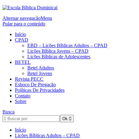
Alternar navegação
Menu
Pular para o conteúdo
Início
CPAD
EBD – Lições Bíblicas Adultos – CPAD
Lições Bíblica Jovens – CPAD
Lições Bíblicas de Adolescentes
BETEL
Betel Adultos
Betel Jovens
Revista PECC
Esboço De Pregação
Políticas De Privacidades
Contato
Sobre
Busca
Início
Lições Bíblicas Adultos – CPAD